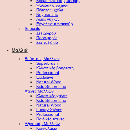
Κρέμα εντατικής θρέψης
Ψαλιδάκια νυχιών
Πένσες νυχιών
Νυχοκόπτες
Λίμες νυχιών
Εργαλεία πεντικιούρ
Specials
Σετ Δώρου
Προσφορές
Σετ ταξιδιού
Μαλλιά
Βούρτσες Μαλλιών
Superbrush
Κλασσικές βούρτσες
Professional
Exclusive
Natural Wood
Kids Silicon Line
Χτένες Μαλλιών
Κλασσικές χτένες
Kids Silicon Line
Natural Wood
Luxury Χτένες
Professional
Παιδικές Χτένες
Αξεσουάρ Μαλλιών
Κοκκαλάκια