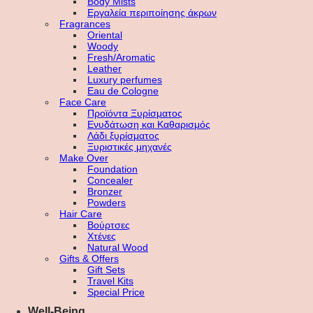
Body Mists
Εργαλεία περιποίησης άκρων
Fragrances
Oriental
Woody
Fresh/Aromatic
Leather
Luxury perfumes
Eau de Cologne
Face Care
Προϊόντα Ξυρίσματος
Ενυδάτωση και Καθαρισμός
Λάδι ξυρίσματος
Ξυριστικές μηχανές
Make Over
Foundation
Concealer
Bronzer
Powders
Hair Care
Βούρτσες
Χτένες
Natural Wood
Gifts & Offers
Gift Sets
Travel Kits
Special Price
Well-Being