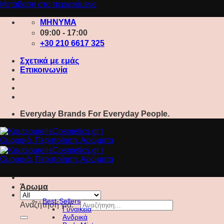
Μετάβαση στο περιεχόμενο
ΜΗΝΥΜΑ
09:00 - 17:00
+30 210 6617 325
Σχετικά με εμάς
Επικοινωνία
Everyday Brands For Everyday People.
Άρωμα
Best-Sellers
Αναζήτηση για:
Γυναικεία
Ανδρικά