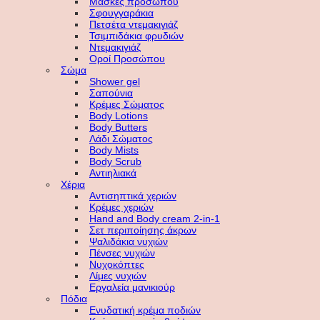
Μάσκες προσώπου
Σφουγγαράκια
Πετσέτα ντεμακιγιάζ
Τσιμπιδάκια φρυδιών
Ντεμακιγιάζ
Οροί Προσώπου
Σώμα
Shower gel
Σαπούνια
Κρέμες Σώματος
Body Lotions
Body Butters
Λάδι Σώματος
Body Mists
Body Scrub
Αντιηλιακά
Χέρια
Αντισηπτικά χεριών
Κρέμες χεριών
Hand and Body cream 2-in-1
Σετ περιποίησης άκρων
Ψαλιδάκια νυχιών
Πένσες νυχιών
Νυχοκόπτες
Λίμες νυχιών
Εργαλεία μανικιούρ
Πόδια
Ενυδατική κρέμα ποδιών