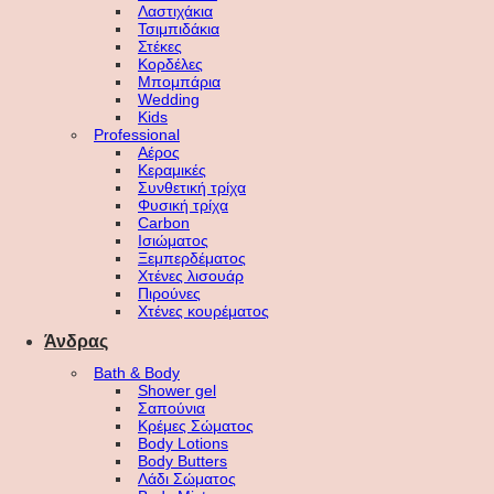
Λαστιχάκια
Τσιμπιδάκια
Στέκες
Κορδέλες
Μπομπάρια
Wedding
Kids
Professional
Αέρος
Κεραμικές
Συνθετική τρίχα
Φυσική τρίχα
Carbon
Ισιώματος
Ξεμπερδέματος
Χτένες λισουάρ
Πιρούνες
Χτένες κουρέματος
Άνδρας
Bath & Body
Shower gel
Σαπούνια
Κρέμες Σώματος
Body Lotions
Body Butters
Λάδι Σώματος