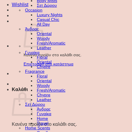
Body Mists
Wishlist
Σετ Δώρου
Occasion
Luxury Nights
Casual Chic
All Day
Άνδρας
Oriental
Woody
Fresh/Aromatic
Leather
Γυναίκα
Κανένα προϊόν στο καλάθι σας.
Floral
Oriental
Επιστροφή στο κατάστημα
Chypre
Fragrance
Floral
Oriental
Woody
Καλάθι
Fresh/Aromatic
Chypre
Leather
Σετ Δώρου
Άνδρας
Γυναίκα
Home
Travel
Κανένα προϊόν στο καλάθι σας.
Home Scents