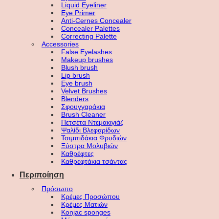
Liquid Eyeliner
Eye Primer
Anti-Cernes Concealer
Concealer Palettes
Correcting Palette
Accessories
False Eyelashes
Makeup brushes
Blush brush
Lip brush
Eye brush
Velvet Brushes
Blenders
Σφουγγαράκια
Brush Cleaner
Πετσέτα Ντεμακιγιάζ
Ψαλίδι Βλεφαρίδων
Τσιμπιδάκια Φρυδιών
Ξύστρα Μολυβιών
Καθρέφτες
Καθρεφτάκια τσάντας
Περιποίηση
Πρόσωπο
Κρέμες Προσώπου
Κρέμες Ματιών
Konjac sponges