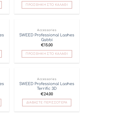
ΠΡΟΣΘΉΚΗ ΣΤΟ ΚΑΛΆΘΙ
Accessories
 to
Add to
es
SWEED Professional Lashes
list
Wishlist
Gabbi
€
15.00
ΠΡΟΣΘΉΚΗ ΣΤΟ ΚΑΛΆΘΙ
ΕΞΑΝΤΛΗΜΈΝΟ
Accessories
 to
Add to
es
SWEED Professional Lashes
list
Wishlist
Terrific 3D
€
24.00
ΔΙΑΒΆΣΤΕ ΠΕΡΙΣΣΌΤΕΡΑ