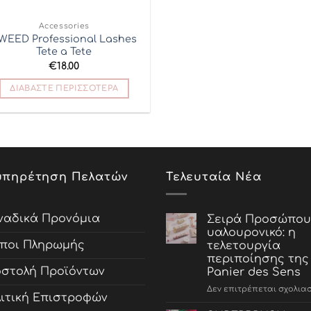
ΕΞΑΝΤΛΗΜΈΝΟ
Accessories
Add to
WEED Professional Lashes
Wishlist
Tete a Tete
€
18.00
ΔΙΑΒΆΣΤΕ ΠΕΡΙΣΣΌΤΕΡΑ
υπηρέτηση Πελατών
Τελευταία Νέα
αδικά Προνόμια
Σειρά Προσώπου
υαλουρονικό: η
ποι Πληρωμής
τελετουργία
περιποίησης της
στολή Προϊόντων
Panier des Sens
Δεν επιτρέπεται σχολια
ιτική Επιστροφών