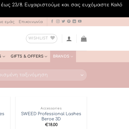
 έως 23/8. Ευχαριστούμε και σας ευχόμαστε Καλό
με εμάς
Επικοινωνία
WISHLIST
S
GIFTS & OFFERS
BRANDS
Accessories
 to
Add to
es
SWEED Professional Lashes
list
Wishlist
Beroe 3D
€
18.00