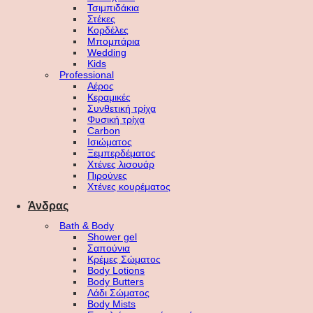
Τσιμπιδάκια
Στέκες
Κορδέλες
Μπομπάρια
Wedding
Kids
Professional
Αέρος
Κεραμικές
Συνθετική τρίχα
Φυσική τρίχα
Carbon
Ισιώματος
Ξεμπερδέματος
Χτένες λισουάρ
Πιρούνες
Χτένες κουρέματος
Άνδρας
Bath & Body
Shower gel
Σαπούνια
Κρέμες Σώματος
Body Lotions
Body Butters
Λάδι Σώματος
Body Mists