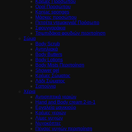
Κρέμες Προσώπου
Οροί Προσώπου
Konjac sponges
Μάσκες προσώπου
Πετσέτα ντεμακιγιάζ Πρόσωπο
Σφουγγαράκια
Τσιμπιδάκια φρυδιών περιποίηση
Σώμα
Body Scrub
Αντιηλιακά
Body Butters
Body Lotions
Body Mists Περιποίηση
Shower gel
Κρέμες Σώματος
Λάδι Σώματος
Σαπούνια
Χέρια
Αντισηπτικά χεριών
Hand and Body cream 2-in-1
Εργαλεία μανικιούρ
Κρέμες χεριών
Λίμες νυχιών
Νυχοκόπτες
Πένσες νυχιών περιποίηση