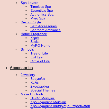
Spa Lovers
Timeless Spa
Essentials Spa
Authentics Spa
Myro Spa
Deco in Style
Bath Accessories
Bedroom Ambiance
Home Fragrance
Κεριά
Sticks
MyRO Home
Symbols
Tree of Life
Evil Eye
Circle of Life
Accessories
Jewellery
Βραχιόλια
Κολιέ
Σκουλαρίκια
Special Themes
Make Up Tools
Πινέλα Μακιγιάζ
Σφουγγαράκια Μακιγιάζ
Σφουγγαράκια καθαρισμού προσώπου