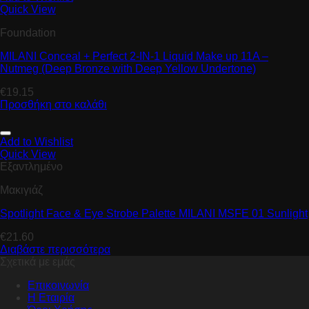
Quick View
Foundation
MILANI Conceal + Perfect 2-IN-1 Liquid Make up 11A –
Nutmeg (Deep Bronze with Deep Yellow Undertone)
€
19.15
Προσθήκη στο καλάθι
Add to Wishlist
Quick View
Εξαντλημένο
Μακιγιάζ
Spotlight Face & Eye Strobe Palette MILANI MSFE 01 Sunlight
€
21.60
Διαβάστε περισσότερα
Σχετικά με εμάς
Επικοινωνία
Η Εταιρία