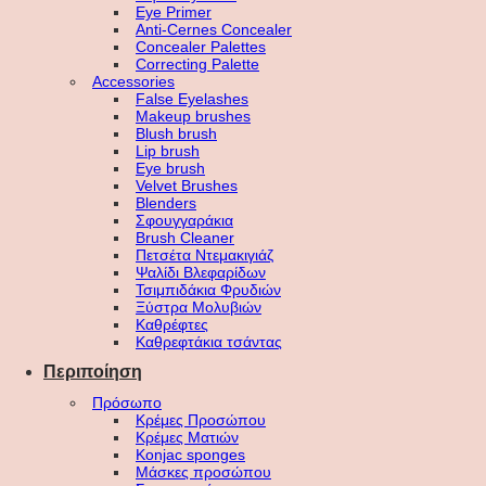
Eye Primer
Anti-Cernes Concealer
Concealer Palettes
Correcting Palette
Accessories
False Eyelashes
Makeup brushes
Blush brush
Lip brush
Eye brush
Velvet Brushes
Blenders
Σφουγγαράκια
Brush Cleaner
Πετσέτα Ντεμακιγιάζ
Ψαλίδι Βλεφαρίδων
Τσιμπιδάκια Φρυδιών
Ξύστρα Μολυβιών
Καθρέφτες
Καθρεφτάκια τσάντας
Περιποίηση
Πρόσωπο
Κρέμες Προσώπου
Κρέμες Ματιών
Konjac sponges
Μάσκες προσώπου