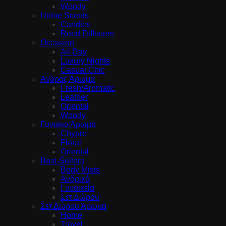
Woody
Home Scents
Candles
Reed Diffusers
Occasion
All Day
Luxury Nights
Casual Chic
Άνδρας Άρωμα
Fresh/Aromatic
Leather
Oriental
Woody
Γυναίκα Άρωμα
Chypre
Floral
Oriental
Best-Sellers
Body Mists
Ανδρικά
Γυναικεία
Σετ Δώρου
Σετ Δώρου Άρωμα
Home
Travel