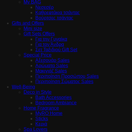
My BAG
Νεσεσέρ
Καθρεφτάκια τσάντας
Βούρτσες τσάντας
Gifts and Offers
Mini size
Gift Sets Offers
Για την Γυναίκα
Για τον Άνδρα
Σετ Ταξιδιού Gift Set
Special Price
Αξεσουάρ Sales
Αρώματα Sales
Μακιγιάζ Sales
Περιποίηση Προσώπου Sales
Περιποίηση Σώματος Sales
Well-Being
Deco in Style
Bath Accessories
Bedroom Ambiance
Home Fragrance
MyRO Home
Sticks
Κεριά
Spa Lovers