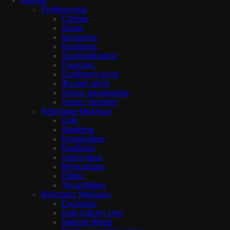
Μαλλιά
Professional
Carbon
Αέρος
Ισιώματος
Κεραμικές
Ξεμπερδέματος
Πιρούνες
Συνθετική τρίχα
Φυσική τρίχα
Χτένες κουρέματος
Χτένες λισουάρ
Αξεσουάρ Μαλλιών
Kids
Wedding
Κοκκαλάκια
Κορδέλες
Λαστιχάκια
Μπομπάρια
Στέκες
Τσιμπιδάκια
Βούρτσες Μαλλιών
Exclusive
Kids Silicon Line
Natural Wood