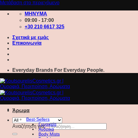
Μετάβαση στο περιεχόμενο
ΜΗΝΥΜΑ
09:00 - 17:00
+30 210 6617 325
Σχετικά με εμάς
Επικοινωνία
Everyday Brands For Everyday People.
Άρωμα
Best-Sellers
Γυναικεία
Αναζήτηση για:
Ανδρικά
Body Mists