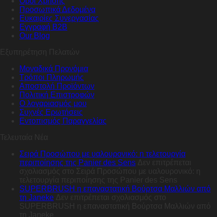
Όροι Χρήσης
Προσωπικά Δεδομένα
Ευκαιρίες Συνεργασίας
Εγγραφή B2B
Our Blog
Εξυπηρέτηση Πελατών
Μοναδικά Προνόμια
Τρόποι Πληρωμής
Αποστολή Προϊόντων
Πολιτική Επιστροφών
Ο λογαριασμός μου
Συχνές Ερωτήσεις
Εντοπισμός Παραγγελίας
Τελευταία Νέα
Σειρά Προσώπου με υαλουρονικό: η τελετουργία
περιποίησης της Panier des Sens
Δεν επιτρέπεται
σχολιασμός
στο Σειρά Προσώπου με υαλουρονικό: η
τελετουργία περιποίησης της Panier des Sens
SUPERBRUSH η επαναστατική Βούρτσα Μαλλιών από
τη Janeke
Δεν επιτρέπεται σχολιασμός
στο
SUPERBRUSH η επαναστατική Βούρτσα Μαλλιών από
τη Janeke