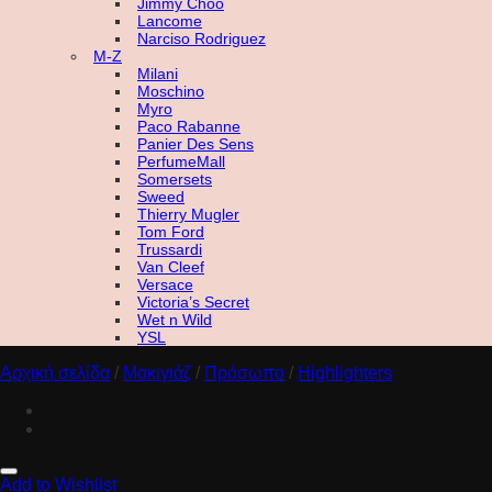
Jimmy Choo
Lancome
Narciso Rodriguez
M-Z
Milani
Moschino
Myro
Paco Rabanne
Panier Des Sens
PerfumeMall
Somersets
Sweed
Thierry Mugler
Tom Ford
Trussardi
Van Cleef
Versace
Victoria’s Secret
Wet n Wild
YSL
Αρχική σελίδα
/
Μακιγιάζ
/
Πρόσωπο
/
Highlighters
Add to Wishlist