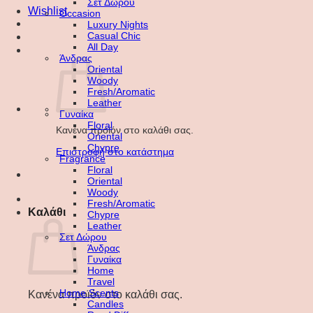
Σετ Δώρου
Wishlist
Occasion
Luxury Nights
Casual Chic
All Day
Άνδρας
Oriental
Woody
Fresh/Aromatic
Leather
Γυναίκα
Floral
Κανένα προϊόν στο καλάθι σας.
Oriental
Chypre
Επιστροφή στο κατάστημα
Fragrance
Floral
Oriental
Woody
Fresh/Aromatic
Καλάθι
Chypre
Leather
Σετ Δώρου
Άνδρας
Γυναίκα
Home
Travel
Home Scents
Κανένα προϊόν στο καλάθι σας.
Candles