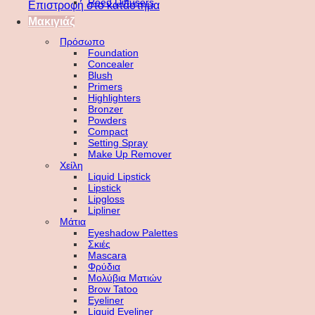
Reed Diffusers
Επιστροφή στο κατάστημα
Μακιγιάζ
Πρόσωπο
Foundation
Concealer
Blush
Primers
Highlighters
Bronzer
Powders
Compact
Setting Spray
Make Up Remover
Χείλη
Liquid Lipstick
Lipstick
Lipgloss
Lipliner
Μάτια
Eyeshadow Palettes
Σκιές
Mascara
Φρύδια
Μολύβια Ματιών
Brow Tatoo
Eyeliner
Liquid Eyeliner