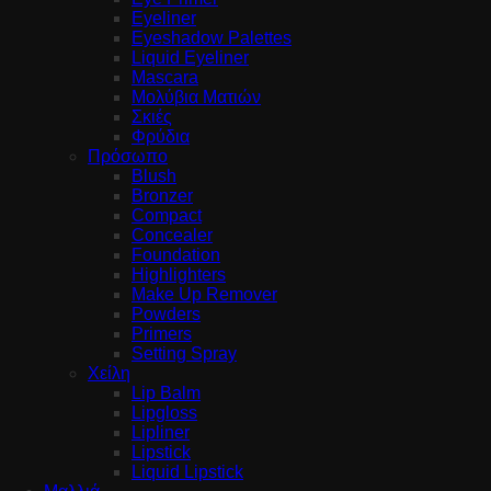
Eyeliner
Eyeshadow Palettes
Liquid Eyeliner
Mascara
Μολύβια Ματιών
Σκιές
Φρύδια
Πρόσωπο
Blush
Bronzer
Compact
Concealer
Foundation
Highlighters
Make Up Remover
Powders
Primers
Setting Spray
Χείλη
Lip Balm
Lipgloss
Lipliner
Lipstick
Liquid Lipstick