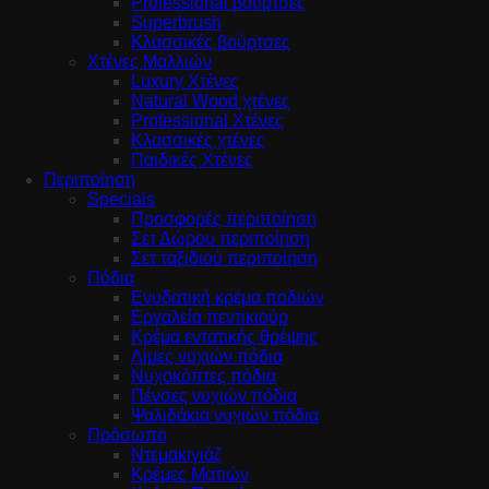
Professional βούρτσες
Superbrush
Κλασσικές βούρτσες
Χτένες Μαλλιών
Luxury Χτένες
Natural Wood χτένες
Professional Χτένες
Κλασσικές χτένες
Παιδικές Χτένες
Περιποίηση
Specials
Προσφορές περιποίηση
Σετ Δώρου περιποίηση
Σετ ταξιδιού περιποίηση
Πόδια
Ενυδατική κρέμα ποδιών
Εργαλεία πεντικιούρ
Κρέμα εντατικής θρέψης
Λίμες νυχιών πόδια
Νυχοκόπτες πόδια
Πένσες νυχιών πόδια
Ψαλιδάκια νυχιών πόδια
Πρόσωπο
Ντεμακιγιάζ
Κρέμες Ματιών