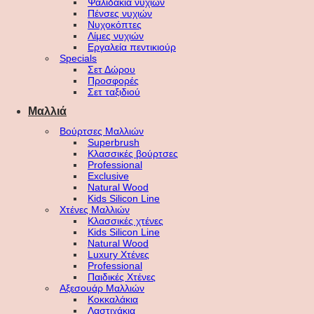
Ψαλιδάκια νυχιών
Πένσες νυχιών
Νυχοκόπτες
Λίμες νυχιών
Εργαλεία πεντικιούρ
Specials
Σετ Δώρου
Προσφορές
Σετ ταξιδιού
Μαλλιά
Βούρτσες Μαλλιών
Superbrush
Κλασσικές βούρτσες
Professional
Exclusive
Natural Wood
Kids Silicon Line
Χτένες Μαλλιών
Κλασσικές χτένες
Kids Silicon Line
Natural Wood
Luxury Χτένες
Professional
Παιδικές Χτένες
Αξεσουάρ Μαλλιών
Κοκκαλάκια
Λαστιχάκια