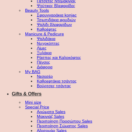
Πετσέτες Ντεμακιγιάζ
Ψεύτικες Βλεφαρίδες
Beauty Tools
Σφουγγαράκια konjac
Τσιμπιδάκια φρυδιών
Ψαλίδι βλεφαρίδων
Καθρέφτες
Manicure & Pedicure
Ψαλιδάκια
Νυχοκόπτες
Λίμες
Ξυλάκια
Ράσπες και Καλοκόφτες
Πένσες
Διάφορα
My BAG
Νεσεσέρ
Καθρεφτάκια τσάντας
Βούρτσες τσάντας
Gifts & Offers
Mini size
Special Price
Αρώματα Sales
Μακιγιάζ Sales
Περιποίηση Προσώπου Sales
Περιποίηση Σώματος Sales
Αξεσουάρ Sales