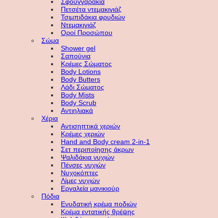
Σφουγγαράκια
Πετσέτα ντεμακιγιάζ
Τσιμπιδάκια φρυδιών
Ντεμακιγιάζ
Οροί Προσώπου
Σώμα
Shower gel
Σαπούνια
Κρέμες Σώματος
Body Lotions
Body Butters
Λάδι Σώματος
Body Mists
Body Scrub
Αντιηλιακά
Χέρια
Αντισηπτικά χεριών
Κρέμες χεριών
Hand and Body cream 2-in-1
Σετ περιποίησης άκρων
Ψαλιδάκια νυχιών
Πένσες νυχιών
Νυχοκόπτες
Λίμες νυχιών
Εργαλεία μανικιούρ
Πόδια
Ενυδατική κρέμα ποδιών
Κρέμα εντατικής θρέψης