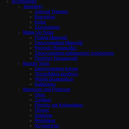
Accessories
Jewellery
Special Themes
Βραχιόλια
Κολιέ
Σκουλαρίκια
Make Up Tools
Πινέλα Μακιγιάζ
Σφουγγαράκια Μακιγιάζ
Ψεύτικες Βλεφαρίδες
Σφουγγαράκια καθαρισμού προσώπου
Πετσέτες Ντεμακιγιάζ
Beauty Tools
Σφουγγαράκια konjac
Τσιμπιδάκια φρυδιών
Ψαλίδι βλεφαρίδων
Καθρέφτες
Manicure and Pedicure
Λίμες
Ξυλάκια
Ράσπες και Καλοκόφτες
Πένσες
Διάφορα
Ψαλιδάκια
Νυχοκόπτες