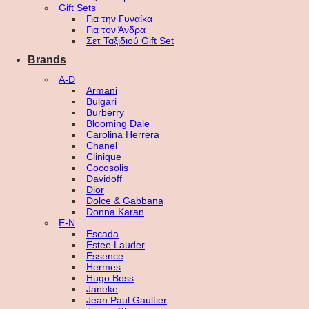
Gift Sets
Για την Γυναίκα
Για τον Άνδρα
Σετ Ταξιδιού Gift Set
Brands
A-D
Armani
Bulgari
Burberry
Blooming Dale
Carolina Herrera
Chanel
Clinique
Cocosolis
Davidoff
Dior
Dolce & Gabbana
Donna Karan
E-N
Escada
Estee Lauder
Essence
Hermes
Hugo Boss
Janeke
Jean Paul Gaultier