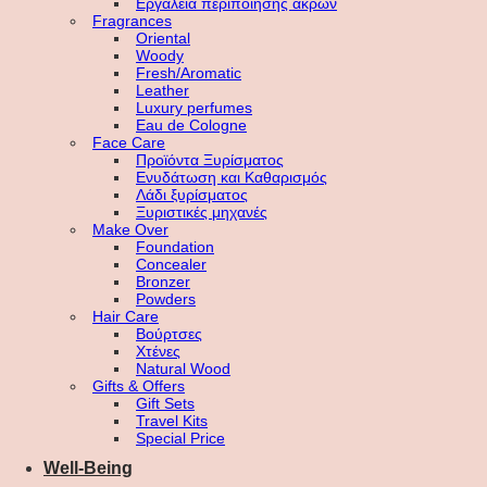
Εργαλεία περιποίησης άκρων
Fragrances
Oriental
Woody
Fresh/Aromatic
Leather
Luxury perfumes
Eau de Cologne
Face Care
Προϊόντα Ξυρίσματος
Ενυδάτωση και Καθαρισμός
Λάδι ξυρίσματος
Ξυριστικές μηχανές
Make Over
Foundation
Concealer
Bronzer
Powders
Hair Care
Βούρτσες
Χτένες
Natural Wood
Gifts & Offers
Gift Sets
Travel Kits
Special Price
Well-Being