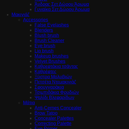
Άνδρας Σετ Δώρου Άρωμα
Γυναίκα Σετ Δώρου Άρωμα
Μακιγιάζ
Accessories
False Eyelashes
Blenders
Blush brush
Brush Cleaner
Eye brush
Lip brush
Makeup brushes
Velvet Brushes
Καθρεφτάκια τσάντας
Καθρέφτες
Ξύστρα Μολυβιών
Πετσέτα Ντεμακιγιάζ
Σφουγγαράκια
Τσιμπιδάκια Φρυδιών
Ψαλίδι Βλεφαρίδων
Μάτια
Anti-Cernes Concealer
Brow Tatoo
Concealer Palettes
Correcting Palette
Eye Primer