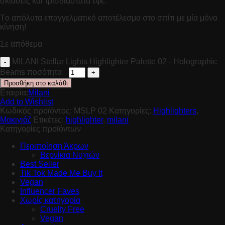
σκιάσεις και τρισδιάστατα εφέ.
Tο απόλυτα επαγγελματικό αποτέλεσμα στο σπίτι με μία μόνο
κίνηση!
Σε απόθεμα
MILANI Stellar Lights Highlighter Palette 02 - Holographic
Beams ποσότητα
Προσθήκη στο καλάθι
Εταιρία:
Milani
Add to Wishlist
Κωδικός προϊόντος:
MSLP 02
Κατηγορίες:
Highlighters
,
Μακιγιάζ
Ετικέτες:
highlighter
,
milani
Κατηγορίες προϊόντων
Περιποίηση Άκρων
Βερνίκια Νυχιών
Best Seller
Tik Tok Made Me Buy It
Vegan
Influencer Faves
Χωρίς κατηγορία
Cruelty Free
Vegan