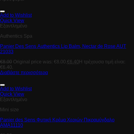
Add to Wishlist
Quick View
Εξαντλημένο
Authentics Spa
Panier Des Sens Αuthentics Lip Balm, Νectar de Rose AUT
21033
€
8.00
Original price was: €8.00.
€
6.40
Η τρέχουσα τιμή είναι:
€6.40.
Διαβάστε περισσότερα
Add to Wishlist
Quick View
Εξαντλημένο
Mini size
Panier des Sens Φυτική Κρέμα Χεριών Πικραμύγδαλο
AMA11110