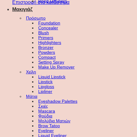
Reed Diffusers
Επιστροφή στο κατάστημα
Μακιγιάζ
Πρόσωπο
Foundation
Concealer
Blush
Primers
Highlighters
Bronzer
Powders
Compact
Setting Spray
Make Up Remover
Χείλη
Liquid Lipstick
Lipstick
Lipgloss
Lipliner
Μάτια
Eyeshadow Palettes
Σκιές
Mascara
Φρύδια
Μολύβια Ματιών
Brow Tatoo
Eyeliner
Liquid Eyeliner