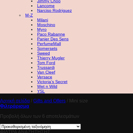
Jimmy Choo
Lancome
Narciso Rodriguez
M-Z
Milani
Moschino
Myro
Paco Rabanne
Panier Des Sens
PerfumeMall
Somersets
Sweed
Thierry Mugler
Tom Ford
Trussardi
Van Cleef
Versace
Victoria’s Secret
Wet n Wild
YSL
Αρχική σελίδα
/
Gifts and Offers
/
Mini size
Φιλτράρισμα
Προβολή όλων των 6 αποτελεσμάτων
ΦΙΛΤΡΑ ΑΝΑΖΗΤΗΣΗΣ