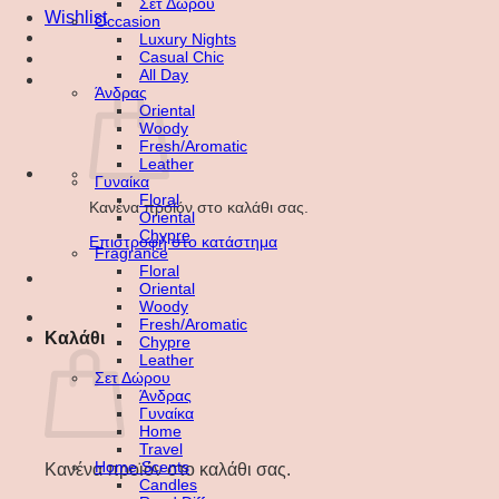
Σετ Δώρου
Wishlist
Occasion
Luxury Nights
Casual Chic
All Day
Άνδρας
Oriental
Woody
Fresh/Aromatic
Leather
Γυναίκα
Floral
Κανένα προϊόν στο καλάθι σας.
Oriental
Chypre
Επιστροφή στο κατάστημα
Fragrance
Floral
Oriental
Woody
Fresh/Aromatic
Καλάθι
Chypre
Leather
Σετ Δώρου
Άνδρας
Γυναίκα
Home
Travel
Home Scents
Κανένα προϊόν στο καλάθι σας.
Candles