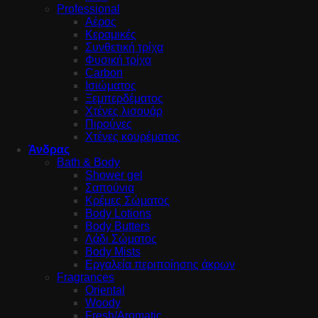
Professional
Αέρος
Κεραμικές
Συνθετική τρίχα
Φυσική τρίχα
Carbon
Ισιώματος
Ξεμπερδέματος
Χτένες λισουάρ
Πιρούνες
Χτένες κουρέματος
Άνδρας
Bath & Body
Shower gel
Σαπούνια
Κρέμες Σώματος
Body Lotions
Body Butters
Λάδι Σώματος
Body Mists
Εργαλεία περιποίησης άκρων
Fragrances
Oriental
Woody
Fresh/Aromatic