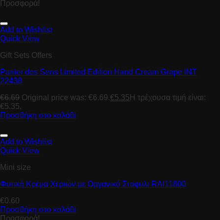
Προσφορά!
Add to Wishlist
Quick View
Gift Sets Offers
Panier des Sens Limited Edition Hand Cream Grape INT
22438
€
6.69
Original price was: €6.69.
€
5.35
Η τρέχουσα τιμή είναι:
€5.35.
Προσθήκη στο καλάθι
Add to Wishlist
Quick View
Mini size
Φυτική Κρέμα Χεριών με Οργανικό Σταφύλι RAI11800
€
0.60
Προσθήκη στο καλάθι
Προσφορά!