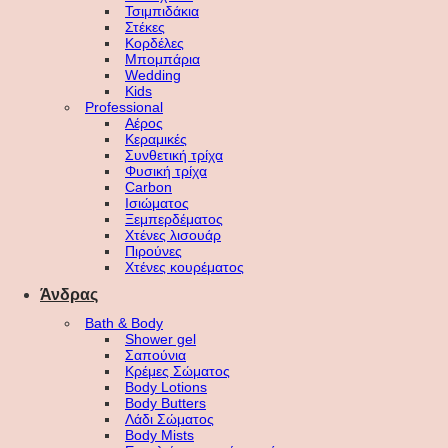
Τσιμπιδάκια
Στέκες
Κορδέλες
Μπομπάρια
Wedding
Kids
Professional
Αέρος
Κεραμικές
Συνθετική τρίχα
Φυσική τρίχα
Carbon
Ισιώματος
Ξεμπερδέματος
Χτένες λισουάρ
Πιρούνες
Χτένες κουρέματος
Άνδρας
Bath & Body
Shower gel
Σαπούνια
Κρέμες Σώματος
Body Lotions
Body Butters
Λάδι Σώματος
Body Mists