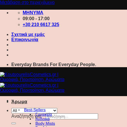
Μετάβαση στο περιεχόμενο
ΜΗΝΥΜΑ
09:00 - 17:00
+30 210 6617 325
Σχετικά με εμάς
Επικοινωνία
Everyday Brands For Everyday People.
Άρωμα
Best-Sellers
Γυναικεία
Αναζήτηση για:
Ανδρικά
Body Mists