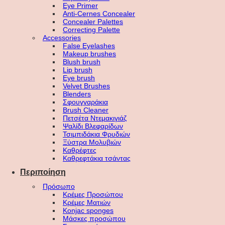
Eye Primer
Anti-Cernes Concealer
Concealer Palettes
Correcting Palette
Accessories
False Eyelashes
Makeup brushes
Blush brush
Lip brush
Eye brush
Velvet Brushes
Blenders
Σφουγγαράκια
Brush Cleaner
Πετσέτα Ντεμακιγιάζ
Ψαλίδι Βλεφαρίδων
Τσιμπιδάκια Φρυδιών
Ξύστρα Μολυβιών
Καθρέφτες
Καθρεφτάκια τσάντας
Περιποίηση
Πρόσωπο
Κρέμες Προσώπου
Κρέμες Ματιών
Konjac sponges
Μάσκες προσώπου