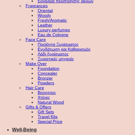
Εργαλεία περιποίησης άκρων
Fragrances
Oriental
Woody
Fresh/Aromatic
Leather
Luxury perfumes
Eau de Cologne
Face Care
Προϊόντα Ξυρίσματος
Ενυδάτωση και Καθαρισμός
Λάδι ξυρίσματος
Ξυριστικές μηχανές
Make Over
Foundation
Concealer
Bronzer
Powders
Hair Care
Βούρτσες
Χτένες
Natural Wood
Gifts & Offers
Gift Sets
Travel Kits
Special Price
Well-Being