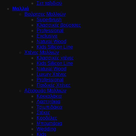
Σετ ταξιδιού
Μαλλιά
Βούρτσες Μαλλιών
Superbrush
Κλασσικές βούρτσες
Professional
Exclusive
Natural Wood
Kids Silicon Line
Χτένες Μαλλιών
Κλασσικές χτένες
Kids Silicon Line
Natural Wood
Luxury Χτένες
Professional
Παιδικές Χτένες
Αξεσουάρ Μαλλιών
Κοκκαλάκια
Λαστιχάκια
Τσιμπιδάκια
Στέκες
Κορδέλες
Μπομπάρια
Wedding
Kids