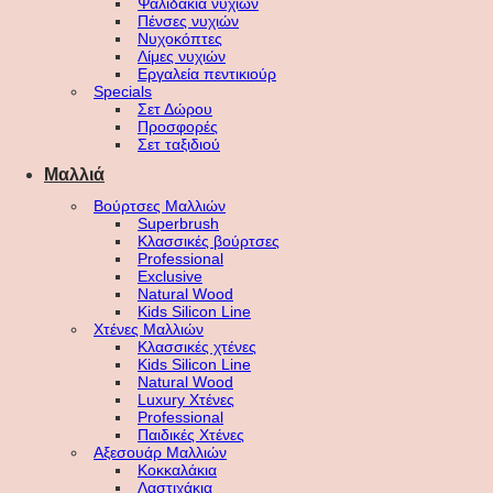
Ψαλιδάκια νυχιών
Πένσες νυχιών
Νυχοκόπτες
Λίμες νυχιών
Εργαλεία πεντικιούρ
Specials
Σετ Δώρου
Προσφορές
Σετ ταξιδιού
Μαλλιά
Βούρτσες Μαλλιών
Superbrush
Κλασσικές βούρτσες
Professional
Exclusive
Natural Wood
Kids Silicon Line
Χτένες Μαλλιών
Κλασσικές χτένες
Kids Silicon Line
Natural Wood
Luxury Χτένες
Professional
Παιδικές Χτένες
Αξεσουάρ Μαλλιών
Κοκκαλάκια
Λαστιχάκια