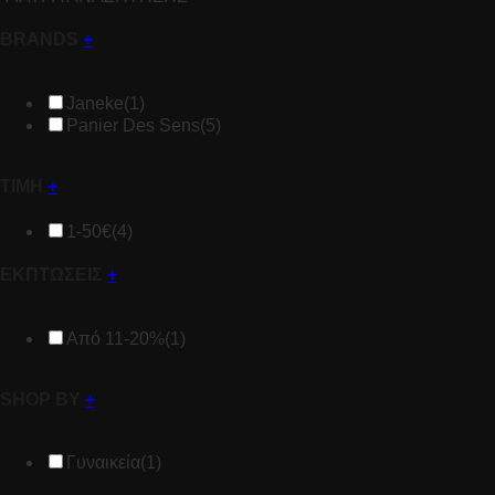
BRANDS
+
Janeke
(1)
Panier Des Sens
(5)
ΤΙΜΗ
+
1-50€
(4)
ΕΚΠΤΩΣΕΙΣ
+
Από 11-20%
(1)
SHOP BY
+
Γυναικεία
(1)