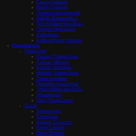
Σφουγγαράκια
Brush Cleaner
Πετσέτα Ντεμακιγιάζ
Ψαλίδι Βλεφαρίδων
Τσιμπιδάκια Φρυδιών
Ξύστρα Μολυβιών
Καθρέφτες
Καθρεφτάκια τσάντας
Περιποίηση
Πρόσωπο
Κρέμες Προσώπου
Κρέμες Ματιών
Konjac sponges
Μάσκες προσώπου
Σφουγγαράκια
Πετσέτα ντεμακιγιάζ
Τσιμπιδάκια φρυδιών
Ντεμακιγιάζ
Οροί Προσώπου
Σώμα
Shower gel
Σαπούνια
Κρέμες Σώματος
Body Lotions
Body Butters