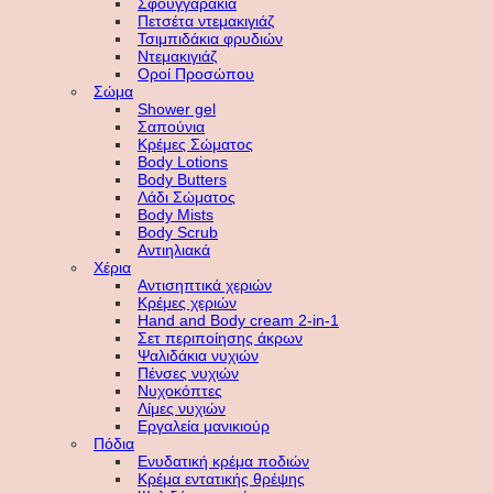
Σφουγγαράκια
Πετσέτα ντεμακιγιάζ
Τσιμπιδάκια φρυδιών
Ντεμακιγιάζ
Οροί Προσώπου
Σώμα
Shower gel
Σαπούνια
Κρέμες Σώματος
Body Lotions
Body Butters
Λάδι Σώματος
Body Mists
Body Scrub
Αντιηλιακά
Χέρια
Αντισηπτικά χεριών
Κρέμες χεριών
Hand and Body cream 2-in-1
Σετ περιποίησης άκρων
Ψαλιδάκια νυχιών
Πένσες νυχιών
Νυχοκόπτες
Λίμες νυχιών
Εργαλεία μανικιούρ
Πόδια
Ενυδατική κρέμα ποδιών
Κρέμα εντατικής θρέψης