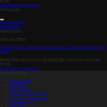
€
1.90
Διαβάστε περισσότερα
Προσφορά!
Add to Wishlist
Quick View
Εξαντλημένο
Gifts and Offers
Panier des Sens Φυτική Κρέμα Χεριών, Orange Blossom ABS
11117
€
6.86
Original price was: €6.86.
€
5.49
Η τρέχουσα τιμή είναι:
€5.49.
Διαβάστε περισσότερα
Σχετικά με εμάς
Επικοινωνία
Η Εταιρία
Όροι Χρήσης
Προσωπικά Δεδομένα
Ευκαιρίες Συνεργασίας
Εγγραφή B2B
Our Blog