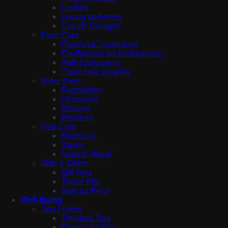
Leather
Luxury perfumes
Eau de Cologne
Face Care
Προϊόντα Ξυρίσματος
Ενυδάτωση και Καθαρισμός
Λάδι ξυρίσματος
Ξυριστικές μηχανές
Make Over
Foundation
Concealer
Bronzer
Powders
Hair Care
Βούρτσες
Χτένες
Natural Wood
Gifts & Offers
Gift Sets
Travel Kits
Special Price
Well-Being
Spa Lovers
Timeless Spa
Essentials Spa