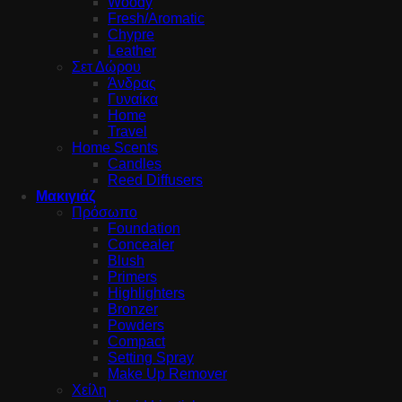
Woody
Fresh/Aromatic
Chypre
Leather
Σετ Δώρου
Άνδρας
Γυναίκα
Home
Travel
Home Scents
Candles
Reed Diffusers
Μακιγιάζ
Πρόσωπο
Foundation
Concealer
Blush
Primers
Highlighters
Bronzer
Powders
Compact
Setting Spray
Make Up Remover
Χείλη