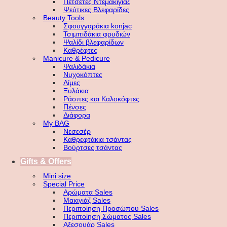
Πετσέτες Ντεμακιγιάζ
Ψεύτικες Βλεφαρίδες
Beauty Tools
Σφουγγαράκια konjac
Τσιμπιδάκια φρυδιών
Ψαλίδι βλεφαρίδων
Καθρέφτες
Manicure & Pedicure
Ψαλιδάκια
Νυχοκόπτες
Λίμες
Ξυλάκια
Ράσπες και Καλοκόφτες
Πένσες
Διάφορα
My BAG
Νεσεσέρ
Καθρεφτάκια τσάντας
Βούρτσες τσάντας
Gifts & Offers
Mini size
Special Price
Αρώματα Sales
Μακιγιάζ Sales
Περιποίηση Προσώπου Sales
Περιποίηση Σώματος Sales
Αξεσουάρ Sales