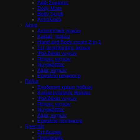
Λάδι Σώματος
Body Mists
Body Scrub
Αντιηλιακά
Χέρια
Αντισηπτικά χεριών
Κρέμες χεριών
Hand and Body cream 2-in-1
Σετ περιποίησης άκρων
Ψαλιδάκια νυχιών
Πένσες νυχιών
Νυχοκόπτες
Λίμες νυχιών
Εργαλεία μανικιούρ
Πόδια
Ενυδατική κρέμα ποδιών
Κρέμα εντατικής θρέψης
Ψαλιδάκια νυχιών
Πένσες νυχιών
Νυχοκόπτες
Λίμες νυχιών
Εργαλεία πεντικιούρ
Specials
Σετ Δώρου
Προσφορές