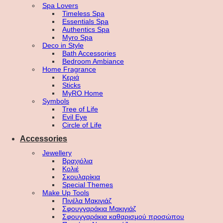
Spa Lovers
Timeless Spa
Essentials Spa
Authentics Spa
Myro Spa
Deco in Style
Bath Accessories
Bedroom Ambiance
Home Fragrance
Κεριά
Sticks
MyRO Home
Symbols
Tree of Life
Evil Eye
Circle of Life
Accessories
Jewellery
Βραχιόλια
Κολιέ
Σκουλαρίκια
Special Themes
Make Up Tools
Πινέλα Μακιγιάζ
Σφουγγαράκια Μακιγιάζ
Σφουγγαράκια καθαρισμού προσώπου