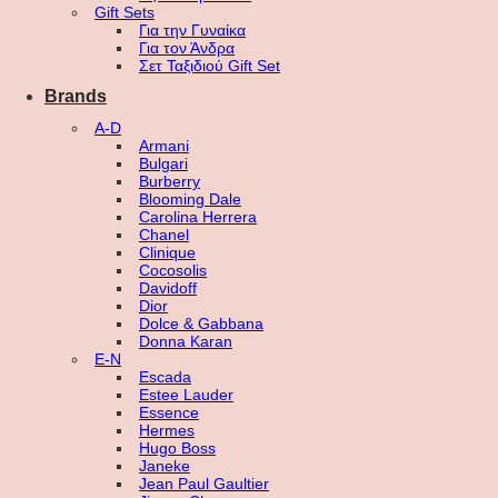
Gift Sets
Για την Γυναίκα
Για τον Άνδρα
Σετ Ταξιδιού Gift Set
Brands
A-D
Armani
Bulgari
Burberry
Blooming Dale
Carolina Herrera
Chanel
Clinique
Cocosolis
Davidoff
Dior
Dolce & Gabbana
Donna Karan
E-N
Escada
Estee Lauder
Essence
Hermes
Hugo Boss
Janeke
Jean Paul Gaultier