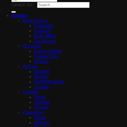
Search for:
Άρωμα
Best-Sellers
Γυναικεία
Ανδρικά
Body Mists
Σετ Δώρου
Occasion
Luxury Nights
Casual Chic
All Day
Άνδρας
Oriental
Woody
Fresh/Aromatic
Leather
Γυναίκα
Floral
Oriental
Chypre
Fragrance
Floral
Oriental