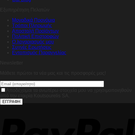
Εξυπηρέτηση Πελατών
Μοναδικά Προνόμια
Τρόποι Πληρωμής
Αποστολή Προϊόντων
Πολιτική Επιστροφών
Ο λογαριασμός μου
Συχνές Ερωτήσεις
Εντοπισμός Παραγγελίας
Newsletter
Μάθετε πρώτοι τα νέα μας και τις προσφορές μας!
Αποδέχομαι τα ανωτέρω στοιχεία μου να χρησιμοποιηθούν
από την εταιρία Koutsourelis SA.