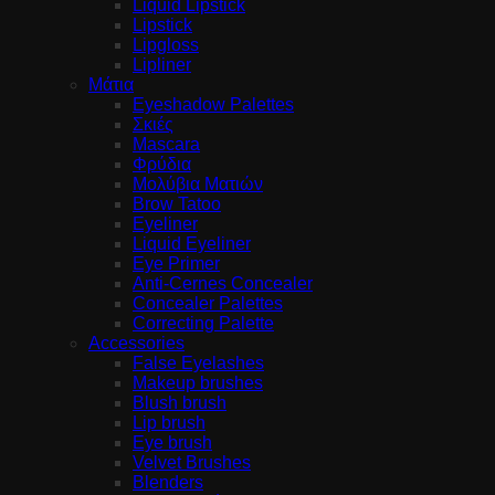
Liquid Lipstick
Lipstick
Lipgloss
Lipliner
Μάτια
Eyeshadow Palettes
Σκιές
Mascara
Φρύδια
Μολύβια Ματιών
Brow Tatoo
Eyeliner
Liquid Eyeliner
Eye Primer
Anti-Cernes Concealer
Concealer Palettes
Correcting Palette
Accessories
False Eyelashes
Makeup brushes
Blush brush
Lip brush
Eye brush
Velvet Brushes
Blenders