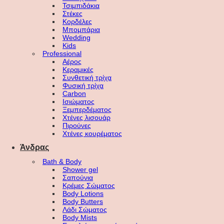
Τσιμπιδάκια
Στέκες
Κορδέλες
Μπομπάρια
Wedding
Kids
Professional
Αέρος
Κεραμικές
Συνθετική τρίχα
Φυσική τρίχα
Carbon
Ισιώματος
Ξεμπερδέματος
Χτένες λισουάρ
Πιρούνες
Χτένες κουρέματος
Άνδρας
Bath & Body
Shower gel
Σαπούνια
Κρέμες Σώματος
Body Lotions
Body Butters
Λάδι Σώματος
Body Mists