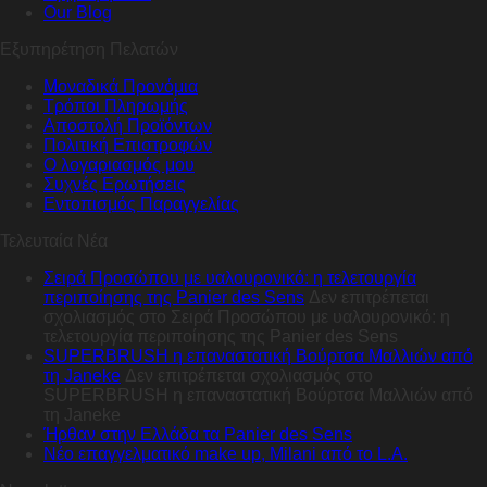
Our Blog
Εξυπηρέτηση Πελατών
Μοναδικά Προνόμια
Τρόποι Πληρωμής
Αποστολή Προϊόντων
Πολιτική Επιστροφών
Ο λογαριασμός μου
Συχνές Ερωτήσεις
Εντοπισμός Παραγγελίας
Τελευταία Νέα
Σειρά Προσώπου με υαλουρονικό: η τελετουργία
περιποίησης της Panier des Sens
Δεν επιτρέπεται
σχολιασμός
στο Σειρά Προσώπου με υαλουρονικό: η
τελετουργία περιποίησης της Panier des Sens
SUPERBRUSH η επαναστατική Βούρτσα Μαλλιών από
τη Janeke
Δεν επιτρέπεται σχολιασμός
στο
SUPERBRUSH η επαναστατική Βούρτσα Μαλλιών από
τη Janeke
Ήρθαν στην Ελλάδα τα Panier des Sens
Nέο επαγγελματικό make up, Milani από το L.A.