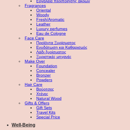
Εργαλεία περιποίησης άκρων
Fragrances
Oriental
Woody
Fresh/Aromatic
Leather
Luxury perfumes
Eau de Cologne
Face Care
Προϊόντα Ξυρίσματος
Ενυδάτωση και Καθαρισμός
Λάδι ξυρίσματος
Ξυριστικές μηχανές
Make Over
Foundation
Concealer
Bronzer
Powders
Hair Care
Βούρτσες
Χτένες
Natural Wood
Gifts & Offers
Gift Sets
Travel Kits
Special Price
Well-Being