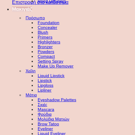
Reed Diffusers
Επιστροφή στο κατάστημα
Μακιγιάζ
Πρόσωπο
Foundation
Concealer
Blush
Primers
Highlighters
Bronzer
Powders
Compact
Setting Spray
Make Up Remover
Χείλη
Liquid Lipstick
Lipstick
Lipgloss
Lipliner
Μάτια
Eyeshadow Palettes
Σκιές
Mascara
Φρύδια
Μολύβια Ματιών
Brow Tatoo
Eyeliner
Liquid Eyeliner