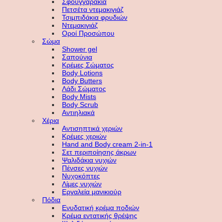
Σφουγγαράκια
Πετσέτα ντεμακιγιάζ
Τσιμπιδάκια φρυδιών
Ντεμακιγιάζ
Οροί Προσώπου
Σώμα
Shower gel
Σαπούνια
Κρέμες Σώματος
Body Lotions
Body Butters
Λάδι Σώματος
Body Mists
Body Scrub
Αντιηλιακά
Χέρια
Αντισηπτικά χεριών
Κρέμες χεριών
Hand and Body cream 2-in-1
Σετ περιποίησης άκρων
Ψαλιδάκια νυχιών
Πένσες νυχιών
Νυχοκόπτες
Λίμες νυχιών
Εργαλεία μανικιούρ
Πόδια
Ενυδατική κρέμα ποδιών
Κρέμα εντατικής θρέψης