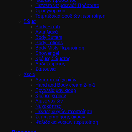
Μάσκες προσώπου
Πετσέτα ντεμακιγιάζ Πρόσωπο
Σφουγγαράκια
Τσιμπιδάκια φρυδιών περιποίηση
Σώμα
Body Scrub
Αντιηλιακά
Body Butters
Body Lotions
Body Mists Περιποίηση
Shower gel
Κρέμες Σώματος
Λάδι Σώματος
Σαπούνια
Χέρια
Αντισηπτικά χεριών
Hand and Body cream 2-in-1
Εργαλεία μανικιούρ
Κρέμες χεριών
Λίμες νυχιών
Νυχοκόπτες
Πένσες νυχιών περιποίηση
Σετ περιποίησης άκρων
Ψαλιδάκια νυχιών περιποίηση