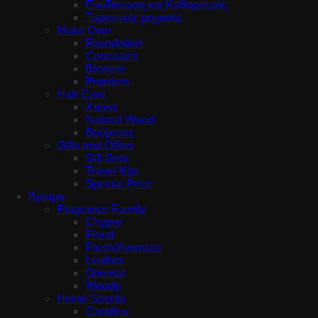
Ενυδάτωση και Καθαρισμός
Ξυριστικές μηχανές
Make Over
Foundation
Concealer
Bronzer
Powders
Hair Care
Χτένες
Natural Wood
Βούρτσες
Gifts and Offers
Gift Sets
Travel Kits
Special Price
Άρωμα
Fragrance Family
Chypre
Floral
Fresh/Aromatic
Leather
Oriental
Woody
Home Scents
Candles