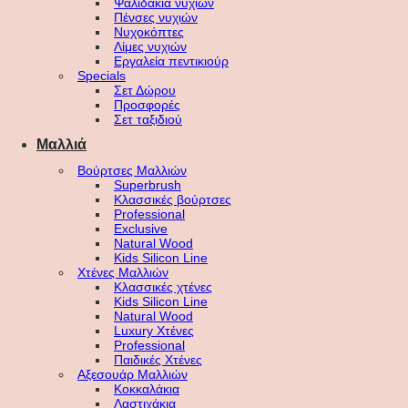
Ψαλιδάκια νυχιών
Πένσες νυχιών
Νυχοκόπτες
Λίμες νυχιών
Εργαλεία πεντικιούρ
Specials
Σετ Δώρου
Προσφορές
Σετ ταξιδιού
Μαλλιά
Βούρτσες Μαλλιών
Superbrush
Κλασσικές βούρτσες
Professional
Exclusive
Natural Wood
Kids Silicon Line
Χτένες Μαλλιών
Κλασσικές χτένες
Kids Silicon Line
Natural Wood
Luxury Χτένες
Professional
Παιδικές Χτένες
Αξεσουάρ Μαλλιών
Κοκκαλάκια
Λαστιχάκια