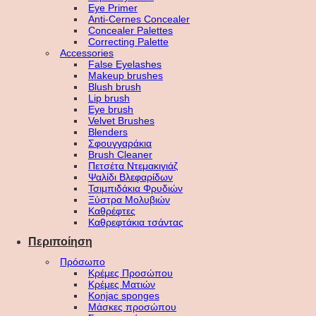
Eye Primer
Anti-Cernes Concealer
Concealer Palettes
Correcting Palette
Accessories
False Eyelashes
Makeup brushes
Blush brush
Lip brush
Eye brush
Velvet Brushes
Blenders
Σφουγγαράκια
Brush Cleaner
Πετσέτα Ντεμακιγιάζ
Ψαλίδι Βλεφαρίδων
Τσιμπιδάκια Φρυδιών
Ξύστρα Μολυβιών
Καθρέφτες
Καθρεφτάκια τσάντας
Περιποίηση
Πρόσωπο
Κρέμες Προσώπου
Κρέμες Ματιών
Konjac sponges
Μάσκες προσώπου