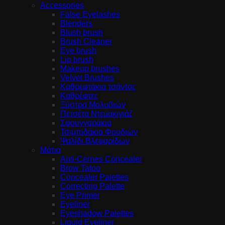
Accessories
False Eyelashes
Blenders
Blush brush
Brush Cleaner
Eye brush
Lip brush
Makeup brushes
Velvet Brushes
Καθρεφτάκια τσάντας
Καθρέφτες
Ξύστρα Μολυβιών
Πετσέτα Ντεμακιγιάζ
Σφουγγαράκια
Τσιμπιδάκια Φρυδιών
Ψαλίδι Βλεφαρίδων
Μάτια
Anti-Cernes Concealer
Brow Tatoo
Concealer Palettes
Correcting Palette
Eye Primer
Eyeliner
Eyeshadow Palettes
Liquid Eyeliner