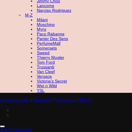
Jimmy Choo
Lancome
Narciso Rodriguez
M-Z
Milani
Moschino
Myro
Paco Rabanne
Panier Des Sens
PerfumeMall
Somersets
Sweed
Thierry Mugler
Tom Ford
Trussardi
Van Cleef
Versace
Victoria’s Secret
Wet n Wild
YSL
Αρχική σελίδα
/
Μακιγιάζ
/
Πρόσωπο
/
Blush
Add to Wishlist