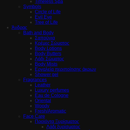
Timeless Spa
Symbols
Circle of Life
Evil Eye
Tree of Life
Άνδρας
Bath and Body
Σαπούνια
Κρέμες Σώματος
Body Lotions
Body Butters
Λάδι Σώματος
Body Mists
Εργαλεία περιποίησης άκρων
Shower gel
Fragrances
Leather
Luxury perfumes
Eau de Cologne
Oriental
Woody
Fresh/Aromatic
Face Care
Προϊόντα Ξυρίσματος
Λάδι ξυρίσματος