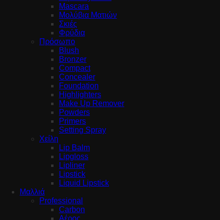
Mascara
Μολύβια Ματιών
Σκιές
Φρύδια
Πρόσωπο
Blush
Bronzer
Compact
Concealer
Foundation
Highlighters
Make Up Remover
Powders
Primers
Setting Spray
Χείλη
Lip Balm
Lipgloss
Lipliner
Lipstick
Liquid Lipstick
Μαλλιά
Professional
Carbon
Αέρος