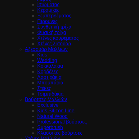
Ισιώματος
Κεραμικές
Ξεμπερδέματος
Πιρούνες
Συνθετική τρίχα
Φυσική τρίχα
Χτένες κουρέματος
Χτένες λισουάρ
Αξεσουάρ Μαλλιών
Kids
Wedding
Κοκκαλάκια
Κορδέλες
Λαστιχάκια
Μπομπάρια
Στέκες
Τσιμπιδάκια
Βούρτσες Μαλλιών
Exclusive
Kids Silicon Line
Natural Wood
Professional βούρτσες
Superbrush
Κλασσικές βούρτσες
Χτένες Μαλλιών