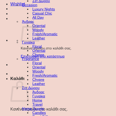
Σετ Δώρου
Wishlist
Occasion
Luxury Nights
Casual Chic
All Day
Άνδρας
Oriental
Woody
Fresh/Aromatic
Leather
Γυναίκα
Floral
Κανένα προϊόν στο καλάθι σας.
Oriental
Chypre
Επιστροφή στο κατάστημα
Fragrance
Floral
Oriental
Woody
Fresh/Aromatic
Καλάθι
Chypre
Leather
Σετ Δώρου
Άνδρας
Γυναίκα
Home
Travel
Home Scents
Κανένα προϊόν στο καλάθι σας.
Candles