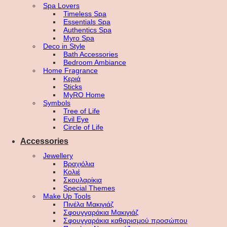
Spa Lovers
Timeless Spa
Essentials Spa
Authentics Spa
Myro Spa
Deco in Style
Bath Accessories
Bedroom Ambiance
Home Fragrance
Κεριά
Sticks
MyRO Home
Symbols
Tree of Life
Evil Eye
Circle of Life
Accessories
Jewellery
Βραχιόλια
Κολιέ
Σκουλαρίκια
Special Themes
Make Up Tools
Πινέλα Μακιγιάζ
Σφουγγαράκια Μακιγιάζ
Σφουγγαράκια καθαρισμού προσώπου