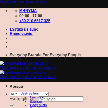
Μετάβαση στο περιεχόμενο
ΜΗΝΥΜΑ
09:00 - 17:00
+30 210 6617 325
Σχετικά με εμάς
Επικοινωνία
Everyday Brands For Everyday People.
Άρωμα
Best-Sellers
Γυναικεία
Αναζήτηση για:
Ανδρικά
Body Mists