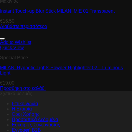
Μακιγιάζ
Instant Touch-up Blur Stick MILANI MIE 01 Transparent
€
16.50
Διαβάστε περισσότερα
Add to Wishlist
Quick View
Special Price
MILANI Hypnotic Lights Powder Highlighter 02 – Luminous
Light
€
19.00
Προσθήκη στο καλάθι
Σχετικά με εμάς
Επικοινωνία
Η Εταιρία
Όροι Χρήσης
Προσωπικά Δεδομένα
Ευκαιρίες Συνεργασίας
Εγγραφή B2B