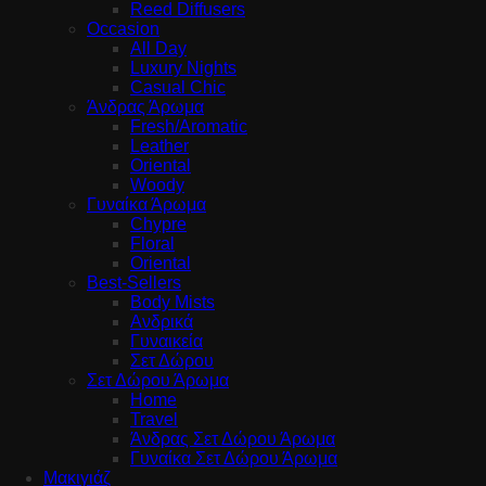
Reed Diffusers
Occasion
All Day
Luxury Nights
Casual Chic
Άνδρας Άρωμα
Fresh/Aromatic
Leather
Oriental
Woody
Γυναίκα Άρωμα
Chypre
Floral
Oriental
Best-Sellers
Body Mists
Ανδρικά
Γυναικεία
Σετ Δώρου
Σετ Δώρου Άρωμα
Home
Travel
Άνδρας Σετ Δώρου Άρωμα
Γυναίκα Σετ Δώρου Άρωμα
Μακιγιάζ