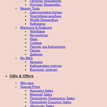
Πετσέτες Ντεμακιγιάζ
Ψεύτικες Βλεφαρίδες
Beauty Tools
Σφουγγαράκια konjac
Τσιμπιδάκια φρυδιών
Ψαλίδι βλεφαρίδων
Καθρέφτες
Manicure & Pedicure
Ψαλιδάκια
Νυχοκόπτες
Λίμες
Ξυλάκια
Ράσπες και Καλοκόφτες
Πένσες
Διάφορα
My BAG
Νεσεσέρ
Καθρεφτάκια τσάντας
Βούρτσες τσάντας
Gifts & Offers
Mini size
Special Price
Αρώματα Sales
Μακιγιάζ Sales
Περιποίηση Προσώπου Sales
Περιποίηση Σώματος Sales
Αξεσουάρ Sales