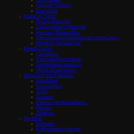
Σκουλαρίκια
Special Themes
Βραχιόλια
Make Up Tools
Πινέλα Μακιγιάζ
Σφουγγαράκια Μακιγιάζ
Ψεύτικες Βλεφαρίδες
Σφουγγαράκια καθαρισμού προσώπου
Πετσέτες Ντεμακιγιάζ
Beauty Tools
Καθρέφτες
Σφουγγαράκια konjac
Τσιμπιδάκια φρυδιών
Ψαλίδι βλεφαρίδων
Manicure and Pedicure
Ψαλιδάκια
Νυχοκόπτες
Λίμες
Ξυλάκια
Ράσπες και Καλοκόφτες
Πένσες
Διάφορα
My BAG
Νεσεσέρ
Καθρεφτάκια τσάντας