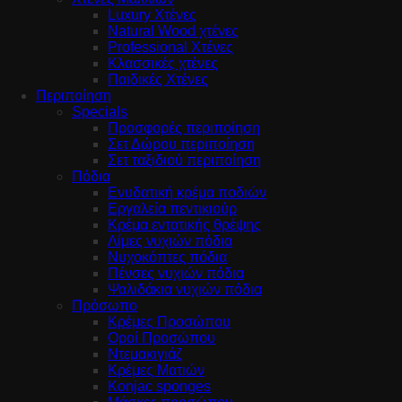
Luxury Χτένες
Natural Wood χτένες
Professional Χτένες
Κλασσικές χτένες
Παιδικές Χτένες
Περιποίηση
Specials
Προσφορές περιποίηση
Σετ Δώρου περιποίηση
Σετ ταξιδιού περιποίηση
Πόδια
Ενυδατική κρέμα ποδιών
Εργαλεία πεντικιούρ
Κρέμα εντατικής θρέψης
Λίμες νυχιών πόδια
Νυχοκόπτες πόδια
Πένσες νυχιών πόδια
Ψαλιδάκια νυχιών πόδια
Πρόσωπο
Κρέμες Προσώπου
Οροί Προσώπου
Ντεμακιγιάζ
Κρέμες Ματιών
Konjac sponges