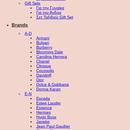
Gift Sets
Για την Γυναίκα
Για τον Άνδρα
Σετ Ταξιδιού Gift Set
Brands
A-D
Armani
Bulgari
Burberry
Blooming Dale
Carolina Herrera
Chanel
Clinique
Cocosolis
Davidoff
Dior
Dolce & Gabbana
Donna Karan
E-N
Escada
Estee Lauder
Essence
Hermes
Hugo Boss
Janeke
Jean Paul Gaultier