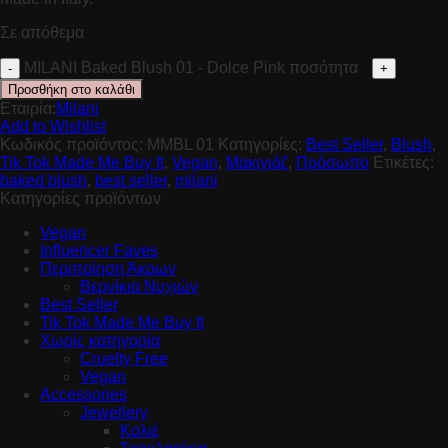
Σε απόθεμα
MILANI Baked Blush 01 - Dolce Pink ποσότητα
Προσθήκη στο καλάθι
Εταιρία:
Milani
Add to Wishlist
Κωδικός προϊόντος:
MMBL 01
Κατηγορίες:
Best Seller
,
Blush
,
Tik Tok Made Me Buy It
,
Vegan
,
Μακιγιάζ
,
Πρόσωπο
Ετικέτες:
baked blush
,
best seller
,
milani
Κατηγορίες προϊόντων
Vegan
Influencer Faves
Περιποίηση Άκρων
Βερνίκια Νυχιών
Best Seller
Tik Tok Made Me Buy It
Χωρίς κατηγορία
Cruelty Free
Vegan
Accessories
Jewellery
Κολιέ