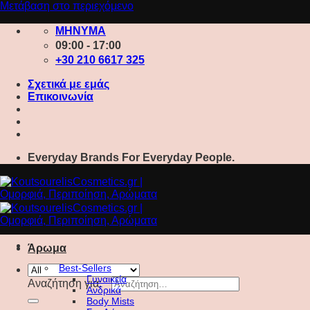
Μετάβαση στο περιεχόμενο
ΜΗΝΥΜΑ
09:00 - 17:00
+30 210 6617 325
Σχετικά με εμάς
Επικοινωνία
Everyday Brands For Everyday People.
Άρωμα
Best-Sellers
Γυναικεία
Αναζήτηση για:
Ανδρικά
Body Mists