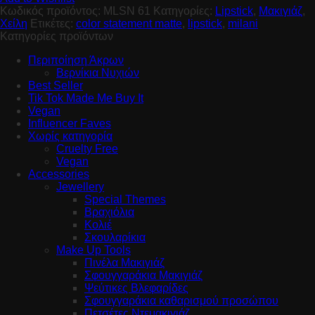
Κωδικός προϊόντος:
MLSN 61
Κατηγορίες:
Lipstick
,
Μακιγιάζ
,
Χείλη
Ετικέτες:
color statement matte
,
lipstick
,
milani
Κατηγορίες προϊόντων
Περιποίηση Άκρων
Βερνίκια Νυχιών
Best Seller
Tik Tok Made Me Buy It
Vegan
Influencer Faves
Χωρίς κατηγορία
Cruelty Free
Vegan
Accessories
Jewellery
Special Themes
Βραχιόλια
Κολιέ
Σκουλαρίκια
Make Up Tools
Πινέλα Μακιγιάζ
Σφουγγαράκια Μακιγιάζ
Ψεύτικες Βλεφαρίδες
Σφουγγαράκια καθαρισμού προσώπου
Πετσέτες Ντεμακιγιάζ