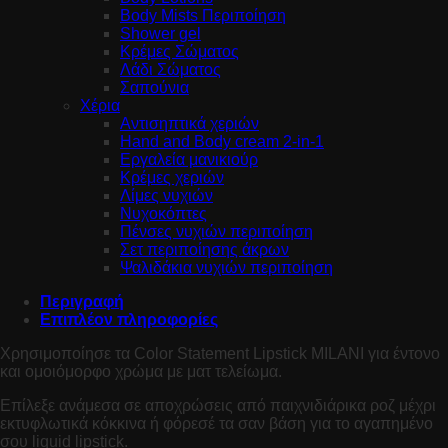
Body Mists Περιποίηση
Shower gel
Κρέμες Σώματος
Λάδι Σώματος
Σαπούνια
Χέρια
Αντισηπτικά χεριών
Hand and Body cream 2-in-1
Εργαλεία μανικιούρ
Κρέμες χεριών
Λίμες νυχιών
Νυχοκόπτες
Πένσες νυχιών περιποίηση
Σετ περιποίησης άκρων
Ψαλιδάκια νυχιών περιποίηση
Περιγραφή
Επιπλέον πληροφορίες
Χρησιμοποίησε τα Color Statement Lipstick MILANI για έντονο
και ομοιόμορφο χρώμα με ματ τελείωμα.
Επίλεξε ανάμεσα σε αποχρώσεις από παιχνιδιάρικα ροζ μέχρι
εκτυφλωτικά κόκκινα ή φόρεσέ τα σαν βάση για το αγαπημένο
σου liquid lipstick.