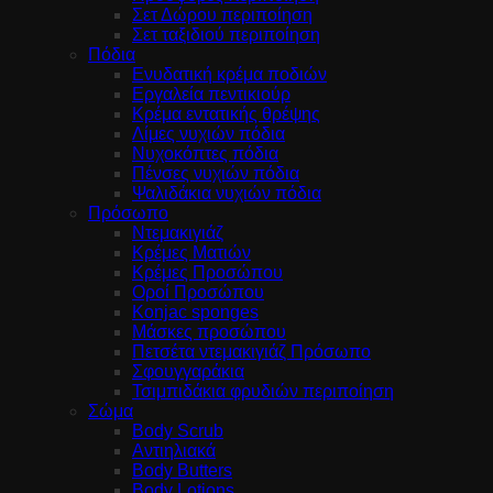
Σετ Δώρου περιποίηση
Σετ ταξιδιού περιποίηση
Πόδια
Ενυδατική κρέμα ποδιών
Εργαλεία πεντικιούρ
Κρέμα εντατικής θρέψης
Λίμες νυχιών πόδια
Νυχοκόπτες πόδια
Πένσες νυχιών πόδια
Ψαλιδάκια νυχιών πόδια
Πρόσωπο
Ντεμακιγιάζ
Κρέμες Ματιών
Κρέμες Προσώπου
Οροί Προσώπου
Konjac sponges
Μάσκες προσώπου
Πετσέτα ντεμακιγιάζ Πρόσωπο
Σφουγγαράκια
Τσιμπιδάκια φρυδιών περιποίηση
Σώμα
Body Scrub
Αντιηλιακά
Body Butters
Body Lotions