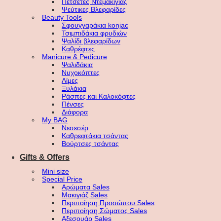
Πετσέτες Ντεμακιγιάζ
Ψεύτικες Βλεφαρίδες
Beauty Tools
Σφουγγαράκια konjac
Τσιμπιδάκια φρυδιών
Ψαλίδι βλεφαρίδων
Καθρέφτες
Manicure & Pedicure
Ψαλιδάκια
Νυχοκόπτες
Λίμες
Ξυλάκια
Ράσπες και Καλοκόφτες
Πένσες
Διάφορα
My BAG
Νεσεσέρ
Καθρεφτάκια τσάντας
Βούρτσες τσάντας
Gifts & Offers
Mini size
Special Price
Αρώματα Sales
Μακιγιάζ Sales
Περιποίηση Προσώπου Sales
Περιποίηση Σώματος Sales
Αξεσουάρ Sales