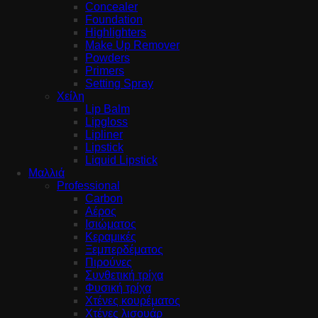
Concealer
Foundation
Highlighters
Make Up Remover
Powders
Primers
Setting Spray
Χείλη
Lip Balm
Lipgloss
Lipliner
Lipstick
Liquid Lipstick
Μαλλιά
Professional
Carbon
Αέρος
Ισιώματος
Κεραμικές
Ξεμπερδέματος
Πιρούνες
Συνθετική τρίχα
Φυσική τρίχα
Χτένες κουρέματος
Χτένες λισουάρ