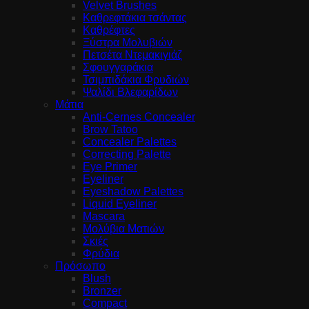
Velvet Brushes
Καθρεφτάκια τσάντας
Καθρέφτες
Ξύστρα Μολυβιών
Πετσέτα Ντεμακιγιάζ
Σφουγγαράκια
Τσιμπιδάκια Φρυδιών
Ψαλίδι Βλεφαρίδων
Μάτια
Anti-Cernes Concealer
Brow Tatoo
Concealer Palettes
Correcting Palette
Eye Primer
Eyeliner
Eyeshadow Palettes
Liquid Eyeliner
Mascara
Μολύβια Ματιών
Σκιές
Φρύδια
Πρόσωπο
Blush
Bronzer
Compact