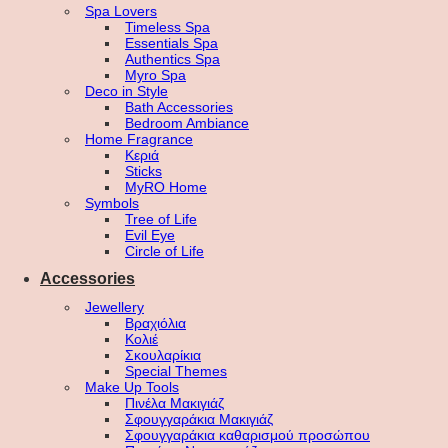
Spa Lovers
Timeless Spa
Essentials Spa
Authentics Spa
Myro Spa
Deco in Style
Bath Accessories
Bedroom Ambiance
Home Fragrance
Κεριά
Sticks
MyRO Home
Symbols
Tree of Life
Evil Eye
Circle of Life
Accessories
Jewellery
Βραχιόλια
Κολιέ
Σκουλαρίκια
Special Themes
Make Up Tools
Πινέλα Μακιγιάζ
Σφουγγαράκια Μακιγιάζ
Σφουγγαράκια καθαρισμού προσώπου