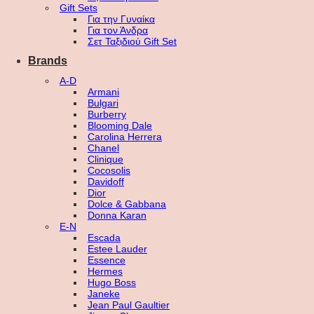
Gift Sets
Για την Γυναίκα
Για τον Άνδρα
Σετ Ταξιδιού Gift Set
Brands
A-D
Armani
Bulgari
Burberry
Blooming Dale
Carolina Herrera
Chanel
Clinique
Cocosolis
Davidoff
Dior
Dolce & Gabbana
Donna Karan
E-N
Escada
Estee Lauder
Essence
Hermes
Hugo Boss
Janeke
Jean Paul Gaultier