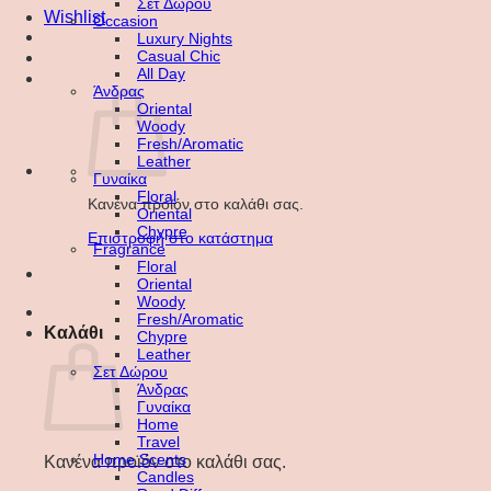
Σετ Δώρου
Wishlist
Occasion
Luxury Nights
Casual Chic
All Day
Άνδρας
Oriental
Woody
Fresh/Aromatic
Leather
Γυναίκα
Floral
Κανένα προϊόν στο καλάθι σας.
Oriental
Chypre
Επιστροφή στο κατάστημα
Fragrance
Floral
Oriental
Woody
Fresh/Aromatic
Καλάθι
Chypre
Leather
Σετ Δώρου
Άνδρας
Γυναίκα
Home
Travel
Home Scents
Κανένα προϊόν στο καλάθι σας.
Candles