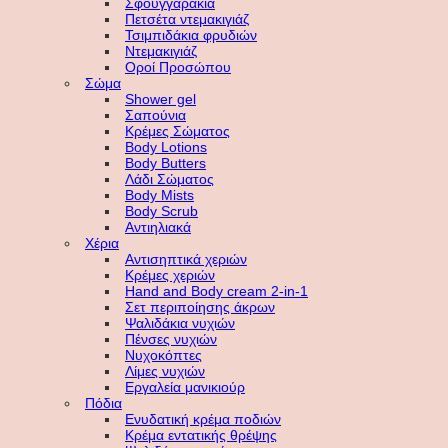
Σφουγγαράκια
Πετσέτα ντεμακιγιάζ
Τσιμπιδάκια φρυδιών
Ντεμακιγιάζ
Οροί Προσώπου
Σώμα
Shower gel
Σαπούνια
Κρέμες Σώματος
Body Lotions
Body Butters
Λάδι Σώματος
Body Mists
Body Scrub
Αντιηλιακά
Χέρια
Αντισηπτικά χεριών
Κρέμες χεριών
Hand and Body cream 2-in-1
Σετ περιποίησης άκρων
Ψαλιδάκια νυχιών
Πένσες νυχιών
Νυχοκόπτες
Λίμες νυχιών
Εργαλεία μανικιούρ
Πόδια
Ενυδατική κρέμα ποδιών
Κρέμα εντατικής θρέψης