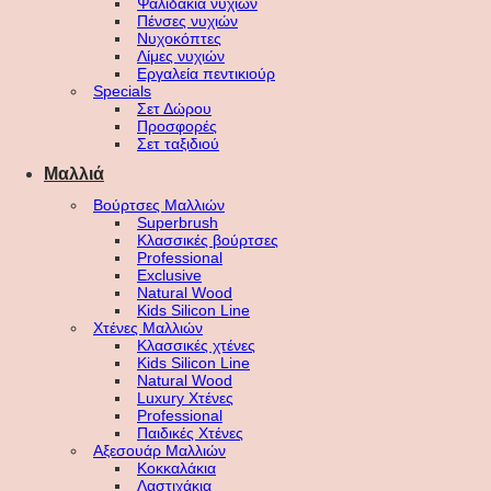
Ψαλιδάκια νυχιών
Πένσες νυχιών
Νυχοκόπτες
Λίμες νυχιών
Εργαλεία πεντικιούρ
Specials
Σετ Δώρου
Προσφορές
Σετ ταξιδιού
Μαλλιά
Βούρτσες Μαλλιών
Superbrush
Κλασσικές βούρτσες
Professional
Exclusive
Natural Wood
Kids Silicon Line
Χτένες Μαλλιών
Κλασσικές χτένες
Kids Silicon Line
Natural Wood
Luxury Χτένες
Professional
Παιδικές Χτένες
Αξεσουάρ Μαλλιών
Κοκκαλάκια
Λαστιχάκια