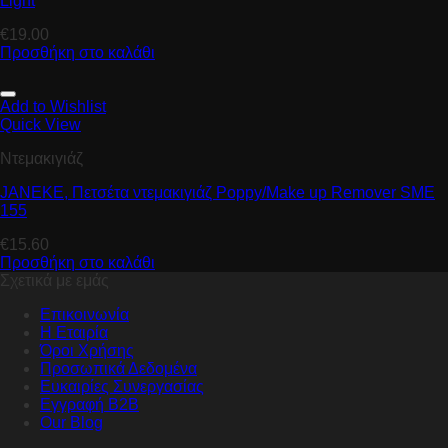
Light
€
19.00
Προσθήκη στο καλάθι
Add to Wishlist
Quick View
Ντεμακιγιάζ
JANEKE, Πετσέτα ντεμακιγιάζ Ρoppy/Μake up Remover SME
155
€
15.60
Προσθήκη στο καλάθι
Σχετικά με εμάς
Επικοινωνία
Η Εταιρία
Όροι Χρήσης
Προσωπικά Δεδομένα
Ευκαιρίες Συνεργασίας
Εγγραφή B2B
Our Blog