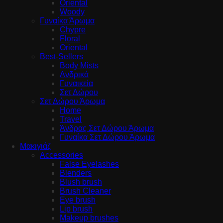
Oriental
Woody
Γυναίκα Άρωμα
Chypre
Floral
Oriental
Best-Sellers
Body Mists
Ανδρικά
Γυναικεία
Σετ Δώρου
Σετ Δώρου Άρωμα
Home
Travel
Άνδρας Σετ Δώρου Άρωμα
Γυναίκα Σετ Δώρου Άρωμα
Μακιγιάζ
Accessories
False Eyelashes
Blenders
Blush brush
Brush Cleaner
Eye brush
Lip brush
Makeup brushes