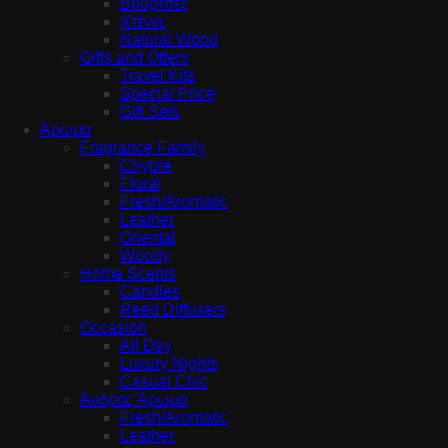
Βούρτσες
Χτένες
Natural Wood
Gifts and Offers
Travel Kits
Special Price
Gift Sets
Άρωμα
Fragrance Family
Chypre
Floral
Fresh/Aromatic
Leather
Oriental
Woody
Home Scents
Candles
Reed Diffusers
Occasion
All Day
Luxury Nights
Casual Chic
Άνδρας Άρωμα
Fresh/Aromatic
Leather