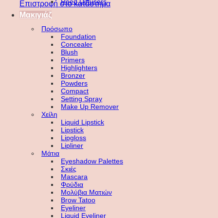
Reed Diffusers
Επιστροφή στο κατάστημα
Μακιγιάζ
Πρόσωπο
Foundation
Concealer
Blush
Primers
Highlighters
Bronzer
Powders
Compact
Setting Spray
Make Up Remover
Χείλη
Liquid Lipstick
Lipstick
Lipgloss
Lipliner
Μάτια
Eyeshadow Palettes
Σκιές
Mascara
Φρύδια
Μολύβια Ματιών
Brow Tatoo
Eyeliner
Liquid Eyeliner