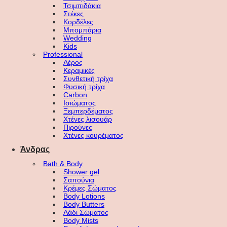
Τσιμπιδάκια
Στέκες
Κορδέλες
Μπομπάρια
Wedding
Kids
Professional
Αέρος
Κεραμικές
Συνθετική τρίχα
Φυσική τρίχα
Carbon
Ισιώματος
Ξεμπερδέματος
Χτένες λισουάρ
Πιρούνες
Χτένες κουρέματος
Άνδρας
Bath & Body
Shower gel
Σαπούνια
Κρέμες Σώματος
Body Lotions
Body Butters
Λάδι Σώματος
Body Mists