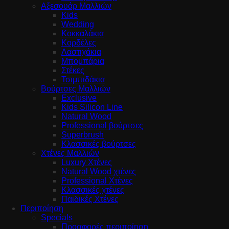
Αξεσουάρ Μαλλιών
Kids
Wedding
Κοκκαλάκια
Κορδέλες
Λαστιχάκια
Μπομπάρια
Στέκες
Τσιμπιδάκια
Βούρτσες Μαλλιών
Exclusive
Kids Silicon Line
Natural Wood
Professional βούρτσες
Superbrush
Κλασσικές βούρτσες
Χτένες Μαλλιών
Luxury Χτένες
Natural Wood χτένες
Professional Χτένες
Κλασσικές χτένες
Παιδικές Χτένες
Περιποίηση
Specials
Προσφορές περιποίηση