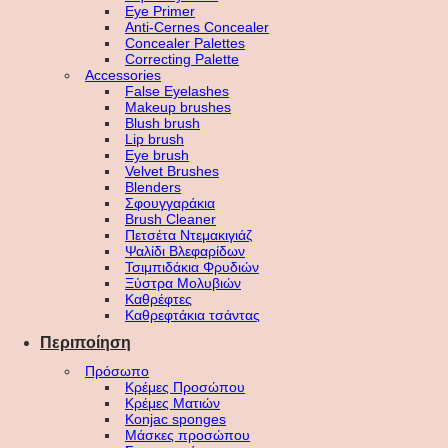
Eye Primer
Anti-Cernes Concealer
Concealer Palettes
Correcting Palette
Accessories
False Eyelashes
Makeup brushes
Blush brush
Lip brush
Eye brush
Velvet Brushes
Blenders
Σφουγγαράκια
Brush Cleaner
Πετσέτα Ντεμακιγιάζ
Ψαλίδι Βλεφαρίδων
Τσιμπιδάκια Φρυδιών
Ξύστρα Μολυβιών
Καθρέφτες
Καθρεφτάκια τσάντας
Περιποίηση
Πρόσωπο
Κρέμες Προσώπου
Κρέμες Ματιών
Konjac sponges
Μάσκες προσώπου