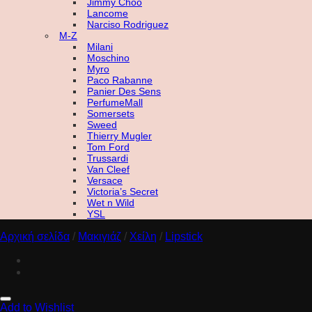
Jimmy Choo
Lancome
Narciso Rodriguez
M-Z
Milani
Moschino
Myro
Paco Rabanne
Panier Des Sens
PerfumeMall
Somersets
Sweed
Thierry Mugler
Tom Ford
Trussardi
Van Cleef
Versace
Victoria’s Secret
Wet n Wild
YSL
Αρχική σελίδα
/
Μακιγιάζ
/
Χείλη
/
Lipstick
Add to Wishlist