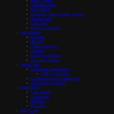
Body Butters
Λάδι Σώματος
Body Mists
Εργαλεία περιποίησης άκρων
Shower gel
Σαπούνια
Κρέμες Σώματος
Fragrances
Oriental
Woody
Fresh/Aromatic
Leather
Luxury perfumes
Eau de Cologne
Face Care
Προϊόντα Ξυρίσματος
Λάδι ξυρίσματος
Ενυδάτωση και Καθαρισμός
Ξυριστικές μηχανές
Make Over
Foundation
Concealer
Bronzer
Powders
Hair Care