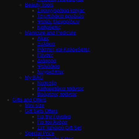
Beauty Tools
Σφουγγαράκια konjac
Τσιμπιδάκια φρυδιών
Ψαλίδι βλεφαρίδων
Καθρέφτες
Manicure and Pedicure
Λίμες
Ξυλάκια
Ράσπες και Καλοκόφτες
Πένσες
Διάφορα
Ψαλιδάκια
Νυχοκόπτες
My BAG
Νεσεσέρ
Καθρεφτάκια τσάντας
Βούρτσες τσάντας
Gifts and Offers
Mini size
Gift Sets Offers
Για την Γυναίκα
Για τον Άνδρα
Σετ Ταξιδιού Gift Set
Special Price
Αξεσουάρ Sales