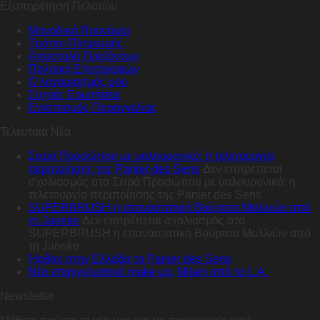
Εξυπηρέτηση Πελατών
Μοναδικά Προνόμια
Τρόποι Πληρωμής
Αποστολή Προϊόντων
Πολιτική Επιστροφών
Ο λογαριασμός μου
Συχνές Ερωτήσεις
Εντοπισμός Παραγγελίας
Τελευταία Νέα
Σειρά Προσώπου με υαλουρονικό: η τελετουργία
περιποίησης της Panier des Sens
Δεν επιτρέπεται
σχολιασμός
στο Σειρά Προσώπου με υαλουρονικό: η
τελετουργία περιποίησης της Panier des Sens
SUPERBRUSH η επαναστατική Βούρτσα Μαλλιών από
τη Janeke
Δεν επιτρέπεται σχολιασμός
στο
SUPERBRUSH η επαναστατική Βούρτσα Μαλλιών από
τη Janeke
Ήρθαν στην Ελλάδα τα Panier des Sens
Nέο επαγγελματικό make up, Milani από το L.A.
Newsletter