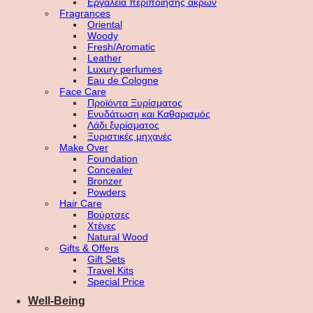
Εργαλεία περιποίησης άκρων
Fragrances
Oriental
Woody
Fresh/Aromatic
Leather
Luxury perfumes
Eau de Cologne
Face Care
Προϊόντα Ξυρίσματος
Ενυδάτωση και Καθαρισμός
Λάδι ξυρίσματος
Ξυριστικές μηχανές
Make Over
Foundation
Concealer
Bronzer
Powders
Hair Care
Βούρτσες
Χτένες
Natural Wood
Gifts & Offers
Gift Sets
Travel Kits
Special Price
Well-Being