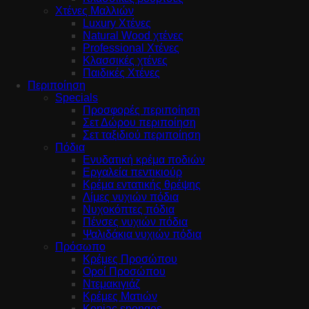
Χτένες Μαλλιών
Luxury Χτένες
Natural Wood χτένες
Professional Χτένες
Κλασσικές χτένες
Παιδικές Χτένες
Περιποίηση
Specials
Προσφορές περιποίηση
Σετ Δώρου περιποίηση
Σετ ταξιδιού περιποίηση
Πόδια
Ενυδατική κρέμα ποδιών
Εργαλεία πεντικιούρ
Κρέμα εντατικής θρέψης
Λίμες νυχιών πόδια
Νυχοκόπτες πόδια
Πένσες νυχιών πόδια
Ψαλιδάκια νυχιών πόδια
Πρόσωπο
Κρέμες Προσώπου
Οροί Προσώπου
Ντεμακιγιάζ
Κρέμες Ματιών
Konjac sponges