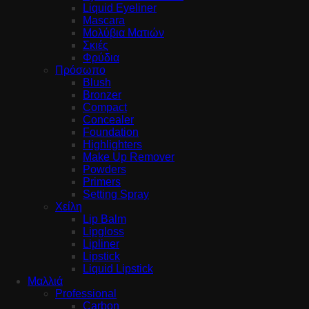
Liquid Eyeliner
Mascara
Μολύβια Ματιών
Σκιές
Φρύδια
Πρόσωπο
Blush
Bronzer
Compact
Concealer
Foundation
Highlighters
Make Up Remover
Powders
Primers
Setting Spray
Χείλη
Lip Balm
Lipgloss
Lipliner
Lipstick
Liquid Lipstick
Μαλλιά
Professional
Carbon