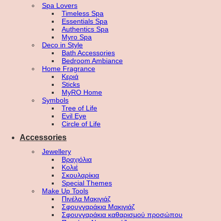
Spa Lovers
Timeless Spa
Essentials Spa
Authentics Spa
Myro Spa
Deco in Style
Bath Accessories
Bedroom Ambiance
Home Fragrance
Κεριά
Sticks
MyRO Home
Symbols
Tree of Life
Evil Eye
Circle of Life
Accessories
Jewellery
Βραχιόλια
Κολιέ
Σκουλαρίκια
Special Themes
Make Up Tools
Πινέλα Μακιγιάζ
Σφουγγαράκια Μακιγιάζ
Σφουγγαράκια καθαρισμού προσώπου