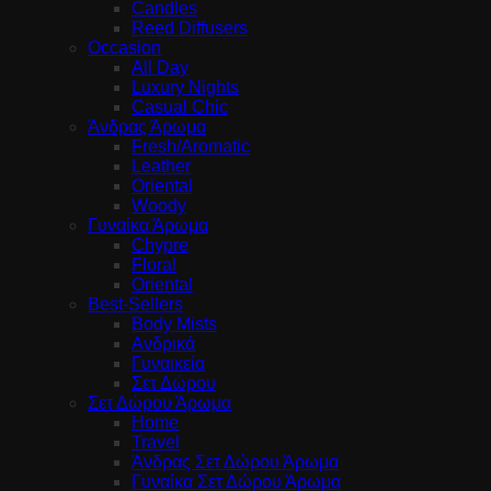
Candles
Reed Diffusers
Occasion
All Day
Luxury Nights
Casual Chic
Άνδρας Άρωμα
Fresh/Aromatic
Leather
Oriental
Woody
Γυναίκα Άρωμα
Chypre
Floral
Oriental
Best-Sellers
Body Mists
Ανδρικά
Γυναικεία
Σετ Δώρου
Σετ Δώρου Άρωμα
Home
Travel
Άνδρας Σετ Δώρου Άρωμα
Γυναίκα Σετ Δώρου Άρωμα