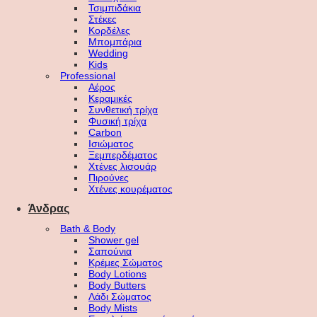
Τσιμπιδάκια
Στέκες
Κορδέλες
Μπομπάρια
Wedding
Kids
Professional
Αέρος
Κεραμικές
Συνθετική τρίχα
Φυσική τρίχα
Carbon
Ισιώματος
Ξεμπερδέματος
Χτένες λισουάρ
Πιρούνες
Χτένες κουρέματος
Άνδρας
Bath & Body
Shower gel
Σαπούνια
Κρέμες Σώματος
Body Lotions
Body Butters
Λάδι Σώματος
Body Mists