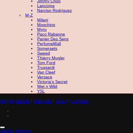
Jimmy Choo
Lancome
Narciso Rodriguez
M-Z
Milani
Moschino
Myro
Paco Rabanne
Panier Des Sens
PerfumeMall
Somersets
Sweed
Thierry Mugler
Tom Ford
Trussardi
Van Cleef
Versace
Victoria’s Secret
Wet n Wild
YSL
Αρχική σελίδα
/
Μακιγιάζ
/
Χείλη
/
Lipgloss
Add to Wishlist