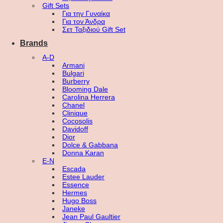
Gift Sets
Για την Γυναίκα
Για τον Άνδρα
Σετ Ταξιδιού Gift Set
Brands
A-D
Armani
Bulgari
Burberry
Blooming Dale
Carolina Herrera
Chanel
Clinique
Cocosolis
Davidoff
Dior
Dolce & Gabbana
Donna Karan
E-N
Escada
Estee Lauder
Essence
Hermes
Hugo Boss
Janeke
Jean Paul Gaultier