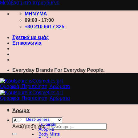
Μετάβαση στο περιεχόμενο
ΜΗΝΥΜΑ
09:00 - 17:00
+30 210 6617 325
Σχετικά με εμάς
Επικοινωνία
Everyday Brands For Everyday People.
Άρωμα
Best-Sellers
Γυναικεία
Αναζήτηση για:
Ανδρικά
Body Mists