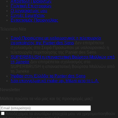
Αποστολή Προϊόντων
Πολιτική Επιστροφών
Ο λογαριασμός μου
Συχνές Ερωτήσεις
Εντοπισμός Παραγγελίας
Τελευταία Νέα
Σειρά Προσώπου με υαλουρονικό: η τελετουργία
περιποίησης της Panier des Sens
Δεν επιτρέπεται
σχολιασμός
στο Σειρά Προσώπου με υαλουρονικό: η
τελετουργία περιποίησης της Panier des Sens
SUPERBRUSH η επαναστατική Βούρτσα Μαλλιών από
τη Janeke
Δεν επιτρέπεται σχολιασμός
στο
SUPERBRUSH η επαναστατική Βούρτσα Μαλλιών από
τη Janeke
Ήρθαν στην Ελλάδα τα Panier des Sens
Nέο επαγγελματικό make up, Milani από το L.A.
Newsletter
Μάθετε πρώτοι τα νέα μας και τις προσφορές μας!
Αποδέχομαι τα ανωτέρω στοιχεία μου να χρησιμοποιηθούν