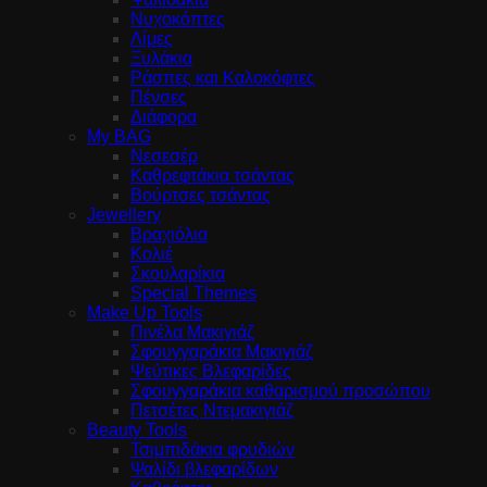
Νυχοκόπτες
Λίμες
Ξυλάκια
Ράσπες και Καλοκόφτες
Πένσες
Διάφορα
My BAG
Νεσεσέρ
Καθρεφτάκια τσάντας
Βούρτσες τσάντας
Jewellery
Βραχιόλια
Κολιέ
Σκουλαρίκια
Special Themes
Make Up Tools
Πινέλα Μακιγιάζ
Σφουγγαράκια Μακιγιάζ
Ψεύτικες Βλεφαρίδες
Σφουγγαράκια καθαρισμού προσώπου
Πετσέτες Ντεμακιγιάζ
Beauty Tools
Τσιμπιδάκια φρυδιών
Ψαλίδι βλεφαρίδων