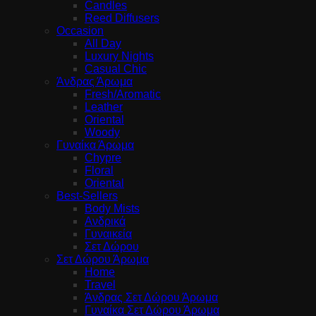
Candles
Reed Diffusers
Occasion
All Day
Luxury Nights
Casual Chic
Άνδρας Άρωμα
Fresh/Aromatic
Leather
Oriental
Woody
Γυναίκα Άρωμα
Chypre
Floral
Oriental
Best-Sellers
Body Mists
Ανδρικά
Γυναικεία
Σετ Δώρου
Σετ Δώρου Άρωμα
Home
Travel
Άνδρας Σετ Δώρου Άρωμα
Γυναίκα Σετ Δώρου Άρωμα