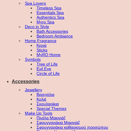
Spa Lovers
Timeless Spa
Essentials Spa
Authentics Spa
Myro Spa
Deco in Style
Bath Accessories
Bedroom Ambiance
Home Fragrance
Κεριά
Sticks
MyRO Home
Symbols
Tree of Life
Evil Eye
Circle of Life
Accessories
Jewellery
Βραχιόλια
Κολιέ
Σκουλαρίκια
Special Themes
Make Up Tools
Πινέλα Μακιγιάζ
Σφουγγαράκια Μακιγιάζ
Σφουγγαράκια καθαρισμού προσώπου