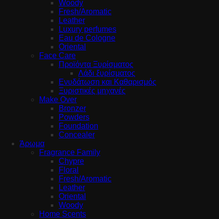
Woody
Fresh/Aromatic
Leather
Luxury perfumes
Eau de Cologne
Oriental
Face Care
Προϊόντα Ξυρίσματος
Λάδι ξυρίσματος
Ενυδάτωση και Καθαρισμός
Ξυριστικές μηχανές
Make Over
Bronzer
Powders
Foundation
Concealer
Άρωμα
Fragrance Family
Chypre
Floral
Fresh/Aromatic
Leather
Oriental
Woody
Home Scents