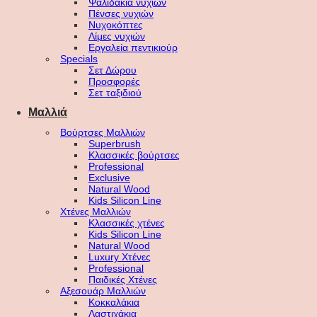
Ψαλιδάκια νυχιών
Πένσες νυχιών
Νυχοκόπτες
Λίμες νυχιών
Εργαλεία πεντικιούρ
Specials
Σετ Δώρου
Προσφορές
Σετ ταξιδιού
Μαλλιά
Βούρτσες Μαλλιών
Superbrush
Κλασσικές βούρτσες
Professional
Exclusive
Natural Wood
Kids Silicon Line
Χτένες Μαλλιών
Κλασσικές χτένες
Kids Silicon Line
Natural Wood
Luxury Χτένες
Professional
Παιδικές Χτένες
Αξεσουάρ Μαλλιών
Κοκκαλάκια
Λαστιχάκια