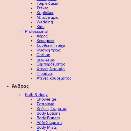
Τσιμπιδάκια
Στέκες
Κορδέλες
Μπομπάρια
Wedding
Kids
Professional
Αέρος
Κεραμικές
Συνθετική τρίχα
Φυσική τρίχα
Carbon
Ισιώματος
Ξεμπερδέματος
Χτένες λισουάρ
Πιρούνες
Χτένες κουρέματος
Άνδρας
Bath & Body
Shower gel
Σαπούνια
Κρέμες Σώματος
Body Lotions
Body Butters
Λάδι Σώματος
Body Mists