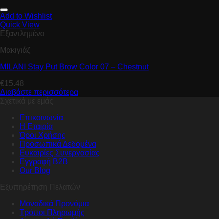
Add to Wishlist
Quick View
Εξαντλημένο
Μακιγιάζ
MILANI Stay Put Brow Color 07 – Chestnut
€
15.48
Διαβάστε περισσότερα
Σχετικά με εμάς
Επικοινωνία
Η Εταιρία
Όροι Χρήσης
Προσωπικά Δεδομένα
Ευκαιρίες Συνεργασίας
Εγγραφή B2B
Our Blog
Εξυπηρέτηση Πελατών
Μοναδικά Προνόμια
Τρόποι Πληρωμής