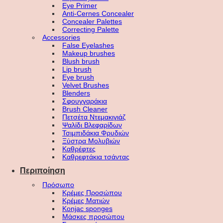
Eye Primer
Anti-Cernes Concealer
Concealer Palettes
Correcting Palette
Accessories
False Eyelashes
Makeup brushes
Blush brush
Lip brush
Eye brush
Velvet Brushes
Blenders
Σφουγγαράκια
Brush Cleaner
Πετσέτα Ντεμακιγιάζ
Ψαλίδι Βλεφαρίδων
Τσιμπιδάκια Φρυδιών
Ξύστρα Μολυβιών
Καθρέφτες
Καθρεφτάκια τσάντας
Περιποίηση
Πρόσωπο
Κρέμες Προσώπου
Κρέμες Ματιών
Konjac sponges
Μάσκες προσώπου