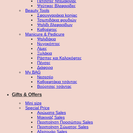
Πετσέτες Ντεμακιγιάζ
Ψεύτικες Βλεφαρίδες
Beauty Tools
Σφουγγαράκια konjac
Τσιμπιδάκια φρυδιών
Ψαλίδι βλεφαρίδων
Καθρέφτες
Manicure & Pedicure
Ψαλιδάκια
Νυχοκόπτες
Λίμες
Ξυλάκια
Ράσπες και Καλοκόφτες
Πένσες
Διάφορα
My BAG
Νεσεσέρ
Καθρεφτάκια τσάντας
Βούρτσες τσάντας
Gifts & Offers
Mini size
Special Price
Αρώματα Sales
Μακιγιάζ Sales
Περιποίηση Προσώπου Sales
Περιποίηση Σώματος Sales
Αξεσουάρ Sales