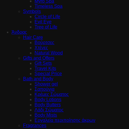
Myro Spa
Timeless Spa
Symbols
Circle of Life
Evil Eye
Tree of Life
Άνδρας
Hair Care
Βούρτσες
Χτένες
Natural Wood
Gifts and Offers
Gift Sets
Travel Kits
Special Price
Bath and Body
Shower gel
Σαπούνια
Κρέμες Σώματος
Body Lotions
Body Butters
Λάδι Σώματος
Body Mists
Εργαλεία περιποίησης άκρων
Fragrances