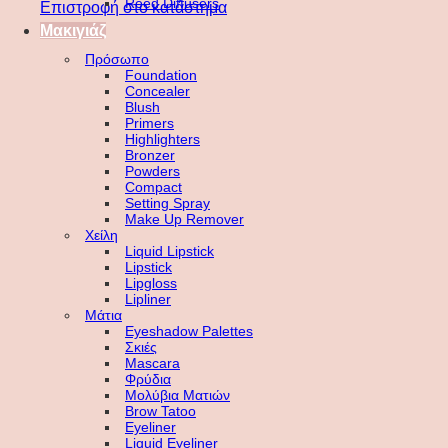
Reed Diffusers
Επιστροφή στο κατάστημα
Μακιγιάζ
Πρόσωπο
Foundation
Concealer
Blush
Primers
Highlighters
Bronzer
Powders
Compact
Setting Spray
Make Up Remover
Χείλη
Liquid Lipstick
Lipstick
Lipgloss
Lipliner
Μάτια
Eyeshadow Palettes
Σκιές
Mascara
Φρύδια
Μολύβια Ματιών
Brow Tatoo
Eyeliner
Liquid Eyeliner