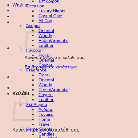
Σετ Δώρου
Wishlist
Occasion
Luxury Nights
Casual Chic
All Day
Άνδρας
Oriental
Woody
Fresh/Aromatic
Leather
Γυναίκα
Floral
Κανένα προϊόν στο καλάθι σας.
Oriental
Chypre
Επιστροφή στο κατάστημα
Fragrance
Floral
Oriental
Woody
Fresh/Aromatic
Καλάθι
Chypre
Leather
Σετ Δώρου
Άνδρας
Γυναίκα
Home
Travel
Home Scents
Κανένα προϊόν στο καλάθι σας.
Candles