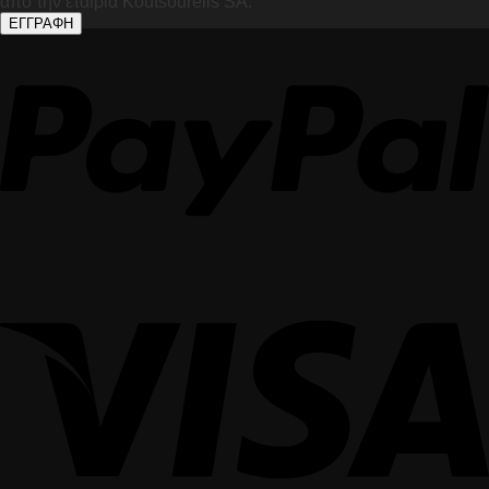
από την εταιρία Koutsourelis SA.