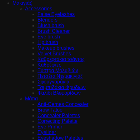
Μακιγιάζ
Accessories
False Eyelashes
Blenders
Blush brush
Brush Cleaner
Eye brush
Lip brush
Makeup brushes
Velvet Brushes
Καθρεφτάκια τσάντας
Καθρέφτες
Ξύστρα Μολυβιών
Πετσέτα Ντεμακιγιάζ
Σφουγγαράκια
Τσιμπιδάκια Φρυδιών
Ψαλίδι Βλεφαρίδων
Μάτια
Anti-Cernes Concealer
Brow Tatoo
Concealer Palettes
Correcting Palette
Eye Primer
Eyeliner
Eyeshadow Palettes