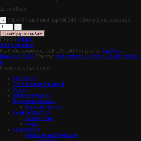
Σε απόθεμα
MILANI Fruit Fetish Lip Oil 140 - Cherry Lime ποσότητα
Προσθήκη στο καλάθι
Εταιρία:
Milani
Add to Wishlist
Κωδικός προϊόντος:
LOI 175-140
Κατηγορίες:
Lipgloss
,
Μακιγιάζ
,
Χείλη
Ετικέτες:
fruit extracts
,
juicy lips
,
lip oils
,
vitamin
e
Κατηγορίες προϊόντων
Best Seller
Tik Tok Made Me Buy It
Vegan
Influencer Faves
Περιποίηση Άκρων
Βερνίκια Νυχιών
Χωρίς κατηγορία
Cruelty Free
Vegan
Accessories
Manicure and Pedicure
Ψαλιδάκια