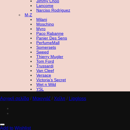
Jimmy Choo
Lancome
Narciso Rodriguez
M-Z
Milani
Moschino
Myro
Paco Rabanne
Panier Des Sens
PerfumeMall
Somersets
Sweed
Thierry Mugler
Tom Ford
Trussardi
Van Cleef
Versace
Victoria’s Secret
Wet n Wild
YSL
Αρχική σελίδα
/
Μακιγιάζ
/
Χείλη
/
Lipgloss
Add to Wishlist