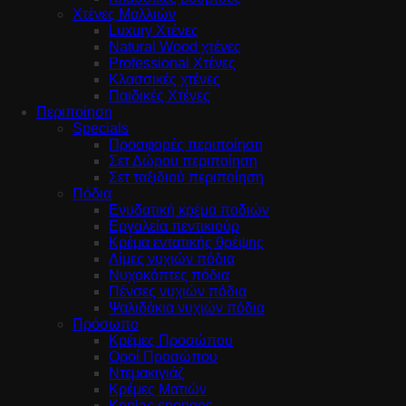
Χτένες Μαλλιών
Luxury Χτένες
Natural Wood χτένες
Professional Χτένες
Κλασσικές χτένες
Παιδικές Χτένες
Περιποίηση
Specials
Προσφορές περιποίηση
Σετ Δώρου περιποίηση
Σετ ταξιδιού περιποίηση
Πόδια
Ενυδατική κρέμα ποδιών
Εργαλεία πεντικιούρ
Κρέμα εντατικής θρέψης
Λίμες νυχιών πόδια
Νυχοκόπτες πόδια
Πένσες νυχιών πόδια
Ψαλιδάκια νυχιών πόδια
Πρόσωπο
Κρέμες Προσώπου
Οροί Προσώπου
Ντεμακιγιάζ
Κρέμες Ματιών
Konjac sponges