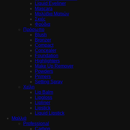
Liquid Eyeliner
Mascara
Μολύβια Ματιών
Σκιές
Φρύδια
Πρόσωπο
Blush
Bronzer
Compact
Concealer
Foundation
Highlighters
Make Up Remover
Powders
Primers
Setting Spray
Χείλη
Lip Balm
Lipgloss
Lipliner
Lipstick
Liquid Lipstick
Μαλλιά
Professional
Carbon