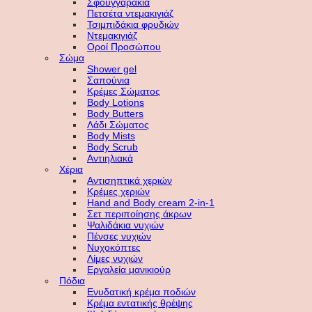
Σφουγγαράκια
Πετσέτα ντεμακιγιάζ
Τσιμπιδάκια φρυδιών
Ντεμακιγιάζ
Οροί Προσώπου
Σώμα
Shower gel
Σαπούνια
Κρέμες Σώματος
Body Lotions
Body Butters
Λάδι Σώματος
Body Mists
Body Scrub
Αντιηλιακά
Χέρια
Αντισηπτικά χεριών
Κρέμες χεριών
Hand and Body cream 2-in-1
Σετ περιποίησης άκρων
Ψαλιδάκια νυχιών
Πένσες νυχιών
Νυχοκόπτες
Λίμες νυχιών
Εργαλεία μανικιούρ
Πόδια
Ενυδατική κρέμα ποδιών
Κρέμα εντατικής θρέψης