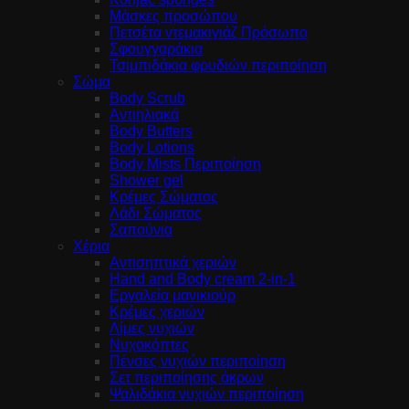
Μάσκες προσώπου
Πετσέτα ντεμακιγιάζ Πρόσωπο
Σφουγγαράκια
Τσιμπιδάκια φρυδιών περιποίηση
Σώμα
Body Scrub
Αντιηλιακά
Body Butters
Body Lotions
Body Mists Περιποίηση
Shower gel
Κρέμες Σώματος
Λάδι Σώματος
Σαπούνια
Χέρια
Αντισηπτικά χεριών
Hand and Body cream 2-in-1
Εργαλεία μανικιούρ
Κρέμες χεριών
Λίμες νυχιών
Νυχοκόπτες
Πένσες νυχιών περιποίηση
Σετ περιποίησης άκρων
Ψαλιδάκια νυχιών περιποίηση