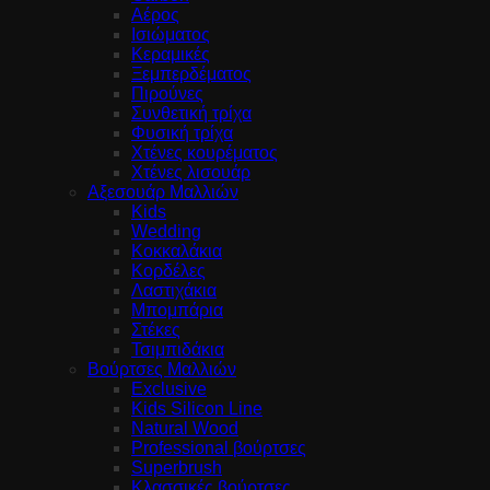
Αέρος
Ισιώματος
Κεραμικές
Ξεμπερδέματος
Πιρούνες
Συνθετική τρίχα
Φυσική τρίχα
Χτένες κουρέματος
Χτένες λισουάρ
Αξεσουάρ Μαλλιών
Kids
Wedding
Κοκκαλάκια
Κορδέλες
Λαστιχάκια
Μπομπάρια
Στέκες
Τσιμπιδάκια
Βούρτσες Μαλλιών
Exclusive
Kids Silicon Line
Natural Wood
Professional βούρτσες
Superbrush
Κλασσικές βούρτσες