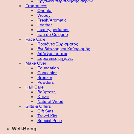
Εργαλεία περιποίησης άκρων
Fragrances
Oriental
Woody
Fresh/Aromatic
Leather
Luxury perfumes
Eau de Cologne
Face Care
Προϊόντα Ξυρίσματος
Ενυδάτωση και Καθαρισμός
Λάδι ξυρίσματος
Ξυριστικές μηχανές
Make Over
Foundation
Concealer
Bronzer
Powders
Hair Care
Βούρτσες
Χτένες
Natural Wood
Gifts & Offers
Gift Sets
Travel Kits
Special Price
Well-Being