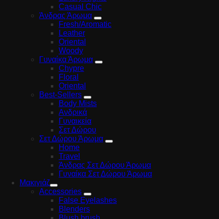
Casual Chic
Άνδρας Άρωμα
Fresh/Aromatic
Leather
Oriental
Woody
Γυναίκα Άρωμα
Chypre
Floral
Oriental
Best-Sellers
Body Mists
Ανδρικά
Γυναικεία
Σετ Δώρου
Σετ Δώρου Άρωμα
Home
Travel
Άνδρας Σετ Δώρου Άρωμα
Γυναίκα Σετ Δώρου Άρωμα
Μακιγιάζ
Accessories
False Eyelashes
Blenders
Blush brush