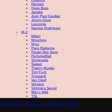
Essence
Hermes
Hugo Boss
Janeke
Jean Paul Gaultier
Jimmy Choo
Lancome
Narciso Rodriguez
M-Z
Milani
Moschino
Myro
Paco Rabanne
Panier Des Sens
PerfumeMall
Somersets
Sweed
Thierry Mugler
Tom Ford
Trussardi
Van Cleef
Versace
Victoria’s Secret
Wet n Wild
YSL
Αρχική σελίδα
/
Μακιγιάζ
/
Πρόσωπο
/
Blush