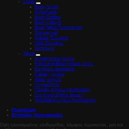
Σώμα
Body Scrub
Αντιηλιακά
Body Butters
Body Lotions
Body Mists Περιποίηση
Shower gel
Κρέμες Σώματος
Λάδι Σώματος
Σαπούνια
Χέρια
Αντισηπτικά χεριών
Hand and Body cream 2-in-1
Εργαλεία μανικιούρ
Κρέμες χεριών
Λίμες νυχιών
Νυχοκόπτες
Πένσες νυχιών περιποίηση
Σετ περιποίησης άκρων
Ψαλιδάκια νυχιών περιποίηση
Περιγραφή
Επιπλέον πληροφορίες
Όψη ηλιοκαμμένης επιδερμίδας, λάμψεις τερρακότας, ματ και