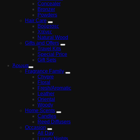
Concealer
Bronzer
Powders
Hair Care
Βούρτσες
Χτένες
Natural Wood
Gifts and Offers
Travel Kits
Special Price
Gift Sets
Άρωμα
Fragrance Family
Chypre
Floral
Fresh/Aromatic
Leather
Oriental
Woody
Home Scents
Candles
Reed Diffusers
Occasion
All Day
Luxury Nights