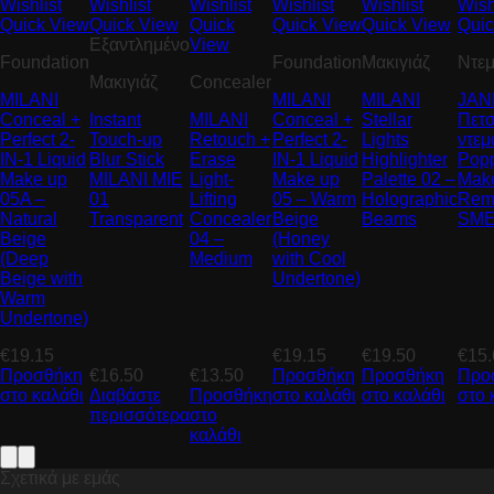
Wishlist
Wishlist
Wishlist
Wishlist
Wishlist
Wish
Quick View
Quick View
Quick
Quick View
Quick View
Quic
Εξαντλημένο
View
Foundation
Foundation
Μακιγιάζ
Ντεμ
Μακιγιάζ
Concealer
MILANI
MILANI
MILANI
JAN
Conceal +
Instant
MILANI
Conceal +
Stellar
Πετσ
Perfect 2-
Touch-up
Retouch +
Perfect 2-
Lights
ντεμ
IN-1 Liquid
Blur Stick
Erase
IN-1 Liquid
Highlighter
Ρop
Make up
MILANI MIE
Light-
Make up
Palette 02 –
Μak
05A –
01
Lifting
05 – Warm
Holographic
Rem
Natural
Transparent
Concealer
Beige
Beams
SME
Beige
04 –
(Honey
(Deep
Medium
with Cool
Beige with
Undertone)
Warm
Undertone)
€
19.15
€
19.15
€
19.50
€
15
Προσθήκη
€
16.50
€
13.50
Προσθήκη
Προσθήκη
Προ
η
στο καλάθι
Διαβάστε
Προσθήκη
στο καλάθι
στο καλάθι
στο 
περισσότερα
στο
καλάθι
Σχετικά με εμάς