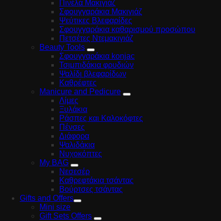
Πινέλα Μακιγιάζ
Σφουγγαράκια Μακιγιάζ
Ψεύτικες Βλεφαρίδες
Σφουγγαράκια καθαρισμού προσώπου
Πετσέτες Ντεμακιγιάζ
Beauty Tools
Σφουγγαράκια konjac
Τσιμπιδάκια φρυδιών
Ψαλίδι βλεφαρίδων
Καθρέφτες
Manicure and Pedicure
Λίμες
Ξυλάκια
Ράσπες και Καλοκόφτες
Πένσες
Διάφορα
Ψαλιδάκια
Νυχοκόπτες
My BAG
Νεσεσέρ
Καθρεφτάκια τσάντας
Βούρτσες τσάντας
Gifts and Offers
Mini size
Gift Sets Offers