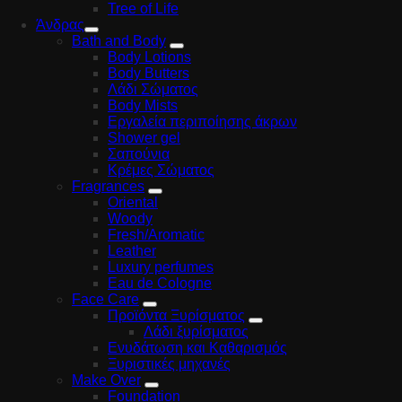
Tree of Life
Άνδρας
Bath and Body
Body Lotions
Body Butters
Λάδι Σώματος
Body Mists
Εργαλεία περιποίησης άκρων
Shower gel
Σαπούνια
Κρέμες Σώματος
Fragrances
Oriental
Woody
Fresh/Aromatic
Leather
Luxury perfumes
Eau de Cologne
Face Care
Προϊόντα Ξυρίσματος
Λάδι ξυρίσματος
Ενυδάτωση και Καθαρισμός
Ξυριστικές μηχανές
Make Over
Foundation