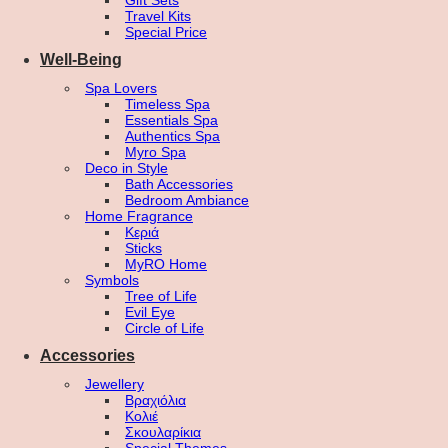
Gift Sets
Travel Kits
Special Price
Well-Being
Spa Lovers
Timeless Spa
Essentials Spa
Authentics Spa
Myro Spa
Deco in Style
Bath Accessories
Bedroom Ambiance
Home Fragrance
Κεριά
Sticks
MyRO Home
Symbols
Tree of Life
Evil Eye
Circle of Life
Accessories
Jewellery
Βραχιόλια
Κολιέ
Σκουλαρίκια