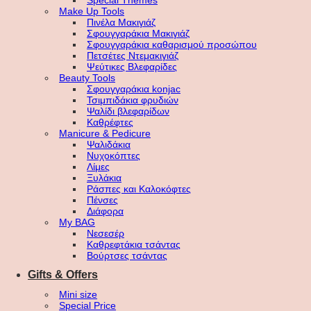
Special Themes
Make Up Tools
Πινέλα Μακιγιάζ
Σφουγγαράκια Μακιγιάζ
Σφουγγαράκια καθαρισμού προσώπου
Πετσέτες Ντεμακιγιάζ
Ψεύτικες Βλεφαρίδες
Beauty Tools
Σφουγγαράκια konjac
Τσιμπιδάκια φρυδιών
Ψαλίδι βλεφαρίδων
Καθρέφτες
Manicure & Pedicure
Ψαλιδάκια
Νυχοκόπτες
Λίμες
Ξυλάκια
Ράσπες και Καλοκόφτες
Πένσες
Διάφορα
My BAG
Νεσεσέρ
Καθρεφτάκια τσάντας
Βούρτσες τσάντας
Gifts & Offers
Mini size
Special Price