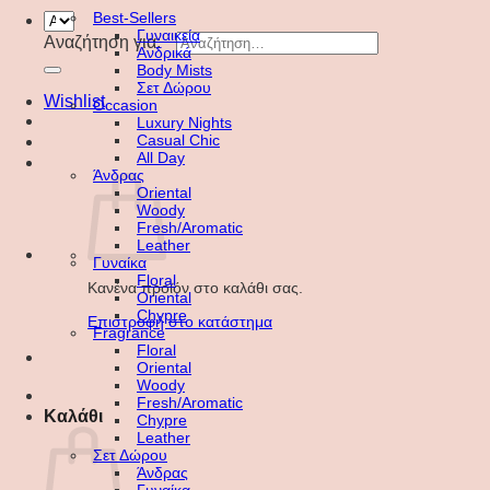
Best-Sellers
Γυναικεία
Αναζήτηση για:
Ανδρικά
Body Mists
Σετ Δώρου
Wishlist
Occasion
Luxury Nights
Casual Chic
All Day
Άνδρας
Oriental
Woody
Fresh/Aromatic
Leather
Γυναίκα
Floral
Κανένα προϊόν στο καλάθι σας.
Oriental
Chypre
Επιστροφή στο κατάστημα
Fragrance
Floral
Oriental
Woody
Fresh/Aromatic
Καλάθι
Chypre
Leather
Σετ Δώρου
Άνδρας