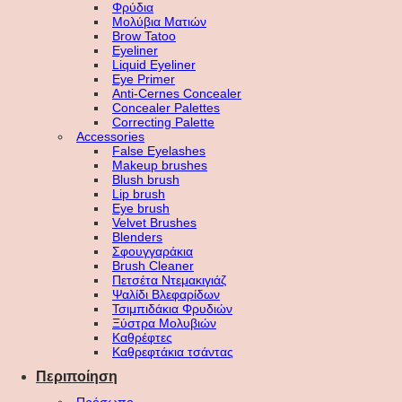
Φρύδια
Μολύβια Ματιών
Brow Tatoo
Eyeliner
Liquid Eyeliner
Eye Primer
Anti-Cernes Concealer
Concealer Palettes
Correcting Palette
Accessories
False Eyelashes
Makeup brushes
Blush brush
Lip brush
Eye brush
Velvet Brushes
Blenders
Σφουγγαράκια
Brush Cleaner
Πετσέτα Ντεμακιγιάζ
Ψαλίδι Βλεφαρίδων
Τσιμπιδάκια Φρυδιών
Ξύστρα Μολυβιών
Καθρέφτες
Καθρεφτάκια τσάντας
Περιποίηση