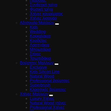
Πιρούνες
Συνθετική τρίχα
Φυσική τρίχα
Χτένες κουρέματος
Χτένες λισουάρ
Αξεσουάρ Μαλλιών
Kids
Wedding
Κοκκαλάκια
Κορδέλες
Λαστιχάκια
Μπομπάρια
Στέκες
Τσιμπιδάκια
Βούρτσες Μαλλιών
Exclusive
Kids Silicon Line
Natural Wood
Professional βούρτσες
Superbrush
Κλασσικές βούρτσες
Χτένες Μαλλιών
Luxury Χτένες
Natural Wood χτένες
Professional Χτένες