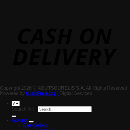
Copyright 2026 ©
KOUTSOURELIS S.A.
All Rights Reserved
Powered by
ClickProject.gr
Digital Services
Search for:
Άρωμα
Best-Sellers