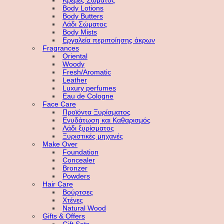
Κρέμες Σώματος
Body Lotions
Body Butters
Λάδι Σώματος
Body Mists
Εργαλεία περιποίησης άκρων
Fragrances
Oriental
Woody
Fresh/Aromatic
Leather
Luxury perfumes
Eau de Cologne
Face Care
Προϊόντα Ξυρίσματος
Ενυδάτωση και Καθαρισμός
Λάδι ξυρίσματος
Ξυριστικές μηχανές
Make Over
Foundation
Concealer
Bronzer
Powders
Hair Care
Βούρτσες
Χτένες
Natural Wood
Gifts & Offers