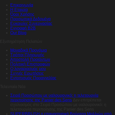
Επικοινωνία
Η Εταιρία
Όροι Χρήσης
Προσωπικά Δεδομένα
Ευκαιρίες Συνεργασίας
Εγγραφή B2B
Our Blog
Εξυπηρέτηση Πελατών
Μοναδικά Προνόμια
Τρόποι Πληρωμής
Αποστολή Προϊόντων
Πολιτική Επιστροφών
Ο λογαριασμός μου
Συχνές Ερωτήσεις
Εντοπισμός Παραγγελίας
Τελευταία Νέα
Σειρά Προσώπου με υαλουρονικό: η τελετουργία
περιποίησης της Panier des Sens
Δεν επιτρέπεται
σχολιασμός
στο Σειρά Προσώπου με υαλουρονικό: η
τελετουργία περιποίησης της Panier des Sens
SUPERBRUSH η επαναστατική Βούρτσα Μαλλιών από