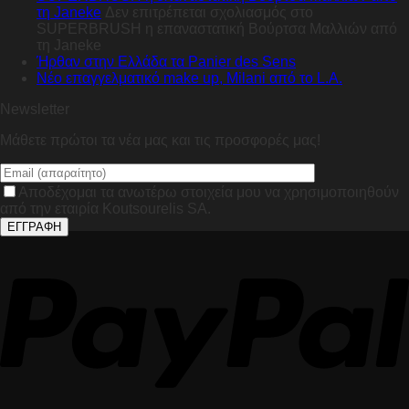
τη Janeke
Δεν επιτρέπεται σχολιασμός
στο
SUPERBRUSH η επαναστατική Βούρτσα Μαλλιών από
τη Janeke
Ήρθαν στην Ελλάδα τα Panier des Sens
Nέο επαγγελματικό make up, Milani από το L.A.
Newsletter
Μάθετε πρώτοι τα νέα μας και τις προσφορές μας!
Αποδέχομαι τα ανωτέρω στοιχεία μου να χρησιμοποιηθούν
από την εταιρία Koutsourelis SA.