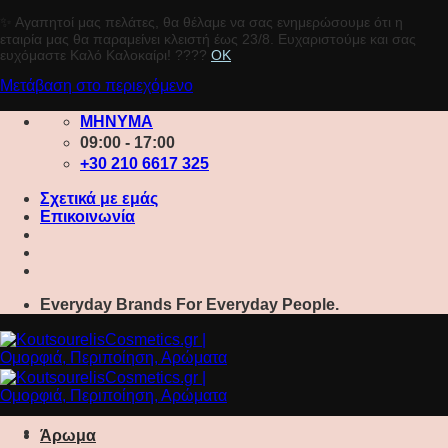
✨ Αγαπητοί μας πελάτες, θα θέλαμε να σας ενημερώσουμε ότι η
εταιρία μας θα παραμείνει κλειστή έως 23/8. Ευχαριστούμε και σας
ευχόμαστε Καλό Καλοκαίρι! ????️
OK
Μετάβαση στο περιεχόμενο
ΜΗΝΥΜΑ
09:00 - 17:00
+30 210 6617 325
Σχετικά με εμάς
Επικοινωνία
Everyday Brands For Everyday People.
Άρωμα