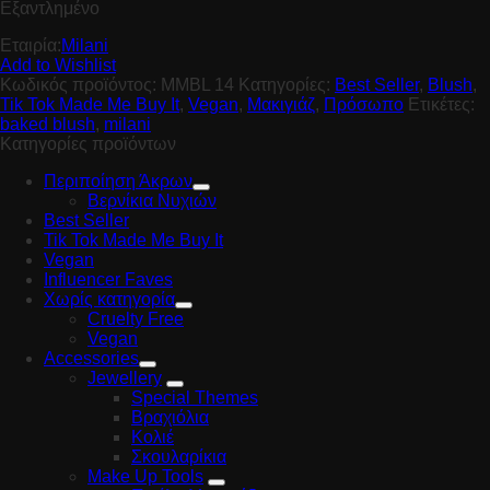
Εξαντλημένο
Εταιρία:
Milani
Add to Wishlist
Κωδικός προϊόντος:
MMBL 14
Κατηγορίες:
Best Seller
,
Blush
,
Tik Tok Made Me Buy It
,
Vegan
,
Μακιγιάζ
,
Πρόσωπο
Ετικέτες:
baked blush
,
milani
Κατηγορίες προϊόντων
Περιποίηση Άκρων
Βερνίκια Νυχιών
Best Seller
Tik Tok Made Me Buy It
Vegan
Influencer Faves
Χωρίς κατηγορία
Cruelty Free
Vegan
Accessories
Jewellery
Special Themes
Βραχιόλια
Κολιέ
Σκουλαρίκια
Make Up Tools