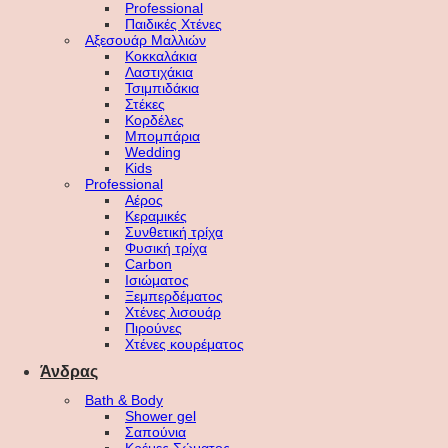
Professional
Παιδικές Χτένες
Αξεσουάρ Μαλλιών
Κοκκαλάκια
Λαστιχάκια
Τσιμπιδάκια
Στέκες
Κορδέλες
Μπομπάρια
Wedding
Kids
Professional
Αέρος
Κεραμικές
Συνθετική τρίχα
Φυσική τρίχα
Carbon
Ισιώματος
Ξεμπερδέματος
Χτένες λισουάρ
Πιρούνες
Χτένες κουρέματος
Άνδρας
Bath & Body
Shower gel
Σαπούνια