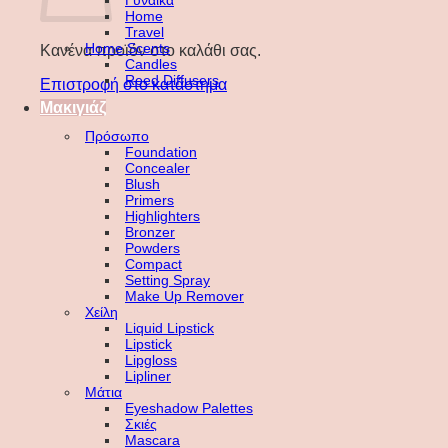
Γυναίκα
Home
Travel
Home Scents
Κανένα προϊόν στο καλάθι σας.
Candles
Reed Diffusers
Επιστροφή στο κατάστημα
Μακιγιάζ
Πρόσωπο
Foundation
Concealer
Blush
Primers
Highlighters
Bronzer
Powders
Compact
Setting Spray
Make Up Remover
Χείλη
Liquid Lipstick
Lipstick
Lipgloss
Lipliner
Μάτια
Eyeshadow Palettes
Σκιές
Mascara