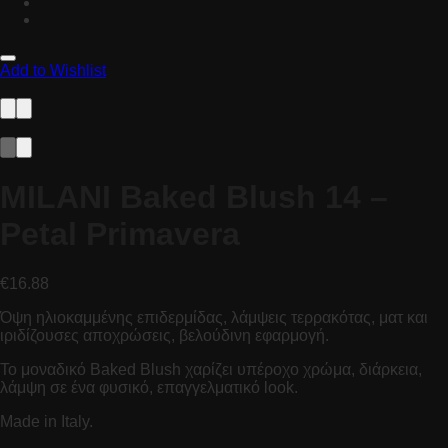
Add to Wishlist
MILANI Baked Blush 14 –
Petal Primavera
€
16.88
Όψη ηλιοκαμμένης επιδερμίδας, λάμψεις τερρακότας, ματ και
ιριδίζουσες αποχρώσεις, βελούδινη εφαρμογή.
Το μοναδικό Baked Blush χαρίζει υπέροχο χρώμα, διάρκεια,
λάμψη σε ένα φυσικό, επαγγελματικό look.
Made in Italy.