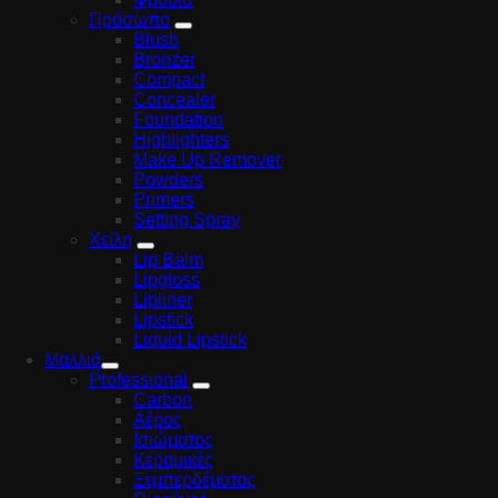
Πρόσωπο
Blush
Bronzer
Compact
Concealer
Foundation
Highlighters
Make Up Remover
Powders
Primers
Setting Spray
Χείλη
Lip Balm
Lipgloss
Lipliner
Lipstick
Liquid Lipstick
Μαλλιά
Professional
Carbon
Αέρος
Ισιώματος
Κεραμικές
Ξεμπερδέματος