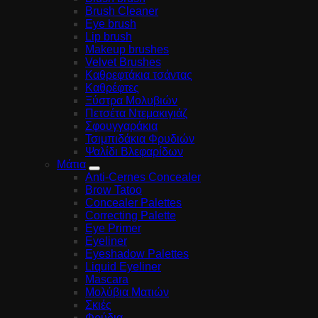
Brush Cleaner
Eye brush
Lip brush
Makeup brushes
Velvet Brushes
Καθρεφτάκια τσάντας
Καθρέφτες
Ξύστρα Μολυβιών
Πετσέτα Ντεμακιγιάζ
Σφουγγαράκια
Τσιμπιδάκια Φρυδιών
Ψαλίδι Βλεφαρίδων
Μάτια
Anti-Cernes Concealer
Brow Tatoo
Concealer Palettes
Correcting Palette
Eye Primer
Eyeliner
Eyeshadow Palettes
Liquid Eyeliner
Mascara
Μολύβια Ματιών
Σκιές
Φρύδια