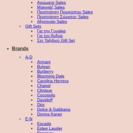
Αρώματα Sales
Μακιγιάζ Sales
Περιποίηση Προσώπου Sales
Περιποίηση Σώματος Sales
Αξεσουάρ Sales
Gift Sets
Για την Γυναίκα
Για τον Άνδρα
Σετ Ταξιδιού Gift Set
Brands
A-D
Armani
Bulgari
Burberry
Blooming Dale
Carolina Herrera
Chanel
Clinique
Cocosolis
Davidoff
Dior
Dolce & Gabbana
Donna Karan
E-N
Escada
Estee Lauder