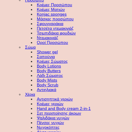
Πρόσωπο
Κρέμες Προσώπου
Κρέμες Ματιών
Konjac sponges
Μάσκες προσώπου
Σφουγγαράκια
Πετσέτα ντεμακιγιάζ
Τσιμπιδάκια φρυδιών
Ντεμακιγιάζ
Οροί Προσώπου
Σώμα
Shower gel
Σαπούνια
Κρέμες Σώματος
Body Lotions
Body Butters
Λάδι Σώματος
Body Mists
Body Scrub
Αντιηλιακά
Χέρια
Αντισηπτικά χεριών
Κρέμες χεριών
Hand and Body cream 2-in-1
Σετ περιποίησης άκρων
Ψαλιδάκια νυχιών
Πένσες νυχιών
Νυχοκόπτες