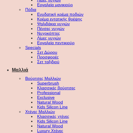
Λίμες νυχιών
Εργαλεία μανικιούρ
Πόδια
Ενυδατική κρέμα ποδιών
Κρέμα εντατικής θρέψης
Ψαλιδάκια νυχιών
Πένσες νυχιών
Νυχοκόπτες
Λίμες νυχιών
Εργαλεία πεντικιούρ
Specials
Σετ Δώρου
Προσφορές
Σετ ταξιδιού
Μαλλιά
Βούρτσες Μαλλιών
Superbrush
Κλασσικές βούρτσες
Professional
Exclusive
Natural Wood
Kids Silicon Line
Χτένες Μαλλιών
Κλασσικές χτένες
Kids Silicon Line
Natural Wood
Luxury Χτένες