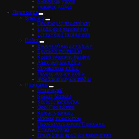
Κλασσικές χτένες
Παιδικές Χτένες
Περιποίηση
Specials
Προσφορές περιποίηση
Σετ Δώρου περιποίηση
Σετ ταξιδιού περιποίηση
Πόδια
Ενυδατική κρέμα ποδιών
Εργαλεία πεντικιούρ
Κρέμα εντατικής θρέψης
Λίμες νυχιών πόδια
Νυχοκόπτες πόδια
Πένσες νυχιών πόδια
Ψαλιδάκια νυχιών πόδια
Πρόσωπο
Ντεμακιγιάζ
Κρέμες Ματιών
Κρέμες Προσώπου
Οροί Προσώπου
Konjac sponges
Μάσκες προσώπου
Πετσέτα ντεμακιγιάζ Πρόσωπο
Σφουγγαράκια
Τσιμπιδάκια φρυδιών περιποίηση