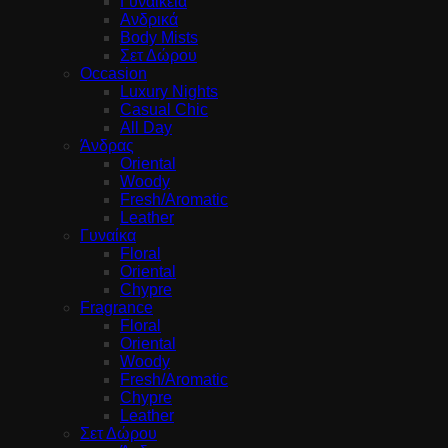
Γυναικεία
Ανδρικά
Body Mists
Σετ Δώρου
Occasion
Luxury Nights
Casual Chic
All Day
Άνδρας
Oriental
Woody
Fresh/Aromatic
Leather
Γυναίκα
Floral
Oriental
Chypre
Fragrance
Floral
Oriental
Woody
Fresh/Aromatic
Chypre
Leather
Σετ Δώρου