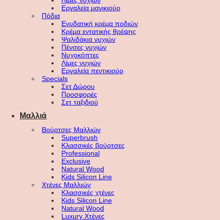
Λίμες νυχιών
Εργαλεία μανικιούρ
Πόδια
Ενυδατική κρέμα ποδιών
Κρέμα εντατικής θρέψης
Ψαλιδάκια νυχιών
Πένσες νυχιών
Νυχοκόπτες
Λίμες νυχιών
Εργαλεία πεντικιούρ
Specials
Σετ Δώρου
Προσφορές
Σετ ταξιδιού
Μαλλιά
Βούρτσες Μαλλιών
Superbrush
Κλασσικές βούρτσες
Professional
Exclusive
Natural Wood
Kids Silicon Line
Χτένες Μαλλιών
Κλασσικές χτένες
Kids Silicon Line
Natural Wood
Luxury Χτένες