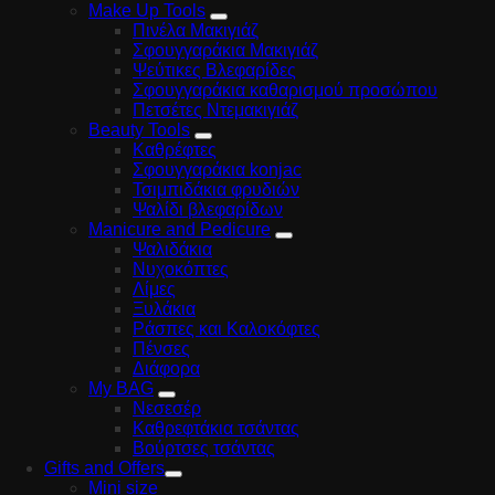
Make Up Tools
Πινέλα Μακιγιάζ
Σφουγγαράκια Μακιγιάζ
Ψεύτικες Βλεφαρίδες
Σφουγγαράκια καθαρισμού προσώπου
Πετσέτες Ντεμακιγιάζ
Beauty Tools
Καθρέφτες
Σφουγγαράκια konjac
Τσιμπιδάκια φρυδιών
Ψαλίδι βλεφαρίδων
Manicure and Pedicure
Ψαλιδάκια
Νυχοκόπτες
Λίμες
Ξυλάκια
Ράσπες και Καλοκόφτες
Πένσες
Διάφορα
My BAG
Νεσεσέρ
Καθρεφτάκια τσάντας
Βούρτσες τσάντας
Gifts and Offers
Mini size