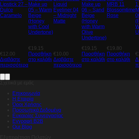
Lipstick 27 –
Make up
Liquid
Make up
MRB 11
1
Dulce
05 – Warm
Eyeliner 04
06 – Sand
Blossomtime
M
Caramelo
Beige
– Midnight
Beige
Rose
0
(Honey
Matte
(Honey
(
with Cool
with Warm
W
Undertone)
Olive
U
Undertone)
€
19.15
€
19.15
€
19.80
€
12.00
Προσθήκη
€
10.00
Προσθήκη
Προσθήκη
€
Διαβάστε
στο καλάθι
Διαβάστε
στο καλάθι
στο καλάθι
Δ
περισσότερα
περισσότερα
π
Σχετικά με εμάς
Επικοινωνία
Η Εταιρία
Όροι Χρήσης
Προσωπικά Δεδομένα
Ευκαιρίες Συνεργασίας
Εγγραφή B2B
Our Blog
Εξυπηρέτηση Πελατών