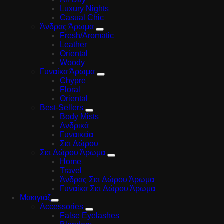
Luxury Nights
Casual Chic
Άνδρας Άρωμα
Fresh/Aromatic
Leather
Oriental
Woody
Γυναίκα Άρωμα
Chypre
Floral
Oriental
Best-Sellers
Body Mists
Ανδρικά
Γυναικεία
Σετ Δώρου
Σετ Δώρου Άρωμα
Home
Travel
Άνδρας Σετ Δώρου Άρωμα
Γυναίκα Σετ Δώρου Άρωμα
Μακιγιάζ
Accessories
False Eyelashes