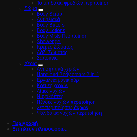
Τσιμπιδάκια φρυδιών περιποίηση
Σώμα
Body Scrub
Αντιηλιακά
Body Butters
Body Lotions
Body Mists Περιποίηση
Shower gel
Κρέμες Σώματος
Λάδι Σώματος
Σαπούνια
Χέρια
Αντισηπτικά χεριών
Hand and Body cream 2-in-1
Εργαλεία μανικιούρ
Κρέμες χεριών
Λίμες νυχιών
Νυχοκόπτες
Πένσες νυχιών περιποίηση
Σετ περιποίησης άκρων
Ψαλιδάκια νυχιών περιποίηση
Περιγραφή
Επιπλέον πληροφορίες