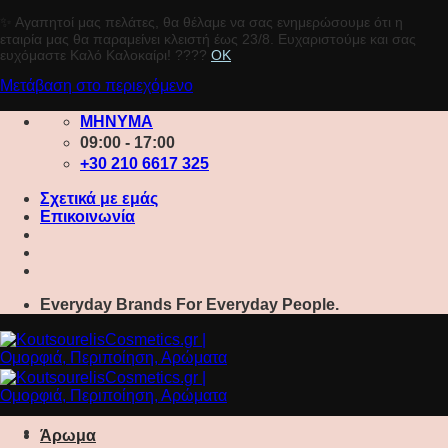
✨ Αγαπητοί μας πελάτες, θα θέλαμε να σας ενημερώσουμε ότι η
εταιρία μας θα παραμείνει κλειστή έως 23/8. Ευχαριστούμε και σας
ευχόμαστε Καλό Καλοκαίρι! ????️
OK
Μετάβαση στο περιεχόμενο
ΜΗΝΥΜΑ
09:00 - 17:00
+30 210 6617 325
Σχετικά με εμάς
Επικοινωνία
Everyday Brands For Everyday People.
Άρωμα