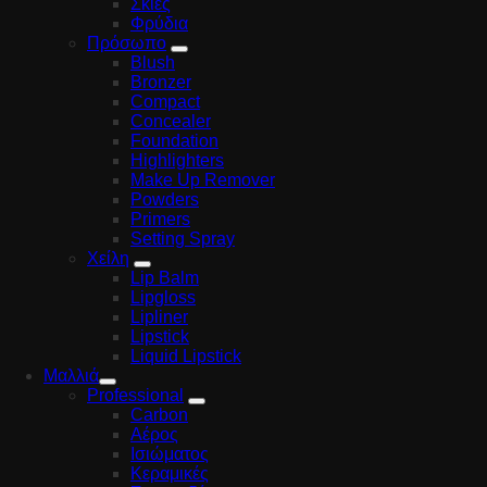
Σκιές
Φρύδια
Πρόσωπο
Blush
Bronzer
Compact
Concealer
Foundation
Highlighters
Make Up Remover
Powders
Primers
Setting Spray
Χείλη
Lip Balm
Lipgloss
Lipliner
Lipstick
Liquid Lipstick
Μαλλιά
Professional
Carbon
Αέρος
Ισιώματος
Κεραμικές