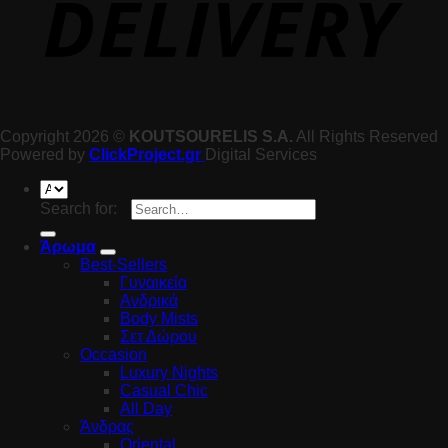
Copyright 2026 ©
KOUTSOURELIS S.A.
All Rights Reserved
Powered by
ClickProject.gr
Digital Services
Search for:
Άρωμα
Best-Sellers
Γυναικεία
Ανδρικά
Body Mists
Σετ Δώρου
Occasion
Luxury Nights
Casual Chic
All Day
Άνδρας
Oriental