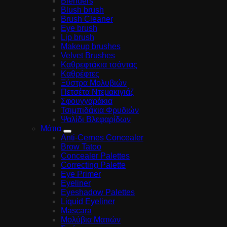
Blenders
Blush brush
Brush Cleaner
Eye brush
Lip brush
Makeup brushes
Velvet Brushes
Καθρεφτάκια τσάντας
Καθρέφτες
Ξύστρα Μολυβιών
Πετσέτα Ντεμακιγιάζ
Σφουγγαράκια
Τσιμπιδάκια Φρυδιών
Ψαλίδι Βλεφαρίδων
Μάτια
Anti-Cernes Concealer
Brow Tatoo
Concealer Palettes
Correcting Palette
Eye Primer
Eyeliner
Eyeshadow Palettes
Liquid Eyeliner
Mascara
Μολύβια Ματιών