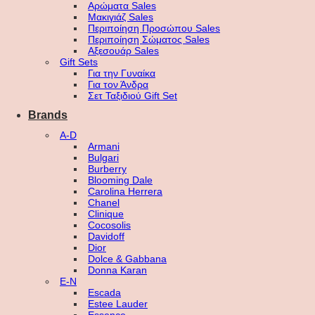
Αρώματα Sales
Μακιγιάζ Sales
Περιποίηση Προσώπου Sales
Περιποίηση Σώματος Sales
Αξεσουάρ Sales
Gift Sets
Για την Γυναίκα
Για τον Άνδρα
Σετ Ταξιδιού Gift Set
Brands
A-D
Armani
Bulgari
Burberry
Blooming Dale
Carolina Herrera
Chanel
Clinique
Cocosolis
Davidoff
Dior
Dolce & Gabbana
Donna Karan
E-N
Escada
Estee Lauder