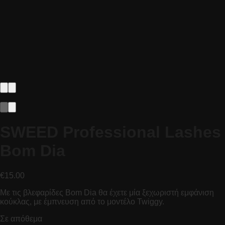
SWEED Professional Lashes
Bom Dia
€
15.00
Mε τις βλεφαρίδες Bom Dia θα έχετε μία ξεχωριστή εμφάνιση
κούκλας, με έμπνευση από το μοντέλο Twiggy.
Σε απόθεμα