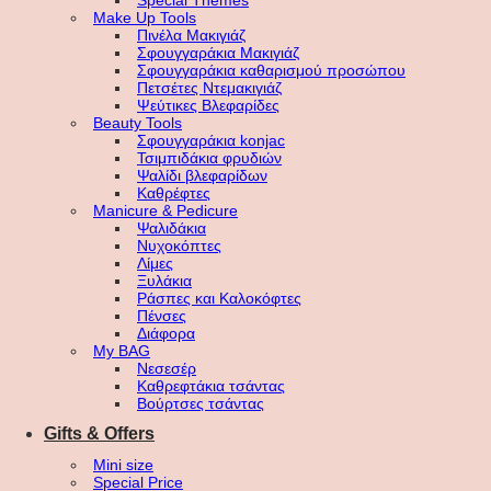
Special Themes
Make Up Tools
Πινέλα Μακιγιάζ
Σφουγγαράκια Μακιγιάζ
Σφουγγαράκια καθαρισμού προσώπου
Πετσέτες Ντεμακιγιάζ
Ψεύτικες Βλεφαρίδες
Beauty Tools
Σφουγγαράκια konjac
Τσιμπιδάκια φρυδιών
Ψαλίδι βλεφαρίδων
Καθρέφτες
Manicure & Pedicure
Ψαλιδάκια
Νυχοκόπτες
Λίμες
Ξυλάκια
Ράσπες και Καλοκόφτες
Πένσες
Διάφορα
My BAG
Νεσεσέρ
Καθρεφτάκια τσάντας
Βούρτσες τσάντας
Gifts & Offers
Mini size
Special Price