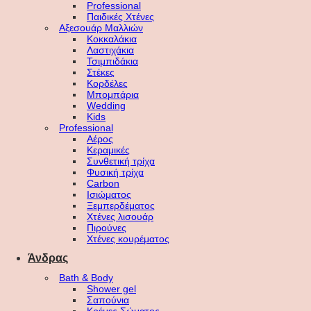
Professional
Παιδικές Χτένες
Αξεσουάρ Μαλλιών
Κοκκαλάκια
Λαστιχάκια
Τσιμπιδάκια
Στέκες
Κορδέλες
Μπομπάρια
Wedding
Kids
Professional
Αέρος
Κεραμικές
Συνθετική τρίχα
Φυσική τρίχα
Carbon
Ισιώματος
Ξεμπερδέματος
Χτένες λισουάρ
Πιρούνες
Χτένες κουρέματος
Άνδρας
Bath & Body
Shower gel
Σαπούνια