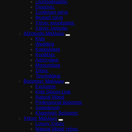
Ξεμπερδέματος
Πιρούνες
Συνθετική τρίχα
Φυσική τρίχα
Χτένες κουρέματος
Χτένες λισουάρ
Αξεσουάρ Μαλλιών
Kids
Wedding
Κοκκαλάκια
Κορδέλες
Λαστιχάκια
Μπομπάρια
Στέκες
Τσιμπιδάκια
Βούρτσες Μαλλιών
Exclusive
Kids Silicon Line
Natural Wood
Professional βούρτσες
Superbrush
Κλασσικές βούρτσες
Χτένες Μαλλιών
Luxury Χτένες
Natural Wood χτένες