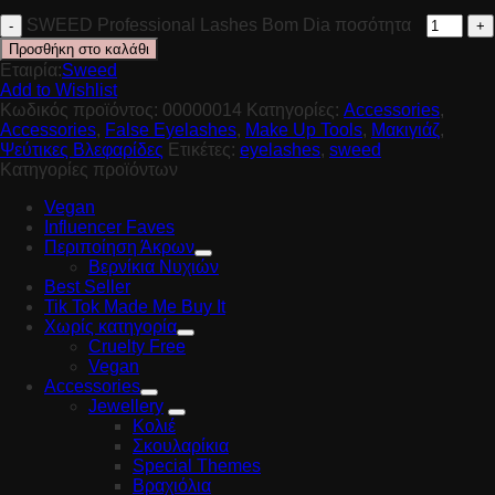
SWEED Professional Lashes Bom Dia ποσότητα
Προσθήκη στο καλάθι
Εταιρία:
Sweed
Add to Wishlist
Κωδικός προϊόντος:
00000014
Κατηγορίες:
Accessories
,
Accessories
,
False Eyelashes
,
Make Up Tools
,
Μακιγιάζ
,
Ψεύτικες Βλεφαρίδες
Ετικέτες:
eyelashes
,
sweed
Κατηγορίες προϊόντων
Vegan
Influencer Faves
Περιποίηση Άκρων
Βερνίκια Νυχιών
Best Seller
Tik Tok Made Me Buy It
Χωρίς κατηγορία
Cruelty Free
Vegan
Accessories
Jewellery
Κολιέ
Σκουλαρίκια
Special Themes
Βραχιόλια