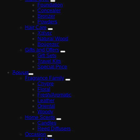
Foundation
Concealer
Bronzer
Powders
Hair Care
Χτένες
Natural Wood
Βούρτσες
Gifts and Offers
Gift Sets
Travel Kits
Special Price
Άρωμα
Fragrance Family
Chypre
Floral
Fresh/Aromatic
Leather
Oriental
Woody
Home Scents
Candles
Reed Diffusers
Occasion
All Day