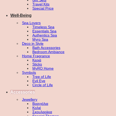
Gift Sets
Travel Kits
Special Price
Well-Being
Spa Lovers
Timeless Spa
Essentials Spa
Authentics Spa
Myro Spa
Deco in Style
Bath Accessories
Bedroom Ambiance
Home Fragrance
Κεριά
Sticks
MyRO Home
Symbols
Tree of Life
Evil Eye
Circle of Life
Accessories
Jewellery
Βραχιόλια
Κολιέ
Σκουλαρίκια