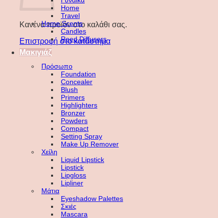
Γυναίκα
Home
Travel
Home Scents
Κανένα προϊόν στο καλάθι σας.
Candles
Reed Diffusers
Επιστροφή στο κατάστημα
Μακιγιάζ
Πρόσωπο
Foundation
Concealer
Blush
Primers
Highlighters
Bronzer
Powders
Compact
Setting Spray
Make Up Remover
Χείλη
Liquid Lipstick
Lipstick
Lipgloss
Lipliner
Μάτια
Eyeshadow Palettes
Σκιές
Mascara