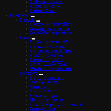
Professional Χτένες
Κλασσικές χτένες
Παιδικές Χτένες
Περιποίηση
Specials
Προσφορές περιποίηση
Σετ Δώρου περιποίηση
Σετ ταξιδιού περιποίηση
Πόδια
Ενυδατική κρέμα ποδιών
Εργαλεία πεντικιούρ
Κρέμα εντατικής θρέψης
Λίμες νυχιών πόδια
Νυχοκόπτες πόδια
Πένσες νυχιών πόδια
Ψαλιδάκια νυχιών πόδια
Πρόσωπο
Κρέμες Προσώπου
Οροί Προσώπου
Ντεμακιγιάζ
Κρέμες Ματιών
Konjac sponges
Μάσκες προσώπου
Πετσέτα ντεμακιγιάζ Πρόσωπο
Σφουγγαράκια