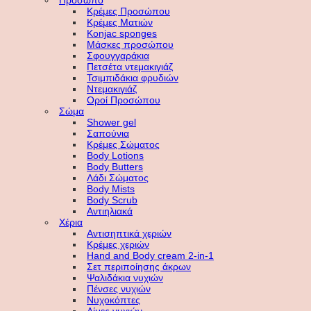
Πρόσωπο
Κρέμες Προσώπου
Κρέμες Ματιών
Konjac sponges
Μάσκες προσώπου
Σφουγγαράκια
Πετσέτα ντεμακιγιάζ
Τσιμπιδάκια φρυδιών
Ντεμακιγιάζ
Οροί Προσώπου
Σώμα
Shower gel
Σαπούνια
Κρέμες Σώματος
Body Lotions
Body Butters
Λάδι Σώματος
Body Mists
Body Scrub
Αντιηλιακά
Χέρια
Αντισηπτικά χεριών
Κρέμες χεριών
Hand and Body cream 2-in-1
Σετ περιποίησης άκρων
Ψαλιδάκια νυχιών
Πένσες νυχιών
Νυχοκόπτες