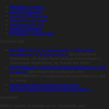
Μοναδικά Προνόμια
Τρόποι Πληρωμής
Αποστολή Προϊόντων
Πολιτική Επιστροφών
Ο λογαριασμός μου
Συχνές Ερωτήσεις
Εντοπισμός Παραγγελίας
Τελευταία Νέα
Σειρά Προσώπου με υαλουρονικό: η τελετουργία
περιποίησης της Panier des Sens
Δεν επιτρέπεται
σχολιασμός
στο Σειρά Προσώπου με υαλουρονικό: η
τελετουργία περιποίησης της Panier des Sens
SUPERBRUSH η επαναστατική Βούρτσα Μαλλιών από
τη Janeke
Δεν επιτρέπεται σχολιασμός
στο
SUPERBRUSH η επαναστατική Βούρτσα Μαλλιών από
τη Janeke
Ήρθαν στην Ελλάδα τα Panier des Sens
Nέο επαγγελματικό make up, Milani από το L.A.
Newsletter
Μάθετε πρώτοι τα νέα μας και τις προσφορές μας!