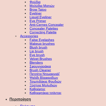
Φρύδια
Μολύβια Ματιών
Brow Tatoo
Eyeliner
Liquid Eyeliner
Eye Primer
Anti-Cernes Concealer
Concealer Palettes
Correcting Palette
Accessories
False Eyelashes
Makeup brushes
Blush brush
Lip brush
Eye brush
Velvet Brushes
Blenders
Σφουγγαράκια
Brush Cleaner
Πετσέτα Ντεμακιγιάζ
Ψαλίδι Βλεφαρίδων
Τσιμπιδάκια Φρυδιών
Ξύστρα Μολυβιών
Καθρέφτες
Καθρεφτάκια τσάντας
Περιποίηση