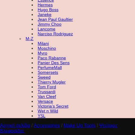
Essence
Hermes
Hugo Boss
Janeke
Jean Paul Gaultier
Jimmy Choo
Lancome
Narciso Rodriguez
M-Z
Milani
Moschino
Myro
Paco Rabanne
Panier Des Sens
PerfumeMall
Somersets
Sweed
Thierry Mugler
Tom Ford
Trussardi
Van Cleef
Versace
Victoria’s Secret
Wet n Wild
YSL
Αρχική σελίδα
/
Accessories
/
Make Up Tools
/
Ψεύτικες
Βλεφαρίδες