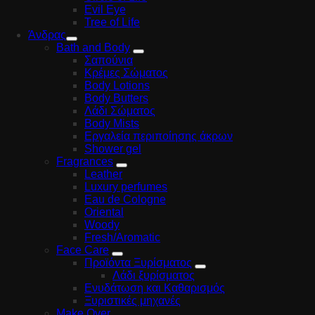
Evil Eye
Tree of Life
Άνδρας
Bath and Body
Σαπούνια
Κρέμες Σώματος
Body Lotions
Body Butters
Λάδι Σώματος
Body Mists
Εργαλεία περιποίησης άκρων
Shower gel
Fragrances
Leather
Luxury perfumes
Eau de Cologne
Oriental
Woody
Fresh/Aromatic
Face Care
Προϊόντα Ξυρίσματος
Λάδι ξυρίσματος
Ενυδάτωση και Καθαρισμός
Ξυριστικές μηχανές
Make Over