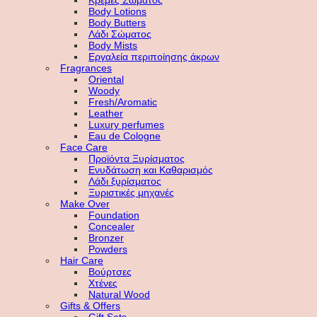
Κρέμες Σώματος
Body Lotions
Body Butters
Λάδι Σώματος
Body Mists
Εργαλεία περιποίησης άκρων
Fragrances
Oriental
Woody
Fresh/Aromatic
Leather
Luxury perfumes
Eau de Cologne
Face Care
Προϊόντα Ξυρίσματος
Ενυδάτωση και Καθαρισμός
Λάδι ξυρίσματος
Ξυριστικές μηχανές
Make Over
Foundation
Concealer
Bronzer
Powders
Hair Care
Βούρτσες
Χτένες
Natural Wood
Gifts & Offers