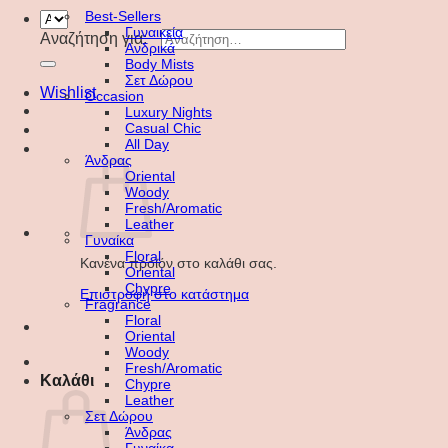
Best-Sellers
Γυναικεία
Αναζήτηση για:
Ανδρικά
Body Mists
Σετ Δώρου
Wishlist
Occasion
Luxury Nights
Casual Chic
All Day
Άνδρας
Oriental
Woody
Fresh/Aromatic
Leather
Γυναίκα
Floral
Κανένα προϊόν στο καλάθι σας.
Oriental
Chypre
Επιστροφή στο κατάστημα
Fragrance
Floral
Oriental
Woody
Fresh/Aromatic
Καλάθι
Chypre
Leather
Σετ Δώρου
Άνδρας