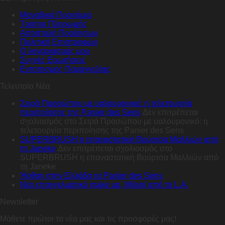
Μοναδικά Προνόμια
Τρόποι Πληρωμής
Αποστολή Προϊόντων
Πολιτική Επιστροφών
Ο λογαριασμός μου
Συχνές Ερωτήσεις
Εντοπισμός Παραγγελίας
Τελευταία Νέα
Σειρά Προσώπου με υαλουρονικό: η τελετουργία
περιποίησης της Panier des Sens
Δεν επιτρέπεται
σχολιασμός
στο Σειρά Προσώπου με υαλουρονικό: η
τελετουργία περιποίησης της Panier des Sens
SUPERBRUSH η επαναστατική Βούρτσα Μαλλιών από
τη Janeke
Δεν επιτρέπεται σχολιασμός
στο
SUPERBRUSH η επαναστατική Βούρτσα Μαλλιών από
τη Janeke
Ήρθαν στην Ελλάδα τα Panier des Sens
Nέο επαγγελματικό make up, Milani από το L.A.
Newsletter
Μάθετε πρώτοι τα νέα μας και τις προσφορές μας!