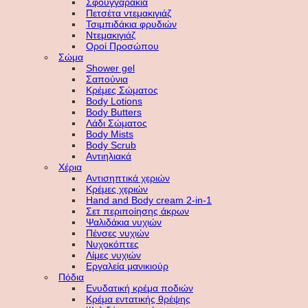
Σφουγγαράκια
Πετσέτα ντεμακιγιάζ
Τσιμπιδάκια φρυδιών
Ντεμακιγιάζ
Οροί Προσώπου
Σώμα
Shower gel
Σαπούνια
Κρέμες Σώματος
Body Lotions
Body Butters
Λάδι Σώματος
Body Mists
Body Scrub
Αντιηλιακά
Χέρια
Αντισηπτικά χεριών
Κρέμες χεριών
Hand and Body cream 2-in-1
Σετ περιποίησης άκρων
Ψαλιδάκια νυχιών
Πένσες νυχιών
Νυχοκόπτες
Λίμες νυχιών
Εργαλεία μανικιούρ
Πόδια
Ενυδατική κρέμα ποδιών
Κρέμα εντατικής θρέψης