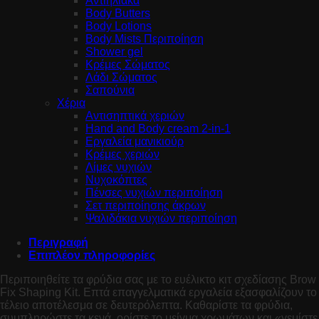
Αντιηλιακά
Body Butters
Body Lotions
Body Mists Περιποίηση
Shower gel
Κρέμες Σώματος
Λάδι Σώματος
Σαπούνια
Χέρια
Αντισηπτικά χεριών
Hand and Body cream 2-in-1
Εργαλεία μανικιούρ
Κρέμες χεριών
Λίμες νυχιών
Νυχοκόπτες
Πένσες νυχιών περιποίηση
Σετ περιποίησης άκρων
Ψαλιδάκια νυχιών περιποίηση
Περιγραφή
Επιπλέον πληροφορίες
Περιποιηθείτε τα φρύδια σας με το ευέλικτο κιτ σχεδίασης Brow
Fix Shaping Kit. Επτά επαγγελματικά εργαλεία εξασφαλίζουν το
τέλειο αποτέλεσμα σε δευτερόλεπτα. Καθαρίστε τα φρύδια,
συμπληρώστε τα κενά, ορίστε το μείγμα χρωμάτων και «γεμίστε