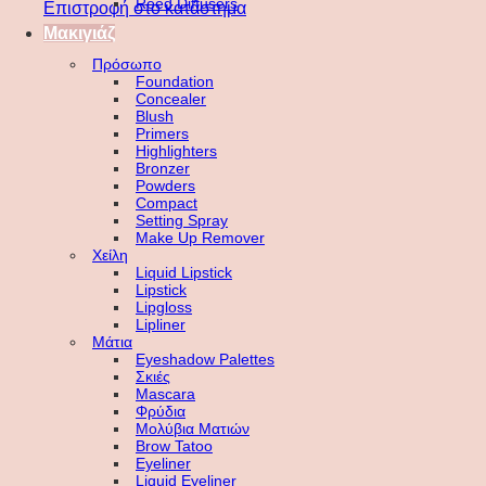
Reed Diffusers
Επιστροφή στο κατάστημα
Μακιγιάζ
Πρόσωπο
Foundation
Concealer
Blush
Primers
Highlighters
Bronzer
Powders
Compact
Setting Spray
Make Up Remover
Χείλη
Liquid Lipstick
Lipstick
Lipgloss
Lipliner
Μάτια
Eyeshadow Palettes
Σκιές
Mascara
Φρύδια
Μολύβια Ματιών
Brow Tatoo
Eyeliner
Liquid Eyeliner