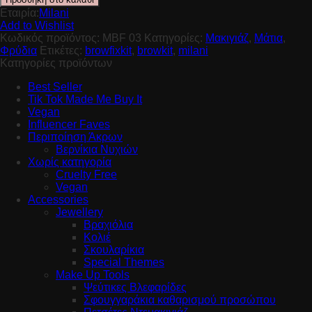
Εταιρία:
Milani
Add to Wishlist
Κωδικός προϊόντος:
MBF 03
Κατηγορίες:
Μακιγιάζ
,
Μάτια
,
Φρύδια
Ετικέτες:
browfixkit
,
browkit
,
milani
Κατηγορίες προϊόντων
Best Seller
Tik Tok Made Me Buy It
Vegan
Influencer Faves
Περιποίηση Άκρων
Βερνίκια Νυχιών
Χωρίς κατηγορία
Cruelty Free
Vegan
Accessories
Jewellery
Βραχιόλια
Κολιέ
Σκουλαρίκια
Special Themes
Make Up Tools
Ψεύτικες Βλεφαρίδες
Σφουγγαράκια καθαρισμού προσώπου