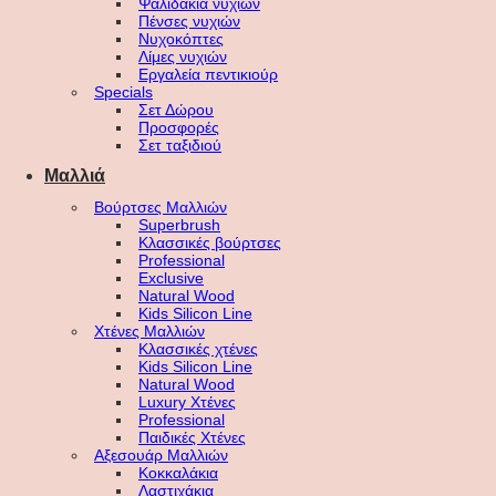
Ψαλιδάκια νυχιών
Πένσες νυχιών
Νυχοκόπτες
Λίμες νυχιών
Εργαλεία πεντικιούρ
Specials
Σετ Δώρου
Προσφορές
Σετ ταξιδιού
Μαλλιά
Βούρτσες Μαλλιών
Superbrush
Κλασσικές βούρτσες
Professional
Exclusive
Natural Wood
Kids Silicon Line
Χτένες Μαλλιών
Κλασσικές χτένες
Kids Silicon Line
Natural Wood
Luxury Χτένες
Professional
Παιδικές Χτένες
Αξεσουάρ Μαλλιών
Κοκκαλάκια
Λαστιχάκια