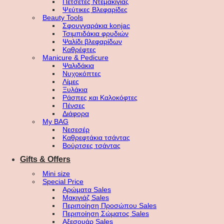
Πετσέτες Ντεμακιγιάζ
Ψεύτικες Βλεφαρίδες
Beauty Tools
Σφουγγαράκια konjac
Τσιμπιδάκια φρυδιών
Ψαλίδι βλεφαρίδων
Καθρέφτες
Manicure & Pedicure
Ψαλιδάκια
Νυχοκόπτες
Λίμες
Ξυλάκια
Ράσπες και Καλοκόφτες
Πένσες
Διάφορα
My BAG
Νεσεσέρ
Καθρεφτάκια τσάντας
Βούρτσες τσάντας
Gifts & Offers
Mini size
Special Price
Αρώματα Sales
Μακιγιάζ Sales
Περιποίηση Προσώπου Sales
Περιποίηση Σώματος Sales
Αξεσουάρ Sales