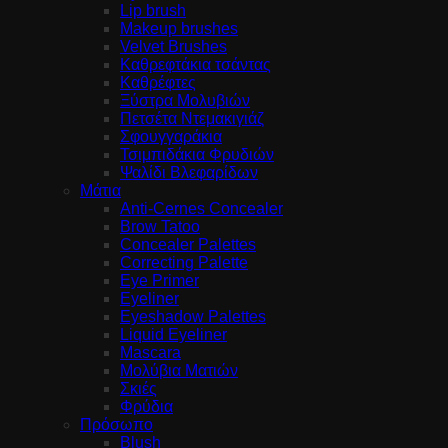
Lip brush
Makeup brushes
Velvet Brushes
Καθρεφτάκια τσάντας
Καθρέφτες
Ξύστρα Μολυβιών
Πετσέτα Ντεμακιγιάζ
Σφουγγαράκια
Τσιμπιδάκια Φρυδιών
Ψαλίδι Βλεφαρίδων
Μάτια
Anti-Cernes Concealer
Brow Tatoo
Concealer Palettes
Correcting Palette
Eye Primer
Eyeliner
Eyeshadow Palettes
Liquid Eyeliner
Mascara
Μολύβια Ματιών
Σκιές
Φρύδια
Πρόσωπο
Blush