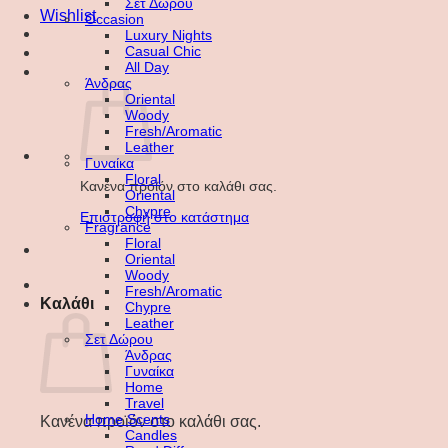
Σετ Δώρου
Wishlist
Occasion
Luxury Nights
Casual Chic
All Day
Άνδρας
Oriental
Woody
Fresh/Aromatic
Leather
Γυναίκα
Floral
Κανένα προϊόν στο καλάθι σας.
Oriental
Chypre
Επιστροφή στο κατάστημα
Fragrance
Floral
Oriental
Woody
Fresh/Aromatic
Καλάθι
Chypre
Leather
Σετ Δώρου
Άνδρας
Γυναίκα
Home
Travel
Home Scents
Κανένα προϊόν στο καλάθι σας.
Candles