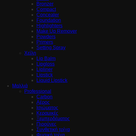
Bronzer
Compact
Concealer
Foundation
Highlighters
Make Up Remover
Powders
Primers
Setting Spray
Χείλη
Lip Balm
Lipgloss
Lipliner
Lipstick
Liquid Lipstick
Μαλλιά
Professional
Carbon
Αέρος
Ισιώματος
Κεραμικές
Ξεμπερδέματος
Πιρούνες
Συνθετική τρίχα
Φυσική τρίχα