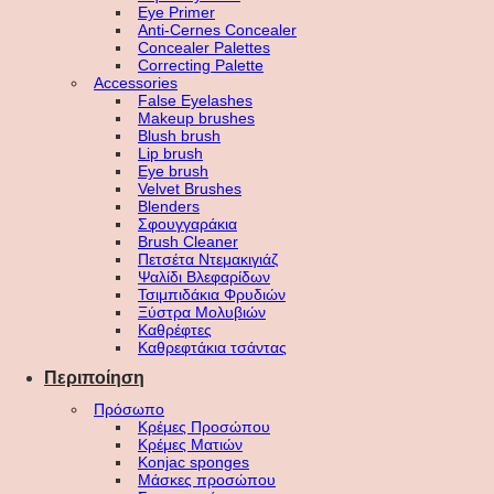
Eye Primer
Anti-Cernes Concealer
Concealer Palettes
Correcting Palette
Accessories
False Eyelashes
Makeup brushes
Blush brush
Lip brush
Eye brush
Velvet Brushes
Blenders
Σφουγγαράκια
Brush Cleaner
Πετσέτα Ντεμακιγιάζ
Ψαλίδι Βλεφαρίδων
Τσιμπιδάκια Φρυδιών
Ξύστρα Μολυβιών
Καθρέφτες
Καθρεφτάκια τσάντας
Περιποίηση
Πρόσωπο
Κρέμες Προσώπου
Κρέμες Ματιών
Konjac sponges
Μάσκες προσώπου