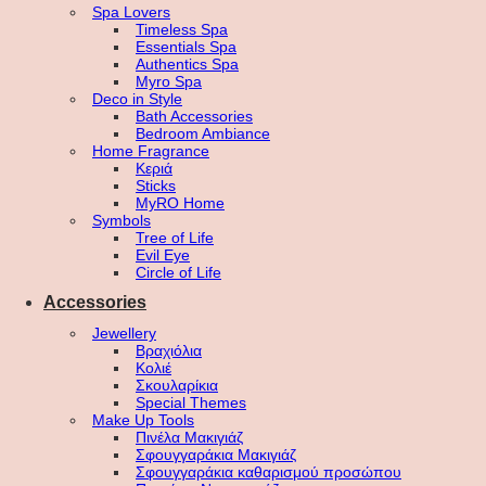
Spa Lovers
Timeless Spa
Essentials Spa
Authentics Spa
Myro Spa
Deco in Style
Bath Accessories
Bedroom Ambiance
Home Fragrance
Κεριά
Sticks
MyRO Home
Symbols
Tree of Life
Evil Eye
Circle of Life
Accessories
Jewellery
Βραχιόλια
Κολιέ
Σκουλαρίκια
Special Themes
Make Up Tools
Πινέλα Μακιγιάζ
Σφουγγαράκια Μακιγιάζ
Σφουγγαράκια καθαρισμού προσώπου