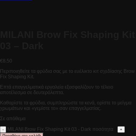
MILANI Brow Fix Shaping Kit
03 – Dark
€
8.50
Περιποιηθείτε τα φρύδια σας με το ευέλικτο κιτ σχεδίασης Brow
Fix Shaping Kit.
Επτά επαγγελματικά εργαλεία εξασφαλίζουν το τέλειο
αποτέλεσμα σε δευτερόλεπτα.
Καθαρίστε τα φρύδια, συμπληρώστε τα κενά, ορίστε το μείγμα
χρωμάτων και «γεμίστε το» σαν επαγγελματίας.
Σε απόθεμα
MILANI Brow Fix Shaping Kit 03 - Dark ποσότητα
Προσθήκη στο καλάθι