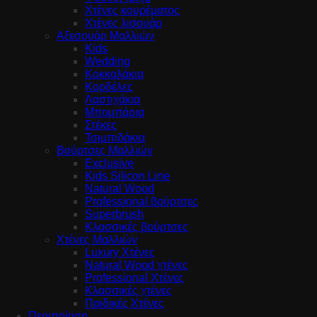
Χτένες κουρέματος
Χτένες λισουάρ
Αξεσουάρ Μαλλιών
Kids
Wedding
Κοκκαλάκια
Κορδέλες
Λαστιχάκια
Μπομπάρια
Στέκες
Τσιμπιδάκια
Βούρτσες Μαλλιών
Exclusive
Kids Silicon Line
Natural Wood
Professional βούρτσες
Superbrush
Κλασσικές βούρτσες
Χτένες Μαλλιών
Luxury Χτένες
Natural Wood χτένες
Professional Χτένες
Κλασσικές χτένες
Παιδικές Χτένες
Περιποίηση