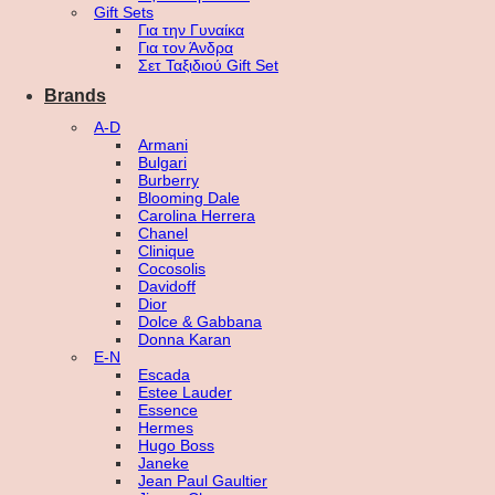
Gift Sets
Για την Γυναίκα
Για τον Άνδρα
Σετ Ταξιδιού Gift Set
Brands
A-D
Armani
Bulgari
Burberry
Blooming Dale
Carolina Herrera
Chanel
Clinique
Cocosolis
Davidoff
Dior
Dolce & Gabbana
Donna Karan
E-N
Escada
Estee Lauder
Essence
Hermes
Hugo Boss
Janeke
Jean Paul Gaultier