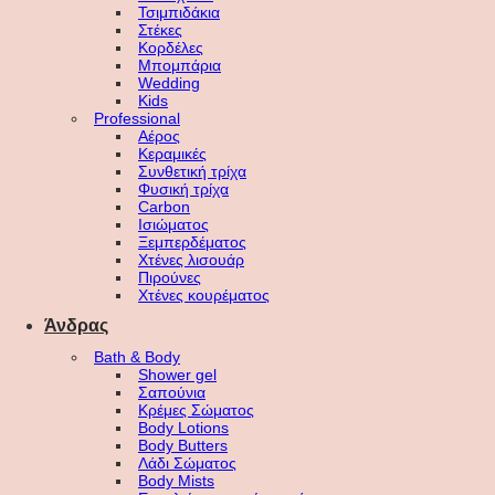
Τσιμπιδάκια
Στέκες
Κορδέλες
Μπομπάρια
Wedding
Kids
Professional
Αέρος
Κεραμικές
Συνθετική τρίχα
Φυσική τρίχα
Carbon
Ισιώματος
Ξεμπερδέματος
Χτένες λισουάρ
Πιρούνες
Χτένες κουρέματος
Άνδρας
Bath & Body
Shower gel
Σαπούνια
Κρέμες Σώματος
Body Lotions
Body Butters
Λάδι Σώματος
Body Mists