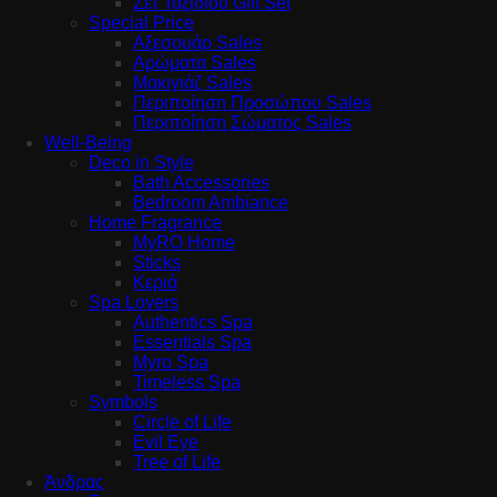
Σετ Ταξιδιού Gift Set
Special Price
Αξεσουάρ Sales
Αρώματα Sales
Μακιγιάζ Sales
Περιποίηση Προσώπου Sales
Περιποίηση Σώματος Sales
Well-Being
Deco in Style
Bath Accessories
Bedroom Ambiance
Home Fragrance
MyRO Home
Sticks
Κεριά
Spa Lovers
Authentics Spa
Essentials Spa
Myro Spa
Timeless Spa
Symbols
Circle of Life
Evil Eye
Tree of Life
Άνδρας