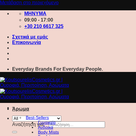
Μετάβαση στο περιεχόμενο
ΜΗΝΥΜΑ
09:00 - 17:00
+30 210 6617 325
Σχετικά με εμάς
Επικοινωνία
Everyday Brands For Everyday People.
Άρωμα
Best-Sellers
Γυναικεία
Αναζήτηση για:
Ανδρικά
Body Mists