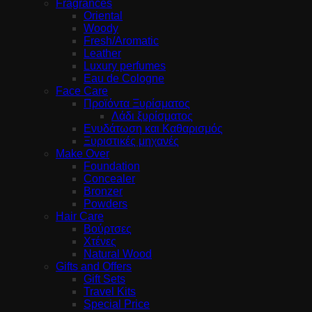
Fragrances
Oriental
Woody
Fresh/Aromatic
Leather
Luxury perfumes
Eau de Cologne
Face Care
Προϊόντα Ξυρίσματος
Λάδι ξυρίσματος
Ενυδάτωση και Καθαρισμός
Ξυριστικές μηχανές
Make Over
Foundation
Concealer
Bronzer
Powders
Hair Care
Βούρτσες
Χτένες
Natural Wood
Gifts and Offers
Gift Sets
Travel Kits
Special Price