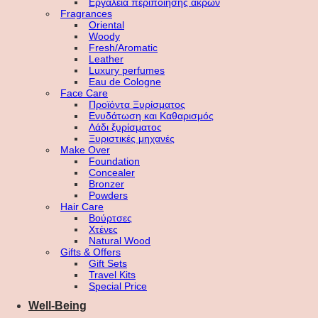
Εργαλεία περιποίησης άκρων
Fragrances
Oriental
Woody
Fresh/Aromatic
Leather
Luxury perfumes
Eau de Cologne
Face Care
Προϊόντα Ξυρίσματος
Ενυδάτωση και Καθαρισμός
Λάδι ξυρίσματος
Ξυριστικές μηχανές
Make Over
Foundation
Concealer
Bronzer
Powders
Hair Care
Βούρτσες
Χτένες
Natural Wood
Gifts & Offers
Gift Sets
Travel Kits
Special Price
Well-Being