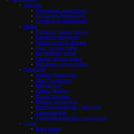
Specials
Προσφορές περιποίηση
Σετ Δώρου περιποίηση
Σετ ταξιδιού περιποίηση
Πόδια
Ενυδατική κρέμα ποδιών
Εργαλεία πεντικιούρ
Κρέμα εντατικής θρέψης
Λίμες νυχιών πόδια
Νυχοκόπτες πόδια
Πένσες νυχιών πόδια
Ψαλιδάκια νυχιών πόδια
Πρόσωπο
Κρέμες Προσώπου
Οροί Προσώπου
Ντεμακιγιάζ
Κρέμες Ματιών
Konjac sponges
Μάσκες προσώπου
Πετσέτα ντεμακιγιάζ Πρόσωπο
Σφουγγαράκια
Τσιμπιδάκια φρυδιών περιποίηση
Σώμα
Body Scrub