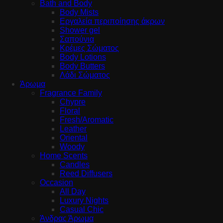
Bath and Body
Body Mists
Εργαλεία περιποίησης άκρων
Shower gel
Σαπούνια
Κρέμες Σώματος
Body Lotions
Body Butters
Λάδι Σώματος
Άρωμα
Fragrance Family
Chypre
Floral
Fresh/Aromatic
Leather
Oriental
Woody
Home Scents
Candles
Reed Diffusers
Occasion
All Day
Luxury Nights
Casual Chic
Άνδρας Άρωμα