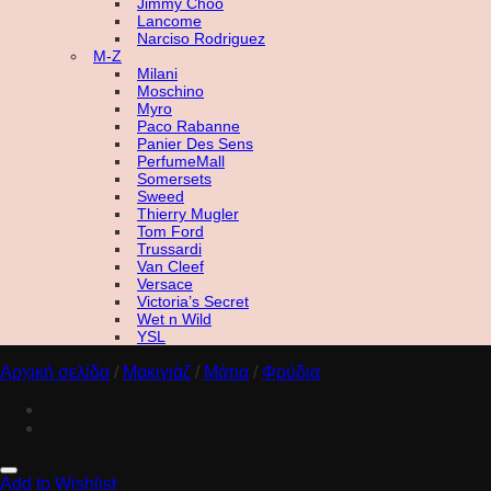
Jimmy Choo
Lancome
Narciso Rodriguez
M-Z
Milani
Moschino
Myro
Paco Rabanne
Panier Des Sens
PerfumeMall
Somersets
Sweed
Thierry Mugler
Tom Ford
Trussardi
Van Cleef
Versace
Victoria’s Secret
Wet n Wild
YSL
Αρχική σελίδα
/
Μακιγιάζ
/
Μάτια
/
Φρύδια
Add to Wishlist