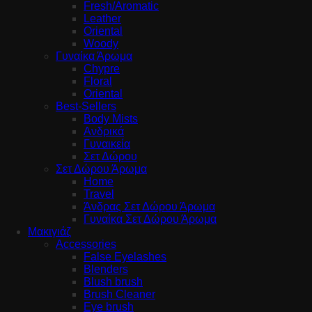
Fresh/Aromatic
Leather
Oriental
Woody
Γυναίκα Άρωμα
Chypre
Floral
Oriental
Best-Sellers
Body Mists
Ανδρικά
Γυναικεία
Σετ Δώρου
Σετ Δώρου Άρωμα
Home
Travel
Άνδρας Σετ Δώρου Άρωμα
Γυναίκα Σετ Δώρου Άρωμα
Μακιγιάζ
Accessories
False Eyelashes
Blenders
Blush brush
Brush Cleaner
Eye brush