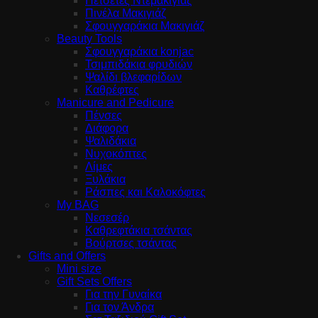
Πετσέτες Ντεμακιγιάζ
Πινέλα Μακιγιάζ
Σφουγγαράκια Μακιγιάζ
Beauty Tools
Σφουγγαράκια konjac
Τσιμπιδάκια φρυδιών
Ψαλίδι βλεφαρίδων
Καθρέφτες
Manicure and Pedicure
Πένσες
Διάφορα
Ψαλιδάκια
Νυχοκόπτες
Λίμες
Ξυλάκια
Ράσπες και Καλοκόφτες
My BAG
Νεσεσέρ
Καθρεφτάκια τσάντας
Βούρτσες τσάντας
Gifts and Offers
Mini size
Gift Sets Offers
Για την Γυναίκα
Για τον Άνδρα