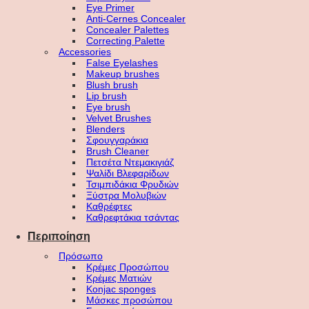
Eye Primer
Anti-Cernes Concealer
Concealer Palettes
Correcting Palette
Accessories
False Eyelashes
Makeup brushes
Blush brush
Lip brush
Eye brush
Velvet Brushes
Blenders
Σφουγγαράκια
Brush Cleaner
Πετσέτα Ντεμακιγιάζ
Ψαλίδι Βλεφαρίδων
Τσιμπιδάκια Φρυδιών
Ξύστρα Μολυβιών
Καθρέφτες
Καθρεφτάκια τσάντας
Περιποίηση
Πρόσωπο
Κρέμες Προσώπου
Κρέμες Ματιών
Konjac sponges
Μάσκες προσώπου