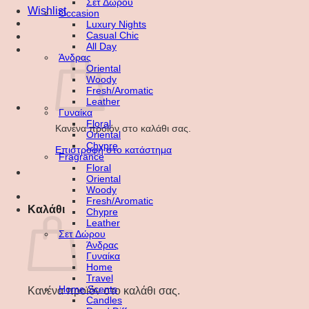
Σετ Δώρου
Wishlist
Occasion
Luxury Nights
Casual Chic
All Day
Άνδρας
Oriental
Woody
Fresh/Aromatic
Leather
Γυναίκα
Floral
Κανένα προϊόν στο καλάθι σας.
Oriental
Chypre
Επιστροφή στο κατάστημα
Fragrance
Floral
Oriental
Woody
Fresh/Aromatic
Καλάθι
Chypre
Leather
Σετ Δώρου
Άνδρας
Γυναίκα
Home
Travel
Home Scents
Κανένα προϊόν στο καλάθι σας.
Candles