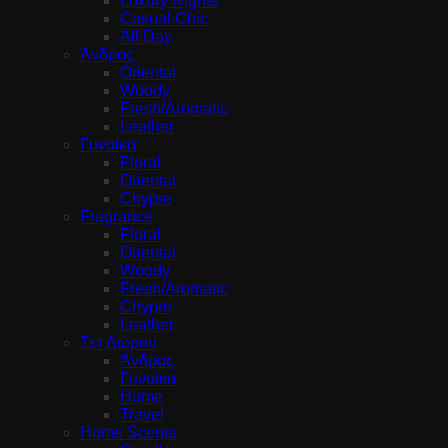
Luxury Nights
Casual Chic
All Day
Άνδρας
Oriental
Woody
Fresh/Aromatic
Leather
Γυναίκα
Floral
Oriental
Chypre
Fragrance
Floral
Oriental
Woody
Fresh/Aromatic
Chypre
Leather
Σετ Δώρου
Άνδρας
Γυναίκα
Home
Travel
Home Scents