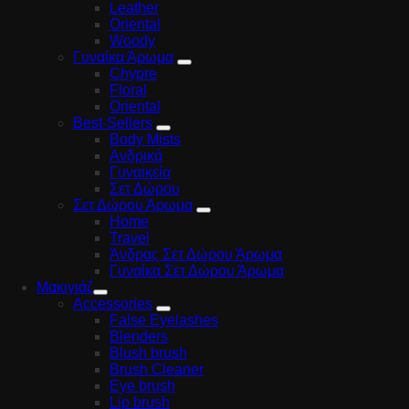
Leather
Oriental
Woody
Γυναίκα Άρωμα
Chypre
Floral
Oriental
Best-Sellers
Body Mists
Ανδρικά
Γυναικεία
Σετ Δώρου
Σετ Δώρου Άρωμα
Home
Travel
Άνδρας Σετ Δώρου Άρωμα
Γυναίκα Σετ Δώρου Άρωμα
Μακιγιάζ
Accessories
False Eyelashes
Blenders
Blush brush
Brush Cleaner
Eye brush
Lip brush