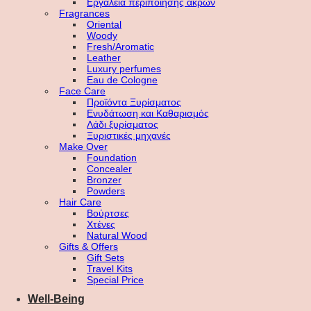
Εργαλεία περιποίησης άκρων
Fragrances
Oriental
Woody
Fresh/Aromatic
Leather
Luxury perfumes
Eau de Cologne
Face Care
Προϊόντα Ξυρίσματος
Ενυδάτωση και Καθαρισμός
Λάδι ξυρίσματος
Ξυριστικές μηχανές
Make Over
Foundation
Concealer
Bronzer
Powders
Hair Care
Βούρτσες
Χτένες
Natural Wood
Gifts & Offers
Gift Sets
Travel Kits
Special Price
Well-Being