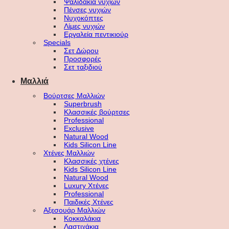
Ψαλιδάκια νυχιών
Πένσες νυχιών
Νυχοκόπτες
Λίμες νυχιών
Εργαλεία πεντικιούρ
Specials
Σετ Δώρου
Προσφορές
Σετ ταξιδιού
Μαλλιά
Βούρτσες Μαλλιών
Superbrush
Κλασσικές βούρτσες
Professional
Exclusive
Natural Wood
Kids Silicon Line
Χτένες Μαλλιών
Κλασσικές χτένες
Kids Silicon Line
Natural Wood
Luxury Χτένες
Professional
Παιδικές Χτένες
Αξεσουάρ Μαλλιών
Κοκκαλάκια
Λαστιχάκια