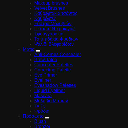
Makeup brushes
Velvet Brushes
Καθρεφτάκια τσάντας
Καθρέφτες
Ξύστρα Μολυβιών
Πετσέτα Ντεμακιγιάζ
Σφουγγαράκια
Τσιμπιδάκια Φρυδιών
Ψαλίδι Βλεφαρίδων
Μάτια
Anti-Cernes Concealer
Brow Tatoo
Concealer Palettes
Correcting Palette
Eye Primer
Eyeliner
Eyeshadow Palettes
Liquid Eyeliner
Mascara
Μολύβια Ματιών
Σκιές
Φρύδια
Πρόσωπο
Blush
Bronzer