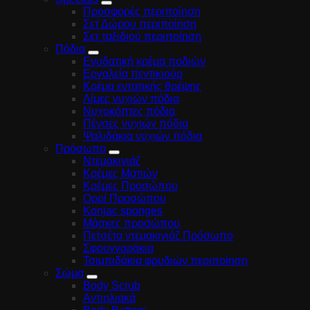
Προσφορές περιποίηση
Σετ Δώρου περιποίηση
Σετ ταξιδιού περιποίηση
Πόδια
Ενυδατική κρέμα ποδιών
Εργαλεία πεντικιούρ
Κρέμα εντατικής θρέψης
Λίμες νυχιών πόδια
Νυχοκόπτες πόδια
Πένσες νυχιών πόδια
Ψαλιδάκια νυχιών πόδια
Πρόσωπο
Ντεμακιγιάζ
Κρέμες Ματιών
Κρέμες Προσώπου
Οροί Προσώπου
Konjac sponges
Μάσκες προσώπου
Πετσέτα ντεμακιγιάζ Πρόσωπο
Σφουγγαράκια
Τσιμπιδάκια φρυδιών περιποίηση
Σώμα
Body Scrub
Αντιηλιακά