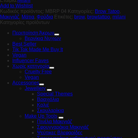
Εταιρία:
Milani
Add to Wishlist
Κωδικός προϊόντος:
MBRP 04
Κατηγορίες:
Brow Tatoo
,
Μακιγιάζ
,
Μάτια
,
Φρύδια
Ετικέτες:
brow
,
browtattoo
,
milani
Κατηγορίες προϊόντων
Περιποίηση Άκρων
Βερνίκια Νυχιών
Best Seller
Tik Tok Made Me Buy It
Vegan
Influencer Faves
Χωρίς κατηγορία
Cruelty Free
Vegan
Accessories
Jewellery
Special Themes
Βραχιόλια
Κολιέ
Σκουλαρίκια
Make Up Tools
Πινέλα Μακιγιάζ
Σφουγγαράκια Μακιγιάζ
Ψεύτικες Βλεφαρίδες