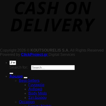
Copyright 2026 ©
KOUTSOURELIS S.A.
All Rights Reserved
Powered by
ClickProject.gr
Digital Services
Search for:
Άρωμα
Best-Sellers
Γυναικεία
Ανδρικά
Body Mists
Σετ Δώρου
Occasion