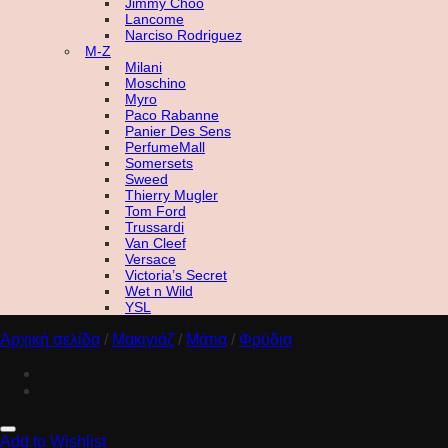
Jimmy Choo
Lancome
Narciso Rodriguez
M-Z
Milani
Moschino
Myro
Paco Rabanne
Panier Des Sens
PerfumeMall
Somersets
Sweed
Thierry Mugler
Tom Ford
Trussardi
Van Cleef
Versace
Victoria’s Secret
Wet n Wild
YSL
Αρχική σελίδα
/
Μακιγιάζ
/
Μάτια
/
Φρύδια
Add to Wishlist