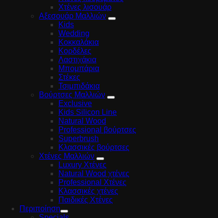
Χτένες λισουάρ
Αξεσουάρ Μαλλιών
Kids
Wedding
Κοκκαλάκια
Κορδέλες
Λαστιχάκια
Μπομπάρια
Στέκες
Τσιμπιδάκια
Βούρτσες Μαλλιών
Exclusive
Kids Silicon Line
Natural Wood
Professional βούρτσες
Superbrush
Κλασσικές βούρτσες
Χτένες Μαλλιών
Luxury Χτένες
Natural Wood χτένες
Professional Χτένες
Κλασσικές χτένες
Παιδικές Χτένες
Περιποίηση
Specials