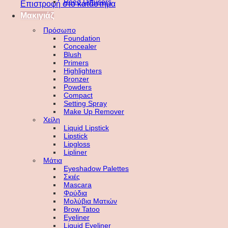
Reed Diffusers
Επιστροφή στο κατάστημα
Μακιγιάζ
Πρόσωπο
Foundation
Concealer
Blush
Primers
Highlighters
Bronzer
Powders
Compact
Setting Spray
Make Up Remover
Χείλη
Liquid Lipstick
Lipstick
Lipgloss
Lipliner
Μάτια
Eyeshadow Palettes
Σκιές
Mascara
Φρύδια
Μολύβια Ματιών
Brow Tatoo
Eyeliner
Liquid Eyeliner