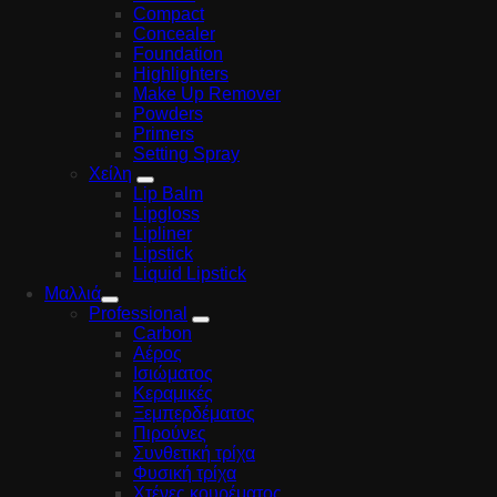
Compact
Concealer
Foundation
Highlighters
Make Up Remover
Powders
Primers
Setting Spray
Χείλη
Lip Balm
Lipgloss
Lipliner
Lipstick
Liquid Lipstick
Μαλλιά
Professional
Carbon
Αέρος
Ισιώματος
Κεραμικές
Ξεμπερδέματος
Πιρούνες
Συνθετική τρίχα
Φυσική τρίχα
Χτένες κουρέματος