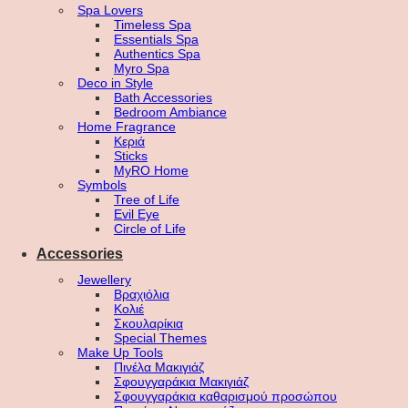
Spa Lovers
Timeless Spa
Essentials Spa
Authentics Spa
Myro Spa
Deco in Style
Bath Accessories
Bedroom Ambiance
Home Fragrance
Κεριά
Sticks
MyRO Home
Symbols
Tree of Life
Evil Eye
Circle of Life
Accessories
Jewellery
Βραχιόλια
Κολιέ
Σκουλαρίκια
Special Themes
Make Up Tools
Πινέλα Μακιγιάζ
Σφουγγαράκια Μακιγιάζ
Σφουγγαράκια καθαρισμού προσώπου