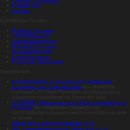
Ευκαιρίες Συνεργασίας
Εγγραφή B2B
Our Blog
Εξυπηρέτηση Πελατών
Μοναδικά Προνόμια
Τρόποι Πληρωμής
Αποστολή Προϊόντων
Πολιτική Επιστροφών
Ο λογαριασμός μου
Συχνές Ερωτήσεις
Εντοπισμός Παραγγελίας
Τελευταία Νέα
Σειρά Προσώπου με υαλουρονικό: η τελετουργία
περιποίησης της Panier des Sens
Δεν επιτρέπεται
σχολιασμός
στο Σειρά Προσώπου με υαλουρονικό: η
τελετουργία περιποίησης της Panier des Sens
SUPERBRUSH η επαναστατική Βούρτσα Μαλλιών από
τη Janeke
Δεν επιτρέπεται σχολιασμός
στο
SUPERBRUSH η επαναστατική Βούρτσα Μαλλιών από
τη Janeke
Ήρθαν στην Ελλάδα τα Panier des Sens
Nέο επαγγελματικό make up, Milani από το L.A.