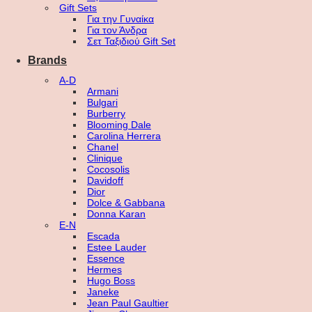
Gift Sets
Για την Γυναίκα
Για τον Άνδρα
Σετ Ταξιδιού Gift Set
Brands
A-D
Armani
Bulgari
Burberry
Blooming Dale
Carolina Herrera
Chanel
Clinique
Cocosolis
Davidoff
Dior
Dolce & Gabbana
Donna Karan
E-N
Escada
Estee Lauder
Essence
Hermes
Hugo Boss
Janeke
Jean Paul Gaultier