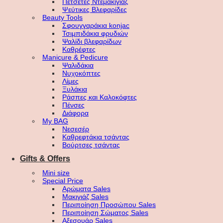
Πετσέτες Ντεμακιγιάζ
Ψεύτικες Βλεφαρίδες
Beauty Tools
Σφουγγαράκια konjac
Τσιμπιδάκια φρυδιών
Ψαλίδι βλεφαρίδων
Καθρέφτες
Manicure & Pedicure
Ψαλιδάκια
Νυχοκόπτες
Λίμες
Ξυλάκια
Ράσπες και Καλοκόφτες
Πένσες
Διάφορα
My BAG
Νεσεσέρ
Καθρεφτάκια τσάντας
Βούρτσες τσάντας
Gifts & Offers
Mini size
Special Price
Αρώματα Sales
Μακιγιάζ Sales
Περιποίηση Προσώπου Sales
Περιποίηση Σώματος Sales
Αξεσουάρ Sales