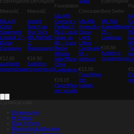
Εξαντλημένο
Εξαντλημένο
View
Εξαντλημένο
Foundation
Fo
Μακιγιάζ
Μακιγιάζ
Concealer
Best Seller
MILANI
MI
MILANI
Instant
Conceal +
MILANI
MILANI
Co
Color
Touch-up
Perfect 2-
Retouch +
Baked Blush
Pe
Statement
Blur Stick
IN-1 Liquid
Erase
05 –
IN
Lipstick 27 –
MILANI MIE
Make up
Light-
Luminoso
Ma
Dulce
01
06 – Sand
Lifting
08
€
16.88
Caramelo
Transparent
Beige
Concealer
Ta
Διαβάστε
(Honey
04 –
wi
€
12.00
€
16.50
περισσότερα
with Warm
Medium
Un
Διαβάστε
Διαβάστε
Olive
περισσότερα
περισσότερα
€
13.50
€
1
Undertone)
Προσθήκη
Πρ
€
19.15
στο
στ
Προσθήκη
καλάθι
στο καλάθι
Σχετικά με εμάς
Επικοινωνία
Η Εταιρία
Όροι Χρήσης
Προσωπικά Δεδομένα