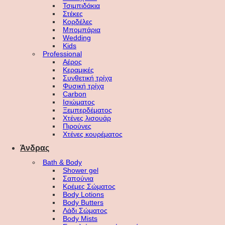
Τσιμπιδάκια
Στέκες
Κορδέλες
Μπομπάρια
Wedding
Kids
Professional
Αέρος
Κεραμικές
Συνθετική τρίχα
Φυσική τρίχα
Carbon
Ισιώματος
Ξεμπερδέματος
Χτένες λισουάρ
Πιρούνες
Χτένες κουρέματος
Άνδρας
Bath & Body
Shower gel
Σαπούνια
Κρέμες Σώματος
Body Lotions
Body Butters
Λάδι Σώματος
Body Mists