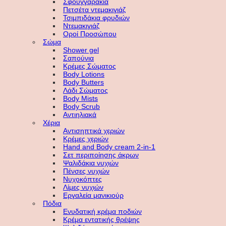
Σφουγγαράκια
Πετσέτα ντεμακιγιάζ
Τσιμπιδάκια φρυδιών
Ντεμακιγιάζ
Οροί Προσώπου
Σώμα
Shower gel
Σαπούνια
Κρέμες Σώματος
Body Lotions
Body Butters
Λάδι Σώματος
Body Mists
Body Scrub
Αντιηλιακά
Χέρια
Αντισηπτικά χεριών
Κρέμες χεριών
Hand and Body cream 2-in-1
Σετ περιποίησης άκρων
Ψαλιδάκια νυχιών
Πένσες νυχιών
Νυχοκόπτες
Λίμες νυχιών
Εργαλεία μανικιούρ
Πόδια
Ενυδατική κρέμα ποδιών
Κρέμα εντατικής θρέψης