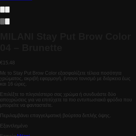
MILANI Stay Put Brow Color
04 – Brunette
€
15.48
Με το Stay Put Brow Color εξασφαλίζετε τέλεια ποσότητα
χρώματος, ακριβή εφαρμογή, έντονο τονισμό με διάρκεια έως
και 16 ώρες.
Επιλέξτε το πλησιέστερο σας χρώμα ή συνδυάστε δύο
αποχρώσεις για να επιτύχετε τα πιο εντυπωσιακά φρύδια που
μπορείτε να φανταστείτε.
Περιλαμβάνει επαγγελματική βούρτσα διπλής όψης.
Εξαντλημένο