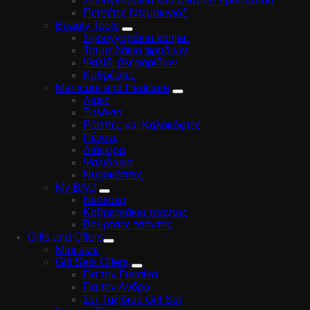
Σφουγγαράκια καθαρισμού προσώπου
Πετσέτες Ντεμακιγιάζ
Beauty Tools
Σφουγγαράκια konjac
Τσιμπιδάκια φρυδιών
Ψαλίδι βλεφαρίδων
Καθρέφτες
Manicure and Pedicure
Λίμες
Ξυλάκια
Ράσπες και Καλοκόφτες
Πένσες
Διάφορα
Ψαλιδάκια
Νυχοκόπτες
My BAG
Νεσεσέρ
Καθρεφτάκια τσάντας
Βούρτσες τσάντας
Gifts and Offers
Mini size
Gift Sets Offers
Για την Γυναίκα
Για τον Άνδρα
Σετ Ταξιδιού Gift Set