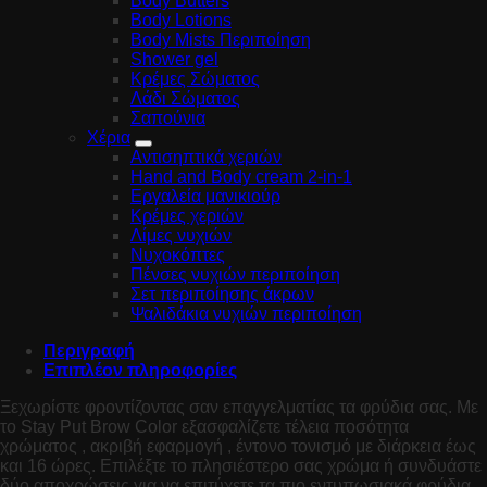
Body Butters
Body Lotions
Body Mists Περιποίηση
Shower gel
Κρέμες Σώματος
Λάδι Σώματος
Σαπούνια
Χέρια
Αντισηπτικά χεριών
Hand and Body cream 2-in-1
Εργαλεία μανικιούρ
Κρέμες χεριών
Λίμες νυχιών
Νυχοκόπτες
Πένσες νυχιών περιποίηση
Σετ περιποίησης άκρων
Ψαλιδάκια νυχιών περιποίηση
Περιγραφή
Επιπλέον πληροφορίες
Ξεχωρίστε φροντίζοντας σαν επαγγελματίας τα φρύδια σας. Με
το Stay Put Brow Color εξασφαλίζετε τέλεια ποσότητα
χρώματος , ακριβή εφαρμογή , έντονο τονισμό με διάρκεια έως
και 16 ώρες. Επιλέξτε το πλησιέστερο σας χρώμα ή συνδυάστε
δύο αποχρώσεις για να επιτύχετε τα πιο εντυπωσιακά φρύδια