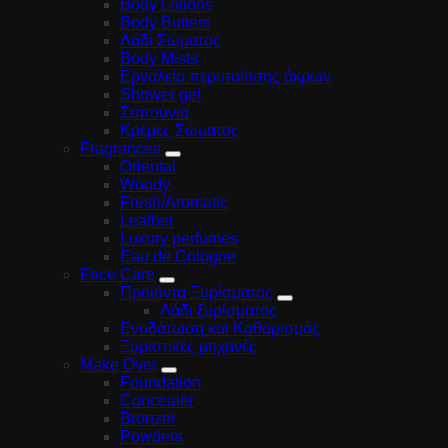
Body Lotions
Body Butters
Λάδι Σώματος
Body Mists
Εργαλεία περιποίησης άκρων
Shower gel
Σαπούνια
Κρέμες Σώματος
Fragrances
Oriental
Woody
Fresh/Aromatic
Leather
Luxury perfumes
Eau de Cologne
Face Care
Προϊόντα Ξυρίσματος
Λάδι ξυρίσματος
Ενυδάτωση και Καθαρισμός
Ξυριστικές μηχανές
Make Over
Foundation
Concealer
Bronzer
Powders