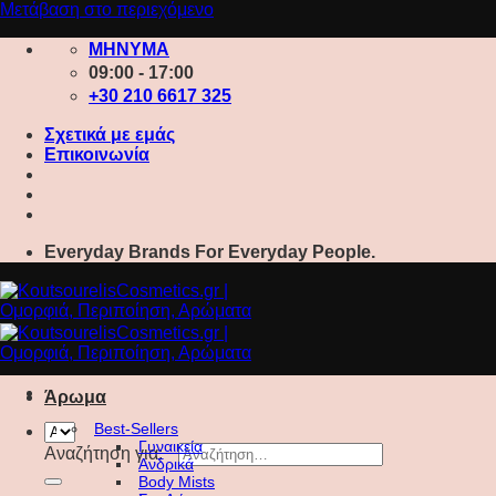
Μετάβαση στο περιεχόμενο
ΜΗΝΥΜΑ
09:00 - 17:00
+30 210 6617 325
Σχετικά με εμάς
Επικοινωνία
Everyday Brands For Everyday People.
Άρωμα
Best-Sellers
Γυναικεία
Αναζήτηση για:
Ανδρικά
Body Mists