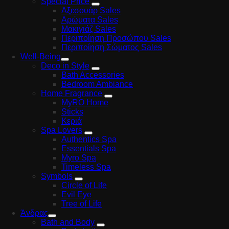
Special Price
Αξεσουάρ Sales
Αρώματα Sales
Μακιγιάζ Sales
Περιποίηση Προσώπου Sales
Περιποίηση Σώματος Sales
Well-Being
Deco in Style
Bath Accessories
Bedroom Ambiance
Home Fragrance
MyRO Home
Sticks
Κεριά
Spa Lovers
Authentics Spa
Essentials Spa
Myro Spa
Timeless Spa
Symbols
Circle of Life
Evil Eye
Tree of Life
Άνδρας
Bath and Body