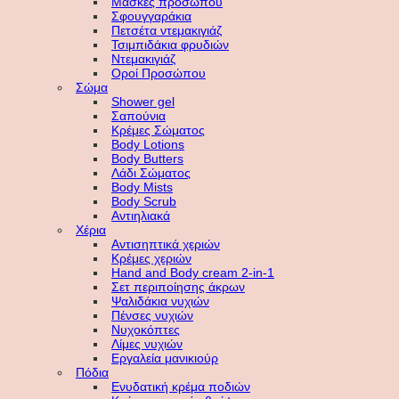
Μάσκες προσώπου
Σφουγγαράκια
Πετσέτα ντεμακιγιάζ
Τσιμπιδάκια φρυδιών
Ντεμακιγιάζ
Οροί Προσώπου
Σώμα
Shower gel
Σαπούνια
Κρέμες Σώματος
Body Lotions
Body Butters
Λάδι Σώματος
Body Mists
Body Scrub
Αντιηλιακά
Χέρια
Αντισηπτικά χεριών
Κρέμες χεριών
Hand and Body cream 2-in-1
Σετ περιποίησης άκρων
Ψαλιδάκια νυχιών
Πένσες νυχιών
Νυχοκόπτες
Λίμες νυχιών
Εργαλεία μανικιούρ
Πόδια
Ενυδατική κρέμα ποδιών