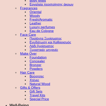
Body Mists
Εργαλεία περιποίησης άκρων
Fragrances
Oriental
Woody
Fresh/Aromatic
Leather
Luxury perfumes
Eau de Cologne
Face Care
Προϊόντα Ξυρίσματος
Ενυδάτωση και Καθαρισμός
Λάδι ξυρίσματος
Ξυριστικές μηχανές
Make Over
Foundation
Concealer
Bronzer
Powders
Hair Care
Βούρτσες
Χτένες
Natural Wood
Gifts & Offers
Gift Sets
Travel Kits
Special Price
Well-Being