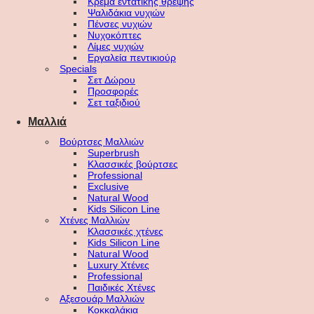
Κρέμα εντατικής θρέψης
Ψαλιδάκια νυχιών
Πένσες νυχιών
Νυχοκόπτες
Λίμες νυχιών
Εργαλεία πεντικιούρ
Specials
Σετ Δώρου
Προσφορές
Σετ ταξιδιού
Μαλλιά
Βούρτσες Μαλλιών
Superbrush
Κλασσικές βούρτσες
Professional
Exclusive
Natural Wood
Kids Silicon Line
Χτένες Μαλλιών
Κλασσικές χτένες
Kids Silicon Line
Natural Wood
Luxury Χτένες
Professional
Παιδικές Χτένες
Αξεσουάρ Μαλλιών
Κοκκαλάκια