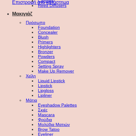
Candles
Επιστροφή στο κατάστημα
Reed Diffusers
Μακιγιάζ
Πρόσωπο
Foundation
Concealer
Blush
Primers
Highlighters
Bronzer
Powders
Compact
Setting Spray
Make Up Remover
Χείλη
Liquid Lipstick
Lipstick
Lipgloss
Lipliner
Μάτια
Eyeshadow Palettes
Σκιές
Mascara
Φρύδια
Μολύβια Ματιών
Brow Tatoo
Eyeliner