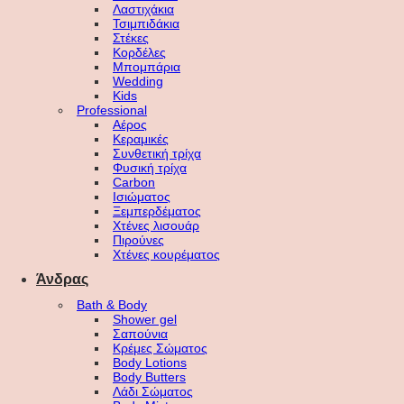
Λαστιχάκια
Τσιμπιδάκια
Στέκες
Κορδέλες
Μπομπάρια
Wedding
Kids
Professional
Αέρος
Κεραμικές
Συνθετική τρίχα
Φυσική τρίχα
Carbon
Ισιώματος
Ξεμπερδέματος
Χτένες λισουάρ
Πιρούνες
Χτένες κουρέματος
Άνδρας
Bath & Body
Shower gel
Σαπούνια
Κρέμες Σώματος
Body Lotions
Body Butters
Λάδι Σώματος