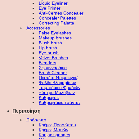
Liquid Eyeliner
Eye Primer
Anti-Cernes Concealer
Concealer Palettes
Correcting Palette
Accessories
False Eyelashes
Makeup brushes
Blush brush
Lip brush
Eye brush
Velvet Brushes
Blenders
Σφουγγαράκια
Brush Cleaner
Πετσέτα Ντεμακιγιάζ
Ψαλίδι Βλεφαρίδων
Τσιμπιδάκια Φρυδιών
Ξύστρα Μολυβιών
Καθρέφτες
Καθρεφτάκια τσάντας
Περιποίηση
Πρόσωπο
Κρέμες Προσώπου
Κρέμες Ματιών
Konjac sponges