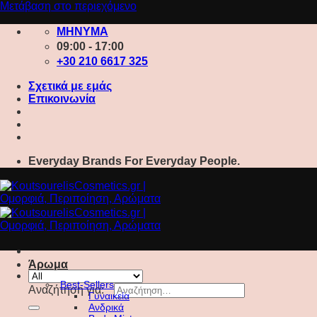
Μετάβαση στο περιεχόμενο
ΜΗΝΥΜΑ
09:00 - 17:00
+30 210 6617 325
Σχετικά με εμάς
Επικοινωνία
Everyday Brands For Everyday People.
Άρωμα
Best-Sellers
Αναζήτηση για:
Γυναικεία
Ανδρικά