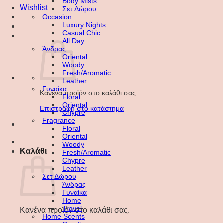
Body Mists
Wishlist
Σετ Δώρου
Occasion
Luxury Nights
Casual Chic
All Day
Άνδρας
Oriental
Woody
Fresh/Aromatic
Leather
Γυναίκα
Κανένα προϊόν στο καλάθι σας.
Floral
Oriental
Επιστροφή στο κατάστημα
Chypre
Fragrance
Floral
Oriental
Woody
Καλάθι
Fresh/Aromatic
Chypre
Leather
Σετ Δώρου
Άνδρας
Γυναίκα
Home
Travel
Κανένα προϊόν στο καλάθι σας.
Home Scents