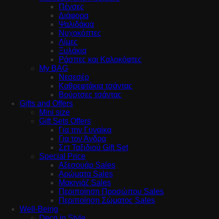
Πένσες
Διάφορα
Ψαλιδάκια
Νυχοκόπτες
Λίμες
Ξυλάκια
Ράσπες και Καλοκόφτες
My BAG
Νεσεσέρ
Καθρεφτάκια τσάντας
Βούρτσες τσάντας
Gifts and Offers
Mini size
Gift Sets Offers
Για την Γυναίκα
Για τον Άνδρα
Σετ Ταξιδιού Gift Set
Special Price
Αξεσουάρ Sales
Αρώματα Sales
Μακιγιάζ Sales
Περιποίηση Προσώπου Sales
Περιποίηση Σώματος Sales
Well-Being
Deco in Style