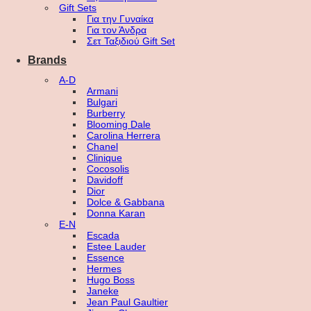
Gift Sets
Για την Γυναίκα
Για τον Άνδρα
Σετ Ταξιδιού Gift Set
Brands
A-D
Armani
Bulgari
Burberry
Blooming Dale
Carolina Herrera
Chanel
Clinique
Cocosolis
Davidoff
Dior
Dolce & Gabbana
Donna Karan
E-N
Escada
Estee Lauder
Essence
Hermes
Hugo Boss
Janeke
Jean Paul Gaultier