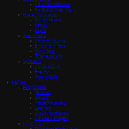
Bath Accessories
Bedroom Ambiance
Home Fragrance
MyRO Home
Sticks
Κεριά
Spa Lovers
Authentics Spa
Essentials Spa
Myro Spa
Timeless Spa
Symbols
Circle of Life
Evil Eye
Tree of Life
Άνδρας
Fragrances
Oriental
Woody
Fresh/Aromatic
Leather
Luxury perfumes
Eau de Cologne
Face Care
Προϊόντα Ξυρίσματος