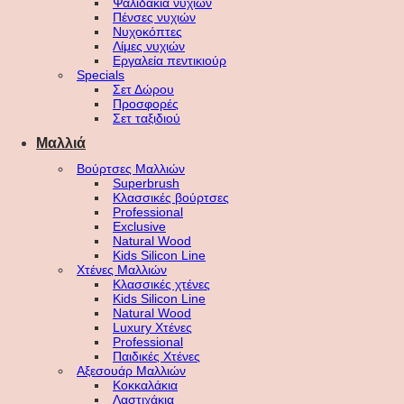
Ψαλιδάκια νυχιών
Πένσες νυχιών
Νυχοκόπτες
Λίμες νυχιών
Εργαλεία πεντικιούρ
Specials
Σετ Δώρου
Προσφορές
Σετ ταξιδιού
Μαλλιά
Βούρτσες Μαλλιών
Superbrush
Κλασσικές βούρτσες
Professional
Exclusive
Natural Wood
Kids Silicon Line
Χτένες Μαλλιών
Κλασσικές χτένες
Kids Silicon Line
Natural Wood
Luxury Χτένες
Professional
Παιδικές Χτένες
Αξεσουάρ Μαλλιών
Κοκκαλάκια
Λαστιχάκια