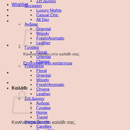
Σετ Δώρου
Wishlist
Occasion
Luxury Nights
Casual Chic
All Day
Άνδρας
Oriental
Woody
Fresh/Aromatic
Leather
Γυναίκα
Floral
Κανένα προϊόν στο καλάθι σας.
Oriental
Chypre
Επιστροφή στο κατάστημα
Fragrance
Floral
Oriental
Woody
Fresh/Aromatic
Καλάθι
Chypre
Leather
Σετ Δώρου
Άνδρας
Γυναίκα
Home
Travel
Home Scents
Κανένα προϊόν στο καλάθι σας.
Candles