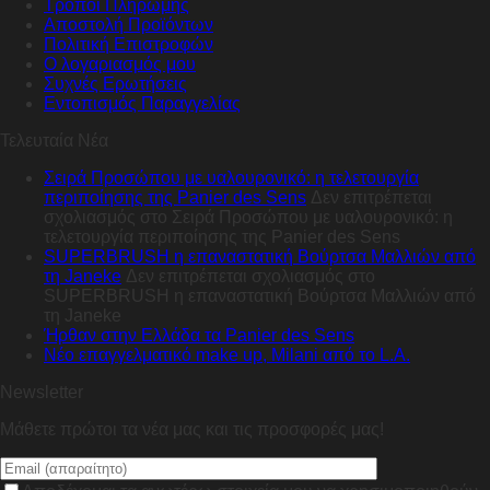
Τρόποι Πληρωμής
Αποστολή Προϊόντων
Πολιτική Επιστροφών
Ο λογαριασμός μου
Συχνές Ερωτήσεις
Εντοπισμός Παραγγελίας
Τελευταία Νέα
Σειρά Προσώπου με υαλουρονικό: η τελετουργία
περιποίησης της Panier des Sens
Δεν επιτρέπεται
σχολιασμός
στο Σειρά Προσώπου με υαλουρονικό: η
τελετουργία περιποίησης της Panier des Sens
SUPERBRUSH η επαναστατική Βούρτσα Μαλλιών από
τη Janeke
Δεν επιτρέπεται σχολιασμός
στο
SUPERBRUSH η επαναστατική Βούρτσα Μαλλιών από
τη Janeke
Ήρθαν στην Ελλάδα τα Panier des Sens
Nέο επαγγελματικό make up, Milani από το L.A.
Newsletter
Μάθετε πρώτοι τα νέα μας και τις προσφορές μας!