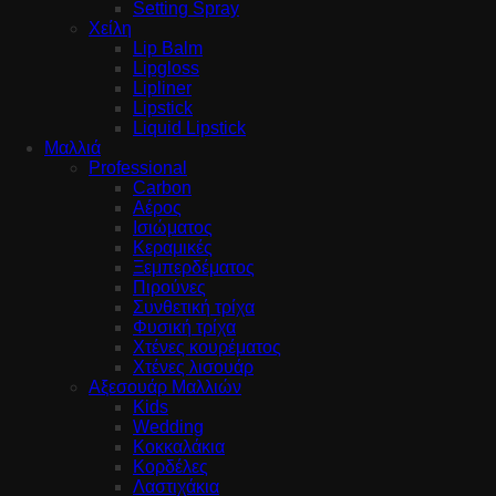
Setting Spray
Χείλη
Lip Balm
Lipgloss
Lipliner
Lipstick
Liquid Lipstick
Μαλλιά
Professional
Carbon
Αέρος
Ισιώματος
Κεραμικές
Ξεμπερδέματος
Πιρούνες
Συνθετική τρίχα
Φυσική τρίχα
Χτένες κουρέματος
Χτένες λισουάρ
Αξεσουάρ Μαλλιών
Kids
Wedding
Κοκκαλάκια
Κορδέλες
Λαστιχάκια