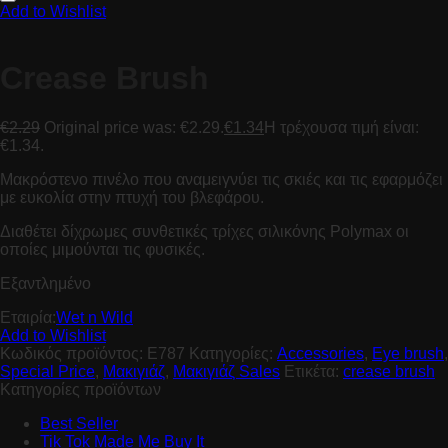
Add to Wishlist
Crease Brush
€
2.29
Original price was: €2.29.
€
1.34
Η τρέχουσα τιμή είναι:
€1.34.
Μακρόστενο πινέλο που αναμειγνύει τις σκιές και τις εφαρμόζει
με ευκολία στην πτυχή του βλεφάρου.
Διαθέτει δίχρωμες συνθετικές τρίχες σιλικόνης Polymax οι
οποίες μιμούνται τις φυσικές.
Εξαντλημένο
Εταιρία:
Wet n Wild
Add to Wishlist
Κωδικός προϊόντος:
E787
Κατηγορίες:
Accessories
,
Eye brush
,
Special Price
,
Μακιγιάζ
,
Μακιγιάζ Sales
Ετικέτα:
crease brush
Κατηγορίες προϊόντων
Best Seller
Tik Tok Made Me Buy It