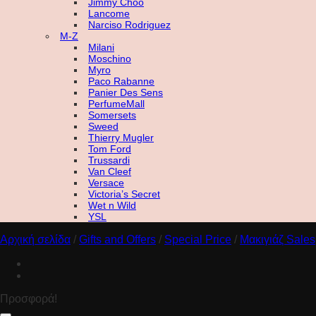
Jimmy Choo
Lancome
Narciso Rodriguez
M-Z
Milani
Moschino
Myro
Paco Rabanne
Panier Des Sens
PerfumeMall
Somersets
Sweed
Thierry Mugler
Tom Ford
Trussardi
Van Cleef
Versace
Victoria’s Secret
Wet n Wild
YSL
Αρχική σελίδα
/
Gifts and Offers
/
Special Price
/
Μακιγιάζ Sales
Προσφορά!