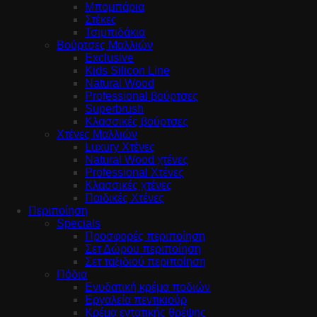
Μπομπάρια
Στέκες
Τσιμπιδάκια
Βούρτσες Μαλλιών
Exclusive
Kids Silicon Line
Natural Wood
Professional βούρτσες
Superbrush
Κλασσικές βούρτσες
Χτένες Μαλλιών
Luxury Χτένες
Natural Wood χτένες
Professional Χτένες
Κλασσικές χτένες
Παιδικές Χτένες
Περιποίηση
Specials
Προσφορές περιποίηση
Σετ Δώρου περιποίηση
Σετ ταξιδιού περιποίηση
Πόδια
Ενυδατική κρέμα ποδιών
Εργαλεία πεντικιούρ
Κρέμα εντατικής θρέψης