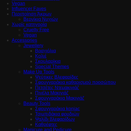
Vegan
Influencer Faves
Περιποίηση Άκρων
Βερνίκια Νυχιών
Χωρίς κατηγορία
Cruelty Free
Vegan
Accessories
Jewellery
Βραχιόλια
Κολιέ
Σκουλαρίκια
Special Themes
Make Up Tools
Ψεύτικες Βλεφαρίδες
Σφουγγαράκια καθαρισμού προσώπου
Πετσέτες Ντεμακιγιάζ
Πινέλα Μακιγιάζ
Σφουγγαράκια Μακιγιάζ
Beauty Tools
Σφουγγαράκια konjac
Τσιμπιδάκια φρυδιών
Ψαλίδι βλεφαρίδων
Καθρέφτες
Manicure and Pedicure