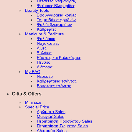
Πετσέτες Ντεμακιγιάζ
Ψεύτικες Βλεφαρίδες
Beauty Tools
Σφουγγαράκια konjac
Τσιμπιδάκια φρυδιών
Ψαλίδι βλεφαρίδων
Καθρέφτες
Manicure & Pedicure
Ψαλιδάκια
Νυχοκόπτες
Λίμες
Ξυλάκια
Ράσπες και Καλοκόφτες
Πένσες
Διάφορα
My BAG
Νεσεσέρ
Καθρεφτάκια τσάντας
Βούρτσες τσάντας
Gifts & Offers
Mini size
Special Price
Αρώματα Sales
Μακιγιάζ Sales
Περιποίηση Προσώπου Sales
Περιποίηση Σώματος Sales
Αξεσουάρ Sales