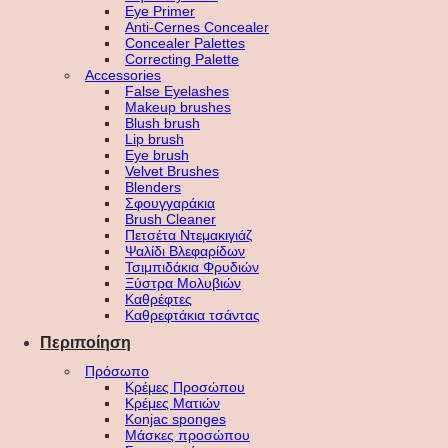
Eye Primer
Anti-Cernes Concealer
Concealer Palettes
Correcting Palette
Accessories
False Eyelashes
Makeup brushes
Blush brush
Lip brush
Eye brush
Velvet Brushes
Blenders
Σφουγγαράκια
Brush Cleaner
Πετσέτα Ντεμακιγιάζ
Ψαλίδι Βλεφαρίδων
Τσιμπιδάκια Φρυδιών
Ξύστρα Μολυβιών
Καθρέφτες
Καθρεφτάκια τσάντας
Περιποίηση
Πρόσωπο
Κρέμες Προσώπου
Κρέμες Ματιών
Konjac sponges
Μάσκες προσώπου