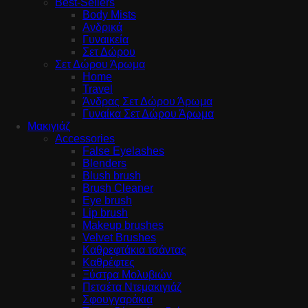
Best-Sellers
Body Mists
Ανδρικά
Γυναικεία
Σετ Δώρου
Σετ Δώρου Άρωμα
Home
Travel
Άνδρας Σετ Δώρου Άρωμα
Γυναίκα Σετ Δώρου Άρωμα
Μακιγιάζ
Accessories
False Eyelashes
Blenders
Blush brush
Brush Cleaner
Eye brush
Lip brush
Makeup brushes
Velvet Brushes
Καθρεφτάκια τσάντας
Καθρέφτες
Ξύστρα Μολυβιών
Πετσέτα Ντεμακιγιάζ
Σφουγγαράκια