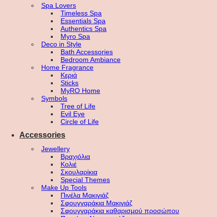
Spa Lovers
Timeless Spa
Essentials Spa
Authentics Spa
Myro Spa
Deco in Style
Bath Accessories
Bedroom Ambiance
Home Fragrance
Κεριά
Sticks
MyRO Home
Symbols
Tree of Life
Evil Eye
Circle of Life
Accessories
Jewellery
Βραχιόλια
Κολιέ
Σκουλαρίκια
Special Themes
Make Up Tools
Πινέλα Μακιγιάζ
Σφουγγαράκια Μακιγιάζ
Σφουγγαράκια καθαρισμού προσώπου