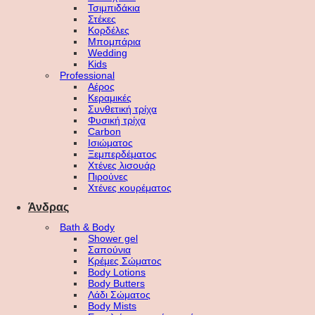
Τσιμπιδάκια
Στέκες
Κορδέλες
Μπομπάρια
Wedding
Kids
Professional
Αέρος
Κεραμικές
Συνθετική τρίχα
Φυσική τρίχα
Carbon
Ισιώματος
Ξεμπερδέματος
Χτένες λισουάρ
Πιρούνες
Χτένες κουρέματος
Άνδρας
Bath & Body
Shower gel
Σαπούνια
Κρέμες Σώματος
Body Lotions
Body Butters
Λάδι Σώματος
Body Mists