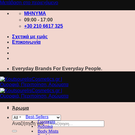
Μετάβαση στο περιεχόμενο
ΜΗΝΥΜΑ
09:00 - 17:00
+30 210 6617 325
Σχετικά με εμάς
Επικοινωνία
Everyday Brands For Everyday People.
Άρωμα
Best-Sellers
Γυναικεία
Αναζήτηση για:
Ανδρικά
Body Mists