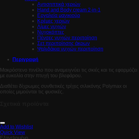
Αντισηπτικά χεριών
Hand and Body cream 2-in-1
Εργαλεία μανικιούρ
Κρέμες χεριών
Λίμες νυχιών
Νυχοκόπτες
Πένσες νυχιών περιποίηση
Σετ περιποίησης άκρων
Ψαλιδάκια νυχιών περιποίηση
Περιγραφή
Μακρόστενο πινέλο που αναμειγνύει τις σκιές και τις εφαρμόζει
με ευκολία στην πτυχή του βλεφάρου.
Διαθέτει δίχρωμες συνθετικές τρίχες σιλικόνης Polymax οι
οποίες μιμούνται τις φυσικές.
Σχετικά προϊόντα
Add to Wishlist
Quick View
Εξαντλημένο