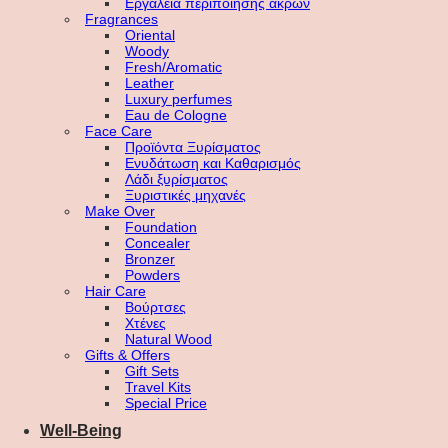
Εργαλεία περιποίησης άκρων
Fragrances
Oriental
Woody
Fresh/Aromatic
Leather
Luxury perfumes
Eau de Cologne
Face Care
Προϊόντα Ξυρίσματος
Ενυδάτωση και Καθαρισμός
Λάδι ξυρίσματος
Ξυριστικές μηχανές
Make Over
Foundation
Concealer
Bronzer
Powders
Hair Care
Βούρτσες
Χτένες
Natural Wood
Gifts & Offers
Gift Sets
Travel Kits
Special Price
Well-Being