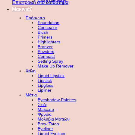
Reed Diffusers
Επιστροφή στο κατάστημα
Μακιγιάζ
Πρόσωπο
Foundation
Concealer
Blush
Primers
Highlighters
Bronzer
Powders
Compact
Setting Spray
Make Up Remover
Χείλη
Liquid Lipstick
Lipstick
Lipgloss
Lipliner
Μάτια
Eyeshadow Palettes
Σκιές
Mascara
Φρύδια
Μολύβια Ματιών
Brow Tatoo
Eyeliner
Liquid Eyeliner