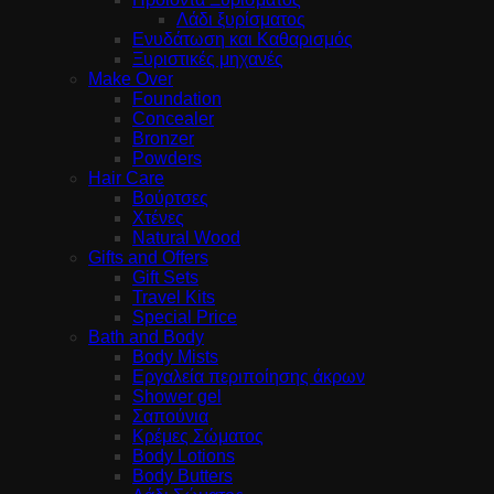
Λάδι ξυρίσματος
Ενυδάτωση και Καθαρισμός
Ξυριστικές μηχανές
Make Over
Foundation
Concealer
Bronzer
Powders
Hair Care
Βούρτσες
Χτένες
Natural Wood
Gifts and Offers
Gift Sets
Travel Kits
Special Price
Bath and Body
Body Mists
Εργαλεία περιποίησης άκρων
Shower gel
Σαπούνια
Κρέμες Σώματος
Body Lotions
Body Butters