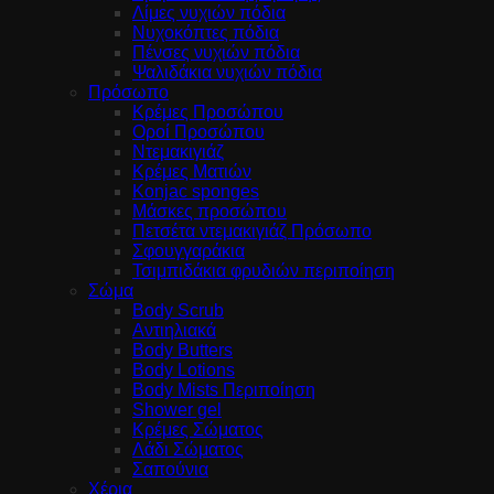
Λίμες νυχιών πόδια
Νυχοκόπτες πόδια
Πένσες νυχιών πόδια
Ψαλιδάκια νυχιών πόδια
Πρόσωπο
Κρέμες Προσώπου
Οροί Προσώπου
Ντεμακιγιάζ
Κρέμες Ματιών
Konjac sponges
Μάσκες προσώπου
Πετσέτα ντεμακιγιάζ Πρόσωπο
Σφουγγαράκια
Τσιμπιδάκια φρυδιών περιποίηση
Σώμα
Body Scrub
Αντιηλιακά
Body Butters
Body Lotions
Body Mists Περιποίηση
Shower gel
Κρέμες Σώματος
Λάδι Σώματος
Σαπούνια
Χέρια