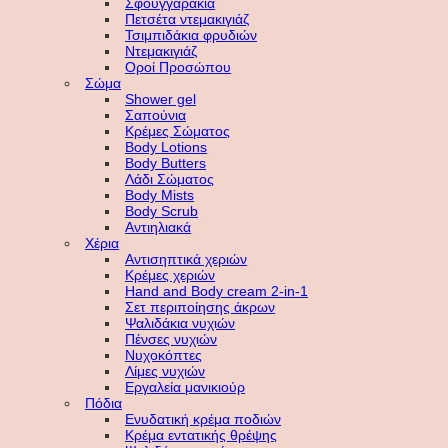
Σφουγγαράκια
Πετσέτα ντεμακιγιάζ
Τσιμπιδάκια φρυδιών
Ντεμακιγιάζ
Οροί Προσώπου
Σώμα
Shower gel
Σαπούνια
Κρέμες Σώματος
Body Lotions
Body Butters
Λάδι Σώματος
Body Mists
Body Scrub
Αντιηλιακά
Χέρια
Αντισηπτικά χεριών
Κρέμες χεριών
Hand and Body cream 2-in-1
Σετ περιποίησης άκρων
Ψαλιδάκια νυχιών
Πένσες νυχιών
Νυχοκόπτες
Λίμες νυχιών
Εργαλεία μανικιούρ
Πόδια
Ενυδατική κρέμα ποδιών
Κρέμα εντατικής θρέψης