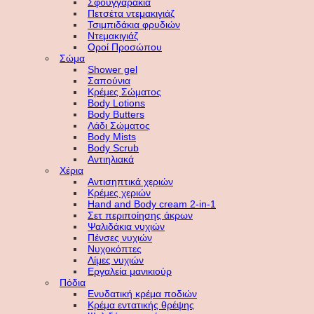
Σφουγγαράκια
Πετσέτα ντεμακιγιάζ
Τσιμπιδάκια φρυδιών
Ντεμακιγιάζ
Οροί Προσώπου
Σώμα
Shower gel
Σαπούνια
Κρέμες Σώματος
Body Lotions
Body Butters
Λάδι Σώματος
Body Mists
Body Scrub
Αντιηλιακά
Χέρια
Αντισηπτικά χεριών
Κρέμες χεριών
Hand and Body cream 2-in-1
Σετ περιποίησης άκρων
Ψαλιδάκια νυχιών
Πένσες νυχιών
Νυχοκόπτες
Λίμες νυχιών
Εργαλεία μανικιούρ
Πόδια
Ενυδατική κρέμα ποδιών
Κρέμα εντατικής θρέψης