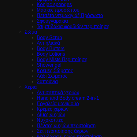
Konjac sponges
Μάσκες προσώπου
Πετσέτα ντεμακιγιάζ Πρόσωπο
Σφουγγαράκια
Τσιμπιδάκια φρυδιών περιποίηση
Σώμα
Body Scrub
Αντιηλιακά
Body Butters
Body Lotions
Body Mists Περιποίηση
Shower gel
Κρέμες Σώματος
Λάδι Σώματος
Σαπούνια
Χέρια
Αντισηπτικά χεριών
Hand and Body cream 2-in-1
Εργαλεία μανικιούρ
Κρέμες χεριών
Λίμες νυχιών
Νυχοκόπτες
Πένσες νυχιών περιποίηση
Σετ περιποίησης άκρων
Ψαλιδάκια νυχιών περιποίηση