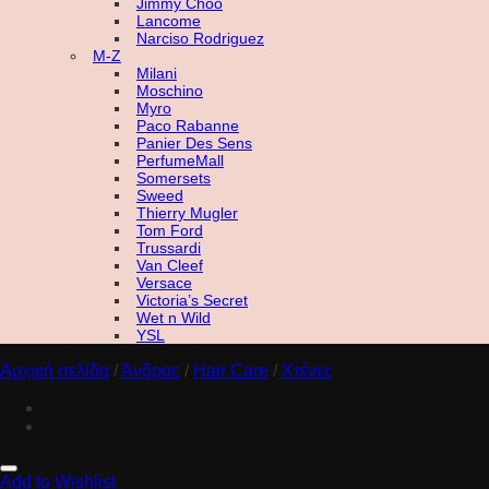
Jimmy Choo
Lancome
Narciso Rodriguez
M-Z
Milani
Moschino
Myro
Paco Rabanne
Panier Des Sens
PerfumeMall
Somersets
Sweed
Thierry Mugler
Tom Ford
Trussardi
Van Cleef
Versace
Victoria’s Secret
Wet n Wild
YSL
Αρχική σελίδα
/
Άνδρας
/
Hair Care
/
Χτένες
Add to Wishlist