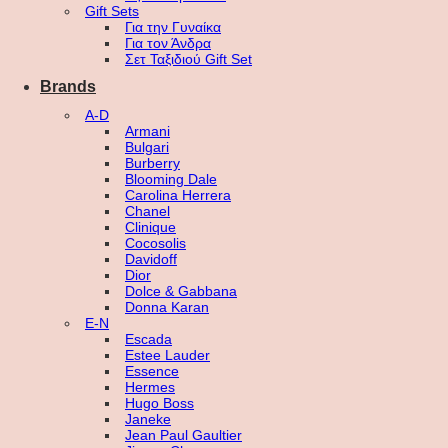
Gift Sets
Για την Γυναίκα
Για τον Άνδρα
Σετ Ταξιδιού Gift Set
Brands
A-D
Armani
Bulgari
Burberry
Blooming Dale
Carolina Herrera
Chanel
Clinique
Cocosolis
Davidoff
Dior
Dolce & Gabbana
Donna Karan
E-N
Escada
Estee Lauder
Essence
Hermes
Hugo Boss
Janeke
Jean Paul Gaultier