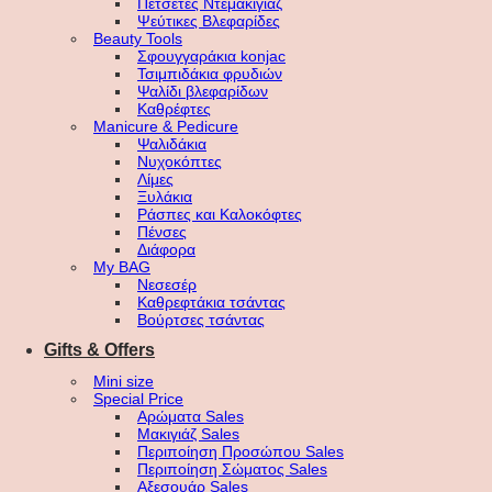
Πετσέτες Ντεμακιγιάζ
Ψεύτικες Βλεφαρίδες
Beauty Tools
Σφουγγαράκια konjac
Τσιμπιδάκια φρυδιών
Ψαλίδι βλεφαρίδων
Καθρέφτες
Manicure & Pedicure
Ψαλιδάκια
Νυχοκόπτες
Λίμες
Ξυλάκια
Ράσπες και Καλοκόφτες
Πένσες
Διάφορα
My BAG
Νεσεσέρ
Καθρεφτάκια τσάντας
Βούρτσες τσάντας
Gifts & Offers
Mini size
Special Price
Αρώματα Sales
Μακιγιάζ Sales
Περιποίηση Προσώπου Sales
Περιποίηση Σώματος Sales
Αξεσουάρ Sales