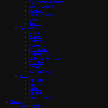
Eyeshadow Palettes
Liquid Eyeliner
Mascara
Μολύβια Ματιών
Σκιές
Φρύδια
Πρόσωπο
Blush
Bronzer
Compact
Concealer
Foundation
Highlighters
Make Up Remover
Powders
Primers
Setting Spray
Χείλη
Lip Balm
Lipgloss
Lipliner
Lipstick
Liquid Lipstick
Μαλλιά
Professional