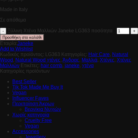
Made in Italy
Σε απόθεμα
Ξύλινη Χτένα Μαλλιών Janeke LG363 ποσότητα
Προσθήκη στο καλάθι
Εταιρία:
Janeke
Add to Wishlist
Κωδικός προϊόντος:
LG363
Κατηγορίες:
Hair Care
,
Natural
Wood
,
Natural Wood χτένες
,
Άνδρας
,
Μαλλιά
,
Χτένες
,
Χτένες
Μαλλιών
Ετικέτες:
hair comb
,
janeke
,
χτένα
Κατηγορίες προϊόντων
Best Seller
Tik Tok Made Me Buy It
Vegan
Influencer Faves
Περιποίηση Άκρων
Βερνίκια Νυχιών
Χωρίς κατηγορία
Cruelty Free
Vegan
Accessories
Jewellery