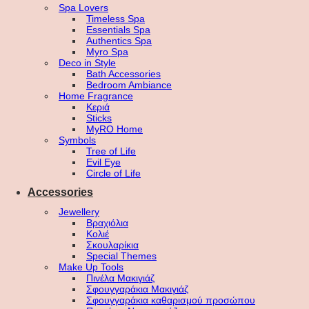
Spa Lovers
Timeless Spa
Essentials Spa
Authentics Spa
Myro Spa
Deco in Style
Bath Accessories
Bedroom Ambiance
Home Fragrance
Κεριά
Sticks
MyRO Home
Symbols
Tree of Life
Evil Eye
Circle of Life
Accessories
Jewellery
Βραχιόλια
Κολιέ
Σκουλαρίκια
Special Themes
Make Up Tools
Πινέλα Μακιγιάζ
Σφουγγαράκια Μακιγιάζ
Σφουγγαράκια καθαρισμού προσώπου