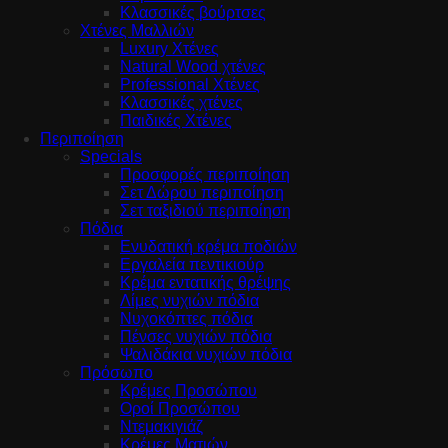
Κλασσικές βούρτσες
Χτένες Μαλλιών
Luxury Χτένες
Natural Wood χτένες
Professional Χτένες
Κλασσικές χτένες
Παιδικές Χτένες
Περιποίηση
Specials
Προσφορές περιποίηση
Σετ Δώρου περιποίηση
Σετ ταξιδιού περιποίηση
Πόδια
Ενυδατική κρέμα ποδιών
Εργαλεία πεντικιούρ
Κρέμα εντατικής θρέψης
Λίμες νυχιών πόδια
Νυχοκόπτες πόδια
Πένσες νυχιών πόδια
Ψαλιδάκια νυχιών πόδια
Πρόσωπο
Κρέμες Προσώπου
Οροί Προσώπου
Ντεμακιγιάζ
Κρέμες Ματιών