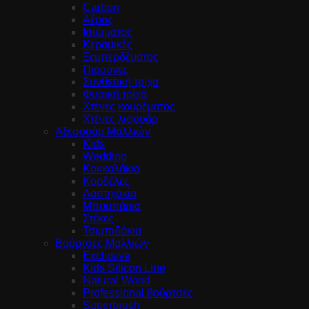
Carbon
Αέρος
Ισιώματος
Κεραμικές
Ξεμπερδέματος
Πιρούνες
Συνθετική τρίχα
Φυσική τρίχα
Χτένες κουρέματος
Χτένες λισουάρ
Αξεσουάρ Μαλλιών
Kids
Wedding
Κοκκαλάκια
Κορδέλες
Λαστιχάκια
Μπομπάρια
Στέκες
Τσιμπιδάκια
Βούρτσες Μαλλιών
Exclusive
Kids Silicon Line
Natural Wood
Professional βούρτσες
Superbrush