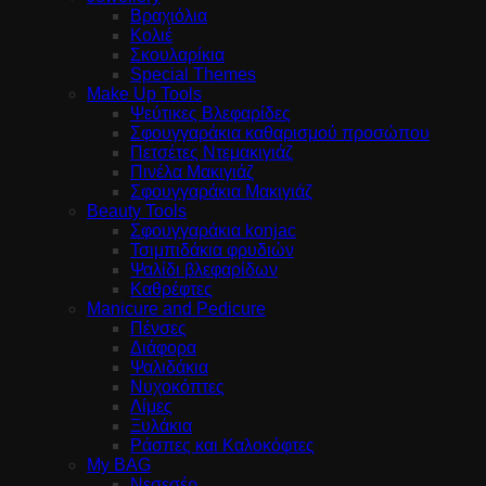
Βραχιόλια
Κολιέ
Σκουλαρίκια
Special Themes
Make Up Tools
Ψεύτικες Βλεφαρίδες
Σφουγγαράκια καθαρισμού προσώπου
Πετσέτες Ντεμακιγιάζ
Πινέλα Μακιγιάζ
Σφουγγαράκια Μακιγιάζ
Beauty Tools
Σφουγγαράκια konjac
Τσιμπιδάκια φρυδιών
Ψαλίδι βλεφαρίδων
Καθρέφτες
Manicure and Pedicure
Πένσες
Διάφορα
Ψαλιδάκια
Νυχοκόπτες
Λίμες
Ξυλάκια
Ράσπες και Καλοκόφτες
My BAG
Νεσεσέρ