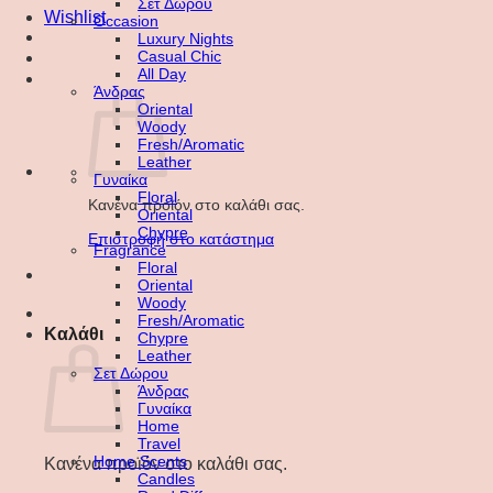
Σετ Δώρου
Wishlist
Occasion
Luxury Nights
Casual Chic
All Day
Άνδρας
Oriental
Woody
Fresh/Aromatic
Leather
Γυναίκα
Floral
Κανένα προϊόν στο καλάθι σας.
Oriental
Chypre
Επιστροφή στο κατάστημα
Fragrance
Floral
Oriental
Woody
Fresh/Aromatic
Καλάθι
Chypre
Leather
Σετ Δώρου
Άνδρας
Γυναίκα
Home
Travel
Home Scents
Κανένα προϊόν στο καλάθι σας.
Candles