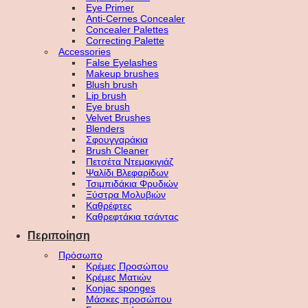
Eye Primer
Anti-Cernes Concealer
Concealer Palettes
Correcting Palette
Accessories
False Eyelashes
Makeup brushes
Blush brush
Lip brush
Eye brush
Velvet Brushes
Blenders
Σφουγγαράκια
Brush Cleaner
Πετσέτα Ντεμακιγιάζ
Ψαλίδι Βλεφαρίδων
Τσιμπιδάκια Φρυδιών
Ξύστρα Μολυβιών
Καθρέφτες
Καθρεφτάκια τσάντας
Περιποίηση
Πρόσωπο
Κρέμες Προσώπου
Κρέμες Ματιών
Konjac sponges
Μάσκες προσώπου