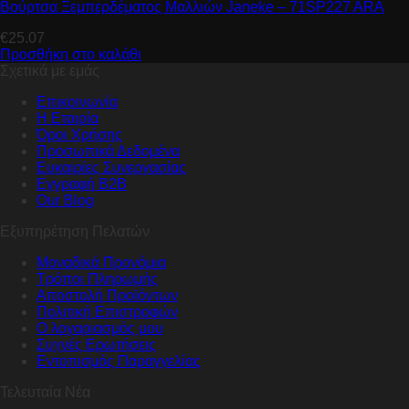
Βούρτσα Ξεμπερδέματος Μαλλιών Janeke – 71SP227 ARA
€
25.07
Προσθήκη στο καλάθι
Σχετικά με εμάς
Επικοινωνία
Η Εταιρία
Όροι Χρήσης
Προσωπικά Δεδομένα
Ευκαιρίες Συνεργασίας
Εγγραφή B2B
Our Blog
Εξυπηρέτηση Πελατών
Μοναδικά Προνόμια
Τρόποι Πληρωμής
Αποστολή Προϊόντων
Πολιτική Επιστροφών
Ο λογαριασμός μου
Συχνές Ερωτήσεις
Εντοπισμός Παραγγελίας
Τελευταία Νέα