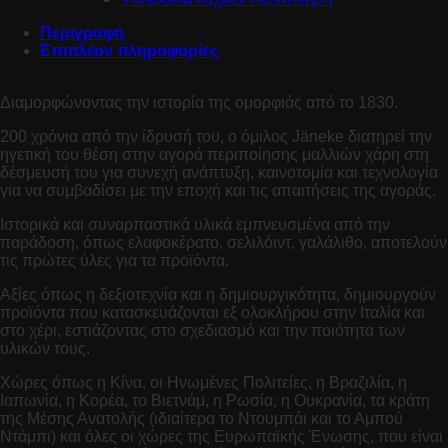
Περιγραφή
Επιπλέον πληροφορίες
Διαμορφώνοντας την ιστορία της ομορφιάς από το 1830.
200 χρόνια από την ίδρυσή του, ο όμιλος Jäneke διατηρεί την
ηγετική του θέση στην αγορά περιποίησης μαλλιών χάρη στη
δέσμευσή του για συνεχή ανάπτυξη, καινοτομία και τεχνολογία
για να συμβαδίσει με την εποχή και τις απαιτήσεις της αγοράς.
Ιστορικά και συναρπαστικά υλικά εμπνευσμένα από την
παράδοση, όπως ελαφοκέρατο, σελιλόιντ, γαλάλιθο, αποτελούν
τις πρώτες ύλες για τα προϊόντα.
Αξίες όπως η δεξιοτεχνία και η δημιουργικότητα, δημιουργούν
προϊόντα που κατασκευάζονται εξ ολοκλήρου στην Ιταλία και
στο χέρι, εστιάζοντας στο σχεδιασμό και την ποιότητα των
υλικών τους.
Χώρες όπως η Κίνα, οι Ηνωμένες Πολιτείες, η Βραζιλία, η
Ιαπωνία, η Κορέα, το Βιετνάμ, η Ρωσία, η Ουκρανία, τα κράτη
της Μέσης Ανατολής (ιδιαίτερα το Ντουμπάι και το Αμπού
Ντάμπι) και όλες οι χώρες της Ευρωπαϊκής Ένωσης, που είναι