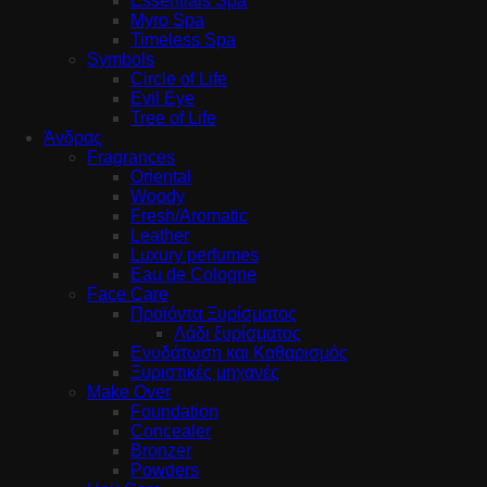
Essentials Spa
Myro Spa
Timeless Spa
Symbols
Circle of Life
Evil Eye
Tree of Life
Άνδρας
Fragrances
Oriental
Woody
Fresh/Aromatic
Leather
Luxury perfumes
Eau de Cologne
Face Care
Προϊόντα Ξυρίσματος
Λάδι ξυρίσματος
Ενυδάτωση και Καθαρισμός
Ξυριστικές μηχανές
Make Over
Foundation
Concealer
Bronzer
Powders