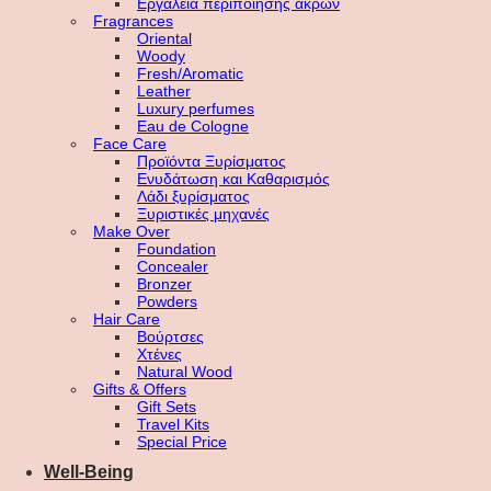
Εργαλεία περιποίησης άκρων
Fragrances
Oriental
Woody
Fresh/Aromatic
Leather
Luxury perfumes
Eau de Cologne
Face Care
Προϊόντα Ξυρίσματος
Ενυδάτωση και Καθαρισμός
Λάδι ξυρίσματος
Ξυριστικές μηχανές
Make Over
Foundation
Concealer
Bronzer
Powders
Hair Care
Βούρτσες
Χτένες
Natural Wood
Gifts & Offers
Gift Sets
Travel Kits
Special Price
Well-Being