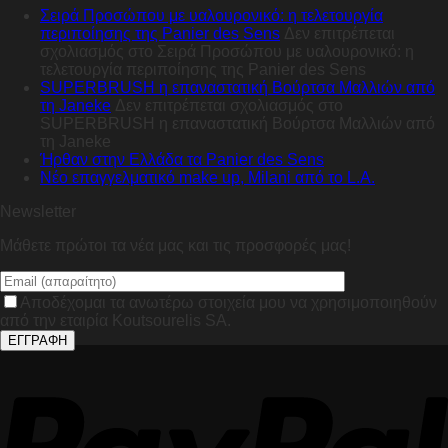
Σειρά Προσώπου με υαλουρονικό: η τελετουργία
περιποίησης της Panier des Sens
Δεν επιτρέπεται
σχολιασμός
στο Σειρά Προσώπου με υαλουρονικό: η
τελετουργία περιποίησης της Panier des Sens
SUPERBRUSH η επαναστατική Βούρτσα Μαλλιών από
τη Janeke
Δεν επιτρέπεται σχολιασμός
στο
SUPERBRUSH η επαναστατική Βούρτσα Μαλλιών από
τη Janeke
Ήρθαν στην Ελλάδα τα Panier des Sens
Nέο επαγγελματικό make up, Milani από το L.A.
Newsletter
Μάθετε πρώτοι τα νέα μας και τις προσφορές μας!
Αποδέχομαι τα ανωτέρω στοιχεία μου να χρησιμοποιηθούν
από την εταιρία Koutsourelis SA.