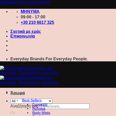
Μετάβαση στο περιεχόμενο
ΜΗΝΥΜΑ
09:00 - 17:00
+30 210 6617 325
Σχετικά με εμάς
Επικοινωνία
Everyday Brands For Everyday People.
Άρωμα
Best-Sellers
Γυναικεία
Αναζήτηση για:
Ανδρικά
Body Mists