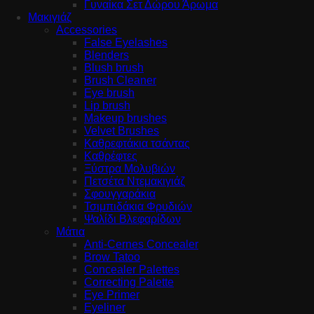
Γυναίκα Σετ Δώρου Άρωμα
Μακιγιάζ
Accessories
False Eyelashes
Blenders
Blush brush
Brush Cleaner
Eye brush
Lip brush
Makeup brushes
Velvet Brushes
Καθρεφτάκια τσάντας
Καθρέφτες
Ξύστρα Μολυβιών
Πετσέτα Ντεμακιγιάζ
Σφουγγαράκια
Τσιμπιδάκια Φρυδιών
Ψαλίδι Βλεφαρίδων
Μάτια
Anti-Cernes Concealer
Brow Tatoo
Concealer Palettes
Correcting Palette
Eye Primer
Eyeliner