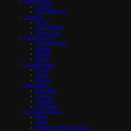
Home Scents
Candles
Reed Diffusers
Occasion
All Day
Luxury Nights
Casual Chic
Άνδρας Άρωμα
Fresh/Aromatic
Leather
Oriental
Woody
Γυναίκα Άρωμα
Chypre
Floral
Oriental
Best-Sellers
Body Mists
Ανδρικά
Γυναικεία
Σετ Δώρου
Σετ Δώρου Άρωμα
Home
Travel
Άνδρας Σετ Δώρου Άρωμα