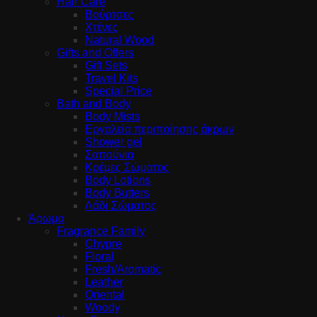
Hair Care
Βούρτσες
Χτένες
Natural Wood
Gifts and Offers
Gift Sets
Travel Kits
Special Price
Bath and Body
Body Mists
Εργαλεία περιποίησης άκρων
Shower gel
Σαπούνια
Κρέμες Σώματος
Body Lotions
Body Butters
Λάδι Σώματος
Άρωμα
Fragrance Family
Chypre
Floral
Fresh/Aromatic
Leather
Oriental
Woody