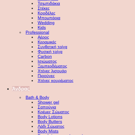
Τσιμπιδάκια
Στέκες
Κορδέλες
Μπομπάρια
Wedding
Kids
Professional
Αέρος
Κεραμικές
Συνθετική τρίχα
Φυσική τρίχα
Carbon
Ισιώματος
Ξεμπερδέματος
Χτένες λισουάρ
Πιρούνες
Χτένες κουρέματος
Άνδρας
Bath & Body
Shower gel
Σαπούνια
Κρέμες Σώματος
Body Lotions
Body Butters
Λάδι Σώματος
Body Mists