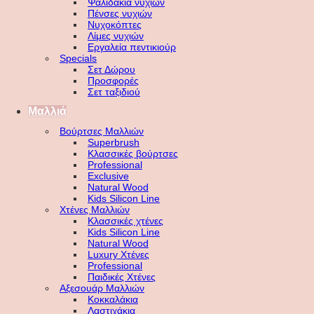
Ψαλιδάκια νυχιών
Πένσες νυχιών
Νυχοκόπτες
Λίμες νυχιών
Εργαλεία πεντικιούρ
Specials
Σετ Δώρου
Προσφορές
Σετ ταξιδιού
Μαλλιά
Βούρτσες Μαλλιών
Superbrush
Κλασσικές βούρτσες
Professional
Exclusive
Natural Wood
Kids Silicon Line
Χτένες Μαλλιών
Κλασσικές χτένες
Kids Silicon Line
Natural Wood
Luxury Χτένες
Professional
Παιδικές Χτένες
Αξεσουάρ Μαλλιών
Κοκκαλάκια
Λαστιχάκια