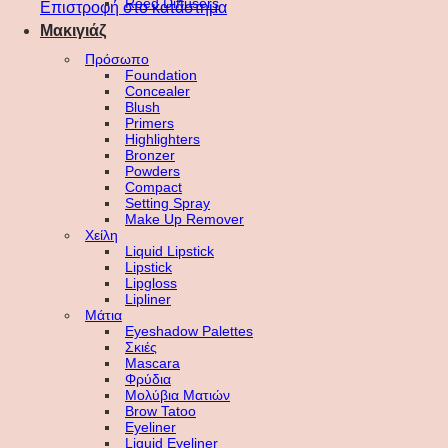
Reed Diffusers
Επιστροφή στο κατάστημα
Μακιγιάζ
Πρόσωπο
Foundation
Concealer
Blush
Primers
Highlighters
Bronzer
Powders
Compact
Setting Spray
Make Up Remover
Χείλη
Liquid Lipstick
Lipstick
Lipgloss
Lipliner
Μάτια
Eyeshadow Palettes
Σκιές
Mascara
Φρύδια
Μολύβια Ματιών
Brow Tatoo
Eyeliner
Liquid Eyeliner