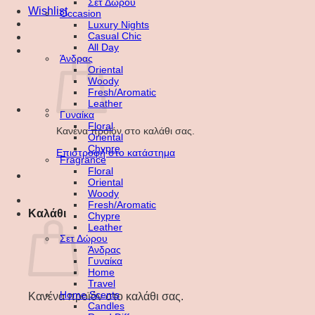
Σετ Δώρου
Wishlist
Occasion
Luxury Nights
Casual Chic
All Day
Άνδρας
Oriental
Woody
Fresh/Aromatic
Leather
Γυναίκα
Floral
Κανένα προϊόν στο καλάθι σας.
Oriental
Chypre
Επιστροφή στο κατάστημα
Fragrance
Floral
Oriental
Woody
Fresh/Aromatic
Καλάθι
Chypre
Leather
Σετ Δώρου
Άνδρας
Γυναίκα
Home
Travel
Home Scents
Κανένα προϊόν στο καλάθι σας.
Candles