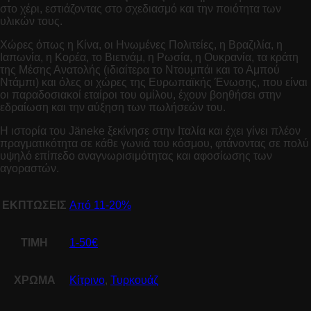
στο χέρι, εστιάζοντας στο σχεδιασμό και την ποιότητα των
υλικών τους.
Χώρες όπως η Κίνα, οι Ηνωμένες Πολιτείες, η Βραζιλία, η
Ιαπωνία, η Κορέα, το Βιετνάμ, η Ρωσία, η Ουκρανία, τα κράτη
της Μέσης Ανατολής (ιδιαίτερα το Ντουμπάι και το Αμπού
Ντάμπι) και όλες οι χώρες της Ευρωπαϊκής Ένωσης, που είναι
οι παραδοσιακοί εταίροι του ομίλου,
έχουν βοηθήσει στην
εδραίωση και την αύξηση των πωλήσεών του.
Η ιστορία του Jäneke ξεκίνησε στην Ιταλία και έχει γίνει πλέον
πραγματικότητα σε κάθε γωνιά του κόσμου, φτάνοντας σε πολύ
υψηλό επίπεδο αναγνωρισιμότητας και αφοσίωσης των
αγοραστών.
ΕΚΠΤΩΣΕΙΣ
Από 11-20%
ΤΙΜΗ
1-50€
ΧΡΩΜΑ
Κίτρινο
,
Τυρκουάζ