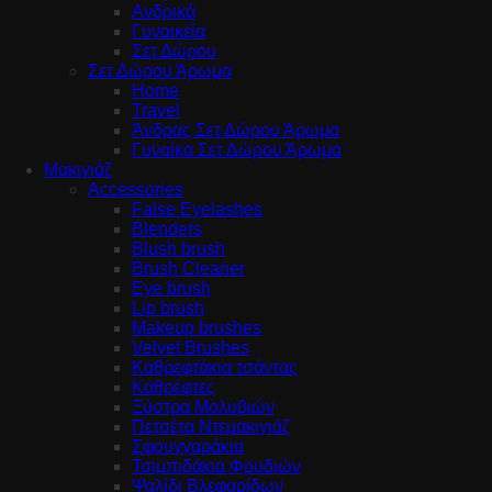
Ανδρικά
Γυναικεία
Σετ Δώρου
Σετ Δώρου Άρωμα
Home
Travel
Άνδρας Σετ Δώρου Άρωμα
Γυναίκα Σετ Δώρου Άρωμα
Μακιγιάζ
Accessories
False Eyelashes
Blenders
Blush brush
Brush Cleaner
Eye brush
Lip brush
Makeup brushes
Velvet Brushes
Καθρεφτάκια τσάντας
Καθρέφτες
Ξύστρα Μολυβιών
Πετσέτα Ντεμακιγιάζ
Σφουγγαράκια
Τσιμπιδάκια Φρυδιών
Ψαλίδι Βλεφαρίδων