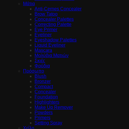
Μάτια
Anti-Cernes Concealer
Brow Tatoo
Concealer Palettes
Correcting Palette
Eye Primer
Eyeliner
Eyeshadow Palettes
Liquid Eyeliner
Mascara
Μολύβια Ματιών
Σκιές
Φρύδια
Πρόσωπο
Blush
Bronzer
Compact
Concealer
Foundation
Highlighters
Make Up Remover
Powders
Primers
Setting Spray
Χείλη