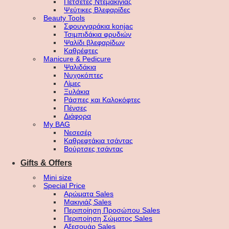
Πετσέτες Ντεμακιγιάζ
Ψεύτικες Βλεφαρίδες
Beauty Tools
Σφουγγαράκια konjac
Τσιμπιδάκια φρυδιών
Ψαλίδι βλεφαρίδων
Καθρέφτες
Manicure & Pedicure
Ψαλιδάκια
Νυχοκόπτες
Λίμες
Ξυλάκια
Ράσπες και Καλοκόφτες
Πένσες
Διάφορα
My BAG
Νεσεσέρ
Καθρεφτάκια τσάντας
Βούρτσες τσάντας
Gifts & Offers
Mini size
Special Price
Αρώματα Sales
Μακιγιάζ Sales
Περιποίηση Προσώπου Sales
Περιποίηση Σώματος Sales
Αξεσουάρ Sales