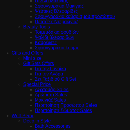
Πινέλα Μακιγιάζ
Σφουγγαράκια Μακιγιάζ
Ψεύτικες Βλεφαρίδες
Σφουγγαράκια καθαρισμού προσώπου
Πετσέτες Ντεμακιγιάζ
Beauty Tools
Τσιμπιδάκια φρυδιών
Ψαλίδι βλεφαρίδων
Καθρέφτες
Σφουγγαράκια konjac
Gifts and Offers
Mini size
Gift Sets Offers
Για την Γυναίκα
Για τον Άνδρα
Σετ Ταξιδιού Gift Set
Special Price
Αξεσουάρ Sales
Αρώματα Sales
Μακιγιάζ Sales
Περιποίηση Προσώπου Sales
Περιποίηση Σώματος Sales
Well-Being
Deco in Style
Bath Accessories