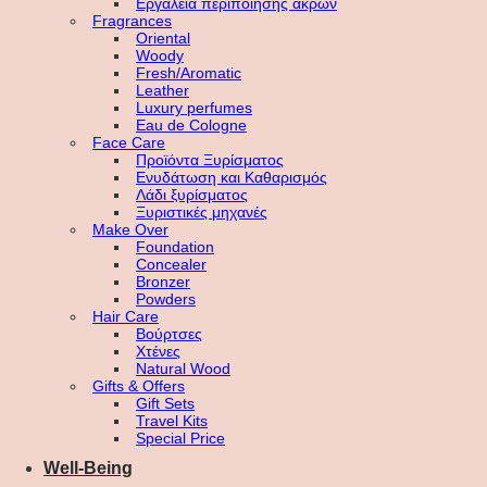
Εργαλεία περιποίησης άκρων
Fragrances
Oriental
Woody
Fresh/Aromatic
Leather
Luxury perfumes
Eau de Cologne
Face Care
Προϊόντα Ξυρίσματος
Ενυδάτωση και Καθαρισμός
Λάδι ξυρίσματος
Ξυριστικές μηχανές
Make Over
Foundation
Concealer
Bronzer
Powders
Hair Care
Βούρτσες
Χτένες
Natural Wood
Gifts & Offers
Gift Sets
Travel Kits
Special Price
Well-Being