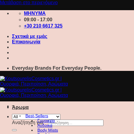
Μετάβαση στο περιεχόμενο
ΜΗΝΥΜΑ
09:00 - 17:00
+30 210 6617 325
Σχετικά με εμάς
Επικοινωνία
Everyday Brands For Everyday People.
Άρωμα
Best-Sellers
Γυναικεία
Αναζήτηση για:
Ανδρικά
Body Mists