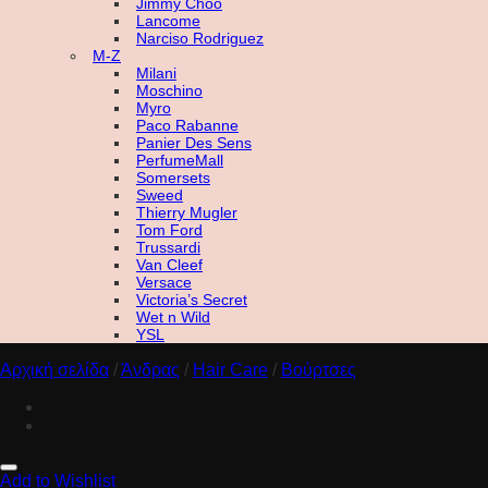
Jimmy Choo
Lancome
Narciso Rodriguez
M-Z
Milani
Moschino
Myro
Paco Rabanne
Panier Des Sens
PerfumeMall
Somersets
Sweed
Thierry Mugler
Tom Ford
Trussardi
Van Cleef
Versace
Victoria’s Secret
Wet n Wild
YSL
Αρχική σελίδα
/
Άνδρας
/
Hair Care
/
Βούρτσες
Add to Wishlist