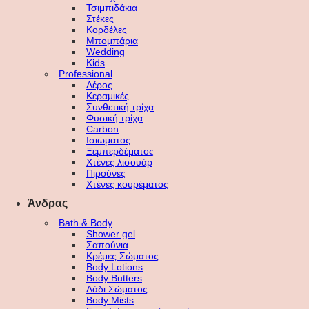
Τσιμπιδάκια
Στέκες
Κορδέλες
Μπομπάρια
Wedding
Kids
Professional
Αέρος
Κεραμικές
Συνθετική τρίχα
Φυσική τρίχα
Carbon
Ισιώματος
Ξεμπερδέματος
Χτένες λισουάρ
Πιρούνες
Χτένες κουρέματος
Άνδρας
Bath & Body
Shower gel
Σαπούνια
Κρέμες Σώματος
Body Lotions
Body Butters
Λάδι Σώματος
Body Mists