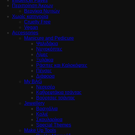
Influencer Faves
Περιποίηση Άκρων
Βερνίκια Νυχιών
Χωρίς κατηγορία
Cruelty Free
Vegan
Accessories
Manicure and Pedicure
Ψαλιδάκια
Νυχοκόπτες
Λίμες
Ξυλάκια
Ράσπες και Καλοκόφτες
Πένσες
Διάφορα
My BAG
Νεσεσέρ
Καθρεφτάκια τσάντας
Βούρτσες τσάντας
Jewellery
Βραχιόλια
Κολιέ
Σκουλαρίκια
Special Themes
Make Up Tools