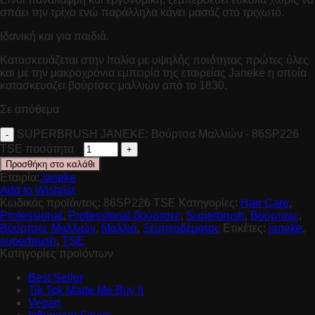
σπάει την τρίχα ενώ παράλληλα κάνει μασάζ στο τριχωτό.
Ιδανική και για παιδιά.
Κατασκευάζεται στην Ιταλία με υψηλής ποιότητας πρώτες ύλες
και με την μακροχρόνια εμπειρία της εταιρείας Janeke η οποία
κατασκευάζει βούρτσες μαλλιών από το 1830.
Σε απόθεμα
SUPERBRUSH JANEKE: Βούρτσα Μαλλιών - 86SP226
TSE ποσότητα
Προσθήκη στο καλάθι
Εταιρία:
Janeke
Add to Wishlist
Κωδικός προϊόντος:
86SP226 TSE
Κατηγορίες:
Hair Care
,
Professional
,
Professional βούρτσες
,
Superbrush
,
Βούρτσες
,
Βούρτσες Μαλλιών
,
Μαλλιά
,
Ξεμπερδέματος
Ετικέτες:
janeke
,
superbrush
,
TSE
Κατηγορίες προϊόντων
Best Seller
Tik Tok Made Me Buy It
Vegan