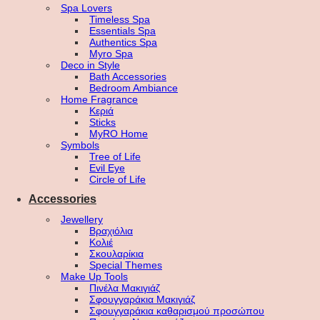
Spa Lovers
Timeless Spa
Essentials Spa
Authentics Spa
Myro Spa
Deco in Style
Bath Accessories
Bedroom Ambiance
Home Fragrance
Κεριά
Sticks
MyRO Home
Symbols
Tree of Life
Evil Eye
Circle of Life
Accessories
Jewellery
Βραχιόλια
Κολιέ
Σκουλαρίκια
Special Themes
Make Up Tools
Πινέλα Μακιγιάζ
Σφουγγαράκια Μακιγιάζ
Σφουγγαράκια καθαρισμού προσώπου