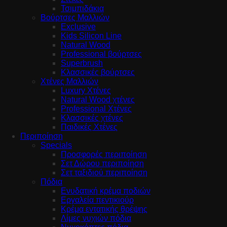
Τσιμπιδάκια
Βούρτσες Μαλλιών
Exclusive
Kids Silicon Line
Natural Wood
Professional βούρτσες
Superbrush
Κλασσικές βούρτσες
Χτένες Μαλλιών
Luxury Χτένες
Natural Wood χτένες
Professional Χτένες
Κλασσικές χτένες
Παιδικές Χτένες
Περιποίηση
Specials
Προσφορές περιποίηση
Σετ Δώρου περιποίηση
Σετ ταξιδιού περιποίηση
Πόδια
Ενυδατική κρέμα ποδιών
Εργαλεία πεντικιούρ
Κρέμα εντατικής θρέψης
Λίμες νυχιών πόδια