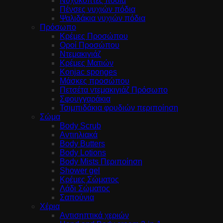
Νυχοκόπτες πόδια
Πένσες νυχιών πόδια
Ψαλιδάκια νυχιών πόδια
Πρόσωπο
Κρέμες Προσώπου
Οροί Προσώπου
Ντεμακιγιάζ
Κρέμες Ματιών
Konjac sponges
Μάσκες προσώπου
Πετσέτα ντεμακιγιάζ Πρόσωπο
Σφουγγαράκια
Τσιμπιδάκια φρυδιών περιποίηση
Σώμα
Body Scrub
Αντιηλιακά
Body Butters
Body Lotions
Body Mists Περιποίηση
Shower gel
Κρέμες Σώματος
Λάδι Σώματος
Σαπούνια
Χέρια
Αντισηπτικά χεριών