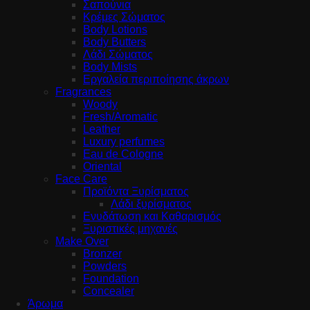
Σαπούνια
Κρέμες Σώματος
Body Lotions
Body Butters
Λάδι Σώματος
Body Mists
Εργαλεία περιποίησης άκρων
Fragrances
Woody
Fresh/Aromatic
Leather
Luxury perfumes
Eau de Cologne
Oriental
Face Care
Προϊόντα Ξυρίσματος
Λάδι ξυρίσματος
Ενυδάτωση και Καθαρισμός
Ξυριστικές μηχανές
Make Over
Bronzer
Powders
Foundation
Concealer
Άρωμα