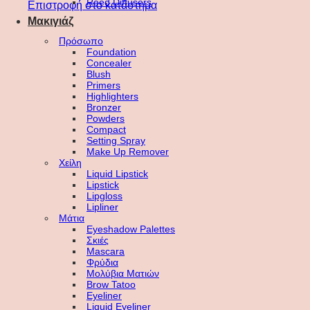
Reed Diffusers
Επιστροφή στο κατάστημα
Μακιγιάζ
Πρόσωπο
Foundation
Concealer
Blush
Primers
Highlighters
Bronzer
Powders
Compact
Setting Spray
Make Up Remover
Χείλη
Liquid Lipstick
Lipstick
Lipgloss
Lipliner
Μάτια
Eyeshadow Palettes
Σκιές
Mascara
Φρύδια
Μολύβια Ματιών
Brow Tatoo
Eyeliner
Liquid Eyeliner