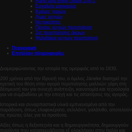
Hand and Body cream 2-in-1
Εργαλεία μανικιούρ
Κρέμες χεριών
Λίμες νυχιών
Νυχοκόπτες
Πένσες νυχιών περιποίηση
Σετ περιποίησης άκρων
Ψαλιδάκια νυχιών περιποίηση
Περιγραφή
Επιπλέον πληροφορίες
Διαμορφώνοντας την ιστορία της ομορφιάς από το 1830.
200 χρόνια από την ίδρυσή του, ο όμιλος Jäneke διατηρεί την
ηγετική του θέση στην αγορά περιποίησης μαλλιών χάρη στη
δέσμευσή του για συνεχή ανάπτυξη, καινοτομία και τεχνολογία
για να συμβαδίσει με την εποχή και τις απαιτήσεις της αγοράς.
Ιστορικά και συναρπαστικά υλικά εμπνευσμένα από την
παράδοση, όπως ελαφοκέρατο, σελιλόιντ, γαλάλιθο, αποτελούν
τις πρώτες ύλες για τα προϊόντα.
Αξίες όπως η δεξιοτεχνία και η δημιουργικότητα, δημιουργούν
προϊόντα που κατασκευάζονται εξ ολοκλήρου στην Ιταλία και