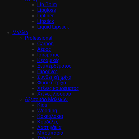
Lip Balm
Lipgloss
Lipliner
Lipstick
Liquid Lipstick
Μαλλιά
Professional
Carbon
Αέρος
Ισιώματος
Κεραμικές
Ξεμπερδέματος
Πιρούνες
Συνθετική τρίχα
Φυσική τρίχα
Χτένες κουρέματος
Χτένες λισουάρ
Αξεσουάρ Μαλλιών
Kids
Wedding
Κοκκαλάκια
Κορδέλες
Λαστιχάκια
Μπομπάρια
Στέκες