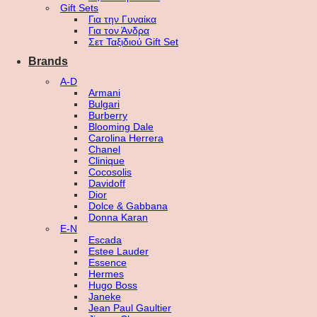
Gift Sets
Για την Γυναίκα
Για τον Άνδρα
Σετ Ταξιδιού Gift Set
Brands
A-D
Armani
Bulgari
Burberry
Blooming Dale
Carolina Herrera
Chanel
Clinique
Cocosolis
Davidoff
Dior
Dolce & Gabbana
Donna Karan
E-N
Escada
Estee Lauder
Essence
Hermes
Hugo Boss
Janeke
Jean Paul Gaultier