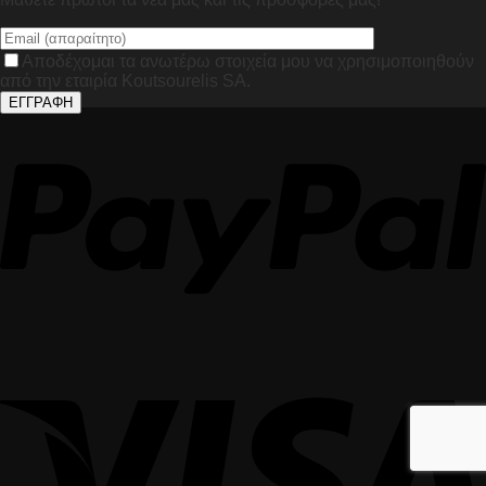
Αποδέχομαι τα ανωτέρω στοιχεία μου να χρησιμοποιηθούν
από την εταιρία Koutsourelis SA.