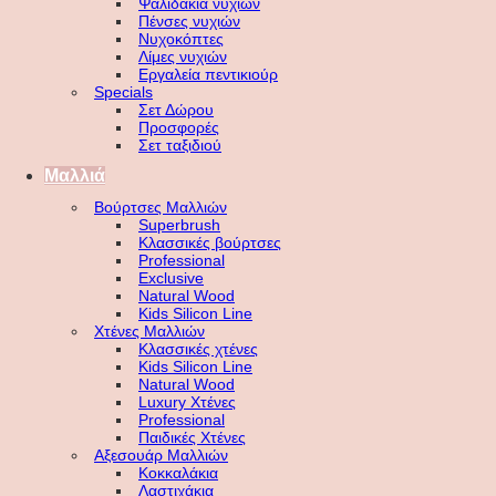
Ψαλιδάκια νυχιών
Πένσες νυχιών
Νυχοκόπτες
Λίμες νυχιών
Εργαλεία πεντικιούρ
Specials
Σετ Δώρου
Προσφορές
Σετ ταξιδιού
Μαλλιά
Βούρτσες Μαλλιών
Superbrush
Κλασσικές βούρτσες
Professional
Exclusive
Natural Wood
Kids Silicon Line
Χτένες Μαλλιών
Κλασσικές χτένες
Kids Silicon Line
Natural Wood
Luxury Χτένες
Professional
Παιδικές Χτένες
Αξεσουάρ Μαλλιών
Κοκκαλάκια
Λαστιχάκια