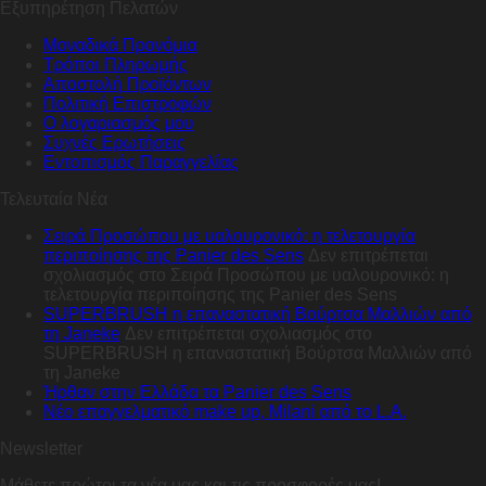
Εξυπηρέτηση Πελατών
Μοναδικά Προνόμια
Τρόποι Πληρωμής
Αποστολή Προϊόντων
Πολιτική Επιστροφών
Ο λογαριασμός μου
Συχνές Ερωτήσεις
Εντοπισμός Παραγγελίας
Τελευταία Νέα
Σειρά Προσώπου με υαλουρονικό: η τελετουργία
περιποίησης της Panier des Sens
Δεν επιτρέπεται
σχολιασμός
στο Σειρά Προσώπου με υαλουρονικό: η
τελετουργία περιποίησης της Panier des Sens
SUPERBRUSH η επαναστατική Βούρτσα Μαλλιών από
τη Janeke
Δεν επιτρέπεται σχολιασμός
στο
SUPERBRUSH η επαναστατική Βούρτσα Μαλλιών από
τη Janeke
Ήρθαν στην Ελλάδα τα Panier des Sens
Nέο επαγγελματικό make up, Milani από το L.A.
Newsletter
Μάθετε πρώτοι τα νέα μας και τις προσφορές μας!