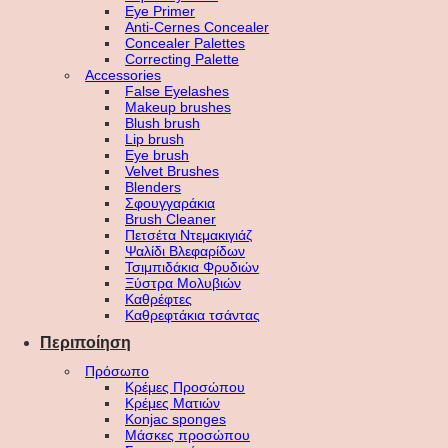
Eye Primer
Anti-Cernes Concealer
Concealer Palettes
Correcting Palette
Accessories
False Eyelashes
Makeup brushes
Blush brush
Lip brush
Eye brush
Velvet Brushes
Blenders
Σφουγγαράκια
Brush Cleaner
Πετσέτα Ντεμακιγιάζ
Ψαλίδι Βλεφαρίδων
Τσιμπιδάκια Φρυδιών
Ξύστρα Μολυβιών
Καθρέφτες
Καθρεφτάκια τσάντας
Περιποίηση
Πρόσωπο
Κρέμες Προσώπου
Κρέμες Ματιών
Konjac sponges
Μάσκες προσώπου