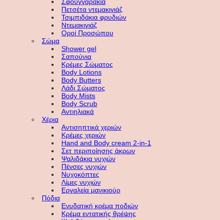
Σφουγγαράκια
Πετσέτα ντεμακιγιάζ
Τσιμπιδάκια φρυδιών
Ντεμακιγιάζ
Οροί Προσώπου
Σώμα
Shower gel
Σαπούνια
Κρέμες Σώματος
Body Lotions
Body Butters
Λάδι Σώματος
Body Mists
Body Scrub
Αντιηλιακά
Χέρια
Αντισηπτικά χεριών
Κρέμες χεριών
Hand and Body cream 2-in-1
Σετ περιποίησης άκρων
Ψαλιδάκια νυχιών
Πένσες νυχιών
Νυχοκόπτες
Λίμες νυχιών
Εργαλεία μανικιούρ
Πόδια
Ενυδατική κρέμα ποδιών
Κρέμα εντατικής θρέψης