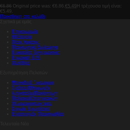
€
6.86
Original price was: €6.86.
€
5.49
Η τρέχουσα τιμή είναι:
€5.49.
Προσθήκη στο καλάθι
Σχετικά με εμάς
Επικοινωνία
Η Εταιρία
Όροι Χρήσης
Προσωπικά Δεδομένα
Ευκαιρίες Συνεργασίας
Εγγραφή B2B
Our Blog
Εξυπηρέτηση Πελατών
Μοναδικά Προνόμια
Τρόποι Πληρωμής
Αποστολή Προϊόντων
Πολιτική Επιστροφών
Ο λογαριασμός μου
Συχνές Ερωτήσεις
Εντοπισμός Παραγγελίας
Τελευταία Νέα