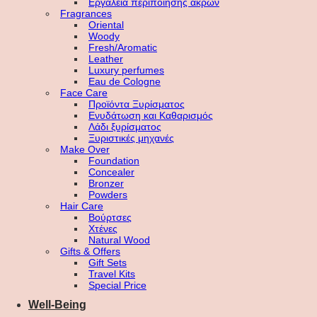
Εργαλεία περιποίησης άκρων
Fragrances
Oriental
Woody
Fresh/Aromatic
Leather
Luxury perfumes
Eau de Cologne
Face Care
Προϊόντα Ξυρίσματος
Ενυδάτωση και Καθαρισμός
Λάδι ξυρίσματος
Ξυριστικές μηχανές
Make Over
Foundation
Concealer
Bronzer
Powders
Hair Care
Βούρτσες
Χτένες
Natural Wood
Gifts & Offers
Gift Sets
Travel Kits
Special Price
Well-Being