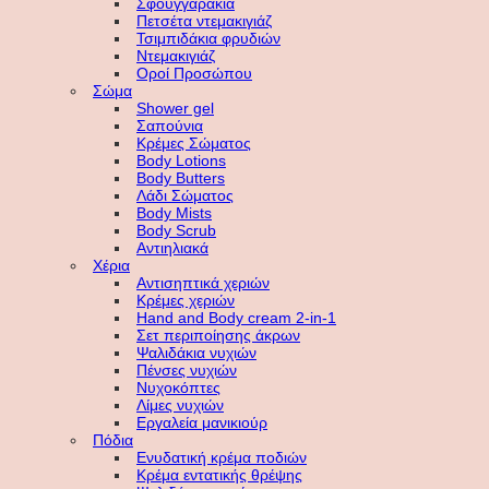
Σφουγγαράκια
Πετσέτα ντεμακιγιάζ
Τσιμπιδάκια φρυδιών
Ντεμακιγιάζ
Οροί Προσώπου
Σώμα
Shower gel
Σαπούνια
Κρέμες Σώματος
Body Lotions
Body Butters
Λάδι Σώματος
Body Mists
Body Scrub
Αντιηλιακά
Χέρια
Αντισηπτικά χεριών
Κρέμες χεριών
Hand and Body cream 2-in-1
Σετ περιποίησης άκρων
Ψαλιδάκια νυχιών
Πένσες νυχιών
Νυχοκόπτες
Λίμες νυχιών
Εργαλεία μανικιούρ
Πόδια
Ενυδατική κρέμα ποδιών
Κρέμα εντατικής θρέψης