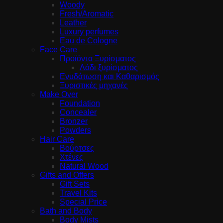
Woody
Fresh/Aromatic
Leather
Luxury perfumes
Eau de Cologne
Face Care
Προϊόντα Ξυρίσματος
Λάδι ξυρίσματος
Ενυδάτωση και Καθαρισμός
Ξυριστικές μηχανές
Make Over
Foundation
Concealer
Bronzer
Powders
Hair Care
Βούρτσες
Χτένες
Natural Wood
Gifts and Offers
Gift Sets
Travel Kits
Special Price
Bath and Body
Body Mists