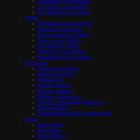
Προσφορές περιποίηση
Σετ Δώρου περιποίηση
Σετ ταξιδιού περιποίηση
Πόδια
Ενυδατική κρέμα ποδιών
Εργαλεία πεντικιούρ
Κρέμα εντατικής θρέψης
Λίμες νυχιών πόδια
Νυχοκόπτες πόδια
Πένσες νυχιών πόδια
Ψαλιδάκια νυχιών πόδια
Πρόσωπο
Κρέμες Προσώπου
Οροί Προσώπου
Ντεμακιγιάζ
Κρέμες Ματιών
Konjac sponges
Μάσκες προσώπου
Πετσέτα ντεμακιγιάζ Πρόσωπο
Σφουγγαράκια
Τσιμπιδάκια φρυδιών περιποίηση
Σώμα
Body Scrub
Αντιηλιακά
Body Butters