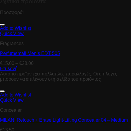
Σχετικά προϊόντα
Προσφορά!
Add to Wishlist
Quick View
Fragrances
Perfumemall Men’s EDT 505
€
15.00
–
€
28.00
Επιλογή
Αυτό το προϊόν έχει πολλαπλές παραλλαγές. Οι επιλογές
μπορούν να επιλεγούν στη σελίδα του προϊόντος
Add to Wishlist
Quick View
Concealer
MILANI Retouch + Erase Light-Lifting Concealer 04 – Medium
€
13.50