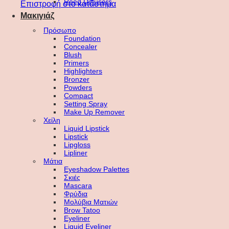
Reed Diffusers
Επιστροφή στο κατάστημα
Μακιγιάζ
Πρόσωπο
Foundation
Concealer
Blush
Primers
Highlighters
Bronzer
Powders
Compact
Setting Spray
Make Up Remover
Χείλη
Liquid Lipstick
Lipstick
Lipgloss
Lipliner
Μάτια
Eyeshadow Palettes
Σκιές
Mascara
Φρύδια
Μολύβια Ματιών
Brow Tatoo
Eyeliner
Liquid Eyeliner