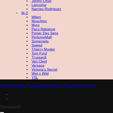
Jimmy Choo
Lancome
Narciso Rodriguez
M-Z
Milani
Moschino
Myro
Paco Rabanne
Panier Des Sens
PerfumeMall
Somersets
Sweed
Thierry Mugler
Tom Ford
Trussardi
Van Cleef
Versace
Victoria’s Secret
Wet n Wild
YSL
Αρχική σελίδα
/
Περιποίηση Άκρων
/
Βερνίκια Νυχιών
Προσφορά!