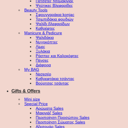
Πετσέτες Ντεμακιγιάζ
Ψεύτικες Βλεφαρίδες
Beauty Tools
Σφουγγαράκια konjac
Τσιμπιδάκια φρυδιών
Ψαλίδι βλεφαρίδων
Καθρέφτες
Manicure & Pedicure
Ψαλιδάκια
Νυχοκόπτες
Λίμες
Ξυλάκια
Ράσπες και Καλοκόφτες
Πένσες
Διάφορα
My BAG
Νεσεσέρ
Καθρεφτάκια τσάντας
Βούρτσες τσάντας
Gifts & Offers
Mini size
Special Price
Αρώματα Sales
Μακιγιάζ Sales
Περιποίηση Προσώπου Sales
Περιποίηση Σώματος Sales
Αξεσουάρ Sales