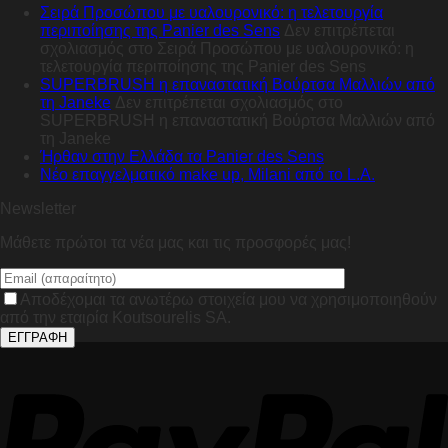
Σειρά Προσώπου με υαλουρονικό: η τελετουργία
περιποίησης της Panier des Sens
Δεν επιτρέπεται
σχολιασμός
στο Σειρά Προσώπου με υαλουρονικό: η
τελετουργία περιποίησης της Panier des Sens
SUPERBRUSH η επαναστατική Βούρτσα Μαλλιών από
τη Janeke
Δεν επιτρέπεται σχολιασμός
στο
SUPERBRUSH η επαναστατική Βούρτσα Μαλλιών από
τη Janeke
Ήρθαν στην Ελλάδα τα Panier des Sens
Nέο επαγγελματικό make up, Milani από το L.A.
Newsletter
Μάθετε πρώτοι τα νέα μας και τις προσφορές μας!
Αποδέχομαι τα ανωτέρω στοιχεία μου να χρησιμοποιηθούν
από την εταιρία Koutsourelis SA.