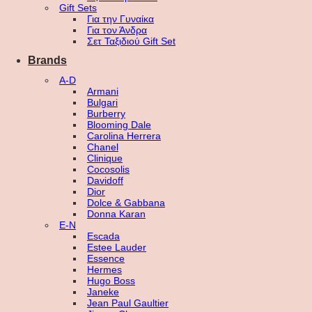
Gift Sets
Για την Γυναίκα
Για τον Άνδρα
Σετ Ταξιδιού Gift Set
Brands
A-D
Armani
Bulgari
Burberry
Blooming Dale
Carolina Herrera
Chanel
Clinique
Cocosolis
Davidoff
Dior
Dolce & Gabbana
Donna Karan
E-N
Escada
Estee Lauder
Essence
Hermes
Hugo Boss
Janeke
Jean Paul Gaultier