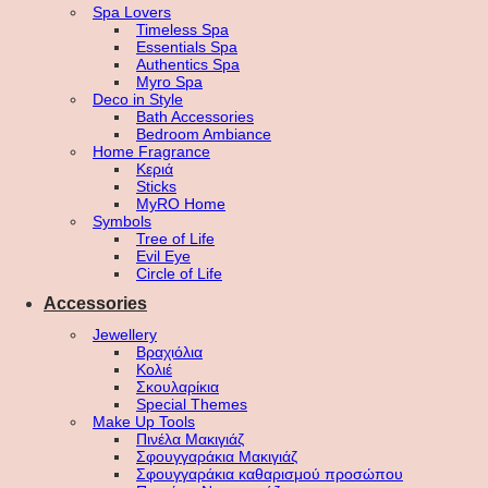
Spa Lovers
Timeless Spa
Essentials Spa
Authentics Spa
Myro Spa
Deco in Style
Bath Accessories
Bedroom Ambiance
Home Fragrance
Κεριά
Sticks
MyRO Home
Symbols
Tree of Life
Evil Eye
Circle of Life
Accessories
Jewellery
Βραχιόλια
Κολιέ
Σκουλαρίκια
Special Themes
Make Up Tools
Πινέλα Μακιγιάζ
Σφουγγαράκια Μακιγιάζ
Σφουγγαράκια καθαρισμού προσώπου