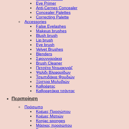
Eye Primer
Anti-Cernes Concealer
Concealer Palettes
Correcting Palette
Accessories
False Eyelashes
Makeup brushes
Blush brush
Lip brush
Eye brush
Velvet Brushes
Blenders
Σφουγγαράκια
Brush Cleaner
Πετσέτα Ντεμακιγιάζ
Ψαλίδι Βλεφαρίδων
Τσιμπιδάκια Φρυδιών
Ξύστρα Μολυβιών
Καθρέφτες
Καθρεφτάκια τσάντας
Περιποίηση
Πρόσωπο
Κρέμες Προσώπου
Κρέμες Ματιών
Konjac sponges
Μάσκες προσώπου