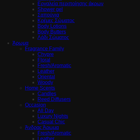
Εργαλεία περιποίησης άκρων
Shower gel
Σαπούνια
Κρέμες Σώματος
Body Lotions
Body Butters
Λάδι Σώματος
Άρωμα
Fragrance Family
Chypre
Floral
Fresh/Aromatic
Leather
Oriental
Woody
Home Scents
Candles
Reed Diffusers
Occasion
All Day
Luxury Nights
Casual Chic
Άνδρας Άρωμα
Fresh/Aromatic
Leather