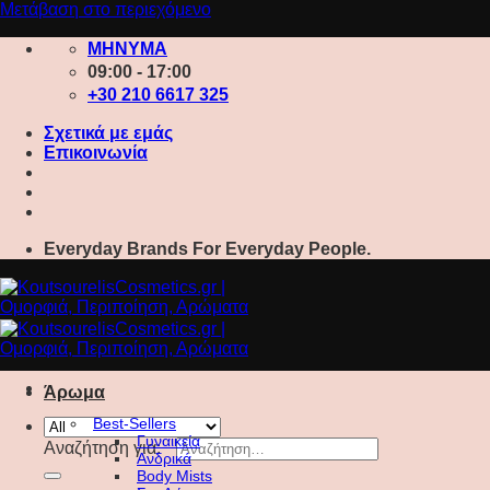
Μετάβαση στο περιεχόμενο
ΜΗΝΥΜΑ
09:00 - 17:00
+30 210 6617 325
Σχετικά με εμάς
Επικοινωνία
Everyday Brands For Everyday People.
Άρωμα
Best-Sellers
Γυναικεία
Αναζήτηση για:
Ανδρικά
Body Mists