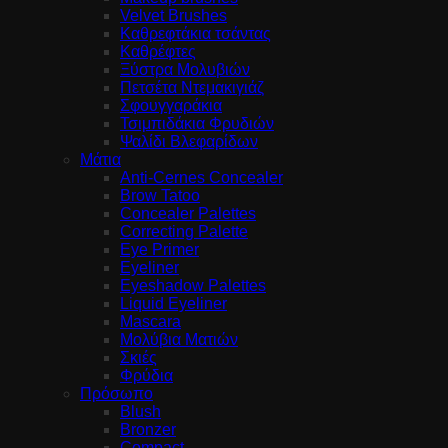
Velvet Brushes
Καθρεφτάκια τσάντας
Καθρέφτες
Ξύστρα Μολυβιών
Πετσέτα Ντεμακιγιάζ
Σφουγγαράκια
Τσιμπιδάκια Φρυδιών
Ψαλίδι Βλεφαρίδων
Μάτια
Anti-Cernes Concealer
Brow Tatoo
Concealer Palettes
Correcting Palette
Eye Primer
Eyeliner
Eyeshadow Palettes
Liquid Eyeliner
Mascara
Μολύβια Ματιών
Σκιές
Φρύδια
Πρόσωπο
Blush
Bronzer
Compact