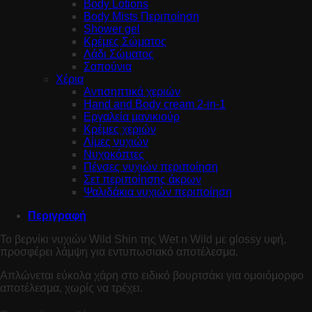
Body Lotions
Body Mists Περιποίηση
Shower gel
Κρέμες Σώματος
Λάδι Σώματος
Σαπούνια
Χέρια
Αντισηπτικά χεριών
Hand and Body cream 2-in-1
Εργαλεία μανικιούρ
Κρέμες χεριών
Λίμες νυχιών
Νυχοκόπτες
Πένσες νυχιών περιποίηση
Σετ περιποίησης άκρων
Ψαλιδάκια νυχιών περιποίηση
Περιγραφή
Το βερνίκι νυχιών Wild Shin της Wet n Wild με glossy υφή,
προσφέρει λάμψη για εντυπωσιακό αποτέλεσμα.
Απλώνεται εύκολα χάρη στο ειδικό βουρτσάκι για ομοιόμορφο
αποτέλεσμα, χωρίς να τρέχει.