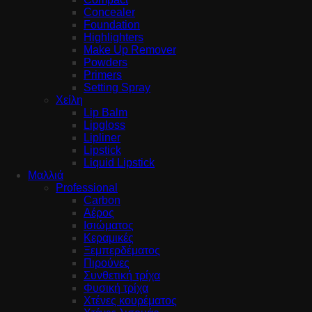
Concealer
Foundation
Highlighters
Make Up Remover
Powders
Primers
Setting Spray
Χείλη
Lip Balm
Lipgloss
Lipliner
Lipstick
Liquid Lipstick
Μαλλιά
Professional
Carbon
Αέρος
Ισιώματος
Κεραμικές
Ξεμπερδέματος
Πιρούνες
Συνθετική τρίχα
Φυσική τρίχα
Χτένες κουρέματος