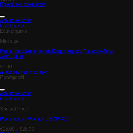
Προσθήκη στο καλάθι
Add to Wishlist
Quick View
Εξαντλημένο
Mini size
Panier des Sens Φυτική Κρέμα Χεριών Πικραμύγδαλο
AMA11110
€
1.90
Διαβάστε περισσότερα
Προσφορά!
Add to Wishlist
Quick View
Special Price
Perfumemall Women’s EDP 820
€
15.00
–
€
28.00