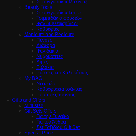
Σφουγγαράκια Μακιγιάζ
Beauty Tools
Σφουγγαράκια konjac
Τσιμπιδάκια φρυδιών
Ψαλίδι βλεφαρίδων
Καθρέφτες
Manicure and Pedicure
Πένσες
Διάφορα
Ψαλιδάκια
Νυχοκόπτες
Λίμες
Ξυλάκια
Ράσπες και Καλοκόφτες
My BAG
Νεσεσέρ
Καθρεφτάκια τσάντας
Βούρτσες τσάντας
Gifts and Offers
Mini size
Gift Sets Offers
Για την Γυναίκα
Για τον Άνδρα
Σετ Ταξιδιού Gift Set
Special Price