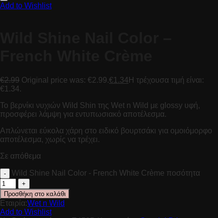
Add to Wishlist
Wild Shine Nail Color –
French White Crème
€
2.99
Original price was: €2.99.
€
1.34
Η τρέχουσα τιμή είναι:
€1.34.
Το βερνίκι νυχιών Wild Shin της Wet n Wild με glossy υφή,
προσφέρει λάμψη για εντυπωσιακό αποτέλεσμα.
Απλώνεται εύκολα χάρη στο ειδικό βουρτσάκι για ομοιόμορφο
αποτέλεσμα, χωρίς να τρέχει.
Σε απόθεμα
Wild Shine Nail Color - French White Crème ποσότητα
Προσθήκη στο καλάθι
Εταιρία:
Wet n Wild
Add to Wishlist