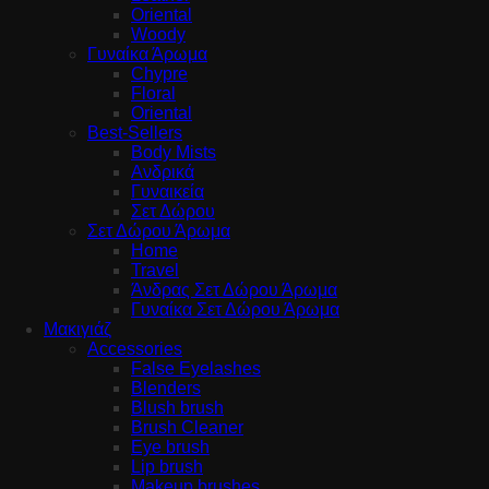
Oriental
Woody
Γυναίκα Άρωμα
Chypre
Floral
Oriental
Best-Sellers
Body Mists
Ανδρικά
Γυναικεία
Σετ Δώρου
Σετ Δώρου Άρωμα
Home
Travel
Άνδρας Σετ Δώρου Άρωμα
Γυναίκα Σετ Δώρου Άρωμα
Μακιγιάζ
Accessories
False Eyelashes
Blenders
Blush brush
Brush Cleaner
Eye brush
Lip brush
Makeup brushes