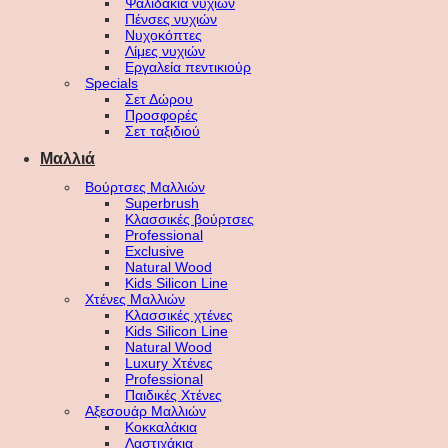
Ψαλιδάκια νυχιών
Πένσες νυχιών
Νυχοκόπτες
Λίμες νυχιών
Εργαλεία πεντικιούρ
Specials
Σετ Δώρου
Προσφορές
Σετ ταξιδιού
Μαλλιά
Βούρτσες Μαλλιών
Superbrush
Κλασσικές βούρτσες
Professional
Exclusive
Natural Wood
Kids Silicon Line
Χτένες Μαλλιών
Κλασσικές χτένες
Kids Silicon Line
Natural Wood
Luxury Χτένες
Professional
Παιδικές Χτένες
Αξεσουάρ Μαλλιών
Κοκκαλάκια
Λαστιχάκια