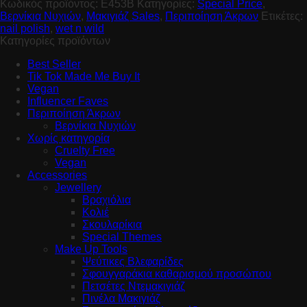
Κωδικός προϊόντος:
E453B
Κατηγορίες:
Special Price
,
Βερνίκια Νυχιών
,
Μακιγιάζ Sales
,
Περιποίηση Άκρων
Ετικέτες:
nail polish
,
wet n wild
Κατηγορίες προϊόντων
Best Seller
Tik Tok Made Me Buy It
Vegan
Influencer Faves
Περιποίηση Άκρων
Βερνίκια Νυχιών
Χωρίς κατηγορία
Cruelty Free
Vegan
Accessories
Jewellery
Βραχιόλια
Κολιέ
Σκουλαρίκια
Special Themes
Make Up Tools
Ψεύτικες Βλεφαρίδες
Σφουγγαράκια καθαρισμού προσώπου
Πετσέτες Ντεμακιγιάζ
Πινέλα Μακιγιάζ