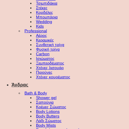
Τσιμπιδάκια
Στέκες
Κορδέλες
Μπομπάρια
Wedding
Kids
Professional
Αέρος
Κεραμικές
Συνθετική τρίχα
Φυσική τρίχα
Carbon
Ισιώματος
Ξεμπερδέματος
Χτένες λισουάρ
Πιρούνες
Χτένες κουρέματος
Άνδρας
Bath & Body
Shower gel
Σαπούνια
Κρέμες Σώματος
Body Lotions
Body Butters
Λάδι Σώματος
Body Mists