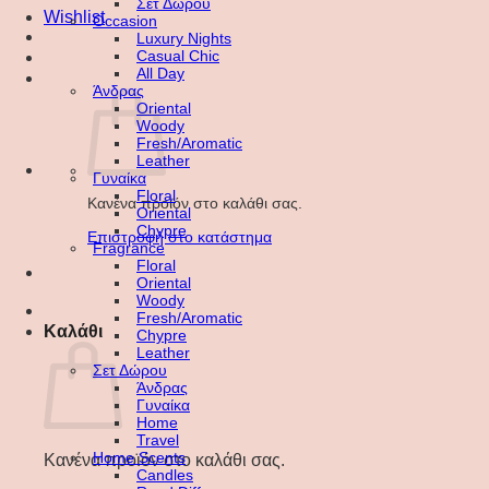
Σετ Δώρου
Wishlist
Occasion
Luxury Nights
Casual Chic
All Day
Άνδρας
Oriental
Woody
Fresh/Aromatic
Leather
Γυναίκα
Floral
Κανένα προϊόν στο καλάθι σας.
Oriental
Chypre
Επιστροφή στο κατάστημα
Fragrance
Floral
Oriental
Woody
Fresh/Aromatic
Καλάθι
Chypre
Leather
Σετ Δώρου
Άνδρας
Γυναίκα
Home
Travel
Home Scents
Κανένα προϊόν στο καλάθι σας.
Candles