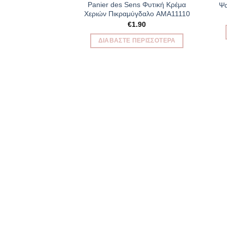
Add to
Panier des Sens Φυτική Κρέμα
Ψα
Wishlist
Χεριών Πικραμύγδαλο AMA11110
€
1.90
ΔΙΑΒΆΣΤΕ ΠΕΡΙΣΣΌΤΕΡΑ