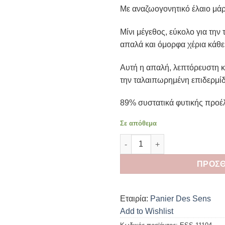
price
τρέχου
Με αναζωογονητικό έλαιο μά
was:
τιμή
€6.86.
είναι:
Μίνι μέγεθος, εύκολο για την τ
€5.49.
απαλά και όμορφα χέρια κάθε
Αυτή η απαλή, λεπτόρευστη κ
την ταλαιπωρημένη επιδερμίδ
89% συστατικά φυτικής προέ
Σε απόθεμα
Panier des Sens Φυτική Κρέμ
ΠΡΟΣΘ
Εταιρία:
Panier Des Sens
Add to Wishlist