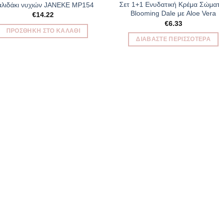
Add to
Add 
Σετ 1+1 Ενυδατική Κρέμα Σώμα
λιδάκι νυχιών JANEKE MP154
Wishlist
Wishl
Βlooming Dale με Aloe Vera
€
14.22
€
6.33
ΠΡΟΣΘΉΚΗ ΣΤΟ ΚΑΛΆΘΙ
ΔΙΑΒΆΣΤΕ ΠΕΡΙΣΣΌΤΕΡΑ