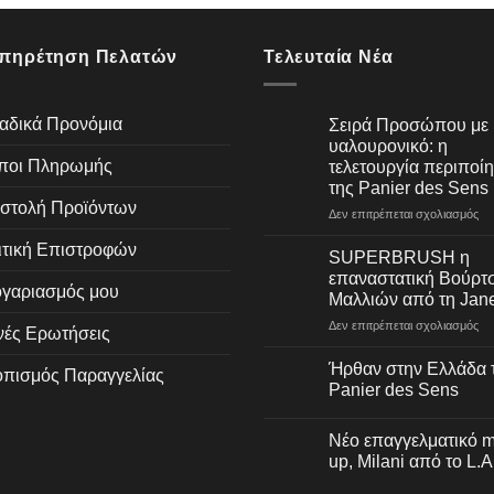
πηρέτηση Πελατών
Τελευταία Νέα
αδικά Προνόμια
Σειρά Προσώπου με
υαλουρονικό: η
ποι Πληρωμής
τελετουργία περιποί
της Panier des Sens
στολή Προϊόντων
στ
Δεν επιτρέπεται σχολιασμός
Σε
ιτική Επιστροφών
Πρ
SUPERBRUSH η
με
επαναστατική Βούρτ
υα
ογαριασμός μου
Μαλλιών από τη Jan
η
στ
Δεν επιτρέπεται σχολιασμός
τε
νές Ερωτήσεις
SU
πε
η
της
Ήρθαν στην Ελλάδα 
οπισμός Παραγγελίας
επ
Pa
Panier des Sens
Βο
de
Μα
Se
απ
Nέο επαγγελματικό 
τη
up, Milani από το L.A
Ja