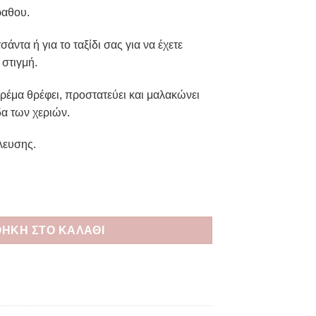
σα
ραθου.
σάντα ή για το ταξίδι σας για να έχετε
 στιγμή.
ρέμα θρέφει, προστατεύει και μαλακώνει
α των χεριών.
λευσης.
α Χεριών, Μάραθος ESS 11104 ποσότητα
ΉΚΗ ΣΤΟ ΚΑΛΆΘΙ