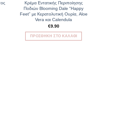
Προσφορά!
to
Add to
τος
Κρέμα Εντατικής Περιποίησης
ist
Wishlist
Ποδιών Βlooming Dale “Happy
Feet” με Κερατολυτική Ουρία, Aloe
Vera και Calendula
€
9.90
ΠΡΟΣΘΉΚΗ ΣΤΟ ΚΑΛΆΘΙ
Bath an
Panier Des Sens Ol
Soap OLI
€
5.60
ΠΡΟΣΘΉΚΗ Σ