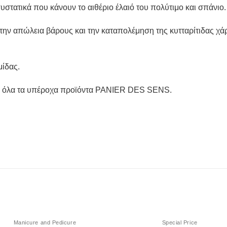
 συστατικά που κάνουν το αιθέριο έλαιό του πολύτιμο και σπάνιο.
την απώλεια βάρους και την καταπολέμηση της κυτταρίτιδας χάρη
μίδας.
σε όλα τα υπέροχα προϊόντα PANIER DES SENS.
ΕΞΑΝΤΛΗΜΈΝΟ
Manicure and Pedicure
Special Price