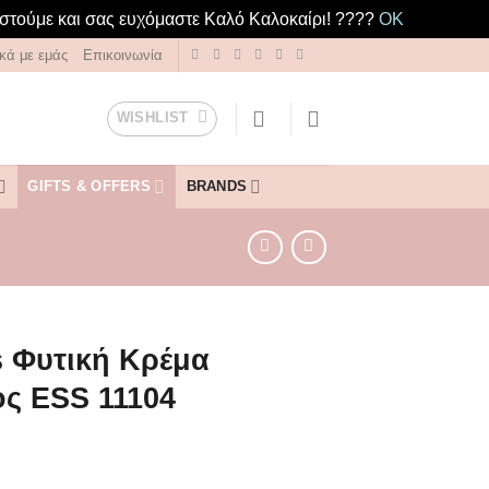
ιστούμε και σας ευχόμαστε Καλό Καλοκαίρι! ????️
OK
ικά με εμάς
Επικοινωνία
WISHLIST
GIFTS & OFFERS
BRANDS
s Φυτική Κρέμα
ς ESS 11104