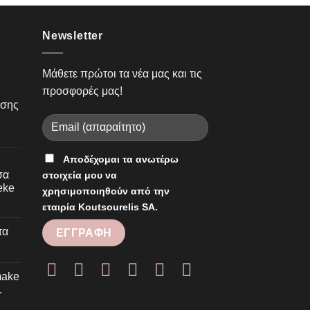
Newsletter
Μάθετε πρώτοι τα νέα μας και τις
προσφορές μας!
ησης
ο
ιρά
οσώπου
Αποδέχομαι τα ανωτέρω
σα
στοιχεία μου να
λουρονικό:
eke
χρησιμοποιηθούν από την
ο
λετουργία
εταιρία Koutsourelis SA.
PERBRUSH
ριποίησης
τα
αναστατική
nier
ύρτσα
s
λλιών
ns
ό
make
.
neke