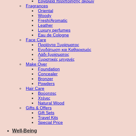
Εργαλεία περιποίησης άκρων
Fragrances
Oriental
Woody
Fresh/Aromatic
Leather
Luxury perfumes
Eau de Cologne
Face Care
Προϊόντα Ξυρίσματος
Ενυδάτωση και Καθαρισμός
Λάδι ξυρίσματος
Ξυριστικές μηχανές
Make Over
Foundation
Concealer
Bronzer
Powders
Hair Care
Βούρτσες
Χτένες
Natural Wood
Gifts & Offers
Gift Sets
Travel Kits
Special Price
Well-Being