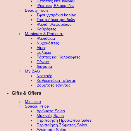
Πετσέτες Ντεμακιγιάζ
Ψεύτικες Βλεφαρίδες
Beauty Tools
Σφουγγαράκια konjac
Τσιμπιδάκια φρυδιών
Ψαλίδι βλεφαρίδων
Καθρέφτες
Manicure & Pedicure
Ψαλιδάκια
Νυχοκόπτες
Λίμες
Ξυλάκια
Ράσπες και Καλοκόφτες
Πένσες
Διάφορα
My BAG
Νεσεσέρ
Καθρεφτάκια τσάντας
Βούρτσες τσάντας
Gifts & Offers
Mini size
Special Price
Αρώματα Sales
Μακιγιάζ Sales
Περιποίηση Προσώπου Sales
Περιποίηση Σώματος Sales
Αξεσουάρ Sales