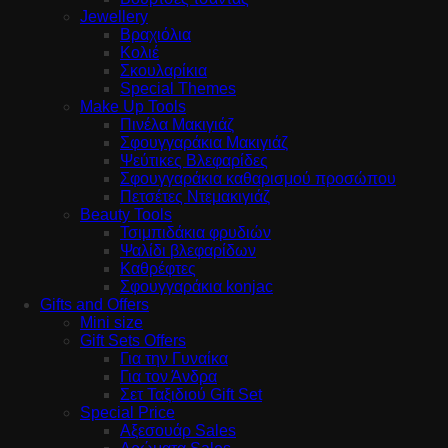
Jewellery
Βραχιόλια
Κολιέ
Σκουλαρίκια
Special Themes
Make Up Tools
Πινέλα Μακιγιάζ
Σφουγγαράκια Μακιγιάζ
Ψεύτικες Βλεφαρίδες
Σφουγγαράκια καθαρισμού προσώπου
Πετσέτες Ντεμακιγιάζ
Beauty Tools
Τσιμπιδάκια φρυδιών
Ψαλίδι βλεφαρίδων
Καθρέφτες
Σφουγγαράκια konjac
Gifts and Offers
Mini size
Gift Sets Offers
Για την Γυναίκα
Για τον Άνδρα
Σετ Ταξιδιού Gift Set
Special Price
Αξεσουάρ Sales