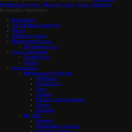
Professional Χτένες
,
Μαλλιά
,
Χτένες
,
Χτένες Μαλλιών
Κατηγορίες προϊόντων
Best Seller
Tik Tok Made Me Buy It
Vegan
Influencer Faves
Περιποίηση Άκρων
Βερνίκια Νυχιών
Χωρίς κατηγορία
Cruelty Free
Vegan
Accessories
Manicure and Pedicure
Ψαλιδάκια
Νυχοκόπτες
Λίμες
Ξυλάκια
Ράσπες και Καλοκόφτες
Πένσες
Διάφορα
My BAG
Νεσεσέρ
Καθρεφτάκια τσάντας
Βούρτσες τσάντας