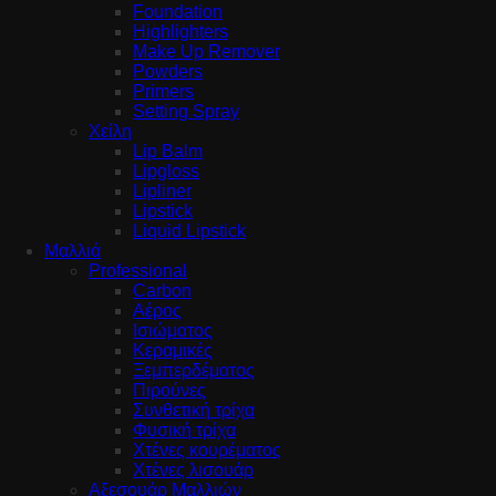
Foundation
Highlighters
Make Up Remover
Powders
Primers
Setting Spray
Χείλη
Lip Balm
Lipgloss
Lipliner
Lipstick
Liquid Lipstick
Μαλλιά
Professional
Carbon
Αέρος
Ισιώματος
Κεραμικές
Ξεμπερδέματος
Πιρούνες
Συνθετική τρίχα
Φυσική τρίχα
Χτένες κουρέματος
Χτένες λισουάρ
Αξεσουάρ Μαλλιών