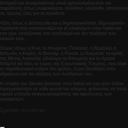
Ιστορικά και συναρπαστικά υλικά εμπνευσμένα από την
παράδοση, όπως ελαφοκέρατο, σελιλόιντ, γαλάλιθο, αποτελούν
τις πρώτες ύλες για τα προϊόντα.
Αξίες όπως η δεξιοτεχνία και η δημιουργικότητα, δημιουργούν
προϊόντα που κατασκευάζονται εξ ολοκλήρου στην Ιταλία και
στο χέρι, εστιάζοντας στο σχεδιασμό και την ποιότητα των
υλικών τους.
Χώρες όπως η Κίνα, οι Ηνωμένες Πολιτείες, η Βραζιλία, η
Ιαπωνία, η Κορέα, το Βιετνάμ, η Ρωσία, η Ουκρανία, τα κράτη
της Μέσης Ανατολής (ιδιαίτερα το Ντουμπάι και το Αμπού
Ντάμπι) και όλες οι χώρες της Ευρωπαϊκής Ένωσης, που είναι
οι παραδοσιακοί εταίροι του ομίλου,
έχουν βοηθήσει στην
εδραίωση και την αύξηση των πωλήσεών του.
Η ιστορία του Jäneke ξεκίνησε στην Ιταλία και έχει γίνει πλέον
πραγματικότητα σε κάθε γωνιά του κόσμου, φτάνοντας σε πολύ
υψηλό επίπεδο αναγνωρισιμότητας και αφοσίωσης των
αγοραστών.
Σχετικά προϊόντα