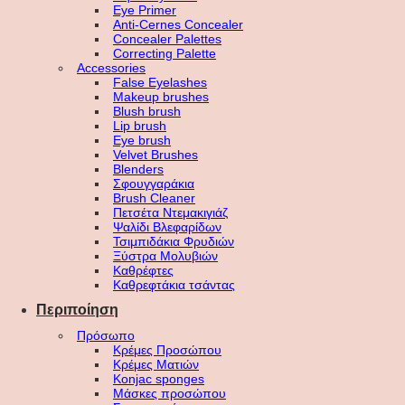
Eye Primer
Anti-Cernes Concealer
Concealer Palettes
Correcting Palette
Accessories
False Eyelashes
Makeup brushes
Blush brush
Lip brush
Eye brush
Velvet Brushes
Blenders
Σφουγγαράκια
Brush Cleaner
Πετσέτα Ντεμακιγιάζ
Ψαλίδι Βλεφαρίδων
Τσιμπιδάκια Φρυδιών
Ξύστρα Μολυβιών
Καθρέφτες
Καθρεφτάκια τσάντας
Περιποίηση
Πρόσωπο
Κρέμες Προσώπου
Κρέμες Ματιών
Konjac sponges
Μάσκες προσώπου