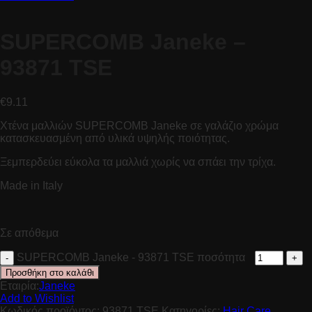
SUPERCOMB Janeke –
93871 TSE
€
9.11
Χτένα μαλλιών SUPERCOMB Janeke σε γαλάζιο χρώμα
κατασκευασμένη από υλικά υψηλής ποιότητας.
Ξεμπερδεύει εύκολα τα μαλλιά χωρίς να σπάει την τρίχα.
Made in Italy
Σε απόθεμα
SUPERCOMB Janeke - 93871 TSE ποσότητα
Προσθήκη στο καλάθι
Εταιρία:
Janeke
Add to Wishlist
Κωδικός προϊόντος:
93871 TSE
Κατηγορίες:
Hair Care
,