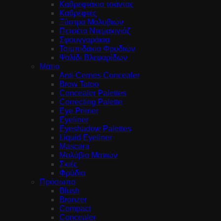
Καθρεφτάκια τσάντας
Καθρέφτες
Ξύστρα Μολυβιών
Πετσέτα Ντεμακιγιάζ
Σφουγγαράκια
Τσιμπιδάκια Φρυδιών
Ψαλίδι Βλεφαρίδων
Μάτια
Anti-Cernes Concealer
Brow Tatoo
Concealer Palettes
Correcting Palette
Eye Primer
Eyeliner
Eyeshadow Palettes
Liquid Eyeliner
Mascara
Μολύβια Ματιών
Σκιές
Φρύδια
Πρόσωπο
Blush
Bronzer
Compact
Concealer