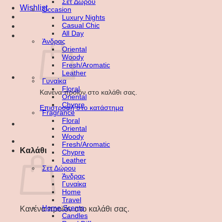
Σετ Δώρου
Wishlist
Occasion
Luxury Nights
Casual Chic
All Day
Άνδρας
Oriental
Woody
Fresh/Aromatic
Leather
Γυναίκα
Floral
Κανένα προϊόν στο καλάθι σας.
Oriental
Chypre
Επιστροφή στο κατάστημα
Fragrance
Floral
Oriental
Woody
Fresh/Aromatic
Καλάθι
Chypre
Leather
Σετ Δώρου
Άνδρας
Γυναίκα
Home
Travel
Home Scents
Κανένα προϊόν στο καλάθι σας.
Candles