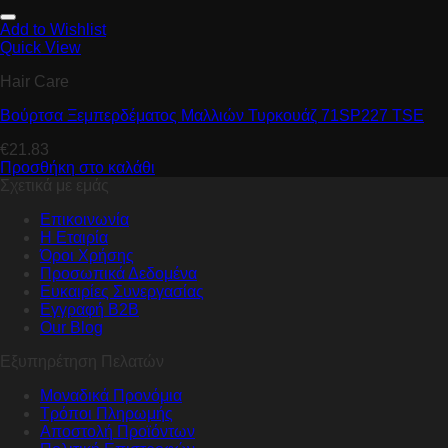
Add to Wishlist
Quick View
Hair Care
Βούρτσα Ξεμπερδέματος Μαλλιών Τυρκουάζ 71SP227 TSE
€
21.83
Προσθήκη στο καλάθι
Σχετικά με εμάς
Επικοινωνία
Η Εταιρία
Όροι Χρήσης
Προσωπικά Δεδομένα
Ευκαιρίες Συνεργασίας
Εγγραφή B2B
Our Blog
Εξυπηρέτηση Πελατών
Μοναδικά Προνόμια
Τρόποι Πληρωμής
Αποστολή Προϊόντων