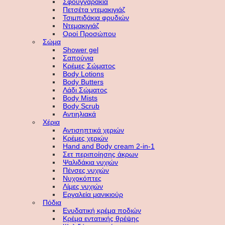
Σφουγγαράκια
Πετσέτα ντεμακιγιάζ
Τσιμπιδάκια φρυδιών
Ντεμακιγιάζ
Οροί Προσώπου
Σώμα
Shower gel
Σαπούνια
Κρέμες Σώματος
Body Lotions
Body Butters
Λάδι Σώματος
Body Mists
Body Scrub
Αντιηλιακά
Χέρια
Αντισηπτικά χεριών
Κρέμες χεριών
Hand and Body cream 2-in-1
Σετ περιποίησης άκρων
Ψαλιδάκια νυχιών
Πένσες νυχιών
Νυχοκόπτες
Λίμες νυχιών
Εργαλεία μανικιούρ
Πόδια
Ενυδατική κρέμα ποδιών
Κρέμα εντατικής θρέψης