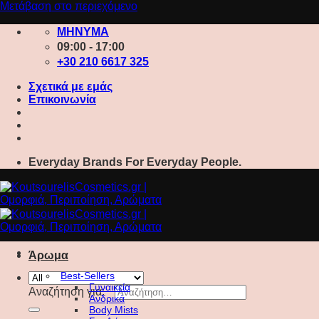
Μετάβαση στο περιεχόμενο
ΜΗΝΥΜΑ
09:00 - 17:00
+30 210 6617 325
Σχετικά με εμάς
Επικοινωνία
Everyday Brands For Everyday People.
Άρωμα
Best-Sellers
Γυναικεία
Αναζήτηση για:
Ανδρικά
Body Mists