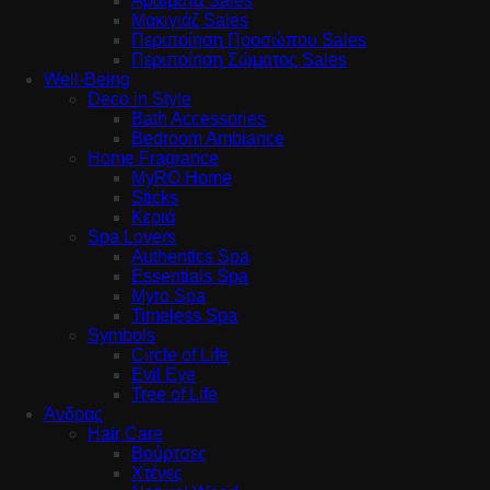
Αρώματα Sales
Μακιγιάζ Sales
Περιποίηση Προσώπου Sales
Περιποίηση Σώματος Sales
Well-Being
Deco in Style
Bath Accessories
Bedroom Ambiance
Home Fragrance
MyRO Home
Sticks
Κεριά
Spa Lovers
Authentics Spa
Essentials Spa
Myro Spa
Timeless Spa
Symbols
Circle of Life
Evil Eye
Tree of Life
Άνδρας
Hair Care
Βούρτσες
Χτένες