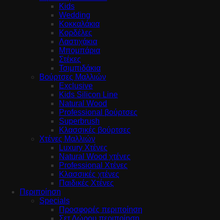
Kids
Wedding
Κοκκαλάκια
Κορδέλες
Λαστιχάκια
Μπομπάρια
Στέκες
Τσιμπιδάκια
Βούρτσες Μαλλιών
Exclusive
Kids Silicon Line
Natural Wood
Professional βούρτσες
Superbrush
Κλασσικές βούρτσες
Χτένες Μαλλιών
Luxury Χτένες
Natural Wood χτένες
Professional Χτένες
Κλασσικές χτένες
Παιδικές Χτένες
Περιποίηση
Specials
Προσφορές περιποίηση
Σετ Δώρου περιποίηση