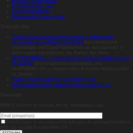
Πολιτική Επιστροφών
Ο λογαριασμός μου
Συχνές Ερωτήσεις
Εντοπισμός Παραγγελίας
Τελευταία Νέα
Σειρά Προσώπου με υαλουρονικό: η τελετουργία
περιποίησης της Panier des Sens
Δεν επιτρέπεται
σχολιασμός
στο Σειρά Προσώπου με υαλουρονικό: η
τελετουργία περιποίησης της Panier des Sens
SUPERBRUSH η επαναστατική Βούρτσα Μαλλιών από
τη Janeke
Δεν επιτρέπεται σχολιασμός
στο
SUPERBRUSH η επαναστατική Βούρτσα Μαλλιών από
τη Janeke
Ήρθαν στην Ελλάδα τα Panier des Sens
Nέο επαγγελματικό make up, Milani από το L.A.
Newsletter
Μάθετε πρώτοι τα νέα μας και τις προσφορές μας!
Αποδέχομαι τα ανωτέρω στοιχεία μου να χρησιμοποιηθούν
από την εταιρία Koutsourelis SA.