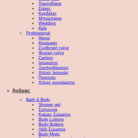
Τσιμπιδάκια
Στέκες
Κορδέλες
Μπομπάρια
Wedding
Kids
Professional
Αέρος
Κεραμικές
Συνθετική τρίχα
Φυσική τρίχα
Carbon
Ισιώματος
Ξεμπερδέματος
Χτένες λισουάρ
Πιρούνες
Χτένες κουρέματος
Άνδρας
Bath & Body
Shower gel
Σαπούνια
Κρέμες Σώματος
Body Lotions
Body Butters
Λάδι Σώματος
Body Mists