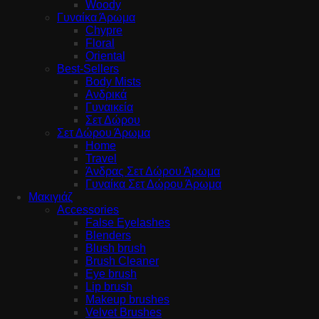
Woody
Γυναίκα Άρωμα
Chypre
Floral
Oriental
Best-Sellers
Body Mists
Ανδρικά
Γυναικεία
Σετ Δώρου
Σετ Δώρου Άρωμα
Home
Travel
Άνδρας Σετ Δώρου Άρωμα
Γυναίκα Σετ Δώρου Άρωμα
Μακιγιάζ
Accessories
False Eyelashes
Blenders
Blush brush
Brush Cleaner
Eye brush
Lip brush
Makeup brushes
Velvet Brushes