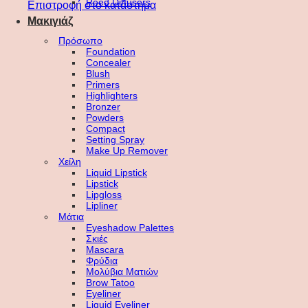
Reed Diffusers
Επιστροφή στο κατάστημα
Μακιγιάζ
Πρόσωπο
Foundation
Concealer
Blush
Primers
Highlighters
Bronzer
Powders
Compact
Setting Spray
Make Up Remover
Χείλη
Liquid Lipstick
Lipstick
Lipgloss
Lipliner
Μάτια
Eyeshadow Palettes
Σκιές
Mascara
Φρύδια
Μολύβια Ματιών
Brow Tatoo
Eyeliner
Liquid Eyeliner