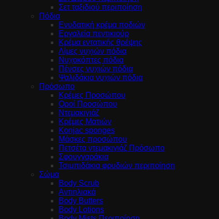
Σετ ταξιδιού περιποίηση
Πόδια
Ενυδατική κρέμα ποδιών
Εργαλεία πεντικιούρ
Κρέμα εντατικής θρέψης
Λίμες νυχιών πόδια
Νυχοκόπτες πόδια
Πένσες νυχιών πόδια
Ψαλιδάκια νυχιών πόδια
Πρόσωπο
Κρέμες Προσώπου
Οροί Προσώπου
Ντεμακιγιάζ
Κρέμες Ματιών
Konjac sponges
Μάσκες προσώπου
Πετσέτα ντεμακιγιάζ Πρόσωπο
Σφουγγαράκια
Τσιμπιδάκια φρυδιών περιποίηση
Σώμα
Body Scrub
Αντιηλιακά
Body Butters
Body Lotions
Body Mists Περιποίηση