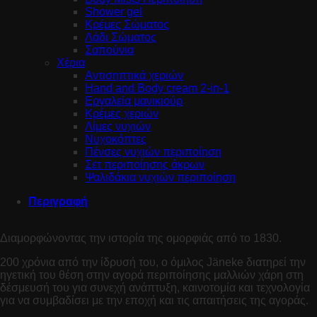
Shower gel
Κρέμες Σώματος
Λάδι Σώματος
Σαπούνια
Χέρια
Αντισηπτικά χεριών
Hand and Body cream 2-in-1
Εργαλεία μανικιούρ
Κρέμες χεριών
Λίμες νυχιών
Νυχοκόπτες
Πένσες νυχιών περιποίηση
Σετ περιποίησης άκρων
Ψαλιδάκια νυχιών περιποίηση
Περιγραφή
Διαμορφώνοντας την ιστορία της ομορφιάς από το 1830.
200 χρόνια από την ίδρυσή του, ο όμιλος Jäneke διατηρεί την
ηγετική του θέση στην αγορά περιποίησης μαλλιών χάρη στη
δέσμευσή του για συνεχή ανάπτυξη, καινοτομία και τεχνολογία
για να συμβαδίσει με την εποχή και τις απαιτήσεις της αγοράς.