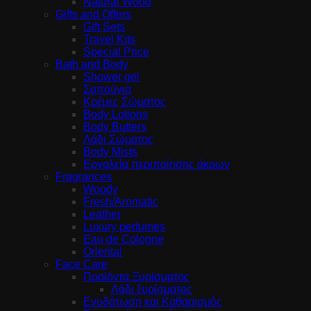
Natural Wood
Gifts and Offers
Gift Sets
Travel Kits
Special Price
Bath and Body
Shower gel
Σαπούνια
Κρέμες Σώματος
Body Lotions
Body Butters
Λάδι Σώματος
Body Mists
Εργαλεία περιποίησης άκρων
Fragrances
Woody
Fresh/Aromatic
Leather
Luxury perfumes
Eau de Cologne
Oriental
Face Care
Προϊόντα Ξυρίσματος
Λάδι ξυρίσματος
Ενυδάτωση και Καθαρισμός