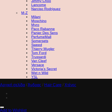
Jimmy Choo
Lancome
Narciso Rodriguez
M-Z
Milani
Moschino
Myro
Paco Rabanne
Panier Des Sens
PerfumeMall
Somersets
Sweed
Thierry Mugler
Tom Ford
Trussardi
Van Cleef
Versace
Victoria’s Secret
Wet n Wild
YSL
Αρχική σελίδα
/
Άνδρας
/
Hair Care
/
Χτένες
Add to Wishlist