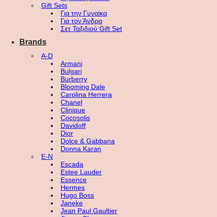
Gift Sets
Για την Γυναίκα
Για τον Άνδρα
Σετ Ταξιδιού Gift Set
Brands
A-D
Armani
Bulgari
Burberry
Blooming Dale
Carolina Herrera
Chanel
Clinique
Cocosolis
Davidoff
Dior
Dolce & Gabbana
Donna Karan
E-N
Escada
Estee Lauder
Essence
Hermes
Hugo Boss
Janeke
Jean Paul Gaultier