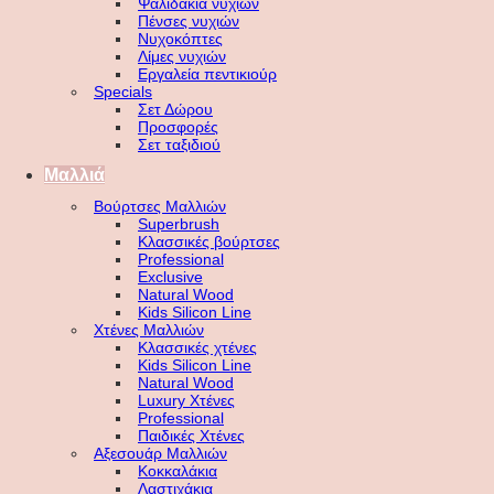
Ψαλιδάκια νυχιών
Πένσες νυχιών
Νυχοκόπτες
Λίμες νυχιών
Εργαλεία πεντικιούρ
Specials
Σετ Δώρου
Προσφορές
Σετ ταξιδιού
Μαλλιά
Βούρτσες Μαλλιών
Superbrush
Κλασσικές βούρτσες
Professional
Exclusive
Natural Wood
Kids Silicon Line
Χτένες Μαλλιών
Κλασσικές χτένες
Kids Silicon Line
Natural Wood
Luxury Χτένες
Professional
Παιδικές Χτένες
Αξεσουάρ Μαλλιών
Κοκκαλάκια
Λαστιχάκια