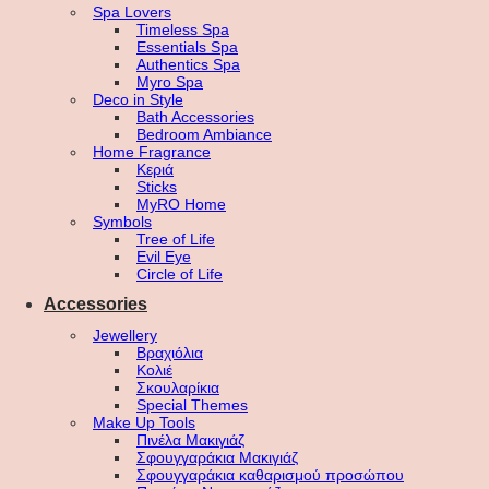
Spa Lovers
Timeless Spa
Essentials Spa
Authentics Spa
Myro Spa
Deco in Style
Bath Accessories
Bedroom Ambiance
Home Fragrance
Κεριά
Sticks
MyRO Home
Symbols
Tree of Life
Evil Eye
Circle of Life
Accessories
Jewellery
Βραχιόλια
Κολιέ
Σκουλαρίκια
Special Themes
Make Up Tools
Πινέλα Μακιγιάζ
Σφουγγαράκια Μακιγιάζ
Σφουγγαράκια καθαρισμού προσώπου