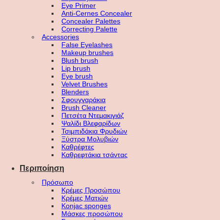
Eye Primer
Anti-Cernes Concealer
Concealer Palettes
Correcting Palette
Accessories
False Eyelashes
Makeup brushes
Blush brush
Lip brush
Eye brush
Velvet Brushes
Blenders
Σφουγγαράκια
Brush Cleaner
Πετσέτα Ντεμακιγιάζ
Ψαλίδι Βλεφαρίδων
Τσιμπιδάκια Φρυδιών
Ξύστρα Μολυβιών
Καθρέφτες
Καθρεφτάκια τσάντας
Περιποίηση
Πρόσωπο
Κρέμες Προσώπου
Κρέμες Ματιών
Konjac sponges
Μάσκες προσώπου