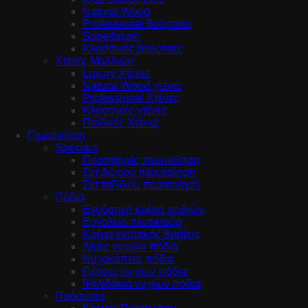
Natural Wood
Professional βούρτσες
Superbrush
Κλασσικές βούρτσες
Χτένες Μαλλιών
Luxury Χτένες
Natural Wood χτένες
Professional Χτένες
Κλασσικές χτένες
Παιδικές Χτένες
Περιποίηση
Specials
Προσφορές περιποίηση
Σετ Δώρου περιποίηση
Σετ ταξιδιού περιποίηση
Πόδια
Ενυδατική κρέμα ποδιών
Εργαλεία πεντικιούρ
Κρέμα εντατικής θρέψης
Λίμες νυχιών πόδια
Νυχοκόπτες πόδια
Πένσες νυχιών πόδια
Ψαλιδάκια νυχιών πόδια
Πρόσωπο