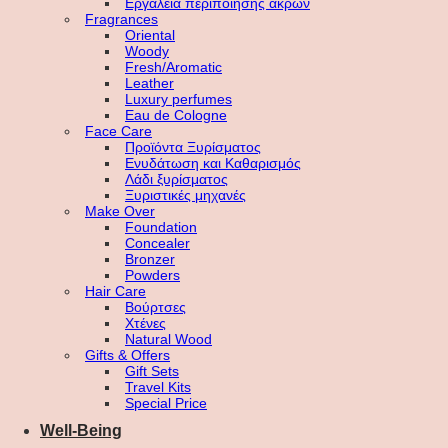
Εργαλεία περιποίησης άκρων
Fragrances
Oriental
Woody
Fresh/Aromatic
Leather
Luxury perfumes
Eau de Cologne
Face Care
Προϊόντα Ξυρίσματος
Ενυδάτωση και Καθαρισμός
Λάδι ξυρίσματος
Ξυριστικές μηχανές
Make Over
Foundation
Concealer
Bronzer
Powders
Hair Care
Βούρτσες
Χτένες
Natural Wood
Gifts & Offers
Gift Sets
Travel Kits
Special Price
Well-Being