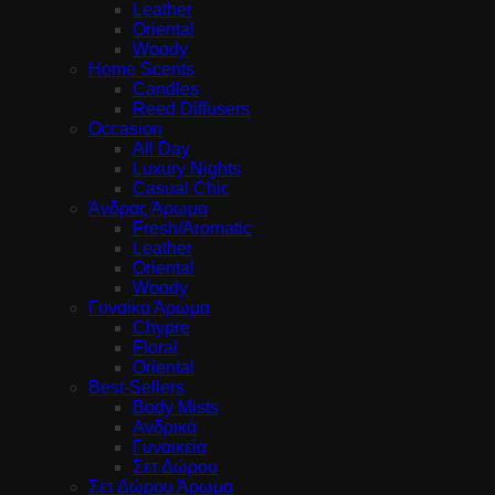
Leather
Oriental
Woody
Home Scents
Candles
Reed Diffusers
Occasion
All Day
Luxury Nights
Casual Chic
Άνδρας Άρωμα
Fresh/Aromatic
Leather
Oriental
Woody
Γυναίκα Άρωμα
Chypre
Floral
Oriental
Best-Sellers
Body Mists
Ανδρικά
Γυναικεία
Σετ Δώρου
Σετ Δώρου Άρωμα