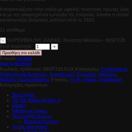
Κατασκευάζεται στην Ιταλία με υψηλής ποιότητας πρώτες ύλες
και με την μακροχρόνια εμπειρία της εταιρείας Janeke η οποία
κατασκευάζει βούρτσες μαλλιών από το 1830.
Σε απόθεμα
SUPERBRUSH JANEKE: Βούρτσα Μαλλιών - 86SP226
FUX ποσότητα
Προσθήκη στο καλάθι
Εταιρία:
Janeke
Add to Wishlist
Κωδικός προϊόντος:
86SP226 FUX
Κατηγορίες:
Professional
,
Professional βούρτσες
,
Superbrush
,
Βούρτσες Μαλλιών
,
Μαλλιά
,
Ξεμπερδέματος
Ετικέτες:
FUX
,
janeke
,
superbrush
Κατηγορίες προϊόντων
Best Seller
Tik Tok Made Me Buy It
Vegan
Influencer Faves
Περιποίηση Άκρων
Βερνίκια Νυχιών
Χωρίς κατηγορία