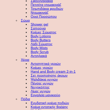
Σφουγγαράκια
Πετσέτα ντεμακιγιάζ
Τσιμπιδάκια φρυδιών
Ντεμακιγιάζ
Οροί Προσώπου
Σώμα
Shower gel
Σαπούνια
Κρέμες Σώματος
Body Lotions
Body Butters
Λάδι Σώματος
Body Mists
Body Scrub
Αντιηλιακά
Χέρια
Αντισηπτικά χεριών
Κρέμες χεριών
Hand and Body cream 2-in-1
Σετ περιποίησης άκρων
Ψαλιδάκια νυχιών
Πένσες νυχιών
Νυχοκόπτες
Λίμες νυχιών
Εργαλεία μανικιούρ
Πόδια
Ενυδατική κρέμα ποδιών
Κρέμα εντατικής θρέψης