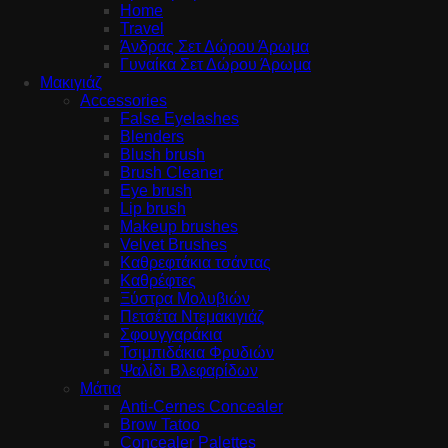
Home
Travel
Άνδρας Σετ Δώρου Άρωμα
Γυναίκα Σετ Δώρου Άρωμα
Μακιγιάζ
Accessories
False Eyelashes
Blenders
Blush brush
Brush Cleaner
Eye brush
Lip brush
Makeup brushes
Velvet Brushes
Καθρεφτάκια τσάντας
Καθρέφτες
Ξύστρα Μολυβιών
Πετσέτα Ντεμακιγιάζ
Σφουγγαράκια
Τσιμπιδάκια Φρυδιών
Ψαλίδι Βλεφαρίδων
Μάτια
Anti-Cernes Concealer
Brow Tatoo
Concealer Palettes