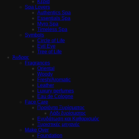
Κεριά
Spa Lovers
Authentics Spa
Essentials Spa
Myro Spa
Timeless Spa
Symbols
Circle of Life
Evil Eye
Tree of Life
Άνδρας
Fragrances
Oriental
Woody
Fresh/Aromatic
Leather
Luxury perfumes
Eau de Cologne
Face Care
Προϊόντα Ξυρίσματος
Λάδι ξυρίσματος
Ενυδάτωση και Καθαρισμός
Ξυριστικές μηχανές
Make Over
Foundation