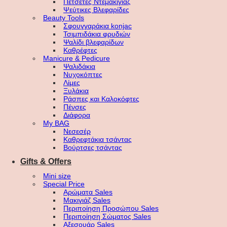
Πετσέτες Ντεμακιγιάζ
Ψεύτικες Βλεφαρίδες
Beauty Tools
Σφουγγαράκια konjac
Τσιμπιδάκια φρυδιών
Ψαλίδι βλεφαρίδων
Καθρέφτες
Manicure & Pedicure
Ψαλιδάκια
Νυχοκόπτες
Λίμες
Ξυλάκια
Ράσπες και Καλοκόφτες
Πένσες
Διάφορα
My BAG
Νεσεσέρ
Καθρεφτάκια τσάντας
Βούρτσες τσάντας
Gifts & Offers
Mini size
Special Price
Αρώματα Sales
Μακιγιάζ Sales
Περιποίηση Προσώπου Sales
Περιποίηση Σώματος Sales
Αξεσουάρ Sales