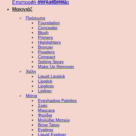
Reed Diffusers
Επιστροφή στο κατάστημα
Μακιγιάζ
Πρόσωπο
Foundation
Concealer
Blush
Primers
Highlighters
Bronzer
Powders
Compact
Setting Spray
Make Up Remover
Χείλη
Liquid Lipstick
Lipstick
Lipgloss
Lipliner
Μάτια
Eyeshadow Palettes
Σκιές
Mascara
Φρύδια
Μολύβια Ματιών
Brow Tatoo
Eyeliner
Liquid Eyeliner