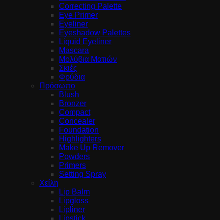
Correcting Palette
Eye Primer
Eyeliner
Eyeshadow Palettes
Liquid Eyeliner
Mascara
Μολύβια Ματιών
Σκιές
Φρύδια
Πρόσωπο
Blush
Bronzer
Compact
Concealer
Foundation
Highlighters
Make Up Remover
Powders
Primers
Setting Spray
Χείλη
Lip Balm
Lipgloss
Lipliner
Lipstick