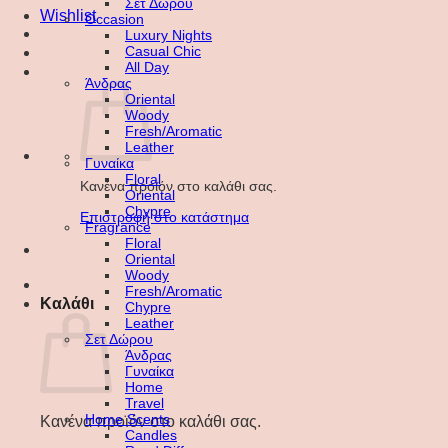
Σετ Δώρου
Wishlist
Occasion
Luxury Nights
Casual Chic
All Day
Άνδρας
Oriental
Woody
Fresh/Aromatic
Leather
Γυναίκα
Floral
Κανένα προϊόν στο καλάθι σας.
Oriental
Chypre
Επιστροφή στο κατάστημα
Fragrance
Floral
Oriental
Woody
Fresh/Aromatic
Καλάθι
Chypre
Leather
Σετ Δώρου
Άνδρας
Γυναίκα
Home
Travel
Home Scents
Κανένα προϊόν στο καλάθι σας.
Candles