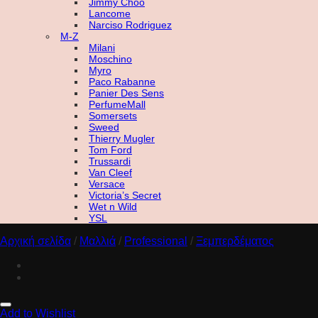
Jimmy Choo
Lancome
Narciso Rodriguez
M-Z
Milani
Moschino
Myro
Paco Rabanne
Panier Des Sens
PerfumeMall
Somersets
Sweed
Thierry Mugler
Tom Ford
Trussardi
Van Cleef
Versace
Victoria’s Secret
Wet n Wild
YSL
Αρχική σελίδα
/
Μαλλιά
/
Professional
/
Ξεμπερδέματος
Add to Wishlist