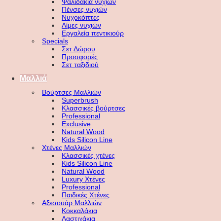
Ψαλιδάκια νυχιών
Πένσες νυχιών
Νυχοκόπτες
Λίμες νυχιών
Εργαλεία πεντικιούρ
Specials
Σετ Δώρου
Προσφορές
Σετ ταξιδιού
Μαλλιά
Βούρτσες Μαλλιών
Superbrush
Κλασσικές βούρτσες
Professional
Exclusive
Natural Wood
Kids Silicon Line
Χτένες Μαλλιών
Κλασσικές χτένες
Kids Silicon Line
Natural Wood
Luxury Χτένες
Professional
Παιδικές Χτένες
Αξεσουάρ Μαλλιών
Κοκκαλάκια
Λαστιχάκια