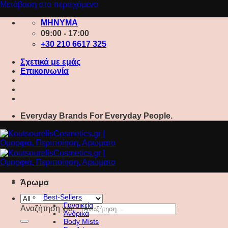
Μετάβαση στο περιεχόμενο
ΜΗΝΥΜΑ
09:00 - 17:00
+30 210 6617 325
Σχετικά με εμάς
Επικοινωνία
Everyday Brands For Everyday People.
Άρωμα
Best-Sellers
Γυναικεία
Αναζήτηση για:
Ανδρικά
Body Mists