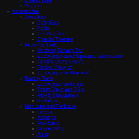
Cruelty Free
Vegan
Accessories
Jewellery
Βραχιόλια
Κολιέ
Σκουλαρίκια
Special Themes
Make Up Tools
Ψεύτικες Βλεφαρίδες
Σφουγγαράκια καθαρισμού προσώπου
Πετσέτες Ντεμακιγιάζ
Πινέλα Μακιγιάζ
Σφουγγαράκια Μακιγιάζ
Beauty Tools
Σφουγγαράκια konjac
Τσιμπιδάκια φρυδιών
Ψαλίδι βλεφαρίδων
Καθρέφτες
Manicure and Pedicure
Πένσες
Διάφορα
Ψαλιδάκια
Νυχοκόπτες
Λίμες