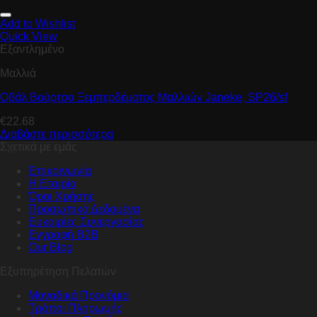
Add to Wishlist
Quick View
Εξαντλημένο
Μαλλιά
Οβάλ Βούρτσα Ξεμπερδέματος Μαλλιών Janeke, SP26/sf
€
22.68
Διαβάστε περισσότερα
Σχετικά με εμάς
Επικοινωνία
Η Εταιρία
Όροι Χρήσης
Προσωπικά Δεδομένα
Ευκαιρίες Συνεργασίας
Εγγραφή B2B
Our Blog
Εξυπηρέτηση Πελατών
Μοναδικά Προνόμια
Τρόποι Πληρωμής