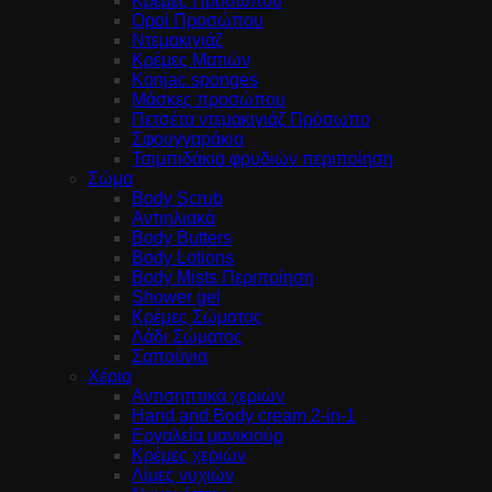
Κρέμες Προσώπου
Οροί Προσώπου
Ντεμακιγιάζ
Κρέμες Ματιών
Konjac sponges
Μάσκες προσώπου
Πετσέτα ντεμακιγιάζ Πρόσωπο
Σφουγγαράκια
Τσιμπιδάκια φρυδιών περιποίηση
Σώμα
Body Scrub
Αντιηλιακά
Body Butters
Body Lotions
Body Mists Περιποίηση
Shower gel
Κρέμες Σώματος
Λάδι Σώματος
Σαπούνια
Χέρια
Αντισηπτικά χεριών
Hand and Body cream 2-in-1
Εργαλεία μανικιούρ
Κρέμες χεριών
Λίμες νυχιών