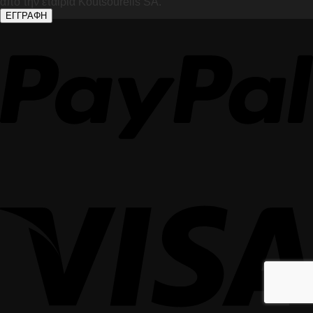
από την εταιρία Koutsourelis SA.