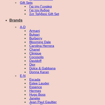
Gift Sets
Για την Γυναίκα
Για τον Άνδρα
Σετ Ταξιδιού Gift Set
Brands
A-D
Armani
Bulgari
Burberry
Blooming Dale
Carolina Herrera
Chanel
Clinique
Cocosolis
Davidoff
Dior
Dolce & Gabbana
Donna Karan
E-N
Escada
Estee Lauder
Essence
Hermes
Hugo Boss
Janeke
Jean Paul Gaultier