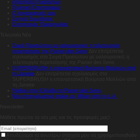
Αποστολή Προϊόντων
Πολιτική Επιστροφών
Ο λογαριασμός μου
Συχνές Ερωτήσεις
Εντοπισμός Παραγγελίας
Τελευταία Νέα
Σειρά Προσώπου με υαλουρονικό: η τελετουργία
περιποίησης της Panier des Sens
Δεν επιτρέπεται
σχολιασμός
στο Σειρά Προσώπου με υαλουρονικό: η
τελετουργία περιποίησης της Panier des Sens
SUPERBRUSH η επαναστατική Βούρτσα Μαλλιών από
τη Janeke
Δεν επιτρέπεται σχολιασμός
στο
SUPERBRUSH η επαναστατική Βούρτσα Μαλλιών από
τη Janeke
Ήρθαν στην Ελλάδα τα Panier des Sens
Nέο επαγγελματικό make up, Milani από το L.A.
Newsletter
Μάθετε πρώτοι τα νέα μας και τις προσφορές μας!
Αποδέχομαι τα ανωτέρω στοιχεία μου να χρησιμοποιηθούν