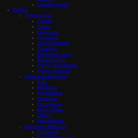
Liquid Lipstick
Μαλλιά
Professional
Carbon
Αέρος
Ισιώματος
Κεραμικές
Ξεμπερδέματος
Πιρούνες
Συνθετική τρίχα
Φυσική τρίχα
Χτένες κουρέματος
Χτένες λισουάρ
Αξεσουάρ Μαλλιών
Kids
Wedding
Κοκκαλάκια
Κορδέλες
Λαστιχάκια
Μπομπάρια
Στέκες
Τσιμπιδάκια
Βούρτσες Μαλλιών
Exclusive
Kids Silicon Line