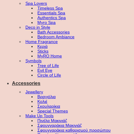
Spa Lovers
Timeless Spa
Essentials Spa
Authentics Spa
Myro Spa
Deco in Style
Bath Accessories
Bedroom Ambiance
Home Fragrance
Κεριά
Sticks
MyRO Home
Symbols
Tree of Life
Evil Eye
Circle of Life
Accessories
Jewellery
Βραχιόλια
Κολιέ
Σκουλαρίκια
Special Themes
Make Up Tools
Πινέλα Μακιγιάζ
Σφουγγαράκια Μακιγιάζ
Σφουγγαράκια καθαρισμού προσώπου