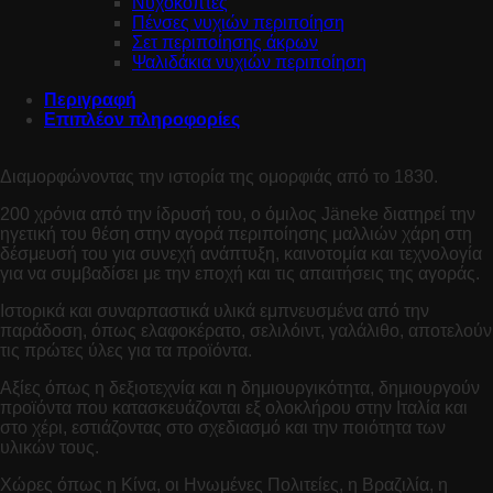
Νυχοκόπτες
Πένσες νυχιών περιποίηση
Σετ περιποίησης άκρων
Ψαλιδάκια νυχιών περιποίηση
Περιγραφή
Επιπλέον πληροφορίες
Διαμορφώνοντας την ιστορία της ομορφιάς από το 1830.
200 χρόνια από την ίδρυσή του, ο όμιλος Jäneke διατηρεί την
ηγετική του θέση στην αγορά περιποίησης μαλλιών χάρη στη
δέσμευσή του για συνεχή ανάπτυξη, καινοτομία και τεχνολογία
για να συμβαδίσει με την εποχή και τις απαιτήσεις της αγοράς.
Ιστορικά και συναρπαστικά υλικά εμπνευσμένα από την
παράδοση, όπως ελαφοκέρατο, σελιλόιντ, γαλάλιθο, αποτελούν
τις πρώτες ύλες για τα προϊόντα.
Αξίες όπως η δεξιοτεχνία και η δημιουργικότητα, δημιουργούν
προϊόντα που κατασκευάζονται εξ ολοκλήρου στην Ιταλία και
στο χέρι, εστιάζοντας στο σχεδιασμό και την ποιότητα των
υλικών τους.
Χώρες όπως η Κίνα, οι Ηνωμένες Πολιτείες, η Βραζιλία, η