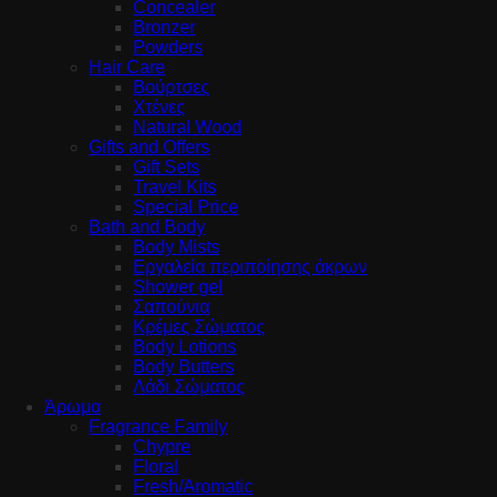
Concealer
Bronzer
Powders
Hair Care
Βούρτσες
Χτένες
Natural Wood
Gifts and Offers
Gift Sets
Travel Kits
Special Price
Bath and Body
Body Mists
Εργαλεία περιποίησης άκρων
Shower gel
Σαπούνια
Κρέμες Σώματος
Body Lotions
Body Butters
Λάδι Σώματος
Άρωμα
Fragrance Family
Chypre
Floral
Fresh/Aromatic