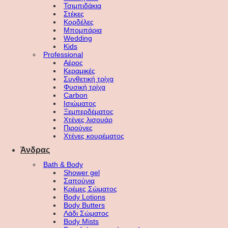
Τσιμπιδάκια
Στέκες
Κορδέλες
Μπομπάρια
Wedding
Kids
Professional
Αέρος
Κεραμικές
Συνθετική τρίχα
Φυσική τρίχα
Carbon
Ισιώματος
Ξεμπερδέματος
Χτένες λισουάρ
Πιρούνες
Χτένες κουρέματος
Άνδρας
Bath & Body
Shower gel
Σαπούνια
Κρέμες Σώματος
Body Lotions
Body Butters
Λάδι Σώματος
Body Mists