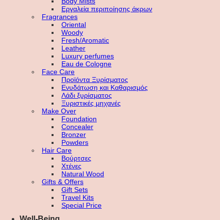
Body Mists
Εργαλεία περιποίησης άκρων
Fragrances
Oriental
Woody
Fresh/Aromatic
Leather
Luxury perfumes
Eau de Cologne
Face Care
Προϊόντα Ξυρίσματος
Ενυδάτωση και Καθαρισμός
Λάδι ξυρίσματος
Ξυριστικές μηχανές
Make Over
Foundation
Concealer
Bronzer
Powders
Hair Care
Βούρτσες
Χτένες
Natural Wood
Gifts & Offers
Gift Sets
Travel Kits
Special Price
Well-Being