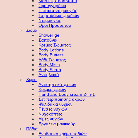
Μάσκες προσώπου
Σφουγγαράκια
Πετσέτα ντεμακιγιάζ
Τσιμπιδάκια φρυδιών
Ντεμακιγιάζ
Οροί Προσώπου
Σώμα
Shower gel
Σαπούνια
Κρέμες Σώματος
Body Lotions
Body Butters
Λάδι Σώματος
Body Mists
Body Scrub
Αντιηλιακά
Χέρια
Αντισηπτικά χεριών
Κρέμες χεριών
Hand and Body cream 2-in-1
Σετ περιποίησης άκρων
Ψαλιδάκια νυχιών
Πένσες νυχιών
Νυχοκόπτες
Λίμες νυχιών
Εργαλεία μανικιούρ
Πόδια
Ενυδατική κρέμα ποδιών