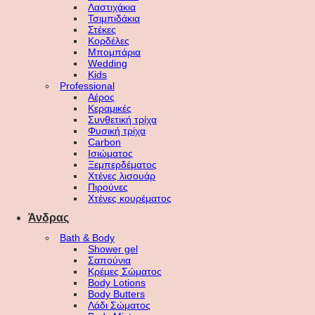
Λαστιχάκια
Τσιμπιδάκια
Στέκες
Κορδέλες
Μπομπάρια
Wedding
Kids
Professional
Αέρος
Κεραμικές
Συνθετική τρίχα
Φυσική τρίχα
Carbon
Ισιώματος
Ξεμπερδέματος
Χτένες λισουάρ
Πιρούνες
Χτένες κουρέματος
Άνδρας
Bath & Body
Shower gel
Σαπούνια
Κρέμες Σώματος
Body Lotions
Body Butters
Λάδι Σώματος