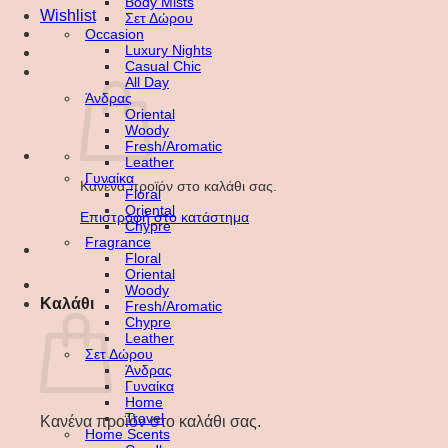
Body Mists
Wishlist
Σετ Δώρου
Occasion
Luxury Nights
Casual Chic
All Day
Άνδρας
Oriental
Woody
Fresh/Aromatic
Leather
Γυναίκα
Κανένα προϊόν στο καλάθι σας.
Floral
Oriental
Επιστροφή στο κατάστημα
Chypre
Fragrance
Floral
Oriental
Woody
Καλάθι
Fresh/Aromatic
Chypre
Leather
Σετ Δώρου
Άνδρας
Γυναίκα
Home
Travel
Κανένα προϊόν στο καλάθι σας.
Home Scents