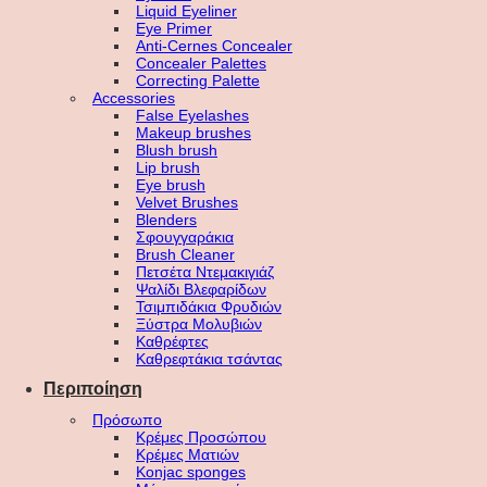
Liquid Eyeliner
Eye Primer
Anti-Cernes Concealer
Concealer Palettes
Correcting Palette
Accessories
False Eyelashes
Makeup brushes
Blush brush
Lip brush
Eye brush
Velvet Brushes
Blenders
Σφουγγαράκια
Brush Cleaner
Πετσέτα Ντεμακιγιάζ
Ψαλίδι Βλεφαρίδων
Τσιμπιδάκια Φρυδιών
Ξύστρα Μολυβιών
Καθρέφτες
Καθρεφτάκια τσάντας
Περιποίηση
Πρόσωπο
Κρέμες Προσώπου
Κρέμες Ματιών
Konjac sponges