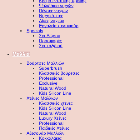
Κρέμα εντατικής θρέψης
Ψαλιδάκια νυχιών
Πένσες νυχιών
Νυχοκόπτες
Λίμες νυχιών
Εργαλεία πεντικιούρ
Specials
Σετ Δώρου
Προσφορές
Σετ ταξιδιού
Μαλλιά
Βούρτσες Μαλλιών
Superbrush
Κλασσικές βούρτσες
Professional
Exclusive
Natural Wood
Kids Silicon Line
Χτένες Μαλλιών
Κλασσικές χτένες
Kids Silicon Line
Natural Wood
Luxury Χτένες
Professional
Παιδικές Χτένες
Αξεσουάρ Μαλλιών
Κοκκαλάκια