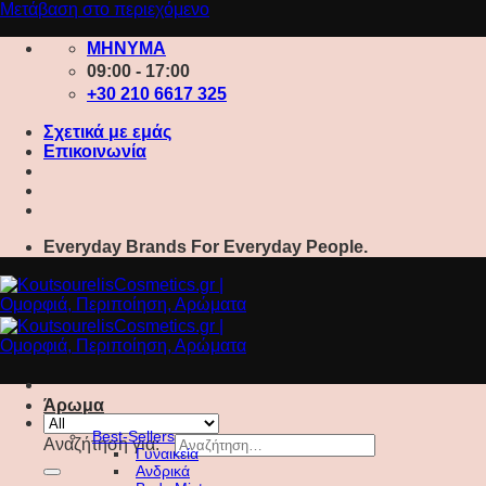
Μετάβαση στο περιεχόμενο
ΜΗΝΥΜΑ
09:00 - 17:00
+30 210 6617 325
Σχετικά με εμάς
Επικοινωνία
Everyday Brands For Everyday People.
Άρωμα
Best-Sellers
Αναζήτηση για:
Γυναικεία
Ανδρικά