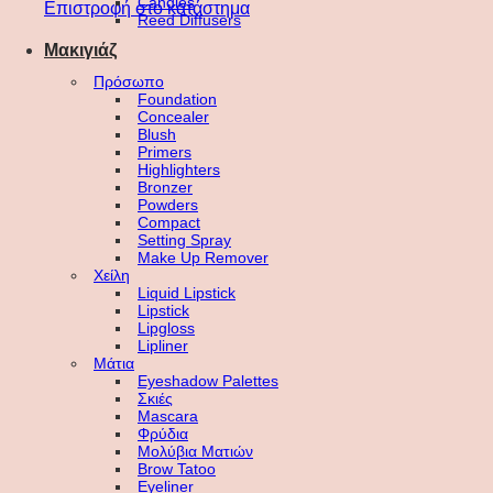
Candles
Επιστροφή στο κατάστημα
Reed Diffusers
Μακιγιάζ
Πρόσωπο
Foundation
Concealer
Blush
Primers
Highlighters
Bronzer
Powders
Compact
Setting Spray
Make Up Remover
Χείλη
Liquid Lipstick
Lipstick
Lipgloss
Lipliner
Μάτια
Eyeshadow Palettes
Σκιές
Mascara
Φρύδια
Μολύβια Ματιών
Brow Tatoo
Eyeliner