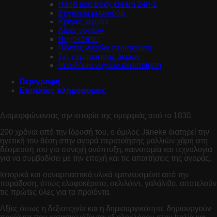
Hand and Body cream 2-in-1
Εργαλεία μανικιούρ
Κρέμες χεριών
Λίμες νυχιών
Νυχοκόπτες
Πένσες νυχιών περιποίηση
Σετ περιποίησης άκρων
Ψαλιδάκια νυχιών περιποίηση
Περιγραφή
Επιπλέον πληροφορίες
Διαμορφώνοντας την ιστορία της ομορφιάς από το 1830.
200 χρόνια από την ίδρυσή του, ο όμιλος Jäneke διατηρεί την
ηγετική του θέση στην αγορά περιποίησης μαλλιών χάρη στη
δέσμευσή του για συνεχή ανάπτυξη, καινοτομία και τεχνολογία
για να συμβαδίσει με την εποχή και τις απαιτήσεις της αγοράς.
Ιστορικά και συναρπαστικά υλικά εμπνευσμένα από την
παράδοση, όπως ελαφοκέρατο, σελιλόιντ, γαλάλιθο, αποτελούν
τις πρώτες ύλες για τα προϊόντα.
Αξίες όπως η δεξιοτεχνία και η δημιουργικότητα, δημιουργούν