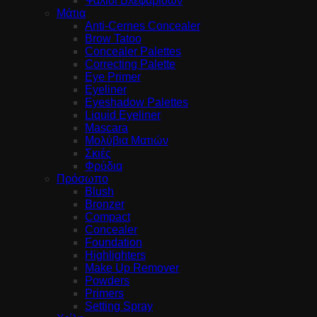
Ψαλίδι Βλεφαρίδων
Μάτια
Anti-Cernes Concealer
Brow Tatoo
Concealer Palettes
Correcting Palette
Eye Primer
Eyeliner
Eyeshadow Palettes
Liquid Eyeliner
Mascara
Μολύβια Ματιών
Σκιές
Φρύδια
Πρόσωπο
Blush
Bronzer
Compact
Concealer
Foundation
Highlighters
Make Up Remover
Powders
Primers
Setting Spray