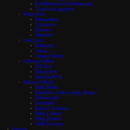
Ενυδάτωση και Καθαρισμός
Ξυριστικές μηχανές
Make Over
Foundation
Concealer
Bronzer
Powders
Hair Care
Βούρτσες
Χτένες
Natural Wood
Gifts and Offers
Gift Sets
Travel Kits
Special Price
Bath and Body
Body Mists
Εργαλεία περιποίησης άκρων
Shower gel
Σαπούνια
Κρέμες Σώματος
Body Lotions
Body Butters
Λάδι Σώματος
Άρωμα