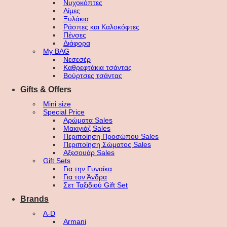
Νυχοκόπτες
Λίμες
Ξυλάκια
Ράσπες και Καλοκόφτες
Πένσες
Διάφορα
My BAG
Νεσεσέρ
Καθρεφτάκια τσάντας
Βούρτσες τσάντας
Gifts & Offers
Mini size
Special Price
Αρώματα Sales
Μακιγιάζ Sales
Περιποίηση Προσώπου Sales
Περιποίηση Σώματος Sales
Αξεσουάρ Sales
Gift Sets
Για την Γυναίκα
Για τον Άνδρα
Σετ Ταξιδιού Gift Set
Brands
A-D
Armani