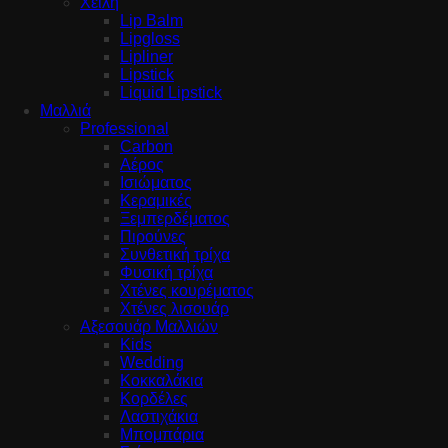
Χείλη
Lip Balm
Lipgloss
Lipliner
Lipstick
Liquid Lipstick
Μαλλιά
Professional
Carbon
Αέρος
Ισιώματος
Κεραμικές
Ξεμπερδέματος
Πιρούνες
Συνθετική τρίχα
Φυσική τρίχα
Χτένες κουρέματος
Χτένες λισουάρ
Αξεσουάρ Μαλλιών
Kids
Wedding
Κοκκαλάκια
Κορδέλες
Λαστιχάκια
Μπομπάρια