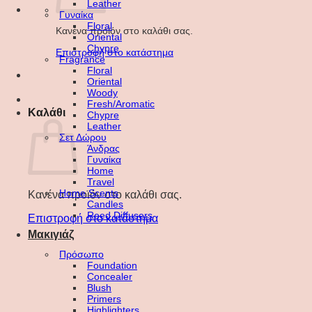
Leather
Γυναίκα
Floral
Κανένα προϊόν στο καλάθι σας.
Oriental
Chypre
Επιστροφή στο κατάστημα
Fragrance
Floral
Oriental
Woody
Fresh/Aromatic
Καλάθι
Chypre
Leather
Σετ Δώρου
Άνδρας
Γυναίκα
Home
Travel
Home Scents
Κανένα προϊόν στο καλάθι σας.
Candles
Reed Diffusers
Επιστροφή στο κατάστημα
Μακιγιάζ
Πρόσωπο
Foundation
Concealer
Blush
Primers
Highlighters