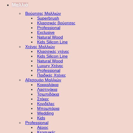
Μαλλιά
Βούρτσες Μαλλιών
Superbrush
Κλασσικές βούρτσες
Professional
Exclusive
Natural Wood
Kids Silicon Line
Χτένες Μαλλιών
Κλασσικές χτένες
Kids Silicon Line
Natural Wood
Luxury Χτένες
Professional
Παιδικές Χτένες
Αξεσουάρ Μαλλιών
Κοκκαλάκια
Λαστιχάκια
Τσιμπιδάκια
Στέκες
Κορδέλες
Μπομπάρια
Wedding
Kids
Professional
Αέρος
Κεραμικές