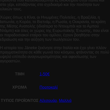
προϊόντα που κατασκευάζονται εξ ολοκλήρου στην Ιταλία και
στο χέρι, εστιάζοντας στο σχεδιασμό και την ποιότητα των
υλικών τους.
Χώρες όπως η Κίνα, οι Ηνωμένες Πολιτείες, η Βραζιλία, η
Ιαπωνία, η Κορέα, το Βιετνάμ, η Ρωσία, η Ουκρανία, τα κράτη
της Μέσης Ανατολής (ιδιαίτερα το Ντουμπάι και το Αμπού
Ντάμπι) και όλες οι χώρες της Ευρωπαϊκής Ένωσης, που είναι
οι παραδοσιακοί εταίροι του ομίλου,
έχουν βοηθήσει στην
εδραίωση και την αύξηση των πωλήσεών του.
Η ιστορία του Jäneke ξεκίνησε στην Ιταλία και έχει γίνει πλέον
πραγματικότητα σε κάθε γωνιά του κόσμου, φτάνοντας σε πολύ
υψηλό επίπεδο αναγνωρισιμότητας και αφοσίωσης των
αγοραστών.
ΤΙΜΗ
1-50€
ΧΡΩΜΑ
Πορτοκαλί
ΤΥΠΟΣ ΠΡΟΪΟΝΤΟΣ
Αξεσουάρ
,
Μαλλιά