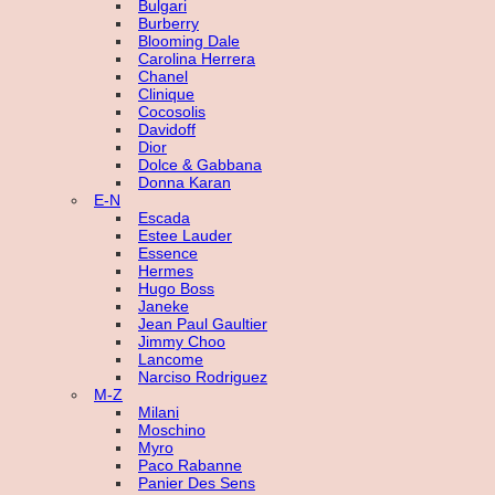
Bulgari
Burberry
Blooming Dale
Carolina Herrera
Chanel
Clinique
Cocosolis
Davidoff
Dior
Dolce & Gabbana
Donna Karan
E-N
Escada
Estee Lauder
Essence
Hermes
Hugo Boss
Janeke
Jean Paul Gaultier
Jimmy Choo
Lancome
Narciso Rodriguez
M-Z
Milani
Moschino
Myro
Paco Rabanne
Panier Des Sens