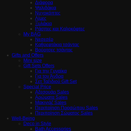
Διάφορα
Ψαλιδάκια
Νυχοκόπτες
Λίμες
Ξυλάκια
Ράσπες και Καλοκόφτες
My BAG
Νεσεσέρ
Καθρεφτάκια τσάντας
Βούρτσες τσάντας
Gifts and Offers
Mini size
Gift Sets Offers
Για την Γυναίκα
Για τον Άνδρα
Σετ Ταξιδιού Gift Set
Special Price
Αξεσουάρ Sales
Αρώματα Sales
Μακιγιάζ Sales
Περιποίηση Προσώπου Sales
Περιποίηση Σώματος Sales
Well-Being
Deco in Style
Bath Accessories