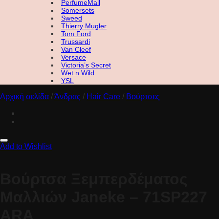
PerfumeMall
Somersets
Sweed
Thierry Mugler
Tom Ford
Trussardi
Van Cleef
Versace
Victoria’s Secret
Wet n Wild
YSL
Αρχική σελίδα
/
Άνδρας
/
Hair Care
/
Βούρτσες
Add to Wishlist
Βούρτσα Ξεμπερδέματος
Μαλλιών Janeke – 71SP227
ARA