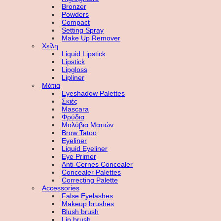
Bronzer
Powders
Compact
Setting Spray
Make Up Remover
Χείλη
Liquid Lipstick
Lipstick
Lipgloss
Lipliner
Μάτια
Eyeshadow Palettes
Σκιές
Mascara
Φρύδια
Μολύβια Ματιών
Brow Tatoo
Eyeliner
Liquid Eyeliner
Eye Primer
Anti-Cernes Concealer
Concealer Palettes
Correcting Palette
Accessories
False Eyelashes
Makeup brushes
Blush brush
Lip brush