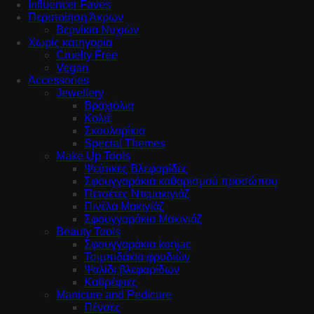
Influencer Faves
Περιποίηση Άκρων
Βερνίκια Νυχιών
Χωρίς κατηγορία
Cruelty Free
Vegan
Accessories
Jewellery
Βραχιόλια
Κολιέ
Σκουλαρίκια
Special Themes
Make Up Tools
Ψεύτικες Βλεφαρίδες
Σφουγγαράκια καθαρισμού προσώπου
Πετσέτες Ντεμακιγιάζ
Πινέλα Μακιγιάζ
Σφουγγαράκια Μακιγιάζ
Beauty Tools
Σφουγγαράκια konjac
Τσιμπιδάκια φρυδιών
Ψαλίδι βλεφαρίδων
Καθρέφτες
Manicure and Pedicure
Πένσες