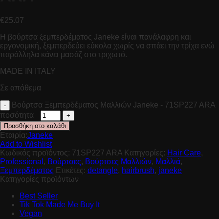
€
25.07
Η βούρτσα ξεμπερδέματος Janeke είναι πανάλαφρη και
εργονομική, ξεμπερδεύει εύκολα χωρίς να σπάει την τρίχα ενώ
παράλληλα κάνει μασάζ στο τριχωτό.
ΜADE IN ITALY
Σε απόθεμα
Βούρτσα Ξεμπερδέματος Μαλλιών Janeke - 71SP227 ARA
ποσότητα
Προσθήκη στο καλάθι
Εταιρία:
Janeke
Add to Wishlist
Κωδικός προϊόντος:
71SP227 ARA
Κατηγορίες:
Hair Care
,
Professional
,
Βούρτσες
,
Βούρτσες Μαλλιών
,
Μαλλιά
,
Ξεμπερδέματος
Ετικέτες:
detangle
,
hairbrush
,
janeke
Κατηγορίες προϊόντων
Best Seller
Tik Tok Made Me Buy It
Vegan