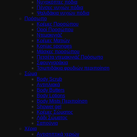
Νυχοκόπτες πόδια
Πένσες νυχιών πόδια
Ψαλιδάκια νυχιών πόδια
Πρόσωπο
Κρέμες Προσώπου
Οροί Προσώπου
Ντεμακιγιάζ
Κρέμες Ματιών
Konjac sponges
Μάσκες προσώπου
Πετσέτα ντεμακιγιάζ Πρόσωπο
Σφουγγαράκια
Τσιμπιδάκια φρυδιών περιποίηση
Σώμα
Body Scrub
Αντιηλιακά
Body Butters
Body Lotions
Body Mists Περιποίηση
Shower gel
Κρέμες Σώματος
Λάδι Σώματος
Σαπούνια
Χέρια
Αντισηπτικά χεριών