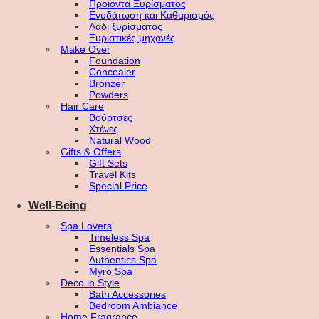
Προϊόντα Ξυρίσματος
Ενυδάτωση και Καθαρισμός
Λάδι ξυρίσματος
Ξυριστικές μηχανές
Make Over
Foundation
Concealer
Bronzer
Powders
Hair Care
Βούρτσες
Χτένες
Natural Wood
Gifts & Offers
Gift Sets
Travel Kits
Special Price
Well-Being
Spa Lovers
Timeless Spa
Essentials Spa
Authentics Spa
Myro Spa
Deco in Style
Bath Accessories
Bedroom Ambiance
Home Fragrance