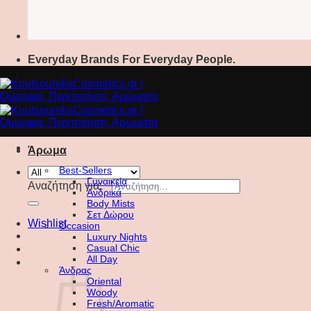
Everyday Brands For Everyday People.
Άρωμα
Best-Sellers
Γυναικεία
Αναζήτηση για:
Ανδρικά
Body Mists
Σετ Δώρου
Wishlist
Occasion
Luxury Nights
Casual Chic
All Day
Άνδρας
Oriental
Woody
Fresh/Aromatic