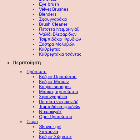
Eye brush
Velvet Brushes
Blenders
Σφουγγαράκια
Brush Cleaner
Πετσέτα Ντεμακιγιάζ
Ψαλίδι Βλεφαρίδων
Τσιμπιδάκια Φρυδιών
Ξύστρα Μολυβιών
Καθρέφτες
Καθρεφτάκια τσάντας
Περιποίηση
Πρόσωπο
Κρέμες Προσώπου
Κρέμες Ματιών
Konjac sponges
Μάσκες προσώπου
Σφουγγαράκια
Πετσέτα ντεμακιγιάζ
Τσιμπιδάκια φρυδιών
Ντεμακιγιάζ
Οροί Προσώπου
Σώμα
Shower gel
Σαπούνια
Κρέμες Σώματος