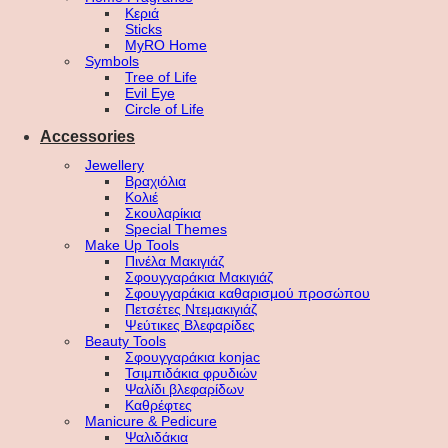
Κεριά
Sticks
MyRO Home
Symbols
Tree of Life
Evil Eye
Circle of Life
Accessories
Jewellery
Βραχιόλια
Κολιέ
Σκουλαρίκια
Special Themes
Make Up Tools
Πινέλα Μακιγιάζ
Σφουγγαράκια Μακιγιάζ
Σφουγγαράκια καθαρισμού προσώπου
Πετσέτες Ντεμακιγιάζ
Ψεύτικες Βλεφαρίδες
Beauty Tools
Σφουγγαράκια konjac
Τσιμπιδάκια φρυδιών
Ψαλίδι βλεφαρίδων
Καθρέφτες
Manicure & Pedicure
Ψαλιδάκια