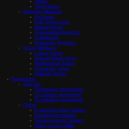
Στέκες
Τσιμπιδάκια
Βούρτσες Μαλλιών
Exclusive
Kids Silicon Line
Natural Wood
Professional βούρτσες
Superbrush
Κλασσικές βούρτσες
Χτένες Μαλλιών
Luxury Χτένες
Natural Wood χτένες
Professional Χτένες
Κλασσικές χτένες
Παιδικές Χτένες
Περιποίηση
Specials
Προσφορές περιποίηση
Σετ Δώρου περιποίηση
Σετ ταξιδιού περιποίηση
Πόδια
Ενυδατική κρέμα ποδιών
Εργαλεία πεντικιούρ
Κρέμα εντατικής θρέψης
Λίμες νυχιών πόδια