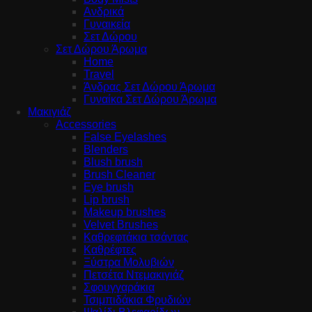
Ανδρικά
Γυναικεία
Σετ Δώρου
Σετ Δώρου Άρωμα
Home
Travel
Άνδρας Σετ Δώρου Άρωμα
Γυναίκα Σετ Δώρου Άρωμα
Μακιγιάζ
Accessories
False Eyelashes
Blenders
Blush brush
Brush Cleaner
Eye brush
Lip brush
Makeup brushes
Velvet Brushes
Καθρεφτάκια τσάντας
Καθρέφτες
Ξύστρα Μολυβιών
Πετσέτα Ντεμακιγιάζ
Σφουγγαράκια
Τσιμπιδάκια Φρυδιών