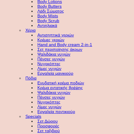
Body Lotions
Body Butters
Λάδι Σώματος
Body Mists
Body Scrub
Αντιηλιακά
Χέρια
Αντισηπτικά χεριών
Κρέμες χεριών
Hand and Body cream 2-in-1
Σετ περιποίησης άκρων
Ψαλιδάκια νυχιών
Πένσες νυχιών
Νυχοκόπτες
Λίμες νυχιών
Εργαλεία μανικιούρ
Πόδια
Ενυδατική κρέμα ποδιών
Κρέμα εντατικής θρέψης
Ψαλιδάκια νυχιών
Πένσες νυχιών
Νυχοκόπτες
Λίμες νυχιών
Εργαλεία πεντικιούρ
Specials
Σετ Δώρου
Προσφορές
Σετ ταξιδιού