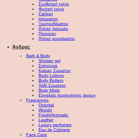
Συνθετική τρίχα
Φυσική τρίχα
Carbon
Ισιώματος
Ξεμπερδέματος
Χτένες λισουάρ
Πιρούνες
Χτένες κουρέματος
Άνδρας
Bath & Body
Shower gel
Σαπούνια
Κρέμες Σώματος
Body Lotions
Body Butters
Λάδι Σώματος
Body Mists
Εργαλεία περιποίησης άκρων
Fragrances
Oriental
Woody
Fresh/Aromatic
Leather
Luxury perfumes
Eau de Cologne
Face Care