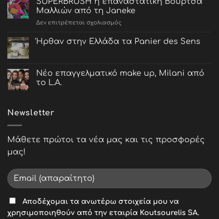
SUPERBRUSH η επαναστατική Βούρτσα
με
Μαλλιών από τη Janeke
υαλουρονικό:
στο
Δεν επιτρέπεται σχολιασμός
η
SUPERBRUSH
τελετουργία
η
Ήρθαν στην Ελλάδα τα Panier des Sens
περιποίησης
επαναστατική
της
Βούρτσα
Panier
Μαλλιών
des
Nέο επαγγελματικό make up, Milani από
από
Sens
τη
το L.A.
Janeke
Newsletter
Μάθετε πρώτοι τα νέα μας και τις προσφορές
μας!
Αποδέχομαι τα ανωτέρω στοιχεία μου να
χρησιμοποιηθούν από την εταιρία Koutsourelis SA.