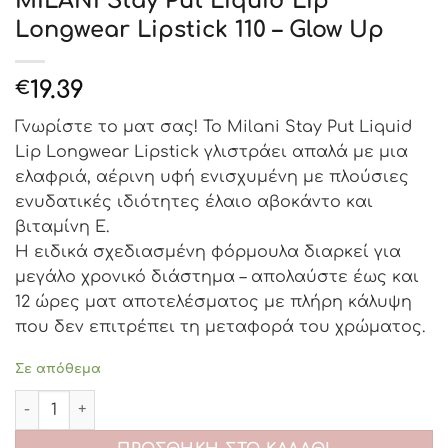
MILANI Stay Put Liquid Lip
Longwear Lipstick 110 – Glow Up
19.39
€
Γνωρίστε το ματ σας! Το Milani Stay Put Liquid
Lip Longwear Lipstick γλιστράει απαλά με μια
ελαφριά, αέρινη υφή ενισχυμένη με πλούσιες
ενυδατικές ιδιότητες έλαιο αβοκάντο και
βιταμίνη Ε.
Η ειδικά σχεδιασμένη φόρμουλα διαρκεί για
μεγάλο χρονικό διάστημα – απολαύστε έως και
12 ώρες ματ αποτελέσματος με πλήρη κάλυψη
που δεν επιτρέπει τη μεταφορά του χρώματος.
Σε απόθεμα
MILANI Stay Put Liquid Lip Longwear Lipstick 110 - Glow