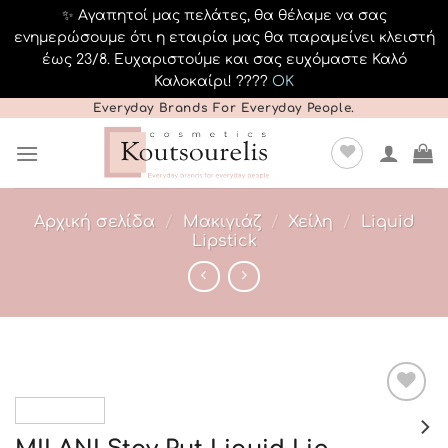
✨ Αγαπητοί μας πελάτες, θα θέλαμε να σας
ενημερώσουμε ότι η εταιρία μας θα παραμείνει κλειστή
έως 23/8. Ευχαριστούμε και σας ευχόμαστε Καλό
Καλοκαίρι! ????️
OK
Μετάβαση
Everyday Brands For Everyday People.
στο
περιεχόμενο
Αρχική σελίδα
/
Μακιγιάζ
/
Χείλη
/
Liquid
Lipstick
Add to
Wishlist