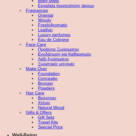
Body Mists
Εργαλεία περιποίησης άκρων
Fragrances
Oriental
Woody
Fresh/Aromatic
Leather
Luxury perfumes
Eau de Cologne
Face Care
Προϊόντα Ξυρίσματος
Ενυδάτωση και Καθαρισμός
Λάδι ξυρίσματος
Ξυριστικές μηχανές
Make Over
Foundation
Concealer
Bronzer
Powders
Hair Care
Βούρτσες
Χτένες
Natural Wood
Gifts & Offers
Gift Sets
Travel Kits
Special Price
Well-Being