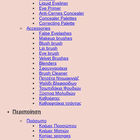
Liquid Eyeliner
Eye Primer
Anti-Cernes Concealer
Concealer Palettes
Correcting Palette
Accessories
False Eyelashes
Makeup brushes
Blush brush
Lip brush
Eye brush
Velvet Brushes
Blenders
Σφουγγαράκια
Brush Cleaner
Πετσέτα Ντεμακιγιάζ
Ψαλίδι Βλεφαρίδων
Τσιμπιδάκια Φρυδιών
Ξύστρα Μολυβιών
Καθρέφτες
Καθρεφτάκια τσάντας
Περιποίηση
Πρόσωπο
Κρέμες Προσώπου
Κρέμες Ματιών
Konjac sponges