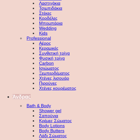
Λαστιχάκια
Τσιμπιδάκια
Στέκες
Κορδέλες
Μπομπάρια
Wedding
Kids
Professional
Αέρος
Κεραμικές
Συνθετική τρίχα
Φυσική τρίχα
Carbon
Ισιώματος
Ξεμπερδέματος
Χτένες λισουάρ
Πιρούνες
Χτένες κουρέματος
Άνδρας
Bath & Body
Shower gel
Σαπούνια
Κρέμες Σώματος
Body Lotions
Body Butters
Λάδι Σώματος