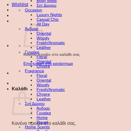
Body Mists
Wishlist
Σετ Δώρου
Occasion
Luxury Nights
Casual Chic
All Day
Άνδρας
Oriental
Woody
Fresh/Aromatic
Leather
Γυναίκα
Κανένα προϊόν στο καλάθι σας.
Floral
Oriental
Επιστροφή στο κατάστημα
Chypre
Fragrance
Floral
Oriental
Woody
Καλάθι
Fresh/Aromatic
Chypre
Leather
Σετ Δώρου
Άνδρας
Γυναίκα
Home
Travel
Κανένα προϊόν στο καλάθι σας.
Home Scents