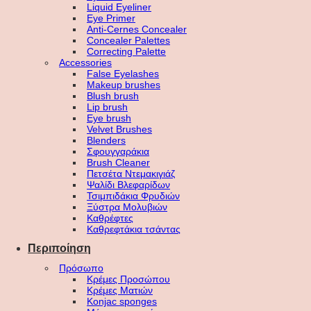
Liquid Eyeliner
Eye Primer
Anti-Cernes Concealer
Concealer Palettes
Correcting Palette
Accessories
False Eyelashes
Makeup brushes
Blush brush
Lip brush
Eye brush
Velvet Brushes
Blenders
Σφουγγαράκια
Brush Cleaner
Πετσέτα Ντεμακιγιάζ
Ψαλίδι Βλεφαρίδων
Τσιμπιδάκια Φρυδιών
Ξύστρα Μολυβιών
Καθρέφτες
Καθρεφτάκια τσάντας
Περιποίηση
Πρόσωπο
Κρέμες Προσώπου
Κρέμες Ματιών
Konjac sponges