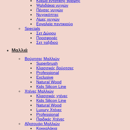
Κρέμα εντατικής θρέψης
Ψαλιδάκια νυχιών
Πένσες νυχιών
Νυχοκόπτες
Λίμες νυχιών
Εργαλεία πεντικιούρ
Specials
Σετ Δώρου
Προσφορές
Σετ ταξιδιού
Μαλλιά
Βούρτσες Μαλλιών
Superbrush
Κλασσικές βούρτσες
Professional
Exclusive
Natural Wood
Kids Silicon Line
Χτένες Μαλλιών
Κλασσικές χτένες
Kids Silicon Line
Natural Wood
Luxury Χτένες
Professional
Παιδικές Χτένες
Αξεσουάρ Μαλλιών
Κοκκαλάκια