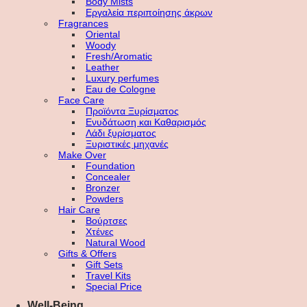
Body Mists
Εργαλεία περιποίησης άκρων
Fragrances
Oriental
Woody
Fresh/Aromatic
Leather
Luxury perfumes
Eau de Cologne
Face Care
Προϊόντα Ξυρίσματος
Ενυδάτωση και Καθαρισμός
Λάδι ξυρίσματος
Ξυριστικές μηχανές
Make Over
Foundation
Concealer
Bronzer
Powders
Hair Care
Βούρτσες
Χτένες
Natural Wood
Gifts & Offers
Gift Sets
Travel Kits
Special Price
Well-Being