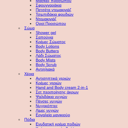
Μάσκες προσώπου
Σφουγγαράκια
Πετσέτα ντεμακιγιάζ
Τσιμπιδάκια φρυδιών
Ντεμακιγιάζ
Οροί Προσώπου
Σώμα
Shower gel
Σαπούνια
Κρέμες Σώματος
Body Lotions
Body Butters
Λάδι Σώματος
Body Mists
Body Scrub
Αντιηλιακά
Χέρια
Αντισηπτικά χεριών
Κρέμες χεριών
Hand and Body cream 2-in-1
Σετ περιποίησης άκρων
Ψαλιδάκια νυχιών
Πένσες νυχιών
Νυχοκόπτες
Λίμες νυχιών
Εργαλεία μανικιούρ
Πόδια
Ενυδατική κρέμα ποδιών