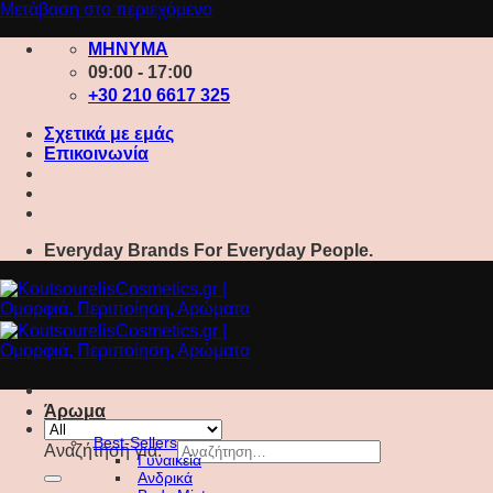
Μετάβαση στο περιεχόμενο
ΜΗΝΥΜΑ
09:00 - 17:00
+30 210 6617 325
Σχετικά με εμάς
Επικοινωνία
Everyday Brands For Everyday People.
Άρωμα
Best-Sellers
Αναζήτηση για:
Γυναικεία
Ανδρικά