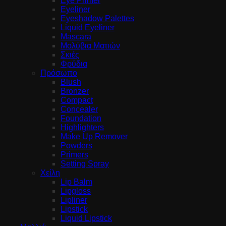
Eye Primer
Eyeliner
Eyeshadow Palettes
Liquid Eyeliner
Mascara
Μολύβια Ματιών
Σκιές
Φρύδια
Πρόσωπο
Blush
Bronzer
Compact
Concealer
Foundation
Highlighters
Make Up Remover
Powders
Primers
Setting Spray
Χείλη
Lip Balm
Lipgloss
Lipliner
Lipstick
Liquid Lipstick