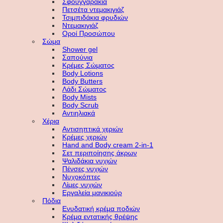
Σφουγγαράκια
Πετσέτα ντεμακιγιάζ
Τσιμπιδάκια φρυδιών
Ντεμακιγιάζ
Οροί Προσώπου
Σώμα
Shower gel
Σαπούνια
Κρέμες Σώματος
Body Lotions
Body Butters
Λάδι Σώματος
Body Mists
Body Scrub
Αντιηλιακά
Χέρια
Αντισηπτικά χεριών
Κρέμες χεριών
Hand and Body cream 2-in-1
Σετ περιποίησης άκρων
Ψαλιδάκια νυχιών
Πένσες νυχιών
Νυχοκόπτες
Λίμες νυχιών
Εργαλεία μανικιούρ
Πόδια
Ενυδατική κρέμα ποδιών
Κρέμα εντατικής θρέψης