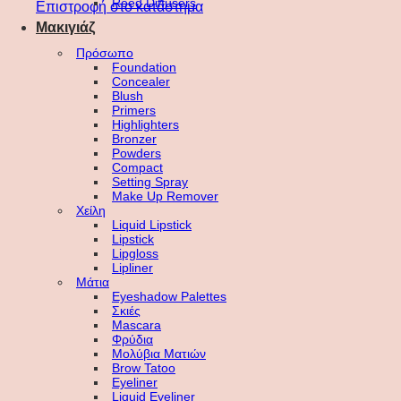
Reed Diffusers
Επιστροφή στο κατάστημα
Μακιγιάζ
Πρόσωπο
Foundation
Concealer
Blush
Primers
Highlighters
Bronzer
Powders
Compact
Setting Spray
Make Up Remover
Χείλη
Liquid Lipstick
Lipstick
Lipgloss
Lipliner
Μάτια
Eyeshadow Palettes
Σκιές
Mascara
Φρύδια
Μολύβια Ματιών
Brow Tatoo
Eyeliner
Liquid Eyeliner