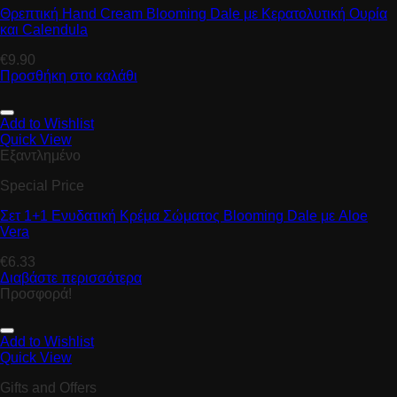
Θρεπτική Hand Cream Βlooming Dale με Κερατολυτική Ουρία
και Calendula
€
9.90
Προσθήκη στο καλάθι
Add to Wishlist
Quick View
Εξαντλημένο
Special Price
Σετ 1+1 Ενυδατική Κρέμα Σώματος Βlooming Dale με Aloe
Vera
€
6.33
Διαβάστε περισσότερα
Προσφορά!
Add to Wishlist
Quick View
Gifts and Offers