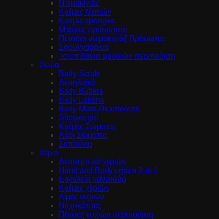
Ντεμακιγιάζ
Κρέμες Ματιών
Konjac sponges
Μάσκες προσώπου
Πετσέτα ντεμακιγιάζ Πρόσωπο
Σφουγγαράκια
Τσιμπιδάκια φρυδιών περιποίηση
Σώμα
Body Scrub
Αντιηλιακά
Body Butters
Body Lotions
Body Mists Περιποίηση
Shower gel
Κρέμες Σώματος
Λάδι Σώματος
Σαπούνια
Χέρια
Αντισηπτικά χεριών
Hand and Body cream 2-in-1
Εργαλεία μανικιούρ
Κρέμες χεριών
Λίμες νυχιών
Νυχοκόπτες
Πένσες νυχιών περιποίηση