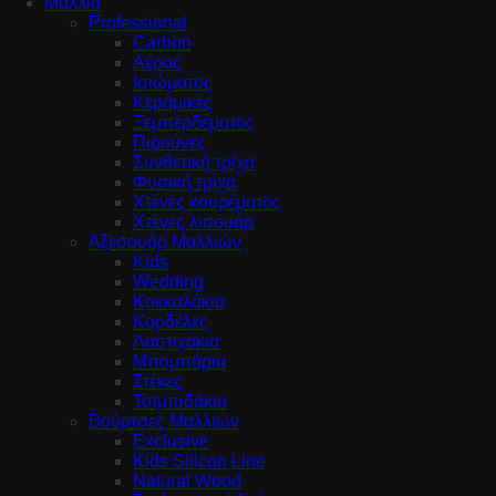
Μαλλιά
Professional
Carbon
Αέρος
Ισιώματος
Κεραμικές
Ξεμπερδέματος
Πιρούνες
Συνθετική τρίχα
Φυσική τρίχα
Χτένες κουρέματος
Χτένες λισουάρ
Αξεσουάρ Μαλλιών
Kids
Wedding
Κοκκαλάκια
Κορδέλες
Λαστιχάκια
Μπομπάρια
Στέκες
Τσιμπιδάκια
Βούρτσες Μαλλιών
Exclusive
Kids Silicon Line
Natural Wood