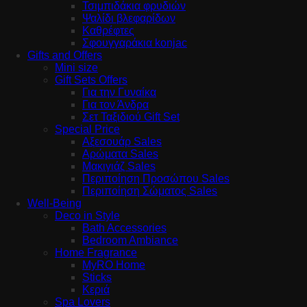
Τσιμπιδάκια φρυδιών
Ψαλίδι βλεφαρίδων
Καθρέφτες
Σφουγγαράκια konjac
Gifts and Offers
Mini size
Gift Sets Offers
Για την Γυναίκα
Για τον Άνδρα
Σετ Ταξιδιού Gift Set
Special Price
Αξεσουάρ Sales
Αρώματα Sales
Μακιγιάζ Sales
Περιποίηση Προσώπου Sales
Περιποίηση Σώματος Sales
Well-Being
Deco in Style
Bath Accessories
Bedroom Ambiance
Home Fragrance
MyRO Home
Sticks
Κεριά
Spa Lovers