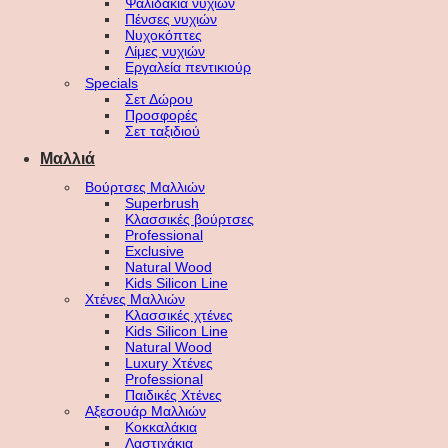
Ψαλιδάκια νυχιών
Πένσες νυχιών
Νυχοκόπτες
Λίμες νυχιών
Εργαλεία πεντικιούρ
Specials
Σετ Δώρου
Προσφορές
Σετ ταξιδιού
Μαλλιά
Βούρτσες Μαλλιών
Superbrush
Κλασσικές βούρτσες
Professional
Exclusive
Natural Wood
Kids Silicon Line
Χτένες Μαλλιών
Κλασσικές χτένες
Kids Silicon Line
Natural Wood
Luxury Χτένες
Professional
Παιδικές Χτένες
Αξεσουάρ Μαλλιών
Κοκκαλάκια
Λαστιχάκια