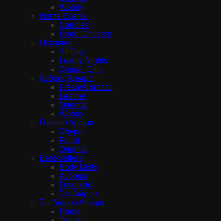
Woody
Home Scents
Candles
Reed Diffusers
Occasion
All Day
Luxury Nights
Casual Chic
Άνδρας Άρωμα
Fresh/Aromatic
Leather
Oriental
Woody
Γυναίκα Άρωμα
Chypre
Floral
Oriental
Best-Sellers
Body Mists
Ανδρικά
Γυναικεία
Σετ Δώρου
Σετ Δώρου Άρωμα
Home
Travel