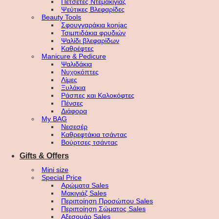
Πετσέτες Ντεμακιγιάζ
Ψεύτικες Βλεφαρίδες
Beauty Tools
Σφουγγαράκια konjac
Τσιμπιδάκια φρυδιών
Ψαλίδι βλεφαρίδων
Καθρέφτες
Manicure & Pedicure
Ψαλιδάκια
Νυχοκόπτες
Λίμες
Ξυλάκια
Ράσπες και Καλοκόφτες
Πένσες
Διάφορα
My BAG
Νεσεσέρ
Καθρεφτάκια τσάντας
Βούρτσες τσάντας
Gifts & Offers
Mini size
Special Price
Αρώματα Sales
Μακιγιάζ Sales
Περιποίηση Προσώπου Sales
Περιποίηση Σώματος Sales
Αξεσουάρ Sales