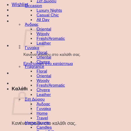
Σετ Δώρου
Wishlist
Occasion
Luxury Nights
Casual Chic
All Day
Άνδρας
Oriental
Woody
Fresh/Aromatic
Leather
Γυναίκα
Floral
Κανένα προϊόν στο καλάθι σας.
Oriental
Chypre
Επιστροφή στο κατάστημα
Fragrance
Floral
Oriental
Woody
Fresh/Aromatic
Καλάθι
Chypre
Leather
Σετ Δώρου
Άνδρας
Γυναίκα
Home
Travel
Home Scents
Κανένα προϊόν στο καλάθι σας.
Candles