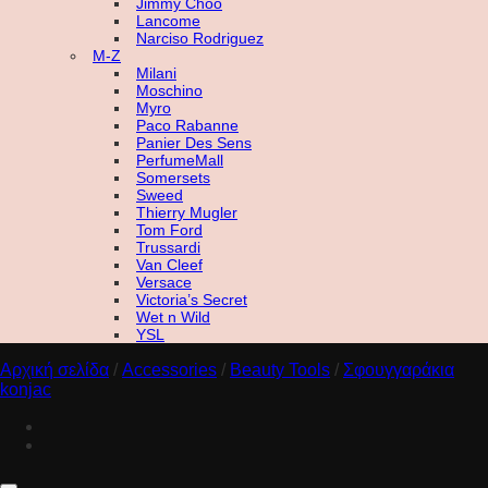
Jimmy Choo
Lancome
Narciso Rodriguez
M-Z
Milani
Moschino
Myro
Paco Rabanne
Panier Des Sens
PerfumeMall
Somersets
Sweed
Thierry Mugler
Tom Ford
Trussardi
Van Cleef
Versace
Victoria’s Secret
Wet n Wild
YSL
Αρχική σελίδα
/
Accessories
/
Beauty Tools
/
Σφουγγαράκια
konjac