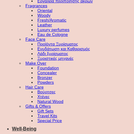
Εργαλεία περιποίησης άκρων
Fragrances
Oriental
Woody
Fresh/Aromatic
Leather
Luxury perfumes
Eau de Cologne
Face Care
Προϊόντα Ξυρίσματος
Ενυδάτωση και Καθαρισμός
Λάδι ξυρίσματος
Ξυριστικές μηχανές
Make Over
Foundation
Concealer
Bronzer
Powders
Hair Care
Βούρτσες
Χτένες
Natural Wood
Gifts & Offers
Gift Sets
Travel Kits
Special Price
Well-Being