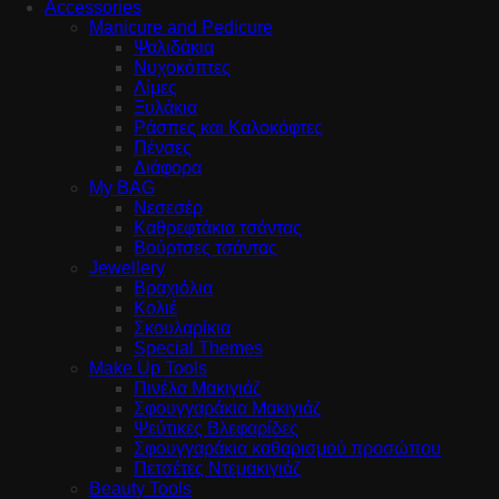
Accessories
Manicure and Pedicure
Ψαλιδάκια
Νυχοκόπτες
Λίμες
Ξυλάκια
Ράσπες και Καλοκόφτες
Πένσες
Διάφορα
My BAG
Νεσεσέρ
Καθρεφτάκια τσάντας
Βούρτσες τσάντας
Jewellery
Βραχιόλια
Κολιέ
Σκουλαρίκια
Special Themes
Make Up Tools
Πινέλα Μακιγιάζ
Σφουγγαράκια Μακιγιάζ
Ψεύτικες Βλεφαρίδες
Σφουγγαράκια καθαρισμού προσώπου
Πετσέτες Ντεμακιγιάζ
Beauty Tools