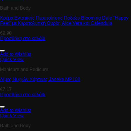
Bath and Body
Κρέμα Εντατικής Περιποίησης Ποδιών Βlooming Dale “Happy
Feet” με Κερατολυτική Ουρία, Aloe Vera και Calendula
€
9.90
Προσθήκη στο καλάθι
Add to Wishlist
Quick View
Manicure and Pedicure
Λίμες Νυχιών Χάρτινες Janeke MP108
€
7.17
Προσθήκη στο καλάθι
Add to Wishlist
Quick View
Bath and Body