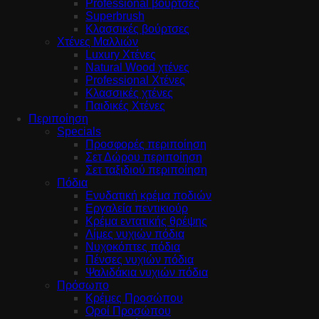
Professional βούρτσες
Superbrush
Κλασσικές βούρτσες
Χτένες Μαλλιών
Luxury Χτένες
Natural Wood χτένες
Professional Χτένες
Κλασσικές χτένες
Παιδικές Χτένες
Περιποίηση
Specials
Προσφορές περιποίηση
Σετ Δώρου περιποίηση
Σετ ταξιδιού περιποίηση
Πόδια
Ενυδατική κρέμα ποδιών
Εργαλεία πεντικιούρ
Κρέμα εντατικής θρέψης
Λίμες νυχιών πόδια
Νυχοκόπτες πόδια
Πένσες νυχιών πόδια
Ψαλιδάκια νυχιών πόδια
Πρόσωπο
Κρέμες Προσώπου
Οροί Προσώπου