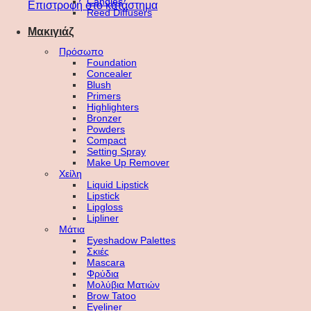
Candles
Επιστροφή στο κατάστημα
Reed Diffusers
Μακιγιάζ
Πρόσωπο
Foundation
Concealer
Blush
Primers
Highlighters
Bronzer
Powders
Compact
Setting Spray
Make Up Remover
Χείλη
Liquid Lipstick
Lipstick
Lipgloss
Lipliner
Μάτια
Eyeshadow Palettes
Σκιές
Mascara
Φρύδια
Μολύβια Ματιών
Brow Tatoo
Eyeliner