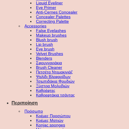
Liquid Eyeliner
Eye Primer
Anti-Cernes Concealer
Concealer Palettes
Correcting Palette
Accessories
False Eyelashes
Makeup brushes
Blush brush
Lip brush
Eye brush
Velvet Brushes
Blenders
Σφουγγαράκια
Brush Cleaner
Πετσέτα Ντεμακιγιάζ
Ψαλίδι Βλεφαρίδων
Τσιμπιδάκια Φρυδιών
Ξύστρα Μολυβιών
Καθρέφτες
Καθρεφτάκια τσάντας
Περιποίηση
Πρόσωπο
Κρέμες Προσώπου
Κρέμες Ματιών
Konjac sponges