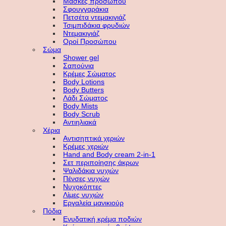
Μάσκες προσώπου
Σφουγγαράκια
Πετσέτα ντεμακιγιάζ
Τσιμπιδάκια φρυδιών
Ντεμακιγιάζ
Οροί Προσώπου
Σώμα
Shower gel
Σαπούνια
Κρέμες Σώματος
Body Lotions
Body Butters
Λάδι Σώματος
Body Mists
Body Scrub
Αντιηλιακά
Χέρια
Αντισηπτικά χεριών
Κρέμες χεριών
Hand and Body cream 2-in-1
Σετ περιποίησης άκρων
Ψαλιδάκια νυχιών
Πένσες νυχιών
Νυχοκόπτες
Λίμες νυχιών
Εργαλεία μανικιούρ
Πόδια
Ενυδατική κρέμα ποδιών