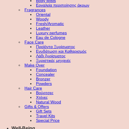
Body Mists
Εργαλεία περιποίησης άκρων
Fragrances
Oriental
Woody
Fresh/Aromatic
Leather
Luxury perfumes
Eau de Cologne
Face Care
Προϊόντα Ξυρίσματος
Ενυδάτωση και Καθαρισμός
Λάδι ξυρίσματος
Ξυριστικές μηχανές
Make Over
Foundation
Concealer
Bronzer
Powders
Hair Care
Βούρτσες
Χτένες
Natural Wood
Gifts & Offers
Gift Sets
Travel Kits
Special Price
Well-Being