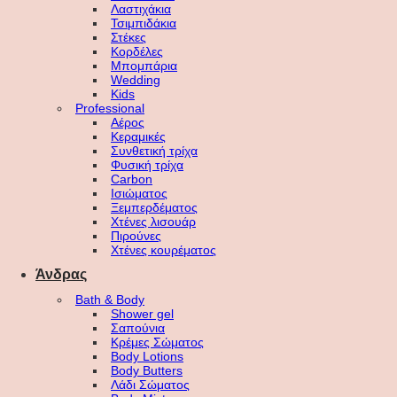
Λαστιχάκια
Τσιμπιδάκια
Στέκες
Κορδέλες
Μπομπάρια
Wedding
Kids
Professional
Αέρος
Κεραμικές
Συνθετική τρίχα
Φυσική τρίχα
Carbon
Ισιώματος
Ξεμπερδέματος
Χτένες λισουάρ
Πιρούνες
Χτένες κουρέματος
Άνδρας
Bath & Body
Shower gel
Σαπούνια
Κρέμες Σώματος
Body Lotions
Body Butters
Λάδι Σώματος