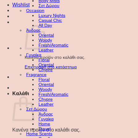
Body Mists
Wishlist
Σετ Δώρου
Occasion
Luxury Nights
Casual Chic
All Day
Άνδρας
Oriental
Woody
Fresh/Aromatic
Leather
Γυναίκα
Κανένα προϊόν στο καλάθι σας.
Floral
Oriental
Επιστροφή στο κατάστημα
Chypre
Fragrance
Floral
Oriental
Woody
Καλάθι
Fresh/Aromatic
Chypre
Leather
Σετ Δώρου
Άνδρας
Γυναίκα
Home
Travel
Κανένα προϊόν στο καλάθι σας.
Home Scents