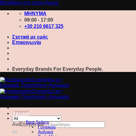
Μετάβαση στο περιεχόμενο
ΜΗΝΥΜΑ
09:00 - 17:00
+30 210 6617 325
Σχετικά με εμάς
Επικοινωνία
Everyday Brands For Everyday People.
Άρωμα
Best-Sellers
Αναζήτηση για:
Γυναικεία
Ανδρικά