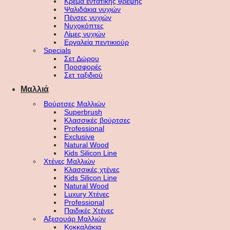
Κρέμα εντατικής θρέψης
Ψαλιδάκια νυχιών
Πένσες νυχιών
Νυχοκόπτες
Λίμες νυχιών
Εργαλεία πεντικιούρ
Specials
Σετ Δώρου
Προσφορές
Σετ ταξιδιού
Μαλλιά
Βούρτσες Μαλλιών
Superbrush
Κλασσικές βούρτσες
Professional
Exclusive
Natural Wood
Kids Silicon Line
Χτένες Μαλλιών
Κλασσικές χτένες
Kids Silicon Line
Natural Wood
Luxury Χτένες
Professional
Παιδικές Χτένες
Αξεσουάρ Μαλλιών
Κοκκαλάκια