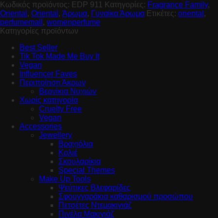
Κωδικός προϊόντος:
EDP 911
Κατηγορίες:
Fragrance Family
,
Oriental
,
Oriental
,
Άρωμα
,
Γυναίκα Άρωμα
Ετικέτες:
oriental
,
perfumemall
,
womenperfume
Κατηγορίες προϊόντων
Best Seller
Tik Tok Made Me Buy It
Vegan
Influencer Faves
Περιποίηση Άκρων
Βερνίκια Νυχιών
Χωρίς κατηγορία
Cruelty Free
Vegan
Accessories
Jewellery
Βραχιόλια
Κολιέ
Σκουλαρίκια
Special Themes
Make Up Tools
Ψεύτικες Βλεφαρίδες
Σφουγγαράκια καθαρισμού προσώπου
Πετσέτες Ντεμακιγιάζ
Πινέλα Μακιγιάζ