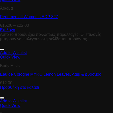
Άρωμα
Perfumemall Women’s EDP 827
€
15.00
–
€
22.00
Επιλογή
Αυτό το προϊόν έχει πολλαπλές παραλλαγές. Οι επιλογές
μπορούν να επιλεγούν στη σελίδα του προϊόντος
Add to Wishlist
Quick View
Body Mists
Eau de Cologne MYRO Lemon Leaves, Λάιμ & Δυόσμος
€
12.00
Προσθήκη στο καλάθι
Add to Wishlist
Quick View