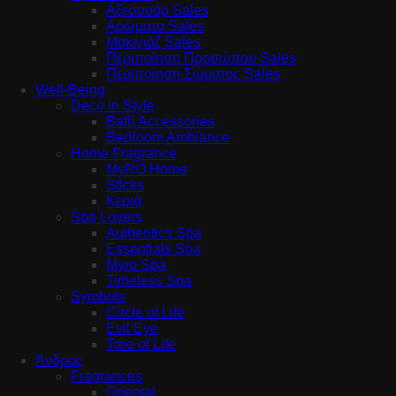
Αξεσουάρ Sales
Αρώματα Sales
Μακιγιάζ Sales
Περιποίηση Προσώπου Sales
Περιποίηση Σώματος Sales
Well-Being
Deco in Style
Bath Accessories
Bedroom Ambiance
Home Fragrance
MyRO Home
Sticks
Κεριά
Spa Lovers
Authentics Spa
Essentials Spa
Myro Spa
Timeless Spa
Symbols
Circle of Life
Evil Eye
Tree of Life
Άνδρας
Fragrances
Oriental