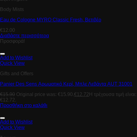
Body Mists
Eau de Cologne MYRO Classic Fresh, Βετιβέρ
€
12.00
Διαβάστε περισσότερα
Προσφορά!
Add to Wishlist
Quick View
Gifts and Offers
Panier Des Sens Αρωματικό Κερί, Μπλε Λεβάντα AUT 31001
€
15.90
Original price was: €15.90.
€
12.72
Η τρέχουσα τιμή είναι:
€12.72.
Προσθήκη στο καλάθι
Add to Wishlist
Quick View