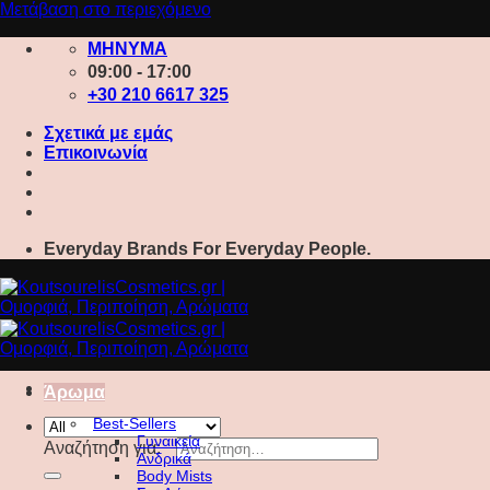
Μετάβαση στο περιεχόμενο
ΜΗΝΥΜΑ
09:00 - 17:00
+30 210 6617 325
Σχετικά με εμάς
Επικοινωνία
Everyday Brands For Everyday People.
Άρωμα
Best-Sellers
Γυναικεία
Αναζήτηση για:
Ανδρικά
Body Mists