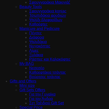
Σφουγγαράκια Μακιγιάζ
Beauty Tools
Σφουγγαράκια konjac
Τσιμπιδάκια φρυδιών
Ψαλίδι βλεφαρίδων
Καθρέφτες
Manicure and Pedicure
Πένσες
Διάφορα
Ψαλιδάκια
Νυχοκόπτες
Λίμες
Ξυλάκια
Ράσπες και Καλοκόφτες
My BAG
Νεσεσέρ
Καθρεφτάκια τσάντας
Βούρτσες τσάντας
Gifts and Offers
Mini size
Gift Sets Offers
Για την Γυναίκα
Για τον Άνδρα
Σετ Ταξιδιού Gift Set
Special Price