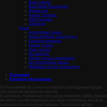
Body Lotions
Body Mists Περιποίηση
Shower gel
Κρέμες Σώματος
Λάδι Σώματος
Σαπούνια
Χέρια
Αντισηπτικά χεριών
Hand and Body cream 2-in-1
Εργαλεία μανικιούρ
Κρέμες χεριών
Λίμες νυχιών
Νυχοκόπτες
Πένσες νυχιών περιποίηση
Σετ περιποίησης άκρων
Ψαλιδάκια νυχιών περιποίηση
Περιγραφή
Επιπλέον πληροφορίες
Το PerfumeMall 911 είναι ένα απόλυτα αντισυμβατικό άρωμα
που αποπνέει δύναμη και εξουσία.
Ο μοναδικός συνδυασμός από μαύρη σοκολάτα, λιβάνι, βανίλια
και μαύρη τρούφα δημιουργεί μια αύρα πολυτέλειας ενώ δίνει
ανεπανάληπτη ένταση και διάρκεια. Το απόλυτο φίλτρο