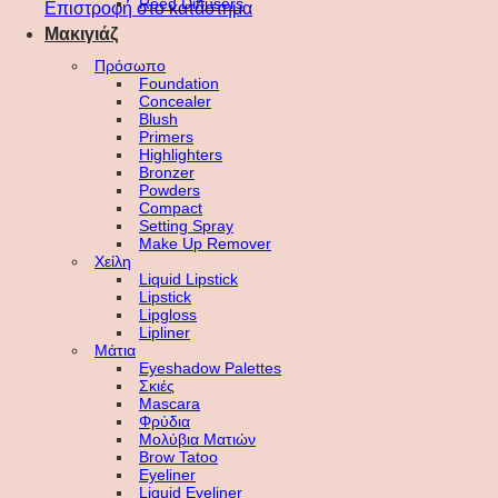
Reed Diffusers
Επιστροφή στο κατάστημα
Μακιγιάζ
Πρόσωπο
Foundation
Concealer
Blush
Primers
Highlighters
Bronzer
Powders
Compact
Setting Spray
Make Up Remover
Χείλη
Liquid Lipstick
Lipstick
Lipgloss
Lipliner
Μάτια
Eyeshadow Palettes
Σκιές
Mascara
Φρύδια
Μολύβια Ματιών
Brow Tatoo
Eyeliner
Liquid Eyeliner