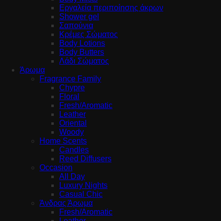
Εργαλεία περιποίησης άκρων
Shower gel
Σαπούνια
Κρέμες Σώματος
Body Lotions
Body Butters
Λάδι Σώματος
Άρωμα
Fragrance Family
Chypre
Floral
Fresh/Aromatic
Leather
Oriental
Woody
Home Scents
Candles
Reed Diffusers
Occasion
All Day
Luxury Nights
Casual Chic
Άνδρας Άρωμα
Fresh/Aromatic
Leather