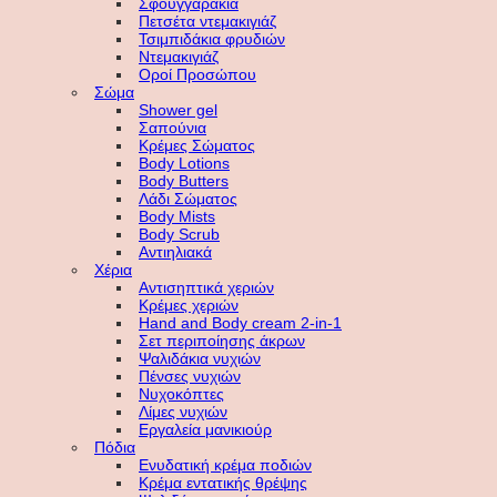
Σφουγγαράκια
Πετσέτα ντεμακιγιάζ
Τσιμπιδάκια φρυδιών
Ντεμακιγιάζ
Οροί Προσώπου
Σώμα
Shower gel
Σαπούνια
Κρέμες Σώματος
Body Lotions
Body Butters
Λάδι Σώματος
Body Mists
Body Scrub
Αντιηλιακά
Χέρια
Αντισηπτικά χεριών
Κρέμες χεριών
Hand and Body cream 2-in-1
Σετ περιποίησης άκρων
Ψαλιδάκια νυχιών
Πένσες νυχιών
Νυχοκόπτες
Λίμες νυχιών
Εργαλεία μανικιούρ
Πόδια
Ενυδατική κρέμα ποδιών
Κρέμα εντατικής θρέψης