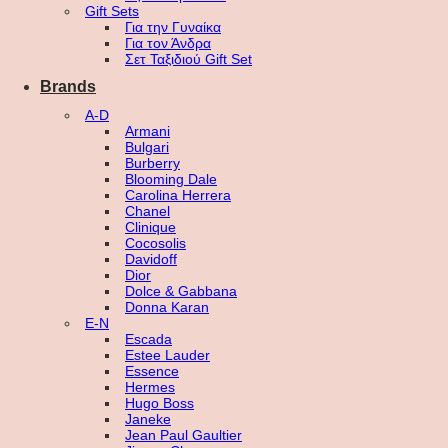
Gift Sets
Για την Γυναίκα
Για τον Άνδρα
Σετ Ταξιδιού Gift Set
Brands
A-D
Armani
Bulgari
Burberry
Blooming Dale
Carolina Herrera
Chanel
Clinique
Cocosolis
Davidoff
Dior
Dolce & Gabbana
Donna Karan
E-N
Escada
Estee Lauder
Essence
Hermes
Hugo Boss
Janeke
Jean Paul Gaultier