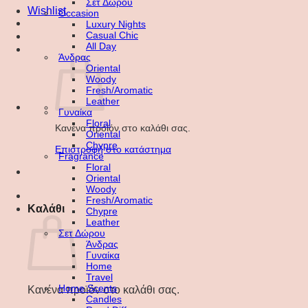
Σετ Δώρου
Wishlist
Occasion
Luxury Nights
Casual Chic
All Day
Άνδρας
Oriental
Woody
Fresh/Aromatic
Leather
Γυναίκα
Floral
Κανένα προϊόν στο καλάθι σας.
Oriental
Chypre
Επιστροφή στο κατάστημα
Fragrance
Floral
Oriental
Woody
Fresh/Aromatic
Καλάθι
Chypre
Leather
Σετ Δώρου
Άνδρας
Γυναίκα
Home
Travel
Home Scents
Κανένα προϊόν στο καλάθι σας.
Candles