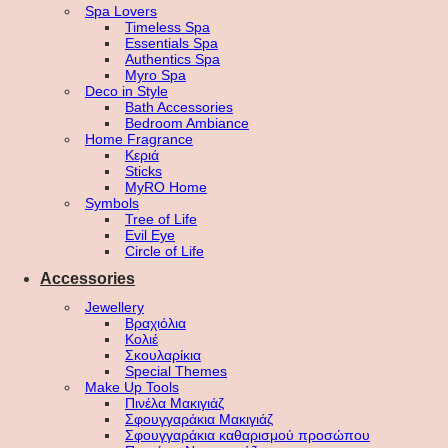
Spa Lovers
Timeless Spa
Essentials Spa
Authentics Spa
Myro Spa
Deco in Style
Bath Accessories
Bedroom Ambiance
Home Fragrance
Κεριά
Sticks
MyRO Home
Symbols
Tree of Life
Evil Eye
Circle of Life
Accessories
Jewellery
Βραχιόλια
Κολιέ
Σκουλαρίκια
Special Themes
Make Up Tools
Πινέλα Μακιγιάζ
Σφουγγαράκια Μακιγιάζ
Σφουγγαράκια καθαρισμού προσώπου