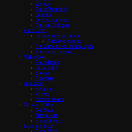
Woody
Fresh/Aromatic
Leather
Luxury perfumes
Eau de Cologne
Face Care
Προϊόντα Ξυρίσματος
Λάδι ξυρίσματος
Ενυδάτωση και Καθαρισμός
Ξυριστικές μηχανές
Make Over
Foundation
Concealer
Bronzer
Powders
Hair Care
Βούρτσες
Χτένες
Natural Wood
Gifts and Offers
Gift Sets
Travel Kits
Special Price
Bath and Body
Body Mists