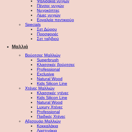
Ψαλιδάκια νυχιών
Πένσες νυχιών
Νυχοκόπτες
Λίμες νυχιών
Εργαλεία πεντικιούρ
Specials
Σετ Δώρου
Προσφορές
Σετ ταξιδιού
Μαλλιά
Βούρτσες Μαλλιών
Superbrush
Κλασσικές βούρτσες
Professional
Exclusive
Natural Wood
Kids Silicon Line
Χτένες Μαλλιών
Κλασσικές χτένες
Kids Silicon Line
Natural Wood
Luxury Χτένες
Professional
Παιδικές Χτένες
Αξεσουάρ Μαλλιών
Κοκκαλάκια
Λαστιχάκια