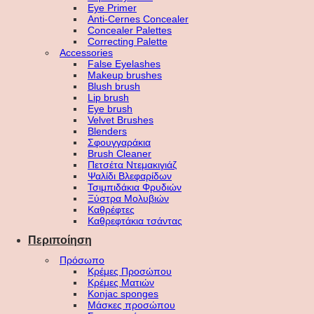
Eye Primer
Anti-Cernes Concealer
Concealer Palettes
Correcting Palette
Accessories
False Eyelashes
Makeup brushes
Blush brush
Lip brush
Eye brush
Velvet Brushes
Blenders
Σφουγγαράκια
Brush Cleaner
Πετσέτα Ντεμακιγιάζ
Ψαλίδι Βλεφαρίδων
Τσιμπιδάκια Φρυδιών
Ξύστρα Μολυβιών
Καθρέφτες
Καθρεφτάκια τσάντας
Περιποίηση
Πρόσωπο
Κρέμες Προσώπου
Κρέμες Ματιών
Konjac sponges
Μάσκες προσώπου