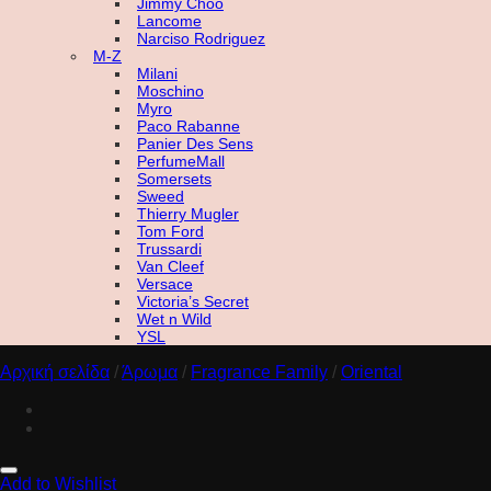
Jimmy Choo
Lancome
Narciso Rodriguez
M-Z
Milani
Moschino
Myro
Paco Rabanne
Panier Des Sens
PerfumeMall
Somersets
Sweed
Thierry Mugler
Tom Ford
Trussardi
Van Cleef
Versace
Victoria’s Secret
Wet n Wild
YSL
Αρχική σελίδα
/
Άρωμα
/
Fragrance Family
/
Oriental
Add to Wishlist