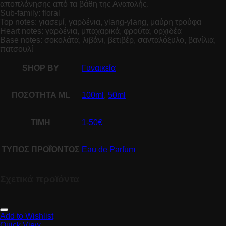
αποπλάνησης από τα βάθη της Ανατολής.
Sub-family: floral
Top notes: γιασεμί, γαρδένια, ylang-ylang, μαύρη τρούφα
Heart notes: γαρδένια, μπαχαρικά, φρούτα, ορχιδέα
Base notes: σοκολάτα, λιβάνι, βετιβέρ, σανταλόξυλο, βανίλια,
πατσουλί
SHOP BY
Γυναικεία
ΠΟΣΟΤΗΤΑ ML
100ml
,
50ml
ΤΙΜΗ
1-50€
ΤΥΠΟΣ ΠΡΟΪΌΝΤΟΣ
Eau de Parfum
Σχετικά προϊόντα
Add to Wishlist
Quick View