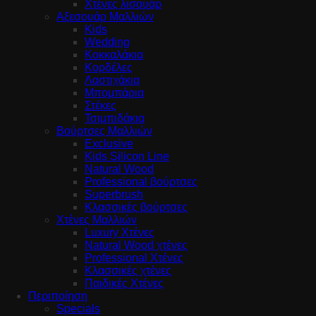
Χτένες λισουάρ
Αξεσουάρ Μαλλιών
Kids
Wedding
Κοκκαλάκια
Κορδέλες
Λαστιχάκια
Μπομπάρια
Στέκες
Τσιμπιδάκια
Βούρτσες Μαλλιών
Exclusive
Kids Silicon Line
Natural Wood
Professional βούρτσες
Superbrush
Κλασσικές βούρτσες
Χτένες Μαλλιών
Luxury Χτένες
Natural Wood χτένες
Professional Χτένες
Κλασσικές χτένες
Παιδικές Χτένες
Περιποίηση
Specials