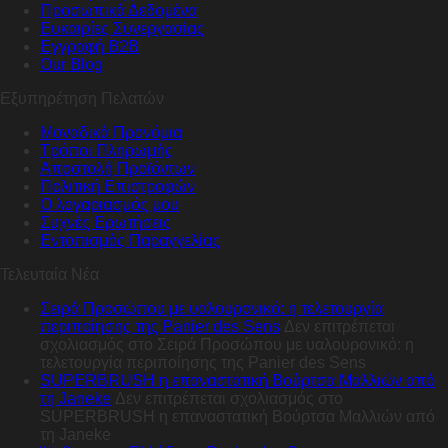
Προσωπικά Δεδομένα
Ευκαιρίες Συνεργασίας
Εγγραφή B2B
Our Blog
Εξυπηρέτηση Πελατών
Μοναδικά Προνόμια
Τρόποι Πληρωμής
Αποστολή Προϊόντων
Πολιτική Επιστροφών
Ο λογαριασμός μου
Συχνές Ερωτήσεις
Εντοπισμός Παραγγελίας
Τελευταία Νέα
Σειρά Προσώπου με υαλουρονικό: η τελετουργία
περιποίησης της Panier des Sens
Δεν επιτρέπεται
σχολιασμός
στο Σειρά Προσώπου με υαλουρονικό: η
τελετουργία περιποίησης της Panier des Sens
SUPERBRUSH η επαναστατική Βούρτσα Μαλλιών από
τη Janeke
Δεν επιτρέπεται σχολιασμός
στο
SUPERBRUSH η επαναστατική Βούρτσα Μαλλιών από
τη Janeke