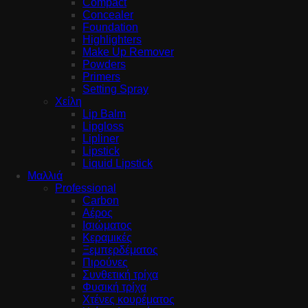
Compact
Concealer
Foundation
Highlighters
Make Up Remover
Powders
Primers
Setting Spray
Χείλη
Lip Balm
Lipgloss
Lipliner
Lipstick
Liquid Lipstick
Μαλλιά
Professional
Carbon
Αέρος
Ισιώματος
Κεραμικές
Ξεμπερδέματος
Πιρούνες
Συνθετική τρίχα
Φυσική τρίχα
Χτένες κουρέματος