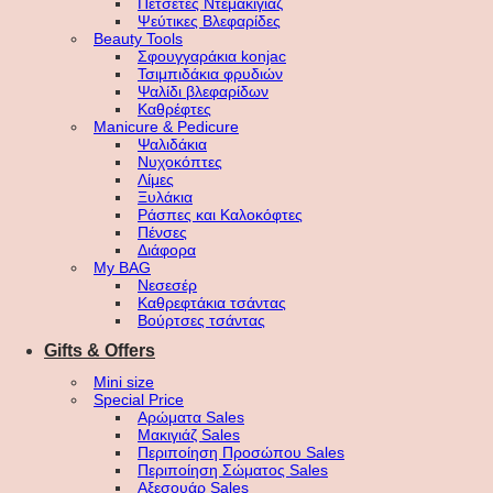
Πετσέτες Ντεμακιγιάζ
Ψεύτικες Βλεφαρίδες
Beauty Tools
Σφουγγαράκια konjac
Τσιμπιδάκια φρυδιών
Ψαλίδι βλεφαρίδων
Καθρέφτες
Manicure & Pedicure
Ψαλιδάκια
Νυχοκόπτες
Λίμες
Ξυλάκια
Ράσπες και Καλοκόφτες
Πένσες
Διάφορα
My BAG
Νεσεσέρ
Καθρεφτάκια τσάντας
Βούρτσες τσάντας
Gifts & Offers
Mini size
Special Price
Αρώματα Sales
Μακιγιάζ Sales
Περιποίηση Προσώπου Sales
Περιποίηση Σώματος Sales
Αξεσουάρ Sales