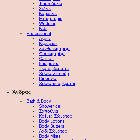
Τσιμπιδάκια
Στέκες
Κορδέλες
Μπομπάρια
Wedding
Kids
Professional
Αέρος
Κεραμικές
Συνθετική τρίχα
Φυσική τρίχα
Carbon
Ισιώματος
Ξεμπερδέματος
Χτένες λισουάρ
Πιρούνες
Χτένες κουρέματος
Άνδρας
Bath & Body
Shower gel
Σαπούνια
Κρέμες Σώματος
Body Lotions
Body Butters
Λάδι Σώματος
Body Mists