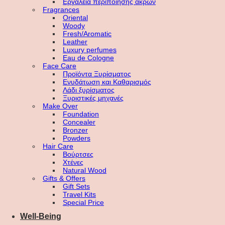
Εργαλεία περιποίησης άκρων
Fragrances
Oriental
Woody
Fresh/Aromatic
Leather
Luxury perfumes
Eau de Cologne
Face Care
Προϊόντα Ξυρίσματος
Ενυδάτωση και Καθαρισμός
Λάδι ξυρίσματος
Ξυριστικές μηχανές
Make Over
Foundation
Concealer
Bronzer
Powders
Hair Care
Βούρτσες
Χτένες
Natural Wood
Gifts & Offers
Gift Sets
Travel Kits
Special Price
Well-Being