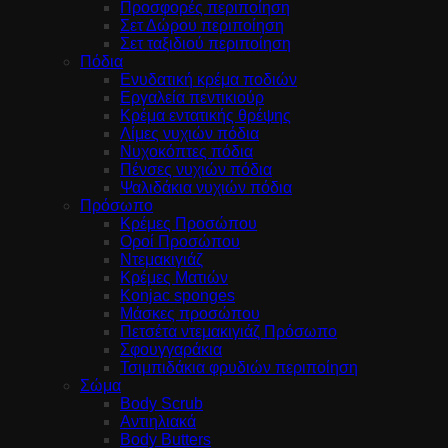
Προσφορές περιποίηση
Σετ Δώρου περιποίηση
Σετ ταξιδιού περιποίηση
Πόδια
Ενυδατική κρέμα ποδιών
Εργαλεία πεντικιούρ
Κρέμα εντατικής θρέψης
Λίμες νυχιών πόδια
Νυχοκόπτες πόδια
Πένσες νυχιών πόδια
Ψαλιδάκια νυχιών πόδια
Πρόσωπο
Κρέμες Προσώπου
Οροί Προσώπου
Ντεμακιγιάζ
Κρέμες Ματιών
Konjac sponges
Μάσκες προσώπου
Πετσέτα ντεμακιγιάζ Πρόσωπο
Σφουγγαράκια
Τσιμπιδάκια φρυδιών περιποίηση
Σώμα
Body Scrub
Αντιηλιακά
Body Butters