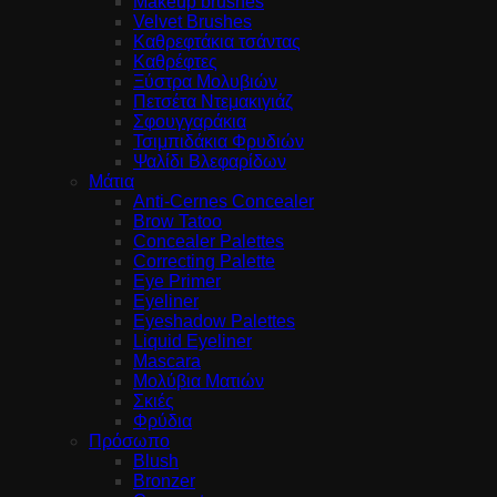
Makeup brushes
Velvet Brushes
Καθρεφτάκια τσάντας
Καθρέφτες
Ξύστρα Μολυβιών
Πετσέτα Ντεμακιγιάζ
Σφουγγαράκια
Τσιμπιδάκια Φρυδιών
Ψαλίδι Βλεφαρίδων
Μάτια
Anti-Cernes Concealer
Brow Tatoo
Concealer Palettes
Correcting Palette
Eye Primer
Eyeliner
Eyeshadow Palettes
Liquid Eyeliner
Mascara
Μολύβια Ματιών
Σκιές
Φρύδια
Πρόσωπο
Blush
Bronzer