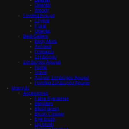
Oriental
Woody
Γυναίκα Άρωμα
Chypre
Floral
Oriental
Best-Sellers
Body Mists
Ανδρικά
Γυναικεία
Σετ Δώρου
Σετ Δώρου Άρωμα
Home
Travel
Άνδρας Σετ Δώρου Άρωμα
Γυναίκα Σετ Δώρου Άρωμα
Μακιγιάζ
Accessories
False Eyelashes
Blenders
Blush brush
Brush Cleaner
Eye brush
Lip brush