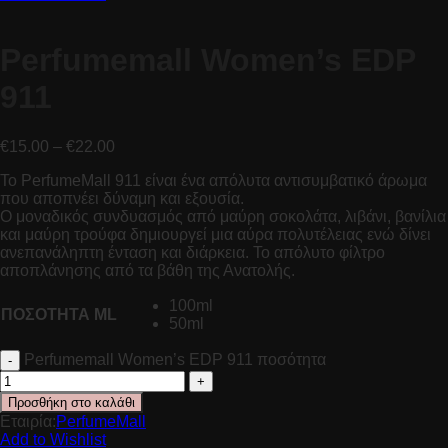
Perfumemall Women’s EDP
911
€
15.00
–
€
22.00
Το PerfumeMall 911 είναι ένα απόλυτα αντισυμβατικό άρωμα
που αποπνέει δύναμη και εξουσία.
Ο μοναδικός συνδυασμός από μαύρη σοκολάτα, λιβάνι, βανίλια
και μαύρη τρούφα δημιουργεί μια αύρα πολυτέλειας ενώ δίνει
ανεπανάληπτη ένταση και διάρκεια. Το απόλυτο φίλτρο
αποπλάνησης από τα βάθη της Ανατολής.
100ml
ΠΟΣΟΤΗΤΑ ML
50ml
Perfumemall Women’s EDP 911 ποσότητα
Προσθήκη στο καλάθι
Εταιρία:
PerfumeMall
Add to Wishlist