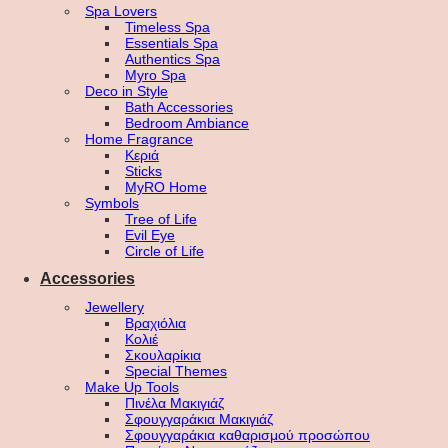
Spa Lovers
Timeless Spa
Essentials Spa
Authentics Spa
Myro Spa
Deco in Style
Bath Accessories
Bedroom Ambiance
Home Fragrance
Κεριά
Sticks
MyRO Home
Symbols
Tree of Life
Evil Eye
Circle of Life
Accessories
Jewellery
Βραχιόλια
Κολιέ
Σκουλαρίκια
Special Themes
Make Up Tools
Πινέλα Μακιγιάζ
Σφουγγαράκια Μακιγιάζ
Σφουγγαράκια καθαρισμού προσώπου