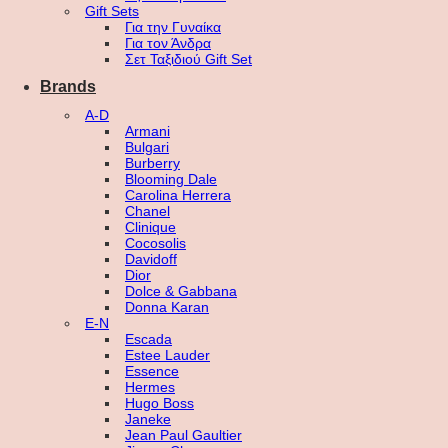
Gift Sets
Για την Γυναίκα
Για τον Άνδρα
Σετ Ταξιδιού Gift Set
Brands
A-D
Armani
Bulgari
Burberry
Blooming Dale
Carolina Herrera
Chanel
Clinique
Cocosolis
Davidoff
Dior
Dolce & Gabbana
Donna Karan
E-N
Escada
Estee Lauder
Essence
Hermes
Hugo Boss
Janeke
Jean Paul Gaultier