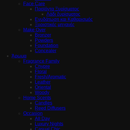
Face Care
Προϊόντα Ξυρίσματος
Λάδι ξυρίσματος
Ενυδάτωση και Καθαρισμός
Ξυριστικές μηχανές
Make Over
Bronzer
Powders
Foundation
Concealer
Άρωμα
Fragrance Family
Chypre
Floral
Fresh/Aromatic
Leather
Oriental
Woody
Home Scents
Candles
Reed Diffusers
Occasion
All Day
Luxury Nights
Casual Chic