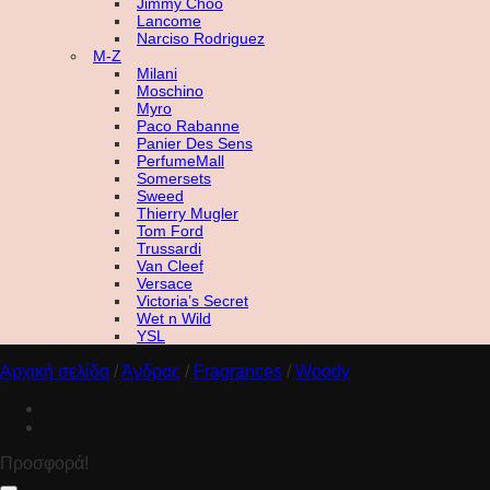
Jimmy Choo
Lancome
Narciso Rodriguez
M-Z
Milani
Moschino
Myro
Paco Rabanne
Panier Des Sens
PerfumeMall
Somersets
Sweed
Thierry Mugler
Tom Ford
Trussardi
Van Cleef
Versace
Victoria’s Secret
Wet n Wild
YSL
Αρχική σελίδα
/
Άνδρας
/
Fragrances
/
Woody
Προσφορά!