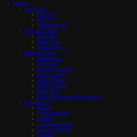
Άνδρας
Hair Care
Βούρτσες
Χτένες
Natural Wood
Gifts and Offers
Gift Sets
Travel Kits
Special Price
Bath and Body
Shower gel
Σαπούνια
Κρέμες Σώματος
Body Lotions
Body Butters
Λάδι Σώματος
Body Mists
Εργαλεία περιποίησης άκρων
Fragrances
Woody
Fresh/Aromatic
Leather
Luxury perfumes
Eau de Cologne
Oriental