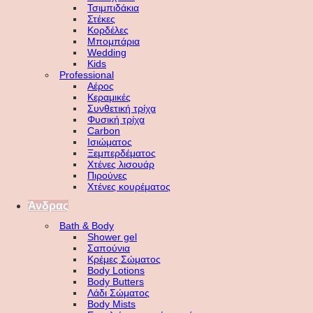
Τσιμπιδάκια
Στέκες
Κορδέλες
Μπομπάρια
Wedding
Kids
Professional
Αέρος
Κεραμικές
Συνθετική τρίχα
Φυσική τρίχα
Carbon
Ισιώματος
Ξεμπερδέματος
Χτένες λισουάρ
Πιρούνες
Χτένες κουρέματος
Άνδρας
Bath & Body
Shower gel
Σαπούνια
Κρέμες Σώματος
Body Lotions
Body Butters
Λάδι Σώματος
Body Mists