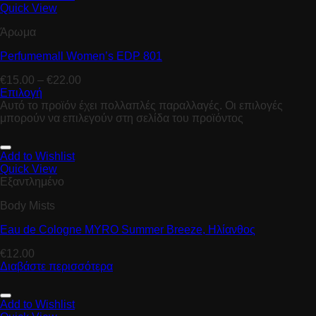
Quick View
Άρωμα
Perfumemall Women’s EDP 801
€
15.00
–
€
22.00
Επιλογή
Αυτό το προϊόν έχει πολλαπλές παραλλαγές. Οι επιλογές
μπορούν να επιλεγούν στη σελίδα του προϊόντος
Add to Wishlist
Quick View
Εξαντλημένο
Body Mists
Eau de Cologne MYRO Summer Breeze, Hλίανθος
€
12.00
Διαβάστε περισσότερα
Add to Wishlist