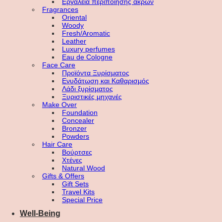
Εργαλεία περιποίησης άκρων
Fragrances
Oriental
Woody
Fresh/Aromatic
Leather
Luxury perfumes
Eau de Cologne
Face Care
Προϊόντα Ξυρίσματος
Ενυδάτωση και Καθαρισμός
Λάδι ξυρίσματος
Ξυριστικές μηχανές
Make Over
Foundation
Concealer
Bronzer
Powders
Hair Care
Βούρτσες
Χτένες
Natural Wood
Gifts & Offers
Gift Sets
Travel Kits
Special Price
Well-Being