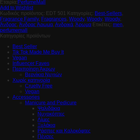
Εταιρία:
PerfumeMall
Add to Wishlist
Κωδικός προϊόντος:
EDT 501
Κατηγορίες:
Best-Sellers
,
Fragrance Family
,
Fragrances
,
Woody
,
Woody
,
Woody
,
Άνδρας
,
Άνδρας Άρωμα
,
Ανδρικά
,
Άρωμα
Ετικέτες:
men
,
perfumemall
Κατηγορίες προϊόντων
Best Seller
Tik Tok Made Me Buy It
Vegan
Influencer Faves
Περιποίηση Άκρων
Βερνίκια Νυχιών
Χωρίς κατηγορία
Cruelty Free
Vegan
Accessories
Manicure and Pedicure
Ψαλιδάκια
Νυχοκόπτες
Λίμες
Ξυλάκια
Ράσπες και Καλοκόφτες
Πένσες