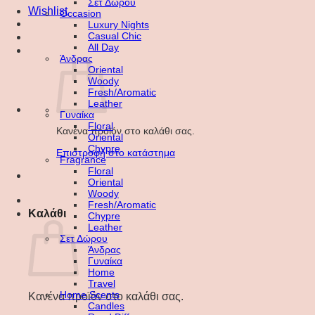
Σετ Δώρου
Wishlist
Occasion
Luxury Nights
Casual Chic
All Day
Άνδρας
Oriental
Woody
Fresh/Aromatic
Leather
Γυναίκα
Floral
Κανένα προϊόν στο καλάθι σας.
Oriental
Chypre
Επιστροφή στο κατάστημα
Fragrance
Floral
Oriental
Woody
Fresh/Aromatic
Καλάθι
Chypre
Leather
Σετ Δώρου
Άνδρας
Γυναίκα
Home
Travel
Home Scents
Κανένα προϊόν στο καλάθι σας.
Candles