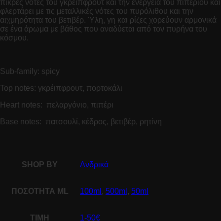
πικρές νότες του γκρειπφρουτ και την ενέργεια του πιπεριού και
φλερτάρει με τις μεταλλικές νότες του πυρόλιθου και την
αιχμηρότητα του βετιβέρ. Ύλη, γη και ρίζες χορεύουν αρμονικά
σε ένα άρωμα με βάθος που αναδύεται από τον πυρήνα του
κόσμου.
Sub-family: spicy
Top notes: γκρέιπφρουτ, πορτοκάλι
Heart notes: πελαργόνιο, πιπέρι
Base notes: πατσουλί, κέδρος, βετιβέρ, ρητίνη
SHOP BY
Ανδρικά
ΠΟΣΟΤΗΤΑ ML
100ml
,
500ml
,
50ml
ΤΙΜΗ
1-50€