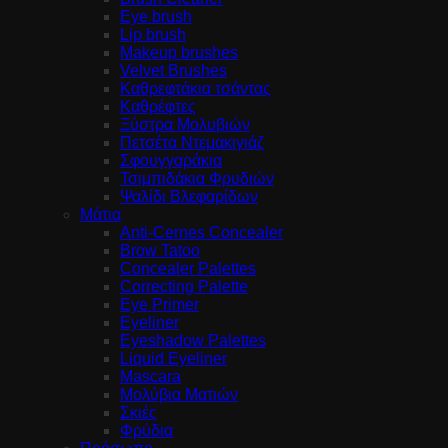
Eye brush
Lip brush
Makeup brushes
Velvet Brushes
Καθρεφτάκια τσάντας
Καθρέφτες
Ξύστρα Μολυβιών
Πετσέτα Ντεμακιγιάζ
Σφουγγαράκια
Τσιμπιδάκια Φρυδιών
Ψαλίδι Βλεφαρίδων
Μάτια
Anti-Cernes Concealer
Brow Tatoo
Concealer Palettes
Correcting Palette
Eye Primer
Eyeliner
Eyeshadow Palettes
Liquid Eyeliner
Mascara
Μολύβια Ματιών
Σκιές
Φρύδια