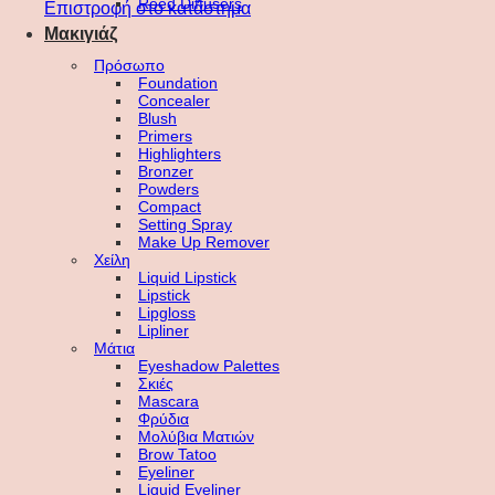
Reed Diffusers
Επιστροφή στο κατάστημα
Μακιγιάζ
Πρόσωπο
Foundation
Concealer
Blush
Primers
Highlighters
Bronzer
Powders
Compact
Setting Spray
Make Up Remover
Χείλη
Liquid Lipstick
Lipstick
Lipgloss
Lipliner
Μάτια
Eyeshadow Palettes
Σκιές
Mascara
Φρύδια
Μολύβια Ματιών
Brow Tatoo
Eyeliner
Liquid Eyeliner