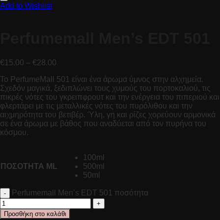
Add to Wishlist
Perfumemall Men’s EDT 501
€
15.00
–
€
28.00
Το PerfumeMall 501 είναι ένα άρωμα ύμνος στην αλχημεία.
Σχεδόν μαγικά, ξεδιπλώνει τους χυμούς του πορτοκαλιού, τις
πικρές νότες του γκρειπφρουτ και την ενέργεια του πιπεριού και
φλερτάρει με τις μεταλλικές νότες του πυρόλιθου και την
αιχμηρότητα του βετιβέρ. Ύλη, γη και ρίζες χορεύουν αρμονικά
σε ένα άρωμα με βάθος που αναδύεται από τον πυρήνα του
κόσμου.
100ml
ΠΟΣΟΤΗΤΑ ML
500ml
50ml
Perfumemall Men’s EDT 501 ποσότητα
Προσθήκη στο καλάθι