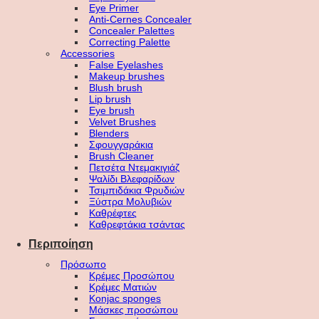
Eye Primer
Anti-Cernes Concealer
Concealer Palettes
Correcting Palette
Accessories
False Eyelashes
Makeup brushes
Blush brush
Lip brush
Eye brush
Velvet Brushes
Blenders
Σφουγγαράκια
Brush Cleaner
Πετσέτα Ντεμακιγιάζ
Ψαλίδι Βλεφαρίδων
Τσιμπιδάκια Φρυδιών
Ξύστρα Μολυβιών
Καθρέφτες
Καθρεφτάκια τσάντας
Περιποίηση
Πρόσωπο
Κρέμες Προσώπου
Κρέμες Ματιών
Konjac sponges
Μάσκες προσώπου