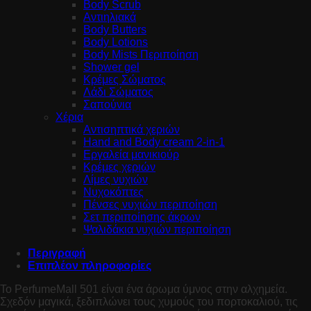
Body Scrub
Αντιηλιακά
Body Butters
Body Lotions
Body Mists Περιποίηση
Shower gel
Κρέμες Σώματος
Λάδι Σώματος
Σαπούνια
Χέρια
Αντισηπτικά χεριών
Hand and Body cream 2-in-1
Εργαλεία μανικιούρ
Κρέμες χεριών
Λίμες νυχιών
Νυχοκόπτες
Πένσες νυχιών περιποίηση
Σετ περιποίησης άκρων
Ψαλιδάκια νυχιών περιποίηση
Περιγραφή
Επιπλέον πληροφορίες
Το PerfumeMall 501 είναι ένα άρωμα ύμνος στην αλχημεία.
Σχεδόν μαγικά, ξεδιπλώνει τους χυμούς του πορτοκαλιού, τις