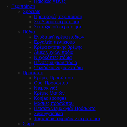
Παιδικές Χτένες
Περιποίηση
Specials
Προσφορές περιποίηση
Σετ Δώρου περιποίηση
Σετ ταξιδιού περιποίηση
Πόδια
Ενυδατική κρέμα ποδιών
Εργαλεία πεντικιούρ
Κρέμα εντατικής θρέψης
Λίμες νυχιών πόδια
Νυχοκόπτες πόδια
Πένσες νυχιών πόδια
Ψαλιδάκια νυχιών πόδια
Πρόσωπο
Κρέμες Προσώπου
Οροί Προσώπου
Ντεμακιγιάζ
Κρέμες Ματιών
Konjac sponges
Μάσκες προσώπου
Πετσέτα ντεμακιγιάζ Πρόσωπο
Σφουγγαράκια
Τσιμπιδάκια φρυδιών περιποίηση
Σώμα