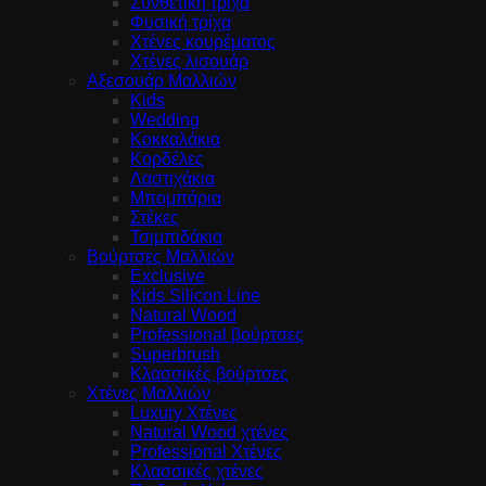
Συνθετική τρίχα
Φυσική τρίχα
Χτένες κουρέματος
Χτένες λισουάρ
Αξεσουάρ Μαλλιών
Kids
Wedding
Κοκκαλάκια
Κορδέλες
Λαστιχάκια
Μπομπάρια
Στέκες
Τσιμπιδάκια
Βούρτσες Μαλλιών
Exclusive
Kids Silicon Line
Natural Wood
Professional βούρτσες
Superbrush
Κλασσικές βούρτσες
Χτένες Μαλλιών
Luxury Χτένες
Natural Wood χτένες
Professional Χτένες
Κλασσικές χτένες