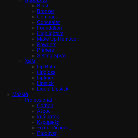
Πρόσωπο
Blush
Bronzer
Compact
Concealer
Foundation
Highlighters
Make Up Remover
Powders
Primers
Setting Spray
Χείλη
Lip Balm
Lipgloss
Lipliner
Lipstick
Liquid Lipstick
Μαλλιά
Professional
Carbon
Αέρος
Ισιώματος
Κεραμικές
Ξεμπερδέματος
Πιρούνες