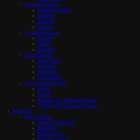
Άνδρας Άρωμα
Fresh/Aromatic
Leather
Oriental
Woody
Γυναίκα Άρωμα
Chypre
Floral
Oriental
Best-Sellers
Body Mists
Ανδρικά
Γυναικεία
Σετ Δώρου
Σετ Δώρου Άρωμα
Home
Travel
Άνδρας Σετ Δώρου Άρωμα
Γυναίκα Σετ Δώρου Άρωμα
Μακιγιάζ
Accessories
False Eyelashes
Blenders
Blush brush
Brush Cleaner