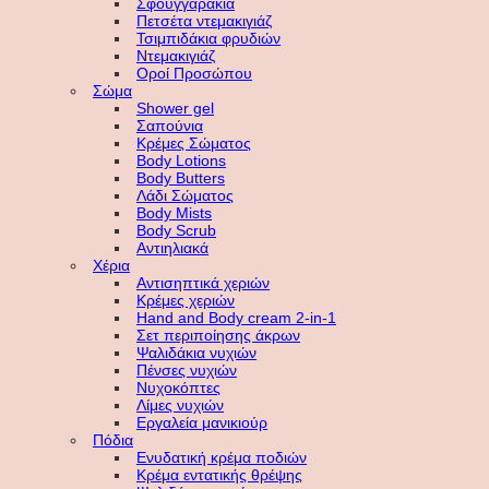
Σφουγγαράκια
Πετσέτα ντεμακιγιάζ
Τσιμπιδάκια φρυδιών
Ντεμακιγιάζ
Οροί Προσώπου
Σώμα
Shower gel
Σαπούνια
Κρέμες Σώματος
Body Lotions
Body Butters
Λάδι Σώματος
Body Mists
Body Scrub
Αντιηλιακά
Χέρια
Αντισηπτικά χεριών
Κρέμες χεριών
Hand and Body cream 2-in-1
Σετ περιποίησης άκρων
Ψαλιδάκια νυχιών
Πένσες νυχιών
Νυχοκόπτες
Λίμες νυχιών
Εργαλεία μανικιούρ
Πόδια
Ενυδατική κρέμα ποδιών
Κρέμα εντατικής θρέψης