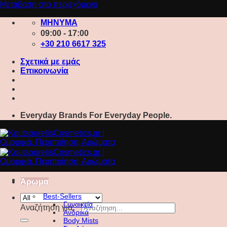
Μετάβαση στο περιεχόμενο
ΜΗΝΥΜΑ
09:00 - 17:00
+30 210 6617 325
Σχετικά με εμάς
Επικοινωνία
Everyday Brands For Everyday People.
Άρωμα
Best-Sellers
Γυναικεία
Αναζήτηση για:
Ανδρικά
Body Mists