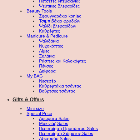
Πετσέτες Ντεμακιγιάζ
Ψεύτικες Βλεφαρίδες
Beauty Tools
Σφουγγαράκια konjac
Τσιμπιδάκια φρυδιών
Ψαλίδι βλεφαρίδων
Καθρέφτες
Manicure & Pedicure
Ψαλιδάκια
Νυχοκόπτες
Λίμες
Ξυλάκια
Ράσπες και Καλοκόφτες
Πένσες
Διάφορα
My BAG
Νεσεσέρ
Καθρεφτάκια τσάντας
Βούρτσες τσάντας
Gifts & Offers
Mini size
Special Price
Αρώματα Sales
Μακιγιάζ Sales
Περιποίηση Προσώπου Sales
Περιποίηση Σώματος Sales
Αξεσουάρ Sales