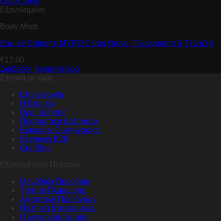
Quick View
Εξαντλημένο
Body Mists
Eau de Cologne MYRO Citrus Grove, Περγαμόντο & Τζίντζερ
€
12.00
Διαβάστε περισσότερα
Σχετικά με εμάς
Επικοινωνία
Η Εταιρία
Όροι Χρήσης
Προσωπικά Δεδομένα
Ευκαιρίες Συνεργασίας
Εγγραφή B2B
Our Blog
Εξυπηρέτηση Πελατών
Μοναδικά Προνόμια
Τρόποι Πληρωμής
Αποστολή Προϊόντων
Πολιτική Επιστροφών
Ο λογαριασμός μου