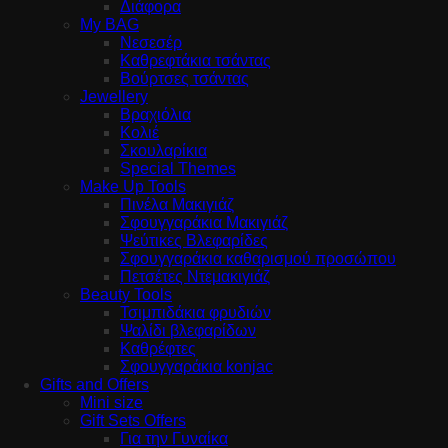
Διάφορα
My BAG
Νεσεσέρ
Καθρεφτάκια τσάντας
Βούρτσες τσάντας
Jewellery
Βραχιόλια
Κολιέ
Σκουλαρίκια
Special Themes
Make Up Tools
Πινέλα Μακιγιάζ
Σφουγγαράκια Μακιγιάζ
Ψεύτικες Βλεφαρίδες
Σφουγγαράκια καθαρισμού προσώπου
Πετσέτες Ντεμακιγιάζ
Beauty Tools
Τσιμπιδάκια φρυδιών
Ψαλίδι βλεφαρίδων
Καθρέφτες
Σφουγγαράκια konjac
Gifts and Offers
Mini size
Gift Sets Offers
Για την Γυναίκα