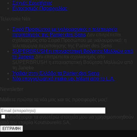
Συχνές Ερωτήσεις
Εντοπισμός Παραγγελίας
Τελευταία Νέα
Σειρά Προσώπου με υαλουρονικό: η τελετουργία
περιποίησης της Panier des Sens
Δεν επιτρέπεται
σχολιασμός
στο Σειρά Προσώπου με υαλουρονικό: η
τελετουργία περιποίησης της Panier des Sens
SUPERBRUSH η επαναστατική Βούρτσα Μαλλιών από
τη Janeke
Δεν επιτρέπεται σχολιασμός
στο
SUPERBRUSH η επαναστατική Βούρτσα Μαλλιών από
τη Janeke
Ήρθαν στην Ελλάδα τα Panier des Sens
Nέο επαγγελματικό make up, Milani από το L.A.
Newsletter
Μάθετε πρώτοι τα νέα μας και τις προσφορές μας!
Αποδέχομαι τα ανωτέρω στοιχεία μου να χρησιμοποιηθούν
από την εταιρία Koutsourelis SA.