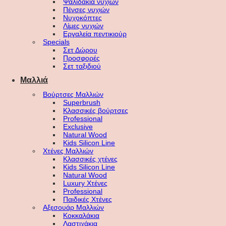
Ψαλιδάκια νυχιών
Πένσες νυχιών
Νυχοκόπτες
Λίμες νυχιών
Εργαλεία πεντικιούρ
Specials
Σετ Δώρου
Προσφορές
Σετ ταξιδιού
Μαλλιά
Βούρτσες Μαλλιών
Superbrush
Κλασσικές βούρτσες
Professional
Exclusive
Natural Wood
Kids Silicon Line
Χτένες Μαλλιών
Κλασσικές χτένες
Kids Silicon Line
Natural Wood
Luxury Χτένες
Professional
Παιδικές Χτένες
Αξεσουάρ Μαλλιών
Κοκκαλάκια
Λαστιχάκια