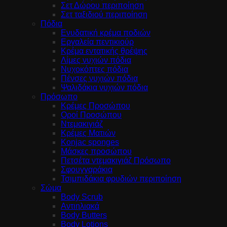
Σετ Δώρου περιποίηση
Σετ ταξιδιού περιποίηση
Πόδια
Ενυδατική κρέμα ποδιών
Εργαλεία πεντικιούρ
Κρέμα εντατικής θρέψης
Λίμες νυχιών πόδια
Νυχοκόπτες πόδια
Πένσες νυχιών πόδια
Ψαλιδάκια νυχιών πόδια
Πρόσωπο
Κρέμες Προσώπου
Οροί Προσώπου
Ντεμακιγιάζ
Κρέμες Ματιών
Konjac sponges
Μάσκες προσώπου
Πετσέτα ντεμακιγιάζ Πρόσωπο
Σφουγγαράκια
Τσιμπιδάκια φρυδιών περιποίηση
Σώμα
Body Scrub
Αντιηλιακά
Body Butters
Body Lotions