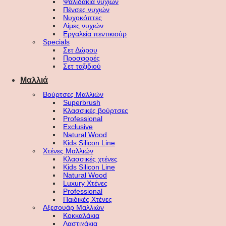
Ψαλιδάκια νυχιών
Πένσες νυχιών
Νυχοκόπτες
Λίμες νυχιών
Εργαλεία πεντικιούρ
Specials
Σετ Δώρου
Προσφορές
Σετ ταξιδιού
Μαλλιά
Βούρτσες Μαλλιών
Superbrush
Κλασσικές βούρτσες
Professional
Exclusive
Natural Wood
Kids Silicon Line
Χτένες Μαλλιών
Κλασσικές χτένες
Kids Silicon Line
Natural Wood
Luxury Χτένες
Professional
Παιδικές Χτένες
Αξεσουάρ Μαλλιών
Κοκκαλάκια
Λαστιχάκια