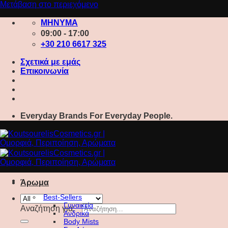
Μετάβαση στο περιεχόμενο
ΜΗΝΥΜΑ
09:00 - 17:00
+30 210 6617 325
Σχετικά με εμάς
Επικοινωνία
Everyday Brands For Everyday People.
Άρωμα
Best-Sellers
Γυναικεία
Αναζήτηση για:
Ανδρικά
Body Mists