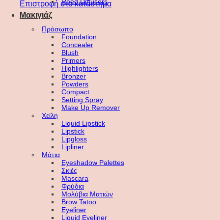
Reed Diffusers
Επιστροφή στο κατάστημα
Μακιγιάζ
Πρόσωπο
Foundation
Concealer
Blush
Primers
Highlighters
Bronzer
Powders
Compact
Setting Spray
Make Up Remover
Χείλη
Liquid Lipstick
Lipstick
Lipgloss
Lipliner
Μάτια
Eyeshadow Palettes
Σκιές
Mascara
Φρύδια
Μολύβια Ματιών
Brow Tatoo
Eyeliner
Liquid Eyeliner