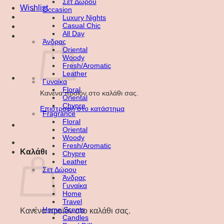
Σετ Δώρου
Wishlist
Occasion
Luxury Nights
Casual Chic
All Day
Άνδρας
Oriental
Woody
Fresh/Aromatic
Leather
Γυναίκα
Floral
Κανένα προϊόν στο καλάθι σας.
Oriental
Chypre
Επιστροφή στο κατάστημα
Fragrance
Floral
Oriental
Woody
Fresh/Aromatic
Καλάθι
Chypre
Leather
Σετ Δώρου
Άνδρας
Γυναίκα
Home
Travel
Home Scents
Κανένα προϊόν στο καλάθι σας.
Candles