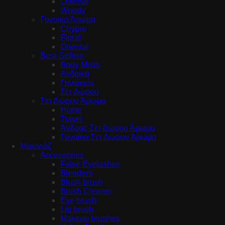
Oriental
Woody
Γυναίκα Άρωμα
Chypre
Floral
Oriental
Best-Sellers
Body Mists
Ανδρικά
Γυναικεία
Σετ Δώρου
Σετ Δώρου Άρωμα
Home
Travel
Άνδρας Σετ Δώρου Άρωμα
Γυναίκα Σετ Δώρου Άρωμα
Μακιγιάζ
Accessories
False Eyelashes
Blenders
Blush brush
Brush Cleaner
Eye brush
Lip brush
Makeup brushes