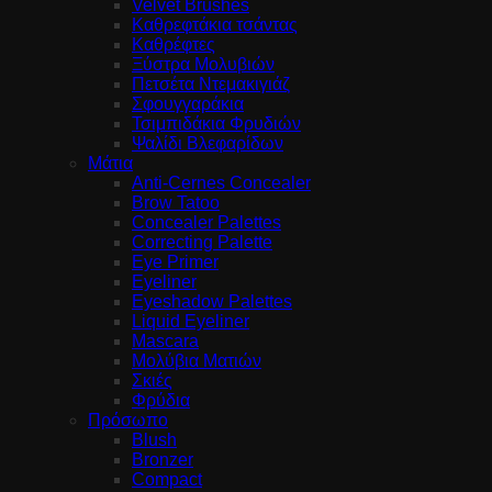
Velvet Brushes
Καθρεφτάκια τσάντας
Καθρέφτες
Ξύστρα Μολυβιών
Πετσέτα Ντεμακιγιάζ
Σφουγγαράκια
Τσιμπιδάκια Φρυδιών
Ψαλίδι Βλεφαρίδων
Μάτια
Anti-Cernes Concealer
Brow Tatoo
Concealer Palettes
Correcting Palette
Eye Primer
Eyeliner
Eyeshadow Palettes
Liquid Eyeliner
Mascara
Μολύβια Ματιών
Σκιές
Φρύδια
Πρόσωπο
Blush
Bronzer
Compact