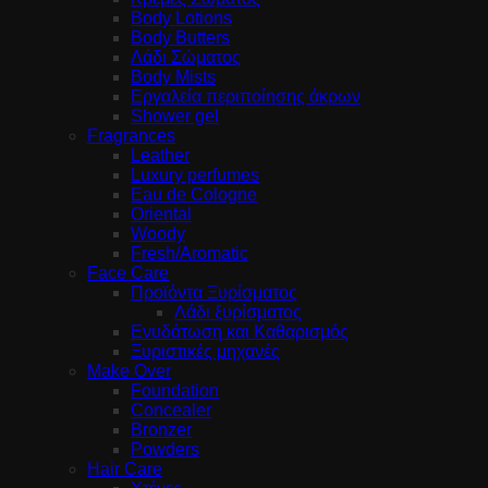
Body Lotions
Body Butters
Λάδι Σώματος
Body Mists
Εργαλεία περιποίησης άκρων
Shower gel
Fragrances
Leather
Luxury perfumes
Eau de Cologne
Oriental
Woody
Fresh/Aromatic
Face Care
Προϊόντα Ξυρίσματος
Λάδι ξυρίσματος
Ενυδάτωση και Καθαρισμός
Ξυριστικές μηχανές
Make Over
Foundation
Concealer
Bronzer
Powders
Hair Care