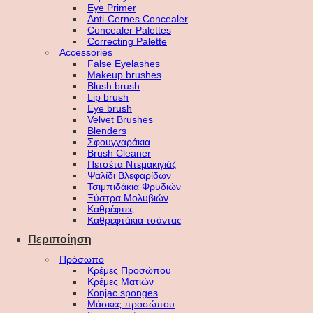
Eye Primer
Anti-Cernes Concealer
Concealer Palettes
Correcting Palette
Accessories
False Eyelashes
Makeup brushes
Blush brush
Lip brush
Eye brush
Velvet Brushes
Blenders
Σφουγγαράκια
Brush Cleaner
Πετσέτα Ντεμακιγιάζ
Ψαλίδι Βλεφαρίδων
Τσιμπιδάκια Φρυδιών
Ξύστρα Μολυβιών
Καθρέφτες
Καθρεφτάκια τσάντας
Περιποίηση
Πρόσωπο
Κρέμες Προσώπου
Κρέμες Ματιών
Konjac sponges
Μάσκες προσώπου