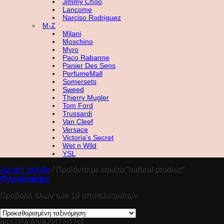
Jimmy Choo
Lancome
Narciso Rodriguez
M-Z
Milani
Moschino
Myro
Paco Rabanne
Panier Des Sens
PerfumeMall
Somersets
Sweed
Thierry Mugler
Tom Ford
Trussardi
Van Cleef
Versace
Victoria’s Secret
Wet n Wild
YSL
Αρχική σελίδα
/
Προϊόντα με ετικέτα “natural product”
Φιλτράρισμα
Προβολή όλων των 10 αποτελεσμάτων
ΦΙΛΤΡΑ ΑΝΑΖΗΤΗΣΗΣ