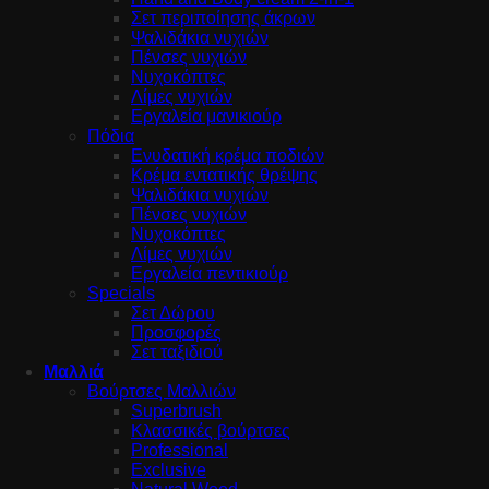
Σετ περιποίησης άκρων
Ψαλιδάκια νυχιών
Πένσες νυχιών
Νυχοκόπτες
Λίμες νυχιών
Εργαλεία μανικιούρ
Πόδια
Ενυδατική κρέμα ποδιών
Κρέμα εντατικής θρέψης
Ψαλιδάκια νυχιών
Πένσες νυχιών
Νυχοκόπτες
Λίμες νυχιών
Εργαλεία πεντικιούρ
Specials
Σετ Δώρου
Προσφορές
Σετ ταξιδιού
Μαλλιά
Βούρτσες Μαλλιών
Superbrush
Κλασσικές βούρτσες
Professional
Exclusive