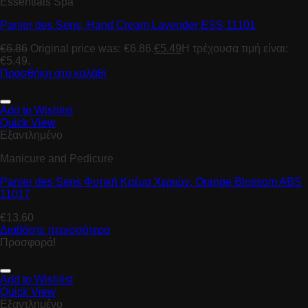
Essentials Spa
Panier des Sens, Hand Cream Lavender ESS 11101
€
6.86
Original price was: €6.86.
€
5.49
Η τρέχουσα τιμή είναι:
€5.49.
Προσθήκη στο καλάθι
Add to Wishlist
Quick View
Εξαντλημένο
Manicure and Pedicure
Panier des Sens Φυτική Κρέμα Χεριών, Orange Blossom ABS
11017
€
13.60
Διαβάστε περισσότερα
Προσφορά!
Add to Wishlist
Quick View
Εξαντλημένο