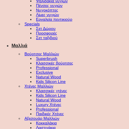
Ψαλιδάκια νυχιών
Πένσες νυχιών
Νυχοκόπτες
Λίμες νυχιών
Εργαλεία πεντικιούρ
Specials
Σετ Δώρου
Προσφορές
Σετ ταξιδιού
Μαλλιά
Βούρτσες Μαλλιών
Superbrush
Κλασσικές βούρτσες
Professional
Exclusive
Natural Wood
Kids Silicon Line
Χτένες Μαλλιών
Κλασσικές χτένες
Kids Silicon Line
Natural Wood
Luxury Χτένες
Professional
Παιδικές Χτένες
Αξεσουάρ Μαλλιών
Κοκκαλάκια
Λαστιχάκια