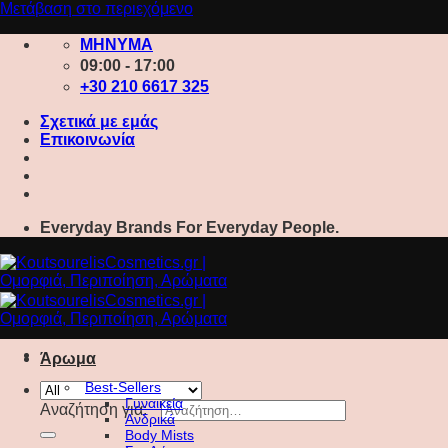
Μετάβαση στο περιεχόμενο
ΜΗΝΥΜΑ
09:00 - 17:00
+30 210 6617 325
Σχετικά με εμάς
Επικοινωνία
Everyday Brands For Everyday People.
Άρωμα
Best-Sellers
Γυναικεία
Αναζήτηση για:
Ανδρικά
Body Mists