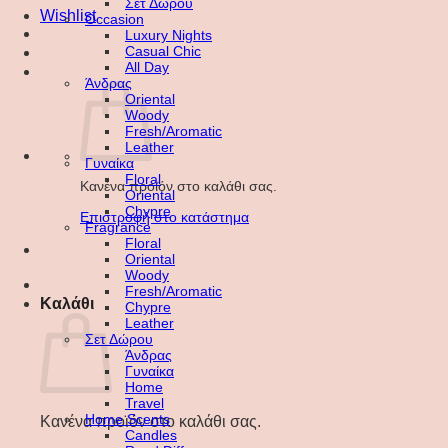
Σετ Δώρου
Wishlist
Occasion
Luxury Nights
Casual Chic
All Day
Άνδρας
Oriental
Woody
Fresh/Aromatic
Leather
Γυναίκα
Floral
Κανένα προϊόν στο καλάθι σας.
Oriental
Chypre
Επιστροφή στο κατάστημα
Fragrance
Floral
Oriental
Woody
Fresh/Aromatic
Καλάθι
Chypre
Leather
Σετ Δώρου
Άνδρας
Γυναίκα
Home
Travel
Home Scents
Κανένα προϊόν στο καλάθι σας.
Candles