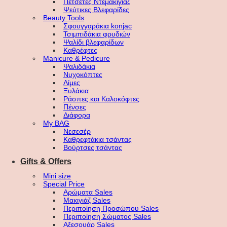
Πετσέτες Ντεμακιγιάζ
Ψεύτικες Βλεφαρίδες
Beauty Tools
Σφουγγαράκια konjac
Τσιμπιδάκια φρυδιών
Ψαλίδι βλεφαρίδων
Καθρέφτες
Manicure & Pedicure
Ψαλιδάκια
Νυχοκόπτες
Λίμες
Ξυλάκια
Ράσπες και Καλοκόφτες
Πένσες
Διάφορα
My BAG
Νεσεσέρ
Καθρεφτάκια τσάντας
Βούρτσες τσάντας
Gifts & Offers
Mini size
Special Price
Αρώματα Sales
Μακιγιάζ Sales
Περιποίηση Προσώπου Sales
Περιποίηση Σώματος Sales
Αξεσουάρ Sales