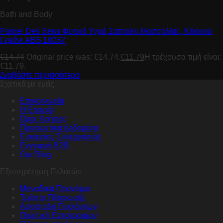
Bath and Body
Panier Des Sens Φυτικό Υγρό Σαπούνι Μασσαλίας, Κόκκινο
Γεράνι ABS 10037
€
14.74
Original price was: €14.74.
€
11.79
Η τρέχουσα τιμή είναι:
€11.79.
Διαβάστε περισσότερα
Σχετικά με εμάς
Επικοινωνία
Η Εταιρία
Όροι Χρήσης
Προσωπικά Δεδομένα
Ευκαιρίες Συνεργασίας
Εγγραφή B2B
Our Blog
Εξυπηρέτηση Πελατών
Μοναδικά Προνόμια
Τρόποι Πληρωμής
Αποστολή Προϊόντων
Πολιτική Επιστροφών