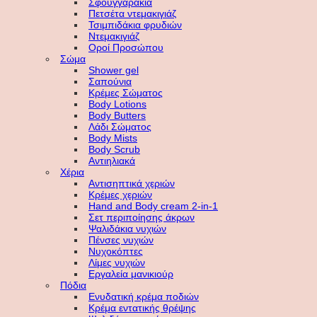
Σφουγγαράκια
Πετσέτα ντεμακιγιάζ
Τσιμπιδάκια φρυδιών
Ντεμακιγιάζ
Οροί Προσώπου
Σώμα
Shower gel
Σαπούνια
Κρέμες Σώματος
Body Lotions
Body Butters
Λάδι Σώματος
Body Mists
Body Scrub
Αντιηλιακά
Χέρια
Αντισηπτικά χεριών
Κρέμες χεριών
Hand and Body cream 2-in-1
Σετ περιποίησης άκρων
Ψαλιδάκια νυχιών
Πένσες νυχιών
Νυχοκόπτες
Λίμες νυχιών
Εργαλεία μανικιούρ
Πόδια
Ενυδατική κρέμα ποδιών
Κρέμα εντατικής θρέψης