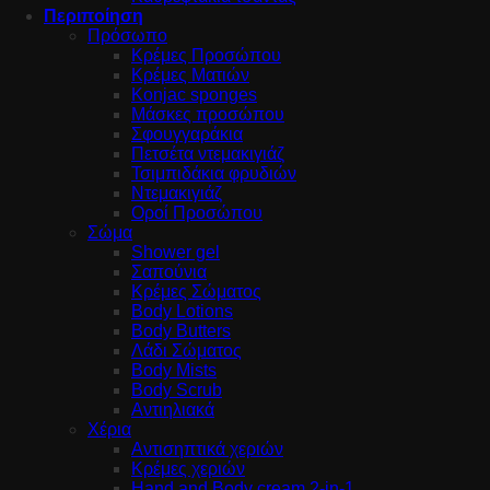
Περιποίηση
Πρόσωπο
Κρέμες Προσώπου
Κρέμες Ματιών
Konjac sponges
Μάσκες προσώπου
Σφουγγαράκια
Πετσέτα ντεμακιγιάζ
Τσιμπιδάκια φρυδιών
Ντεμακιγιάζ
Οροί Προσώπου
Σώμα
Shower gel
Σαπούνια
Κρέμες Σώματος
Body Lotions
Body Butters
Λάδι Σώματος
Body Mists
Body Scrub
Αντιηλιακά
Χέρια
Αντισηπτικά χεριών
Κρέμες χεριών
Hand and Body cream 2-in-1