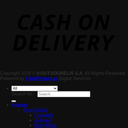
Copyright 2026 ©
KOUTSOURELIS S.A.
All Rights Reserved
Powered by
ClickProject.gr
Digital Services
Search for:
Άρωμα
Best-Sellers
Γυναικεία
Ανδρικά
Body Mists