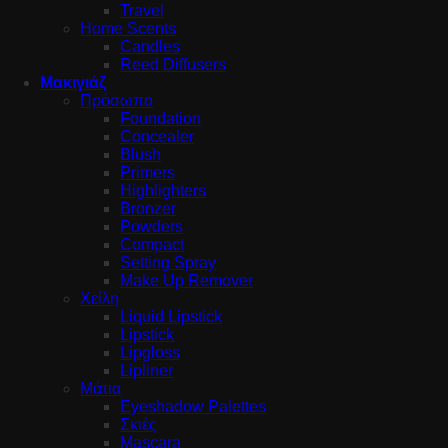
Travel
Home Scents
Candles
Reed Diffusers
Μακιγιάζ
Πρόσωπο
Foundation
Concealer
Blush
Primers
Highlighters
Bronzer
Powders
Compact
Setting Spray
Make Up Remover
Χείλη
Liquid Lipstick
Lipstick
Lipgloss
Lipliner
Μάτια
Eyeshadow Palettes
Σκιές
Mascara