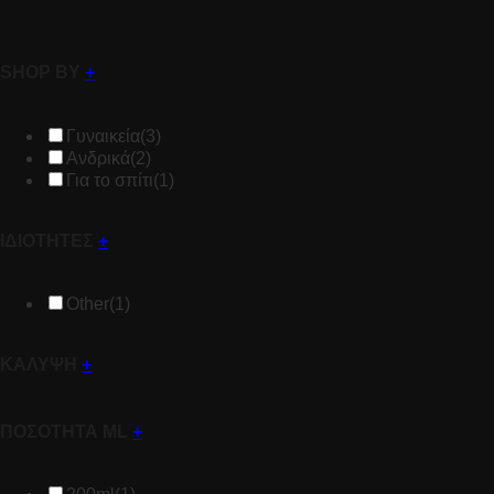
SHOP BY
+
Γυναικεία
(3)
Ανδρικά
(2)
Για το σπίτι
(1)
ΙΔΙΟΤΗΤΕΣ
+
Other
(1)
ΚΑΛΥΨΗ
+
ΠΟΣΟΤΗΤΑ ML
+