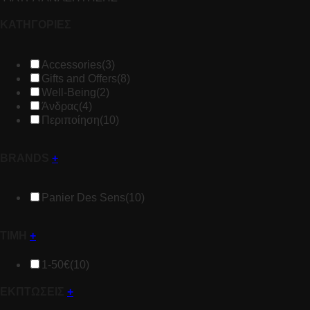
ΚΑΤΗΓΟΡΙΕΣ
Accessories
(3)
Gifts and Offers
(8)
Well-Being
(2)
Άνδρας
(4)
Περιποίηση
(10)
BRANDS
+
Panier Des Sens
(10)
ΤΙΜΗ
+
1-50€
(10)
ΕΚΠΤΩΣΕΙΣ
+