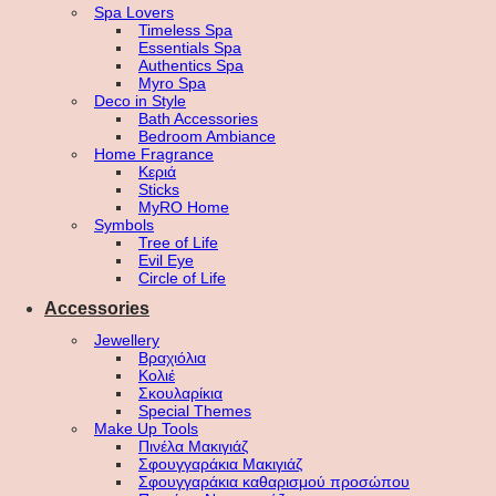
Spa Lovers
Timeless Spa
Essentials Spa
Authentics Spa
Myro Spa
Deco in Style
Bath Accessories
Bedroom Ambiance
Home Fragrance
Κεριά
Sticks
MyRO Home
Symbols
Tree of Life
Evil Eye
Circle of Life
Accessories
Jewellery
Βραχιόλια
Κολιέ
Σκουλαρίκια
Special Themes
Make Up Tools
Πινέλα Μακιγιάζ
Σφουγγαράκια Μακιγιάζ
Σφουγγαράκια καθαρισμού προσώπου