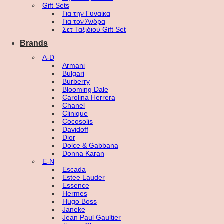
Gift Sets
Για την Γυναίκα
Για τον Άνδρα
Σετ Ταξιδιού Gift Set
Brands
A-D
Armani
Bulgari
Burberry
Blooming Dale
Carolina Herrera
Chanel
Clinique
Cocosolis
Davidoff
Dior
Dolce & Gabbana
Donna Karan
E-N
Escada
Estee Lauder
Essence
Hermes
Hugo Boss
Janeke
Jean Paul Gaultier