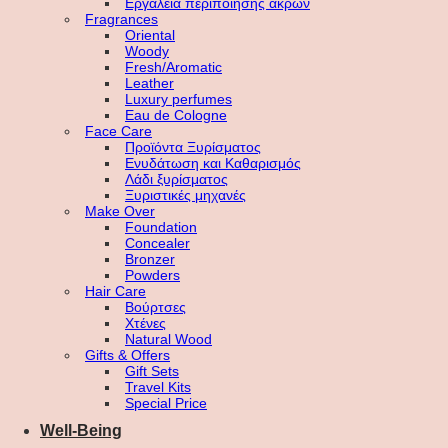
Εργαλεία περιποίησης άκρων
Fragrances
Oriental
Woody
Fresh/Aromatic
Leather
Luxury perfumes
Eau de Cologne
Face Care
Προϊόντα Ξυρίσματος
Ενυδάτωση και Καθαρισμός
Λάδι ξυρίσματος
Ξυριστικές μηχανές
Make Over
Foundation
Concealer
Bronzer
Powders
Hair Care
Βούρτσες
Χτένες
Natural Wood
Gifts & Offers
Gift Sets
Travel Kits
Special Price
Well-Being