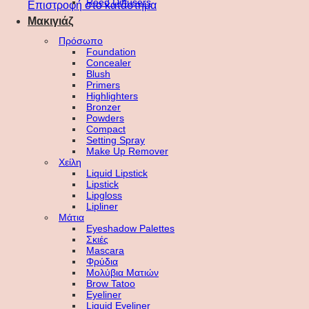
Reed Diffusers
Επιστροφή στο κατάστημα
Μακιγιάζ
Πρόσωπο
Foundation
Concealer
Blush
Primers
Highlighters
Bronzer
Powders
Compact
Setting Spray
Make Up Remover
Χείλη
Liquid Lipstick
Lipstick
Lipgloss
Lipliner
Μάτια
Eyeshadow Palettes
Σκιές
Mascara
Φρύδια
Μολύβια Ματιών
Brow Tatoo
Eyeliner
Liquid Eyeliner