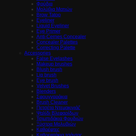
Φρύδια
Μολύβια Ματιών
Brow Tatoo
Eyeliner
Liquid Eyeliner
Eye Primer
Anti-Cernes Concealer
Concealer Palettes
Correcting Palette
Accessories
False Eyelashes
Makeup brushes
Blush brush
Lip brush
Eye brush
Velvet Brushes
Blenders
Σφουγγαράκια
Brush Cleaner
Πετσέτα Ντεμακιγιάζ
Ψαλίδι Βλεφαρίδων
Τσιμπιδάκια Φρυδιών
Ξύστρα Μολυβιών
Καθρέφτες
Καθρεφτάκια τσάντας