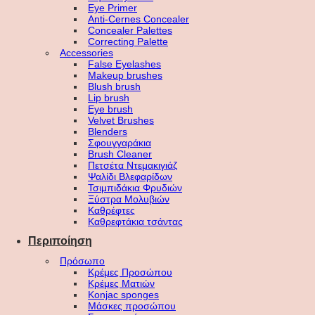
Eye Primer
Anti-Cernes Concealer
Concealer Palettes
Correcting Palette
Accessories
False Eyelashes
Makeup brushes
Blush brush
Lip brush
Eye brush
Velvet Brushes
Blenders
Σφουγγαράκια
Brush Cleaner
Πετσέτα Ντεμακιγιάζ
Ψαλίδι Βλεφαρίδων
Τσιμπιδάκια Φρυδιών
Ξύστρα Μολυβιών
Καθρέφτες
Καθρεφτάκια τσάντας
Περιποίηση
Πρόσωπο
Κρέμες Προσώπου
Κρέμες Ματιών
Konjac sponges
Μάσκες προσώπου