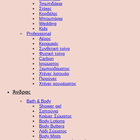
Τσιμπιδάκια
Στέκες
Κορδέλες
Μπομπάρια
Wedding
Kids
Professional
Αέρος
Κεραμικές
Συνθετική τρίχα
Φυσική τρίχα
Carbon
Ισιώματος
Ξεμπερδέματος
Χτένες λισουάρ
Πιρούνες
Χτένες κουρέματος
Άνδρας
Bath & Body
Shower gel
Σαπούνια
Κρέμες Σώματος
Body Lotions
Body Butters
Λάδι Σώματος
Body Mists