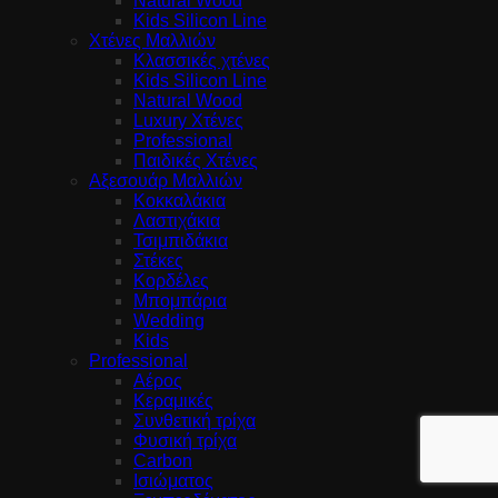
Natural Wood
Kids Silicon Line
Χτένες Μαλλιών
Κλασσικές χτένες
Kids Silicon Line
Natural Wood
Luxury Χτένες
Professional
Παιδικές Χτένες
Αξεσουάρ Μαλλιών
Κοκκαλάκια
Λαστιχάκια
Τσιμπιδάκια
Στέκες
Κορδέλες
Μπομπάρια
Wedding
Kids
Professional
Αέρος
Κεραμικές
Συνθετική τρίχα
Φυσική τρίχα
Carbon
Ισιώματος