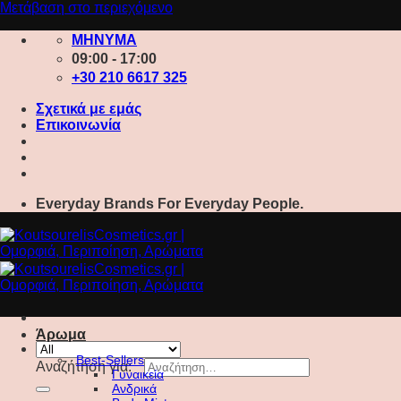
Μετάβαση στο περιεχόμενο
ΜΗΝΥΜΑ
09:00 - 17:00
+30 210 6617 325
Σχετικά με εμάς
Επικοινωνία
Everyday Brands For Everyday People.
Άρωμα
Best-Sellers
Αναζήτηση για:
Γυναικεία
Ανδρικά