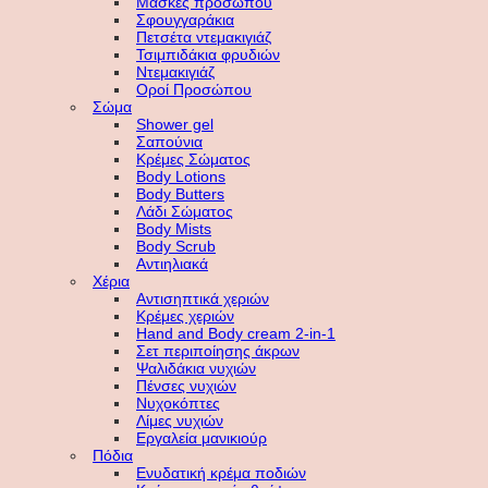
Μάσκες προσώπου
Σφουγγαράκια
Πετσέτα ντεμακιγιάζ
Τσιμπιδάκια φρυδιών
Ντεμακιγιάζ
Οροί Προσώπου
Σώμα
Shower gel
Σαπούνια
Κρέμες Σώματος
Body Lotions
Body Butters
Λάδι Σώματος
Body Mists
Body Scrub
Αντιηλιακά
Χέρια
Αντισηπτικά χεριών
Κρέμες χεριών
Hand and Body cream 2-in-1
Σετ περιποίησης άκρων
Ψαλιδάκια νυχιών
Πένσες νυχιών
Νυχοκόπτες
Λίμες νυχιών
Εργαλεία μανικιούρ
Πόδια
Ενυδατική κρέμα ποδιών