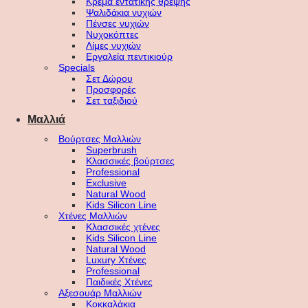
Κρέμα εντατικής θρέψης
Ψαλιδάκια νυχιών
Πένσες νυχιών
Νυχοκόπτες
Λίμες νυχιών
Εργαλεία πεντικιούρ
Specials
Σετ Δώρου
Προσφορές
Σετ ταξιδιού
Μαλλιά
Βούρτσες Μαλλιών
Superbrush
Κλασσικές βούρτσες
Professional
Exclusive
Natural Wood
Kids Silicon Line
Χτένες Μαλλιών
Κλασσικές χτένες
Kids Silicon Line
Natural Wood
Luxury Χτένες
Professional
Παιδικές Χτένες
Αξεσουάρ Μαλλιών
Κοκκαλάκια