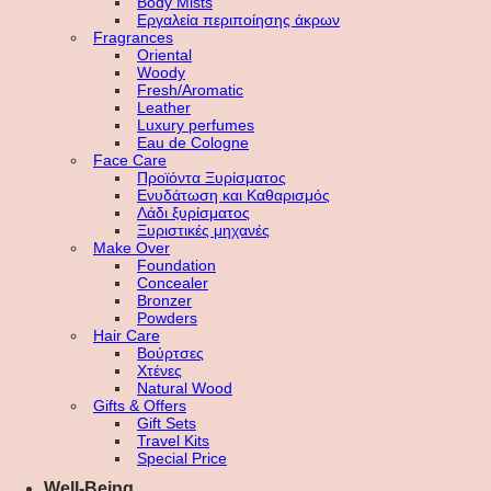
Body Mists
Εργαλεία περιποίησης άκρων
Fragrances
Oriental
Woody
Fresh/Aromatic
Leather
Luxury perfumes
Eau de Cologne
Face Care
Προϊόντα Ξυρίσματος
Ενυδάτωση και Καθαρισμός
Λάδι ξυρίσματος
Ξυριστικές μηχανές
Make Over
Foundation
Concealer
Bronzer
Powders
Hair Care
Βούρτσες
Χτένες
Natural Wood
Gifts & Offers
Gift Sets
Travel Kits
Special Price
Well-Being