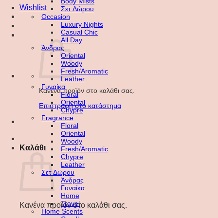
Body Mists
Wishlist
Σετ Δώρου
Occasion
Luxury Nights
Casual Chic
All Day
Άνδρας
Oriental
Woody
Fresh/Aromatic
Leather
Γυναίκα
Κανένα προϊόν στο καλάθι σας.
Floral
Oriental
Επιστροφή στο κατάστημα
Chypre
Fragrance
Floral
Oriental
Woody
Καλάθι
Fresh/Aromatic
Chypre
Leather
Σετ Δώρου
Άνδρας
Γυναίκα
Home
Travel
Κανένα προϊόν στο καλάθι σας.
Home Scents