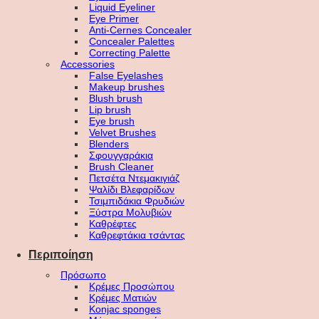
Liquid Eyeliner
Eye Primer
Anti-Cernes Concealer
Concealer Palettes
Correcting Palette
Accessories
False Eyelashes
Makeup brushes
Blush brush
Lip brush
Eye brush
Velvet Brushes
Blenders
Σφουγγαράκια
Brush Cleaner
Πετσέτα Ντεμακιγιάζ
Ψαλίδι Βλεφαρίδων
Τσιμπιδάκια Φρυδιών
Ξύστρα Μολυβιών
Καθρέφτες
Καθρεφτάκια τσάντας
Περιποίηση
Πρόσωπο
Κρέμες Προσώπου
Κρέμες Ματιών
Konjac sponges