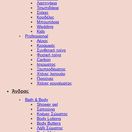
Λαστιχάκια
Τσιμπιδάκια
Στέκες
Κορδέλες
Μπομπάρια
Wedding
Kids
Professional
Αέρος
Κεραμικές
Συνθετική τρίχα
Φυσική τρίχα
Carbon
Ισιώματος
Ξεμπερδέματος
Χτένες λισουάρ
Πιρούνες
Χτένες κουρέματος
Άνδρας
Bath & Body
Shower gel
Σαπούνια
Κρέμες Σώματος
Body Lotions
Body Butters
Λάδι Σώματος