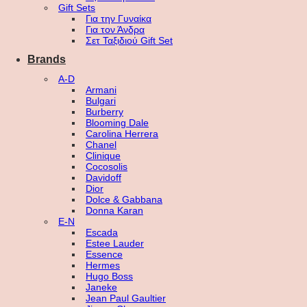
Gift Sets
Για την Γυναίκα
Για τον Άνδρα
Σετ Ταξιδιού Gift Set
Brands
A-D
Armani
Bulgari
Burberry
Blooming Dale
Carolina Herrera
Chanel
Clinique
Cocosolis
Davidoff
Dior
Dolce & Gabbana
Donna Karan
E-N
Escada
Estee Lauder
Essence
Hermes
Hugo Boss
Janeke
Jean Paul Gaultier