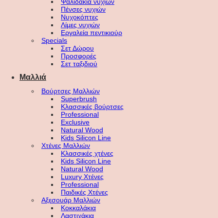
Ψαλιδάκια νυχιών
Πένσες νυχιών
Νυχοκόπτες
Λίμες νυχιών
Εργαλεία πεντικιούρ
Specials
Σετ Δώρου
Προσφορές
Σετ ταξιδιού
Μαλλιά
Βούρτσες Μαλλιών
Superbrush
Κλασσικές βούρτσες
Professional
Exclusive
Natural Wood
Kids Silicon Line
Χτένες Μαλλιών
Κλασσικές χτένες
Kids Silicon Line
Natural Wood
Luxury Χτένες
Professional
Παιδικές Χτένες
Αξεσουάρ Μαλλιών
Κοκκαλάκια
Λαστιχάκια