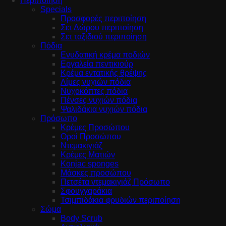
Περιποίηση
Specials
Προσφορές περιποίηση
Σετ Δώρου περιποίηση
Σετ ταξιδιού περιποίηση
Πόδια
Ενυδατική κρέμα ποδιών
Εργαλεία πεντικιούρ
Κρέμα εντατικής θρέψης
Λίμες νυχιών πόδια
Νυχοκόπτες πόδια
Πένσες νυχιών πόδια
Ψαλιδάκια νυχιών πόδια
Πρόσωπο
Κρέμες Προσώπου
Οροί Προσώπου
Ντεμακιγιάζ
Κρέμες Ματιών
Konjac sponges
Μάσκες προσώπου
Πετσέτα ντεμακιγιάζ Πρόσωπο
Σφουγγαράκια
Τσιμπιδάκια φρυδιών περιποίηση
Σώμα
Body Scrub