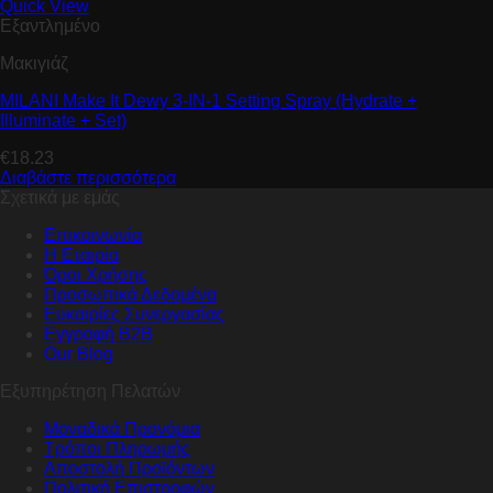
Quick View
Εξαντλημένο
Μακιγιάζ
MILANI Make It Dewy 3-IN-1 Setting Spray (Hydrate +
Illuminate + Set)
€
18.23
Διαβάστε περισσότερα
Σχετικά με εμάς
Επικοινωνία
Η Εταιρία
Όροι Χρήσης
Προσωπικά Δεδομένα
Ευκαιρίες Συνεργασίας
Εγγραφή B2B
Our Blog
Εξυπηρέτηση Πελατών
Μοναδικά Προνόμια
Τρόποι Πληρωμής
Αποστολή Προϊόντων
Πολιτική Επιστροφών