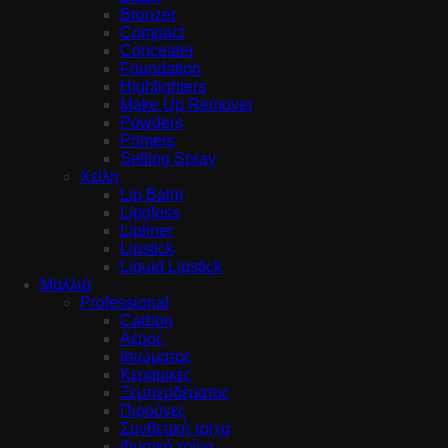
Bronzer
Compact
Concealer
Foundation
Highlighters
Make Up Remover
Powders
Primers
Setting Spray
Χείλη
Lip Balm
Lipgloss
Lipliner
Lipstick
Liquid Lipstick
Μαλλιά
Professional
Carbon
Αέρος
Ισιώματος
Κεραμικές
Ξεμπερδέματος
Πιρούνες
Συνθετική τρίχα
Φυσική τρίχα