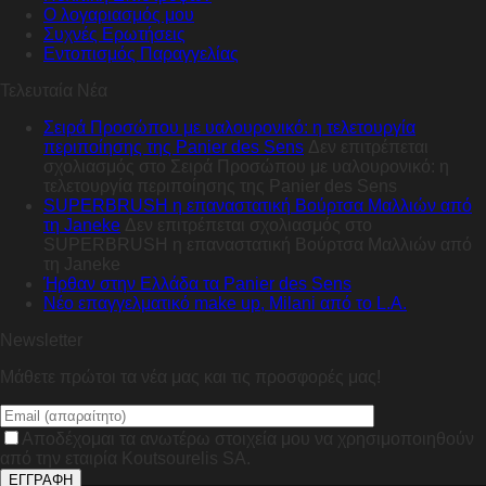
Ο λογαριασμός μου
Συχνές Ερωτήσεις
Εντοπισμός Παραγγελίας
Τελευταία Νέα
Σειρά Προσώπου με υαλουρονικό: η τελετουργία
περιποίησης της Panier des Sens
Δεν επιτρέπεται
σχολιασμός
στο Σειρά Προσώπου με υαλουρονικό: η
τελετουργία περιποίησης της Panier des Sens
SUPERBRUSH η επαναστατική Βούρτσα Μαλλιών από
τη Janeke
Δεν επιτρέπεται σχολιασμός
στο
SUPERBRUSH η επαναστατική Βούρτσα Μαλλιών από
τη Janeke
Ήρθαν στην Ελλάδα τα Panier des Sens
Nέο επαγγελματικό make up, Milani από το L.A.
Newsletter
Μάθετε πρώτοι τα νέα μας και τις προσφορές μας!
Αποδέχομαι τα ανωτέρω στοιχεία μου να χρησιμοποιηθούν
από την εταιρία Koutsourelis SA.