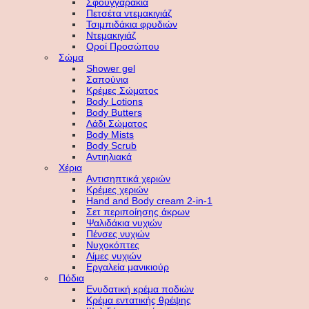
Σφουγγαράκια
Πετσέτα ντεμακιγιάζ
Τσιμπιδάκια φρυδιών
Ντεμακιγιάζ
Οροί Προσώπου
Σώμα
Shower gel
Σαπούνια
Κρέμες Σώματος
Body Lotions
Body Butters
Λάδι Σώματος
Body Mists
Body Scrub
Αντιηλιακά
Χέρια
Αντισηπτικά χεριών
Κρέμες χεριών
Hand and Body cream 2-in-1
Σετ περιποίησης άκρων
Ψαλιδάκια νυχιών
Πένσες νυχιών
Νυχοκόπτες
Λίμες νυχιών
Εργαλεία μανικιούρ
Πόδια
Ενυδατική κρέμα ποδιών
Κρέμα εντατικής θρέψης