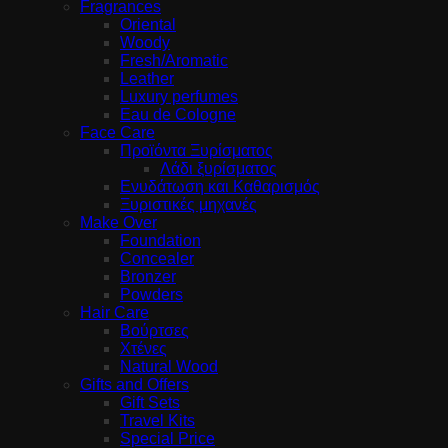
Fragrances
Oriental
Woody
Fresh/Aromatic
Leather
Luxury perfumes
Eau de Cologne
Face Care
Προϊόντα Ξυρίσματος
Λάδι ξυρίσματος
Ενυδάτωση και Καθαρισμός
Ξυριστικές μηχανές
Make Over
Foundation
Concealer
Bronzer
Powders
Hair Care
Βούρτσες
Χτένες
Natural Wood
Gifts and Offers
Gift Sets
Travel Kits
Special Price