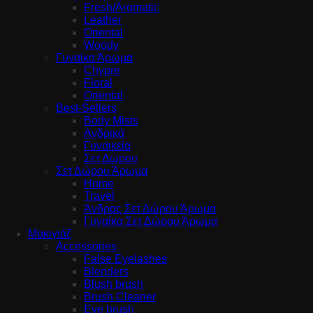
Fresh/Aromatic
Leather
Oriental
Woody
Γυναίκα Άρωμα
Chypre
Floral
Oriental
Best-Sellers
Body Mists
Ανδρικά
Γυναικεία
Σετ Δώρου
Σετ Δώρου Άρωμα
Home
Travel
Άνδρας Σετ Δώρου Άρωμα
Γυναίκα Σετ Δώρου Άρωμα
Μακιγιάζ
Accessories
False Eyelashes
Blenders
Blush brush
Brush Cleaner
Eye brush