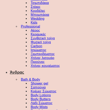
Τσιμπιδάκια
Στέκες
Κορδέλες
Μπομπάρια
Wedding
Kids
Professional
Αέρος
Κεραμικές
Συνθετική τρίχα
Φυσική τρίχα
Carbon
Ισιώματος
Ξεμπερδέματος
Χτένες λισουάρ
Πιρούνες
Χτένες κουρέματος
Άνδρας
Bath & Body
Shower gel
Σαπούνια
Κρέμες Σώματος
Body Lotions
Body Butters
Λάδι Σώματος
Body Mists