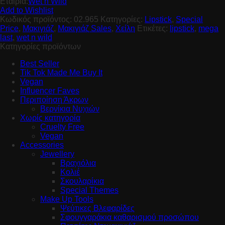
Εταιρία:
Wet n Wild
Add to Wishlist
Κωδικός προϊόντος:
02.965
Κατηγορίες:
Lipstick
,
Special
Price
,
Μακιγιάζ
,
Μακιγιάζ Sales
,
Χείλη
Ετικέτες:
lipstick
,
mega
last
,
wet n wild
Κατηγορίες προϊόντων
Best Seller
Tik Tok Made Me Buy It
Vegan
Influencer Faves
Περιποίηση Άκρων
Βερνίκια Νυχιών
Χωρίς κατηγορία
Cruelty Free
Vegan
Accessories
Jewellery
Βραχιόλια
Κολιέ
Σκουλαρίκια
Special Themes
Make Up Tools
Ψεύτικες Βλεφαρίδες
Σφουγγαράκια καθαρισμού προσώπου