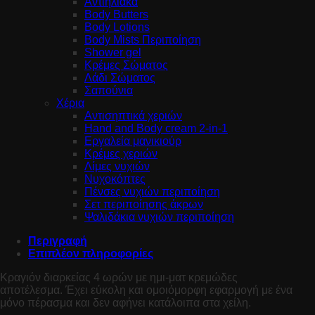
Αντιηλιακά
Body Butters
Body Lotions
Body Mists Περιποίηση
Shower gel
Κρέμες Σώματος
Λάδι Σώματος
Σαπούνια
Χέρια
Αντισηπτικά χεριών
Hand and Body cream 2-in-1
Εργαλεία μανικιούρ
Κρέμες χεριών
Λίμες νυχιών
Νυχοκόπτες
Πένσες νυχιών περιποίηση
Σετ περιποίησης άκρων
Ψαλιδάκια νυχιών περιποίηση
Περιγραφή
Επιπλέον πληροφορίες
Κραγιόν διαρκείας 4 ωρών με ημι-ματ κρεμώδες
αποτέλεσμα. Έχει εύκολη και ομοιόμορφη εφαρμογή με ένα
μόνο πέρασμα και δεν αφήνει κατάλοιπα στα χείλη.