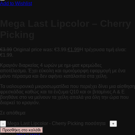
Add to Wishlist
Mega Last Lipcolor – Cherry
Picking
€
3.99
Original price was: €3.99.
€
1.99
Η τρέχουσα τιμή είναι:
€1.99.
Κραγιόν διαρκείας 4 ωρών με ημι-ματ κρεμώδες
αποτέλεσμα. Έχει εύκολη και ομοιόμορφη εφαρμογή με ένα
μόνο πέρασμα και δεν αφήνει κατάλοιπα στα χείλη.
Τα υαλουρονικά μικροσωματίδια που περιέχει δίνει μια αίσθηση
φρεσκάδας καθώς και τα ένζυμα Q10 και οι βιταμίνες Α & Ε
βοηθάνε στο να μείνουν τα χείλη απαλά για όλη την ώρα που
διαρκεί το κραγιόν.
Σε απόθεμα
Mega Last Lipcolor - Cherry Picking ποσότητα
Προσθήκη στο καλάθι