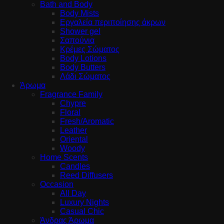
Bath and Body
Body Mists
Εργαλεία περιποίησης άκρων
Shower gel
Σαπούνια
Κρέμες Σώματος
Body Lotions
Body Butters
Λάδι Σώματος
Άρωμα
Fragrance Family
Chypre
Floral
Fresh/Aromatic
Leather
Oriental
Woody
Home Scents
Candles
Reed Diffusers
Occasion
All Day
Luxury Nights
Casual Chic
Άνδρας Άρωμα