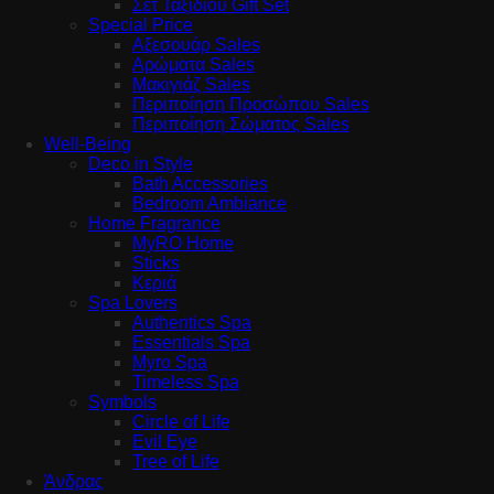
Σετ Ταξιδιού Gift Set
Special Price
Αξεσουάρ Sales
Αρώματα Sales
Μακιγιάζ Sales
Περιποίηση Προσώπου Sales
Περιποίηση Σώματος Sales
Well-Being
Deco in Style
Bath Accessories
Bedroom Ambiance
Home Fragrance
MyRO Home
Sticks
Κεριά
Spa Lovers
Authentics Spa
Essentials Spa
Myro Spa
Timeless Spa
Symbols
Circle of Life
Evil Eye
Tree of Life
Άνδρας