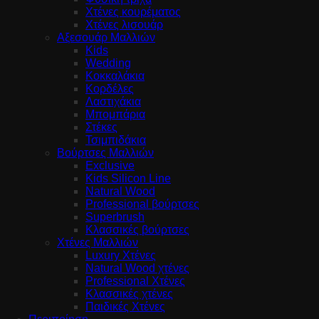
Χτένες κουρέματος
Χτένες λισουάρ
Αξεσουάρ Μαλλιών
Kids
Wedding
Κοκκαλάκια
Κορδέλες
Λαστιχάκια
Μπομπάρια
Στέκες
Τσιμπιδάκια
Βούρτσες Μαλλιών
Exclusive
Kids Silicon Line
Natural Wood
Professional βούρτσες
Superbrush
Κλασσικές βούρτσες
Χτένες Μαλλιών
Luxury Χτένες
Natural Wood χτένες
Professional Χτένες
Κλασσικές χτένες
Παιδικές Χτένες