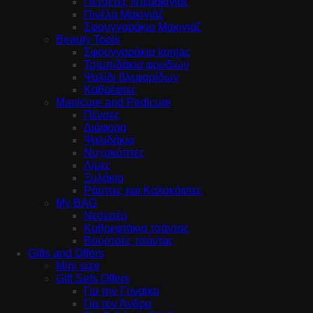
Πετσέτες Ντεμακιγιάζ
Πινέλα Μακιγιάζ
Σφουγγαράκια Μακιγιάζ
Beauty Tools
Σφουγγαράκια konjac
Τσιμπιδάκια φρυδιών
Ψαλίδι βλεφαρίδων
Καθρέφτες
Manicure and Pedicure
Πένσες
Διάφορα
Ψαλιδάκια
Νυχοκόπτες
Λίμες
Ξυλάκια
Ράσπες και Καλοκόφτες
My BAG
Νεσεσέρ
Καθρεφτάκια τσάντας
Βούρτσες τσάντας
Gifts and Offers
Mini size
Gift Sets Offers
Για την Γυναίκα
Για τον Άνδρα