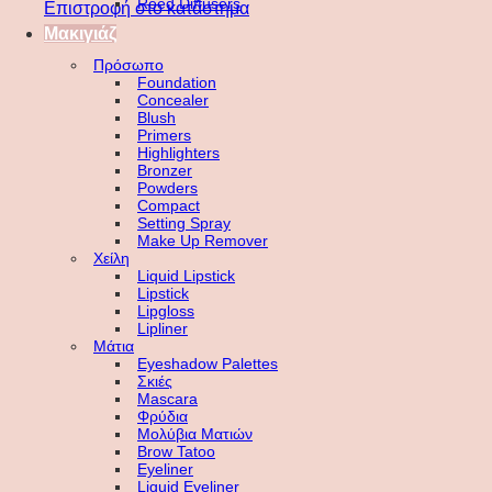
Reed Diffusers
Επιστροφή στο κατάστημα
Μακιγιάζ
Πρόσωπο
Foundation
Concealer
Blush
Primers
Highlighters
Bronzer
Powders
Compact
Setting Spray
Make Up Remover
Χείλη
Liquid Lipstick
Lipstick
Lipgloss
Lipliner
Μάτια
Eyeshadow Palettes
Σκιές
Mascara
Φρύδια
Μολύβια Ματιών
Brow Tatoo
Eyeliner
Liquid Eyeliner