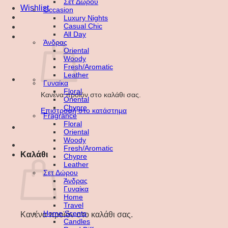
Σετ Δώρου
Wishlist
Occasion
Luxury Nights
Casual Chic
All Day
Άνδρας
Oriental
Woody
Fresh/Aromatic
Leather
Γυναίκα
Floral
Κανένα προϊόν στο καλάθι σας.
Oriental
Chypre
Επιστροφή στο κατάστημα
Fragrance
Floral
Oriental
Woody
Fresh/Aromatic
Καλάθι
Chypre
Leather
Σετ Δώρου
Άνδρας
Γυναίκα
Home
Travel
Home Scents
Κανένα προϊόν στο καλάθι σας.
Candles