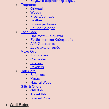
Εργαλεία περιποίησης άκρων
Fragrances
Oriental
Woody
Fresh/Aromatic
Leather
Luxury perfumes
Eau de Cologne
Face Care
Προϊόντα Ξυρίσματος
Ενυδάτωση και Καθαρισμός
Λάδι ξυρίσματος
Ξυριστικές μηχανές
Make Over
Foundation
Concealer
Bronzer
Powders
Hair Care
Βούρτσες
Χτένες
Natural Wood
Gifts & Offers
Gift Sets
Travel Kits
Special Price
Well-Being