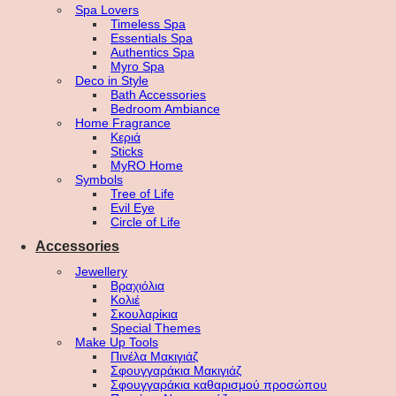
Spa Lovers
Timeless Spa
Essentials Spa
Authentics Spa
Myro Spa
Deco in Style
Bath Accessories
Bedroom Ambiance
Home Fragrance
Κεριά
Sticks
MyRO Home
Symbols
Tree of Life
Evil Eye
Circle of Life
Accessories
Jewellery
Βραχιόλια
Κολιέ
Σκουλαρίκια
Special Themes
Make Up Tools
Πινέλα Μακιγιάζ
Σφουγγαράκια Μακιγιάζ
Σφουγγαράκια καθαρισμού προσώπου