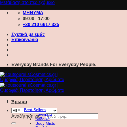
Μετάβαση στο περιεχόμενο
ΜΗΝΥΜΑ
09:00 - 17:00
+30 210 6617 325
Σχετικά με εμάς
Επικοινωνία
Everyday Brands For Everyday People.
Άρωμα
Best-Sellers
Γυναικεία
Αναζήτηση για:
Ανδρικά
Body Mists