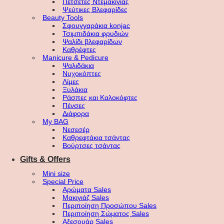
Πετσέτες Ντεμακιγιάζ
Ψεύτικες Βλεφαρίδες
Beauty Tools
Σφουγγαράκια konjac
Τσιμπιδάκια φρυδιών
Ψαλίδι βλεφαρίδων
Καθρέφτες
Manicure & Pedicure
Ψαλιδάκια
Νυχοκόπτες
Λίμες
Ξυλάκια
Ράσπες και Καλοκόφτες
Πένσες
Διάφορα
My BAG
Νεσεσέρ
Καθρεφτάκια τσάντας
Βούρτσες τσάντας
Gifts & Offers
Mini size
Special Price
Αρώματα Sales
Μακιγιάζ Sales
Περιποίηση Προσώπου Sales
Περιποίηση Σώματος Sales
Αξεσουάρ Sales