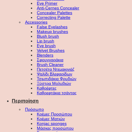
Eye Primer
Anti-Cernes Concealer
Concealer Palettes
Correcting Palette
Accessories
False Eyelashes
Makeup brushes
Blush brush
Lip brush
Eye brush
Velvet Brushes
Blenders
Σφουγγαράκια
Brush Cleaner
Πετσέτα Ντεμακιγιάζ
Ψαλίδι Βλεφαρίδων
Τσιμπιδάκια Φρυδιών
Ξύστρα Μολυβιών
Καθρέφτες
Καθρεφτάκια τσάντας
Περιποίηση
Πρόσωπο
Κρέμες Προσώπου
Κρέμες Ματιών
Konjac sponges
Μάσκες προσώπου