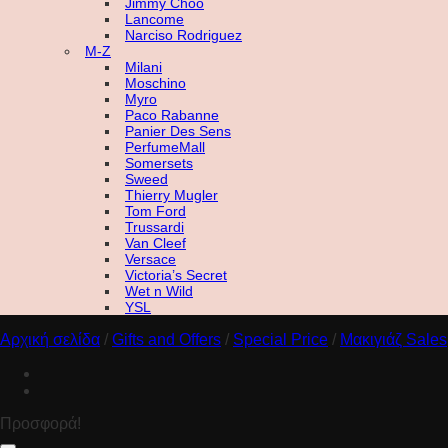
Jimmy Choo
Lancome
Narciso Rodriguez
M-Z
Milani
Moschino
Myro
Paco Rabanne
Panier Des Sens
PerfumeMall
Somersets
Sweed
Thierry Mugler
Tom Ford
Trussardi
Van Cleef
Versace
Victoria’s Secret
Wet n Wild
YSL
Αρχική σελίδα
/
Gifts and Offers
/
Special Price
/
Μακιγιάζ Sales
Προσφορά!