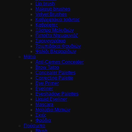
Lip brush
Makeup brushes
Velvet Brushes
Καθρεφτάκια τσάντας
Καθρέφτες
Ξύστρα Μολυβιών
Πετσέτα Ντεμακιγιάζ
Σφουγγαράκια
Τσιμπιδάκια Φρυδιών
Ψαλίδι Βλεφαρίδων
Μάτια
Anti-Cernes Concealer
Brow Tatoo
Concealer Palettes
Correcting Palette
Eye Primer
Eyeliner
Eyeshadow Palettes
Liquid Eyeliner
Mascara
Μολύβια Ματιών
Σκιές
Φρύδια
Πρόσωπο
Blush