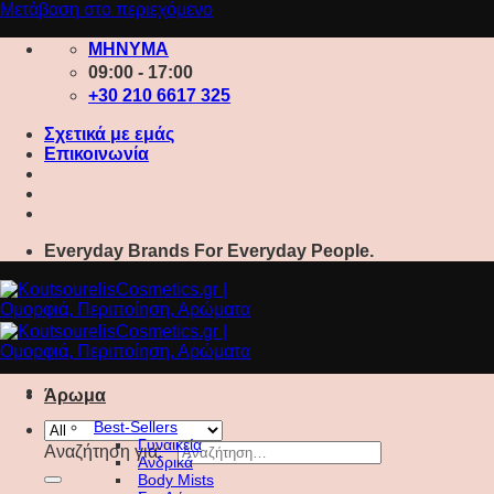
Μετάβαση στο περιεχόμενο
ΜΗΝΥΜΑ
09:00 - 17:00
+30 210 6617 325
Σχετικά με εμάς
Επικοινωνία
Everyday Brands For Everyday People.
Άρωμα
Best-Sellers
Γυναικεία
Αναζήτηση για:
Ανδρικά
Body Mists