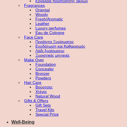
Εργαλεία περιποίησης άκρων
Fragrances
Oriental
Woody
Fresh/Aromatic
Leather
Luxury perfumes
Eau de Cologne
Face Care
Προϊόντα Ξυρίσματος
Ενυδάτωση και Καθαρισμός
Λάδι ξυρίσματος
Ξυριστικές μηχανές
Make Over
Foundation
Concealer
Bronzer
Powders
Hair Care
Βούρτσες
Χτένες
Natural Wood
Gifts & Offers
Gift Sets
Travel Kits
Special Price
Well-Being