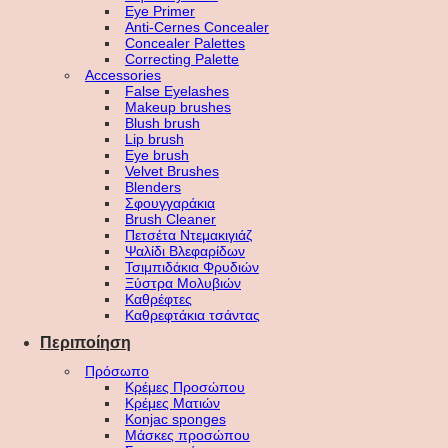
Eye Primer
Anti-Cernes Concealer
Concealer Palettes
Correcting Palette
Accessories
False Eyelashes
Makeup brushes
Blush brush
Lip brush
Eye brush
Velvet Brushes
Blenders
Σφουγγαράκια
Brush Cleaner
Πετσέτα Ντεμακιγιάζ
Ψαλίδι Βλεφαρίδων
Τσιμπιδάκια Φρυδιών
Ξύστρα Μολυβιών
Καθρέφτες
Καθρεφτάκια τσάντας
Περιποίηση
Πρόσωπο
Κρέμες Προσώπου
Κρέμες Ματιών
Konjac sponges
Μάσκες προσώπου