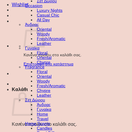
Σετ Δώρου
Wishlist
Occasion
Luxury Nights
Casual Chic
All Day
Άνδρας
Oriental
Woody
Fresh/Aromatic
Leather
Γυναίκα
Floral
Κανένα προϊόν στο καλάθι σας.
Oriental
Chypre
Επιστροφή στο κατάστημα
Fragrance
Floral
Oriental
Woody
Fresh/Aromatic
Καλάθι
Chypre
Leather
Σετ Δώρου
Άνδρας
Γυναίκα
Home
Travel
Home Scents
Κανένα προϊόν στο καλάθι σας.
Candles