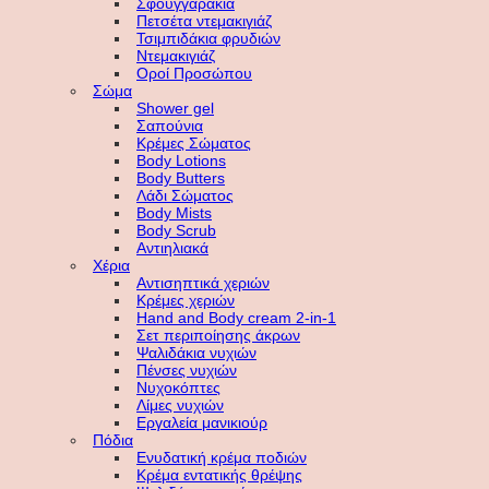
Σφουγγαράκια
Πετσέτα ντεμακιγιάζ
Τσιμπιδάκια φρυδιών
Ντεμακιγιάζ
Οροί Προσώπου
Σώμα
Shower gel
Σαπούνια
Κρέμες Σώματος
Body Lotions
Body Butters
Λάδι Σώματος
Body Mists
Body Scrub
Αντιηλιακά
Χέρια
Αντισηπτικά χεριών
Κρέμες χεριών
Hand and Body cream 2-in-1
Σετ περιποίησης άκρων
Ψαλιδάκια νυχιών
Πένσες νυχιών
Νυχοκόπτες
Λίμες νυχιών
Εργαλεία μανικιούρ
Πόδια
Ενυδατική κρέμα ποδιών
Κρέμα εντατικής θρέψης