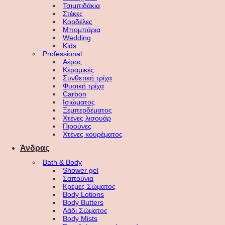
Τσιμπιδάκια
Στέκες
Κορδέλες
Μπομπάρια
Wedding
Kids
Professional
Αέρος
Κεραμικές
Συνθετική τρίχα
Φυσική τρίχα
Carbon
Ισιώματος
Ξεμπερδέματος
Χτένες λισουάρ
Πιρούνες
Χτένες κουρέματος
Άνδρας
Bath & Body
Shower gel
Σαπούνια
Κρέμες Σώματος
Body Lotions
Body Butters
Λάδι Σώματος
Body Mists