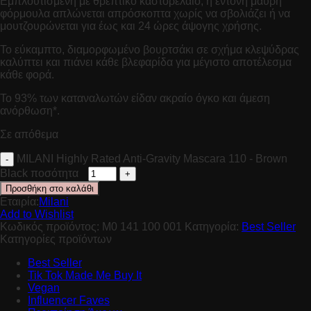
Εμπλουτισμένη με θρεπτικό καστορέλαιο, η έντονη μαύρη
φόρμουλα απλώνεται απρόσκοπτα χωρίς να σβολιάζει ή να
μουτζουρώνεται για έως και 24 ώρες άψογης χρήσης.
Το εύκαμπτο, διαμορφωμένο βουρτσάκι σε σχήμα κλεψύδρας
καλύπτει και πιάνει κάθε βλεφαρίδα για μέγιστο αποτέλεσμα
κάθε φορά.
Το 93% των καταναλωτών είδαν ακραίο όγκο και άμεση
ανόρθωση*.
Σε απόθεμα
MILANI Highly Rated Anti-Gravity Mascara 110 - Brown
Black ποσότητα
Προσθήκη στο καλάθι
Εταιρία:
Milani
Add to Wishlist
Κωδικός προϊόντος:
M0 141 100 001
Κατηγορία:
Best Seller
Κατηγορίες προϊόντων
Best Seller
Tik Tok Made Me Buy It
Vegan
Influencer Faves