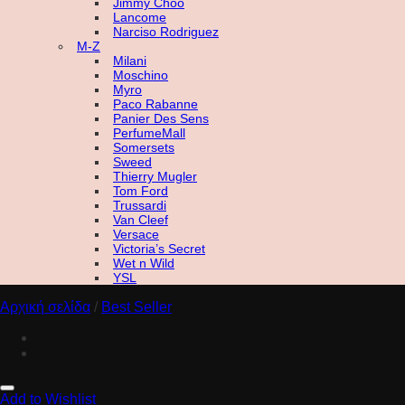
Jimmy Choo
Lancome
Narciso Rodriguez
M-Z
Milani
Moschino
Myro
Paco Rabanne
Panier Des Sens
PerfumeMall
Somersets
Sweed
Thierry Mugler
Tom Ford
Trussardi
Van Cleef
Versace
Victoria’s Secret
Wet n Wild
YSL
Αρχική σελίδα
/
Best Seller
Add to Wishlist