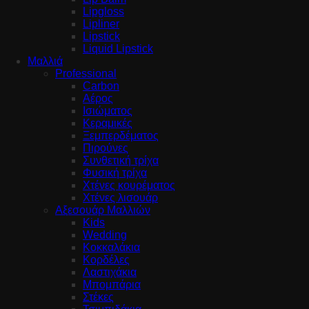
Lipgloss
Lipliner
Lipstick
Liquid Lipstick
Μαλλιά
Professional
Carbon
Αέρος
Ισιώματος
Κεραμικές
Ξεμπερδέματος
Πιρούνες
Συνθετική τρίχα
Φυσική τρίχα
Χτένες κουρέματος
Χτένες λισουάρ
Αξεσουάρ Μαλλιών
Kids
Wedding
Κοκκαλάκια
Κορδέλες
Λαστιχάκια
Μπομπάρια
Στέκες