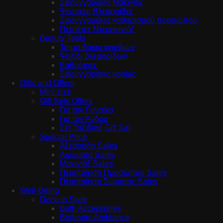
Σφουγγαράκια Μακιγιάζ
Ψεύτικες Βλεφαρίδες
Σφουγγαράκια καθαρισμού προσώπου
Πετσέτες Ντεμακιγιάζ
Beauty Tools
Τσιμπιδάκια φρυδιών
Ψαλίδι βλεφαρίδων
Καθρέφτες
Σφουγγαράκια konjac
Gifts and Offers
Mini size
Gift Sets Offers
Για την Γυναίκα
Για τον Άνδρα
Σετ Ταξιδιού Gift Set
Special Price
Αξεσουάρ Sales
Αρώματα Sales
Μακιγιάζ Sales
Περιποίηση Προσώπου Sales
Περιποίηση Σώματος Sales
Well-Being
Deco in Style
Bath Accessories
Bedroom Ambiance