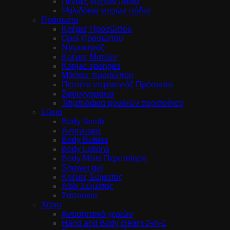
Πένσες νυχιών πόδια
Ψαλιδάκια νυχιών πόδια
Πρόσωπο
Κρέμες Προσώπου
Οροί Προσώπου
Ντεμακιγιάζ
Κρέμες Ματιών
Konjac sponges
Μάσκες προσώπου
Πετσέτα ντεμακιγιάζ Πρόσωπο
Σφουγγαράκια
Τσιμπιδάκια φρυδιών περιποίηση
Σώμα
Body Scrub
Αντιηλιακά
Body Butters
Body Lotions
Body Mists Περιποίηση
Shower gel
Κρέμες Σώματος
Λάδι Σώματος
Σαπούνια
Χέρια
Αντισηπτικά χεριών
Hand and Body cream 2-in-1