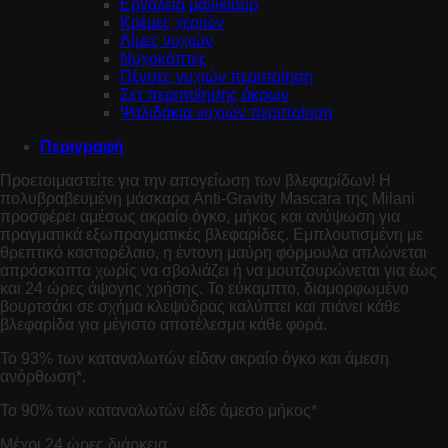
Εργαλεία μανικιούρ
Κρέμες χεριών
Λίμες νυχιών
Νυχοκόπτες
Πένσες νυχιών περιποίηση
Σετ περιποίησης άκρων
Ψαλιδάκια νυχιών περιποίηση
Περιγραφή
Προετοιμαστείτε για την απογείωση των βλεφαρίδων! Η
πολυβραβευμένη μάσκαρα Anti-Gravity Mascara της Milani
προσφέρει αμέσως ακραίο όγκο, μήκος και ανύψωση για
πραγματικά εξωπραγματικές βλεφαρίδες. Εμπλουτισμένη με
θρεπτικό καστορέλαιο, η έντονη μαύρη φόρμουλα απλώνεται
απρόσκοπτα χωρίς να σβολιάζει ή να μουτζουρώνεται για έως
και 24 ώρες άψογης χρήσης. Το εύκαμπτο, διαμορφωμένο
βουρτσάκι σε σχήμα κλεψύδρας καλύπτει και πιάνει κάθε
βλεφαρίδα για μέγιστο αποτέλεσμα κάθε φορά.
Το 93% των καταναλωτών είδαν ακραίο όγκο και άμεση
ανόρθωση*.
Το 90% των καταναλωτών είδε άμεσο μήκος*
Μέχρι 24 ώρες διάρκεια