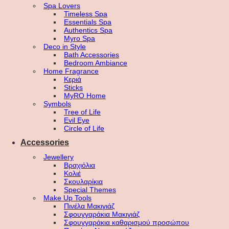
Spa Lovers
Timeless Spa
Essentials Spa
Authentics Spa
Myro Spa
Deco in Style
Bath Accessories
Bedroom Ambiance
Home Fragrance
Κεριά
Sticks
MyRO Home
Symbols
Tree of Life
Evil Eye
Circle of Life
Accessories
Jewellery
Βραχιόλια
Κολιέ
Σκουλαρίκια
Special Themes
Make Up Tools
Πινέλα Μακιγιάζ
Σφουγγαράκια Μακιγιάζ
Σφουγγαράκια καθαρισμού προσώπου