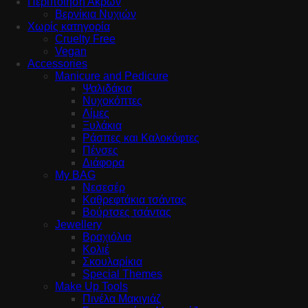
Περιποίηση Άκρων
Βερνίκια Νυχιών
Χωρίς κατηγορία
Cruelty Free
Vegan
Accessories
Manicure and Pedicure
Ψαλιδάκια
Νυχοκόπτες
Λίμες
Ξυλάκια
Ράσπες και Καλοκόφτες
Πένσες
Διάφορα
My BAG
Νεσεσέρ
Καθρεφτάκια τσάντας
Βούρτσες τσάντας
Jewellery
Βραχιόλια
Κολιέ
Σκουλαρίκια
Special Themes
Make Up Tools
Πινέλα Μακιγιάζ