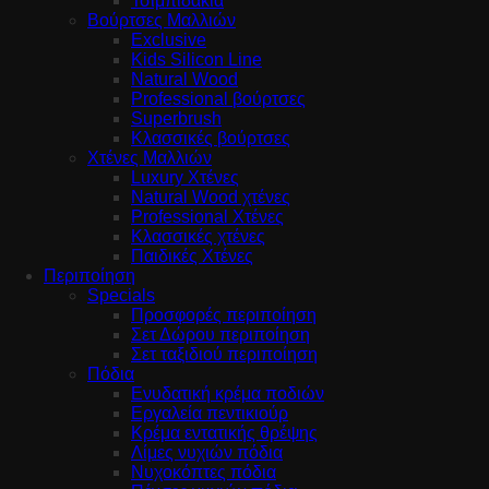
Τσιμπιδάκια
Βούρτσες Μαλλιών
Exclusive
Kids Silicon Line
Natural Wood
Professional βούρτσες
Superbrush
Κλασσικές βούρτσες
Χτένες Μαλλιών
Luxury Χτένες
Natural Wood χτένες
Professional Χτένες
Κλασσικές χτένες
Παιδικές Χτένες
Περιποίηση
Specials
Προσφορές περιποίηση
Σετ Δώρου περιποίηση
Σετ ταξιδιού περιποίηση
Πόδια
Ενυδατική κρέμα ποδιών
Εργαλεία πεντικιούρ
Κρέμα εντατικής θρέψης
Λίμες νυχιών πόδια
Νυχοκόπτες πόδια