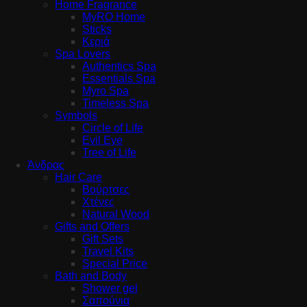
Home Fragrance
MyRO Home
Sticks
Κεριά
Spa Lovers
Authentics Spa
Essentials Spa
Myro Spa
Timeless Spa
Symbols
Circle of Life
Evil Eye
Tree of Life
Άνδρας
Hair Care
Βούρτσες
Χτένες
Natural Wood
Gifts and Offers
Gift Sets
Travel Kits
Special Price
Bath and Body
Shower gel
Σαπούνια