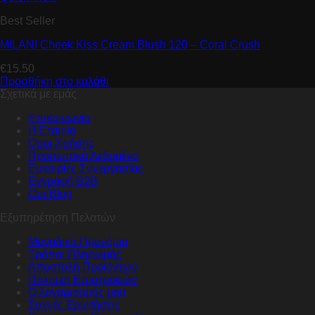
Best Seller
MILANI Cheek Kiss Cream Blush 120 – Coral Crush
€
15.50
Προσθήκη στο καλάθι
Σχετικά με εμάς
Επικοινωνία
Η Εταιρία
Όροι Χρήσης
Προσωπικά Δεδομένα
Ευκαιρίες Συνεργασίας
Εγγραφή B2B
Our Blog
Εξυπηρέτηση Πελατών
Μοναδικά Προνόμια
Τρόποι Πληρωμής
Αποστολή Προϊόντων
Πολιτική Επιστροφών
Ο λογαριασμός μου
Συχνές Ερωτήσεις