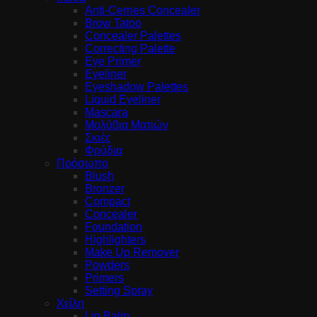
Anti-Cernes Concealer
Brow Tatoo
Concealer Palettes
Correcting Palette
Eye Primer
Eyeliner
Eyeshadow Palettes
Liquid Eyeliner
Mascara
Μολύβια Ματιών
Σκιές
Φρύδια
Πρόσωπο
Blush
Bronzer
Compact
Concealer
Foundation
Highlighters
Make Up Remover
Powders
Primers
Setting Spray
Χείλη
Lip Balm