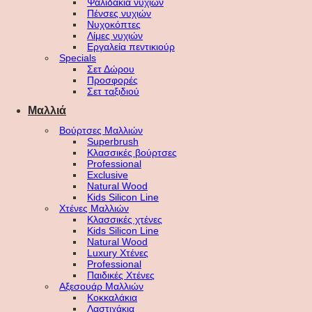
Ψαλιδάκια νυχιών
Πένσες νυχιών
Νυχοκόπτες
Λίμες νυχιών
Εργαλεία πεντικιούρ
Specials
Σετ Δώρου
Προσφορές
Σετ ταξιδιού
Μαλλιά
Βούρτσες Μαλλιών
Superbrush
Κλασσικές βούρτσες
Professional
Exclusive
Natural Wood
Kids Silicon Line
Χτένες Μαλλιών
Κλασσικές χτένες
Kids Silicon Line
Natural Wood
Luxury Χτένες
Professional
Παιδικές Χτένες
Αξεσουάρ Μαλλιών
Κοκκαλάκια
Λαστιχάκια