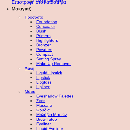
Reed Diffusers
Επιστροφή στο κατάστημα
Μακιγιάζ
Πρόσωπο
Foundation
Concealer
Blush
Primers
Highlighters
Bronzer
Powders
Compact
Setting Spray
Make Up Remover
Χείλη
Liquid Lipstick
Lipstick
Lipgloss
Lipliner
Μάτια
Eyeshadow Palettes
Σκιές
Mascara
Φρύδια
Μολύβια Ματιών
Brow Tatoo
Eyeliner
Liquid Eyeliner