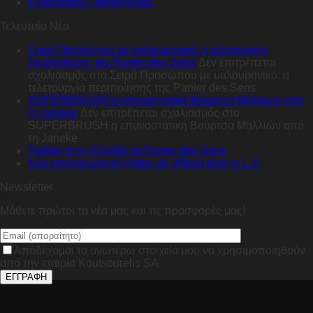
Εντοπισμός Παραγγελίας
Τελευταία Νέα
Σειρά Προσώπου με υαλουρονικό: η τελετουργία
περιποίησης της Panier des Sens
Δεν επιτρέπεται
σχολιασμός
στο Σειρά Προσώπου με υαλουρονικό: η
τελετουργία περιποίησης της Panier des Sens
SUPERBRUSH η επαναστατική Βούρτσα Μαλλιών από
τη Janeke
Δεν επιτρέπεται σχολιασμός
στο
SUPERBRUSH η επαναστατική Βούρτσα Μαλλιών από
τη Janeke
Ήρθαν στην Ελλάδα τα Panier des Sens
Nέο επαγγελματικό make up, Milani από το L.A.
Newsletter
Μάθετε πρώτοι τα νέα μας και τις προσφορές μας!
Αποδέχομαι τα ανωτέρω στοιχεία μου να χρησιμοποιηθούν
από την εταιρία Koutsourelis SA.