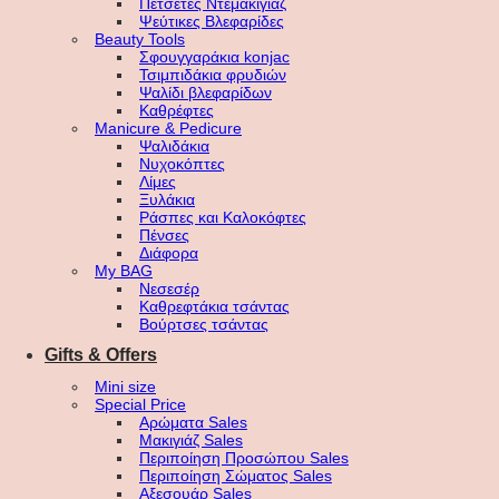
Πετσέτες Ντεμακιγιάζ
Ψεύτικες Βλεφαρίδες
Beauty Tools
Σφουγγαράκια konjac
Τσιμπιδάκια φρυδιών
Ψαλίδι βλεφαρίδων
Καθρέφτες
Manicure & Pedicure
Ψαλιδάκια
Νυχοκόπτες
Λίμες
Ξυλάκια
Ράσπες και Καλοκόφτες
Πένσες
Διάφορα
My BAG
Νεσεσέρ
Καθρεφτάκια τσάντας
Βούρτσες τσάντας
Gifts & Offers
Mini size
Special Price
Αρώματα Sales
Μακιγιάζ Sales
Περιποίηση Προσώπου Sales
Περιποίηση Σώματος Sales
Αξεσουάρ Sales