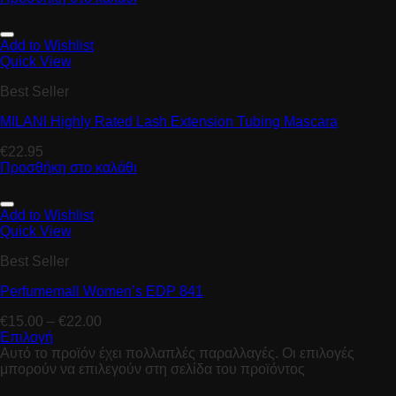
Add to Wishlist
Quick View
Best Seller
MILANI Highly Rated Lash Extension Tubing Mascara
€
22.95
Προσθήκη στο καλάθι
Add to Wishlist
Quick View
Best Seller
Perfumemall Women’s EDP 841
€
15.00
–
€
22.00
Επιλογή
Αυτό το προϊόν έχει πολλαπλές παραλλαγές. Οι επιλογές
μπορούν να επιλεγούν στη σελίδα του προϊόντος