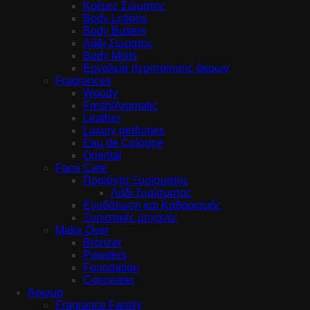
Κρέμες Σώματος
Body Lotions
Body Butters
Λάδι Σώματος
Body Mists
Εργαλεία περιποίησης άκρων
Fragrances
Woody
Fresh/Aromatic
Leather
Luxury perfumes
Eau de Cologne
Oriental
Face Care
Προϊόντα Ξυρίσματος
Λάδι ξυρίσματος
Ενυδάτωση και Καθαρισμός
Ξυριστικές μηχανές
Make Over
Bronzer
Powders
Foundation
Concealer
Άρωμα
Fragrance Family