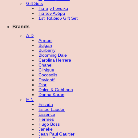
Gift Sets
Για την Γυναίκα
Για τον Άνδρα
Σετ Ταξιδιού Gift Set
Brands
A-D
Armani
Bulgari
Burberry
Blooming Dale
Carolina Herrera
Chanel
Clinique
Cocosolis
Davidoff
Dior
Dolce & Gabbana
Donna Karan
E-N
Escada
Estee Lauder
Essence
Hermes
Hugo Boss
Janeke
Jean Paul Gaultier