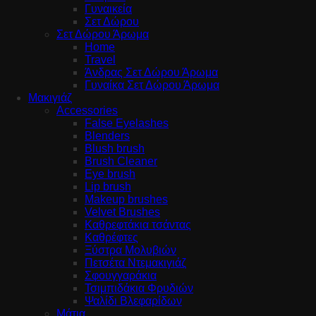
Γυναικεία
Σετ Δώρου
Σετ Δώρου Άρωμα
Home
Travel
Άνδρας Σετ Δώρου Άρωμα
Γυναίκα Σετ Δώρου Άρωμα
Μακιγιάζ
Accessories
False Eyelashes
Blenders
Blush brush
Brush Cleaner
Eye brush
Lip brush
Makeup brushes
Velvet Brushes
Καθρεφτάκια τσάντας
Καθρέφτες
Ξύστρα Μολυβιών
Πετσέτα Ντεμακιγιάζ
Σφουγγαράκια
Τσιμπιδάκια Φρυδιών
Ψαλίδι Βλεφαρίδων
Μάτια