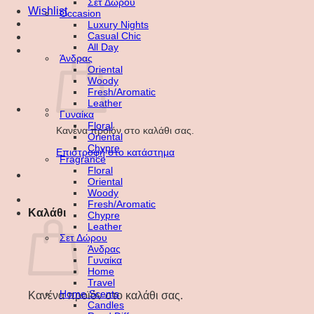
Σετ Δώρου
Wishlist
Occasion
Luxury Nights
Casual Chic
All Day
Άνδρας
Oriental
Woody
Fresh/Aromatic
Leather
Γυναίκα
Floral
Κανένα προϊόν στο καλάθι σας.
Oriental
Chypre
Επιστροφή στο κατάστημα
Fragrance
Floral
Oriental
Woody
Fresh/Aromatic
Καλάθι
Chypre
Leather
Σετ Δώρου
Άνδρας
Γυναίκα
Home
Travel
Home Scents
Κανένα προϊόν στο καλάθι σας.
Candles