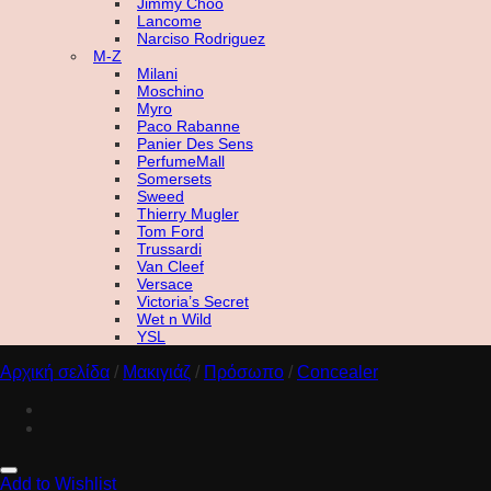
Jimmy Choo
Lancome
Narciso Rodriguez
M-Z
Milani
Moschino
Myro
Paco Rabanne
Panier Des Sens
PerfumeMall
Somersets
Sweed
Thierry Mugler
Tom Ford
Trussardi
Van Cleef
Versace
Victoria’s Secret
Wet n Wild
YSL
Αρχική σελίδα
/
Μακιγιάζ
/
Πρόσωπο
/
Concealer
Add to Wishlist