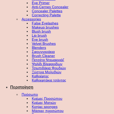
Eye Primer
Anti-Cernes Concealer
Concealer Palettes
Correcting Palette
Accessories
False Eyelashes
Makeup brushes
Blush brush
Lip brush
Eye brush
Velvet Brushes
Blenders
Σφουγγαράκια
Brush Cleaner
Πετσέτα Ντεμακιγιάζ
Ψαλίδι Βλεφαρίδων
Τσιμπιδάκια Φρυδιών
Ξύστρα Μολυβιών
Καθρέφτες
Καθρεφτάκια τσάντας
Περιποίηση
Πρόσωπο
Κρέμες Προσώπου
Κρέμες Ματιών
Konjac sponges
Μάσκες προσώπου