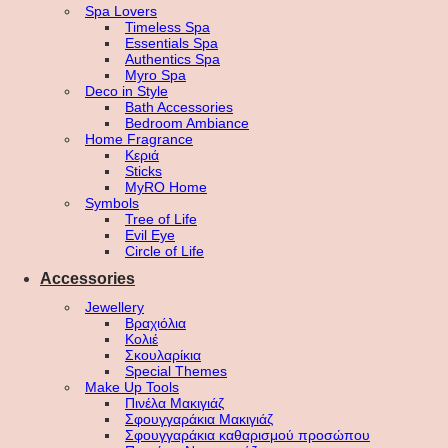
Spa Lovers
Timeless Spa
Essentials Spa
Authentics Spa
Myro Spa
Deco in Style
Bath Accessories
Bedroom Ambiance
Home Fragrance
Κεριά
Sticks
MyRO Home
Symbols
Tree of Life
Evil Eye
Circle of Life
Accessories
Jewellery
Βραχιόλια
Κολιέ
Σκουλαρίκια
Special Themes
Make Up Tools
Πινέλα Μακιγιάζ
Σφουγγαράκια Μακιγιάζ
Σφουγγαράκια καθαρισμού προσώπου