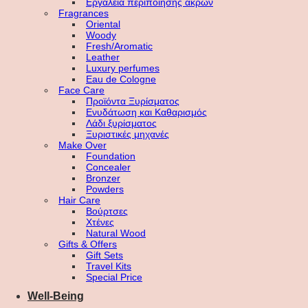
Εργαλεία περιποίησης άκρων
Fragrances
Oriental
Woody
Fresh/Aromatic
Leather
Luxury perfumes
Eau de Cologne
Face Care
Προϊόντα Ξυρίσματος
Ενυδάτωση και Καθαρισμός
Λάδι ξυρίσματος
Ξυριστικές μηχανές
Make Over
Foundation
Concealer
Bronzer
Powders
Hair Care
Βούρτσες
Χτένες
Natural Wood
Gifts & Offers
Gift Sets
Travel Kits
Special Price
Well-Being