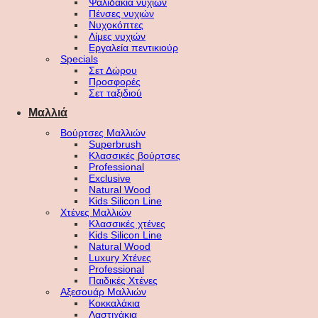
Ψαλιδάκια νυχιών
Πένσες νυχιών
Νυχοκόπτες
Λίμες νυχιών
Εργαλεία πεντικιούρ
Specials
Σετ Δώρου
Προσφορές
Σετ ταξιδιού
Μαλλιά
Βούρτσες Μαλλιών
Superbrush
Κλασσικές βούρτσες
Professional
Exclusive
Natural Wood
Kids Silicon Line
Χτένες Μαλλιών
Κλασσικές χτένες
Kids Silicon Line
Natural Wood
Luxury Χτένες
Professional
Παιδικές Χτένες
Αξεσουάρ Μαλλιών
Κοκκαλάκια
Λαστιχάκια