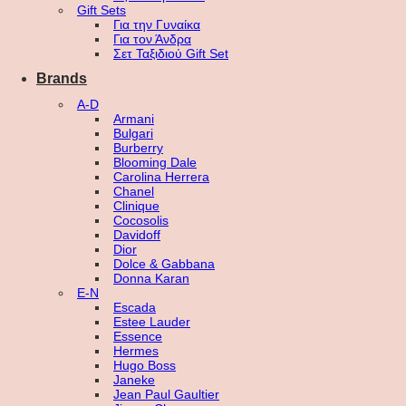
Gift Sets
Για την Γυναίκα
Για τον Άνδρα
Σετ Ταξιδιού Gift Set
Brands
A-D
Armani
Bulgari
Burberry
Blooming Dale
Carolina Herrera
Chanel
Clinique
Cocosolis
Davidoff
Dior
Dolce & Gabbana
Donna Karan
E-N
Escada
Estee Lauder
Essence
Hermes
Hugo Boss
Janeke
Jean Paul Gaultier