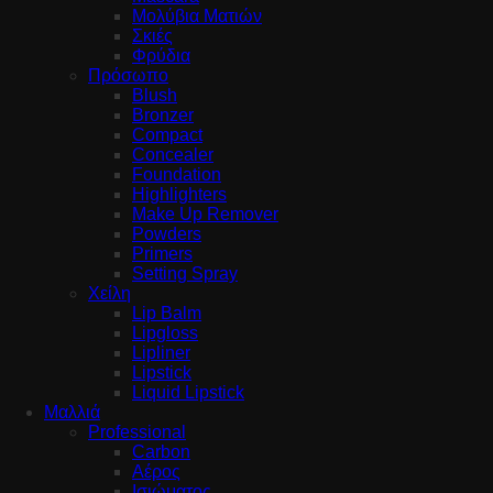
Μολύβια Ματιών
Σκιές
Φρύδια
Πρόσωπο
Blush
Bronzer
Compact
Concealer
Foundation
Highlighters
Make Up Remover
Powders
Primers
Setting Spray
Χείλη
Lip Balm
Lipgloss
Lipliner
Lipstick
Liquid Lipstick
Μαλλιά
Professional
Carbon
Αέρος
Ισιώματος