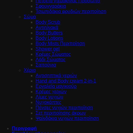
Πετσέτα ντεμακιγιάζ Πρόσωπο
Σφουγγαράκια
Τσιμπιδάκια φρυδιών περιποίηση
Σώμα
Body Scrub
Αντιηλιακά
Body Butters
Body Lotions
Body Mists Περιποίηση
Shower gel
Κρέμες Σώματος
Λάδι Σώματος
Σαπούνια
Χέρια
Αντισηπτικά χεριών
Hand and Body cream 2-in-1
Εργαλεία μανικιούρ
Κρέμες χεριών
Λίμες νυχιών
Νυχοκόπτες
Πένσες νυχιών περιποίηση
Σετ περιποίησης άκρων
Ψαλιδάκια νυχιών περιποίηση
Περιγραφή