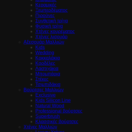
Κεραμικές
Ξεμπερδέματος
Πιρούνες
Συνθετική τρίχα
Φυσική τρίχα
Χτένες κουρέματος
Χτένες λισουάρ
Αξεσουάρ Μαλλιών
Kids
Wedding
Κοκκαλάκια
Κορδέλες
Λαστιχάκια
Μπομπάρια
Στέκες
Τσιμπιδάκια
Βούρτσες Μαλλιών
Exclusive
Kids Silicon Line
Natural Wood
Professional βούρτσες
Superbrush
Κλασσικές βούρτσες
Χτένες Μαλλιών