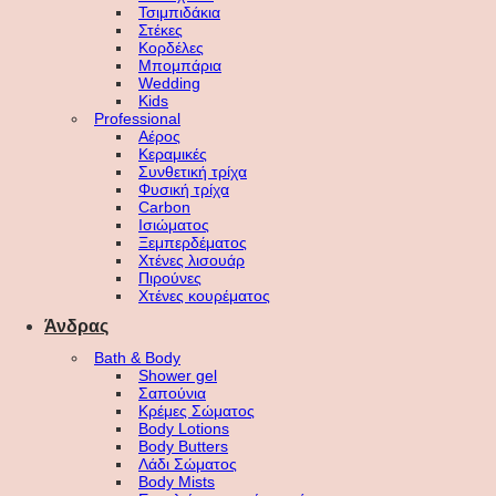
Τσιμπιδάκια
Στέκες
Κορδέλες
Μπομπάρια
Wedding
Kids
Professional
Αέρος
Κεραμικές
Συνθετική τρίχα
Φυσική τρίχα
Carbon
Ισιώματος
Ξεμπερδέματος
Χτένες λισουάρ
Πιρούνες
Χτένες κουρέματος
Άνδρας
Bath & Body
Shower gel
Σαπούνια
Κρέμες Σώματος
Body Lotions
Body Butters
Λάδι Σώματος
Body Mists