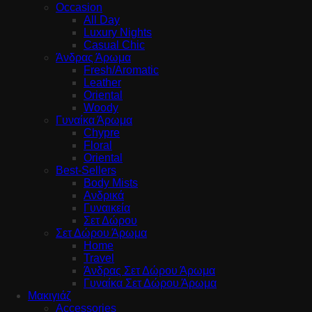
Occasion
All Day
Luxury Nights
Casual Chic
Άνδρας Άρωμα
Fresh/Aromatic
Leather
Oriental
Woody
Γυναίκα Άρωμα
Chypre
Floral
Oriental
Best-Sellers
Body Mists
Ανδρικά
Γυναικεία
Σετ Δώρου
Σετ Δώρου Άρωμα
Home
Travel
Άνδρας Σετ Δώρου Άρωμα
Γυναίκα Σετ Δώρου Άρωμα
Μακιγιάζ
Accessories