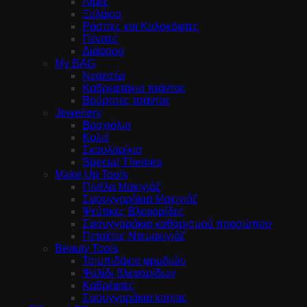
Λίμες
Ξυλάκια
Ράσπες και Καλοκόφτες
Πένσες
Διάφορα
My BAG
Νεσεσέρ
Καθρεφτάκια τσάντας
Βούρτσες τσάντας
Jewellery
Βραχιόλια
Κολιέ
Σκουλαρίκια
Special Themes
Make Up Tools
Πινέλα Μακιγιάζ
Σφουγγαράκια Μακιγιάζ
Ψεύτικες Βλεφαρίδες
Σφουγγαράκια καθαρισμού προσώπου
Πετσέτες Ντεμακιγιάζ
Beauty Tools
Τσιμπιδάκια φρυδιών
Ψαλίδι βλεφαρίδων
Καθρέφτες
Σφουγγαράκια konjac