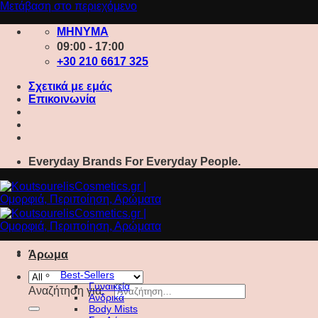
Μετάβαση στο περιεχόμενο
ΜΗΝΥΜΑ
09:00 - 17:00
+30 210 6617 325
Σχετικά με εμάς
Επικοινωνία
Everyday Brands For Everyday People.
Άρωμα
Best-Sellers
Γυναικεία
Αναζήτηση για:
Ανδρικά
Body Mists