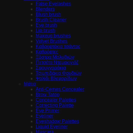
False Eyelashes
Blenders
Blush brush
Brush Cleaner
Eye brush
Lip brush
Makeup brushes
Velvet Brushes
Καθρεφτάκια τσάντας
Καθρέφτες
Ξύστρα Μολυβιών
Πετσέτα Ντεμακιγιάζ
Σφουγγαράκια
Τσιμπιδάκια Φρυδιών
Ψαλίδι Βλεφαρίδων
Μάτια
Anti-Cernes Concealer
Brow Tatoo
Concealer Palettes
Correcting Palette
Eye Primer
Eyeliner
Eyeshadow Palettes
Liquid Eyeliner
Mascara