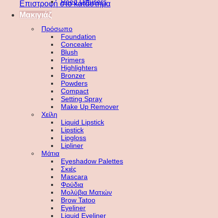
Reed Diffusers
Επιστροφή στο κατάστημα
Μακιγιάζ
Πρόσωπο
Foundation
Concealer
Blush
Primers
Highlighters
Bronzer
Powders
Compact
Setting Spray
Make Up Remover
Χείλη
Liquid Lipstick
Lipstick
Lipgloss
Lipliner
Μάτια
Eyeshadow Palettes
Σκιές
Mascara
Φρύδια
Μολύβια Ματιών
Brow Tatoo
Eyeliner
Liquid Eyeliner