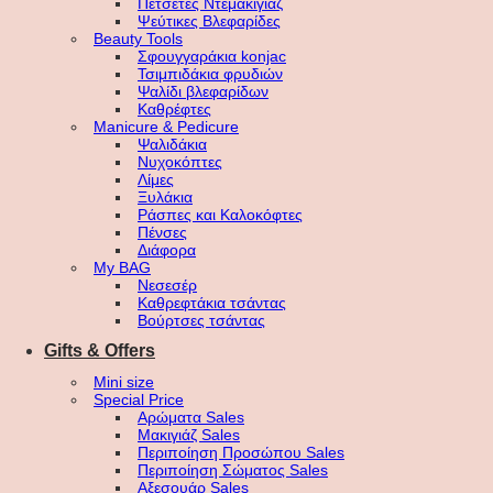
Πετσέτες Ντεμακιγιάζ
Ψεύτικες Βλεφαρίδες
Beauty Tools
Σφουγγαράκια konjac
Τσιμπιδάκια φρυδιών
Ψαλίδι βλεφαρίδων
Καθρέφτες
Manicure & Pedicure
Ψαλιδάκια
Νυχοκόπτες
Λίμες
Ξυλάκια
Ράσπες και Καλοκόφτες
Πένσες
Διάφορα
My BAG
Νεσεσέρ
Καθρεφτάκια τσάντας
Βούρτσες τσάντας
Gifts & Offers
Mini size
Special Price
Αρώματα Sales
Μακιγιάζ Sales
Περιποίηση Προσώπου Sales
Περιποίηση Σώματος Sales
Αξεσουάρ Sales