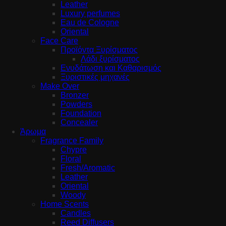
Leather
Luxury perfumes
Eau de Cologne
Oriental
Face Care
Προϊόντα Ξυρίσματος
Λάδι ξυρίσματος
Ενυδάτωση και Καθαρισμός
Ξυριστικές μηχανές
Make Over
Bronzer
Powders
Foundation
Concealer
Άρωμα
Fragrance Family
Chypre
Floral
Fresh/Aromatic
Leather
Oriental
Woody
Home Scents
Candles
Reed Diffusers