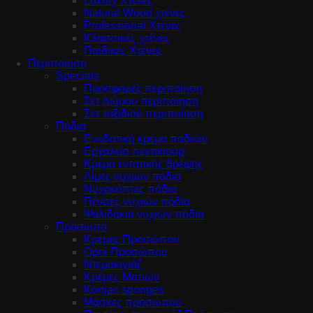
Luxury Χτένες
Natural Wood χτένες
Professional Χτένες
Κλασσικές χτένες
Παιδικές Χτένες
Περιποίηση
Specials
Προσφορές περιποίηση
Σετ Δώρου περιποίηση
Σετ ταξιδιού περιποίηση
Πόδια
Ενυδατική κρέμα ποδιών
Εργαλεία πεντικιούρ
Κρέμα εντατικής θρέψης
Λίμες νυχιών πόδια
Νυχοκόπτες πόδια
Πένσες νυχιών πόδια
Ψαλιδάκια νυχιών πόδια
Πρόσωπο
Κρέμες Προσώπου
Οροί Προσώπου
Ντεμακιγιάζ
Κρέμες Ματιών
Konjac sponges
Μάσκες προσώπου