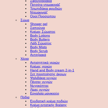
Σφουγγαράκια
Πετσέτα ντεμακιγιάζ
Τσιμπιδάκια φρυδιών
Ντεμακιγιάζ
Οροί Προσώπου
Σώμα
Shower gel
Σαπούνια
Κρέμες Σώματος
Body Lotions
Body Butters
Λάδι Σώματος
Body Mists
Body Scrub
Αντιηλιακά
Χέρια
Αντισηπτικά χεριών
Κρέμες χεριών
Hand and Body cream 2-in-1
Σετ περιποίησης άκρων
Ψαλιδάκια νυχιών
Πένσες νυχιών
Νυχοκόπτες
Λίμες νυχιών
Εργαλεία μανικιούρ
Πόδια
Ενυδατική κρέμα ποδιών
Κρέμα εντατικής θρέψης