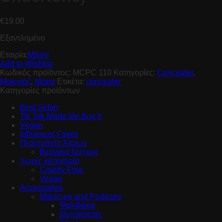
€
19.00
Εξαντλημένο
Εταιρία:
Milani
Add to Wishlist
Κωδικός προϊόντος:
MCPC 110
Κατηγορίες:
Concealer
,
Μακιγιάζ
,
Μάτια
Ετικέτα:
concealer
Κατηγορίες προϊόντων
Best Seller
Tik Tok Made Me Buy It
Vegan
Influencer Faves
Περιποίηση Άκρων
Βερνίκια Νυχιών
Χωρίς κατηγορία
Cruelty Free
Vegan
Accessories
Manicure and Pedicure
Ψαλιδάκια
Νυχοκόπτες