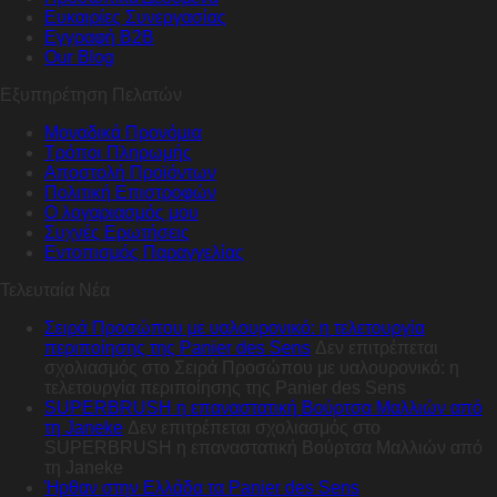
Ευκαιρίες Συνεργασίας
Εγγραφή B2B
Our Blog
Εξυπηρέτηση Πελατών
Μοναδικά Προνόμια
Τρόποι Πληρωμής
Αποστολή Προϊόντων
Πολιτική Επιστροφών
Ο λογαριασμός μου
Συχνές Ερωτήσεις
Εντοπισμός Παραγγελίας
Τελευταία Νέα
Σειρά Προσώπου με υαλουρονικό: η τελετουργία
περιποίησης της Panier des Sens
Δεν επιτρέπεται
σχολιασμός
στο Σειρά Προσώπου με υαλουρονικό: η
τελετουργία περιποίησης της Panier des Sens
SUPERBRUSH η επαναστατική Βούρτσα Μαλλιών από
τη Janeke
Δεν επιτρέπεται σχολιασμός
στο
SUPERBRUSH η επαναστατική Βούρτσα Μαλλιών από
τη Janeke
Ήρθαν στην Ελλάδα τα Panier des Sens