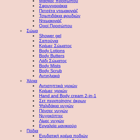
Μάσκες προσώπου
Σφουγγαράκια
Πετσέτα ντεμακιγιάζ
Τσιμπιδάκια φρυδιών
Ντεμακιγιάζ
Οροί Προσώπου
Σώμα
Shower gel
Σαπούνια
Κρέμες Σώματος
Body Lotions
Body Butters
Λάδι Σώματος
Body Mists
Body Scrub
Αντιηλιακά
Χέρια
Αντισηπτικά χεριών
Κρέμες χεριών
Hand and Body cream 2-in-1
Σετ περιποίησης άκρων
Ψαλιδάκια νυχιών
Πένσες νυχιών
Νυχοκόπτες
Λίμες νυχιών
Εργαλεία μανικιούρ
Πόδια
Ενυδατική κρέμα ποδιών