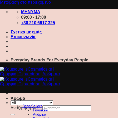
Μετάβαση στο περιεχόμενο
ΜΗΝΥΜΑ
09:00 - 17:00
+30 210 6617 325
Σχετικά με εμάς
Επικοινωνία
Everyday Brands For Everyday People.
Άρωμα
Best-Sellers
Αναζήτηση για:
Γυναικεία
Ανδρικά