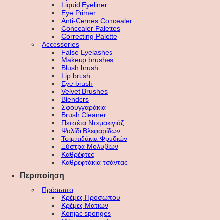
Liquid Eyeliner
Eye Primer
Anti-Cernes Concealer
Concealer Palettes
Correcting Palette
Accessories
False Eyelashes
Makeup brushes
Blush brush
Lip brush
Eye brush
Velvet Brushes
Blenders
Σφουγγαράκια
Brush Cleaner
Πετσέτα Ντεμακιγιάζ
Ψαλίδι Βλεφαρίδων
Τσιμπιδάκια Φρυδιών
Ξύστρα Μολυβιών
Καθρέφτες
Καθρεφτάκια τσάντας
Περιποίηση
Πρόσωπο
Κρέμες Προσώπου
Κρέμες Ματιών
Konjac sponges