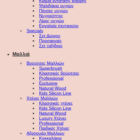
Κρέμα εντατικής θρέψης
Ψαλιδάκια νυχιών
Πένσες νυχιών
Νυχοκόπτες
Λίμες νυχιών
Εργαλεία πεντικιούρ
Specials
Σετ Δώρου
Προσφορές
Σετ ταξιδιού
Μαλλιά
Βούρτσες Μαλλιών
Superbrush
Κλασσικές βούρτσες
Professional
Exclusive
Natural Wood
Kids Silicon Line
Χτένες Μαλλιών
Κλασσικές χτένες
Kids Silicon Line
Natural Wood
Luxury Χτένες
Professional
Παιδικές Χτένες
Αξεσουάρ Μαλλιών
Κοκκαλάκια