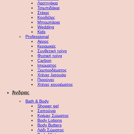
Λαστιχάκια
Τσιμπιδάκια
Στέκες
Κορδέλες
Μπομπάρια
Wedding
Kids
Professional
Αέρος
Κεραμικές
Συνθετική τρίχα
Φυσική τρίχα
Carbon
Ισιώματος
Ξεμπερδέματος
Χτένες λισουάρ
Πιρούνες
Χτένες κουρέματος
Άνδρας
Bath & Body
Shower gel
Σαπούνια
Κρέμες Σώματος
Body Lotions
Body Butters
Λάδι Σώματος