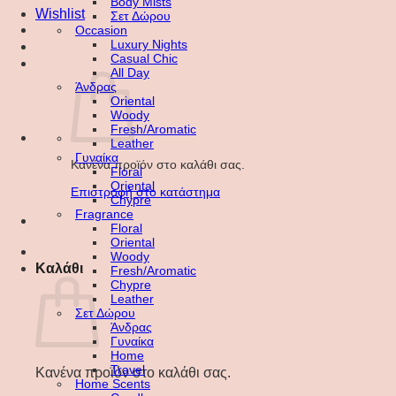
Body Mists
Wishlist
Σετ Δώρου
Occasion
Luxury Nights
Casual Chic
All Day
Άνδρας
Oriental
Woody
Fresh/Aromatic
Leather
Γυναίκα
Κανένα προϊόν στο καλάθι σας.
Floral
Oriental
Επιστροφή στο κατάστημα
Chypre
Fragrance
Floral
Oriental
Woody
Καλάθι
Fresh/Aromatic
Chypre
Leather
Σετ Δώρου
Άνδρας
Γυναίκα
Home
Travel
Κανένα προϊόν στο καλάθι σας.
Home Scents