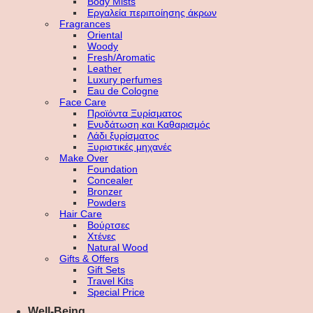
Body Mists
Εργαλεία περιποίησης άκρων
Fragrances
Oriental
Woody
Fresh/Aromatic
Leather
Luxury perfumes
Eau de Cologne
Face Care
Προϊόντα Ξυρίσματος
Ενυδάτωση και Καθαρισμός
Λάδι ξυρίσματος
Ξυριστικές μηχανές
Make Over
Foundation
Concealer
Bronzer
Powders
Hair Care
Βούρτσες
Χτένες
Natural Wood
Gifts & Offers
Gift Sets
Travel Kits
Special Price
Well-Being