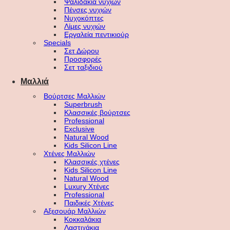
Ψαλιδάκια νυχιών
Πένσες νυχιών
Νυχοκόπτες
Λίμες νυχιών
Εργαλεία πεντικιούρ
Specials
Σετ Δώρου
Προσφορές
Σετ ταξιδιού
Μαλλιά
Βούρτσες Μαλλιών
Superbrush
Κλασσικές βούρτσες
Professional
Exclusive
Natural Wood
Kids Silicon Line
Χτένες Μαλλιών
Κλασσικές χτένες
Kids Silicon Line
Natural Wood
Luxury Χτένες
Professional
Παιδικές Χτένες
Αξεσουάρ Μαλλιών
Κοκκαλάκια
Λαστιχάκια