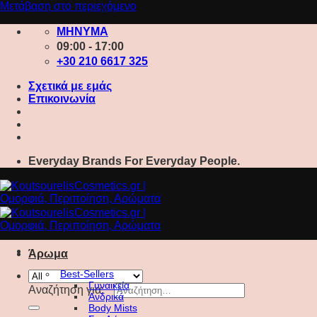
Μετάβαση στο περιεχόμενο
ΜΗΝΥΜΑ
09:00 - 17:00
+30 210 6617 325
Σχετικά με εμάς
Επικοινωνία
Everyday Brands For Everyday People.
Άρωμα
Best-Sellers
Γυναικεία
Αναζήτηση για:
Ανδρικά
Body Mists