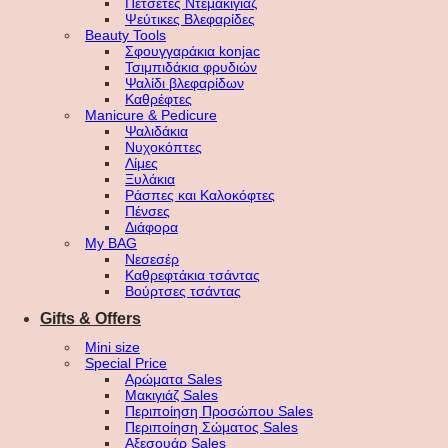
Πετσέτες Ντεμακιγιάζ
Ψεύτικες Βλεφαρίδες
Beauty Tools
Σφουγγαράκια konjac
Τσιμπιδάκια φρυδιών
Ψαλίδι βλεφαρίδων
Καθρέφτες
Manicure & Pedicure
Ψαλιδάκια
Νυχοκόπτες
Λίμες
Ξυλάκια
Ράσπες και Καλοκόφτες
Πένσες
Διάφορα
My BAG
Νεσεσέρ
Καθρεφτάκια τσάντας
Βούρτσες τσάντας
Gifts & Offers
Mini size
Special Price
Αρώματα Sales
Μακιγιάζ Sales
Περιποίηση Προσώπου Sales
Περιποίηση Σώματος Sales
Αξεσουάρ Sales