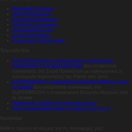
Μοναδικά Προνόμια
Τρόποι Πληρωμής
Αποστολή Προϊόντων
Πολιτική Επιστροφών
Ο λογαριασμός μου
Συχνές Ερωτήσεις
Εντοπισμός Παραγγελίας
Τελευταία Νέα
Σειρά Προσώπου με υαλουρονικό: η τελετουργία
περιποίησης της Panier des Sens
Δεν επιτρέπεται
σχολιασμός
στο Σειρά Προσώπου με υαλουρονικό: η
τελετουργία περιποίησης της Panier des Sens
SUPERBRUSH η επαναστατική Βούρτσα Μαλλιών από
τη Janeke
Δεν επιτρέπεται σχολιασμός
στο
SUPERBRUSH η επαναστατική Βούρτσα Μαλλιών από
τη Janeke
Ήρθαν στην Ελλάδα τα Panier des Sens
Nέο επαγγελματικό make up, Milani από το L.A.
Newsletter
Μάθετε πρώτοι τα νέα μας και τις προσφορές μας!