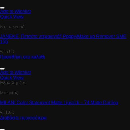
Add to Wishlist
Quick View
Ντεμακιγιάζ
JANEKE, Πετσέτα ντεμακιγιάζ Ρoppy/Μake up Remover SME
155
€
15.60
Προσθήκη στο καλάθι
Add to Wishlist
Quick View
Εξαντλημένο
Μακιγιάζ
MILANI Color Statement Matte Lipstick – 74 Matte Darling
€
11.00
Διαβάστε περισσότερα