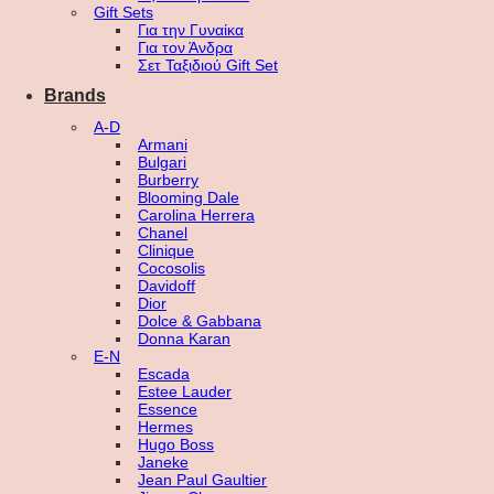
Gift Sets
Για την Γυναίκα
Για τον Άνδρα
Σετ Ταξιδιού Gift Set
Brands
A-D
Armani
Bulgari
Burberry
Blooming Dale
Carolina Herrera
Chanel
Clinique
Cocosolis
Davidoff
Dior
Dolce & Gabbana
Donna Karan
E-N
Escada
Estee Lauder
Essence
Hermes
Hugo Boss
Janeke
Jean Paul Gaultier