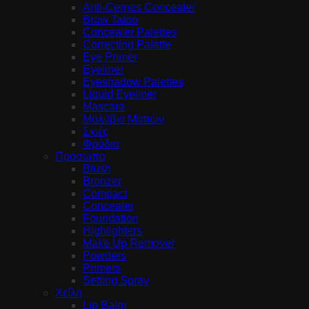
Anti-Cernes Concealer
Brow Tatoo
Concealer Palettes
Correcting Palette
Eye Primer
Eyeliner
Eyeshadow Palettes
Liquid Eyeliner
Mascara
Μολύβια Ματιών
Σκιές
Φρύδια
Πρόσωπο
Blush
Bronzer
Compact
Concealer
Foundation
Highlighters
Make Up Remover
Powders
Primers
Setting Spray
Χείλη
Lip Balm