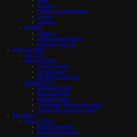
Λίμες
Ξυλάκια
Ράσπες και Καλοκόφτες
Πένσες
Διάφορα
My BAG
Νεσεσέρ
Καθρεφτάκια τσάντας
Βούρτσες τσάντας
Gifts and Offers
Mini size
Gift Sets Offers
Για την Γυναίκα
Για τον Άνδρα
Σετ Ταξιδιού Gift Set
Special Price
Αξεσουάρ Sales
Αρώματα Sales
Μακιγιάζ Sales
Περιποίηση Προσώπου Sales
Περιποίηση Σώματος Sales
Well-Being
Deco in Style
Bath Accessories
Bedroom Ambiance