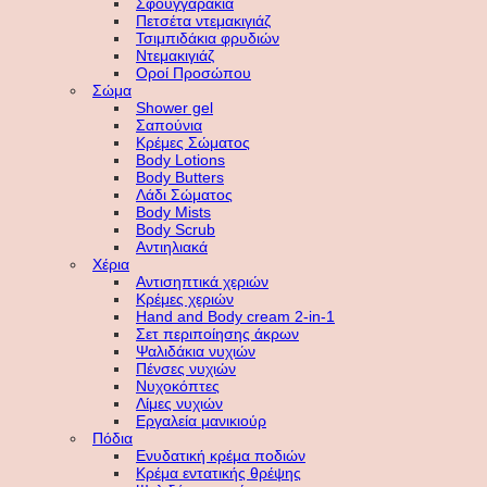
Σφουγγαράκια
Πετσέτα ντεμακιγιάζ
Τσιμπιδάκια φρυδιών
Ντεμακιγιάζ
Οροί Προσώπου
Σώμα
Shower gel
Σαπούνια
Κρέμες Σώματος
Body Lotions
Body Butters
Λάδι Σώματος
Body Mists
Body Scrub
Αντιηλιακά
Χέρια
Αντισηπτικά χεριών
Κρέμες χεριών
Hand and Body cream 2-in-1
Σετ περιποίησης άκρων
Ψαλιδάκια νυχιών
Πένσες νυχιών
Νυχοκόπτες
Λίμες νυχιών
Εργαλεία μανικιούρ
Πόδια
Ενυδατική κρέμα ποδιών
Κρέμα εντατικής θρέψης