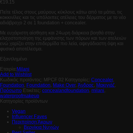
€
19.15
Πείτε τέλος στους μαύρους κύκλους κάτω από τα μάτια, τις
κοκκινίλες και τις υπόλοιπες ατέλειες του δέρματος με το νέο
αδιάβροχο 2 σε 1 foundation + concealer.
Με ευχάριστη αίσθηση και 24ωρη διάρκεια βοηθά στην
ελαχιστοποίηση της εμφάνισης των πόρων και των ατελειών
ενώ χαρίζει στην επιδερμίδα πιο λεία, αψεγάδιαστη όψη και
φυσικό αποτέλεσμα.
Εξαντλημένο
Εταιρία:
Milani
Add to Wishlist
Κωδικός προϊόντος:
MPCF 02
Κατηγορίες:
Concealer
,
Foundation
,
Foundation
,
Make Over
,
Άνδρας
,
Μακιγιάζ
,
Πρόσωπο
Ετικέτες:
concealandfoundation
,
milani
,
waterproofmakeup
Κατηγορίες προϊόντων
Vegan
Influencer Faves
Περιποίηση Άκρων
Βερνίκια Νυχιών
Best Seller