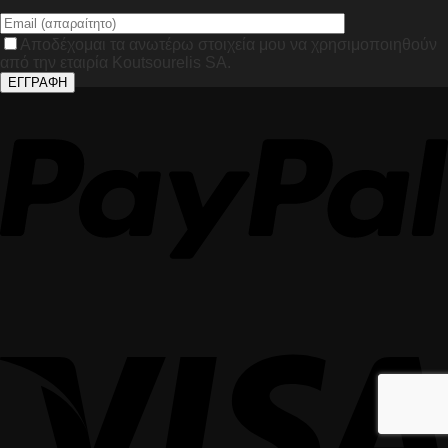
Αποδέχομαι τα ανωτέρω στοιχεία μου να χρησιμοποιηθούν
από την εταιρία Koutsourelis SA.