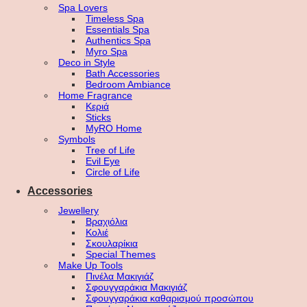
Spa Lovers
Timeless Spa
Essentials Spa
Authentics Spa
Myro Spa
Deco in Style
Bath Accessories
Bedroom Ambiance
Home Fragrance
Κεριά
Sticks
MyRO Home
Symbols
Tree of Life
Evil Eye
Circle of Life
Accessories
Jewellery
Βραχιόλια
Κολιέ
Σκουλαρίκια
Special Themes
Make Up Tools
Πινέλα Μακιγιάζ
Σφουγγαράκια Μακιγιάζ
Σφουγγαράκια καθαρισμού προσώπου