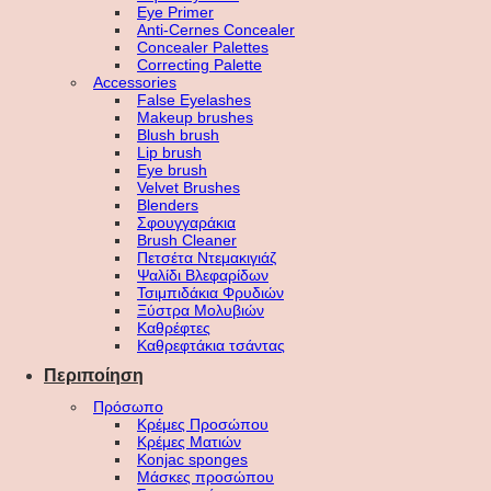
Eye Primer
Anti-Cernes Concealer
Concealer Palettes
Correcting Palette
Accessories
False Eyelashes
Makeup brushes
Blush brush
Lip brush
Eye brush
Velvet Brushes
Blenders
Σφουγγαράκια
Brush Cleaner
Πετσέτα Ντεμακιγιάζ
Ψαλίδι Βλεφαρίδων
Τσιμπιδάκια Φρυδιών
Ξύστρα Μολυβιών
Καθρέφτες
Καθρεφτάκια τσάντας
Περιποίηση
Πρόσωπο
Κρέμες Προσώπου
Κρέμες Ματιών
Konjac sponges
Μάσκες προσώπου