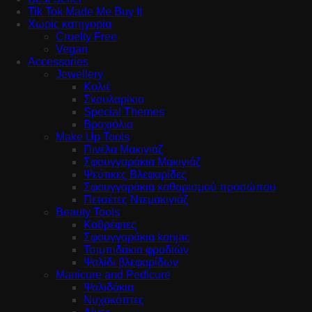
Tik Tok Made Me Buy It
Χωρίς κατηγορία
Cruelty Free
Vegan
Accessories
Jewellery
Κολιέ
Σκουλαρίκια
Special Themes
Βραχιόλια
Make Up Tools
Πινέλα Μακιγιάζ
Σφουγγαράκια Μακιγιάζ
Ψεύτικες Βλεφαρίδες
Σφουγγαράκια καθαρισμού προσώπου
Πετσέτες Ντεμακιγιάζ
Beauty Tools
Καθρέφτες
Σφουγγαράκια konjac
Τσιμπιδάκια φρυδιών
Ψαλίδι βλεφαρίδων
Manicure and Pedicure
Ψαλιδάκια
Νυχοκόπτες