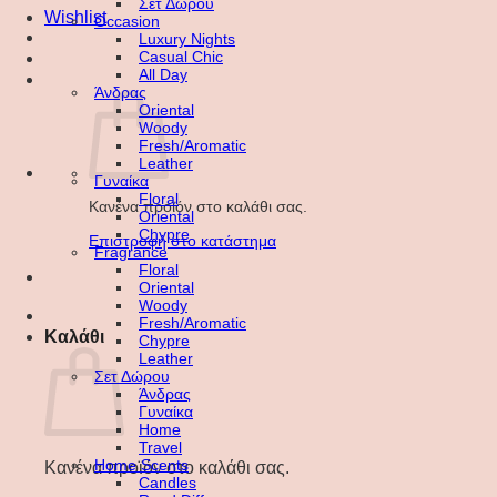
Σετ Δώρου
Wishlist
Occasion
Luxury Nights
Casual Chic
All Day
Άνδρας
Oriental
Woody
Fresh/Aromatic
Leather
Γυναίκα
Floral
Κανένα προϊόν στο καλάθι σας.
Oriental
Chypre
Επιστροφή στο κατάστημα
Fragrance
Floral
Oriental
Woody
Fresh/Aromatic
Καλάθι
Chypre
Leather
Σετ Δώρου
Άνδρας
Γυναίκα
Home
Travel
Home Scents
Κανένα προϊόν στο καλάθι σας.
Candles