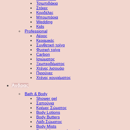
Τσιμπιδάκια
Στέκες
Κορδέλες
Μπομπάρια
Wedding
Kids
Professional
Αέρος
Κεραμικές
Συνθετική τρίχα
Φυσική τρίχα
Carbon
Ισιώματος
Ξεμπερδέματος
Χτένες λισουάρ
Πιρούνες
Χτένες κουρέματος
Άνδρας
Bath & Body
Shower gel
Σαπούνια
Κρέμες Σώματος
Body Lotions
Body Butters
Λάδι Σώματος
Body Mists