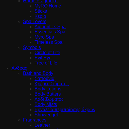
Home Fragrance
MyRO Home
Sticks
Κεριά
Spa Lovers
Authentics Spa
Essentials Spa
Myro Spa
Timeless Spa
Symbols
Circle of Life
Evil Eye
Tree of Life
Άνδρας
Bath and Body
Σαπούνια
Κρέμες Σώματος
Body Lotions
Body Butters
Λάδι Σώματος
Body Mists
Εργαλεία περιποίησης άκρων
Shower gel
Fragrances
Leather