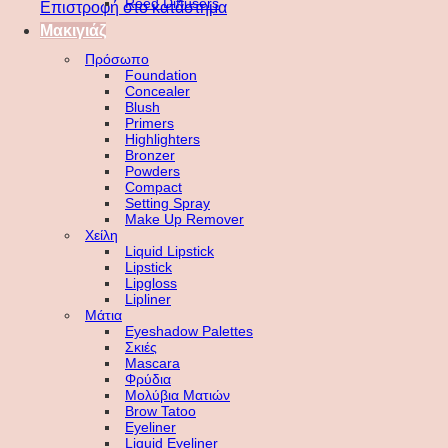
Reed Diffusers
Επιστροφή στο κατάστημα
Μακιγιάζ
Πρόσωπο
Foundation
Concealer
Blush
Primers
Highlighters
Bronzer
Powders
Compact
Setting Spray
Make Up Remover
Χείλη
Liquid Lipstick
Lipstick
Lipgloss
Lipliner
Μάτια
Eyeshadow Palettes
Σκιές
Mascara
Φρύδια
Μολύβια Ματιών
Brow Tatoo
Eyeliner
Liquid Eyeliner