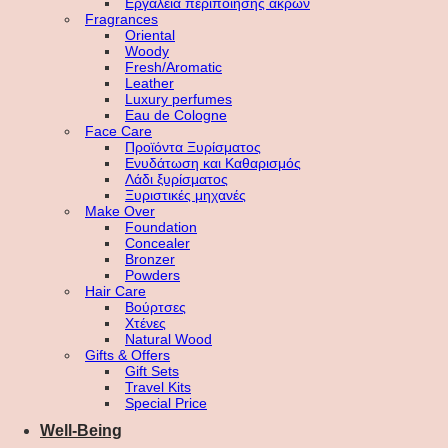
Εργαλεία περιποίησης άκρων
Fragrances
Oriental
Woody
Fresh/Aromatic
Leather
Luxury perfumes
Eau de Cologne
Face Care
Προϊόντα Ξυρίσματος
Ενυδάτωση και Καθαρισμός
Λάδι ξυρίσματος
Ξυριστικές μηχανές
Make Over
Foundation
Concealer
Bronzer
Powders
Hair Care
Βούρτσες
Χτένες
Natural Wood
Gifts & Offers
Gift Sets
Travel Kits
Special Price
Well-Being