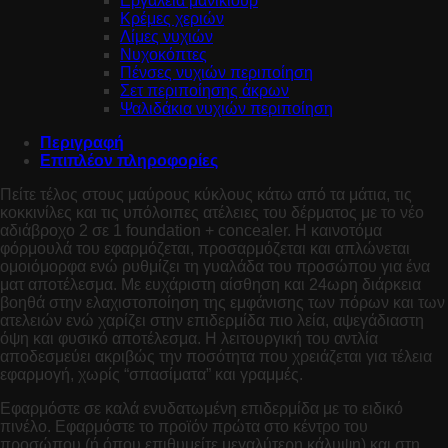
Εργαλεία μανικιούρ
Κρέμες χεριών
Λίμες νυχιών
Νυχοκόπτες
Πένσες νυχιών περιποίηση
Σετ περιποίησης άκρων
Ψαλιδάκια νυχιών περιποίηση
Περιγραφή
Επιπλέον πληροφορίες
Πείτε τέλος στους μαύρους κύκλους κάτω από τα μάτια, τις
κοκκινίλες και τις υπόλοιπες ατέλειες του δέρματος με το νέο
αδιάβροχο 2 σε 1 foundation + concealer. Η καινοτόμα
φόρμουλά του εφαρμόζεται, προσαρμόζεται και απλώνεται
ομοιόμορφα ενώ ρυθμίζει τη γυαλάδα του προσώπου για ένα
ματ αποτέλεσμα. Με ευχάριστη αίσθηση και 24ωρη διάρκεια
βοηθά στην ελαχιστοποίηση της εμφάνισης των πόρων και των
ατελειών ενώ χαρίζει στην επιδερμίδα πιο λεία, αψεγάδιαστη
όψη και φυσικό αποτέλεσμα. Η λειτουργική του αντλία
αποδεσμεύει ακριβώς την ποσότητα που χρειάζεται για τέλεια
εφαρμογή, χωρίς “σπασίματα” και γραμμές.
Εφαρμόστε σε καλά ενυδατωμένη επιδερμίδα με το ειδικό
πινέλο. Εφαρμόστε το προϊόν πρώτα στο κέντρο του
προσώπου (ή όπου επιθυμείτε μεγαλύτερη κάλυψη) και στη