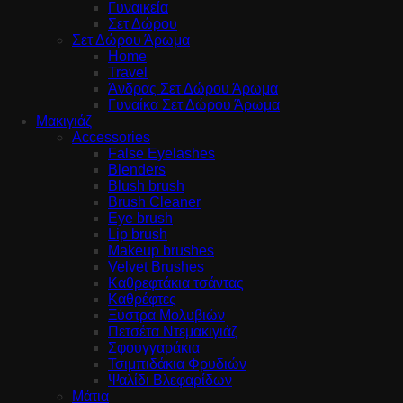
Γυναικεία
Σετ Δώρου
Σετ Δώρου Άρωμα
Home
Travel
Άνδρας Σετ Δώρου Άρωμα
Γυναίκα Σετ Δώρου Άρωμα
Μακιγιάζ
Accessories
False Eyelashes
Blenders
Blush brush
Brush Cleaner
Eye brush
Lip brush
Makeup brushes
Velvet Brushes
Καθρεφτάκια τσάντας
Καθρέφτες
Ξύστρα Μολυβιών
Πετσέτα Ντεμακιγιάζ
Σφουγγαράκια
Τσιμπιδάκια Φρυδιών
Ψαλίδι Βλεφαρίδων
Μάτια