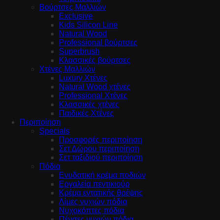
Βούρτσες Μαλλιών
Exclusive
Kids Silicon Line
Natural Wood
Professional βούρτσες
Superbrush
Κλασσικές βούρτσες
Χτένες Μαλλιών
Luxury Χτένες
Natural Wood χτένες
Professional Χτένες
Κλασσικές χτένες
Παιδικές Χτένες
Περιποίηση
Specials
Προσφορές περιποίηση
Σετ Δώρου περιποίηση
Σετ ταξιδιού περιποίηση
Πόδια
Ενυδατική κρέμα ποδιών
Εργαλεία πεντικιούρ
Κρέμα εντατικής θρέψης
Λίμες νυχιών πόδια
Νυχοκόπτες πόδια
Πένσες νυχιών πόδια