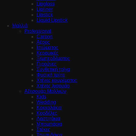
Lipgloss
Lipliner
Lipstick
Liquid Lipstick
Μαλλιά
Professional
Carbon
Αέρος
Ισιώματος
Κεραμικές
Ξεμπερδέματος
Πιρούνες
Συνθετική τρίχα
Φυσική τρίχα
Χτένες κουρέματος
Χτένες λισουάρ
Αξεσουάρ Μαλλιών
Kids
Wedding
Κοκκαλάκια
Κορδέλες
Λαστιχάκια
Μπομπάρια
Στέκες
Τσιμπιδάκια