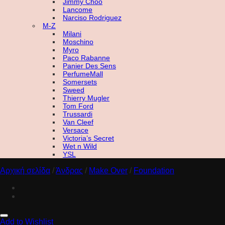
Jimmy Choo
Lancome
Narciso Rodriguez
M-Z
Milani
Moschino
Myro
Paco Rabanne
Panier Des Sens
PerfumeMall
Somersets
Sweed
Thierry Mugler
Tom Ford
Trussardi
Van Cleef
Versace
Victoria’s Secret
Wet n Wild
YSL
Αρχική σελίδα
/
Άνδρας
/
Make Over
/
Foundation
Add to Wishlist