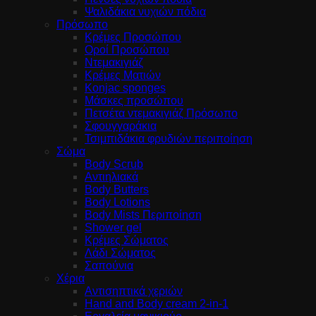
Ψαλιδάκια νυχιών πόδια
Πρόσωπο
Κρέμες Προσώπου
Οροί Προσώπου
Ντεμακιγιάζ
Κρέμες Ματιών
Konjac sponges
Μάσκες προσώπου
Πετσέτα ντεμακιγιάζ Πρόσωπο
Σφουγγαράκια
Τσιμπιδάκια φρυδιών περιποίηση
Σώμα
Body Scrub
Αντιηλιακά
Body Butters
Body Lotions
Body Mists Περιποίηση
Shower gel
Κρέμες Σώματος
Λάδι Σώματος
Σαπούνια
Χέρια
Αντισηπτικά χεριών
Hand and Body cream 2-in-1