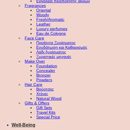
Εργαλεία περιποίησης άκρων
Fragrances
Oriental
Woody
Fresh/Aromatic
Leather
Luxury perfumes
Eau de Cologne
Face Care
Προϊόντα Ξυρίσματος
Ενυδάτωση και Καθαρισμός
Λάδι ξυρίσματος
Ξυριστικές μηχανές
Make Over
Foundation
Concealer
Bronzer
Powders
Hair Care
Βούρτσες
Χτένες
Natural Wood
Gifts & Offers
Gift Sets
Travel Kits
Special Price
Well-Being