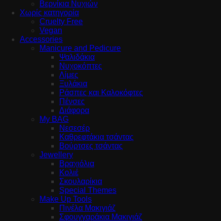
Βερνίκια Νυχιών
Χωρίς κατηγορία
Cruelty Free
Vegan
Accessories
Manicure and Pedicure
Ψαλιδάκια
Νυχοκόπτες
Λίμες
Ξυλάκια
Ράσπες και Καλοκόφτες
Πένσες
Διάφορα
My BAG
Νεσεσέρ
Καθρεφτάκια τσάντας
Βούρτσες τσάντας
Jewellery
Βραχιόλια
Κολιέ
Σκουλαρίκια
Special Themes
Make Up Tools
Πινέλα Μακιγιάζ
Σφουγγαράκια Μακιγιάζ