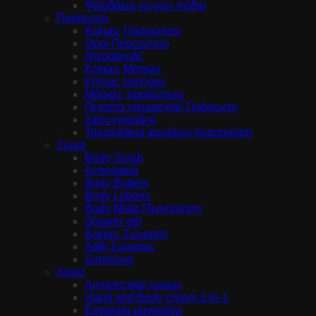
Ψαλιδάκια νυχιών πόδια
Πρόσωπο
Κρέμες Προσώπου
Οροί Προσώπου
Ντεμακιγιάζ
Κρέμες Ματιών
Konjac sponges
Μάσκες προσώπου
Πετσέτα ντεμακιγιάζ Πρόσωπο
Σφουγγαράκια
Τσιμπιδάκια φρυδιών περιποίηση
Σώμα
Body Scrub
Αντιηλιακά
Body Butters
Body Lotions
Body Mists Περιποίηση
Shower gel
Κρέμες Σώματος
Λάδι Σώματος
Σαπούνια
Χέρια
Αντισηπτικά χεριών
Hand and Body cream 2-in-1
Εργαλεία μανικιούρ