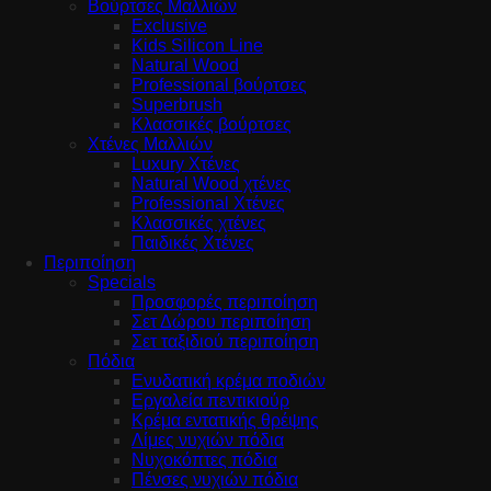
Βούρτσες Μαλλιών
Exclusive
Kids Silicon Line
Natural Wood
Professional βούρτσες
Superbrush
Κλασσικές βούρτσες
Χτένες Μαλλιών
Luxury Χτένες
Natural Wood χτένες
Professional Χτένες
Κλασσικές χτένες
Παιδικές Χτένες
Περιποίηση
Specials
Προσφορές περιποίηση
Σετ Δώρου περιποίηση
Σετ ταξιδιού περιποίηση
Πόδια
Ενυδατική κρέμα ποδιών
Εργαλεία πεντικιούρ
Κρέμα εντατικής θρέψης
Λίμες νυχιών πόδια
Νυχοκόπτες πόδια
Πένσες νυχιών πόδια