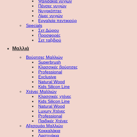
Ψαλιδάκια νυχιών
Πένσες νυχιών
Νυχοκόπτες
Λίμες νυχιών
Εργαλεία πεντικιούρ
Specials
Σετ Δώρου
Προσφορές
Σετ ταξιδιού
Μαλλιά
Βούρτσες Μαλλιών
Superbrush
Κλασσικές βούρτσες
Professional
Exclusive
Natural Wood
Kids Silicon Line
Χτένες Μαλλιών
Κλασσικές χτένες
Kids Silicon Line
Natural Wood
Luxury Χτένες
Professional
Παιδικές Χτένες
Αξεσουάρ Μαλλιών
Κοκκαλάκια
Λαστιχάκια