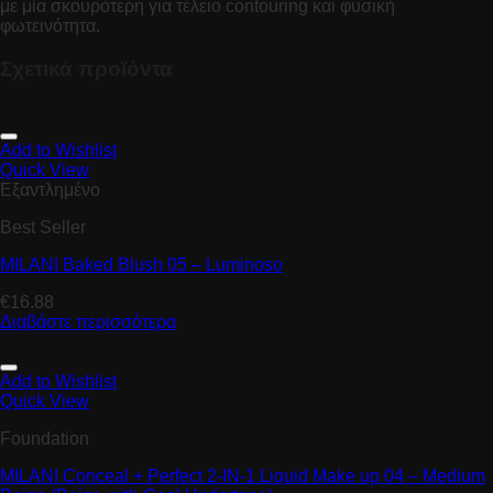
με μία σκουρότερη για τέλειο contouring και φυσική
φωτεινότητα.
Σχετικά προϊόντα
Add to Wishlist
Quick View
Εξαντλημένο
Best Seller
MILANI Baked Blush 05 – Luminoso
€
16.88
Διαβάστε περισσότερα
Add to Wishlist
Quick View
Foundation
MILANI Conceal + Perfect 2-IN-1 Liquid Make up 04 – Medium