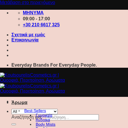
Μετάβαση στο περιεχόμενο
ΜΗΝΥΜΑ
09:00 - 17:00
+30 210 6617 325
Σχετικά με εμάς
Επικοινωνία
Everyday Brands For Everyday People.
Άρωμα
Best-Sellers
Γυναικεία
Αναζήτηση για:
Ανδρικά
Body Mists