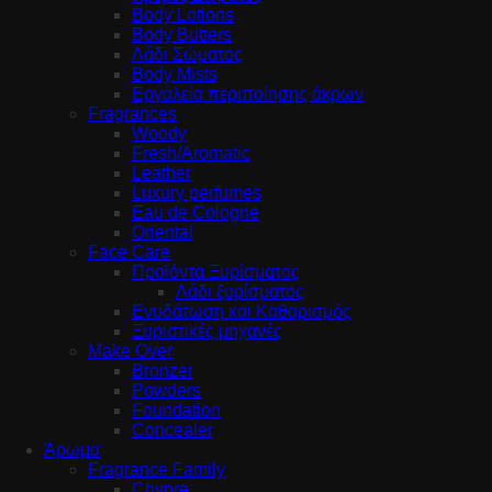
Body Lotions
Body Butters
Λάδι Σώματος
Body Mists
Εργαλεία περιποίησης άκρων
Fragrances
Woody
Fresh/Aromatic
Leather
Luxury perfumes
Eau de Cologne
Oriental
Face Care
Προϊόντα Ξυρίσματος
Λάδι ξυρίσματος
Ενυδάτωση και Καθαρισμός
Ξυριστικές μηχανές
Make Over
Bronzer
Powders
Foundation
Concealer
Άρωμα
Fragrance Family
Chypre