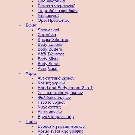
Σφουγγαράκια
Πετσέτα ντεμακιγιάζ
Τσιμπιδάκια φρυδιών
Ντεμακιγιάζ
Οροί Προσώπου
Σώμα
Shower gel
Σαπούνια
Κρέμες Σώματος
Body Lotions
Body Butters
Λάδι Σώματος
Body Mists
Body Scrub
Αντιηλιακά
Χέρια
Αντισηπτικά χεριών
Κρέμες χεριών
Hand and Body cream 2-in-1
Σετ περιποίησης άκρων
Ψαλιδάκια νυχιών
Πένσες νυχιών
Νυχοκόπτες
Λίμες νυχιών
Εργαλεία μανικιούρ
Πόδια
Ενυδατική κρέμα ποδιών
Κρέμα εντατικής θρέψης