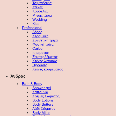
Τσιμπιδάκια
Στέκες
Κορδέλες
Μπομπάρια
Wedding
Kids
Professional
Αέρος
Κεραμικές
Συνθετική τρίχα
Φυσική τρίχα
Carbon
Ισιώματος
Ξεμπερδέματος
Χτένες λισουάρ
Πιρούνες
Χτένες κουρέματος
Άνδρας
Bath & Body
Shower gel
Σαπούνια
Κρέμες Σώματος
Body Lotions
Body Butters
Λάδι Σώματος
Body Mists