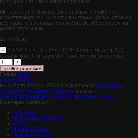
αδιάβροχο 2 σε 1 foundation + concealer.
Με ευχάριστη αίσθηση και 24ωρη διάρκεια βοηθά στην
ελαχιστοποίηση της εμφάνισης των πόρων και των ατελειών
ενώ χαρίζει στην επιδερμίδα πιο λεία, αψεγάδιαστη όψη και
φυσικό αποτέλεσμα.
Σε απόθεμα
MILANI Conceal + Perfect 2-IN-1 Liquid Make up 01A -
Creamy Nude (Fair-Light with Cool Undertone) ποσότητα
Προσθήκη στο καλάθι
Εταιρία:
Milani
Add to Wishlist
Κωδικός προϊόντος:
MPCF-01A
Κατηγορίες:
Best Seller
,
Concealer
,
Foundation
,
Πρόσωπο
Ετικέτες:
concealandfoundation
,
concealer
,
foundation
,
milani
Κατηγορίες προϊόντων
Best Seller
Tik Tok Made Me Buy It
Vegan
Influencer Faves
Περιποίηση Άκρων