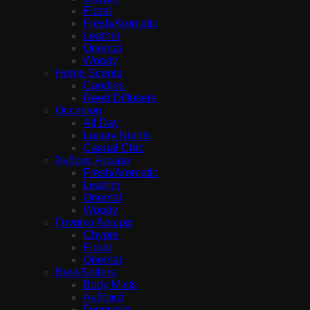
Floral
Fresh/Aromatic
Leather
Oriental
Woody
Home Scents
Candles
Reed Diffusers
Occasion
All Day
Luxury Nights
Casual Chic
Άνδρας Άρωμα
Fresh/Aromatic
Leather
Oriental
Woody
Γυναίκα Άρωμα
Chypre
Floral
Oriental
Best-Sellers
Body Mists
Ανδρικά
Γυναικεία