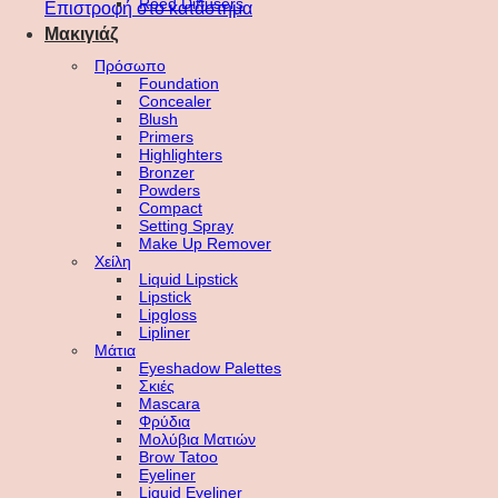
Reed Diffusers
Επιστροφή στο κατάστημα
Μακιγιάζ
Πρόσωπο
Foundation
Concealer
Blush
Primers
Highlighters
Bronzer
Powders
Compact
Setting Spray
Make Up Remover
Χείλη
Liquid Lipstick
Lipstick
Lipgloss
Lipliner
Μάτια
Eyeshadow Palettes
Σκιές
Mascara
Φρύδια
Μολύβια Ματιών
Brow Tatoo
Eyeliner
Liquid Eyeliner