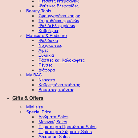
Πετσέτες Ντεμακιγιάζ
Ψεύτικες Βλεφαρίδες
Beauty Tools
Σφουγγαράκια konjac
Τσιμπιδάκια φρυδιών
Ψαλίδι βλεφαρίδων
Καθρέφτες
Manicure & Pedicure
Ψαλιδάκια
Νυχοκόπτες
Λίμες
Ξυλάκια
Ράσπες και Καλοκόφτες
Πένσες
Διάφορα
My BAG
Νεσεσέρ
Καθρεφτάκια τσάντας
Βούρτσες τσάντας
Gifts & Offers
Mini size
Special Price
Αρώματα Sales
Μακιγιάζ Sales
Περιποίηση Προσώπου Sales
Περιποίηση Σώματος Sales
Αξεσουάρ Sales