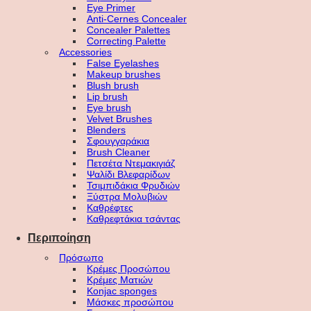
Eye Primer
Anti-Cernes Concealer
Concealer Palettes
Correcting Palette
Accessories
False Eyelashes
Makeup brushes
Blush brush
Lip brush
Eye brush
Velvet Brushes
Blenders
Σφουγγαράκια
Brush Cleaner
Πετσέτα Ντεμακιγιάζ
Ψαλίδι Βλεφαρίδων
Τσιμπιδάκια Φρυδιών
Ξύστρα Μολυβιών
Καθρέφτες
Καθρεφτάκια τσάντας
Περιποίηση
Πρόσωπο
Κρέμες Προσώπου
Κρέμες Ματιών
Konjac sponges
Μάσκες προσώπου