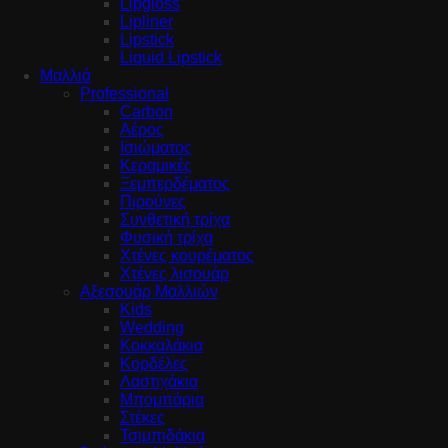
Lipgloss
Lipliner
Lipstick
Liquid Lipstick
Μαλλιά
Professional
Carbon
Αέρος
Ισιώματος
Κεραμικές
Ξεμπερδέματος
Πιρούνες
Συνθετική τρίχα
Φυσική τρίχα
Χτένες κουρέματος
Χτένες λισουάρ
Αξεσουάρ Μαλλιών
Kids
Wedding
Κοκκαλάκια
Κορδέλες
Λαστιχάκια
Μπομπάρια
Στέκες
Τσιμπιδάκια