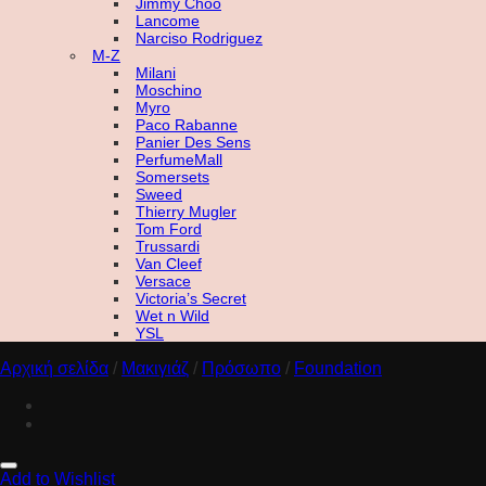
Jimmy Choo
Lancome
Narciso Rodriguez
M-Z
Milani
Moschino
Myro
Paco Rabanne
Panier Des Sens
PerfumeMall
Somersets
Sweed
Thierry Mugler
Tom Ford
Trussardi
Van Cleef
Versace
Victoria’s Secret
Wet n Wild
YSL
Αρχική σελίδα
/
Μακιγιάζ
/
Πρόσωπο
/
Foundation
Add to Wishlist