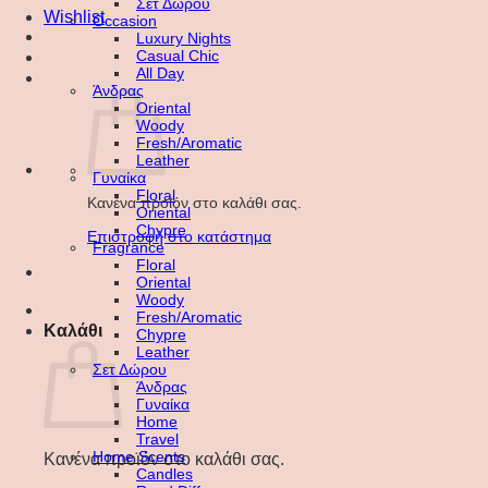
Σετ Δώρου
Wishlist
Occasion
Luxury Nights
Casual Chic
All Day
Άνδρας
Oriental
Woody
Fresh/Aromatic
Leather
Γυναίκα
Floral
Κανένα προϊόν στο καλάθι σας.
Oriental
Chypre
Επιστροφή στο κατάστημα
Fragrance
Floral
Oriental
Woody
Fresh/Aromatic
Καλάθι
Chypre
Leather
Σετ Δώρου
Άνδρας
Γυναίκα
Home
Travel
Home Scents
Κανένα προϊόν στο καλάθι σας.
Candles