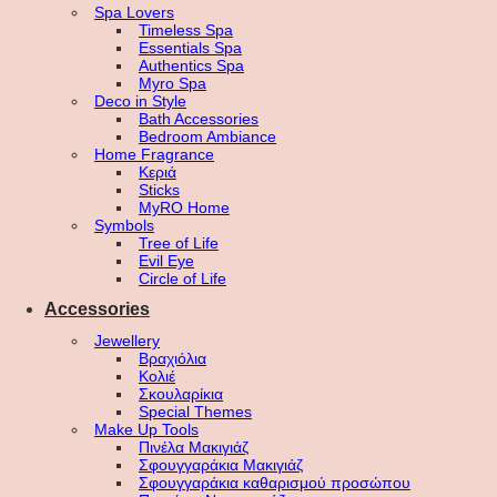
Spa Lovers
Timeless Spa
Essentials Spa
Authentics Spa
Myro Spa
Deco in Style
Bath Accessories
Bedroom Ambiance
Home Fragrance
Κεριά
Sticks
MyRO Home
Symbols
Tree of Life
Evil Eye
Circle of Life
Accessories
Jewellery
Βραχιόλια
Κολιέ
Σκουλαρίκια
Special Themes
Make Up Tools
Πινέλα Μακιγιάζ
Σφουγγαράκια Μακιγιάζ
Σφουγγαράκια καθαρισμού προσώπου