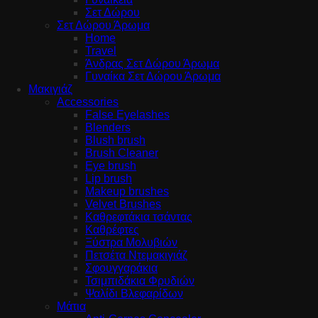
Σετ Δώρου
Σετ Δώρου Άρωμα
Home
Travel
Άνδρας Σετ Δώρου Άρωμα
Γυναίκα Σετ Δώρου Άρωμα
Μακιγιάζ
Accessories
False Eyelashes
Blenders
Blush brush
Brush Cleaner
Eye brush
Lip brush
Makeup brushes
Velvet Brushes
Καθρεφτάκια τσάντας
Καθρέφτες
Ξύστρα Μολυβιών
Πετσέτα Ντεμακιγιάζ
Σφουγγαράκια
Τσιμπιδάκια Φρυδιών
Ψαλίδι Βλεφαρίδων
Μάτια