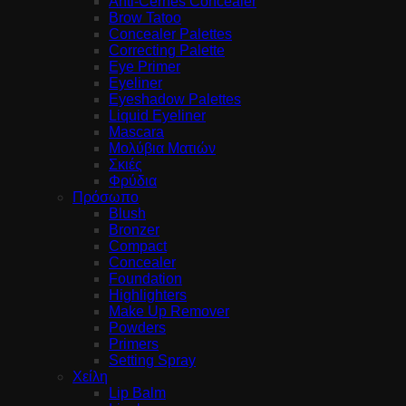
Anti-Cernes Concealer
Brow Tatoo
Concealer Palettes
Correcting Palette
Eye Primer
Eyeliner
Eyeshadow Palettes
Liquid Eyeliner
Mascara
Μολύβια Ματιών
Σκιές
Φρύδια
Πρόσωπο
Blush
Bronzer
Compact
Concealer
Foundation
Highlighters
Make Up Remover
Powders
Primers
Setting Spray
Χείλη
Lip Balm