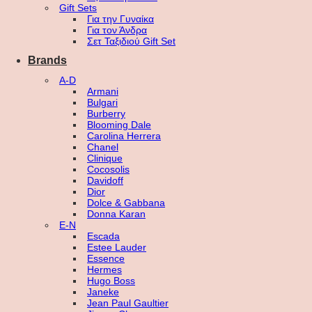
Gift Sets
Για την Γυναίκα
Για τον Άνδρα
Σετ Ταξιδιού Gift Set
Brands
A-D
Armani
Bulgari
Burberry
Blooming Dale
Carolina Herrera
Chanel
Clinique
Cocosolis
Davidoff
Dior
Dolce & Gabbana
Donna Karan
E-N
Escada
Estee Lauder
Essence
Hermes
Hugo Boss
Janeke
Jean Paul Gaultier