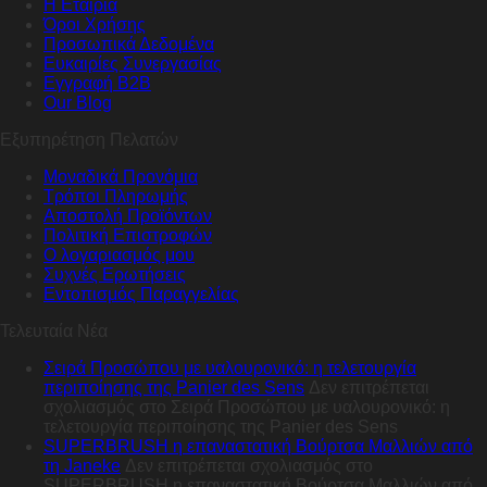
Η Εταιρία
Όροι Χρήσης
Προσωπικά Δεδομένα
Ευκαιρίες Συνεργασίας
Εγγραφή B2B
Our Blog
Εξυπηρέτηση Πελατών
Μοναδικά Προνόμια
Τρόποι Πληρωμής
Αποστολή Προϊόντων
Πολιτική Επιστροφών
Ο λογαριασμός μου
Συχνές Ερωτήσεις
Εντοπισμός Παραγγελίας
Τελευταία Νέα
Σειρά Προσώπου με υαλουρονικό: η τελετουργία
περιποίησης της Panier des Sens
Δεν επιτρέπεται
σχολιασμός
στο Σειρά Προσώπου με υαλουρονικό: η
τελετουργία περιποίησης της Panier des Sens
SUPERBRUSH η επαναστατική Βούρτσα Μαλλιών από
τη Janeke
Δεν επιτρέπεται σχολιασμός
στο
SUPERBRUSH η επαναστατική Βούρτσα Μαλλιών από