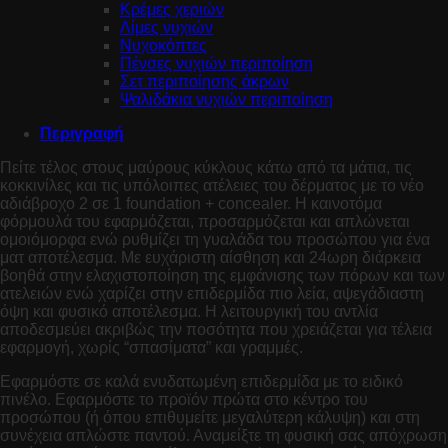
Κρέμες χεριών
Λίμες νυχιών
Νυχοκόπτες
Πένσες νυχιών περιποίηση
Σετ περιποίησης άκρων
Ψαλιδάκια νυχιών περιποίηση
Περιγραφή
Πείτε τέλος στους μαύρους κύκλους κάτω από τα μάτια, τις
κοκκινίλες και τις υπόλοιπες ατέλειες του δέρματος με το νέο
αδιάβροχο 2 σε 1 foundation + concealer. Η καινοτόμα
φόρμουλά του εφαρμόζεται, προσαρμόζεται και απλώνεται
ομοιόμορφα ενώ ρυθμίζει τη γυαλάδα του προσώπου για ένα
ματ αποτέλεσμα. Με ευχάριστη αίσθηση και 24ωρη διάρκεια
βοηθά στην ελαχιστοποίηση της εμφάνισης των πόρων και των
ατελειών ενώ χαρίζει στην επιδερμίδα πιο λεία, αψεγάδιαστη
όψη και φυσικό αποτέλεσμα. Η λειτουργική του αντλία
αποδεσμεύει ακριβώς την ποσότητα που χρειάζεται για τέλεια
εφαρμογή, χωρίς “σπασίματα” και γραμμές.
Εφαρμόστε σε καλά ενυδατωμένη επιδερμίδα με το ειδικό
πινέλο. Εφαρμόστε το προϊόν πρώτα στο κέντρο του
προσώπου (ή όπου επιθυμείτε μεγαλύτερη κάλυψη) και στη
συνέχεια απλώστε παντού. Αναμείξτε τη φυσική σας απόχρωση