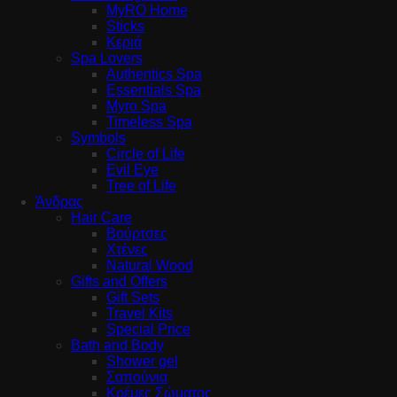
MyRO Home
Sticks
Κεριά
Spa Lovers
Authentics Spa
Essentials Spa
Myro Spa
Timeless Spa
Symbols
Circle of Life
Evil Eye
Tree of Life
Άνδρας
Hair Care
Βούρτσες
Χτένες
Natural Wood
Gifts and Offers
Gift Sets
Travel Kits
Special Price
Bath and Body
Shower gel
Σαπούνια
Κρέμες Σώματος