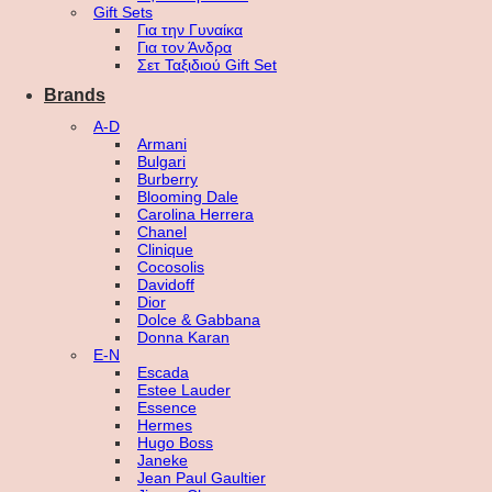
Gift Sets
Για την Γυναίκα
Για τον Άνδρα
Σετ Ταξιδιού Gift Set
Brands
A-D
Armani
Bulgari
Burberry
Blooming Dale
Carolina Herrera
Chanel
Clinique
Cocosolis
Davidoff
Dior
Dolce & Gabbana
Donna Karan
E-N
Escada
Estee Lauder
Essence
Hermes
Hugo Boss
Janeke
Jean Paul Gaultier