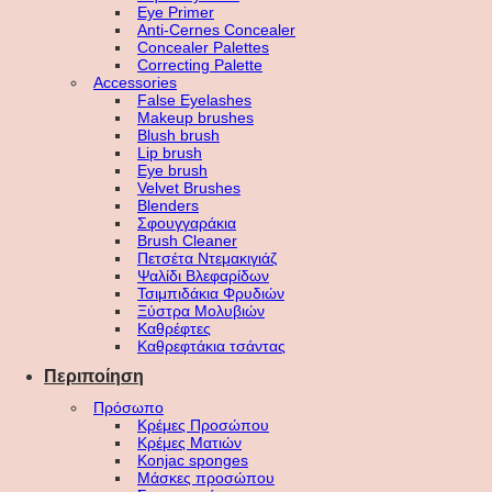
Eye Primer
Anti-Cernes Concealer
Concealer Palettes
Correcting Palette
Accessories
False Eyelashes
Makeup brushes
Blush brush
Lip brush
Eye brush
Velvet Brushes
Blenders
Σφουγγαράκια
Brush Cleaner
Πετσέτα Ντεμακιγιάζ
Ψαλίδι Βλεφαρίδων
Τσιμπιδάκια Φρυδιών
Ξύστρα Μολυβιών
Καθρέφτες
Καθρεφτάκια τσάντας
Περιποίηση
Πρόσωπο
Κρέμες Προσώπου
Κρέμες Ματιών
Konjac sponges
Μάσκες προσώπου