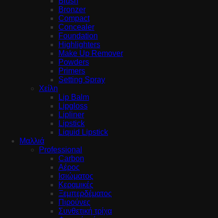
Blush
Bronzer
Compact
Concealer
Foundation
Highlighters
Make Up Remover
Powders
Primers
Setting Spray
Χείλη
Lip Balm
Lipgloss
Lipliner
Lipstick
Liquid Lipstick
Μαλλιά
Professional
Carbon
Αέρος
Ισιώματος
Κεραμικές
Ξεμπερδέματος
Πιρούνες
Συνθετική τρίχα