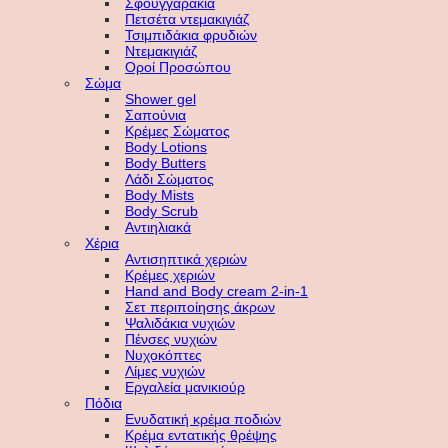
Σφουγγαράκια
Πετσέτα ντεμακιγιάζ
Τσιμπιδάκια φρυδιών
Ντεμακιγιάζ
Οροί Προσώπου
Σώμα
Shower gel
Σαπούνια
Κρέμες Σώματος
Body Lotions
Body Butters
Λάδι Σώματος
Body Mists
Body Scrub
Αντιηλιακά
Χέρια
Αντισηπτικά χεριών
Κρέμες χεριών
Hand and Body cream 2-in-1
Σετ περιποίησης άκρων
Ψαλιδάκια νυχιών
Πένσες νυχιών
Νυχοκόπτες
Λίμες νυχιών
Εργαλεία μανικιούρ
Πόδια
Ενυδατική κρέμα ποδιών
Κρέμα εντατικής θρέψης