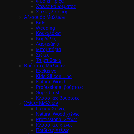
Φυσική τρίχα
Χτένες κουρέματος
Χτένες λισουάρ
Αξεσουάρ Μαλλιών
Kids
Wedding
Κοκκαλάκια
Κορδέλες
Λαστιχάκια
Μπομπάρια
Στέκες
Τσιμπιδάκια
Βούρτσες Μαλλιών
Exclusive
Kids Silicon Line
Natural Wood
Professional βούρτσες
Superbrush
Κλασσικές βούρτσες
Χτένες Μαλλιών
Luxury Χτένες
Natural Wood χτένες
Professional Χτένες
Κλασσικές χτένες
Παιδικές Χτένες