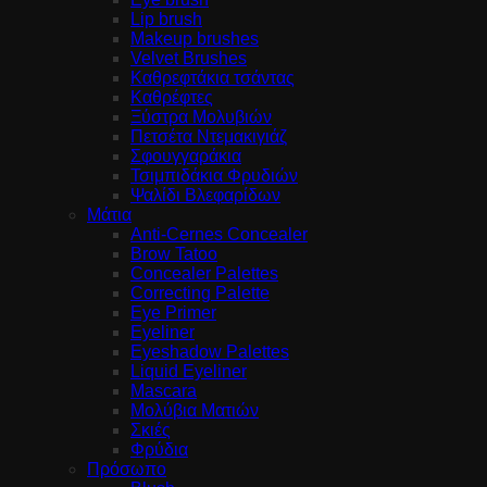
Lip brush
Makeup brushes
Velvet Brushes
Καθρεφτάκια τσάντας
Καθρέφτες
Ξύστρα Μολυβιών
Πετσέτα Ντεμακιγιάζ
Σφουγγαράκια
Τσιμπιδάκια Φρυδιών
Ψαλίδι Βλεφαρίδων
Μάτια
Anti-Cernes Concealer
Brow Tatoo
Concealer Palettes
Correcting Palette
Eye Primer
Eyeliner
Eyeshadow Palettes
Liquid Eyeliner
Mascara
Μολύβια Ματιών
Σκιές
Φρύδια
Πρόσωπο