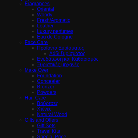
Fragrances
Oriental
Woody
Fresh/Aromatic
Leather
Luxury perfumes
Eau de Cologne
Face Care
Προϊόντα Ξυρίσματος
Λάδι ξυρίσματος
Ενυδάτωση και Καθαρισμός
Ξυριστικές μηχανές
Make Over
Foundation
Concealer
Bronzer
Powders
Hair Care
Βούρτσες
Χτένες
Natural Wood
Gifts and Offers
Gift Sets
Travel Kits
Special Price