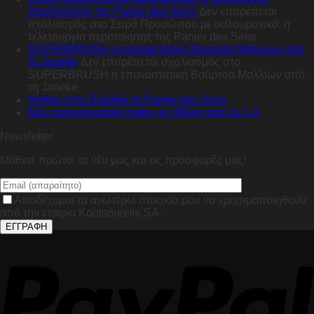
περιποίησης της Panier des Sens
Δεν επιτρέπεται
σχολιασμός
στο Σειρά Προσώπου με υαλουρονικό: η
τελετουργία περιποίησης της Panier des Sens
SUPERBRUSH η επαναστατική Βούρτσα Μαλλιών από
τη Janeke
Δεν επιτρέπεται σχολιασμός
στο
SUPERBRUSH η επαναστατική Βούρτσα Μαλλιών από
τη Janeke
Ήρθαν στην Ελλάδα τα Panier des Sens
Nέο επαγγελματικό make up, Milani από το L.A.
Newsletter
Μάθετε πρώτοι τα νέα μας και τις προσφορές μας!
Αποδέχομαι τα ανωτέρω στοιχεία μου να χρησιμοποιηθούν
από την εταιρία Koutsourelis SA.