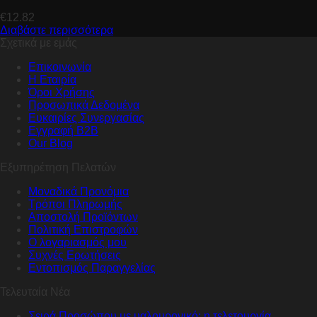
€
12.82
Διαβάστε περισσότερα
Σχετικά με εμάς
Επικοινωνία
Η Εταιρία
Όροι Χρήσης
Προσωπικά Δεδομένα
Ευκαιρίες Συνεργασίας
Εγγραφή B2B
Our Blog
Εξυπηρέτηση Πελατών
Μοναδικά Προνόμια
Τρόποι Πληρωμής
Αποστολή Προϊόντων
Πολιτική Επιστροφών
Ο λογαριασμός μου
Συχνές Ερωτήσεις
Εντοπισμός Παραγγελίας
Τελευταία Νέα
Σειρά Προσώπου με υαλουρονικό: η τελετουργία