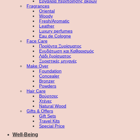
Εργαλεία περιποίησης άκρων
Fragrances
Oriental
Woody
Fresh/Aromatic
Leather
Luxury perfumes
Eau de Cologne
Face Care
Προϊόντα Ξυρίσματος
Ενυδάτωση και Καθαρισμός
Λάδι ξυρίσματος
Ξυριστικές μηχανές
Make Over
Foundation
Concealer
Bronzer
Powders
Hair Care
Βούρτσες
Χτένες
Natural Wood
Gifts & Offers
Gift Sets
Travel Kits
Special Price
Well-Being