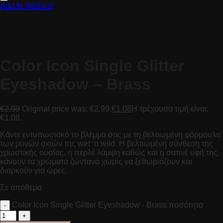
Add to Wishlist
Color Icon Single Glitter
Eyeshadow – Brass
€
2.99
Original price was: €2.99.
€
1.08
Η τρέχουσα τιμή είναι:
€1.08.
Κάντε εντυπωσιακό το βλέμμα σας με τη βελτιωμένη φόρμουλα
των μονών σκιών της wet ‘n wild. Η βελτιωμένη σύνθεση της
χρωστικής ουσίας, η περλέ λάμψη καθώς και η σατινέ υφή της,
κάνουν τα χρώματα ζωντανά χωρίς να ξεθωριάζουν και
διαρκούν για ώρες.
Σε απόθεμα
Color Icon Single Glitter Eyeshadow - Brass ποσότητα