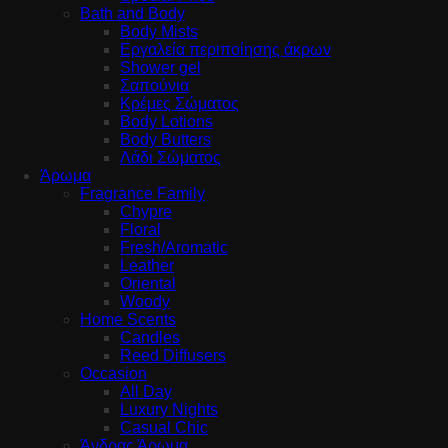
Bath and Body
Body Mists
Εργαλεία περιποίησης άκρων
Shower gel
Σαπούνια
Κρέμες Σώματος
Body Lotions
Body Butters
Λάδι Σώματος
Άρωμα
Fragrance Family
Chypre
Floral
Fresh/Aromatic
Leather
Oriental
Woody
Home Scents
Candles
Reed Diffusers
Occasion
All Day
Luxury Nights
Casual Chic
Άνδρας Άρωμα