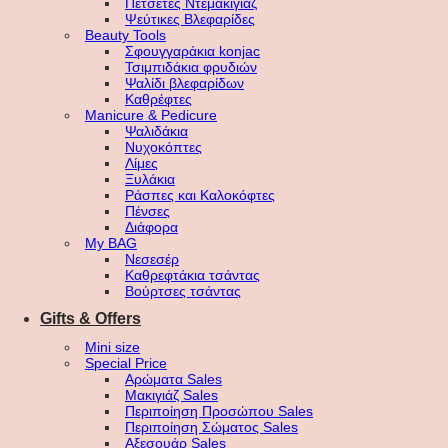
Πετσέτες Ντεμακιγιάζ
Ψεύτικες Βλεφαρίδες
Beauty Tools
Σφουγγαράκια konjac
Τσιμπιδάκια φρυδιών
Ψαλίδι βλεφαρίδων
Καθρέφτες
Manicure & Pedicure
Ψαλιδάκια
Νυχοκόπτες
Λίμες
Ξυλάκια
Ράσπες και Καλοκόφτες
Πένσες
Διάφορα
My BAG
Νεσεσέρ
Καθρεφτάκια τσάντας
Βούρτσες τσάντας
Gifts & Offers
Mini size
Special Price
Αρώματα Sales
Μακιγιάζ Sales
Περιποίηση Προσώπου Sales
Περιποίηση Σώματος Sales
Αξεσουάρ Sales