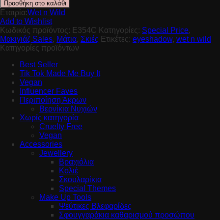
Προσθήκη στο καλάθι
Εταιρία:
Wet n Wild
Add to Wishlist
Κωδικός προϊόντος:
E354C
Κατηγορίες:
Special Price
,
Μακιγιάζ Sales
,
Μάτια
,
Σκιές
Ετικέτες:
eyeshadow
,
wet n wild
Κατηγορίες προϊόντων
Best Seller
Tik Tok Made Me Buy It
Vegan
Influencer Faves
Περιποίηση Άκρων
Βερνίκια Νυχιών
Χωρίς κατηγορία
Cruelty Free
Vegan
Accessories
Jewellery
Βραχιόλια
Κολιέ
Σκουλαρίκια
Special Themes
Make Up Tools
Ψεύτικες Βλεφαρίδες
Σφουγγαράκια καθαρισμού προσώπου