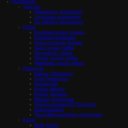
Περιποίηση
Specials
Προσφορές περιποίηση
Σετ Δώρου περιποίηση
Σετ ταξιδιού περιποίηση
Πόδια
Ενυδατική κρέμα ποδιών
Εργαλεία πεντικιούρ
Κρέμα εντατικής θρέψης
Λίμες νυχιών πόδια
Νυχοκόπτες πόδια
Πένσες νυχιών πόδια
Ψαλιδάκια νυχιών πόδια
Πρόσωπο
Κρέμες Προσώπου
Οροί Προσώπου
Ντεμακιγιάζ
Κρέμες Ματιών
Konjac sponges
Μάσκες προσώπου
Πετσέτα ντεμακιγιάζ Πρόσωπο
Σφουγγαράκια
Τσιμπιδάκια φρυδιών περιποίηση
Σώμα
Body Scrub