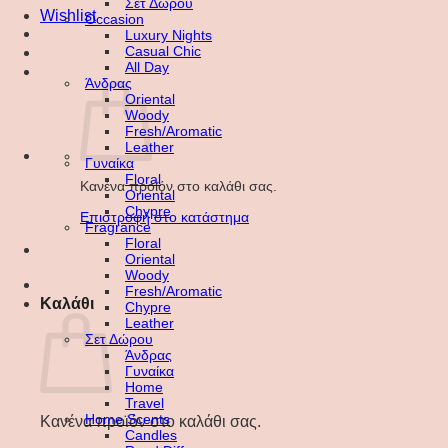
Σετ Δώρου
Wishlist
Occasion
Luxury Nights
Casual Chic
All Day
Άνδρας
Oriental
Woody
Fresh/Aromatic
Leather
Γυναίκα
Floral
Κανένα προϊόν στο καλάθι σας.
Oriental
Chypre
Επιστροφή στο κατάστημα
Fragrance
Floral
Oriental
Woody
Fresh/Aromatic
Καλάθι
Chypre
Leather
Σετ Δώρου
Άνδρας
Γυναίκα
Home
Travel
Home Scents
Κανένα προϊόν στο καλάθι σας.
Candles