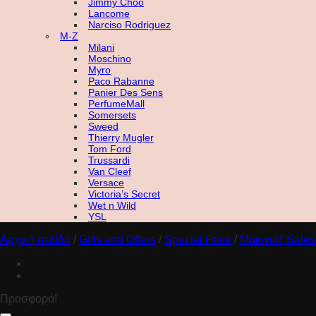
Jimmy Choo
Lancome
Narciso Rodriguez
M-Z
Milani
Moschino
Myro
Paco Rabanne
Panier Des Sens
PerfumeMall
Somersets
Sweed
Thierry Mugler
Tom Ford
Trussardi
Van Cleef
Versace
Victoria’s Secret
Wet n Wild
YSL
Αρχική σελίδα
/
Gifts and Offers
/
Special Price
/
Μακιγιάζ Sales
Προσφορά!