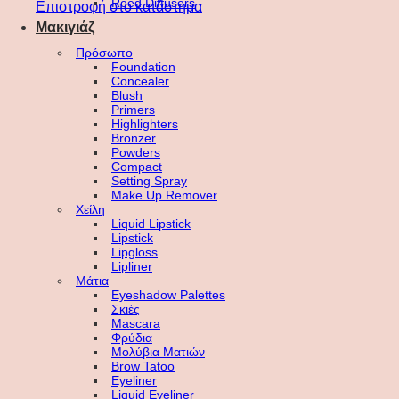
Reed Diffusers
Επιστροφή στο κατάστημα
Μακιγιάζ
Πρόσωπο
Foundation
Concealer
Blush
Primers
Highlighters
Bronzer
Powders
Compact
Setting Spray
Make Up Remover
Χείλη
Liquid Lipstick
Lipstick
Lipgloss
Lipliner
Μάτια
Eyeshadow Palettes
Σκιές
Mascara
Φρύδια
Μολύβια Ματιών
Brow Tatoo
Eyeliner
Liquid Eyeliner