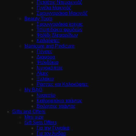
Πετσέτες Ντεμακιγιάζ
Πινέλα Μακιγιάζ
Σφουγγαράκια Μακιγιάζ
Beauty Tools
Σφουγγαράκια konjac
Τσιμπιδάκια φρυδιών
Ψαλίδι βλεφαρίδων
Καθρέφτες
Manicure and Pedicure
Πένσες
Διάφορα
Ψαλιδάκια
Νυχοκόπτες
Λίμες
Ξυλάκια
Ράσπες και Καλοκόφτες
My BAG
Νεσεσέρ
Καθρεφτάκια τσάντας
Βούρτσες τσάντας
Gifts and Offers
Mini size
Gift Sets Offers
Για την Γυναίκα
Για τον Άνδρα