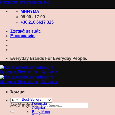
Μετάβαση στο περιεχόμενο
ΜΗΝΥΜΑ
09:00 - 17:00
+30 210 6617 325
Σχετικά με εμάς
Επικοινωνία
Everyday Brands For Everyday People.
Άρωμα
Best-Sellers
Γυναικεία
Αναζήτηση για:
Ανδρικά
Body Mists