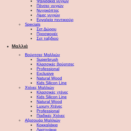
Ψαλιδάκια νυχιών
Πένσες νυχιών
Νυχοκόπτες
Λίμες νυχιών
Εργαλεία πεντικιούρ
Specials
Σετ Δώρου
Προσφορές
Σετ ταξιδιού
Μαλλιά
Βούρτσες Μαλλιών
Superbrush
Κλασσικές βούρτσες
Professional
Exclusive
Natural Wood
Kids Silicon Line
Χτένες Μαλλιών
Κλασσικές χτένες
Kids Silicon Line
Natural Wood
Luxury Χτένες
Professional
Παιδικές Χτένες
Αξεσουάρ Μαλλιών
Κοκκαλάκια
Λαστιχάκια