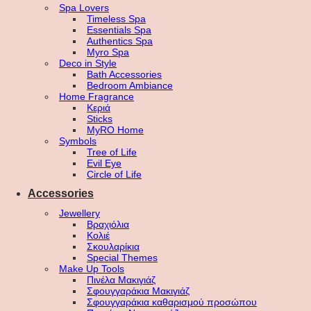
Spa Lovers
Timeless Spa
Essentials Spa
Authentics Spa
Myro Spa
Deco in Style
Bath Accessories
Bedroom Ambiance
Home Fragrance
Κεριά
Sticks
MyRO Home
Symbols
Tree of Life
Evil Eye
Circle of Life
Accessories
Jewellery
Βραχιόλια
Κολιέ
Σκουλαρίκια
Special Themes
Make Up Tools
Πινέλα Μακιγιάζ
Σφουγγαράκια Μακιγιάζ
Σφουγγαράκια καθαρισμού προσώπου