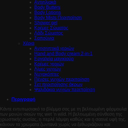
Αντιηλιακά
Body Butters
Body Lotions
Body Mists Περιποίηση
Shower gel
Κρέμες Σώματος
Λάδι Σώματος
Σαπούνια
Χέρια
Αντισηπτικά χεριών
Hand and Body cream 2-in-1
Εργαλεία μανικιούρ
Κρέμες χεριών
Λίμες νυχιών
Νυχοκόπτες
Πένσες νυχιών περιποίηση
Σετ περιποίησης άκρων
Ψαλιδάκια νυχιών περιποίηση
Περιγραφή
Κάντε εντυπωσιακό το βλέμμα σας με τη βελτιωμένη φόρμουλα
των μονών σκιών της wet ‘n wild. Η βελτιωμένη σύνθεση της
χρωστικής ουσίας, η περλέ λάμψη καθώς και η σατινέ υφή της,
κάνουν τα χρώματα ζωντανά χωρίς να ξεθωριάζουν και