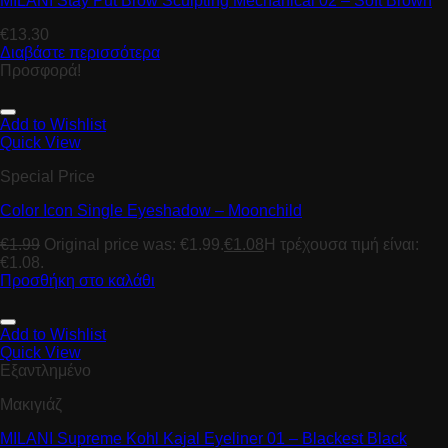
MILANI Stay Put Brow Sculpting Mechanical 02 – Soft Brown
€
13.30
Διαβάστε περισσότερα
Προσφορά!
Add to Wishlist
Quick View
Special Price
Color Icon Single Eyeshadow – Moonchild
€
1.99
Original price was: €1.99.
€
1.08
Η τρέχουσα τιμή είναι:
€1.08.
Προσθήκη στο καλάθι
Add to Wishlist
Quick View
Εξαντλημένο
Μακιγιάζ
MILANI Supreme Kohl Kajal Eyeliner 01 – Blackest Black