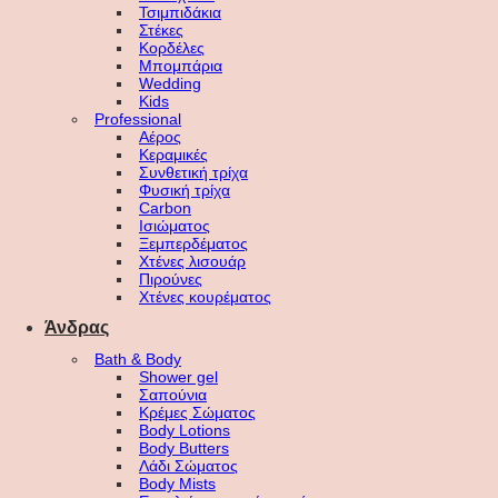
Τσιμπιδάκια
Στέκες
Κορδέλες
Μπομπάρια
Wedding
Kids
Professional
Αέρος
Κεραμικές
Συνθετική τρίχα
Φυσική τρίχα
Carbon
Ισιώματος
Ξεμπερδέματος
Χτένες λισουάρ
Πιρούνες
Χτένες κουρέματος
Άνδρας
Bath & Body
Shower gel
Σαπούνια
Κρέμες Σώματος
Body Lotions
Body Butters
Λάδι Σώματος
Body Mists