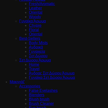
Fresh/Aromatic
Leather
Oriental
Woody
Γυναίκα Άρωμα
Chypre
Floral
Oriental
Best-Sellers
Body Mists
Ανδρικά
Γυναικεία
Σετ Δώρου
Σετ Δώρου Άρωμα
Home
Travel
Άνδρας Σετ Δώρου Άρωμα
Γυναίκα Σετ Δώρου Άρωμα
Μακιγιάζ
Accessories
False Eyelashes
Blenders
Blush brush
Brush Cleaner
Eye brush