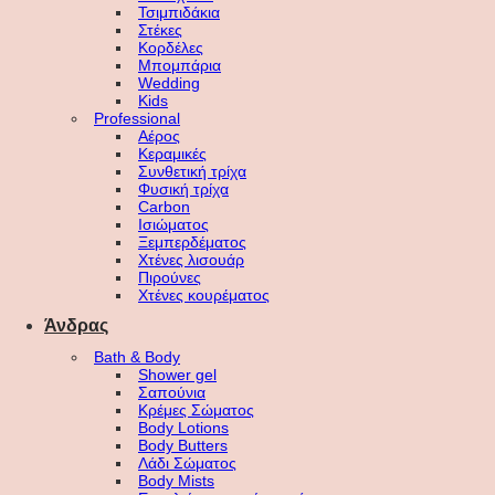
Τσιμπιδάκια
Στέκες
Κορδέλες
Μπομπάρια
Wedding
Kids
Professional
Αέρος
Κεραμικές
Συνθετική τρίχα
Φυσική τρίχα
Carbon
Ισιώματος
Ξεμπερδέματος
Χτένες λισουάρ
Πιρούνες
Χτένες κουρέματος
Άνδρας
Bath & Body
Shower gel
Σαπούνια
Κρέμες Σώματος
Body Lotions
Body Butters
Λάδι Σώματος
Body Mists