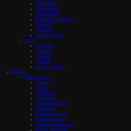
Concealer
Foundation
Highlighters
Make Up Remover
Powders
Primers
Setting Spray
Χείλη
Lip Balm
Lipgloss
Lipliner
Lipstick
Liquid Lipstick
Μαλλιά
Professional
Carbon
Αέρος
Ισιώματος
Κεραμικές
Ξεμπερδέματος
Πιρούνες
Συνθετική τρίχα
Φυσική τρίχα
Χτένες κουρέματος
Χτένες λισουάρ