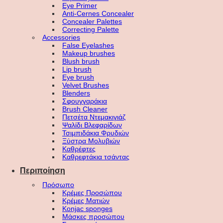
Eye Primer
Anti-Cernes Concealer
Concealer Palettes
Correcting Palette
Accessories
False Eyelashes
Makeup brushes
Blush brush
Lip brush
Eye brush
Velvet Brushes
Blenders
Σφουγγαράκια
Brush Cleaner
Πετσέτα Ντεμακιγιάζ
Ψαλίδι Βλεφαρίδων
Τσιμπιδάκια Φρυδιών
Ξύστρα Μολυβιών
Καθρέφτες
Καθρεφτάκια τσάντας
Περιποίηση
Πρόσωπο
Κρέμες Προσώπου
Κρέμες Ματιών
Konjac sponges
Μάσκες προσώπου