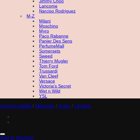
Jimmy Choo
Lancome
Narciso Rodriguez
M-Z
Milani
Moschino
Myro
Paco Rabanne
Panier Des Sens
PerfumeMall
Somersets
Sweed
Thierry Mugler
Tom Ford
Trussardi
Van Cleef
Versace
Victoria’s Secret
Wet n Wild
YSL
Αρχική σελίδα
/
Μακιγιάζ
/
Χείλη
/
Lipstick
Add to Wishlist