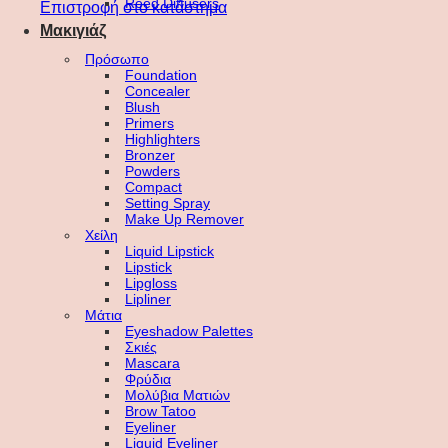
Reed Diffusers
Επιστροφή στο κατάστημα
Μακιγιάζ
Πρόσωπο
Foundation
Concealer
Blush
Primers
Highlighters
Bronzer
Powders
Compact
Setting Spray
Make Up Remover
Χείλη
Liquid Lipstick
Lipstick
Lipgloss
Lipliner
Μάτια
Eyeshadow Palettes
Σκιές
Mascara
Φρύδια
Μολύβια Ματιών
Brow Tatoo
Eyeliner
Liquid Eyeliner