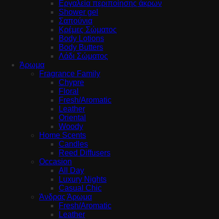
Εργαλεία περιποίησης άκρων
Shower gel
Σαπούνια
Κρέμες Σώματος
Body Lotions
Body Butters
Λάδι Σώματος
Άρωμα
Fragrance Family
Chypre
Floral
Fresh/Aromatic
Leather
Oriental
Woody
Home Scents
Candles
Reed Diffusers
Occasion
All Day
Luxury Nights
Casual Chic
Άνδρας Άρωμα
Fresh/Aromatic
Leather