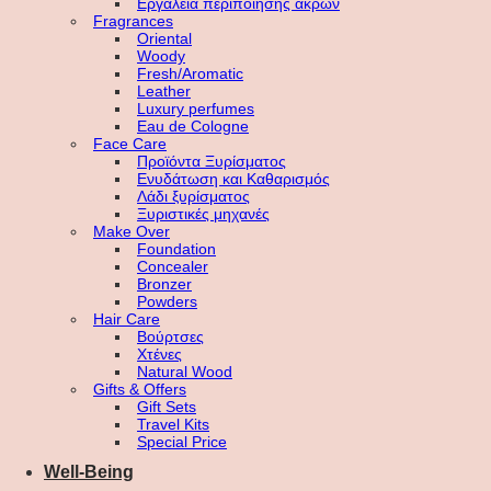
Εργαλεία περιποίησης άκρων
Fragrances
Oriental
Woody
Fresh/Aromatic
Leather
Luxury perfumes
Eau de Cologne
Face Care
Προϊόντα Ξυρίσματος
Ενυδάτωση και Καθαρισμός
Λάδι ξυρίσματος
Ξυριστικές μηχανές
Make Over
Foundation
Concealer
Bronzer
Powders
Hair Care
Βούρτσες
Χτένες
Natural Wood
Gifts & Offers
Gift Sets
Travel Kits
Special Price
Well-Being