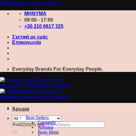
Μετάβαση στο περιεχόμενο
ΜΗΝΥΜΑ
09:00 - 17:00
+30 210 6617 325
Σχετικά με εμάς
Επικοινωνία
Everyday Brands For Everyday People.
Άρωμα
Best-Sellers
Γυναικεία
Αναζήτηση για:
Ανδρικά
Body Mists