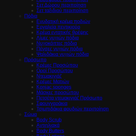
Σετ Δώρου περιποίηση
Σετ ταξιδιού περιποίηση
Πόδια
Ενυδατική κρέμα ποδιών
Εργαλεία πεντικιούρ
Κρέμα εντατικής θρέψης
Λίμες νυχιών πόδια
Νυχοκόπτες πόδια
Πένσες νυχιών πόδια
Ψαλιδάκια νυχιών πόδια
Πρόσωπο
Κρέμες Προσώπου
Οροί Προσώπου
Ντεμακιγιάζ
Κρέμες Ματιών
Konjac sponges
Μάσκες προσώπου
Πετσέτα ντεμακιγιάζ Πρόσωπο
Σφουγγαράκια
Τσιμπιδάκια φρυδιών περιποίηση
Σώμα
Body Scrub
Αντιηλιακά
Body Butters