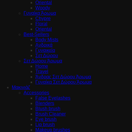
Oriental
Woody
Γυναίκα Άρωμα
Chypre
Floral
Oriental
Best-Sellers
Body Mists
Ανδρικά
Γυναικεία
Σετ Δώρου
Σετ Δώρου Άρωμα
Home
Travel
Άνδρας Σετ Δώρου Άρωμα
Γυναίκα Σετ Δώρου Άρωμα
Μακιγιάζ
Accessories
False Eyelashes
Blenders
Blush brush
Brush Cleaner
Eye brush
Lip brush
Makeup brushes