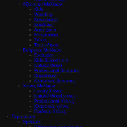
Αξεσουάρ Μαλλιών
Kids
Wedding
Κοκκαλάκια
Κορδέλες
Λαστιχάκια
Μπομπάρια
Στέκες
Τσιμπιδάκια
Βούρτσες Μαλλιών
Exclusive
Kids Silicon Line
Natural Wood
Professional βούρτσες
Superbrush
Κλασσικές βούρτσες
Χτένες Μαλλιών
Luxury Χτένες
Natural Wood χτένες
Professional Χτένες
Κλασσικές χτένες
Παιδικές Χτένες
Περιποίηση
Specials
Προσφορές περιποίηση