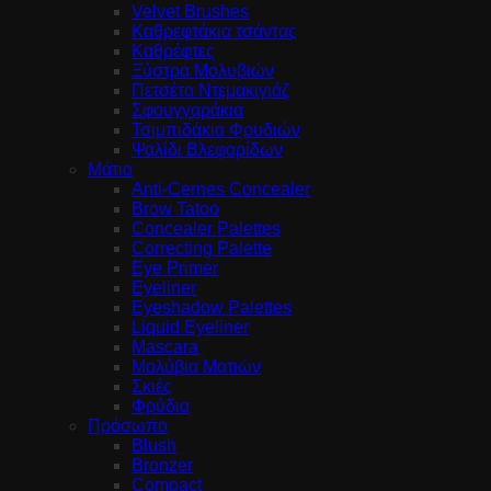
Velvet Brushes
Καθρεφτάκια τσάντας
Καθρέφτες
Ξύστρα Μολυβιών
Πετσέτα Ντεμακιγιάζ
Σφουγγαράκια
Τσιμπιδάκια Φρυδιών
Ψαλίδι Βλεφαρίδων
Μάτια
Anti-Cernes Concealer
Brow Tatoo
Concealer Palettes
Correcting Palette
Eye Primer
Eyeliner
Eyeshadow Palettes
Liquid Eyeliner
Mascara
Μολύβια Ματιών
Σκιές
Φρύδια
Πρόσωπο
Blush
Bronzer
Compact