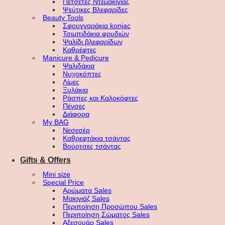
Πετσέτες Ντεμακιγιάζ
Ψεύτικες Βλεφαρίδες
Beauty Tools
Σφουγγαράκια konjac
Τσιμπιδάκια φρυδιών
Ψαλίδι βλεφαρίδων
Καθρέφτες
Manicure & Pedicure
Ψαλιδάκια
Νυχοκόπτες
Λίμες
Ξυλάκια
Ράσπες και Καλοκόφτες
Πένσες
Διάφορα
My BAG
Νεσεσέρ
Καθρεφτάκια τσάντας
Βούρτσες τσάντας
Gifts & Offers
Mini size
Special Price
Αρώματα Sales
Μακιγιάζ Sales
Περιποίηση Προσώπου Sales
Περιποίηση Σώματος Sales
Αξεσουάρ Sales