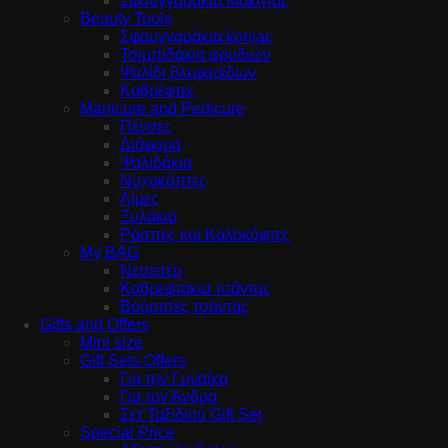
Σφουγγαράκια Μακιγιάζ
Beauty Tools
Σφουγγαράκια konjac
Τσιμπιδάκια φρυδιών
Ψαλίδι βλεφαρίδων
Καθρέφτες
Manicure and Pedicure
Πένσες
Διάφορα
Ψαλιδάκια
Νυχοκόπτες
Λίμες
Ξυλάκια
Ράσπες και Καλοκόφτες
My BAG
Νεσεσέρ
Καθρεφτάκια τσάντας
Βούρτσες τσάντας
Gifts and Offers
Mini size
Gift Sets Offers
Για την Γυναίκα
Για τον Άνδρα
Σετ Ταξιδιού Gift Set
Special Price