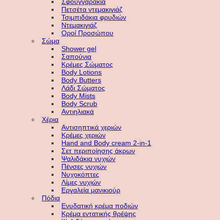
Σφουγγαράκια
Πετσέτα ντεμακιγιάζ
Τσιμπιδάκια φρυδιών
Ντεμακιγιάζ
Οροί Προσώπου
Σώμα
Shower gel
Σαπούνια
Κρέμες Σώματος
Body Lotions
Body Butters
Λάδι Σώματος
Body Mists
Body Scrub
Αντιηλιακά
Χέρια
Αντισηπτικά χεριών
Κρέμες χεριών
Hand and Body cream 2-in-1
Σετ περιποίησης άκρων
Ψαλιδάκια νυχιών
Πένσες νυχιών
Νυχοκόπτες
Λίμες νυχιών
Εργαλεία μανικιούρ
Πόδια
Ενυδατική κρέμα ποδιών
Κρέμα εντατικής θρέψης