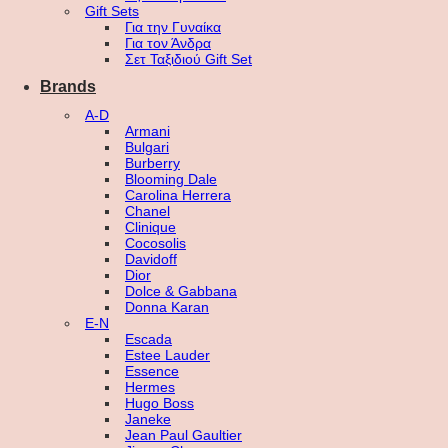
Gift Sets
Για την Γυναίκα
Για τον Άνδρα
Σετ Ταξιδιού Gift Set
Brands
A-D
Armani
Bulgari
Burberry
Blooming Dale
Carolina Herrera
Chanel
Clinique
Cocosolis
Davidoff
Dior
Dolce & Gabbana
Donna Karan
E-N
Escada
Estee Lauder
Essence
Hermes
Hugo Boss
Janeke
Jean Paul Gaultier