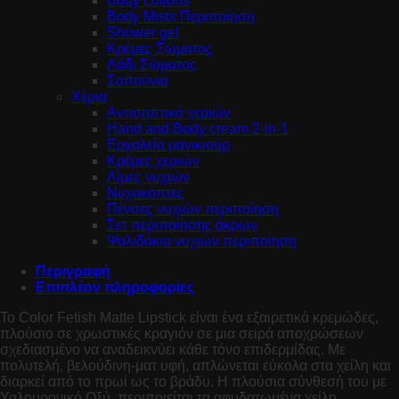
Body Lotions
Body Mists Περιποίηση
Shower gel
Κρέμες Σώματος
Λάδι Σώματος
Σαπούνια
Χέρια
Αντισηπτικά χεριών
Hand and Body cream 2-in-1
Εργαλεία μανικιούρ
Κρέμες χεριών
Λίμες νυχιών
Νυχοκόπτες
Πένσες νυχιών περιποίηση
Σετ περιποίησης άκρων
Ψαλιδάκια νυχιών περιποίηση
Περιγραφή
Επιπλέον πληροφορίες
Το Color Fetish Matte Lipstick είναι ένα εξαιρετικά κρεμώδες,
πλούσιο σε χρωστικές κραγιόν σε μια σειρά αποχρώσεων
σχεδιασμένο να αναδεικνύει κάθε τόνο επιδερμίδας. Με
πολυτελή, βελούδινη-ματ υφή, απλώνεται εύκολα στα χείλη και
διαρκεί από το πρωί ως το βράδυ. Η πλούσια σύνθεσή του με
Υαλουρονικό Οξύ, περιποιείται τα αφυδατωμένα χείλη,