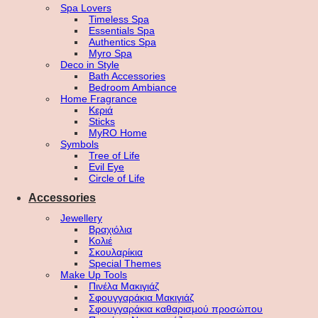
Spa Lovers
Timeless Spa
Essentials Spa
Authentics Spa
Myro Spa
Deco in Style
Bath Accessories
Bedroom Ambiance
Home Fragrance
Κεριά
Sticks
MyRO Home
Symbols
Tree of Life
Evil Eye
Circle of Life
Accessories
Jewellery
Βραχιόλια
Κολιέ
Σκουλαρίκια
Special Themes
Make Up Tools
Πινέλα Μακιγιάζ
Σφουγγαράκια Μακιγιάζ
Σφουγγαράκια καθαρισμού προσώπου