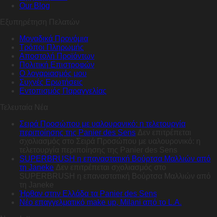
Our Blog
Εξυπηρέτηση Πελατών
Μοναδικά Προνόμια
Τρόποι Πληρωμής
Αποστολή Προϊόντων
Πολιτική Επιστροφών
Ο λογαριασμός μου
Συχνές Ερωτήσεις
Εντοπισμός Παραγγελίας
Τελευταία Νέα
Σειρά Προσώπου με υαλουρονικό: η τελετουργία
περιποίησης της Panier des Sens
Δεν επιτρέπεται
σχολιασμός
στο Σειρά Προσώπου με υαλουρονικό: η
τελετουργία περιποίησης της Panier des Sens
SUPERBRUSH η επαναστατική Βούρτσα Μαλλιών από
τη Janeke
Δεν επιτρέπεται σχολιασμός
στο
SUPERBRUSH η επαναστατική Βούρτσα Μαλλιών από
τη Janeke
Ήρθαν στην Ελλάδα τα Panier des Sens
Nέο επαγγελματικό make up, Milani από το L.A.