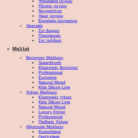
Ψαλιδάκια νυχιών
Πένσες νυχιών
Νυχοκόπτες
Λίμες νυχιών
Εργαλεία πεντικιούρ
Specials
Σετ Δώρου
Προσφορές
Σετ ταξιδιού
Μαλλιά
Βούρτσες Μαλλιών
Superbrush
Κλασσικές βούρτσες
Professional
Exclusive
Natural Wood
Kids Silicon Line
Χτένες Μαλλιών
Κλασσικές χτένες
Kids Silicon Line
Natural Wood
Luxury Χτένες
Professional
Παιδικές Χτένες
Αξεσουάρ Μαλλιών
Κοκκαλάκια
Λαστιχάκια