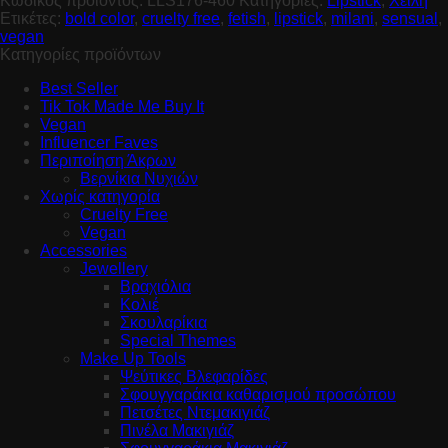
Κωδικός προϊόντος:
LLS176-460
Κατηγορίες:
Lipstick
,
Χείλη
Ετικέτες:
bold color
,
cruelty free
,
fetish
,
lipstick
,
milani
,
sensual
,
vegan
Κατηγορίες προϊόντων
Best Seller
Tik Tok Made Me Buy It
Vegan
Influencer Faves
Περιποίηση Άκρων
Βερνίκια Νυχιών
Χωρίς κατηγορία
Cruelty Free
Vegan
Accessories
Jewellery
Βραχιόλια
Κολιέ
Σκουλαρίκια
Special Themes
Make Up Tools
Ψεύτικες Βλεφαρίδες
Σφουγγαράκια καθαρισμού προσώπου
Πετσέτες Ντεμακιγιάζ
Πινέλα Μακιγιάζ