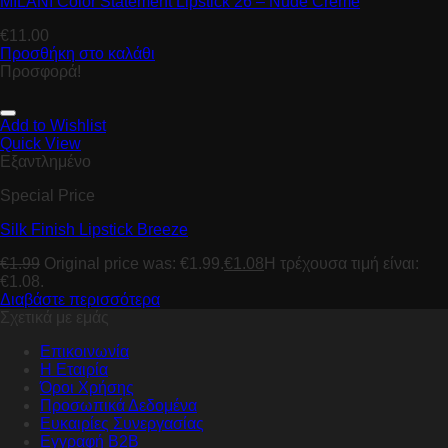
MILANI Color Statement Lipstick 26 – Nude Creme
€
11.00
Προσθήκη στο καλάθι
Προσφορά!
Add to Wishlist
Quick View
Εξαντλημένο
Special Price
Silk Finish Lipstick Breeze
€
1.99
Original price was: €1.99.
€
1.08
Η τρέχουσα τιμή είναι:
€1.08.
Διαβάστε περισσότερα
Σχετικά με εμάς
Επικοινωνία
Η Εταιρία
Όροι Χρήσης
Προσωπικά Δεδομένα
Ευκαιρίες Συνεργασίας
Εγγραφή B2B