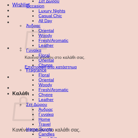
Σετ Δώρου
Wishlist
Occasion
Luxury Nights
Casual Chic
All Day
Άνδρας
Oriental
Woody
Fresh/Aromatic
Leather
Γυναίκα
Floral
Κανένα προϊόν στο καλάθι σας.
Oriental
Chypre
Επιστροφή στο κατάστημα
Fragrance
Floral
Oriental
Woody
Fresh/Aromatic
Καλάθι
Chypre
Leather
Σετ Δώρου
Άνδρας
Γυναίκα
Home
Travel
Home Scents
Κανένα προϊόν στο καλάθι σας.
Candles