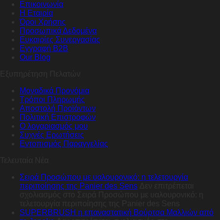
Επικοινωνία
Η Εταιρία
Όροι Χρήσης
Προσωπικά Δεδομένα
Ευκαιρίες Συνεργασίας
Εγγραφή B2B
Our Blog
Εξυπηρέτηση Πελατών
Μοναδικά Προνόμια
Τρόποι Πληρωμής
Αποστολή Προϊόντων
Πολιτική Επιστροφών
Ο λογαριασμός μου
Συχνές Ερωτήσεις
Εντοπισμός Παραγγελίας
Τελευταία Νέα
Σειρά Προσώπου με υαλουρονικό: η τελετουργία
περιποίησης της Panier des Sens
Δεν επιτρέπεται
σχολιασμός
στο Σειρά Προσώπου με υαλουρονικό: η
τελετουργία περιποίησης της Panier des Sens
SUPERBRUSH η επαναστατική Βούρτσα Μαλλιών από