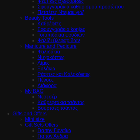
Ψεύτικες Βλεφαρίδες
Σφουγγαράκια καθαρισμού προσώπου
Πετσέτες Ντεμακιγιάζ
Beauty Tools
Καθρέφτες
Σφουγγαράκια konjac
Τσιμπιδάκια φρυδιών
Ψαλίδι βλεφαρίδων
Manicure and Pedicure
Ψαλιδάκια
Νυχοκόπτες
Λίμες
Ξυλάκια
Ράσπες και Καλοκόφτες
Πένσες
Διάφορα
My BAG
Νεσεσέρ
Καθρεφτάκια τσάντας
Βούρτσες τσάντας
Gifts and Offers
Mini size
Gift Sets Offers
Για την Γυναίκα
Για τον Άνδρα