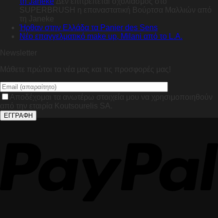
τη Janeke
Δεν επιτρέπεται σχολιασμός
στο
SUPERBRUSH η επαναστατική Βούρτσα Μαλλιών από
τη Janeke
Ήρθαν στην Ελλάδα τα Panier des Sens
Nέο επαγγελματικό make up, Milani από το L.A.
Newsletter
Μάθετε πρώτοι τα νέα μας και τις προσφορές μας!
Αποδέχομαι τα ανωτέρω στοιχεία μου να χρησιμοποιηθούν
από την εταιρία Koutsourelis SA.