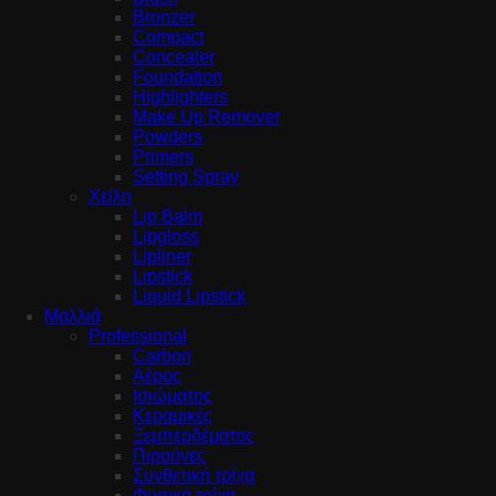
Bronzer
Compact
Concealer
Foundation
Highlighters
Make Up Remover
Powders
Primers
Setting Spray
Χείλη
Lip Balm
Lipgloss
Lipliner
Lipstick
Liquid Lipstick
Μαλλιά
Professional
Carbon
Αέρος
Ισιώματος
Κεραμικές
Ξεμπερδέματος
Πιρούνες
Συνθετική τρίχα
Φυσική τρίχα