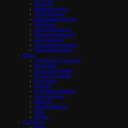
Lip brush
Makeup brushes
Velvet Brushes
Καθρεφτάκια τσάντας
Καθρέφτες
Ξύστρα Μολυβιών
Πετσέτα Ντεμακιγιάζ
Σφουγγαράκια
Τσιμπιδάκια Φρυδιών
Ψαλίδι Βλεφαρίδων
Μάτια
Anti-Cernes Concealer
Brow Tatoo
Concealer Palettes
Correcting Palette
Eye Primer
Eyeliner
Eyeshadow Palettes
Liquid Eyeliner
Mascara
Μολύβια Ματιών
Σκιές
Φρύδια
Πρόσωπο
Blush