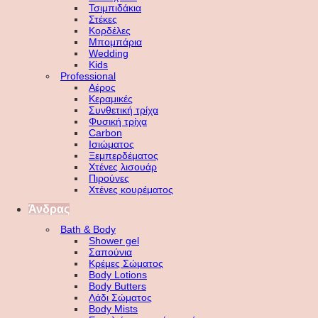
Τσιμπιδάκια
Στέκες
Κορδέλες
Μπομπάρια
Wedding
Kids
Professional
Αέρος
Κεραμικές
Συνθετική τρίχα
Φυσική τρίχα
Carbon
Ισιώματος
Ξεμπερδέματος
Χτένες λισουάρ
Πιρούνες
Χτένες κουρέματος
Άνδρας
Bath & Body
Shower gel
Σαπούνια
Κρέμες Σώματος
Body Lotions
Body Butters
Λάδι Σώματος
Body Mists