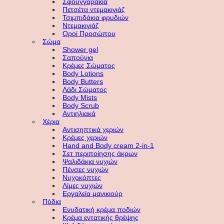
Σφουγγαράκια
Πετσέτα ντεμακιγιάζ
Τσιμπιδάκια φρυδιών
Ντεμακιγιάζ
Οροί Προσώπου
Σώμα
Shower gel
Σαπούνια
Κρέμες Σώματος
Body Lotions
Body Butters
Λάδι Σώματος
Body Mists
Body Scrub
Αντιηλιακά
Χέρια
Αντισηπτικά χεριών
Κρέμες χεριών
Hand and Body cream 2-in-1
Σετ περιποίησης άκρων
Ψαλιδάκια νυχιών
Πένσες νυχιών
Νυχοκόπτες
Λίμες νυχιών
Εργαλεία μανικιούρ
Πόδια
Ενυδατική κρέμα ποδιών
Κρέμα εντατικής θρέψης