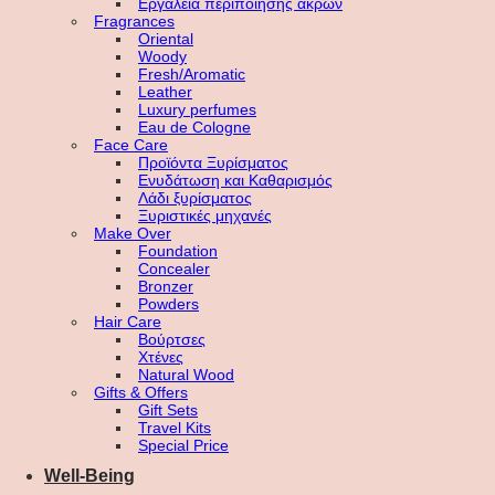
Εργαλεία περιποίησης άκρων
Fragrances
Oriental
Woody
Fresh/Aromatic
Leather
Luxury perfumes
Eau de Cologne
Face Care
Προϊόντα Ξυρίσματος
Ενυδάτωση και Καθαρισμός
Λάδι ξυρίσματος
Ξυριστικές μηχανές
Make Over
Foundation
Concealer
Bronzer
Powders
Hair Care
Βούρτσες
Χτένες
Natural Wood
Gifts & Offers
Gift Sets
Travel Kits
Special Price
Well-Being