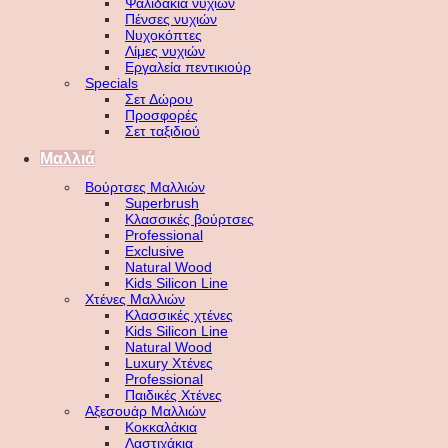
Ψαλιδάκια νυχιών
Πένσες νυχιών
Νυχοκόπτες
Λίμες νυχιών
Εργαλεία πεντικιούρ
Specials
Σετ Δώρου
Προσφορές
Σετ ταξιδιού
Μαλλιά
Βούρτσες Μαλλιών
Superbrush
Κλασσικές βούρτσες
Professional
Exclusive
Natural Wood
Kids Silicon Line
Χτένες Μαλλιών
Κλασσικές χτένες
Kids Silicon Line
Natural Wood
Luxury Χτένες
Professional
Παιδικές Χτένες
Αξεσουάρ Μαλλιών
Κοκκαλάκια
Λαστιχάκια