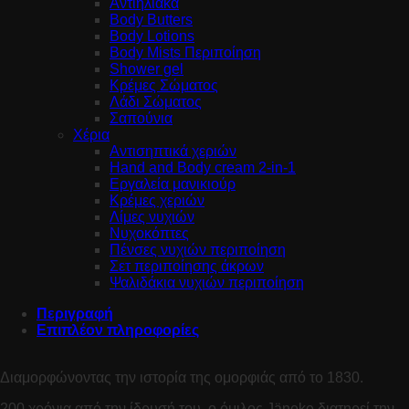
Αντιηλιακά
Body Butters
Body Lotions
Body Mists Περιποίηση
Shower gel
Κρέμες Σώματος
Λάδι Σώματος
Σαπούνια
Χέρια
Αντισηπτικά χεριών
Hand and Body cream 2-in-1
Εργαλεία μανικιούρ
Κρέμες χεριών
Λίμες νυχιών
Νυχοκόπτες
Πένσες νυχιών περιποίηση
Σετ περιποίησης άκρων
Ψαλιδάκια νυχιών περιποίηση
Περιγραφή
Επιπλέον πληροφορίες
Διαμορφώνοντας την ιστορία της ομορφιάς από το 1830.
200 χρόνια από την ίδρυσή του, ο όμιλος Jäneke διατηρεί την