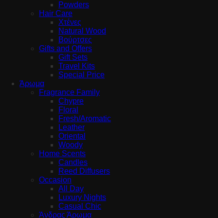
Powders
Hair Care
Χτένες
Natural Wood
Βούρτσες
Gifts and Offers
Gift Sets
Travel Kits
Special Price
Άρωμα
Fragrance Family
Chypre
Floral
Fresh/Aromatic
Leather
Oriental
Woody
Home Scents
Candles
Reed Diffusers
Occasion
All Day
Luxury Nights
Casual Chic
Άνδρας Άρωμα