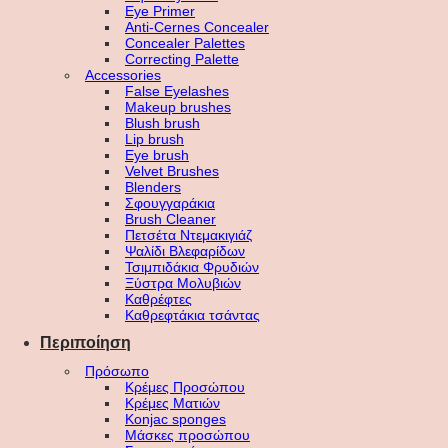
Eye Primer
Anti-Cernes Concealer
Concealer Palettes
Correcting Palette
Accessories
False Eyelashes
Makeup brushes
Blush brush
Lip brush
Eye brush
Velvet Brushes
Blenders
Σφουγγαράκια
Brush Cleaner
Πετσέτα Ντεμακιγιάζ
Ψαλίδι Βλεφαρίδων
Τσιμπιδάκια Φρυδιών
Ξύστρα Μολυβιών
Καθρέφτες
Καθρεφτάκια τσάντας
Περιποίηση
Πρόσωπο
Κρέμες Προσώπου
Κρέμες Ματιών
Konjac sponges
Μάσκες προσώπου