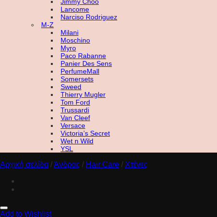
Jimmy Choo
Lancome
Narciso Rodriguez
M-Z
Milani
Moschino
Myro
Paco Rabanne
Panier Des Sens
PerfumeMall
Somersets
Sweed
Thierry Mugler
Tom Ford
Trussardi
Van Cleef
Versace
Victoria’s Secret
Wet n Wild
YSL
Αρχική σελίδα
/
Άνδρας
/
Hair Care
/
Χτένες
Add to Wishlist