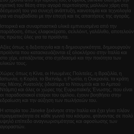
ηγετική του θέση στην αγορά περιποίησης μαλλιών χάρη στη
δέσμευσή του για συνεχή ανάπτυξη, καινοτομία και τεχνολογία
για να συμβαδίσει με την εποχή και τις απαιτήσεις της αγοράς.
Ιστορικά και συναρπαστικά υλικά εμπνευσμένα από την
παράδοση, όπως ελαφοκέρατο, σελιλόιντ, γαλάλιθο, αποτελούν
τις πρώτες ύλες για τα προϊόντα.
Αξίες όπως η δεξιοτεχνία και η δημιουργικότητα, δημιουργούν
προϊόντα που κατασκευάζονται εξ ολοκλήρου στην Ιταλία και
στο χέρι, εστιάζοντας στο σχεδιασμό και την ποιότητα των
υλικών τους.
Χώρες όπως η Κίνα, οι Ηνωμένες Πολιτείες, η Βραζιλία, η
Ιαπωνία, η Κορέα, το Βιετνάμ, η Ρωσία, η Ουκρανία, τα κράτη
της Μέσης Ανατολής (ιδιαίτερα το Ντουμπάι και το Αμπού
Ντάμπι) και όλες οι χώρες της Ευρωπαϊκής Ένωσης, που είναι
οι παραδοσιακοί εταίροι του ομίλου,
έχουν βοηθήσει στην
εδραίωση και την αύξηση των πωλήσεών του.
Η ιστορία του Jäneke ξεκίνησε στην Ιταλία και έχει γίνει πλέον
πραγματικότητα σε κάθε γωνιά του κόσμου, φτάνοντας σε πολύ
υψηλό επίπεδο αναγνωρισιμότητας και αφοσίωσης των
αγοραστών.