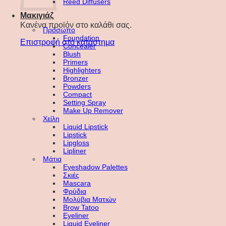
Reed Diffusers
Μακιγιάζ
Κανένα προϊόν στο καλάθι σας.
Πρόσωπο
Foundation
Επιστροφή στο κατάστημα
Concealer
Blush
Primers
Highlighters
Bronzer
Powders
Compact
Setting Spray
Make Up Remover
Χείλη
Liquid Lipstick
Lipstick
Lipgloss
Lipliner
Μάτια
Eyeshadow Palettes
Σκιές
Mascara
Φρύδια
Μολύβια Ματιών
Brow Tatoo
Eyeliner
Liquid Eyeliner