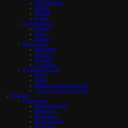
Fresh/Aromatic
Leather
Oriental
Woody
Γυναίκα Άρωμα
Chypre
Floral
Oriental
Best-Sellers
Body Mists
Ανδρικά
Γυναικεία
Σετ Δώρου
Σετ Δώρου Άρωμα
Home
Travel
Άνδρας Σετ Δώρου Άρωμα
Γυναίκα Σετ Δώρου Άρωμα
Μακιγιάζ
Accessories
False Eyelashes
Blenders
Blush brush
Brush Cleaner
Eye brush