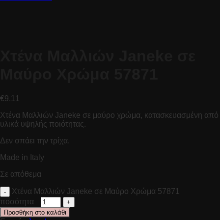
Χτένα Μαλλιών Janeke σε
Μαύρο Χρώμα 57871
€
9.11
Χτένα Μαλλιών Janeke σε μαύρο χρώμα, κατασκευασμένη από
υλικά υψηλής ποιότητας.
Δεν σπάει την τρίχα.
Made in Italy
Σε απόθεμα
Χτένα Μαλλιών Janeke σε Μαύρο Χρώμα 57871
ποσότητα
Προσθήκη στο καλάθι