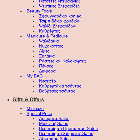
Πετσέτες Ντεμακιγιάζ
Ψεύτικες Βλεφαρίδες
Beauty Tools
Σφουγγαράκια konjac
Τσιμπιδάκια φρυδιών
Ψαλίδι βλεφαρίδων
Καθρέφτες
Manicure & Pedicure
Ψαλιδάκια
Νυχοκόπτες
Λίμες
Ξυλάκια
Ράσπες και Καλοκόφτες
Πένσες
Διάφορα
My BAG
Νεσεσέρ
Καθρεφτάκια τσάντας
Βούρτσες τσάντας
Gifts & Offers
Mini size
Special Price
Αρώματα Sales
Μακιγιάζ Sales
Περιποίηση Προσώπου Sales
Περιποίηση Σώματος Sales
Αξεσουάρ Sales