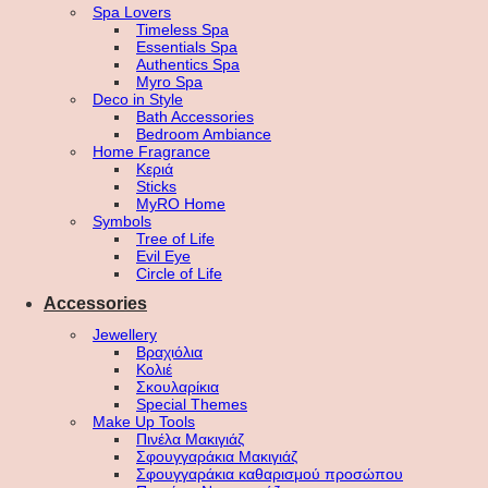
Spa Lovers
Timeless Spa
Essentials Spa
Authentics Spa
Myro Spa
Deco in Style
Bath Accessories
Bedroom Ambiance
Home Fragrance
Κεριά
Sticks
MyRO Home
Symbols
Tree of Life
Evil Eye
Circle of Life
Accessories
Jewellery
Βραχιόλια
Κολιέ
Σκουλαρίκια
Special Themes
Make Up Tools
Πινέλα Μακιγιάζ
Σφουγγαράκια Μακιγιάζ
Σφουγγαράκια καθαρισμού προσώπου