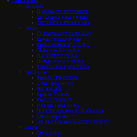
Περιποίηση
Specials
Προσφορές περιποίηση
Σετ Δώρου περιποίηση
Σετ ταξιδιού περιποίηση
Πόδια
Ενυδατική κρέμα ποδιών
Εργαλεία πεντικιούρ
Κρέμα εντατικής θρέψης
Λίμες νυχιών πόδια
Νυχοκόπτες πόδια
Πένσες νυχιών πόδια
Ψαλιδάκια νυχιών πόδια
Πρόσωπο
Κρέμες Προσώπου
Οροί Προσώπου
Ντεμακιγιάζ
Κρέμες Ματιών
Konjac sponges
Μάσκες προσώπου
Πετσέτα ντεμακιγιάζ Πρόσωπο
Σφουγγαράκια
Τσιμπιδάκια φρυδιών περιποίηση
Σώμα
Body Scrub