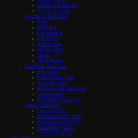
Χτένες κουρέματος
Χτένες λισουάρ
Αξεσουάρ Μαλλιών
Kids
Wedding
Κοκκαλάκια
Κορδέλες
Λαστιχάκια
Μπομπάρια
Στέκες
Τσιμπιδάκια
Βούρτσες Μαλλιών
Exclusive
Kids Silicon Line
Natural Wood
Professional βούρτσες
Superbrush
Κλασσικές βούρτσες
Χτένες Μαλλιών
Luxury Χτένες
Natural Wood χτένες
Professional Χτένες
Κλασσικές χτένες
Παιδικές Χτένες