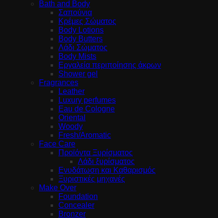
Bath and Body
Σαπούνια
Κρέμες Σώματος
Body Lotions
Body Butters
Λάδι Σώματος
Body Mists
Εργαλεία περιποίησης άκρων
Shower gel
Fragrances
Leather
Luxury perfumes
Eau de Cologne
Oriental
Woody
Fresh/Aromatic
Face Care
Προϊόντα Ξυρίσματος
Λάδι ξυρίσματος
Ενυδάτωση και Καθαρισμός
Ξυριστικές μηχανές
Make Over
Foundation
Concealer
Bronzer