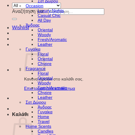
Σετ Δώρου
Occasion
Luxury Nights
Αναζήτηση για:
Casual Chic
All Day
Άνδρας
Wishlist
Oriental
Woody
Fresh/Aromatic
Leather
Γυναίκα
Floral
Oriental
Chypre
Fragrance
Floral
Oriental
Κανένα προϊόν στο καλάθι σας.
Woody
Fresh/Aromatic
Επιστροφή στο κατάστημα
Chypre
Leather
Σετ Δώρου
Άνδρας
Γυναίκα
Καλάθι
Home
Travel
Home Scents
Candles