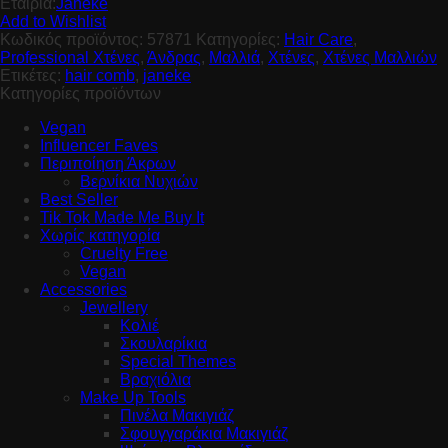
Εταιρία:
Janeke
Add to Wishlist
Κωδικός προϊόντος:
57871
Κατηγορίες:
Hair Care
,
Professional Χτένες
,
Άνδρας
,
Μαλλιά
,
Χτένες
,
Χτένες Μαλλιών
Ετικέτες:
hair comb
,
janeke
Κατηγορίες προϊόντων
Vegan
Influencer Faves
Περιποίηση Άκρων
Βερνίκια Νυχιών
Best Seller
Tik Tok Made Me Buy It
Χωρίς κατηγορία
Cruelty Free
Vegan
Accessories
Jewellery
Κολιέ
Σκουλαρίκια
Special Themes
Βραχιόλια
Make Up Tools
Πινέλα Μακιγιάζ
Σφουγγαράκια Μακιγιάζ