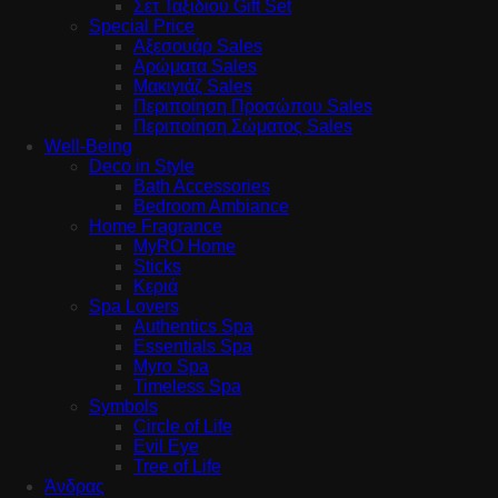
Σετ Ταξιδιού Gift Set
Special Price
Αξεσουάρ Sales
Αρώματα Sales
Μακιγιάζ Sales
Περιποίηση Προσώπου Sales
Περιποίηση Σώματος Sales
Well-Being
Deco in Style
Bath Accessories
Bedroom Ambiance
Home Fragrance
MyRO Home
Sticks
Κεριά
Spa Lovers
Authentics Spa
Essentials Spa
Myro Spa
Timeless Spa
Symbols
Circle of Life
Evil Eye
Tree of Life
Άνδρας