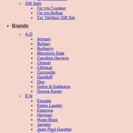
Gift Sets
Για την Γυναίκα
Για τον Άνδρα
Σετ Ταξιδιού Gift Set
Brands
A-D
Armani
Bulgari
Burberry
Blooming Dale
Carolina Herrera
Chanel
Clinique
Cocosolis
Davidoff
Dior
Dolce & Gabbana
Donna Karan
E-N
Escada
Estee Lauder
Essence
Hermes
Hugo Boss
Janeke
Jean Paul Gaultier