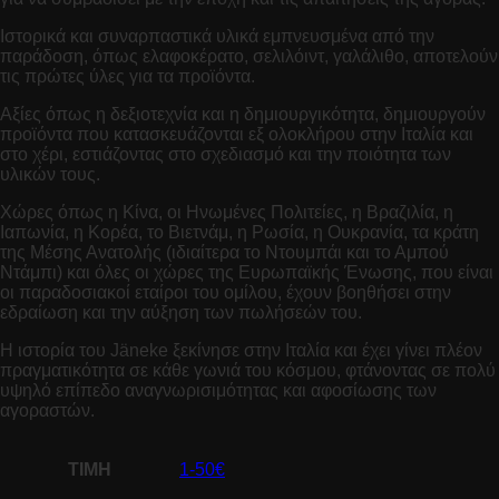
Ιστορικά και συναρπαστικά υλικά εμπνευσμένα από την
παράδοση, όπως ελαφοκέρατο, σελιλόιντ, γαλάλιθο, αποτελούν
τις πρώτες ύλες για τα προϊόντα.
Αξίες όπως η δεξιοτεχνία και η δημιουργικότητα, δημιουργούν
προϊόντα που κατασκευάζονται εξ ολοκλήρου στην Ιταλία και
στο χέρι, εστιάζοντας στο σχεδιασμό και την ποιότητα των
υλικών τους.
Χώρες όπως η Κίνα, οι Ηνωμένες Πολιτείες, η Βραζιλία, η
Ιαπωνία, η Κορέα, το Βιετνάμ, η Ρωσία, η Ουκρανία, τα κράτη
της Μέσης Ανατολής (ιδιαίτερα το Ντουμπάι και το Αμπού
Ντάμπι) και όλες οι χώρες της Ευρωπαϊκής Ένωσης, που είναι
οι παραδοσιακοί εταίροι του ομίλου,
έχουν βοηθήσει στην
εδραίωση και την αύξηση των πωλήσεών του.
Η ιστορία του Jäneke ξεκίνησε στην Ιταλία και έχει γίνει πλέον
πραγματικότητα σε κάθε γωνιά του κόσμου, φτάνοντας σε πολύ
υψηλό επίπεδο αναγνωρισιμότητας και αφοσίωσης των
αγοραστών.
ΤΙΜΗ
1-50€