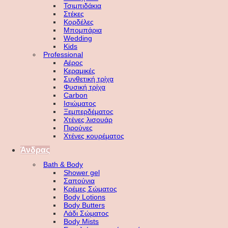
Τσιμπιδάκια
Στέκες
Κορδέλες
Μπομπάρια
Wedding
Kids
Professional
Αέρος
Κεραμικές
Συνθετική τρίχα
Φυσική τρίχα
Carbon
Ισιώματος
Ξεμπερδέματος
Χτένες λισουάρ
Πιρούνες
Χτένες κουρέματος
Άνδρας
Bath & Body
Shower gel
Σαπούνια
Κρέμες Σώματος
Body Lotions
Body Butters
Λάδι Σώματος
Body Mists