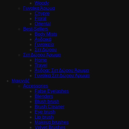
Woody
Γυναίκα Άρωμα
Chypre
Floral
Oriental
Best-Sellers
Body Mists
Ανδρικά
Γυναικεία
Σετ Δώρου
Σετ Δώρου Άρωμα
Home
Travel
Άνδρας Σετ Δώρου Άρωμα
Γυναίκα Σετ Δώρου Άρωμα
Μακιγιάζ
Accessories
False Eyelashes
Blenders
Blush brush
Brush Cleaner
Eye brush
Lip brush
Makeup brushes
Velvet Brushes