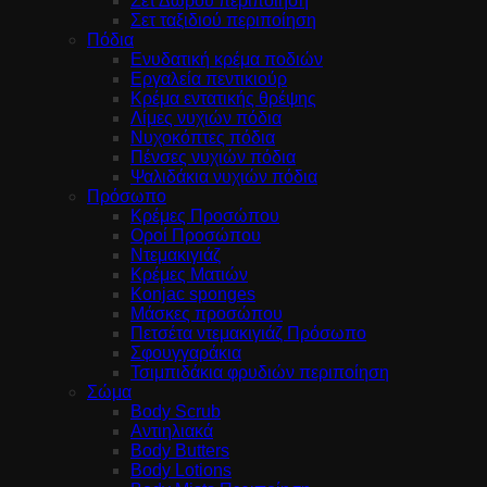
Σετ Δώρου περιποίηση
Σετ ταξιδιού περιποίηση
Πόδια
Ενυδατική κρέμα ποδιών
Εργαλεία πεντικιούρ
Κρέμα εντατικής θρέψης
Λίμες νυχιών πόδια
Νυχοκόπτες πόδια
Πένσες νυχιών πόδια
Ψαλιδάκια νυχιών πόδια
Πρόσωπο
Κρέμες Προσώπου
Οροί Προσώπου
Ντεμακιγιάζ
Κρέμες Ματιών
Konjac sponges
Μάσκες προσώπου
Πετσέτα ντεμακιγιάζ Πρόσωπο
Σφουγγαράκια
Τσιμπιδάκια φρυδιών περιποίηση
Σώμα
Body Scrub
Αντιηλιακά
Body Butters
Body Lotions