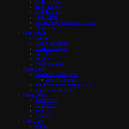
Body Lotions
Body Butters
Λάδι Σώματος
Body Mists
Εργαλεία περιποίησης άκρων
Shower gel
Fragrances
Leather
Luxury perfumes
Eau de Cologne
Oriental
Woody
Fresh/Aromatic
Face Care
Προϊόντα Ξυρίσματος
Λάδι ξυρίσματος
Ενυδάτωση και Καθαρισμός
Ξυριστικές μηχανές
Make Over
Foundation
Concealer
Bronzer
Powders
Hair Care
Χτένες