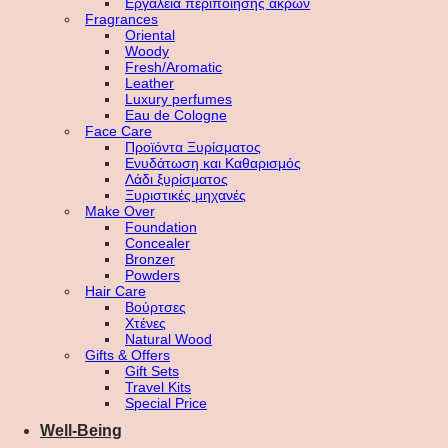
Εργαλεία περιποίησης άκρων
Fragrances
Oriental
Woody
Fresh/Aromatic
Leather
Luxury perfumes
Eau de Cologne
Face Care
Προϊόντα Ξυρίσματος
Ενυδάτωση και Καθαρισμός
Λάδι ξυρίσματος
Ξυριστικές μηχανές
Make Over
Foundation
Concealer
Bronzer
Powders
Hair Care
Βούρτσες
Χτένες
Natural Wood
Gifts & Offers
Gift Sets
Travel Kits
Special Price
Well-Being