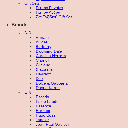
Gift Sets
Για την Γυναίκα
Για τον Άνδρα
Σετ Ταξιδιού Gift Set
Brands
A-D
Armani
Bulgari
Burberry
Blooming Dale
Carolina Herrera
Chanel
Clinique
Cocosolis
Davidoff
Dior
Dolce & Gabbana
Donna Karan
E-N
Escada
Estee Lauder
Essence
Hermes
Hugo Boss
Janeke
Jean Paul Gaultier