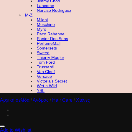
Jimmy Choo
Lancome
Narciso Rodriguez
M-Z
Milani
Moschino
Myro
Paco Rabanne
Panier Des Sens
PerfumeMall
Somersets
Sweed
Thierry Mugler
Tom Ford
Trussardi
Van Cleef
Versace
Victoria’s Secret
Wet n Wild
YSL
Αρχική σελίδα
/
Άνδρας
/
Hair Care
/
Χτένες
Add to Wishlist