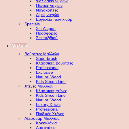
Ψαλιδάκια νυχιών
Πένσες νυχιών
Νυχοκόπτες
Λίμες νυχιών
Εργαλεία πεντικιούρ
Specials
Σετ Δώρου
Προσφορές
Σετ ταξιδιού
Μαλλιά
Βούρτσες Μαλλιών
Superbrush
Κλασσικές βούρτσες
Professional
Exclusive
Natural Wood
Kids Silicon Line
Χτένες Μαλλιών
Κλασσικές χτένες
Kids Silicon Line
Natural Wood
Luxury Χτένες
Professional
Παιδικές Χτένες
Αξεσουάρ Μαλλιών
Κοκκαλάκια
Λαστιχάκια