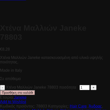
Χτένα Μαλλιών Janeke
78803
€
8.28
Χτένα Μαλλιών Janeke κατασκευασμένη από υλικά υψηλής
ποιότητας.
Made in Italy
Σε απόθεμα
Χτένα Μαλλιών Janeke 78803 ποσότητα
Προσθήκη στο καλάθι
Εταιρία:
Janeke
Add to Wishlist
Κωδικός προϊόντος:
78803
Κατηγορίες:
Hair Care
,
Άνδρας
,