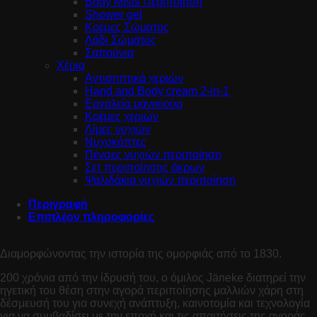
Body Mists Περιποίηση
Shower gel
Κρέμες Σώματος
Λάδι Σώματος
Σαπούνια
Χέρια
Αντισηπτικά χεριών
Hand and Body cream 2-in-1
Εργαλεία μανικιούρ
Κρέμες χεριών
Λίμες νυχιών
Νυχοκόπτες
Πένσες νυχιών περιποίηση
Σετ περιποίησης άκρων
Ψαλιδάκια νυχιών περιποίηση
Περιγραφή
Επιπλέον πληροφορίες
Διαμορφώνοντας την ιστορία της ομορφιάς από το 1830.
200 χρόνια από την ίδρυσή του, ο όμιλος Jäneke διατηρεί την
ηγετική του θέση στην αγορά περιποίησης μαλλιών χάρη στη
δέσμευσή του για συνεχή ανάπτυξη, καινοτομία και τεχνολογία
για να συμβαδίσει με την εποχή και τις απαιτήσεις της αγοράς.