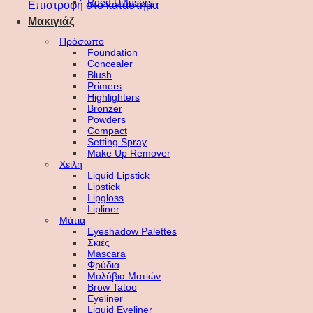
Reed Diffusers
Επιστροφή στο κατάστημα
Μακιγιάζ
Πρόσωπο
Foundation
Concealer
Blush
Primers
Highlighters
Bronzer
Powders
Compact
Setting Spray
Make Up Remover
Χείλη
Liquid Lipstick
Lipstick
Lipgloss
Lipliner
Μάτια
Eyeshadow Palettes
Σκιές
Mascara
Φρύδια
Μολύβια Ματιών
Brow Tatoo
Eyeliner
Liquid Eyeliner