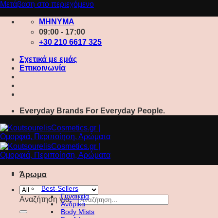
Μετάβαση στο περιεχόμενο
ΜΗΝΥΜΑ
09:00 - 17:00
+30 210 6617 325
Σχετικά με εμάς
Επικοινωνία
Everyday Brands For Everyday People.
Άρωμα
Best-Sellers
Γυναικεία
Αναζήτηση για:
Ανδρικά
Body Mists