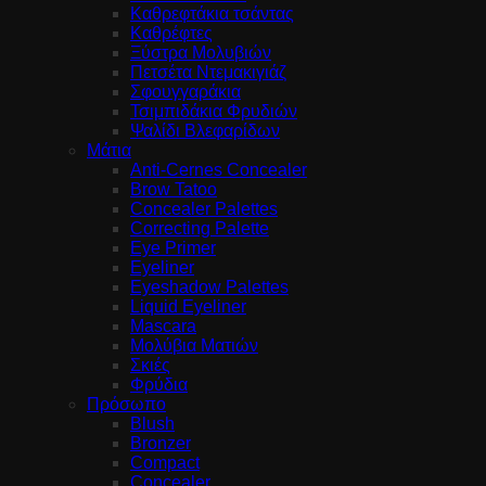
Καθρεφτάκια τσάντας
Καθρέφτες
Ξύστρα Μολυβιών
Πετσέτα Ντεμακιγιάζ
Σφουγγαράκια
Τσιμπιδάκια Φρυδιών
Ψαλίδι Βλεφαρίδων
Μάτια
Anti-Cernes Concealer
Brow Tatoo
Concealer Palettes
Correcting Palette
Eye Primer
Eyeliner
Eyeshadow Palettes
Liquid Eyeliner
Mascara
Μολύβια Ματιών
Σκιές
Φρύδια
Πρόσωπο
Blush
Bronzer
Compact
Concealer