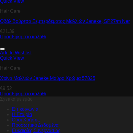
Quick View
Hair Care
Οβάλ Βούρτσα Ξεμπερδέματος Μαλλιών Janeke, SP27/m Ner
€
21.39
Προσθήκη στο καλάθι
Add to Wishlist
Quick View
Hair Care
Χτένα Μαλλιών Janeke Μαύρο Χρώμα 57825
€
9.52
Προσθήκη στο καλάθι
Σχετικά με εμάς
Επικοινωνία
Η Εταιρία
Όροι Χρήσης
Προσωπικά Δεδομένα
Ευκαιρίες Συνεργασίας