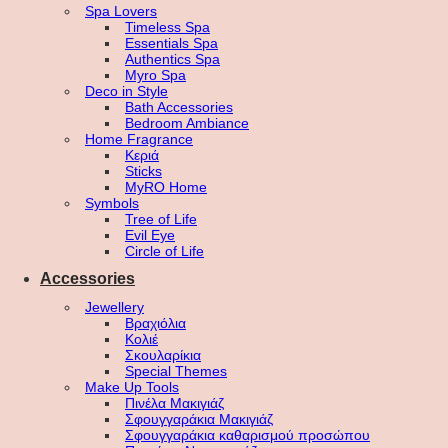
Spa Lovers
Timeless Spa
Essentials Spa
Authentics Spa
Myro Spa
Deco in Style
Bath Accessories
Bedroom Ambiance
Home Fragrance
Κεριά
Sticks
MyRO Home
Symbols
Tree of Life
Evil Eye
Circle of Life
Accessories
Jewellery
Βραχιόλια
Κολιέ
Σκουλαρίκια
Special Themes
Make Up Tools
Πινέλα Μακιγιάζ
Σφουγγαράκια Μακιγιάζ
Σφουγγαράκια καθαρισμού προσώπου