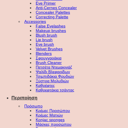
Eye Primer
Anti-Cernes Concealer
Concealer Palettes
Correcting Palette
Accessories
False Eyelashes
Makeup brushes
Blush brush
Lip brush
Eye brush
Velvet Brushes
Blenders
Σφουγγαράκια
Brush Cleaner
Πετσέτα Ντεμακιγιάζ
Ψαλίδι Βλεφαρίδων
Τσιμπιδάκια Φρυδιών
Ξύστρα Μολυβιών
Καθρέφτες
Καθρεφτάκια τσάντας
Περιποίηση
Πρόσωπο
Κρέμες Προσώπου
Κρέμες Ματιών
Konjac sponges
Μάσκες προσώπου