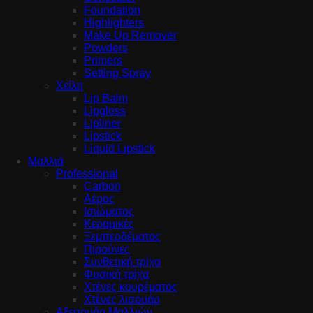
Foundation
Highlighters
Make Up Remover
Powders
Primers
Setting Spray
Χείλη
Lip Balm
Lipgloss
Lipliner
Lipstick
Liquid Lipstick
Μαλλιά
Professional
Carbon
Αέρος
Ισιώματος
Κεραμικές
Ξεμπερδέματος
Πιρούνες
Συνθετική τρίχα
Φυσική τρίχα
Χτένες κουρέματος
Χτένες λισουάρ
Αξεσουάρ Μαλλιών