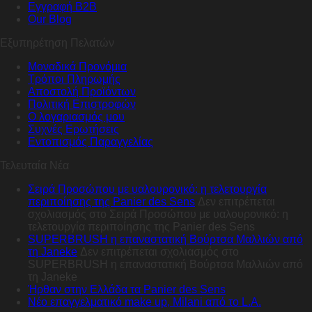
Εγγραφή B2B
Our Blog
Εξυπηρέτηση Πελατών
Μοναδικά Προνόμια
Τρόποι Πληρωμής
Αποστολή Προϊόντων
Πολιτική Επιστροφών
Ο λογαριασμός μου
Συχνές Ερωτήσεις
Εντοπισμός Παραγγελίας
Τελευταία Νέα
Σειρά Προσώπου με υαλουρονικό: η τελετουργία
περιποίησης της Panier des Sens
Δεν επιτρέπεται
σχολιασμός
στο Σειρά Προσώπου με υαλουρονικό: η
τελετουργία περιποίησης της Panier des Sens
SUPERBRUSH η επαναστατική Βούρτσα Μαλλιών από
τη Janeke
Δεν επιτρέπεται σχολιασμός
στο
SUPERBRUSH η επαναστατική Βούρτσα Μαλλιών από
τη Janeke
Ήρθαν στην Ελλάδα τα Panier des Sens
Nέο επαγγελματικό make up, Milani από το L.A.