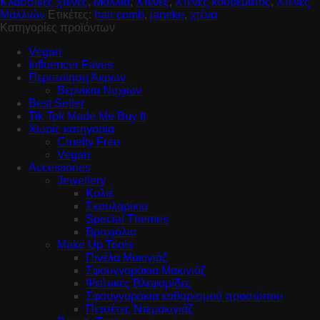
Κλασσικές χτένες
,
Μαλλιά
,
Χτένες
,
Χτένες κουρέματος
,
Χτένες
Μαλλιών
Ετικέτες:
hair comb
,
janeke
,
χτένα
Κατηγορίες προϊόντων
Vegan
Influencer Faves
Περιποίηση Άκρων
Βερνίκια Νυχιών
Best Seller
Tik Tok Made Me Buy It
Χωρίς κατηγορία
Cruelty Free
Vegan
Accessories
Jewellery
Κολιέ
Σκουλαρίκια
Special Themes
Βραχιόλια
Make Up Tools
Πινέλα Μακιγιάζ
Σφουγγαράκια Μακιγιάζ
Ψεύτικες Βλεφαρίδες
Σφουγγαράκια καθαρισμού προσώπου
Πετσέτες Ντεμακιγιάζ