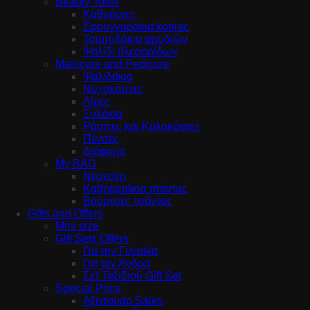
Beauty Tools
Καθρέφτες
Σφουγγαράκια konjac
Τσιμπιδάκια φρυδιών
Ψαλίδι βλεφαρίδων
Manicure and Pedicure
Ψαλιδάκια
Νυχοκόπτες
Λίμες
Ξυλάκια
Ράσπες και Καλοκόφτες
Πένσες
Διάφορα
My BAG
Νεσεσέρ
Καθρεφτάκια τσάντας
Βούρτσες τσάντας
Gifts and Offers
Mini size
Gift Sets Offers
Για την Γυναίκα
Για τον Άνδρα
Σετ Ταξιδιού Gift Set
Special Price
Αξεσουάρ Sales