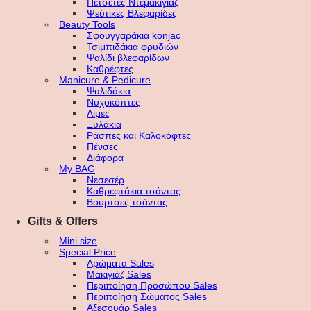
Πετσέτες Ντεμακιγιάζ
Ψεύτικες Βλεφαρίδες
Beauty Tools
Σφουγγαράκια konjac
Τσιμπιδάκια φρυδιών
Ψαλίδι βλεφαρίδων
Καθρέφτες
Manicure & Pedicure
Ψαλιδάκια
Νυχοκόπτες
Λίμες
Ξυλάκια
Ράσπες και Καλοκόφτες
Πένσες
Διάφορα
My BAG
Νεσεσέρ
Καθρεφτάκια τσάντας
Βούρτσες τσάντας
Gifts & Offers
Mini size
Special Price
Αρώματα Sales
Μακιγιάζ Sales
Περιποίηση Προσώπου Sales
Περιποίηση Σώματος Sales
Αξεσουάρ Sales