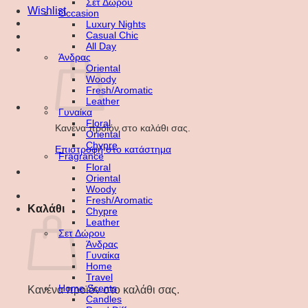
Σετ Δώρου
Wishlist
Occasion
Luxury Nights
Casual Chic
All Day
Άνδρας
Oriental
Woody
Fresh/Aromatic
Leather
Γυναίκα
Floral
Κανένα προϊόν στο καλάθι σας.
Oriental
Chypre
Επιστροφή στο κατάστημα
Fragrance
Floral
Oriental
Woody
Fresh/Aromatic
Καλάθι
Chypre
Leather
Σετ Δώρου
Άνδρας
Γυναίκα
Home
Travel
Home Scents
Κανένα προϊόν στο καλάθι σας.
Candles