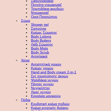
Σφουγγαράκια
Πετσέτα ντεμακιγιάζ
Τσιμπιδάκια φρυδιών
Ντεμακιγιάζ
Οροί Προσώπου
Σώμα
Shower gel
Σαπούνια
Κρέμες Σώματος
Body Lotions
Body Butters
Λάδι Σώματος
Body Mists
Body Scrub
Αντιηλιακά
Χέρια
Αντισηπτικά χεριών
Κρέμες χεριών
Hand and Body cream 2-in-1
Σετ περιποίησης άκρων
Ψαλιδάκια νυχιών
Πένσες νυχιών
Νυχοκόπτες
Λίμες νυχιών
Εργαλεία μανικιούρ
Πόδια
Ενυδατική κρέμα ποδιών
Κρέμα εντατικής θρέψης