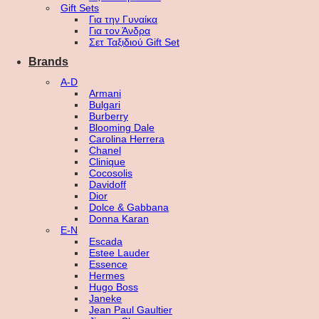
Gift Sets
Για την Γυναίκα
Για τον Άνδρα
Σετ Ταξιδιού Gift Set
Brands
A-D
Armani
Bulgari
Burberry
Blooming Dale
Carolina Herrera
Chanel
Clinique
Cocosolis
Davidoff
Dior
Dolce & Gabbana
Donna Karan
E-N
Escada
Estee Lauder
Essence
Hermes
Hugo Boss
Janeke
Jean Paul Gaultier