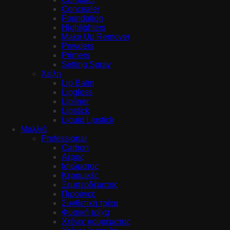
Concealer
Foundation
Highlighters
Make Up Remover
Powders
Primers
Setting Spray
Χείλη
Lip Balm
Lipgloss
Lipliner
Lipstick
Liquid Lipstick
Μαλλιά
Professional
Carbon
Αέρος
Ισιώματος
Κεραμικές
Ξεμπερδέματος
Πιρούνες
Συνθετική τρίχα
Φυσική τρίχα
Χτένες κουρέματος