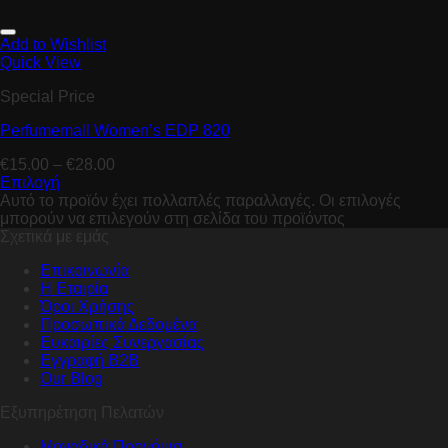
Add to Wishlist
Quick View
Special Price
Perfumemall Women’s EDP 820
€
15.00
–
€
28.00
Επιλογή
Αυτό το προϊόν έχει πολλαπλές παραλλαγές. Οι επιλογές
μπορούν να επιλεγούν στη σελίδα του προϊόντος
Σχετικά με εμάς
Επικοινωνία
Η Εταιρία
Όροι Χρήσης
Προσωπικά Δεδομένα
Ευκαιρίες Συνεργασίας
Εγγραφή B2B
Our Blog
Εξυπηρέτηση Πελατών
Μοναδικά Προνόμια