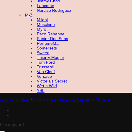
Jimmy Choo
Lancome
Narciso Rodriguez
M-Z
Milani
Moschino
Myro
Paco Rabanne
Panier Des Sens
PerfumeMall
Somersets
Sweed
Thierry Mugler
Tom Ford
Trussardi
Van Cleef
Versace
Victoria’s Secret
Wet n Wild
YSL
Αρχική σελίδα
/
Περιποίηση Άκρων
/
Βερνίκια Νυχιών
Προσφορά!