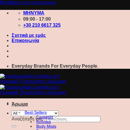
Μετάβαση στο περιεχόμενο
ΜΗΝΥΜΑ
09:00 - 17:00
+30 210 6617 325
Σχετικά με εμάς
Επικοινωνία
Everyday Brands For Everyday People.
Άρωμα
Best-Sellers
Γυναικεία
Αναζήτηση για:
Ανδρικά
Body Mists