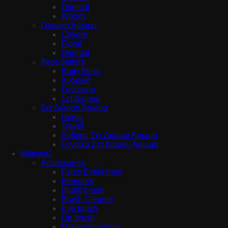
Oriental
Woody
Γυναίκα Άρωμα
Chypre
Floral
Oriental
Best-Sellers
Body Mists
Ανδρικά
Γυναικεία
Σετ Δώρου
Σετ Δώρου Άρωμα
Home
Travel
Άνδρας Σετ Δώρου Άρωμα
Γυναίκα Σετ Δώρου Άρωμα
Μακιγιάζ
Accessories
False Eyelashes
Blenders
Blush brush
Brush Cleaner
Eye brush
Lip brush
Makeup brushes