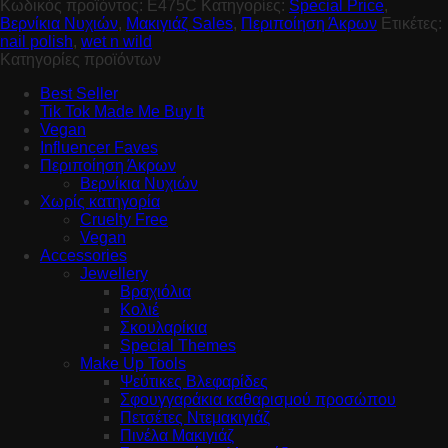
Κωδικός προϊόντος:
E475C
Κατηγορίες:
Special Price
,
Βερνίκια Νυχιών
,
Μακιγιάζ Sales
,
Περιποίηση Άκρων
Ετικέτες:
nail polish
,
wet n wild
Κατηγορίες προϊόντων
Best Seller
Tik Tok Made Me Buy It
Vegan
Influencer Faves
Περιποίηση Άκρων
Βερνίκια Νυχιών
Χωρίς κατηγορία
Cruelty Free
Vegan
Accessories
Jewellery
Βραχιόλια
Κολιέ
Σκουλαρίκια
Special Themes
Make Up Tools
Ψεύτικες Βλεφαρίδες
Σφουγγαράκια καθαρισμού προσώπου
Πετσέτες Ντεμακιγιάζ
Πινέλα Μακιγιάζ