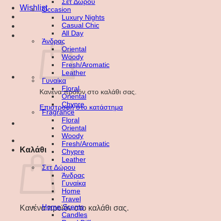
Σετ Δώρου
Wishlist
Occasion
Luxury Nights
Casual Chic
All Day
Άνδρας
Oriental
Woody
Fresh/Aromatic
Leather
Γυναίκα
Floral
Κανένα προϊόν στο καλάθι σας.
Oriental
Chypre
Επιστροφή στο κατάστημα
Fragrance
Floral
Oriental
Woody
Fresh/Aromatic
Καλάθι
Chypre
Leather
Σετ Δώρου
Άνδρας
Γυναίκα
Home
Travel
Home Scents
Κανένα προϊόν στο καλάθι σας.
Candles