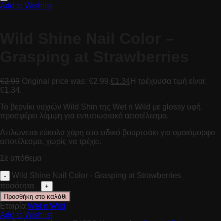
Add to Wishlist
Wild Shine Nail Color –
Grasping at Strawberries
€
2.99
Original price was: €2.99.
€
1.34
Η τρέχουσα τιμή είναι:
€1.34.
Το βερνίκι νυχιών Wild Shin της Wet n Wild με glossy υφή,
προσφέρει λάμψη για εντυπωσιακό αποτέλεσμα.
Απλώνεται εύκολα χάρη στο ειδικό βουρτσάκι για ομοιόμορφο
αποτέλεσμα, χωρίς να τρέχει.
Σε απόθεμα
Wild Shine Nail Color - Grasping at Strawberries
ποσότητα
Προσθήκη στο καλάθι
Εταιρία:
Wet n Wild
Add to Wishlist