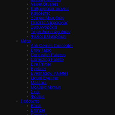
Velvet Brushes
Καθρεφτάκια τσάντας
Καθρέφτες
Ξύστρα Μολυβιών
Πετσέτα Ντεμακιγιάζ
Σφουγγαράκια
Τσιμπιδάκια Φρυδιών
Ψαλίδι Βλεφαρίδων
Μάτια
Anti-Cernes Concealer
Brow Tatoo
Concealer Palettes
Correcting Palette
Eye Primer
Eyeliner
Eyeshadow Palettes
Liquid Eyeliner
Mascara
Μολύβια Ματιών
Σκιές
Φρύδια
Πρόσωπο
Blush
Bronzer
Compact