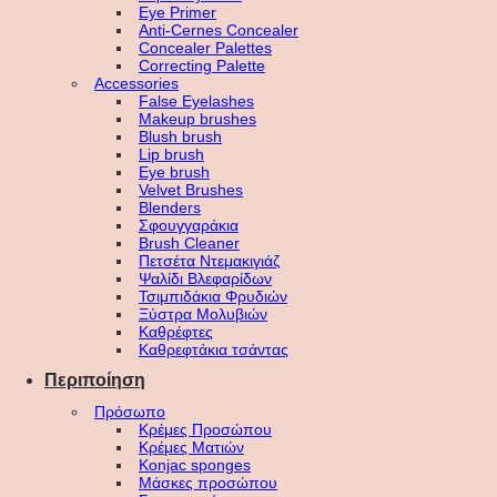
Eye Primer
Anti-Cernes Concealer
Concealer Palettes
Correcting Palette
Accessories
False Eyelashes
Makeup brushes
Blush brush
Lip brush
Eye brush
Velvet Brushes
Blenders
Σφουγγαράκια
Brush Cleaner
Πετσέτα Ντεμακιγιάζ
Ψαλίδι Βλεφαρίδων
Τσιμπιδάκια Φρυδιών
Ξύστρα Μολυβιών
Καθρέφτες
Καθρεφτάκια τσάντας
Περιποίηση
Πρόσωπο
Κρέμες Προσώπου
Κρέμες Ματιών
Konjac sponges
Μάσκες προσώπου