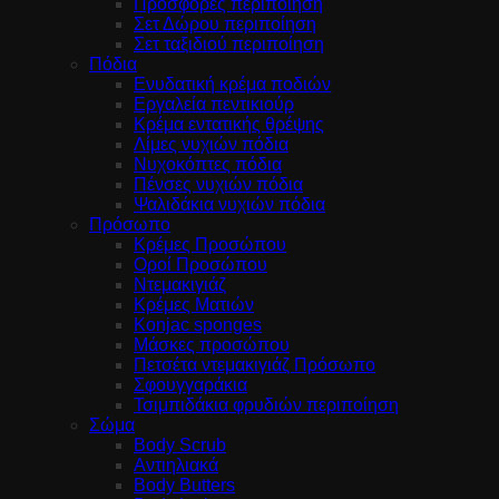
Προσφορές περιποίηση
Σετ Δώρου περιποίηση
Σετ ταξιδιού περιποίηση
Πόδια
Ενυδατική κρέμα ποδιών
Εργαλεία πεντικιούρ
Κρέμα εντατικής θρέψης
Λίμες νυχιών πόδια
Νυχοκόπτες πόδια
Πένσες νυχιών πόδια
Ψαλιδάκια νυχιών πόδια
Πρόσωπο
Κρέμες Προσώπου
Οροί Προσώπου
Ντεμακιγιάζ
Κρέμες Ματιών
Konjac sponges
Μάσκες προσώπου
Πετσέτα ντεμακιγιάζ Πρόσωπο
Σφουγγαράκια
Τσιμπιδάκια φρυδιών περιποίηση
Σώμα
Body Scrub
Αντιηλιακά
Body Butters