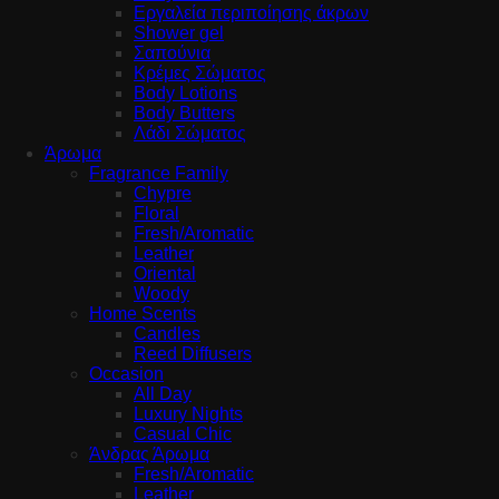
Εργαλεία περιποίησης άκρων
Shower gel
Σαπούνια
Κρέμες Σώματος
Body Lotions
Body Butters
Λάδι Σώματος
Άρωμα
Fragrance Family
Chypre
Floral
Fresh/Aromatic
Leather
Oriental
Woody
Home Scents
Candles
Reed Diffusers
Occasion
All Day
Luxury Nights
Casual Chic
Άνδρας Άρωμα
Fresh/Aromatic
Leather