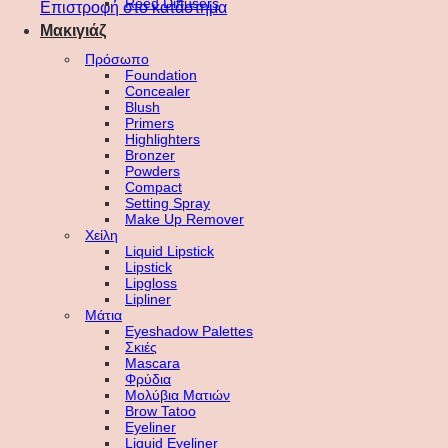
Reed Diffusers
Επιστροφή στο κατάστημα
Μακιγιάζ
Πρόσωπο
Foundation
Concealer
Blush
Primers
Highlighters
Bronzer
Powders
Compact
Setting Spray
Make Up Remover
Χείλη
Liquid Lipstick
Lipstick
Lipgloss
Lipliner
Μάτια
Eyeshadow Palettes
Σκιές
Mascara
Φρύδια
Μολύβια Ματιών
Brow Tatoo
Eyeliner
Liquid Eyeliner