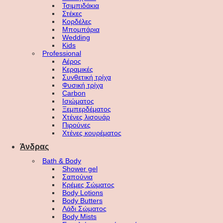
Τσιμπιδάκια
Στέκες
Κορδέλες
Μπομπάρια
Wedding
Kids
Professional
Αέρος
Κεραμικές
Συνθετική τρίχα
Φυσική τρίχα
Carbon
Ισιώματος
Ξεμπερδέματος
Χτένες λισουάρ
Πιρούνες
Χτένες κουρέματος
Άνδρας
Bath & Body
Shower gel
Σαπούνια
Κρέμες Σώματος
Body Lotions
Body Butters
Λάδι Σώματος
Body Mists