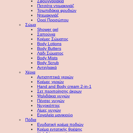
Σφουγγαράκια
Πετσέτα ντεμακιγιάζ
Τσιμπιδάκια φρυδιών
Ντεμακιγιάζ
Οροί Προσώπου
Σώμα
Shower gel
Σαπούνια
Κρέμες Σώματος
Body Lotions
Body Butters
Λάδι Σώματος
Body Mists
Body Scrub
Αντιηλιακά
Χέρια
Αντισηπτικά χεριών
Κρέμες χεριών
Hand and Body cream 2-in-1
Σετ περιποίησης άκρων
Ψαλιδάκια νυχιών
Πένσες νυχιών
Νυχοκόπτες
Λίμες νυχιών
Εργαλεία μανικιούρ
Πόδια
Ενυδατική κρέμα ποδιών
Κρέμα εντατικής θρέψης