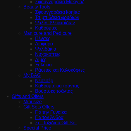
Σφουγγαράκια Μακιγιάζ
Beauty Tools
Σφουγγαράκια konjac
Τσιμπιδάκια φρυδιών
Ψαλίδι βλεφαρίδων
Καθρέφτες
Manicure and Pedicure
Πένσες
Διάφορα
Ψαλιδάκια
Νυχοκόπτες
Λίμες
Ξυλάκια
Ράσπες και Καλοκόφτες
My BAG
Νεσεσέρ
Καθρεφτάκια τσάντας
Βούρτσες τσάντας
Gifts and Offers
Mini size
Gift Sets Offers
Για την Γυναίκα
Για τον Άνδρα
Σετ Ταξιδιού Gift Set
Special Price