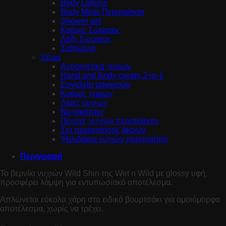
Body Lotions
Body Mists Περιποίηση
Shower gel
Κρέμες Σώματος
Λάδι Σώματος
Σαπούνια
Χέρια
Αντισηπτικά χεριών
Hand and Body cream 2-in-1
Εργαλεία μανικιούρ
Κρέμες χεριών
Λίμες νυχιών
Νυχοκόπτες
Πένσες νυχιών περιποίηση
Σετ περιποίησης άκρων
Ψαλιδάκια νυχιών περιποίηση
Περιγραφή
Το βερνίκι νυχιών Wild Shin της Wet n Wild με glossy υφή,
προσφέρει λάμψη για εντυπωσιακό αποτέλεσμα.
Απλώνεται εύκολα χάρη στο ειδικό βουρτσάκι για ομοιόμορφο
αποτέλεσμα, χωρίς να τρέχει.