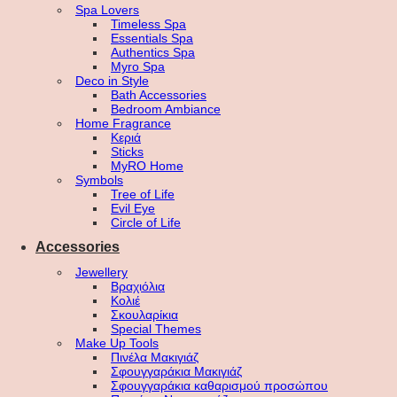
Spa Lovers
Timeless Spa
Essentials Spa
Authentics Spa
Myro Spa
Deco in Style
Bath Accessories
Bedroom Ambiance
Home Fragrance
Κεριά
Sticks
MyRO Home
Symbols
Tree of Life
Evil Eye
Circle of Life
Accessories
Jewellery
Βραχιόλια
Κολιέ
Σκουλαρίκια
Special Themes
Make Up Tools
Πινέλα Μακιγιάζ
Σφουγγαράκια Μακιγιάζ
Σφουγγαράκια καθαρισμού προσώπου