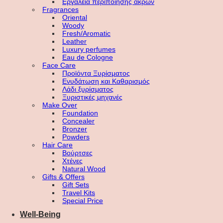
Εργαλεία περιποίησης άκρων
Fragrances
Oriental
Woody
Fresh/Aromatic
Leather
Luxury perfumes
Eau de Cologne
Face Care
Προϊόντα Ξυρίσματος
Ενυδάτωση και Καθαρισμός
Λάδι ξυρίσματος
Ξυριστικές μηχανές
Make Over
Foundation
Concealer
Bronzer
Powders
Hair Care
Βούρτσες
Χτένες
Natural Wood
Gifts & Offers
Gift Sets
Travel Kits
Special Price
Well-Being