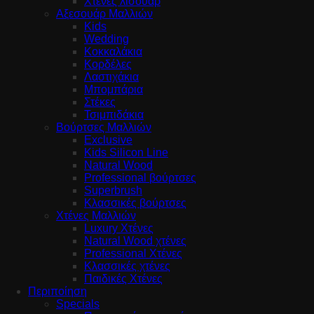
Χτένες λισουάρ
Αξεσουάρ Μαλλιών
Kids
Wedding
Κοκκαλάκια
Κορδέλες
Λαστιχάκια
Μπομπάρια
Στέκες
Τσιμπιδάκια
Βούρτσες Μαλλιών
Exclusive
Kids Silicon Line
Natural Wood
Professional βούρτσες
Superbrush
Κλασσικές βούρτσες
Χτένες Μαλλιών
Luxury Χτένες
Natural Wood χτένες
Professional Χτένες
Κλασσικές χτένες
Παιδικές Χτένες
Περιποίηση
Specials