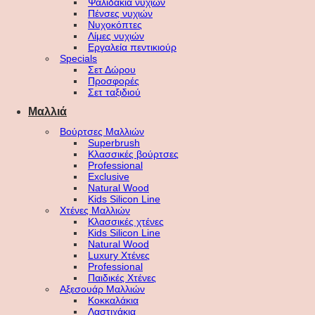
Ψαλιδάκια νυχιών
Πένσες νυχιών
Νυχοκόπτες
Λίμες νυχιών
Εργαλεία πεντικιούρ
Specials
Σετ Δώρου
Προσφορές
Σετ ταξιδιού
Μαλλιά
Βούρτσες Μαλλιών
Superbrush
Κλασσικές βούρτσες
Professional
Exclusive
Natural Wood
Kids Silicon Line
Χτένες Μαλλιών
Κλασσικές χτένες
Kids Silicon Line
Natural Wood
Luxury Χτένες
Professional
Παιδικές Χτένες
Αξεσουάρ Μαλλιών
Κοκκαλάκια
Λαστιχάκια