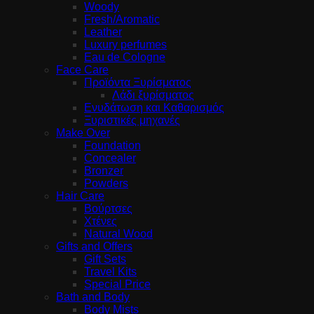
Woody
Fresh/Aromatic
Leather
Luxury perfumes
Eau de Cologne
Face Care
Προϊόντα Ξυρίσματος
Λάδι ξυρίσματος
Ενυδάτωση και Καθαρισμός
Ξυριστικές μηχανές
Make Over
Foundation
Concealer
Bronzer
Powders
Hair Care
Βούρτσες
Χτένες
Natural Wood
Gifts and Offers
Gift Sets
Travel Kits
Special Price
Bath and Body
Body Mists