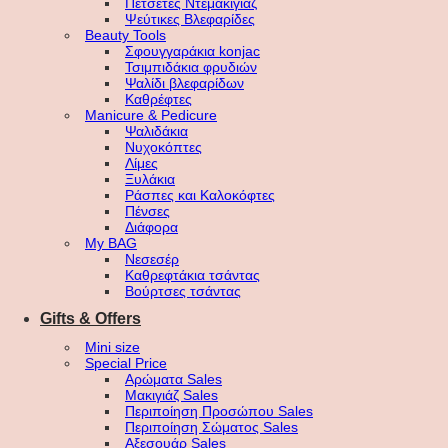
Πετσέτες Ντεμακιγιάζ
Ψεύτικες Βλεφαρίδες
Beauty Tools
Σφουγγαράκια konjac
Τσιμπιδάκια φρυδιών
Ψαλίδι βλεφαρίδων
Καθρέφτες
Manicure & Pedicure
Ψαλιδάκια
Νυχοκόπτες
Λίμες
Ξυλάκια
Ράσπες και Καλοκόφτες
Πένσες
Διάφορα
My BAG
Νεσεσέρ
Καθρεφτάκια τσάντας
Βούρτσες τσάντας
Gifts & Offers
Mini size
Special Price
Αρώματα Sales
Μακιγιάζ Sales
Περιποίηση Προσώπου Sales
Περιποίηση Σώματος Sales
Αξεσουάρ Sales