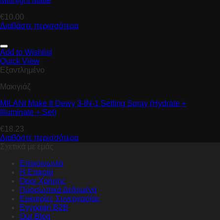
Midnight Matte
€
10.00
Διαβάστε περισσότερα
Add to Wishlist
Quick View
Εξαντλημένο
Μακιγιάζ
MILANI Make It Dewy 3-IN-1 Setting Spray (Hydrate +
Illuminate + Set)
€
18.23
Διαβάστε περισσότερα
Σχετικά με εμάς
Επικοινωνία
Η Εταιρία
Όροι Χρήσης
Προσωπικά Δεδομένα
Ευκαιρίες Συνεργασίας
Εγγραφή B2B
Our Blog