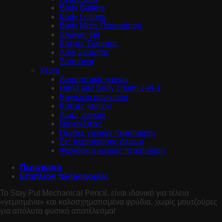
Body Butters
Body Lotions
Body Mists Περιποίηση
Shower gel
Κρέμες Σώματος
Λάδι Σώματος
Σαπούνια
Χέρια
Αντισηπτικά χεριών
Hand and Body cream 2-in-1
Εργαλεία μανικιούρ
Κρέμες χεριών
Λίμες νυχιών
Νυχοκόπτες
Πένσες νυχιών περιποίηση
Σετ περιποίησης άκρων
Ψαλιδάκια νυχιών περιποίηση
Περιγραφή
Επιπλέον πληροφορίες
Το Stay Put Mechanical Pencil, είναι ιδανικό για τέλεια
«γεμισμένα» και καλοσχηματισμένα φρύδια, χωρίς μουτζούρες
για απόλυτα φυσικό αποτέλεσμα!