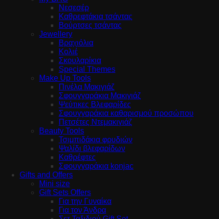
Νεσεσέρ
Καθρεφτάκια τσάντας
Βούρτσες τσάντας
Jewellery
Βραχιόλια
Κολιέ
Σκουλαρίκια
Special Themes
Make Up Tools
Πινέλα Μακιγιάζ
Σφουγγαράκια Μακιγιάζ
Ψεύτικες Βλεφαρίδες
Σφουγγαράκια καθαρισμού προσώπου
Πετσέτες Ντεμακιγιάζ
Beauty Tools
Τσιμπιδάκια φρυδιών
Ψαλίδι βλεφαρίδων
Καθρέφτες
Σφουγγαράκια konjac
Gifts and Offers
Mini size
Gift Sets Offers
Για την Γυναίκα
Για τον Άνδρα
Σετ Ταξιδιού Gift Set