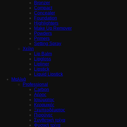
Bronzer
Compact
Concealer
Foundation
Highlighters
Make Up Remover
Powders
Primers
Setting Spray
Χείλη
Lip Balm
Lipgloss
Lipliner
Lipstick
Liquid Lipstick
Μαλλιά
Professional
Carbon
Αέρος
Ισιώματος
Κεραμικές
Ξεμπερδέματος
Πιρούνες
Συνθετική τρίχα
Φυσική τρίχα