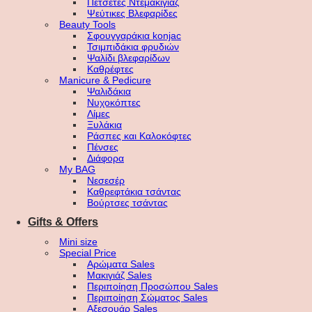
Πετσέτες Ντεμακιγιάζ
Ψεύτικες Βλεφαρίδες
Beauty Tools
Σφουγγαράκια konjac
Τσιμπιδάκια φρυδιών
Ψαλίδι βλεφαρίδων
Καθρέφτες
Manicure & Pedicure
Ψαλιδάκια
Νυχοκόπτες
Λίμες
Ξυλάκια
Ράσπες και Καλοκόφτες
Πένσες
Διάφορα
My BAG
Νεσεσέρ
Καθρεφτάκια τσάντας
Βούρτσες τσάντας
Gifts & Offers
Mini size
Special Price
Αρώματα Sales
Μακιγιάζ Sales
Περιποίηση Προσώπου Sales
Περιποίηση Σώματος Sales
Αξεσουάρ Sales