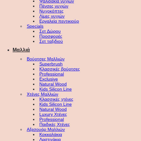
Ψαλιδάκια νυχιών
Πένσες νυχιών
Νυχοκόπτες
Λίμες νυχιών
Εργαλεία πεντικιούρ
Specials
Σετ Δώρου
Προσφορές
Σετ ταξιδιού
Μαλλιά
Βούρτσες Μαλλιών
Superbrush
Κλασσικές βούρτσες
Professional
Exclusive
Natural Wood
Kids Silicon Line
Χτένες Μαλλιών
Κλασσικές χτένες
Kids Silicon Line
Natural Wood
Luxury Χτένες
Professional
Παιδικές Χτένες
Αξεσουάρ Μαλλιών
Κοκκαλάκια
Λαστιχάκια