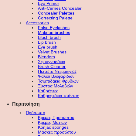
Eye Primer
Anti-Cernes Concealer
Concealer Palettes
Correcting Palette
Accessories
False Eyelashes
Makeup brushes
Blush brush
Lip brush
Eye brush
Velvet Brushes
Blenders
Σφουγγαράκια
Brush Cleaner
Πετσέτα Ντεμακιγιάζ
Ψαλίδι Βλεφαρίδων
Τσιμπιδάκια Φρυδιών
Ξύστρα Μολυβιών
Καθρέφτες
Καθρεφτάκια τσάντας
Περιποίηση
Πρόσωπο
Κρέμες Προσώπου
Κρέμες Ματιών
Konjac sponges
Μάσκες προσώπου