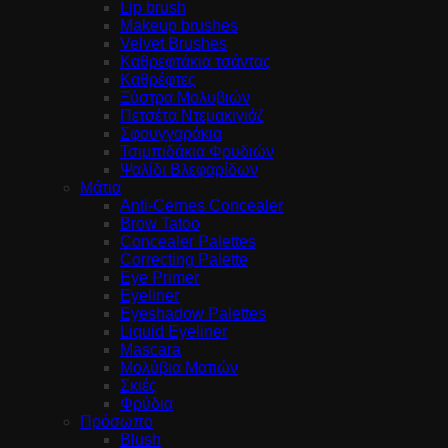
Lip brush
Makeup brushes
Velvet Brushes
Καθρεφτάκια τσάντας
Καθρέφτες
Ξύστρα Μολυβιών
Πετσέτα Ντεμακιγιάζ
Σφουγγαράκια
Τσιμπιδάκια Φρυδιών
Ψαλίδι Βλεφαρίδων
Μάτια
Anti-Cernes Concealer
Brow Tatoo
Concealer Palettes
Correcting Palette
Eye Primer
Eyeliner
Eyeshadow Palettes
Liquid Eyeliner
Mascara
Μολύβια Ματιών
Σκιές
Φρύδια
Πρόσωπο
Blush