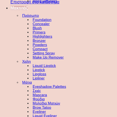
Reed Diffusers
Επιστροφή στο κατάστημα
Μακιγιάζ
Πρόσωπο
Foundation
Concealer
Blush
Primers
Highlighters
Bronzer
Powders
Compact
Setting Spray
Make Up Remover
Χείλη
Liquid Lipstick
Lipstick
Lipgloss
Lipliner
Μάτια
Eyeshadow Palettes
Σκιές
Mascara
Φρύδια
Μολύβια Ματιών
Brow Tatoo
Eyeliner
Liquid Eyeliner