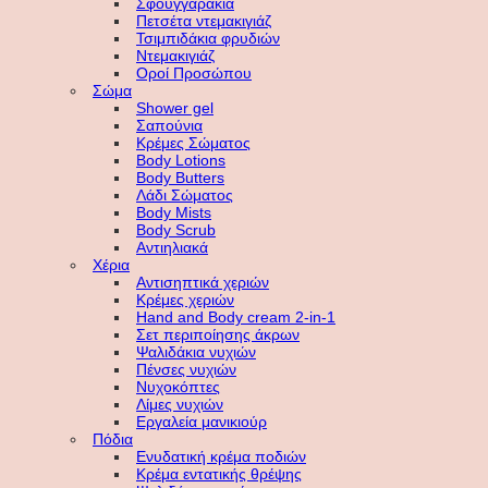
Σφουγγαράκια
Πετσέτα ντεμακιγιάζ
Τσιμπιδάκια φρυδιών
Ντεμακιγιάζ
Οροί Προσώπου
Σώμα
Shower gel
Σαπούνια
Κρέμες Σώματος
Body Lotions
Body Butters
Λάδι Σώματος
Body Mists
Body Scrub
Αντιηλιακά
Χέρια
Αντισηπτικά χεριών
Κρέμες χεριών
Hand and Body cream 2-in-1
Σετ περιποίησης άκρων
Ψαλιδάκια νυχιών
Πένσες νυχιών
Νυχοκόπτες
Λίμες νυχιών
Εργαλεία μανικιούρ
Πόδια
Ενυδατική κρέμα ποδιών
Κρέμα εντατικής θρέψης