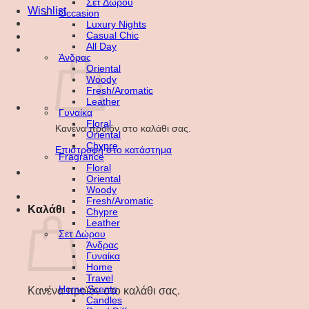
Σετ Δώρου
Wishlist
Occasion
Luxury Nights
Casual Chic
All Day
Άνδρας
Oriental
Woody
Fresh/Aromatic
Leather
Γυναίκα
Floral
Κανένα προϊόν στο καλάθι σας.
Oriental
Chypre
Επιστροφή στο κατάστημα
Fragrance
Floral
Oriental
Woody
Fresh/Aromatic
Καλάθι
Chypre
Leather
Σετ Δώρου
Άνδρας
Γυναίκα
Home
Travel
Home Scents
Κανένα προϊόν στο καλάθι σας.
Candles