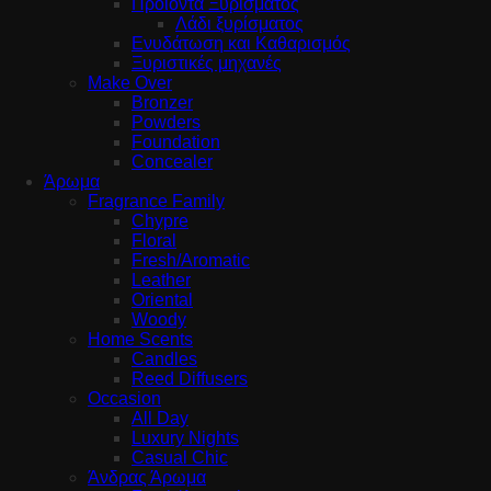
Προϊόντα Ξυρίσματος
Λάδι ξυρίσματος
Ενυδάτωση και Καθαρισμός
Ξυριστικές μηχανές
Make Over
Bronzer
Powders
Foundation
Concealer
Άρωμα
Fragrance Family
Chypre
Floral
Fresh/Aromatic
Leather
Oriental
Woody
Home Scents
Candles
Reed Diffusers
Occasion
All Day
Luxury Nights
Casual Chic
Άνδρας Άρωμα