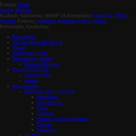
Εταιρία:
Milani
Add to Wishlist
Κωδικός προϊόντος:
MAMP 04
Κατηγορίες:
Μακιγιάζ
,
Μάτια
,
Φρύδια
Ετικέτες:
eyebrow
,
eyebrow pencil
,
milani
Κατηγορίες προϊόντων
Best Seller
Tik Tok Made Me Buy It
Vegan
Influencer Faves
Περιποίηση Άκρων
Βερνίκια Νυχιών
Χωρίς κατηγορία
Cruelty Free
Vegan
Accessories
Manicure and Pedicure
Ψαλιδάκια
Νυχοκόπτες
Λίμες
Ξυλάκια
Ράσπες και Καλοκόφτες
Πένσες
Διάφορα
My BAG