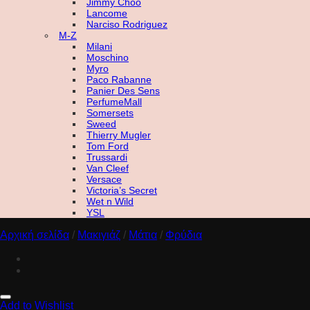
Jimmy Choo
Lancome
Narciso Rodriguez
M-Z
Milani
Moschino
Myro
Paco Rabanne
Panier Des Sens
PerfumeMall
Somersets
Sweed
Thierry Mugler
Tom Ford
Trussardi
Van Cleef
Versace
Victoria’s Secret
Wet n Wild
YSL
Αρχική σελίδα
/
Μακιγιάζ
/
Μάτια
/
Φρύδια
Add to Wishlist