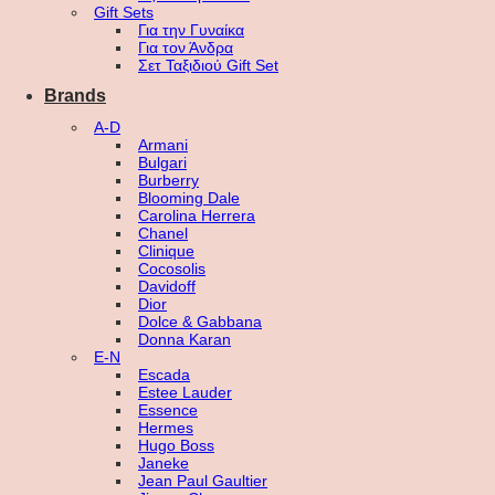
Gift Sets
Για την Γυναίκα
Για τον Άνδρα
Σετ Ταξιδιού Gift Set
Brands
A-D
Armani
Bulgari
Burberry
Blooming Dale
Carolina Herrera
Chanel
Clinique
Cocosolis
Davidoff
Dior
Dolce & Gabbana
Donna Karan
E-N
Escada
Estee Lauder
Essence
Hermes
Hugo Boss
Janeke
Jean Paul Gaultier