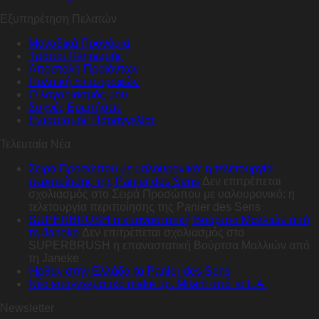
Εξυπηρέτηση Πελατών
Μοναδικά Προνόμια
Τρόποι Πληρωμής
Αποστολή Προϊόντων
Πολιτική Επιστροφών
Ο λογαριασμός μου
Συχνές Ερωτήσεις
Εντοπισμός Παραγγελίας
Τελευταία Νέα
Σειρά Προσώπου με υαλουρονικό: η τελετουργία
περιποίησης της Panier des Sens
Δεν επιτρέπεται
σχολιασμός
στο Σειρά Προσώπου με υαλουρονικό: η
τελετουργία περιποίησης της Panier des Sens
SUPERBRUSH η επαναστατική Βούρτσα Μαλλιών από
τη Janeke
Δεν επιτρέπεται σχολιασμός
στο
SUPERBRUSH η επαναστατική Βούρτσα Μαλλιών από
τη Janeke
Ήρθαν στην Ελλάδα τα Panier des Sens
Nέο επαγγελματικό make up, Milani από το L.A.
Newsletter