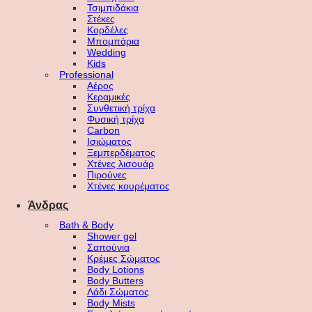
Τσιμπιδάκια
Στέκες
Κορδέλες
Μπομπάρια
Wedding
Kids
Professional
Αέρος
Κεραμικές
Συνθετική τρίχα
Φυσική τρίχα
Carbon
Ισιώματος
Ξεμπερδέματος
Χτένες λισουάρ
Πιρούνες
Χτένες κουρέματος
Άνδρας
Bath & Body
Shower gel
Σαπούνια
Κρέμες Σώματος
Body Lotions
Body Butters
Λάδι Σώματος
Body Mists