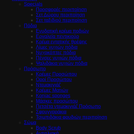
Specials
Προσφορές περιποίηση
Σετ Δώρου περιποίηση
Σετ ταξιδιού περιποίηση
Πόδια
Ενυδατική κρέμα ποδιών
Εργαλεία πεντικιούρ
Κρέμα εντατικής θρέψης
Λίμες νυχιών πόδια
Νυχοκόπτες πόδια
Πένσες νυχιών πόδια
Ψαλιδάκια νυχιών πόδια
Πρόσωπο
Κρέμες Προσώπου
Οροί Προσώπου
Ντεμακιγιάζ
Κρέμες Ματιών
Konjac sponges
Μάσκες προσώπου
Πετσέτα ντεμακιγιάζ Πρόσωπο
Σφουγγαράκια
Τσιμπιδάκια φρυδιών περιποίηση
Σώμα
Body Scrub
Αντιηλιακά