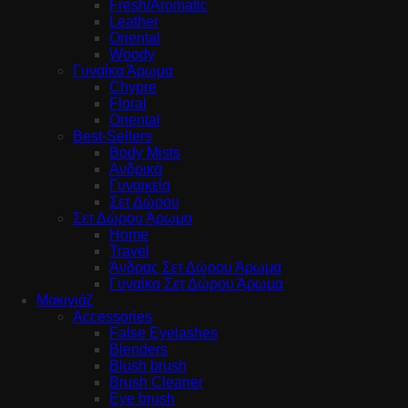
Fresh/Aromatic
Leather
Oriental
Woody
Γυναίκα Άρωμα
Chypre
Floral
Oriental
Best-Sellers
Body Mists
Ανδρικά
Γυναικεία
Σετ Δώρου
Σετ Δώρου Άρωμα
Home
Travel
Άνδρας Σετ Δώρου Άρωμα
Γυναίκα Σετ Δώρου Άρωμα
Μακιγιάζ
Accessories
False Eyelashes
Blenders
Blush brush
Brush Cleaner
Eye brush