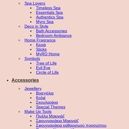
Spa Lovers
Timeless Spa
Essentials Spa
Authentics Spa
Myro Spa
Deco in Style
Bath Accessories
Bedroom Ambiance
Home Fragrance
Κεριά
Sticks
MyRO Home
Symbols
Tree of Life
Evil Eye
Circle of Life
Accessories
Jewellery
Βραχιόλια
Κολιέ
Σκουλαρίκια
Special Themes
Make Up Tools
Πινέλα Μακιγιάζ
Σφουγγαράκια Μακιγιάζ
Σφουγγαράκια καθαρισμού προσώπου