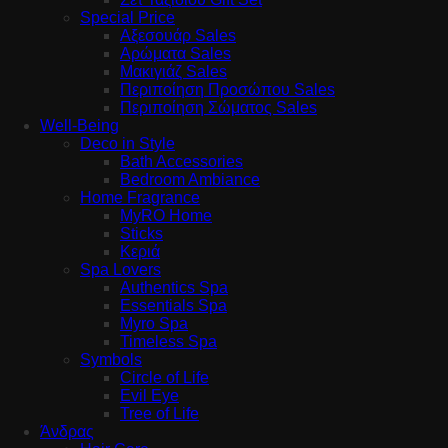
Special Price
Αξεσουάρ Sales
Αρώματα Sales
Μακιγιάζ Sales
Περιποίηση Προσώπου Sales
Περιποίηση Σώματος Sales
Well-Being
Deco in Style
Bath Accessories
Bedroom Ambiance
Home Fragrance
MyRO Home
Sticks
Κεριά
Spa Lovers
Authentics Spa
Essentials Spa
Myro Spa
Timeless Spa
Symbols
Circle of Life
Evil Eye
Tree of Life
Άνδρας