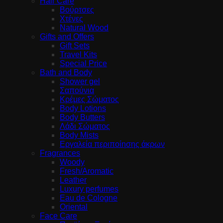
Hair Care
Βούρτσες
Χτένες
Natural Wood
Gifts and Offers
Gift Sets
Travel Kits
Special Price
Bath and Body
Shower gel
Σαπούνια
Κρέμες Σώματος
Body Lotions
Body Butters
Λάδι Σώματος
Body Mists
Εργαλεία περιποίησης άκρων
Fragrances
Woody
Fresh/Aromatic
Leather
Luxury perfumes
Eau de Cologne
Oriental
Face Care