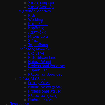
Χτένες κουρέματος
Χτένες λισουάρ
Αξεσουάρ Μαλλιών
Kids
Wedding
Κοκκαλάκια
Κορδέλες
Λαστιχάκια
Μπομπάρια
Στέκες
Τσιμπιδάκια
Βούρτσες Μαλλιών
Exclusive
Kids Silicon Line
Natural Wood
Professional βούρτσες
Superbrush
Κλασσικές βούρτσες
Χτένες Μαλλιών
Luxury Χτένες
Natural Wood χτένες
Professional Χτένες
Κλασσικές χτένες
Παιδικές Χτένες
Περιποίηση