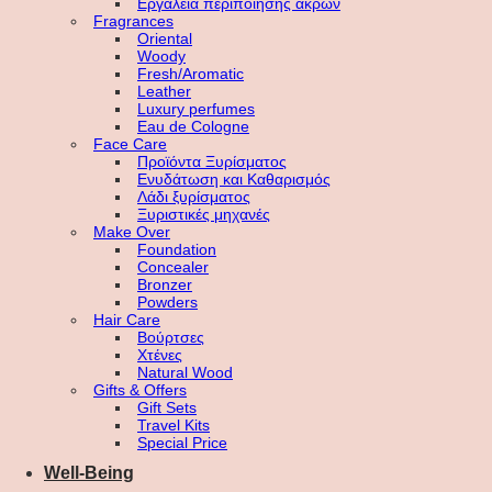
Εργαλεία περιποίησης άκρων
Fragrances
Oriental
Woody
Fresh/Aromatic
Leather
Luxury perfumes
Eau de Cologne
Face Care
Προϊόντα Ξυρίσματος
Ενυδάτωση και Καθαρισμός
Λάδι ξυρίσματος
Ξυριστικές μηχανές
Make Over
Foundation
Concealer
Bronzer
Powders
Hair Care
Βούρτσες
Χτένες
Natural Wood
Gifts & Offers
Gift Sets
Travel Kits
Special Price
Well-Being