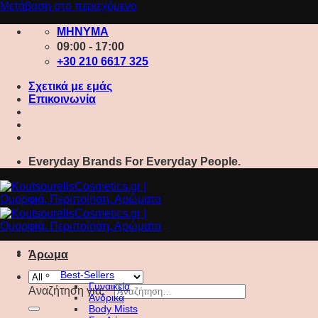
Μετάβαση στο περιεχόμενο
ΜΗΝΥΜΑ
09:00 - 17:00
+30 210 6617 325
Σχετικά με εμάς
Επικοινωνία
Everyday Brands For Everyday People.
Άρωμα
Best-Sellers
Γυναικεία
Αναζήτηση για:
Ανδρικά
Body Mists