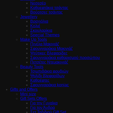
Νεσεσέρ
Καθρεφτάκια τσάντας
Βούρτσες τσάντας
Jewellery
Βραχιόλια
Κολιέ
Σκουλαρίκια
Special Themes
Make Up Tools
Πινέλα Μακιγιάζ
Σφουγγαράκια Μακιγιάζ
Ψεύτικες Βλεφαρίδες
Σφουγγαράκια καθαρισμού προσώπου
Πετσέτες Ντεμακιγιάζ
Beauty Tools
Τσιμπιδάκια φρυδιών
Ψαλίδι βλεφαρίδων
Καθρέφτες
Σφουγγαράκια konjac
Gifts and Offers
Mini size
Gift Sets Offers
Για την Γυναίκα
Για τον Άνδρα
Σετ Ταξιδιού Gift Set