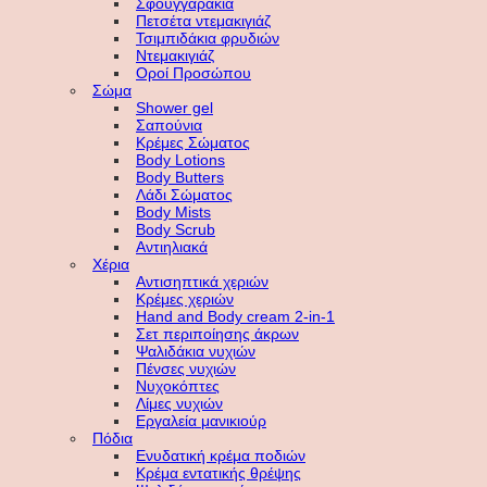
Σφουγγαράκια
Πετσέτα ντεμακιγιάζ
Τσιμπιδάκια φρυδιών
Ντεμακιγιάζ
Οροί Προσώπου
Σώμα
Shower gel
Σαπούνια
Κρέμες Σώματος
Body Lotions
Body Butters
Λάδι Σώματος
Body Mists
Body Scrub
Αντιηλιακά
Χέρια
Αντισηπτικά χεριών
Κρέμες χεριών
Hand and Body cream 2-in-1
Σετ περιποίησης άκρων
Ψαλιδάκια νυχιών
Πένσες νυχιών
Νυχοκόπτες
Λίμες νυχιών
Εργαλεία μανικιούρ
Πόδια
Ενυδατική κρέμα ποδιών
Κρέμα εντατικής θρέψης