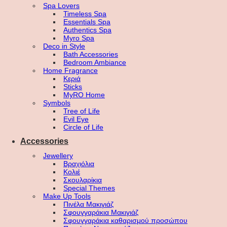
Spa Lovers
Timeless Spa
Essentials Spa
Authentics Spa
Myro Spa
Deco in Style
Bath Accessories
Bedroom Ambiance
Home Fragrance
Κεριά
Sticks
MyRO Home
Symbols
Tree of Life
Evil Eye
Circle of Life
Accessories
Jewellery
Βραχιόλια
Κολιέ
Σκουλαρίκια
Special Themes
Make Up Tools
Πινέλα Μακιγιάζ
Σφουγγαράκια Μακιγιάζ
Σφουγγαράκια καθαρισμού προσώπου