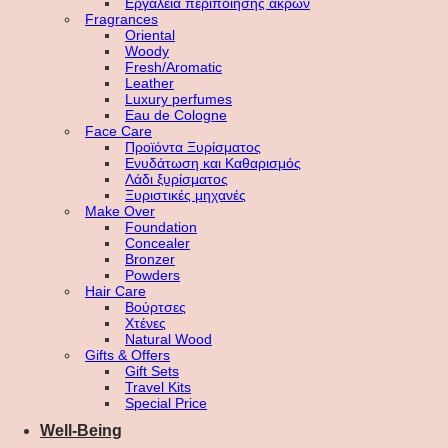
Εργαλεία περιποίησης άκρων
Fragrances
Oriental
Woody
Fresh/Aromatic
Leather
Luxury perfumes
Eau de Cologne
Face Care
Προϊόντα Ξυρίσματος
Ενυδάτωση και Καθαρισμός
Λάδι ξυρίσματος
Ξυριστικές μηχανές
Make Over
Foundation
Concealer
Bronzer
Powders
Hair Care
Βούρτσες
Χτένες
Natural Wood
Gifts & Offers
Gift Sets
Travel Kits
Special Price
Well-Being