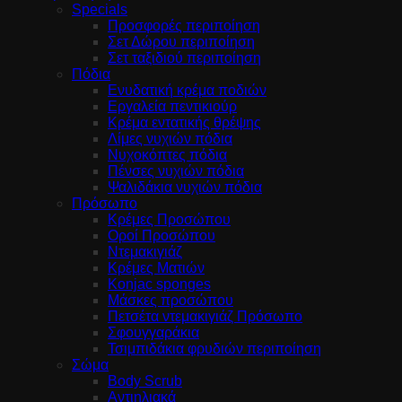
Specials
Προσφορές περιποίηση
Σετ Δώρου περιποίηση
Σετ ταξιδιού περιποίηση
Πόδια
Ενυδατική κρέμα ποδιών
Εργαλεία πεντικιούρ
Κρέμα εντατικής θρέψης
Λίμες νυχιών πόδια
Νυχοκόπτες πόδια
Πένσες νυχιών πόδια
Ψαλιδάκια νυχιών πόδια
Πρόσωπο
Κρέμες Προσώπου
Οροί Προσώπου
Ντεμακιγιάζ
Κρέμες Ματιών
Konjac sponges
Μάσκες προσώπου
Πετσέτα ντεμακιγιάζ Πρόσωπο
Σφουγγαράκια
Τσιμπιδάκια φρυδιών περιποίηση
Σώμα
Body Scrub
Αντιηλιακά