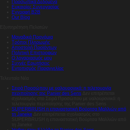
Προσωπικά Δεδομένα
Ευκαιρίες Συνεργασίας
Εγγραφή B2B
Our Blog
Εξυπηρέτηση Πελατών
Μοναδικά Προνόμια
Τρόποι Πληρωμής
Αποστολή Προϊόντων
Πολιτική Επιστροφών
Ο λογαριασμός μου
Συχνές Ερωτήσεις
Εντοπισμός Παραγγελίας
Τελευταία Νέα
Σειρά Προσώπου με υαλουρονικό: η τελετουργία
περιποίησης της Panier des Sens
Δεν επιτρέπεται
σχολιασμός
στο Σειρά Προσώπου με υαλουρονικό: η
τελετουργία περιποίησης της Panier des Sens
SUPERBRUSH η επαναστατική Βούρτσα Μαλλιών από
τη Janeke
Δεν επιτρέπεται σχολιασμός
στο
SUPERBRUSH η επαναστατική Βούρτσα Μαλλιών από
τη Janeke
Ήρθαν στην Ελλάδα τα Panier des Sens