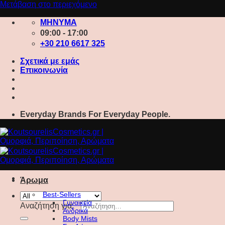
Μετάβαση στο περιεχόμενο
ΜΗΝΥΜΑ
09:00 - 17:00
+30 210 6617 325
Σχετικά με εμάς
Επικοινωνία
Everyday Brands For Everyday People.
Άρωμα
Best-Sellers
Γυναικεία
Αναζήτηση για:
Ανδρικά
Body Mists