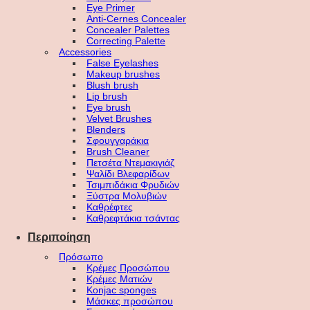
Eye Primer
Anti-Cernes Concealer
Concealer Palettes
Correcting Palette
Accessories
False Eyelashes
Makeup brushes
Blush brush
Lip brush
Eye brush
Velvet Brushes
Blenders
Σφουγγαράκια
Brush Cleaner
Πετσέτα Ντεμακιγιάζ
Ψαλίδι Βλεφαρίδων
Τσιμπιδάκια Φρυδιών
Ξύστρα Μολυβιών
Καθρέφτες
Καθρεφτάκια τσάντας
Περιποίηση
Πρόσωπο
Κρέμες Προσώπου
Κρέμες Ματιών
Konjac sponges
Μάσκες προσώπου