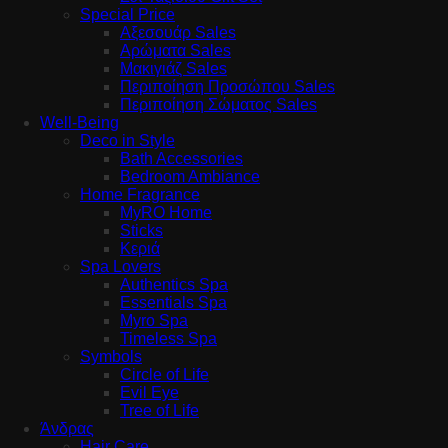
Special Price
Αξεσουάρ Sales
Αρώματα Sales
Μακιγιάζ Sales
Περιποίηση Προσώπου Sales
Περιποίηση Σώματος Sales
Well-Being
Deco in Style
Bath Accessories
Bedroom Ambiance
Home Fragrance
MyRO Home
Sticks
Κεριά
Spa Lovers
Authentics Spa
Essentials Spa
Myro Spa
Timeless Spa
Symbols
Circle of Life
Evil Eye
Tree of Life
Άνδρας
Hair Care