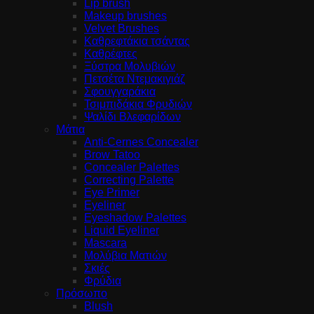
Lip brush
Makeup brushes
Velvet Brushes
Καθρεφτάκια τσάντας
Καθρέφτες
Ξύστρα Μολυβιών
Πετσέτα Ντεμακιγιάζ
Σφουγγαράκια
Τσιμπιδάκια Φρυδιών
Ψαλίδι Βλεφαρίδων
Μάτια
Anti-Cernes Concealer
Brow Tatoo
Concealer Palettes
Correcting Palette
Eye Primer
Eyeliner
Eyeshadow Palettes
Liquid Eyeliner
Mascara
Μολύβια Ματιών
Σκιές
Φρύδια
Πρόσωπο
Blush