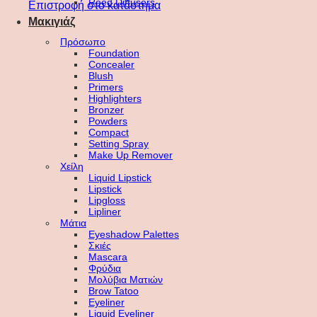
Reed Diffusers
Επιστροφή στο κατάστημα
Μακιγιάζ
Πρόσωπο
Foundation
Concealer
Blush
Primers
Highlighters
Bronzer
Powders
Compact
Setting Spray
Make Up Remover
Χείλη
Liquid Lipstick
Lipstick
Lipgloss
Lipliner
Μάτια
Eyeshadow Palettes
Σκιές
Mascara
Φρύδια
Μολύβια Ματιών
Brow Tatoo
Eyeliner
Liquid Eyeliner