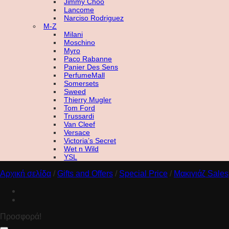
Jimmy Choo
Lancome
Narciso Rodriguez
M-Z
Milani
Moschino
Myro
Paco Rabanne
Panier Des Sens
PerfumeMall
Somersets
Sweed
Thierry Mugler
Tom Ford
Trussardi
Van Cleef
Versace
Victoria’s Secret
Wet n Wild
YSL
Αρχική σελίδα
/
Gifts and Offers
/
Special Price
/
Μακιγιάζ Sales
Προσφορά!