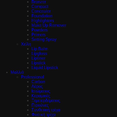
Bronzer
Compact
Concealer
Foundation
Highlighters
Make Up Remover
Powders
Primers
Setting Spray
Χείλη
Lip Balm
Lipgloss
Lipliner
Lipstick
Liquid Lipstick
Μαλλιά
Professional
Carbon
Αέρος
Ισιώματος
Κεραμικές
Ξεμπερδέματος
Πιρούνες
Συνθετική τρίχα
Φυσική τρίχα