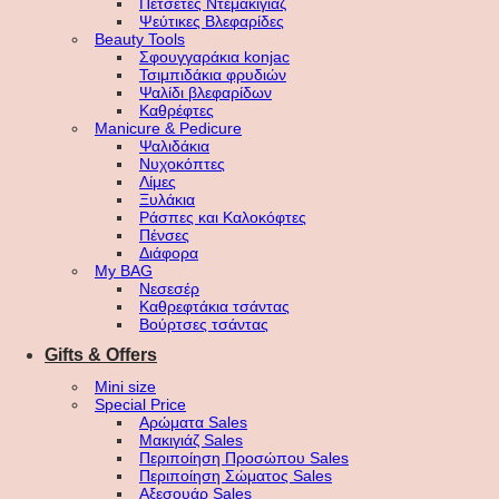
Πετσέτες Ντεμακιγιάζ
Ψεύτικες Βλεφαρίδες
Beauty Tools
Σφουγγαράκια konjac
Τσιμπιδάκια φρυδιών
Ψαλίδι βλεφαρίδων
Καθρέφτες
Manicure & Pedicure
Ψαλιδάκια
Νυχοκόπτες
Λίμες
Ξυλάκια
Ράσπες και Καλοκόφτες
Πένσες
Διάφορα
My BAG
Νεσεσέρ
Καθρεφτάκια τσάντας
Βούρτσες τσάντας
Gifts & Offers
Mini size
Special Price
Αρώματα Sales
Μακιγιάζ Sales
Περιποίηση Προσώπου Sales
Περιποίηση Σώματος Sales
Αξεσουάρ Sales