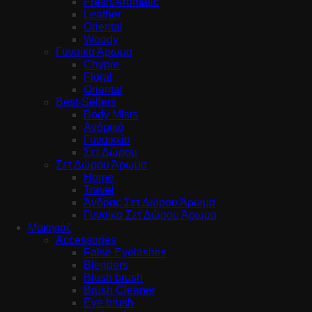
Fresh/Aromatic
Leather
Oriental
Woody
Γυναίκα Άρωμα
Chypre
Floral
Oriental
Best-Sellers
Body Mists
Ανδρικά
Γυναικεία
Σετ Δώρου
Σετ Δώρου Άρωμα
Home
Travel
Άνδρας Σετ Δώρου Άρωμα
Γυναίκα Σετ Δώρου Άρωμα
Μακιγιάζ
Accessories
False Eyelashes
Blenders
Blush brush
Brush Cleaner
Eye brush