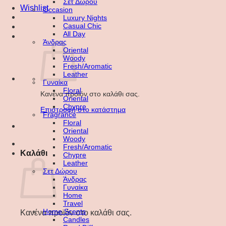
Σετ Δώρου
Wishlist
Occasion
Luxury Nights
Casual Chic
All Day
Άνδρας
Oriental
Woody
Fresh/Aromatic
Leather
Γυναίκα
Floral
Κανένα προϊόν στο καλάθι σας.
Oriental
Chypre
Επιστροφή στο κατάστημα
Fragrance
Floral
Oriental
Woody
Fresh/Aromatic
Καλάθι
Chypre
Leather
Σετ Δώρου
Άνδρας
Γυναίκα
Home
Travel
Home Scents
Κανένα προϊόν στο καλάθι σας.
Candles