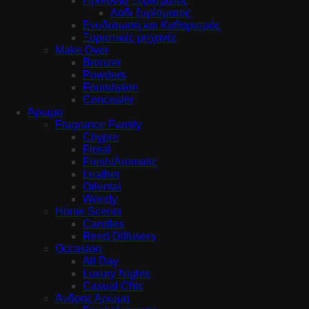
Προϊόντα Ξυρίσματος
Λάδι ξυρίσματος
Ενυδάτωση και Καθαρισμός
Ξυριστικές μηχανές
Make Over
Bronzer
Powders
Foundation
Concealer
Άρωμα
Fragrance Family
Chypre
Floral
Fresh/Aromatic
Leather
Oriental
Woody
Home Scents
Candles
Reed Diffusers
Occasion
All Day
Luxury Nights
Casual Chic
Άνδρας Άρωμα