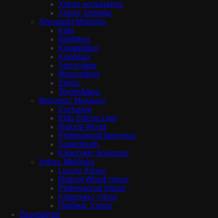
Χτένες κουρέματος
Χτένες λισουάρ
Αξεσουάρ Μαλλιών
Kids
Wedding
Κοκκαλάκια
Κορδέλες
Λαστιχάκια
Μπομπάρια
Στέκες
Τσιμπιδάκια
Βούρτσες Μαλλιών
Exclusive
Kids Silicon Line
Natural Wood
Professional βούρτσες
Superbrush
Κλασσικές βούρτσες
Χτένες Μαλλιών
Luxury Χτένες
Natural Wood χτένες
Professional Χτένες
Κλασσικές χτένες
Παιδικές Χτένες
Περιποίηση