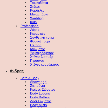
Τσιμπιδάκια
Στέκες
Κορδέλες
Μπομπάρια
Wedding
Kids
Professional
Αέρος
Κεραμικές
Συνθετική τρίχα
Φυσική τρίχα
Carbon
Ισιώματος
Ξεμπερδέματος
Χτένες λισουάρ
Πιρούνες
Χτένες κουρέματος
Άνδρας
Bath & Body
Shower gel
Σαπούνια
Κρέμες Σώματος
Body Lotions
Body Butters
Λάδι Σώματος
Body Mists