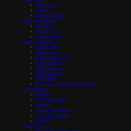
Βούρτσες
Χτένες
Natural Wood
Gifts and Offers
Gift Sets
Travel Kits
Special Price
Bath and Body
Shower gel
Σαπούνια
Κρέμες Σώματος
Body Lotions
Body Butters
Λάδι Σώματος
Body Mists
Εργαλεία περιποίησης άκρων
Fragrances
Woody
Fresh/Aromatic
Leather
Luxury perfumes
Eau de Cologne
Oriental
Face Care