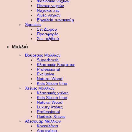
Ψαλιδάκια νυχιών
Πένσες νυχιών
Νυχοκόπτες
Λίμες νυχιών
Εργαλεία πεντικιούρ
Specials
Σετ Δώρου
Προσφορές
Σετ ταξιδιού
Μαλλιά
Βούρτσες Μαλλιών
Superbrush
Κλασσικές βούρτσες
Professional
Exclusive
Natural Wood
Kids Silicon Line
Χτένες Μαλλιών
Κλασσικές χτένες
Kids Silicon Line
Natural Wood
Luxury Χτένες
Professional
Παιδικές Χτένες
Αξεσουάρ Μαλλιών
Κοκκαλάκια
Λαστιχάκια