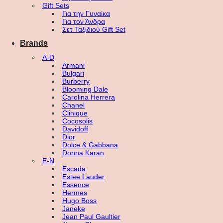
Gift Sets
Για την Γυναίκα
Για τον Άνδρα
Σετ Ταξιδιού Gift Set
Brands
A-D
Armani
Bulgari
Burberry
Blooming Dale
Carolina Herrera
Chanel
Clinique
Cocosolis
Davidoff
Dior
Dolce & Gabbana
Donna Karan
E-N
Escada
Estee Lauder
Essence
Hermes
Hugo Boss
Janeke
Jean Paul Gaultier