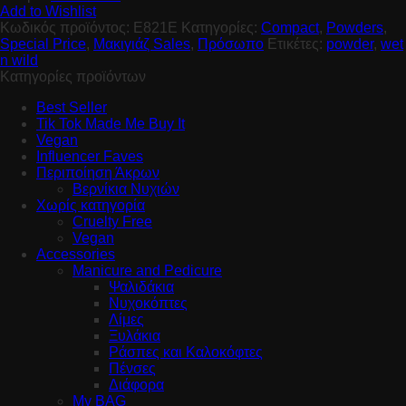
Add to Wishlist
Κωδικός προϊόντος:
E821E
Κατηγορίες:
Compact
,
Powders
,
Special Price
,
Μακιγιάζ Sales
,
Πρόσωπο
Ετικέτες:
powder
,
wet
n wild
Κατηγορίες προϊόντων
Best Seller
Tik Tok Made Me Buy It
Vegan
Influencer Faves
Περιποίηση Άκρων
Βερνίκια Νυχιών
Χωρίς κατηγορία
Cruelty Free
Vegan
Accessories
Manicure and Pedicure
Ψαλιδάκια
Νυχοκόπτες
Λίμες
Ξυλάκια
Ράσπες και Καλοκόφτες
Πένσες
Διάφορα
My BAG