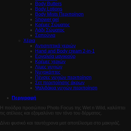
Body Butters
Body Lotions
Body Mists Περιποίηση
Shower gel
Κρέμες Σώματος
Λάδι Σώματος
Σαπούνια
Χέρια
Αντισηπτικά χεριών
Hand and Body cream 2-in-1
Εργαλεία μανικιούρ
Κρέμες χεριών
Λίμες νυχιών
Νυχοκόπτες
Πένσες νυχιών περιποίηση
Σετ περιποίησης άκρων
Ψαλιδάκια νυχιών περιποίηση
Περιγραφή
Η πούδρα προσώπου Photo Focus της Wet n Wild, καλύπτει
τις ατέλειες και εξομαλύνει τον τόνο του δέρματος.
Δίνει φυσικό και ταυτόχρονα ματ αποτέλεσμα στο μακιγιάζ.