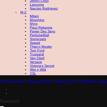
Jimmy Choo
Lancome
Narciso Rodriguez
M-Z
Milani
Moschino
Myro
Paco Rabanne
Panier Des Sens
PerfumeMall
Somersets
Sweed
Thierry Mugler
Tom Ford
Trussardi
Van Cleef
Versace
Victoria’s Secret
Wet n Wild
YSL
Αρχική σελίδα
/
Gifts and Offers
/
Special Price
/
Μακιγιάζ Sales
Προσφορά!