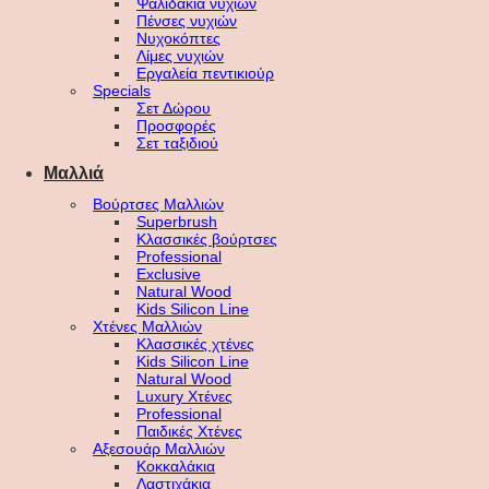
Ψαλιδάκια νυχιών
Πένσες νυχιών
Νυχοκόπτες
Λίμες νυχιών
Εργαλεία πεντικιούρ
Specials
Σετ Δώρου
Προσφορές
Σετ ταξιδιού
Μαλλιά
Βούρτσες Μαλλιών
Superbrush
Κλασσικές βούρτσες
Professional
Exclusive
Natural Wood
Kids Silicon Line
Χτένες Μαλλιών
Κλασσικές χτένες
Kids Silicon Line
Natural Wood
Luxury Χτένες
Professional
Παιδικές Χτένες
Αξεσουάρ Μαλλιών
Κοκκαλάκια
Λαστιχάκια