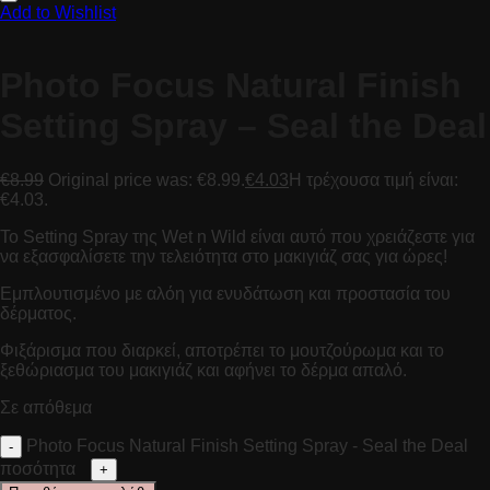
Add to Wishlist
Photo Focus Natural Finish
Setting Spray – Seal the Deal
€
8.99
Original price was: €8.99.
€
4.03
Η τρέχουσα τιμή είναι:
€4.03.
Το Setting Spray της Wet n Wild είναι αυτό που χρειάζεστε για
να εξασφαλίσετε την τελειότητα στο μακιγιάζ σας για ώρες!
Εμπλουτισμένο με αλόη για ενυδάτωση και προστασία του
δέρματος.
Φιξάρισμα που διαρκεί, αποτρέπει το μουτζούρωμα και το
ξεθώριασμα του μακιγιάζ και αφήνει το δέρμα απαλό.
Σε απόθεμα
Photo Focus Natural Finish Setting Spray - Seal the Deal
ποσότητα