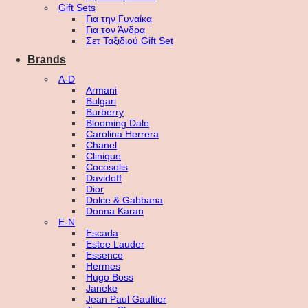
Gift Sets
Για την Γυναίκα
Για τον Άνδρα
Σετ Ταξιδιού Gift Set
Brands
A-D
Armani
Bulgari
Burberry
Blooming Dale
Carolina Herrera
Chanel
Clinique
Cocosolis
Davidoff
Dior
Dolce & Gabbana
Donna Karan
E-N
Escada
Estee Lauder
Essence
Hermes
Hugo Boss
Janeke
Jean Paul Gaultier