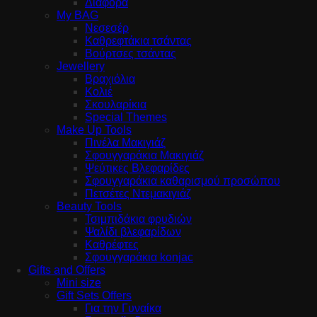
Διάφορα
My BAG
Νεσεσέρ
Καθρεφτάκια τσάντας
Βούρτσες τσάντας
Jewellery
Βραχιόλια
Κολιέ
Σκουλαρίκια
Special Themes
Make Up Tools
Πινέλα Μακιγιάζ
Σφουγγαράκια Μακιγιάζ
Ψεύτικες Βλεφαρίδες
Σφουγγαράκια καθαρισμού προσώπου
Πετσέτες Ντεμακιγιάζ
Beauty Tools
Τσιμπιδάκια φρυδιών
Ψαλίδι βλεφαρίδων
Καθρέφτες
Σφουγγαράκια konjac
Gifts and Offers
Mini size
Gift Sets Offers
Για την Γυναίκα