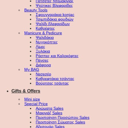
Πετσέτες Ντεμακιγιάζ
Ψεύτικες Βλεφαρίδες
Beauty Tools
Σφουγγαράκια konjac
Τσιμπιδάκια φρυδιών
Ψαλίδι βλεφαρίδων
Καθρέφτες
Manicure & Pedicure
Ψαλιδάκια
Νυχοκόπτες
Λίμες
Ξυλάκια
Ράσπες και Καλοκόφτες
Πένσες
Διάφορα
My BAG
Νεσεσέρ
Καθρεφτάκια τσάντας
Βούρτσες τσάντας
Gifts & Offers
Mini size
Special Price
Αρώματα Sales
Μακιγιάζ Sales
Περιποίηση Προσώπου Sales
Περιποίηση Σώματος Sales
Αξεσουάρ Sales