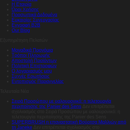
Η Εταιρία
Όροι Χρήσης
Προσωπικά Δεδομένα
Ευκαιρίες Συνεργασίας
Εγγραφή B2B
Our Blog
Εξυπηρέτηση Πελατών
Μοναδικά Προνόμια
Τρόποι Πληρωμής
Αποστολή Προϊόντων
Πολιτική Επιστροφών
Ο λογαριασμός μου
Συχνές Ερωτήσεις
Εντοπισμός Παραγγελίας
Τελευταία Νέα
Σειρά Προσώπου με υαλουρονικό: η τελετουργία
περιποίησης της Panier des Sens
Δεν επιτρέπεται
σχολιασμός
στο Σειρά Προσώπου με υαλουρονικό: η
τελετουργία περιποίησης της Panier des Sens
SUPERBRUSH η επαναστατική Βούρτσα Μαλλιών από
τη Janeke
Δεν επιτρέπεται σχολιασμός
στο