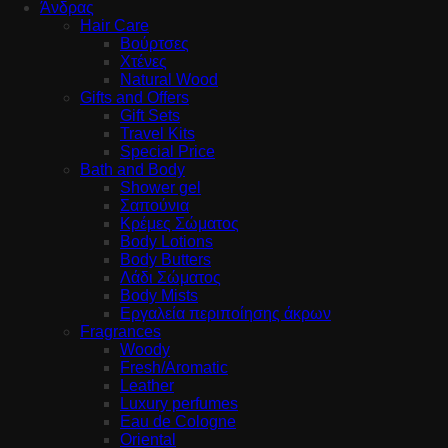
Άνδρας
Hair Care
Βούρτσες
Χτένες
Natural Wood
Gifts and Offers
Gift Sets
Travel Kits
Special Price
Bath and Body
Shower gel
Σαπούνια
Κρέμες Σώματος
Body Lotions
Body Butters
Λάδι Σώματος
Body Mists
Εργαλεία περιποίησης άκρων
Fragrances
Woody
Fresh/Aromatic
Leather
Luxury perfumes
Eau de Cologne
Oriental