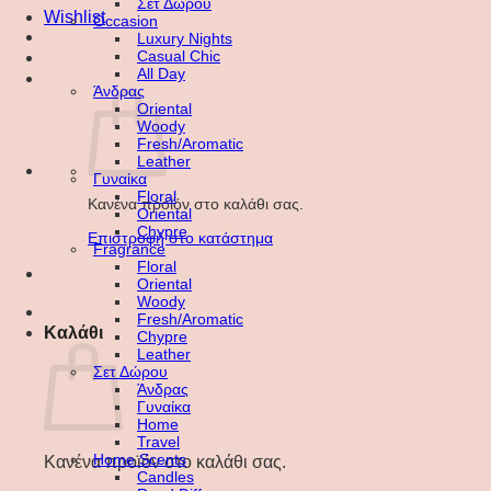
Σετ Δώρου
Wishlist
Occasion
Luxury Nights
Casual Chic
All Day
Άνδρας
Oriental
Woody
Fresh/Aromatic
Leather
Γυναίκα
Floral
Κανένα προϊόν στο καλάθι σας.
Oriental
Chypre
Επιστροφή στο κατάστημα
Fragrance
Floral
Oriental
Woody
Fresh/Aromatic
Καλάθι
Chypre
Leather
Σετ Δώρου
Άνδρας
Γυναίκα
Home
Travel
Home Scents
Κανένα προϊόν στο καλάθι σας.
Candles