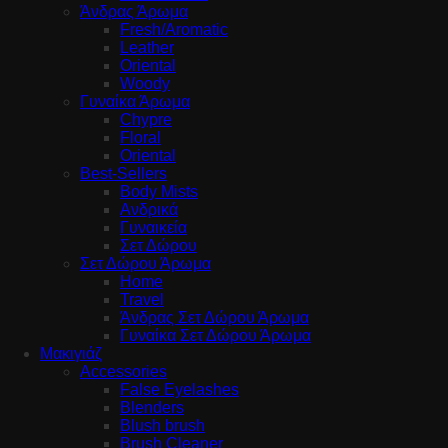
Άνδρας Άρωμα
Fresh/Aromatic
Leather
Oriental
Woody
Γυναίκα Άρωμα
Chypre
Floral
Oriental
Best-Sellers
Body Mists
Ανδρικά
Γυναικεία
Σετ Δώρου
Σετ Δώρου Άρωμα
Home
Travel
Άνδρας Σετ Δώρου Άρωμα
Γυναίκα Σετ Δώρου Άρωμα
Μακιγιάζ
Accessories
False Eyelashes
Blenders
Blush brush
Brush Cleaner