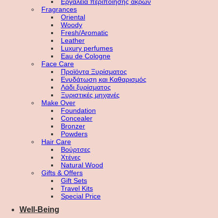
Εργαλεία περιποίησης άκρων
Fragrances
Oriental
Woody
Fresh/Aromatic
Leather
Luxury perfumes
Eau de Cologne
Face Care
Προϊόντα Ξυρίσματος
Ενυδάτωση και Καθαρισμός
Λάδι ξυρίσματος
Ξυριστικές μηχανές
Make Over
Foundation
Concealer
Bronzer
Powders
Hair Care
Βούρτσες
Χτένες
Natural Wood
Gifts & Offers
Gift Sets
Travel Kits
Special Price
Well-Being