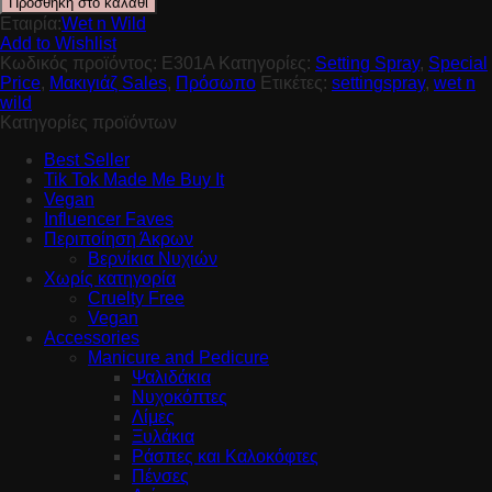
Προσθήκη στο καλάθι
Εταιρία:
Wet n Wild
Add to Wishlist
Κωδικός προϊόντος:
E301A
Κατηγορίες:
Setting Spray
,
Special
Price
,
Μακιγιάζ Sales
,
Πρόσωπο
Ετικέτες:
settingspray
,
wet n
wild
Κατηγορίες προϊόντων
Best Seller
Tik Tok Made Me Buy It
Vegan
Influencer Faves
Περιποίηση Άκρων
Βερνίκια Νυχιών
Χωρίς κατηγορία
Cruelty Free
Vegan
Accessories
Manicure and Pedicure
Ψαλιδάκια
Νυχοκόπτες
Λίμες
Ξυλάκια
Ράσπες και Καλοκόφτες
Πένσες