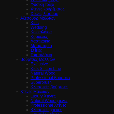
Φυσική τρίχα
Χτένες κουρέματος
Χτένες λισουάρ
Αξεσουάρ Μαλλιών
Kids
Wedding
Κοκκαλάκια
Κορδέλες
Λαστιχάκια
Μπομπάρια
Στέκες
Τσιμπιδάκια
Βούρτσες Μαλλιών
Exclusive
Kids Silicon Line
Natural Wood
Professional βούρτσες
Superbrush
Κλασσικές βούρτσες
Χτένες Μαλλιών
Luxury Χτένες
Natural Wood χτένες
Professional Χτένες
Κλασσικές χτένες