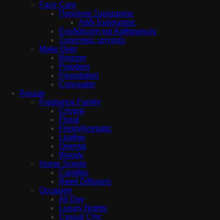
Face Care
Προϊόντα Ξυρίσματος
Λάδι ξυρίσματος
Ενυδάτωση και Καθαρισμός
Ξυριστικές μηχανές
Make Over
Bronzer
Powders
Foundation
Concealer
Άρωμα
Fragrance Family
Chypre
Floral
Fresh/Aromatic
Leather
Oriental
Woody
Home Scents
Candles
Reed Diffusers
Occasion
All Day
Luxury Nights
Casual Chic