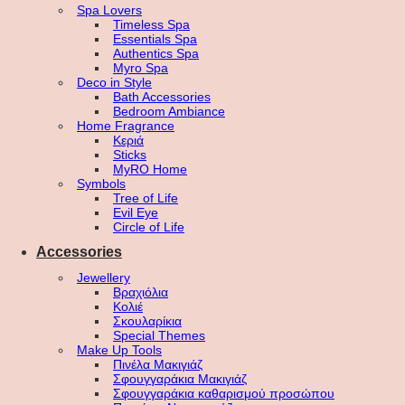
Spa Lovers
Timeless Spa
Essentials Spa
Authentics Spa
Myro Spa
Deco in Style
Bath Accessories
Bedroom Ambiance
Home Fragrance
Κεριά
Sticks
MyRO Home
Symbols
Tree of Life
Evil Eye
Circle of Life
Accessories
Jewellery
Βραχιόλια
Κολιέ
Σκουλαρίκια
Special Themes
Make Up Tools
Πινέλα Μακιγιάζ
Σφουγγαράκια Μακιγιάζ
Σφουγγαράκια καθαρισμού προσώπου