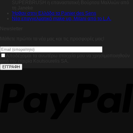
SUPERBRUSH η επαναστατική Βούρτσα Μαλλιών από
τη Janeke
Ήρθαν στην Ελλάδα τα Panier des Sens
Nέο επαγγελματικό make up, Milani από το L.A.
Newsletter
Μάθετε πρώτοι τα νέα μας και τις προσφορές μας!
Αποδέχομαι τα ανωτέρω στοιχεία μου να χρησιμοποιηθούν
από την εταιρία Koutsourelis SA.