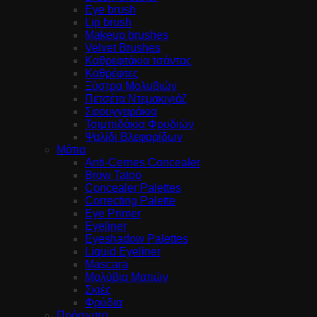
Eye brush
Lip brush
Makeup brushes
Velvet Brushes
Καθρεφτάκια τσάντας
Καθρέφτες
Ξύστρα Μολυβιών
Πετσέτα Ντεμακιγιάζ
Σφουγγαράκια
Τσιμπιδάκια Φρυδιών
Ψαλίδι Βλεφαρίδων
Μάτια
Anti-Cernes Concealer
Brow Tatoo
Concealer Palettes
Correcting Palette
Eye Primer
Eyeliner
Eyeshadow Palettes
Liquid Eyeliner
Mascara
Μολύβια Ματιών
Σκιές
Φρύδια
Πρόσωπο