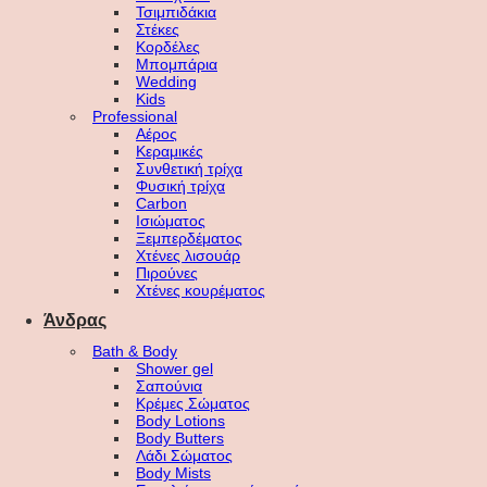
Τσιμπιδάκια
Στέκες
Κορδέλες
Μπομπάρια
Wedding
Kids
Professional
Αέρος
Κεραμικές
Συνθετική τρίχα
Φυσική τρίχα
Carbon
Ισιώματος
Ξεμπερδέματος
Χτένες λισουάρ
Πιρούνες
Χτένες κουρέματος
Άνδρας
Bath & Body
Shower gel
Σαπούνια
Κρέμες Σώματος
Body Lotions
Body Butters
Λάδι Σώματος
Body Mists