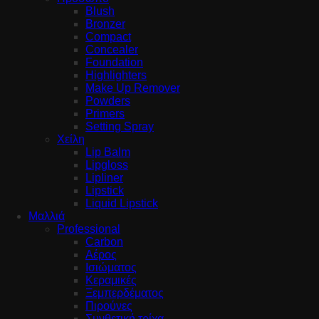
Blush
Bronzer
Compact
Concealer
Foundation
Highlighters
Make Up Remover
Powders
Primers
Setting Spray
Χείλη
Lip Balm
Lipgloss
Lipliner
Lipstick
Liquid Lipstick
Μαλλιά
Professional
Carbon
Αέρος
Ισιώματος
Κεραμικές
Ξεμπερδέματος
Πιρούνες
Συνθετική τρίχα