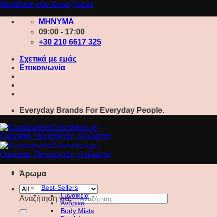
Μετάβαση στο περιεχόμενο
ΜΗΝΥΜΑ
09:00 - 17:00
+30 210 6617 325
Σχετικά με εμάς
Επικοινωνία
Everyday Brands For Everyday People.
Άρωμα
Best-Sellers
Γυναικεία
Αναζήτηση για:
Ανδρικά
Body Mists