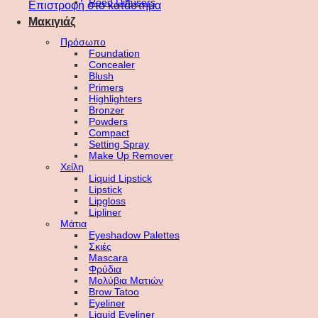
Reed Diffusers
Επιστροφή στο κατάστημα
Μακιγιάζ
Πρόσωπο
Foundation
Concealer
Blush
Primers
Highlighters
Bronzer
Powders
Compact
Setting Spray
Make Up Remover
Χείλη
Liquid Lipstick
Lipstick
Lipgloss
Lipliner
Μάτια
Eyeshadow Palettes
Σκιές
Mascara
Φρύδια
Μολύβια Ματιών
Brow Tatoo
Eyeliner
Liquid Eyeliner