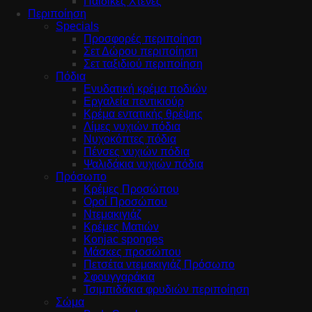
Παιδικές Χτένες
Περιποίηση
Specials
Προσφορές περιποίηση
Σετ Δώρου περιποίηση
Σετ ταξιδιού περιποίηση
Πόδια
Ενυδατική κρέμα ποδιών
Εργαλεία πεντικιούρ
Κρέμα εντατικής θρέψης
Λίμες νυχιών πόδια
Νυχοκόπτες πόδια
Πένσες νυχιών πόδια
Ψαλιδάκια νυχιών πόδια
Πρόσωπο
Κρέμες Προσώπου
Οροί Προσώπου
Ντεμακιγιάζ
Κρέμες Ματιών
Konjac sponges
Μάσκες προσώπου
Πετσέτα ντεμακιγιάζ Πρόσωπο
Σφουγγαράκια
Τσιμπιδάκια φρυδιών περιποίηση
Σώμα