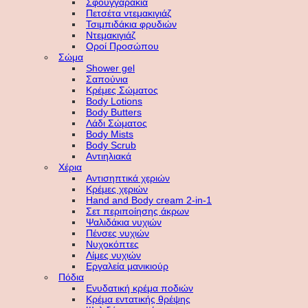
Σφουγγαράκια
Πετσέτα ντεμακιγιάζ
Τσιμπιδάκια φρυδιών
Ντεμακιγιάζ
Οροί Προσώπου
Σώμα
Shower gel
Σαπούνια
Κρέμες Σώματος
Body Lotions
Body Butters
Λάδι Σώματος
Body Mists
Body Scrub
Αντιηλιακά
Χέρια
Αντισηπτικά χεριών
Κρέμες χεριών
Hand and Body cream 2-in-1
Σετ περιποίησης άκρων
Ψαλιδάκια νυχιών
Πένσες νυχιών
Νυχοκόπτες
Λίμες νυχιών
Εργαλεία μανικιούρ
Πόδια
Ενυδατική κρέμα ποδιών
Κρέμα εντατικής θρέψης