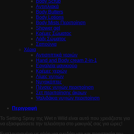
Body Scrub
Αντιηλιακά
Body Butters
Body Lotions
Body Mists Περιποίηση
Shower gel
Κρέμες Σώματος
Λάδι Σώματος
Σαπούνια
Χέρια
Αντισηπτικά χεριών
Hand and Body cream 2-in-1
Εργαλεία μανικιούρ
Κρέμες χεριών
Λίμες νυχιών
Νυχοκόπτες
Πένσες νυχιών περιποίηση
Σετ περιποίησης άκρων
Ψαλιδάκια νυχιών περιποίηση
Περιγραφή
Το Setting Spray της Wet n Wild είναι αυτό που χρειάζεστε για
να εξασφαλίσετε την τελειότητα στο μακιγιάζ σας για ώρες!
Εμπλουτισμένο με αλόη για ενυδάτωση και προστασία του