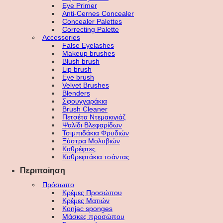
Eye Primer
Anti-Cernes Concealer
Concealer Palettes
Correcting Palette
Accessories
False Eyelashes
Makeup brushes
Blush brush
Lip brush
Eye brush
Velvet Brushes
Blenders
Σφουγγαράκια
Brush Cleaner
Πετσέτα Ντεμακιγιάζ
Ψαλίδι Βλεφαρίδων
Τσιμπιδάκια Φρυδιών
Ξύστρα Μολυβιών
Καθρέφτες
Καθρεφτάκια τσάντας
Περιποίηση
Πρόσωπο
Κρέμες Προσώπου
Κρέμες Ματιών
Konjac sponges
Μάσκες προσώπου