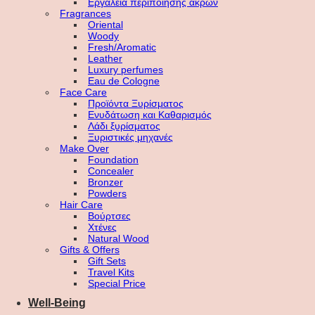
Εργαλεία περιποίησης άκρων
Fragrances
Oriental
Woody
Fresh/Aromatic
Leather
Luxury perfumes
Eau de Cologne
Face Care
Προϊόντα Ξυρίσματος
Ενυδάτωση και Καθαρισμός
Λάδι ξυρίσματος
Ξυριστικές μηχανές
Make Over
Foundation
Concealer
Bronzer
Powders
Hair Care
Βούρτσες
Χτένες
Natural Wood
Gifts & Offers
Gift Sets
Travel Kits
Special Price
Well-Being