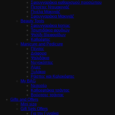
Σφουγγαράκια καθαρισμού προσώπου
Πετσέτες Ντεμακιγιάζ
Πινέλα Μακιγιάζ
Σφουγγαράκια Μακιγιάζ
Beauty Tools
Σφουγγαράκια konjac
Τσιμπιδάκια φρυδιών
Ψαλίδι βλεφαρίδων
Καθρέφτες
Manicure and Pedicure
Πένσες
Διάφορα
Ψαλιδάκια
Νυχοκόπτες
Λίμες
Ξυλάκια
Ράσπες και Καλοκόφτες
My BAG
Νεσεσέρ
Καθρεφτάκια τσάντας
Βούρτσες τσάντας
Gifts and Offers
Mini size
Gift Sets Offers
Για την Γυναίκα