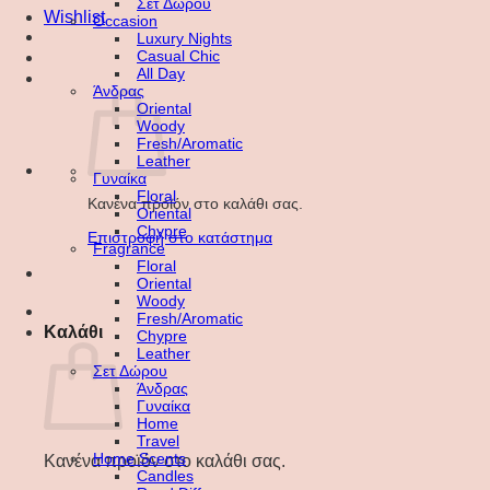
Σετ Δώρου
Wishlist
Occasion
Luxury Nights
Casual Chic
All Day
Άνδρας
Oriental
Woody
Fresh/Aromatic
Leather
Γυναίκα
Floral
Κανένα προϊόν στο καλάθι σας.
Oriental
Chypre
Επιστροφή στο κατάστημα
Fragrance
Floral
Oriental
Woody
Fresh/Aromatic
Καλάθι
Chypre
Leather
Σετ Δώρου
Άνδρας
Γυναίκα
Home
Travel
Home Scents
Κανένα προϊόν στο καλάθι σας.
Candles