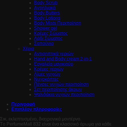
Body Scrub
Αντιηλιακά
Body Butters
Body Lotions
Body Mists Περιποίηση
Shower gel
Κρέμες Σώματος
Λάδι Σώματος
Σαπούνια
Χέρια
Αντισηπτικά χεριών
Hand and Body cream 2-in-1
Εργαλεία μανικιούρ
Κρέμες χεριών
Λίμες νυχιών
Νυχοκόπτες
Πένσες νυχιών περιποίηση
Σετ περιποίησης άκρων
Ψαλιδάκια νυχιών περιποίηση
Περιγραφή
Επιπλέον πληροφορίες
Σικ, εκλεπτυσμένο, διαχρονικά μοντέρνο.
Tο PerfumeMall 832 είναι ένα κλασσικό άρωμα για κάθε