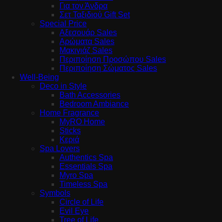
Για τον Άνδρα
Σετ Ταξιδιού Gift Set
Special Price
Αξεσουάρ Sales
Αρώματα Sales
Μακιγιάζ Sales
Περιποίηση Προσώπου Sales
Περιποίηση Σώματος Sales
Well-Being
Deco in Style
Bath Accessories
Bedroom Ambiance
Home Fragrance
MyRO Home
Sticks
Κεριά
Spa Lovers
Authentics Spa
Essentials Spa
Myro Spa
Timeless Spa
Symbols
Circle of Life
Evil Eye
Tree of Life