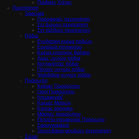
Παιδικές Χτένες
Περιποίηση
Specials
Προσφορές περιποίηση
Σετ Δώρου περιποίηση
Σετ ταξιδιού περιποίηση
Πόδια
Ενυδατική κρέμα ποδιών
Εργαλεία πεντικιούρ
Κρέμα εντατικής θρέψης
Λίμες νυχιών πόδια
Νυχοκόπτες πόδια
Πένσες νυχιών πόδια
Ψαλιδάκια νυχιών πόδια
Πρόσωπο
Κρέμες Προσώπου
Οροί Προσώπου
Ντεμακιγιάζ
Κρέμες Ματιών
Konjac sponges
Μάσκες προσώπου
Πετσέτα ντεμακιγιάζ Πρόσωπο
Σφουγγαράκια
Τσιμπιδάκια φρυδιών περιποίηση
Σώμα