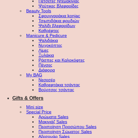
Πετσέτες Ντεμακιγιάζ
Ψεύτικες Βλεφαρίδες
Beauty Tools
Σφουγγαράκια konjac
Τσιμπιδάκια φρυδιών
Ψαλίδι βλεφαρίδων
Καθρέφτες
Manicure & Pedicure
Ψαλιδάκια
Νυχοκόπτες
Λίμες
Ξυλάκια
Ράσπες και Καλοκόφτες
Πένσες
Διάφορα
My BAG
Νεσεσέρ
Καθρεφτάκια τσάντας
Βούρτσες τσάντας
Gifts & Offers
Mini size
Special Price
Αρώματα Sales
Μακιγιάζ Sales
Περιποίηση Προσώπου Sales
Περιποίηση Σώματος Sales
Αξεσουάρ Sales