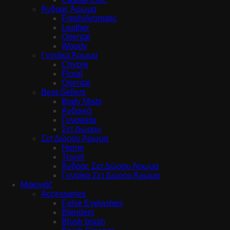
Άνδρας Άρωμα
Fresh/Aromatic
Leather
Oriental
Woody
Γυναίκα Άρωμα
Chypre
Floral
Oriental
Best-Sellers
Body Mists
Ανδρικά
Γυναικεία
Σετ Δώρου
Σετ Δώρου Άρωμα
Home
Travel
Άνδρας Σετ Δώρου Άρωμα
Γυναίκα Σετ Δώρου Άρωμα
Μακιγιάζ
Accessories
False Eyelashes
Blenders
Blush brush