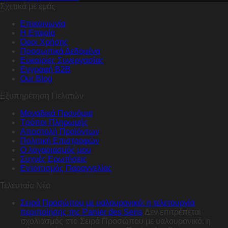
Σχετικά με εμάς
Επικοινωνία
Η Εταιρία
Όροι Χρήσης
Προσωπικά Δεδομένα
Ευκαιρίες Συνεργασίας
Εγγραφή B2B
Our Blog
Εξυπηρέτηση Πελατών
Μοναδικά Προνόμια
Τρόποι Πληρωμής
Αποστολή Προϊόντων
Πολιτική Επιστροφών
Ο λογαριασμός μου
Συχνές Ερωτήσεις
Εντοπισμός Παραγγελίας
Τελευταία Νέα
Σειρά Προσώπου με υαλουρονικό: η τελετουργία
περιποίησης της Panier des Sens
Δεν επιτρέπεται
σχολιασμός
στο Σειρά Προσώπου με υαλουρονικό: η