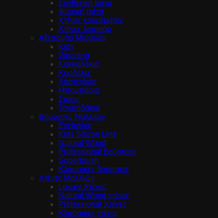
Συνθετική τρίχα
Φυσική τρίχα
Χτένες κουρέματος
Χτένες λισουάρ
Αξεσουάρ Μαλλιών
Kids
Wedding
Κοκκαλάκια
Κορδέλες
Λαστιχάκια
Μπομπάρια
Στέκες
Τσιμπιδάκια
Βούρτσες Μαλλιών
Exclusive
Kids Silicon Line
Natural Wood
Professional βούρτσες
Superbrush
Κλασσικές βούρτσες
Χτένες Μαλλιών
Luxury Χτένες
Natural Wood χτένες
Professional Χτένες
Κλασσικές χτένες