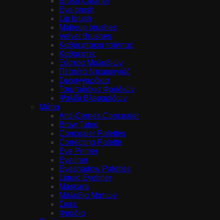
Brush Cleaner
Eye brush
Lip brush
Makeup brushes
Velvet Brushes
Καθρεφτάκια τσάντας
Καθρέφτες
Ξύστρα Μολυβιών
Πετσέτα Ντεμακιγιάζ
Σφουγγαράκια
Τσιμπιδάκια Φρυδιών
Ψαλίδι Βλεφαρίδων
Μάτια
Anti-Cernes Concealer
Brow Tatoo
Concealer Palettes
Correcting Palette
Eye Primer
Eyeliner
Eyeshadow Palettes
Liquid Eyeliner
Mascara
Μολύβια Ματιών
Σκιές
Φρύδια