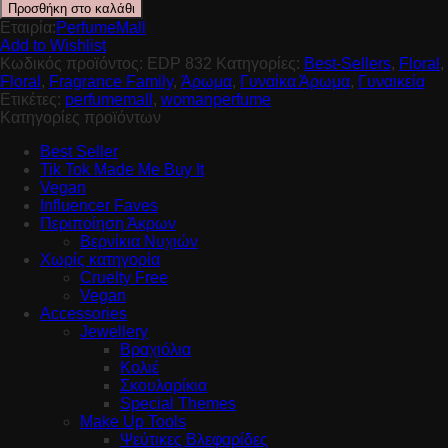
Προσθήκη στο καλάθι
Εταιρία:
PerfumeMall
Add to Wishlist
Κωδικός προϊόντος:
EDP 832
Κατηγορίες:
Best-Sellers
,
Floral
,
Floral
,
Fragrance Family
,
Άρωμα
,
Γυναίκα Άρωμα
,
Γυναικεία
Ετικέτες:
perfumemall
,
womanperfume
Κατηγορίες προϊόντων
Best Seller
Tik Tok Made Me Buy It
Vegan
Influencer Faves
Περιποίηση Άκρων
Βερνίκια Νυχιών
Χωρίς κατηγορία
Cruelty Free
Vegan
Accessories
Jewellery
Βραχιόλια
Κολιέ
Σκουλαρίκια
Special Themes
Make Up Tools
Ψεύτικες Βλεφαρίδες