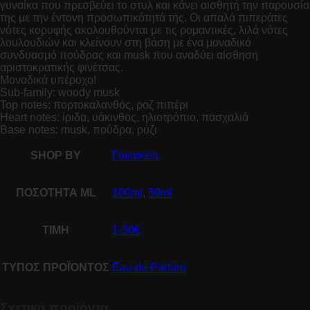
γυναίκα που πρεσβεύει το στυλ και κάνει αισθητή την παρουσία
της με την έντονη προσωπικότητά της. Οι απαλά πιπεράτες
νότες κορυφής ακολουθούνται με τις ρομαντικές, λιλά νότες
λουλουδιών και κλείνουν στη βάση με ένα μοναδικό
συνδυασμό πούδρας και musk που αναδύει αίσθηση
αριστοκρατικής φινέτσας.
Μοναδικά υπέροχο!
Sub-family: woody musk
Top notes: πορτοκαλανθός, ροζ πιπέρι
Heart notes: ίριδα, υάκινθος, ηλιοτρόπιο, πασχαλιά
Base notes: musk, πούδρα, ρύζι
SHOP BY
Γυναικεία
ΠΟΣΟΤΗΤΑ ML
100ml
,
50ml
ΤΙΜΗ
1-50€
ΤΥΠΟΣ ΠΡΟΪΌΝΤΟΣ
Eau de Parfum
Σχετικά προϊόντα