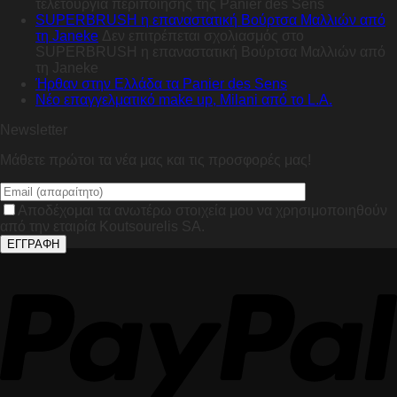
τελετουργία περιποίησης της Panier des Sens
SUPERBRUSH η επαναστατική Βούρτσα Μαλλιών από
τη Janeke
Δεν επιτρέπεται σχολιασμός
στο
SUPERBRUSH η επαναστατική Βούρτσα Μαλλιών από
τη Janeke
Ήρθαν στην Ελλάδα τα Panier des Sens
Nέο επαγγελματικό make up, Milani από το L.A.
Newsletter
Μάθετε πρώτοι τα νέα μας και τις προσφορές μας!
Αποδέχομαι τα ανωτέρω στοιχεία μου να χρησιμοποιηθούν
από την εταιρία Koutsourelis SA.