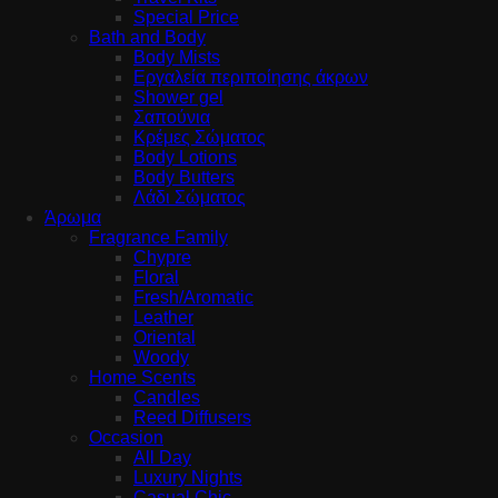
Special Price
Bath and Body
Body Mists
Εργαλεία περιποίησης άκρων
Shower gel
Σαπούνια
Κρέμες Σώματος
Body Lotions
Body Butters
Λάδι Σώματος
Άρωμα
Fragrance Family
Chypre
Floral
Fresh/Aromatic
Leather
Oriental
Woody
Home Scents
Candles
Reed Diffusers
Occasion
All Day
Luxury Nights
Casual Chic