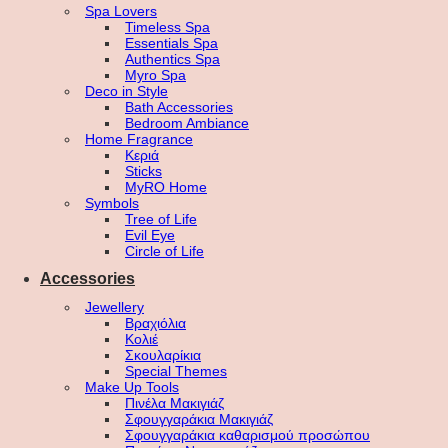
Spa Lovers
Timeless Spa
Essentials Spa
Authentics Spa
Myro Spa
Deco in Style
Bath Accessories
Bedroom Ambiance
Home Fragrance
Κεριά
Sticks
MyRO Home
Symbols
Tree of Life
Evil Eye
Circle of Life
Accessories
Jewellery
Βραχιόλια
Κολιέ
Σκουλαρίκια
Special Themes
Make Up Tools
Πινέλα Μακιγιάζ
Σφουγγαράκια Μακιγιάζ
Σφουγγαράκια καθαρισμού προσώπου