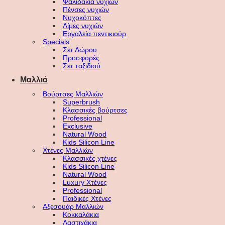
Ψαλιδάκια νυχιών
Πένσες νυχιών
Νυχοκόπτες
Λίμες νυχιών
Εργαλεία πεντικιούρ
Specials
Σετ Δώρου
Προσφορές
Σετ ταξιδιού
Μαλλιά
Βούρτσες Μαλλιών
Superbrush
Κλασσικές βούρτσες
Professional
Exclusive
Natural Wood
Kids Silicon Line
Χτένες Μαλλιών
Κλασσικές χτένες
Kids Silicon Line
Natural Wood
Luxury Χτένες
Professional
Παιδικές Χτένες
Αξεσουάρ Μαλλιών
Κοκκαλάκια
Λαστιχάκια