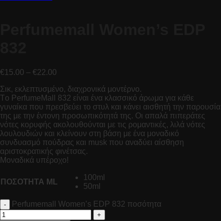
Perfumemall Women’s EDP
832
€
15.00
–
€
22.00
Σικ, εκλεπτυσμένο, διαχρονικά μοντέρνο.
Tο PerfumeMall 832 είναι ένα κλασσικό άρωμα για κάθε
γυναίκα που πρεσβεύει το στυλ και κάνει αισθητή την παρουσία
της με την έντονη προσωπικότητά της. Οι απαλά πιπεράτες
νότες κορυφής ακολουθούνται με τις ρομαντικές, λιλά νότες
λουλουδιών και κλείνουν στη βάση με ένα μοναδικό
συνδυασμό πούδρας και musk που αναδύει αίσθηση
αριστοκρατικής φινέτσας.
Μοναδικά υπέροχο!
100ml
ΠΟΣΟΤΗΤΑ ML
50ml
Perfumemall Women’s EDP 832 ποσότητα