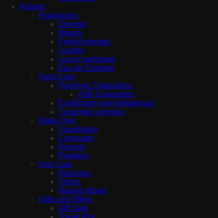
Άνδρας
Fragrances
Oriental
Woody
Fresh/Aromatic
Leather
Luxury perfumes
Eau de Cologne
Face Care
Προϊόντα Ξυρίσματος
Λάδι ξυρίσματος
Ενυδάτωση και Καθαρισμός
Ξυριστικές μηχανές
Make Over
Foundation
Concealer
Bronzer
Powders
Hair Care
Βούρτσες
Χτένες
Natural Wood
Gifts and Offers
Gift Sets
Travel Kits