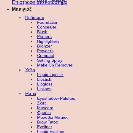
Reed Diffusers
Επιστροφή στο κατάστημα
Μακιγιάζ
Πρόσωπο
Foundation
Concealer
Blush
Primers
Highlighters
Bronzer
Powders
Compact
Setting Spray
Make Up Remover
Χείλη
Liquid Lipstick
Lipstick
Lipgloss
Lipliner
Μάτια
Eyeshadow Palettes
Σκιές
Mascara
Φρύδια
Μολύβια Ματιών
Brow Tatoo
Eyeliner
Liquid Eyeliner