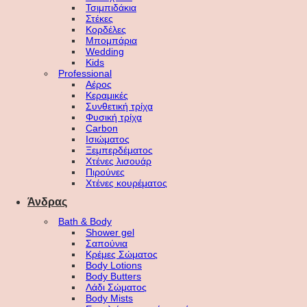
Τσιμπιδάκια
Στέκες
Κορδέλες
Μπομπάρια
Wedding
Kids
Professional
Αέρος
Κεραμικές
Συνθετική τρίχα
Φυσική τρίχα
Carbon
Ισιώματος
Ξεμπερδέματος
Χτένες λισουάρ
Πιρούνες
Χτένες κουρέματος
Άνδρας
Bath & Body
Shower gel
Σαπούνια
Κρέμες Σώματος
Body Lotions
Body Butters
Λάδι Σώματος
Body Mists