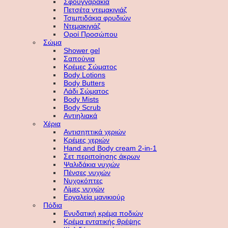
Σφουγγαράκια
Πετσέτα ντεμακιγιάζ
Τσιμπιδάκια φρυδιών
Ντεμακιγιάζ
Οροί Προσώπου
Σώμα
Shower gel
Σαπούνια
Κρέμες Σώματος
Body Lotions
Body Butters
Λάδι Σώματος
Body Mists
Body Scrub
Αντιηλιακά
Χέρια
Αντισηπτικά χεριών
Κρέμες χεριών
Hand and Body cream 2-in-1
Σετ περιποίησης άκρων
Ψαλιδάκια νυχιών
Πένσες νυχιών
Νυχοκόπτες
Λίμες νυχιών
Εργαλεία μανικιούρ
Πόδια
Ενυδατική κρέμα ποδιών
Κρέμα εντατικής θρέψης