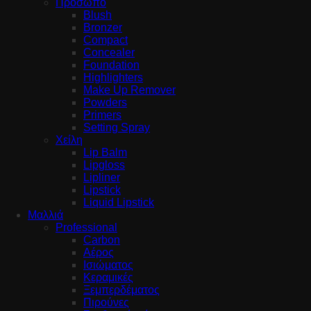
Πρόσωπο
Blush
Bronzer
Compact
Concealer
Foundation
Highlighters
Make Up Remover
Powders
Primers
Setting Spray
Χείλη
Lip Balm
Lipgloss
Lipliner
Lipstick
Liquid Lipstick
Μαλλιά
Professional
Carbon
Αέρος
Ισιώματος
Κεραμικές
Ξεμπερδέματος
Πιρούνες