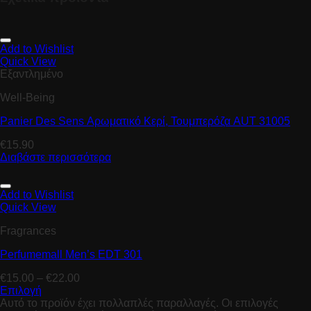
Add to Wishlist
Quick View
Εξαντλημένο
Well-Being
Panier Des Sens Αρωματικό Κερί, Τουμπερόζα AUT 31005
€
15.90
Διαβάστε περισσότερα
Add to Wishlist
Quick View
Fragrances
Perfumemall Men’s EDT 301
€
15.00
–
€
22.00
Επιλογή
Αυτό το προϊόν έχει πολλαπλές παραλλαγές. Οι επιλογές