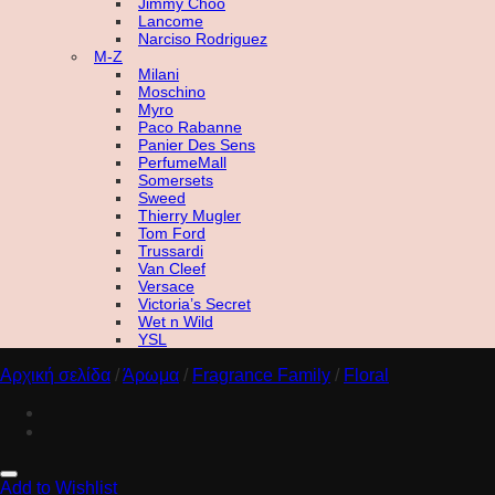
Jimmy Choo
Lancome
Narciso Rodriguez
M-Z
Milani
Moschino
Myro
Paco Rabanne
Panier Des Sens
PerfumeMall
Somersets
Sweed
Thierry Mugler
Tom Ford
Trussardi
Van Cleef
Versace
Victoria’s Secret
Wet n Wild
YSL
Αρχική σελίδα
/
Άρωμα
/
Fragrance Family
/
Floral
Add to Wishlist