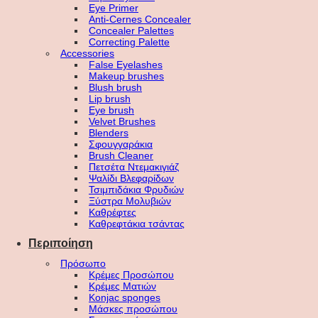
Eye Primer
Anti-Cernes Concealer
Concealer Palettes
Correcting Palette
Accessories
False Eyelashes
Makeup brushes
Blush brush
Lip brush
Eye brush
Velvet Brushes
Blenders
Σφουγγαράκια
Brush Cleaner
Πετσέτα Ντεμακιγιάζ
Ψαλίδι Βλεφαρίδων
Τσιμπιδάκια Φρυδιών
Ξύστρα Μολυβιών
Καθρέφτες
Καθρεφτάκια τσάντας
Περιποίηση
Πρόσωπο
Κρέμες Προσώπου
Κρέμες Ματιών
Konjac sponges
Μάσκες προσώπου