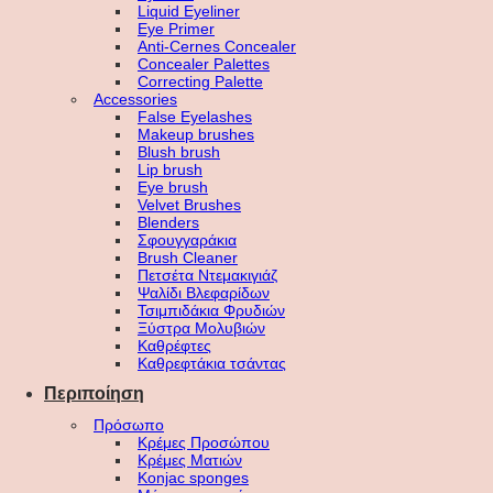
Liquid Eyeliner
Eye Primer
Anti-Cernes Concealer
Concealer Palettes
Correcting Palette
Accessories
False Eyelashes
Makeup brushes
Blush brush
Lip brush
Eye brush
Velvet Brushes
Blenders
Σφουγγαράκια
Brush Cleaner
Πετσέτα Ντεμακιγιάζ
Ψαλίδι Βλεφαρίδων
Τσιμπιδάκια Φρυδιών
Ξύστρα Μολυβιών
Καθρέφτες
Καθρεφτάκια τσάντας
Περιποίηση
Πρόσωπο
Κρέμες Προσώπου
Κρέμες Ματιών
Konjac sponges