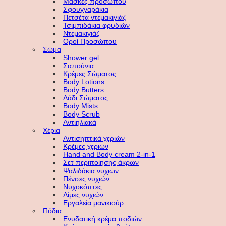
Μάσκες προσώπου
Σφουγγαράκια
Πετσέτα ντεμακιγιάζ
Τσιμπιδάκια φρυδιών
Ντεμακιγιάζ
Οροί Προσώπου
Σώμα
Shower gel
Σαπούνια
Κρέμες Σώματος
Body Lotions
Body Butters
Λάδι Σώματος
Body Mists
Body Scrub
Αντιηλιακά
Χέρια
Αντισηπτικά χεριών
Κρέμες χεριών
Hand and Body cream 2-in-1
Σετ περιποίησης άκρων
Ψαλιδάκια νυχιών
Πένσες νυχιών
Νυχοκόπτες
Λίμες νυχιών
Εργαλεία μανικιούρ
Πόδια
Ενυδατική κρέμα ποδιών