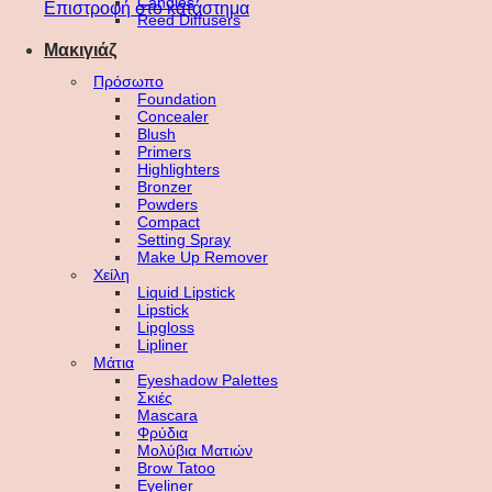
Candles
Επιστροφή στο κατάστημα
Reed Diffusers
Μακιγιάζ
Πρόσωπο
Foundation
Concealer
Blush
Primers
Highlighters
Bronzer
Powders
Compact
Setting Spray
Make Up Remover
Χείλη
Liquid Lipstick
Lipstick
Lipgloss
Lipliner
Μάτια
Eyeshadow Palettes
Σκιές
Mascara
Φρύδια
Μολύβια Ματιών
Brow Tatoo
Eyeliner