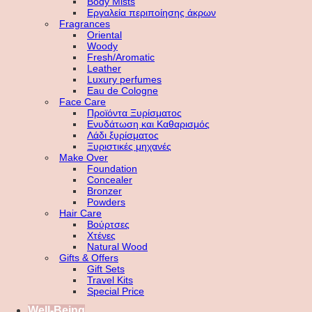
Body Mists
Εργαλεία περιποίησης άκρων
Fragrances
Oriental
Woody
Fresh/Aromatic
Leather
Luxury perfumes
Eau de Cologne
Face Care
Προϊόντα Ξυρίσματος
Ενυδάτωση και Καθαρισμός
Λάδι ξυρίσματος
Ξυριστικές μηχανές
Make Over
Foundation
Concealer
Bronzer
Powders
Hair Care
Βούρτσες
Χτένες
Natural Wood
Gifts & Offers
Gift Sets
Travel Kits
Special Price
Well-Being