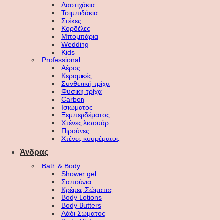
Λαστιχάκια
Τσιμπιδάκια
Στέκες
Κορδέλες
Μπομπάρια
Wedding
Kids
Professional
Αέρος
Κεραμικές
Συνθετική τρίχα
Φυσική τρίχα
Carbon
Ισιώματος
Ξεμπερδέματος
Χτένες λισουάρ
Πιρούνες
Χτένες κουρέματος
Άνδρας
Bath & Body
Shower gel
Σαπούνια
Κρέμες Σώματος
Body Lotions
Body Butters
Λάδι Σώματος