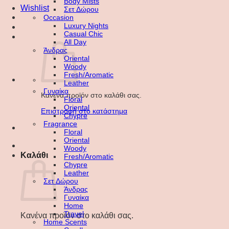
Body Mists
Wishlist
Σετ Δώρου
Occasion
Luxury Nights
Casual Chic
All Day
Άνδρας
Oriental
Woody
Fresh/Aromatic
Leather
Γυναίκα
Κανένα προϊόν στο καλάθι σας.
Floral
Oriental
Επιστροφή στο κατάστημα
Chypre
Fragrance
Floral
Oriental
Woody
Καλάθι
Fresh/Aromatic
Chypre
Leather
Σετ Δώρου
Άνδρας
Γυναίκα
Home
Travel
Κανένα προϊόν στο καλάθι σας.
Home Scents