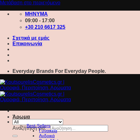
Μετάβαση στο περιεχόμενο
ΜΗΝΥΜΑ
09:00 - 17:00
+30 210 6617 325
Σχετικά με εμάς
Επικοινωνία
Everyday Brands For Everyday People.
Άρωμα
Best-Sellers
Αναζήτηση για:
Γυναικεία
Ανδρικά