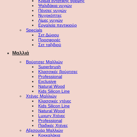
Κρέμα εντατικής θρέψης
Ψαλιδάκια νυχιών
Πένσες νυχιών
Νυχοκόπτες
Λίμες νυχιών
Εργαλεία πεντικιούρ
Specials
Σετ Δώρου
Προσφορές
Σετ ταξιδιού
Μαλλιά
Βούρτσες Μαλλιών
Superbrush
Κλασσικές βούρτσες
Professional
Exclusive
Natural Wood
Kids Silicon Line
Χτένες Μαλλιών
Κλασσικές χτένες
Kids Silicon Line
Natural Wood
Luxury Χτένες
Professional
Παιδικές Χτένες
Αξεσουάρ Μαλλιών
Κοκκαλάκια