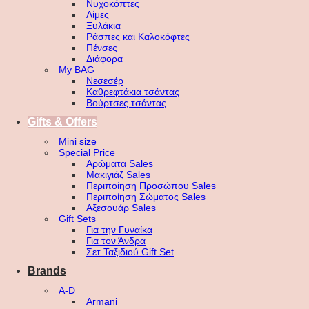
Νυχοκόπτες
Λίμες
Ξυλάκια
Ράσπες και Καλοκόφτες
Πένσες
Διάφορα
My BAG
Νεσεσέρ
Καθρεφτάκια τσάντας
Βούρτσες τσάντας
Gifts & Offers
Mini size
Special Price
Αρώματα Sales
Μακιγιάζ Sales
Περιποίηση Προσώπου Sales
Περιποίηση Σώματος Sales
Αξεσουάρ Sales
Gift Sets
Για την Γυναίκα
Για τον Άνδρα
Σετ Ταξιδιού Gift Set
Brands
A-D
Armani