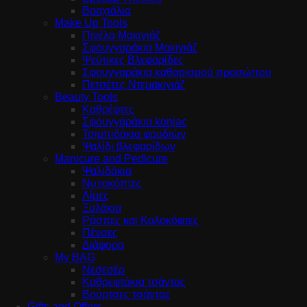
Βραχιόλια
Make Up Tools
Πινέλα Μακιγιάζ
Σφουγγαράκια Μακιγιάζ
Ψεύτικες Βλεφαρίδες
Σφουγγαράκια καθαρισμού προσώπου
Πετσέτες Ντεμακιγιάζ
Beauty Tools
Καθρέφτες
Σφουγγαράκια konjac
Τσιμπιδάκια φρυδιών
Ψαλίδι βλεφαρίδων
Manicure and Pedicure
Ψαλιδάκια
Νυχοκόπτες
Λίμες
Ξυλάκια
Ράσπες και Καλοκόφτες
Πένσες
Διάφορα
My BAG
Νεσεσέρ
Καθρεφτάκια τσάντας
Βούρτσες τσάντας
Gifts and Offers