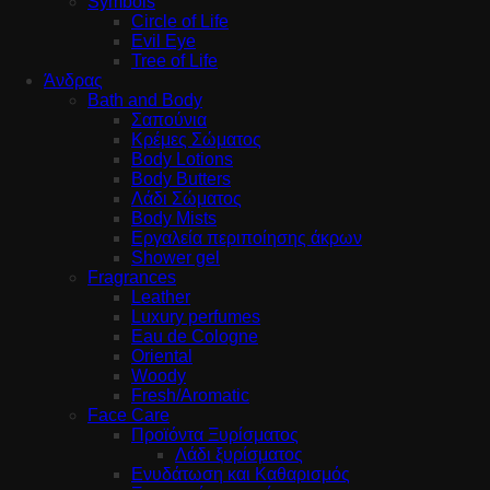
Symbols
Circle of Life
Evil Eye
Tree of Life
Άνδρας
Bath and Body
Σαπούνια
Κρέμες Σώματος
Body Lotions
Body Butters
Λάδι Σώματος
Body Mists
Εργαλεία περιποίησης άκρων
Shower gel
Fragrances
Leather
Luxury perfumes
Eau de Cologne
Oriental
Woody
Fresh/Aromatic
Face Care
Προϊόντα Ξυρίσματος
Λάδι ξυρίσματος
Ενυδάτωση και Καθαρισμός