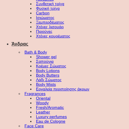
Συνθετική τρίχα
Φυσική τρίχα
Carbon
Ισιώματος
Ξεμπερδέματος
Χτένες λισουάρ
Πιρούνες
Χτένες κουρέματος
Άνδρας
Bath & Body
Shower gel
Σαπούνια
Κρέμες Σώματος
Body Lotions
Body Butters
Λάδι Σώματος
Body Mists
Εργαλεία περιποίησης άκρων
Fragrances
Oriental
Woody
Fresh/Aromatic
Leather
Luxury perfumes
Eau de Cologne
Face Care