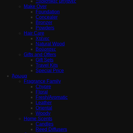
Ξυριστικές μηχανές
Make Over
Foundation
Concealer
Bronzer
Powders
Hair Care
Χτένες
Natural Wood
Βούρτσες
Gifts and Offers
Gift Sets
Travel Kits
Special Price
Άρωμα
Fragrance Family
Chypre
Floral
Fresh/Aromatic
Leather
Oriental
Woody
Home Scents
Candles
Reed Diffusers