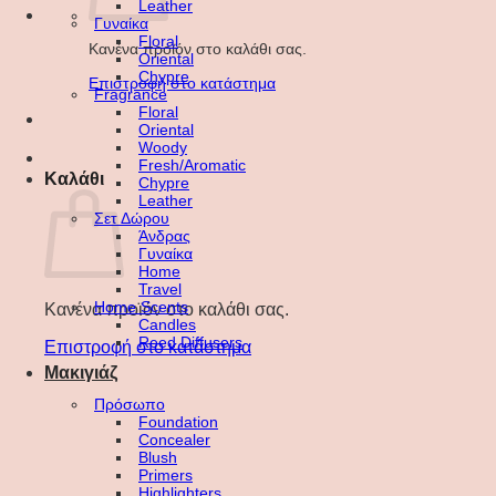
Leather
Γυναίκα
Floral
Κανένα προϊόν στο καλάθι σας.
Oriental
Chypre
Επιστροφή στο κατάστημα
Fragrance
Floral
Oriental
Woody
Fresh/Aromatic
Καλάθι
Chypre
Leather
Σετ Δώρου
Άνδρας
Γυναίκα
Home
Travel
Home Scents
Κανένα προϊόν στο καλάθι σας.
Candles
Reed Diffusers
Επιστροφή στο κατάστημα
Μακιγιάζ
Πρόσωπο
Foundation
Concealer
Blush
Primers
Highlighters