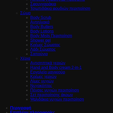
Σφουγγαράκια
Τσιμπιδάκια φρυδιών περιποίηση
Σώμα
Body Scrub
Αντιηλιακά
Body Butters
Body Lotions
Body Mists Περιποίηση
Shower gel
Κρέμες Σώματος
Λάδι Σώματος
Σαπούνια
Χέρια
Αντισηπτικά χεριών
Hand and Body cream 2-in-1
Εργαλεία μανικιούρ
Κρέμες χεριών
Λίμες νυχιών
Νυχοκόπτες
Πένσες νυχιών περιποίηση
Σετ περιποίησης άκρων
Ψαλιδάκια νυχιών περιποίηση
Περιγραφή
Επιπλέον πληροφορίες