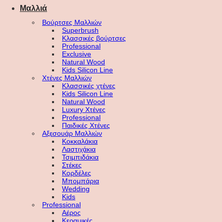
Μαλλιά
Βούρτσες Μαλλιών
Superbrush
Κλασσικές βούρτσες
Professional
Exclusive
Natural Wood
Kids Silicon Line
Χτένες Μαλλιών
Κλασσικές χτένες
Kids Silicon Line
Natural Wood
Luxury Χτένες
Professional
Παιδικές Χτένες
Αξεσουάρ Μαλλιών
Κοκκαλάκια
Λαστιχάκια
Τσιμπιδάκια
Στέκες
Κορδέλες
Μπομπάρια
Wedding
Kids
Professional
Αέρος
Κεραμικές