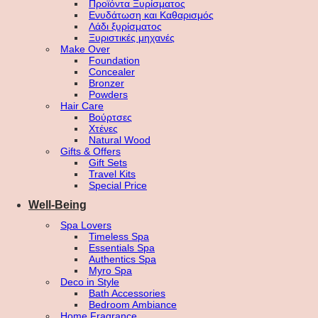
Προϊόντα Ξυρίσματος
Ενυδάτωση και Καθαρισμός
Λάδι ξυρίσματος
Ξυριστικές μηχανές
Make Over
Foundation
Concealer
Bronzer
Powders
Hair Care
Βούρτσες
Χτένες
Natural Wood
Gifts & Offers
Gift Sets
Travel Kits
Special Price
Well-Being
Spa Lovers
Timeless Spa
Essentials Spa
Authentics Spa
Myro Spa
Deco in Style
Bath Accessories
Bedroom Ambiance
Home Fragrance