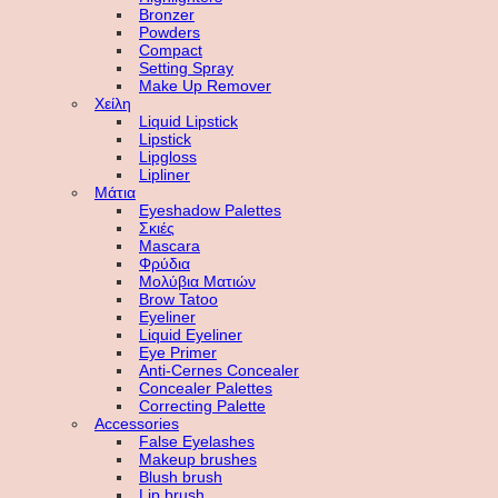
Bronzer
Powders
Compact
Setting Spray
Make Up Remover
Χείλη
Liquid Lipstick
Lipstick
Lipgloss
Lipliner
Μάτια
Eyeshadow Palettes
Σκιές
Mascara
Φρύδια
Μολύβια Ματιών
Brow Tatoo
Eyeliner
Liquid Eyeliner
Eye Primer
Anti-Cernes Concealer
Concealer Palettes
Correcting Palette
Accessories
False Eyelashes
Makeup brushes
Blush brush
Lip brush