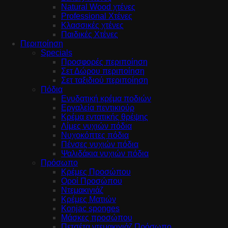
Natural Wood χτένες
Professional Χτένες
Κλασσικές χτένες
Παιδικές Χτένες
Περιποίηση
Specials
Προσφορές περιποίηση
Σετ Δώρου περιποίηση
Σετ ταξιδιού περιποίηση
Πόδια
Ενυδατική κρέμα ποδιών
Εργαλεία πεντικιούρ
Κρέμα εντατικής θρέψης
Λίμες νυχιών πόδια
Νυχοκόπτες πόδια
Πένσες νυχιών πόδια
Ψαλιδάκια νυχιών πόδια
Πρόσωπο
Κρέμες Προσώπου
Οροί Προσώπου
Ντεμακιγιάζ
Κρέμες Ματιών
Konjac sponges
Μάσκες προσώπου
Πετσέτα ντεμακιγιάζ Πρόσωπο