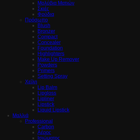
Μολύβια Ματιών
Σκιές
Φρύδια
Πρόσωπο
Blush
Bronzer
Compact
Concealer
Foundation
Highlighters
Make Up Remover
Powders
Primers
Setting Spray
Χείλη
Lip Balm
Lipgloss
Lipliner
Lipstick
Liquid Lipstick
Μαλλιά
Professional
Carbon
Αέρος
Ισιώματος