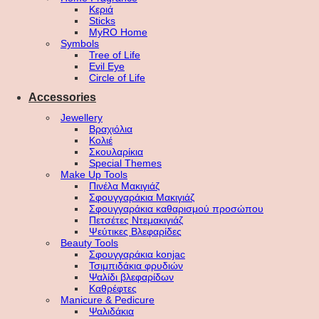
Κεριά
Sticks
MyRO Home
Symbols
Tree of Life
Evil Eye
Circle of Life
Accessories
Jewellery
Βραχιόλια
Κολιέ
Σκουλαρίκια
Special Themes
Make Up Tools
Πινέλα Μακιγιάζ
Σφουγγαράκια Μακιγιάζ
Σφουγγαράκια καθαρισμού προσώπου
Πετσέτες Ντεμακιγιάζ
Ψεύτικες Βλεφαρίδες
Beauty Tools
Σφουγγαράκια konjac
Τσιμπιδάκια φρυδιών
Ψαλίδι βλεφαρίδων
Καθρέφτες
Manicure & Pedicure
Ψαλιδάκια