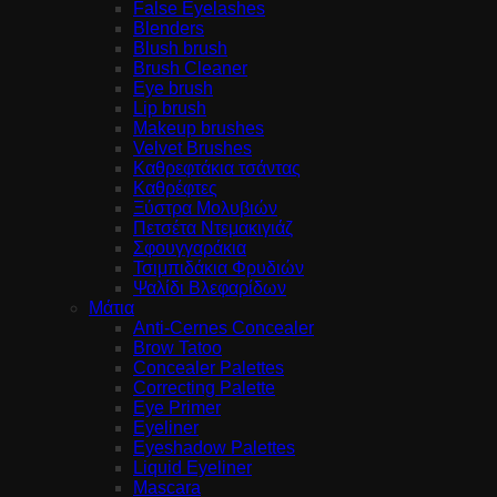
False Eyelashes
Blenders
Blush brush
Brush Cleaner
Eye brush
Lip brush
Makeup brushes
Velvet Brushes
Καθρεφτάκια τσάντας
Καθρέφτες
Ξύστρα Μολυβιών
Πετσέτα Ντεμακιγιάζ
Σφουγγαράκια
Τσιμπιδάκια Φρυδιών
Ψαλίδι Βλεφαρίδων
Μάτια
Anti-Cernes Concealer
Brow Tatoo
Concealer Palettes
Correcting Palette
Eye Primer
Eyeliner
Eyeshadow Palettes
Liquid Eyeliner
Mascara