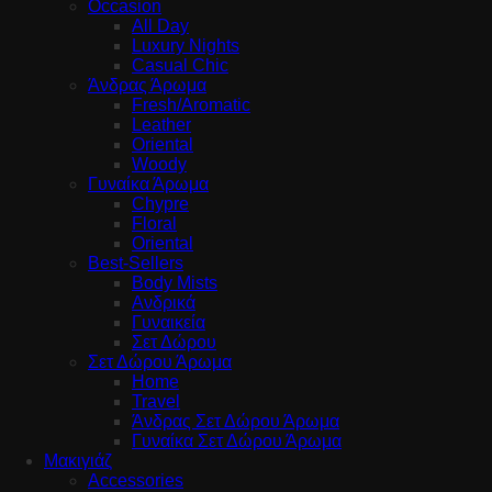
Occasion
All Day
Luxury Nights
Casual Chic
Άνδρας Άρωμα
Fresh/Aromatic
Leather
Oriental
Woody
Γυναίκα Άρωμα
Chypre
Floral
Oriental
Best-Sellers
Body Mists
Ανδρικά
Γυναικεία
Σετ Δώρου
Σετ Δώρου Άρωμα
Home
Travel
Άνδρας Σετ Δώρου Άρωμα
Γυναίκα Σετ Δώρου Άρωμα
Μακιγιάζ
Accessories