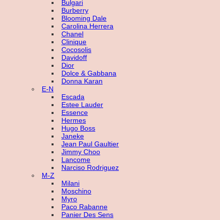
Bulgari
Burberry
Blooming Dale
Carolina Herrera
Chanel
Clinique
Cocosolis
Davidoff
Dior
Dolce & Gabbana
Donna Karan
E-N
Escada
Estee Lauder
Essence
Hermes
Hugo Boss
Janeke
Jean Paul Gaultier
Jimmy Choo
Lancome
Narciso Rodriguez
M-Z
Milani
Moschino
Myro
Paco Rabanne
Panier Des Sens