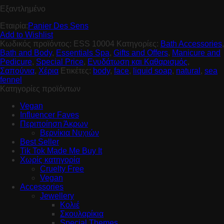
Εξαντλημένο
Εταιρία:
Panier Des Sens
Add to Wishlist
Κωδικός προϊόντος:
ESS 10004
Κατηγορίες:
Bath Accessories
,
Bath and Body
,
Essentials Spa
,
Gifts and Offers
,
Manicure and
Pedicure
,
Special Price
,
Ενυδάτωση και Καθαρισμός
,
Σαπούνια
,
Χέρια
Ετικέτες:
body
,
face
,
liquid soap
,
natural
,
sea
fennel
Κατηγορίες προϊόντων
Vegan
Influencer Faves
Περιποίηση Άκρων
Βερνίκια Νυχιών
Best Seller
Tik Tok Made Me Buy It
Χωρίς κατηγορία
Cruelty Free
Vegan
Accessories
Jewellery
Κολιέ
Σκουλαρίκια
Special Themes