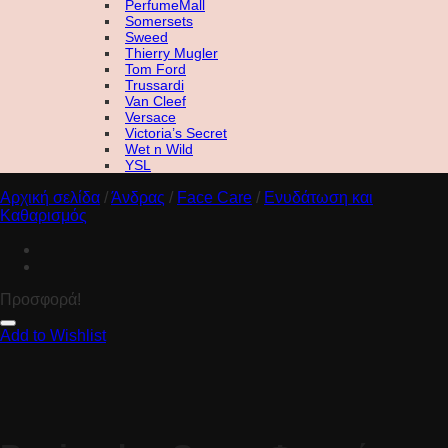
PerfumeMall
Somersets
Sweed
Thierry Mugler
Tom Ford
Trussardi
Van Cleef
Versace
Victoria’s Secret
Wet n Wild
YSL
Αρχική σελίδα
/
Άνδρας
/
Face Care
/
Ενυδάτωση και
Καθαρισμός
Προσφορά!
Add to Wishlist