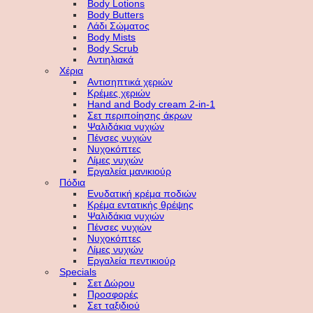
Body Lotions
Body Butters
Λάδι Σώματος
Body Mists
Body Scrub
Αντιηλιακά
Χέρια
Αντισηπτικά χεριών
Κρέμες χεριών
Hand and Body cream 2-in-1
Σετ περιποίησης άκρων
Ψαλιδάκια νυχιών
Πένσες νυχιών
Νυχοκόπτες
Λίμες νυχιών
Εργαλεία μανικιούρ
Πόδια
Ενυδατική κρέμα ποδιών
Κρέμα εντατικής θρέψης
Ψαλιδάκια νυχιών
Πένσες νυχιών
Νυχοκόπτες
Λίμες νυχιών
Εργαλεία πεντικιούρ
Specials
Σετ Δώρου
Προσφορές
Σετ ταξιδιού