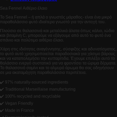
Sea Fennel Αιθέριο έλαιο
Το Sea Fennel – ή απλά ο γνωστός μάραθος- είναι ένα μικρό
παραθαλάσσιο φυτό ιδιαίτερα γνωστό για την αντοχή του.
Πλούσιο σε θαλασσινά και μεταλλικά άλατα όπως κάλιο, ιώδιο
και βιταμίνη C, μπορούμε να εξάγουμε από αυτό το φυτό ένα
σπάνιο και πολύτιμο αιθέριο έλαιο.
Χάρη στις ιδιότητες αναγέννησης, σύσφιξης και αδυνατίσματος,
το φυτό αυτό χρησιμοποιείται παραδοσιακά για χάσιμο βάρους
και να καταπολεμήσει την κυτταρίτιδα. Έχουμε επιλέξει αυτό το
θαλάσσιο ενεργό συστατικό για να φροντίσει τα ώριμα δέρματα.
Το θαλασσινό σαμίνι και το αλμυρό άρωμα θα σας οδηγήσουν
σε μια ακαταμάχητη παραθαλάσσια περιπέτεια.
✔️ 97% naturally-sourced ingredients
✔️ Traditional Marseillaise manufacturing
✔️ 100% recycled and recyclable
✔️ Vegan Friendly
✔️ Made in France