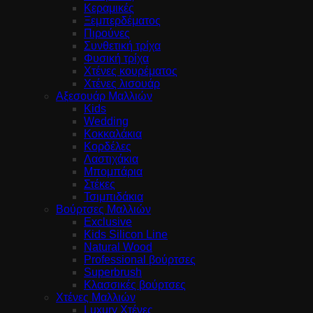
Κεραμικές
Ξεμπερδέματος
Πιρούνες
Συνθετική τρίχα
Φυσική τρίχα
Χτένες κουρέματος
Χτένες λισουάρ
Αξεσουάρ Μαλλιών
Kids
Wedding
Κοκκαλάκια
Κορδέλες
Λαστιχάκια
Μπομπάρια
Στέκες
Τσιμπιδάκια
Βούρτσες Μαλλιών
Exclusive
Kids Silicon Line
Natural Wood
Professional βούρτσες
Superbrush
Κλασσικές βούρτσες
Χτένες Μαλλιών
Luxury Χτένες