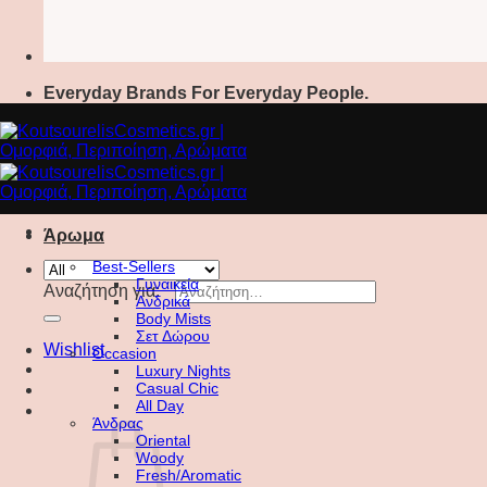
Everyday Brands For Everyday People.
Άρωμα
Best-Sellers
Γυναικεία
Αναζήτηση για:
Ανδρικά
Body Mists
Σετ Δώρου
Wishlist
Occasion
Luxury Nights
Casual Chic
All Day
Άνδρας
Oriental
Woody
Fresh/Aromatic