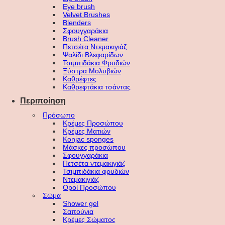
Eye brush
Velvet Brushes
Blenders
Σφουγγαράκια
Brush Cleaner
Πετσέτα Ντεμακιγιάζ
Ψαλίδι Βλεφαρίδων
Τσιμπιδάκια Φρυδιών
Ξύστρα Μολυβιών
Καθρέφτες
Καθρεφτάκια τσάντας
Περιποίηση
Πρόσωπο
Κρέμες Προσώπου
Κρέμες Ματιών
Konjac sponges
Μάσκες προσώπου
Σφουγγαράκια
Πετσέτα ντεμακιγιάζ
Τσιμπιδάκια φρυδιών
Ντεμακιγιάζ
Οροί Προσώπου
Σώμα
Shower gel
Σαπούνια
Κρέμες Σώματος