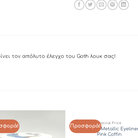
δίνει τον απόλυτο έλεγχο του Goth λουκ σας!
Special Price
σφορά!
Προσφορά!
Add to
Add 
MegaLast Metallic Eyeliner
Wishlist
Wishl
Pink Coffin