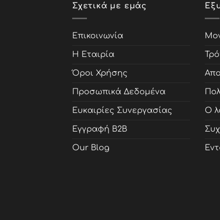
Σχετικά με εμάς
Εξ
Επικοινωνία
Μον
Η Εταιρία
Τρό
Όροι Χρήσης
Απο
Προσωπικά Δεδομένα
Πολ
Ευκαιρίες Συνεργασίας
Ο λ
Εγγραφή B2B
Συχ
Our Blog
Εντ