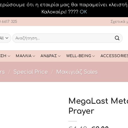
ερώσουμε ότι η εταιρία μας θα παραμείνει κλειστή
Καλοκαίρι! ????️
OK
0 6617 325
Σχετικά 
Αναζήτηση
για:
ΗΣΗ
ΜΑΛΛΙΆ
ΆΝΔΡΑΣ
WELL-BEING
ACCESSORIE
rs
/
Special Price
/
Μακιγιάζ Sales
MegaLast Metal
Prayer
Add to
Wishlist