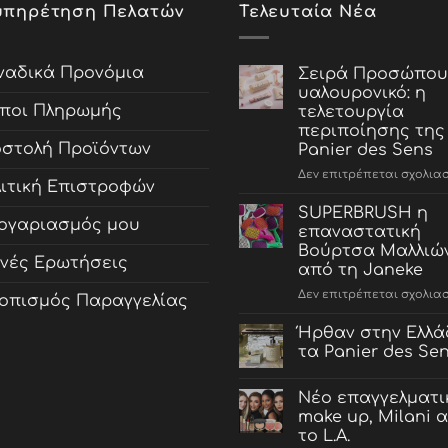
υπηρέτηση Πελατών
Τελευταία Νέα
αδικά Προνόμια
Σειρά Προσώπου
υαλουρονικό: η
ποι Πληρωμής
τελετουργία
περιποίησης της
στολή Προϊόντων
Panier des Sens
Δεν επιτρέπεται σχολια
ιτική Επιστροφών
SUPERBRUSH η
ογαριασμός μου
επαναστατική
Βούρτσα Μαλλιώ
νές Ερωτήσεις
από τη Janeke
Δεν επιτρέπεται σχολια
οπισμός Παραγγελίας
Ήρθαν στην Ελλά
τα Panier des Se
Nέο επαγγελματι
make up, Milani 
το L.A.