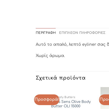
ΠΕΡΙΓΡΑΦΉ
ΕΠΙΠΛΈΟΝ ΠΛΗΡΟΦΟΡΊΕΣ
Αυτό το απαλό, λεπτό eyliner σας 
Χωρίς άρωμα.
Σχετικά προϊόντα
nd Offers
Body Butters
Προσφορά!
Προ
Add to
Add to
 Women’s EDP
Panier Des Sens Οlive Βody
Wishlist
Wishlist
04
Βutter OLI 15000