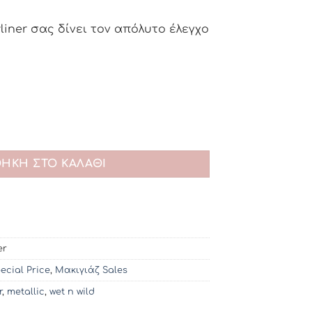
ουσα
liner σας δίνει τον απόλυτο έλεγχο
:
.
 - Skull Prayer ποσότητα
ΉΚΗ ΣΤΟ ΚΑΛΆΘΙ
er
ecial Price
,
Μακιγιάζ Sales
r
,
metallic
,
wet n wild