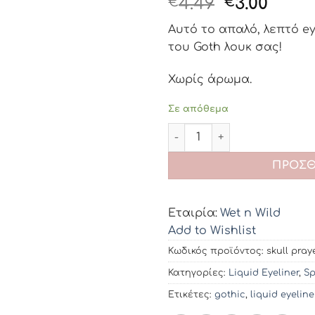
Original
Η
4.49
3.00
€
€
price
τρέχ
Αυτό το απαλό, λεπτό ey
was:
τιμή
του Goth λουκ σας!
€4.49.
είναι
€3.00
Χωρίς άρωμα.
Σε απόθεμα
MegaLast Metallic Eyeliner
ΠΡΟΣΘ
Εταιρία:
Wet n Wild
Add to Wishlist
Κωδικός προϊόντος:
skull pray
Κατηγορίες:
Liquid Eyeliner
,
Sp
Ετικέτες:
gothic
,
liquid eyeline