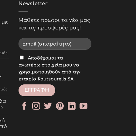
Newsletter
Μάθετε πρώτοι τα νέα μας
 με
και τις προσφορές μας!
στο
σμός
Αποδέχομαι τα
Σειρά
Προσώπου
ανωτέρω στοιχεία μου να
με
χρησιμοποιηθούν από την
υαλουρονικό:
ν
η
εταιρία Koutsourelis SA.
τελετουργία
περιποίησης
στο
σμός
της
SUPERBRUSH
Panier
η
δα
des
επαναστατική
ns
Sens
Βούρτσα
Μαλλιών
κό
από
τη
από
Janeke