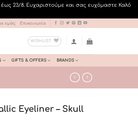
 έως 23/8. Ευχαριστούμε και σας ευχόμαστε Καλό
με εμάς
Επικοινωνία
WISHLIST
S
GIFTS & OFFERS
BRANDS
lic Eyeliner – Skull